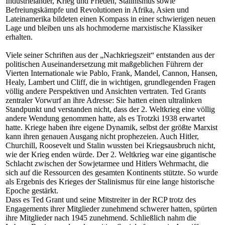
Industrieländer, Krieg und Frieden, Stalinismus sowie
Befreiungskämpfe und Revolutionen in Afrika, Asien und
Lateinamerika bildeten einen Kompass in einer schwierigen neuen
Lage und bleiben uns als hochmoderne marxistische Klassiker
erhalten.
Viele seiner Schriften aus der „Nachkriegszeit“ entstanden aus der
politischen Auseinandersetzung mit maßgeblichen Führern der
Vierten Internationale wie Pablo, Frank, Mandel, Cannon, Hansen,
Healy, Lambert und Cliff, die in wichtigen, grundlegenden Fragen
völlig andere Perspektiven und Ansichten vertraten. Ted Grants
zentraler Vorwurf an ihre Adresse: Sie hatten einen ultralinken
Standpunkt und verstanden nicht, dass der 2. Weltkrieg eine völlig
andere Wendung genommen hatte, als es Trotzki 1938 erwartet
hatte. Kriege haben ihre eigene Dynamik, selbst der größte Marxist
kann ihren genauen Ausgang nicht prophezeien. Auch Hitler,
Churchill, Roosevelt und Stalin wussten bei Kriegsausbruch nicht,
wie der Krieg enden würde. Der 2. Weltkrieg war eine gigantische
Schlacht zwischen der Sowjetarmee und Hitlers Wehrmacht, die
sich auf die Ressourcen des gesamten Kontinents stützte. So wurde
als Ergebnis des Krieges der Stalinismus für eine lange historische
Epoche gestärkt.
Dass es Ted Grant und seine Mitstreiter in der RCP trotz des
Engagements ihrer Mitglieder zunehmend schwerer hatten, spürten
ihre Mitglieder nach 1945 zunehmend. Schließlich nahm die