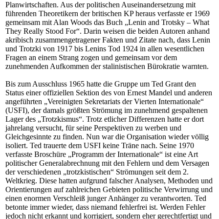
Planwirtschaften. Aus der politischen Auseinandersetzung mit
führenden Theoretikern der britischen KP heraus verfasste er 1969
gemeinsam mit Alan Woods das Buch „Lenin and Trotsky – What
They Really Stood For“. Darin weisen die beiden Autoren anhand
akribisch zusammengetragener Fakten und Zitate nach, dass Lenin
und Trotzki von 1917 bis Lenins Tod 1924 in allen wesentlichen
Fragen an einem Strang zogen und gemeinsam vor dem
zunehmenden Aufkommen der stalinistischen Bürokratie warnten.
Bis zum Ausschluss 1965 hatte die Gruppe um Ted Grant den
Status einer offiziellen Sektion des von Ernest Mandel und anderen
angeführten „Vereinigten Sekretariats der Vierten Internationale“
(USFI), der damals größten Strömung im zunehmend gespaltenen
Lager des „Trotzkismus“. Trotz etlicher Differenzen hatte er dort
jahrelang versucht, für seine Perspektiven zu werben und
Gleichgesinnte zu finden. Nun war die Organisation wieder völlig
isoliert. Ted trauerte dem USFI keine Träne nach. Seine 1970
verfasste Broschüre „Programm der Internationale“ ist eine Art
politischer Generalabrechnung mit den Fehlern und dem Versagen
der verschiedenen „trotzkistischen“ Strömungen seit dem 2.
Weltkrieg. Diese hatten aufgrund falscher Analysen, Methoden und
Orientierungen auf zahlreichen Gebieten politische Verwirrung und
einen enormen Verschleiß junger Anhänger zu verantworten. Ted
betonte immer wieder, dass niemand fehlerfrei ist. Werden Fehler
jedoch nicht erkannt und korrigiert, sondern eher gerechtfertigt und