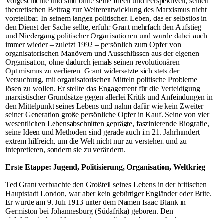
Vorgeschichte und sind ohne seine Ideen und Perspektiven, seinen
theoretischen Beitrag zur Weiterentwicklung des Marxismus nicht
vorstellbar. In seinem langen politischen Leben, das er selbstlos in
den Dienst der Sache sellte, erfuhr Grant mehrfach den Aufstieg
und Niedergang politischer Organisationen und wurde dabei auch
immer wieder – zuletzt 1992 – persönlich zum Opfer von
organisatorischen Manövern und Ausschlüssen aus der eigenen
Organisation, ohne dadurch jemals seinen revolutionären
Optimismus zu verlieren. Grant widersetzte sich stets der
Versuchung, mit organisatorischen Mitteln politische Probleme
lösen zu wollen. Er stellte das Engagement für die Verteidigung
marxistischer Grundsätze gegen allerlei Kritik und Anfeindungen in
den Mittelpunkt seines Lebens und nahm dafür wie kein Zweiter
seiner Generation große persönliche Opfer in Kauf. Seine von vier
wesentlichen Lebensabschnitten geprägte, faszinierende Biografie,
seine Ideen und Methoden sind gerade auch im 21. Jahrhundert
extrem hilfreich, um die Welt nicht nur zu verstehen und zu
intepretieren, sondern sie zu verändern.
Erste Etappe: Jugend, Politisierung, Organisation, Weltkrieg
Ted Grant verbrachte den Großteil seines Lebens in der britischen
Hauptstadt London, war aber kein gebürtiger Engländer oder Brite.
Er wurde am 9. Juli 1913 unter dem Namen Isaac Blank in
Germiston bei Johannesburg (Südafrika) geboren. Den