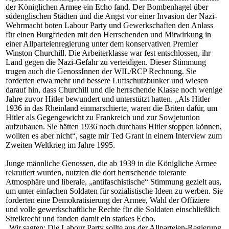
der Königlichen Armee ein Echo fand. Der Bombenhagel über
südenglischen Städten und die Angst vor einer Invasion der Nazi-
Wehrmacht boten Labour Party und Gewerkschaften den Anlass
für einen Burgfrieden mit den Herrschenden und Mitwirkung in
einer Allparteienregierung unter dem konservativen Premier
Winston Churchill. Die Arbeiterklasse war fest entschlossen, ihr
Land gegen die Nazi-Gefahr zu verteidigen. Dieser Stimmung
trugen auch die GenossInnen der WIL/RCP Rechnung. Sie
forderten etwa mehr und bessere Luftschutzbunker und wiesen
darauf hin, dass Churchill und die herrschende Klasse noch wenige
Jahre zuvor Hitler bewundert und unterstützt hatten. „Als Hitler
1936 in das Rheinland einmarschierte, waren die Briten dafür, um
Hitler als Gegengewicht zu Frankreich und zur Sowjetunion
aufzubauen. Sie hätten 1936 noch durchaus Hitler stoppen können,
wollten es aber nicht“, sagte mir Ted Grant in einem Interview zum
Zweiten Weltkrieg im Jahre 1995.
Junge männliche Genossen, die ab 1939 in die Königliche Armee
rekrutiert wurden, nutzten die dort herrschende tolerante
Atmosphäre und liberale, „antifaschistische“ Stimmung gezielt aus,
um unter einfachen Soldaten für sozialistische Ideen zu werben. Sie
forderten eine Demokratisierung der Armee, Wahl der Offiziere
und volle gewerkschaftliche Rechte für die Soldaten einschließlich
Streikrecht und fanden damit ein starkes Echo.
„Wir sagten: Die Labour Party sollte aus der Allparteien-Regierung