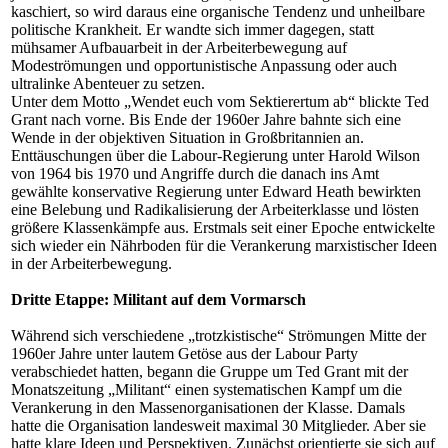
kaschiert, so wird daraus eine organische Tendenz und unheilbare
politische Krankheit. Er wandte sich immer dagegen, statt
mühsamer Aufbauarbeit in der Arbeiterbewegung auf
Modeströmungen und opportunistische Anpassung oder auch
ultralinke Abenteuer zu setzen.
Unter dem Motto „Wendet euch vom Sektierertum ab“ blickte Ted
Grant nach vorne. Bis Ende der 1960er Jahre bahnte sich eine
Wende in der objektiven Situation in Großbritannien an.
Enttäuschungen über die Labour-Regierung unter Harold Wilson
von 1964 bis 1970 und Angriffe durch die danach ins Amt
gewählte konservative Regierung unter Edward Heath bewirkten
eine Belebung und Radikalisierung der Arbeiterklasse und lösten
größere Klassenkämpfe aus. Erstmals seit einer Epoche entwickelte
sich wieder ein Nährboden für die Verankerung marxistischer Ideen
in der Arbeiterbewegung.
Dritte Etappe: Militant auf dem Vormarsch
Während sich verschiedene „trotzkistische“ Strömungen Mitte der
1960er Jahre unter lautem Getöse aus der Labour Party
verabschiedet hatten, begann die Gruppe um Ted Grant mit der
Monatszeitung „Militant“ einen systematischen Kampf um die
Verankerung in den Massenorganisationen der Klasse. Damals
hatte die Organisation landesweit maximal 30 Mitglieder. Aber sie
hatte klare Ideen und Perspektiven. Zunächst orientierte sie sich auf