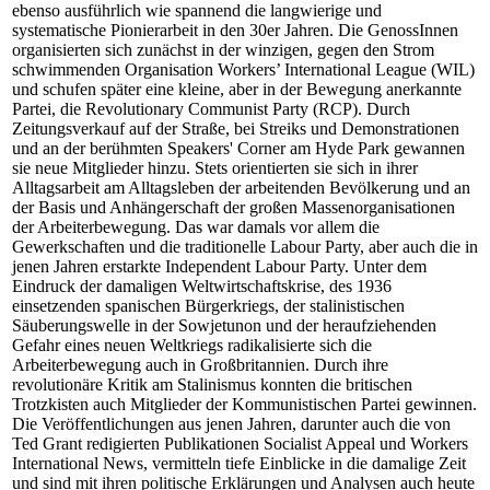
ebenso ausführlich wie spannend die langwierige und
systematische Pionierarbeit in den 30er Jahren. Die GenossInnen
organisierten sich zunächst in der winzigen, gegen den Strom
schwimmenden Organisation Workers’ International League (WIL)
und schufen später eine kleine, aber in der Bewegung anerkannte
Partei, die Revolutionary Communist Party (RCP). Durch
Zeitungsverkauf auf der Straße, bei Streiks und Demonstrationen
und an der berühmten Speakers' Corner am Hyde Park gewannen
sie neue Mitglieder hinzu. Stets orientierten sie sich in ihrer
Alltagsarbeit am Alltagsleben der arbeitenden Bevölkerung und an
der Basis und Anhängerschaft der großen Massenorganisationen
der Arbeiterbewegung. Das war damals vor allem die
Gewerkschaften und die traditionelle Labour Party, aber auch die in
jenen Jahren erstarkte Independent Labour Party. Unter dem
Eindruck der damaligen Weltwirtschaftskrise, des 1936
einsetzenden spanischen Bürgerkriegs, der stalinistischen
Säuberungswelle in der Sowjetunon und der heraufziehenden
Gefahr eines neuen Weltkriegs radikalisierte sich die
Arbeiterbewegung auch in Großbritannien. Durch ihre
revolutionäre Kritik am Stalinismus konnten die britischen
Trotzkisten auch Mitglieder der Kommunistischen Partei gewinnen.
Die Veröffentlichungen aus jenen Jahren, darunter auch die von
Ted Grant redigierten Publikationen Socialist Appeal und Workers
International News, vermitteln tiefe Einblicke in die damalige Zeit
und sind mit ihren politische Erklärungen und Analysen auch heute