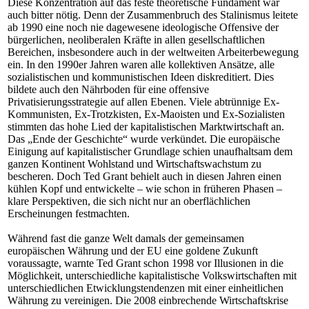
Diese Konzentration auf das feste theoretische Fundament war
auch bitter nötig. Denn der Zusammenbruch des Stalinismus leitete
ab 1990 eine noch nie dagewesene ideologische Offensive der
bürgerlichen, neoliberalen Kräfte in allen gesellschaftlichen
Bereichen, insbesondere auch in der weltweiten Arbeiterbewegung
ein. In den 1990er Jahren waren alle kollektiven Ansätze, alle
sozialistischen und kommunistischen Ideen diskreditiert. Dies
bildete auch den Nährboden für eine offensive
Privatisierungsstrategie auf allen Ebenen. Viele abtrünnige Ex-
Kommunisten, Ex-Trotzkisten, Ex-Maoisten und Ex-Sozialisten
stimmten das hohe Lied der kapitalistischen Marktwirtschaft an.
Das „Ende der Geschichte“ wurde verkündet. Die europäische
Einigung auf kapitalistischer Grundlage schien unaufhaltsam dem
ganzen Kontinent Wohlstand und Wirtschaftswachstum zu
bescheren. Doch Ted Grant behielt auch in diesen Jahren einen
kühlen Kopf und entwickelte – wie schon in früheren Phasen –
klare Perspektiven, die sich nicht nur an oberflächlichen
Erscheinungen festmachten.
Während fast die ganze Welt damals der gemeinsamen
europäischen Währung und der EU eine goldene Zukunft
voraussagte, warnte Ted Grant schon 1998 vor Illusionen in die
Möglichkeit, unterschiedliche kapitalistische Volkswirtschaften mit
unterschiedlichen Etwicklungstendenzen mit einer einheitlichen
Währung zu vereinigen. Die 2008 einbrechende Wirtschaftskrise