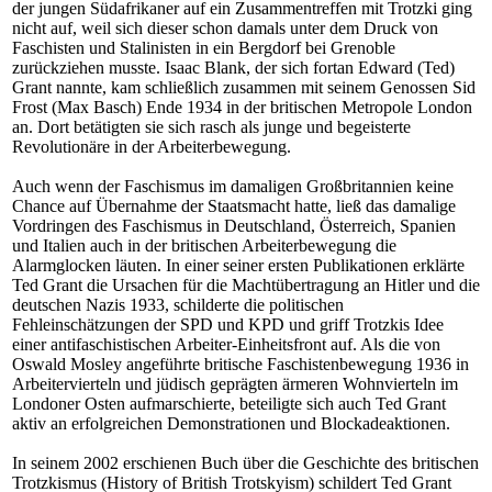
der jungen Südafrikaner auf ein Zusammentreffen mit Trotzki ging
nicht auf, weil sich dieser schon damals unter dem Druck von
Faschisten und Stalinisten in ein Bergdorf bei Grenoble
zurückziehen musste. Isaac Blank, der sich fortan Edward (Ted)
Grant nannte, kam schließlich zusammen mit seinem Genossen Sid
Frost (Max Basch) Ende 1934 in der britischen Metropole London
an. Dort betätigten sie sich rasch als junge und begeisterte
Revolutionäre in der Arbeiterbewegung.
Auch wenn der Faschismus im damaligen Großbritannien keine
Chance auf Übernahme der Staatsmacht hatte, ließ das damalige
Vordringen des Faschismus in Deutschland, Österreich, Spanien
und Italien auch in der britischen Arbeiterbewegung die
Alarmglocken läuten. In einer seiner ersten Publikationen erklärte
Ted Grant die Ursachen für die Machtübertragung an Hitler und die
deutschen Nazis 1933, schilderte die politischen
Fehleinschätzungen der SPD und KPD und griff Trotzkis Idee
einer antifaschistischen Arbeiter-Einheitsfront auf. Als die von
Oswald Mosley angeführte britische Faschistenbewegung 1936 in
Arbeitervierteln und jüdisch geprägten ärmeren Wohnvierteln im
Londoner Osten aufmarschierte, beteiligte sich auch Ted Grant
aktiv an erfolgreichen Demonstrationen und Blockadeaktionen.
In seinem 2002 erschienen Buch über die Geschichte des britischen
Trotzkismus (History of British Trotskyism) schildert Ted Grant