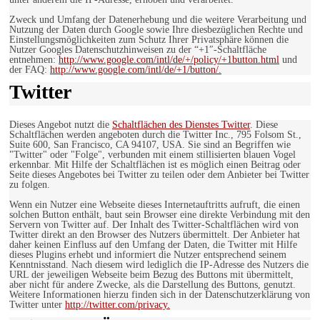
Zweck und Umfang der Datenerhebung und die weitere Verarbeitung und
Nutzung der Daten durch Google sowie Ihre diesbezüglichen Rechte und
Einstellungsmöglichkeiten zum Schutz Ihrer Privatsphäre können die
Nutzer Googles Datenschutzhinweisen zu der “+1″-Schaltfläche
entnehmen:
http://www.google.com/intl/de/+/policy/+1button.html
und
der FAQ:
http://www.google.com/intl/de/+1/button/.
Twitter
Dieses Angebot nutzt die
Schaltflächen des Dienstes Twitter
. Diese
Schaltflächen werden angeboten durch die Twitter Inc., 795 Folsom St.,
Suite 600, San Francisco, CA 94107, USA. Sie sind an Begriffen wie
"Twitter" oder "Folge", verbunden mit einem stillisierten blauen Vogel
erkennbar. Mit Hilfe der Schaltflächen ist es möglich einen Beitrag oder
Seite dieses Angebotes bei Twitter zu teilen oder dem Anbieter bei Twitter
zu folgen.
Wenn ein Nutzer eine Webseite dieses Internetauftritts aufruft, die einen
solchen Button enthält, baut sein Browser eine direkte Verbindung mit den
Servern von Twitter auf. Der Inhalt des Twitter-Schaltflächen wird von
Twitter direkt an den Browser des Nutzers übermittelt. Der Anbieter hat
daher keinen Einfluss auf den Umfang der Daten, die Twitter mit Hilfe
dieses Plugins erhebt und informiert die Nutzer entsprechend seinem
Kenntnisstand. Nach diesem wird lediglich die IP-Adresse des Nutzers die
URL der jeweiligen Webseite beim Bezug des Buttons mit übermittelt,
aber nicht für andere Zwecke, als die Darstellung des Buttons, genutzt.
Weitere Informationen hierzu finden sich in der Datenschutzerklärung von
Twitter unter
http://twitter.com/privacy.