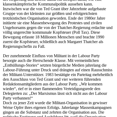
klassenkämpferische Kommunalpolitik aussehen kann.
Inzwischen war die von Ted Grant über Jahrzehnte aufgebaute
Gruppe von der kleinsten zur größten und erfolgreichsten
trotzkistischen Organisation geworden. Ende der 1980er Jahre
initiierte sie eine Massenbewegung des Protestes und zivilen
Ungehorsams gegen die von der Thatcher-Regierung erdachte und
völlig ungerechte kommunale Kopfsteuer (Poll Tax). Diese
Bewegung erfasste 18 Millionen Menschen und brachte 1990
zuerst die Kopfsteuer, schließlich auch Margaret Thatcher als
Regierungschefin zu Fall.
Der zunehmende Einfluss von Militant in der Labour Party
besorgte auch die Herrschende Klasse. Mit vermeintlichen
„Enthüllungs-Stories“ setzten bürgerliche Medien jahrelang die
Labour-Führung unter Druck und drängten auf einen Rausschmiss
der Militant-Unterstützer. 1983 bestätigte ein Parteitag mehrheitlich
den Ausschluss von Ted Grant und vier weiteren führenden
Redaktionsamitgliedern aus der Labour Party. „Wir kommen
wieder“, rief er in einer flammenden Verteidigungsrede den
Delegierten zu: „Der Marxismus lässt sich nicht aus der Labour
Party verbannen!“
Doch zu jener Zeit wurde die Militant-Organisation in gewisser
Weise Opfer ihres eigenen Erfolgs. Jahrelange Massenkampagnen
gingen an die Substanz und zehrten die Organisation aus. Die
politische Festigung und Ausbildung litt, weil die Organisation