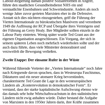
Labour-Regierung damals positive Sozialreformen in Angriff,
führte den staatlichen Gesundheitsdienst NHS ein und
verstaatlichte Eisenbahnen und Schwerindustrie. Anders als noch
wenige Jahre zuvor gerieten Marxisten eher in die Defensive.
Anstatt sich dies nüchtern einzugestehen, griff die Führung der
Vierten Internationale zu bürokratischen Manövern und verordnete
1949 die Auflösung der RCP und Übergabe ihres Vermögens und
der Führung an Gerry Healy. Ihre Mitglieder sollten einzeln in die
Labour Party eintreten. Wenig später wurde Ted Grant aus der
eigenen Organisation ausgeschlossen. Ein Vorgang, der sich in
seinem späteren Leben noch mehrfach wiederholen sollte und der
auch dazu führte, dass viele Mitstreiter demoralisiert und
verzweifelt die Bewegung verließen.
Zweite Etappe: Der einsame Rufer in der Wüste
Während führende Vertreter der „Vierten Internationale“ noch Jahre
nach Kriegsende davon sprachen, dass in Westeuropa Faschismus,
Diktaturen und ein neuer atomarer Krieg bevorstünden,
charakterisierte Ted Grant die Lage in den westeuropäischen
Ländern als „Konterrevolution in demokratischer Form“. Er
verstand, dass der starke kapitalistische Aufschwung ebenso wie
das damals sehr hohe Wirtschaftswachstum in den stalinistischen
Ländern nicht ewig anhalten würde. Daher bestand die Aufgabe
von Marxisten in den 1950er Jahren darin, ihre Kräfte zusammen