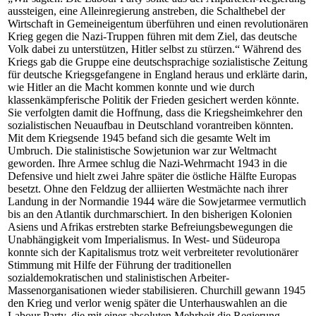
aussteigen, eine Alleinregierung anstreben, die Schalthebel der
Wirtschaft in Gemeineigentum überführen und einen revolutionären
Krieg gegen die Nazi-Truppen führen mit dem Ziel, das deutsche
Volk dabei zu unterstützen, Hitler selbst zu stürzen.“ Während des
Kriegs gab die Gruppe eine deutschsprachige sozialistische Zeitung
für deutsche Kriegsgefangene in England heraus und erklärte darin,
wie Hitler an die Macht kommen konnte und wie durch
klassenkämpferische Politik der Frieden gesichert werden könnte.
Sie verfolgten damit die Hoffnung, dass die Kriegsheimkehrer den
sozialistischen Neuaufbau in Deutschland vorantreiben könnten.
Mit dem Kriegsende 1945 befand sich die gesamte Welt im
Umbruch. Die stalinistische Sowjetunion war zur Weltmacht
geworden. Ihre Armee schlug die Nazi-Wehrmacht 1943 in die
Defensive und hielt zwei Jahre später die östliche Hälfte Europas
besetzt. Ohne den Feldzug der alliierten Westmächte nach ihrer
Landung in der Normandie 1944 wäre die Sowjetarmee vermutlich
bis an den Atlantik durchmarschiert. In den bisherigen Kolonien
Asiens und Afrikas erstrebten starke Befreiungsbewegungen die
Unabhängigkeit vom Imperialismus. In West- und Südeuropa
konnte sich der Kapitalismus trotz weit verbreiteter revolutionärer
Stimmung mit Hilfe der Führung der traditionellen
sozialdemokratischen und stalinistischen Arbeiter-
Massenorganisationen wieder stabilisieren. Churchill gewann 1945
den Krieg und verlor wenig später die Unterhauswahlen an die
Labour Party, die mit einer absoluten Mehrheit die Regierung