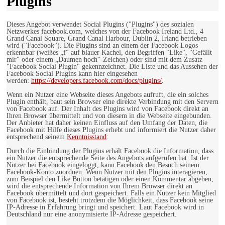
Plugins
Dieses Angebot verwendet Social Plugins ("Plugins") des sozialen
Netzwerkes facebook.com, welches von der Facebook Ireland Ltd., 4
Grand Canal Square, Grand Canal Harbour, Dublin 2, Irland betrieben
wird ("Facebook"). Die Plugins sind an einem der Facebook Logos
erkennbar (weißes „f“ auf blauer Kachel, den Begriffen "Like", "Gefällt
mir" oder einem „Daumen hoch“-Zeichen) oder sind mit dem Zusatz
"Facebook Social Plugin" gekennzeichnet. Die Liste und das Aussehen der
Facebook Social Plugins kann hier eingesehen
werden:
https://developers.facebook.com/docs/plugins/
.
Wenn ein Nutzer eine Webseite dieses Angebots aufruft, die ein solches
Plugin enthält, baut sein Browser eine direkte Verbindung mit den Servern
von Facebook auf. Der Inhalt des Plugins wird von Facebook direkt an
Ihren Browser übermittelt und von diesem in die Webseite eingebunden.
Der Anbieter hat daher keinen Einfluss auf den Umfang der Daten, die
Facebook mit Hilfe dieses Plugins erhebt und informiert die Nutzer daher
entsprechend seinem
Kenntnisstand
:
Durch die Einbindung der Plugins erhält Facebook die Information, dass
ein Nutzer die entsprechende Seite des Angebots aufgerufen hat. Ist der
Nutzer bei Facebook eingeloggt, kann Facebook den Besuch seinem
Facebook-Konto zuordnen. Wenn Nutzer mit den Plugins interagieren,
zum Beispiel den Like Button betätigen oder einen Kommentar abgeben,
wird die entsprechende Information von Ihrem Browser direkt an
Facebook übermittelt und dort gespeichert. Falls ein Nutzer kein Mitglied
von Facebook ist, besteht trotzdem die Möglichkeit, dass Facebook seine
IP-Adresse in Erfahrung bringt und speichert. Laut Facebook wird in
Deutschland nur eine anonymisierte IP-Adresse gespeichert.