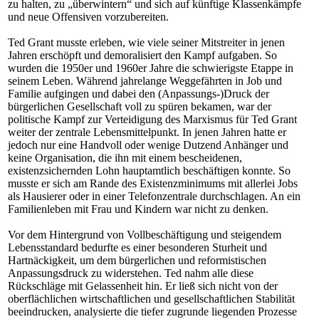
zu halten, zu „überwintern“ und sich auf künftige Klassenkämpfe
und neue Offensiven vorzubereiten.
Ted Grant musste erleben, wie viele seiner Mitstreiter in jenen
Jahren erschöpft und demoralisiert den Kampf aufgaben. So
wurden die 1950er und 1960er Jahre die schwierigste Etappe in
seinem Leben. Während jahrelange Weggefährten in Job und
Familie aufgingen und dabei den (Anpassungs-)Druck der
bürgerlichen Gesellschaft voll zu spüren bekamen, war der
politische Kampf zur Verteidigung des Marxismus für Ted Grant
weiter der zentrale Lebensmittelpunkt. In jenen Jahren hatte er
jedoch nur eine Handvoll oder wenige Dutzend Anhänger und
keine Organisation, die ihn mit einem bescheidenen,
existenzsichernden Lohn hauptamtlich beschäftigen konnte. So
musste er sich am Rande des Existenzminimums mit allerlei Jobs
als Hausierer oder in einer Telefonzentrale durchschlagen. An ein
Familienleben mit Frau und Kindern war nicht zu denken.
Vor dem Hintergrund von Vollbeschäftigung und steigendem
Lebensstandard bedurfte es einer besonderen Sturheit und
Hartnäckigkeit, um dem bürgerlichen und reformistischen
Anpassungsdruck zu widerstehen. Ted nahm alle diese
Rückschläge mit Gelassenheit hin. Er ließ sich nicht von der
oberflächlichen wirtschaftlichen und gesellschaftlichen Stabilität
beeindrucken, analysierte die tiefer zugrunde liegenden Prozesse