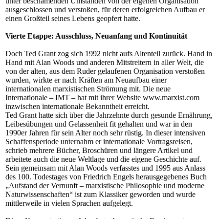
unter beschämenden Umständen von der eigenen Organisation
ausgeschlossen und verstoßen, für deren erfolgreichen Aufbau er
einen Großteil seines Lebens geopfert hatte.
Vierte Etappe: Ausschluss, Neuanfang und Kontinuität
Doch Ted Grant zog sich 1992 nicht aufs Altenteil zurück. Hand in
Hand mit Alan Woods und anderen Mitstreitern in aller Welt, die
von der alten, aus dem Ruder gelaufenen Organisation verstoßen
wurden, wirkte er nach Kräften am Neuaufbau einer
internationalen marxistischen Strömung mit. Die neue
Internationale – IMT – hat mit ihrer Website www.marxist.com
inzwischen internationale Bekanntheit erreicht.
Ted Grant hatte sich über die Jahrzehnte durch gesunde Ernährung,
Leibesübungen und Gelassenheit fit gehalten und war in den
1990er Jahren für sein Alter noch sehr rüstig. In dieser intensiven
Schaffensperiode unternahm er internationale Vortragsreisen,
schrieb mehrere Bücher, Broschüren und längere Artikel und
arbeitete auch die neue Weltlage und die eigene Geschichte auf.
Sein gemeinsam mit Alan Woods verfasstes und 1995 aus Anlass
des 100. Todestages von Friedrich Engels herausgegebenes Buch
„Aufstand der Vernunft – marxistische Philosophie und moderne
Naturwissenschaften“ ist zum Klassiker geworden und wurde
mittlerweile in vielen Sprachen aufgelegt.