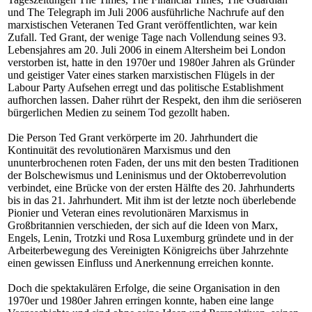
und The Telegraph im Juli 2006 ausführliche Nachrufe auf den
marxistischen Veteranen Ted Grant veröffentlichten, war kein
Zufall. Ted Grant, der wenige Tage nach Vollendung seines 93.
Lebensjahres am 20. Juli 2006 in einem Altersheim bei London
verstorben ist, hatte in den 1970er und 1980er Jahren als Gründer
und geistiger Vater eines starken marxistischen Flügels in der
Labour Party Aufsehen erregt und das politische Establishment
aufhorchen lassen. Daher rührt der Respekt, den ihm die seriöseren
bürgerlichen Medien zu seinem Tod gezollt haben.
Die Person Ted Grant verkörperte im 20. Jahrhundert die
Kontinuität des revolutionären Marxismus und den
ununterbrochenen roten Faden, der uns mit den besten Traditionen
der Bolschewismus und Leninismus und der Oktoberrevolution
verbindet, eine Brücke von der ersten Hälfte des 20. Jahrhunderts
bis in das 21. Jahrhundert. Mit ihm ist der letzte noch überlebende
Pionier und Veteran eines revolutionären Marxismus in
Großbritannien verschieden, der sich auf die Ideen von Marx,
Engels, Lenin, Trotzki und Rosa Luxemburg gründete und in der
Arbeiterbewegung des Vereinigten Königreichs über Jahrzehnte
einen gewissen Einfluss und Anerkennung erreichen konnte.
Doch die spektakulären Erfolge, die seine Organisation in den
1970er und 1980er Jahren erringen konnte, haben eine lange