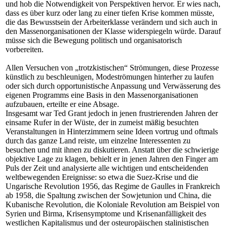
und hob die Notwendigkeit von Perspektiven hervor. Er wies nach,
dass es über kurz oder lang zu einer tiefen Krise kommen müsste,
die das Bewusstsein der Arbeiterklasse verändern und sich auch in
den Massenorganisationen der Klasse widerspiegeln würde. Darauf
müsse sich die Bewegung politisch und organisatorisch
vorbereiten.
Allen Versuchen von „trotzkistischen“ Strömungen, diese Prozesse
künstlich zu beschleunigen, Modeströmungen hinterher zu laufen
oder sich durch opportunistische Anpassung und Verwässerung des
eigenen Programms eine Basis in den Massenorganisationen
aufzubauen, erteilte er eine Absage.
Insgesamt war Ted Grant jedoch in jenen frustrierenden Jahren der
einsame Rufer in der Wüste, der in zumeist mäßig besuchten
Veranstaltungen in Hinterzimmern seine Ideen vortrug und oftmals
durch das ganze Land reiste, um einzelne Interessenten zu
besuchen und mit ihnen zu diskutieren. Anstatt über die schwierige
objektive Lage zu klagen, behielt er in jenen Jahren den Finger am
Puls der Zeit und analysierte alle wichtigen und entscheidenden
weltbewegenden Ereignisse: so etwa die Suez-Krise und die
Ungarische Revolution 1956, das Regime de Gaulles in Frankreich
ab 1958, die Spaltung zwischen der Sowjetunion und China, die
Kubanische Revolution, die Koloniale Revolution am Beispiel von
Syrien und Birma, Krisensymptome und Krisenanfälligkeit des
westlichen Kapitalismus und der osteuropäischen stalinistischen