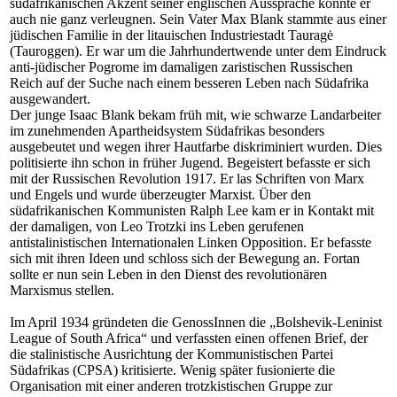
südafrikanischen Akzent seiner englischen Aussprache konnte er
auch nie ganz verleugnen. Sein Vater Max Blank stammte aus einer
jüdischen Familie in der litauischen Industriestadt Tauragė
(Tauroggen). Er war um die Jahrhundertwende unter dem Eindruck
anti-jüdischer Pogrome im damaligen zaristischen Russischen
Reich auf der Suche nach einem besseren Leben nach Südafrika
ausgewandert.
Der junge Isaac Blank bekam früh mit, wie schwarze Landarbeiter
im zunehmenden Apartheidsystem Südafrikas besonders
ausgebeutet und wegen ihrer Hautfarbe diskriminiert wurden. Dies
politisierte ihn schon in früher Jugend. Begeistert befasste er sich
mit der Russischen Revolution 1917. Er las Schriften von Marx
und Engels und wurde überzeugter Marxist. Über den
südafrikanischen Kommunisten Ralph Lee kam er in Kontakt mit
der damaligen, von Leo Trotzki ins Leben gerufenen
antistalinistischen Internationalen Linken Opposition. Er befasste
sich mit ihren Ideen und schloss sich der Bewegung an. Fortan
sollte er nun sein Leben in den Dienst des revolutionären
Marxismus stellen.
Im April 1934 gründeten die GenossInnen die „Bolshevik-Leninist
League of South Africa“ und verfassten einen offenen Brief, der
die stalinistische Ausrichtung der Kommunistischen Partei
Südafrikas (CPSA) kritisierte. Wenig später fusionierte die
Organisation mit einer anderen trotzkistischen Gruppe zur