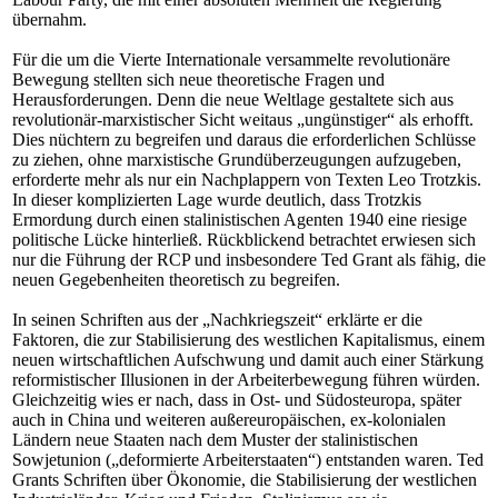
übernahm.
Für die um die Vierte Internationale versammelte revolutionäre
Bewegung stellten sich neue theoretische Fragen und
Herausforderungen. Denn die neue Weltlage gestaltete sich aus
revolutionär-marxistischer Sicht weitaus „ungünstiger“ als erhofft.
Dies nüchtern zu begreifen und daraus die erforderlichen Schlüsse
zu ziehen, ohne marxistische Grundüberzeugungen aufzugeben,
erforderte mehr als nur ein Nachplappern von Texten Leo Trotzkis.
In dieser komplizierten Lage wurde deutlich, dass Trotzkis
Ermordung durch einen stalinistischen Agenten 1940 eine riesige
politische Lücke hinterließ. Rückblickend betrachtet erwiesen sich
nur die Führung der RCP und insbesondere Ted Grant als fähig, die
neuen Gegebenheiten theoretisch zu begreifen.
In seinen Schriften aus der „Nachkriegszeit“ erklärte er die
Faktoren, die zur Stabilisierung des westlichen Kapitalismus, einem
neuen wirtschaftlichen Aufschwung und damit auch einer Stärkung
reformistischer Illusionen in der Arbeiterbewegung führen würden.
Gleichzeitig wies er nach, dass in Ost- und Südosteuropa, später
auch in China und weiteren außereuropäischen, ex-kolonialen
Ländern neue Staaten nach dem Muster der stalinistischen
Sowjetunion („deformierte Arbeiterstaaten“) entstanden waren. Ted
Grants Schriften über Ökonomie, die Stabilisierung der westlichen