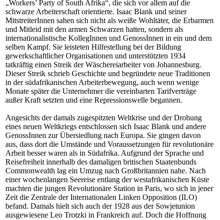
„Workers’ Party of South Afrika“, die sich vor allem auf die
schwarze Arbeiterschaft orientierte. Isaac Blank und seiner
MitstreiterInnen sahen sich nicht als weiße Wohltäter, die Erbarmen
und Mitleid mit den armen Schwarzen hatten, sondern als
internationalistische KollegInnen und GenossInnen in ein und dem
selben Kampf. Sie leisteten Hilfestellung bei der Bildung
gewerkschaftlicher Organisationen und unterstützten 1934
tatkräftig einen Streik der Wäschereiarbeiter von Johannesburg.
Dieser Streik schrieb Geschichte und begründete neue Traditionen
in der südafrikanischen Arbeiterbewegung, auch wenn wenige
Monate später die Unternehmer die vereinbarten Tarifverträge
außer Kraft setzten und eine Repressionswelle begannen.
Angesichts der damals zugespitzten Weltkrise und der Drohung
eines neuen Weltkriegs entschlossen sich Isaac Blank und andere
GenossInnen zur Übersiedlung nach Europa. Sie gingen davon
aus, dass dort die Umstände und Voraussetzungen für revolutionäre
Arbeit besser waren als in Südafrika. Aufgrund der Sprache und
Reisefreiheit innerhalb des damaligen britischen Staatenbunds
Commonwealth lag ein Umzug nach Großbritannien nahe. Nach
einer wochenlangen Seereise entlang der westafrikanischen Küste
machten die jungen Revolutionäre Station in Paris, wo sich in jener
Zeit die Zentrale der Internationalen Linken Opposition (ILO)
befand. Damals hielt sich auch der 1928 aus der Sowjetunion
ausgewiesene Leo Trotzki in Frankreich auf. Doch die Hoffnung