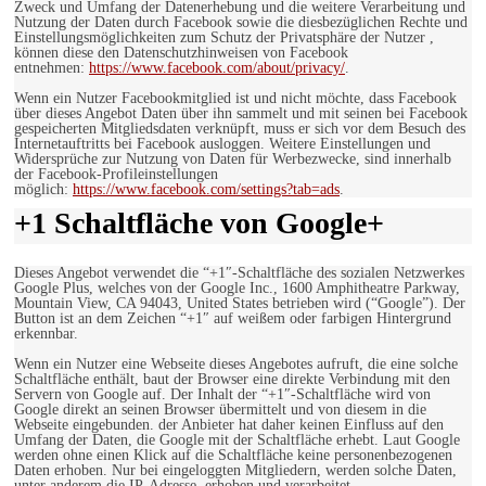
Zweck und Umfang der Datenerhebung und die weitere Verarbeitung und
Nutzung der Daten durch Facebook sowie die diesbezüglichen Rechte und
Einstellungsmöglichkeiten zum Schutz der Privatsphäre der Nutzer ,
können diese den Datenschutzhinweisen von Facebook
entnehmen:
https://www.facebook.com/about/privacy/
.
Wenn ein Nutzer Facebookmitglied ist und nicht möchte, dass Facebook
über dieses Angebot Daten über ihn sammelt und mit seinen bei Facebook
gespeicherten Mitgliedsdaten verknüpft, muss er sich vor dem Besuch des
Internetauftritts bei Facebook ausloggen. Weitere Einstellungen und
Widersprüche zur Nutzung von Daten für Werbezwecke, sind innerhalb
der Facebook-Profileinstellungen
möglich:
https://www.facebook.com/settings?tab=ads
.
+1 Schaltfläche von Google+
Dieses Angebot verwendet die “+1″-Schaltfläche des sozialen Netzwerkes
Google Plus, welches von der Google Inc., 1600 Amphitheatre Parkway,
Mountain View, CA 94043, United States betrieben wird (“Google”). Der
Button ist an dem Zeichen “+1″ auf weißem oder farbigen Hintergrund
erkennbar.
Wenn ein Nutzer eine Webseite dieses Angebotes aufruft, die eine solche
Schaltfläche enthält, baut der Browser eine direkte Verbindung mit den
Servern von Google auf. Der Inhalt der “+1″-Schaltfläche wird von
Google direkt an seinen Browser übermittelt und von diesem in die
Webseite eingebunden. der Anbieter hat daher keinen Einfluss auf den
Umfang der Daten, die Google mit der Schaltfläche erhebt. Laut Google
werden ohne einen Klick auf die Schaltfläche keine personenbezogenen
Daten erhoben. Nur bei eingeloggten Mitgliedern, werden solche Daten,
unter anderem die IP-Adresse, erhoben und verarbeitet.