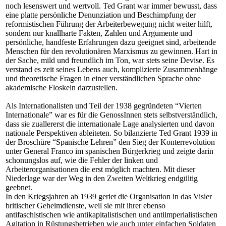
noch lesenswert und wertvoll. Ted Grant war immer bewusst, dass
eine platte persönliche Denunziation und Beschimpfung der
reformistischen Führung der Arbeiterbewegung nicht weiter hilft,
sondern nur knallharte Fakten, Zahlen und Argumente und
persönliche, handfeste Erfahrungen dazu geeignet sind, arbeitende
Menschen für den revolutionären Marxismus zu gewinnen. Hart in
der Sache, mild und freundlich im Ton, war stets seine Devise. Es
verstand es zeit seines Lebens auch, komplizierte Zusammenhänge
und theoretische Fragen in einer verständlichen Sprache ohne
akademische Floskeln darzustellen.
Als Internationalisten und Teil der 1938 gegründeten “Vierten
Internationale” war es für die GenossInnen stets selbstverständlich,
dass sie zuallererst die internationale Lage analysierten und davon
nationale Perspektiven ableiteten. So bilanzierte Ted Grant 1939 in
der Broschüre “Spanische Lehren” den Sieg der Konterrevolution
unter General Franco im spanischen Bürgerkrieg und zeigte darin
schonungslos auf, wie die Fehler der linken und
Arbeiterorganisationen die erst möglich machten. Mit dieser
Niederlage war der Weg in den Zweiten Weltkrieg endgültig
geebnet.
In den Kriegsjahren ab 1939 geriet die Organisation in das Visier
britischer Geheimdienste, weil sie mit ihrer ebenso
antifaschistischen wie antikapitalistischen und antiimperialistischen
Agitation in Rüstungsbetrieben wie auch unter einfachen Soldaten