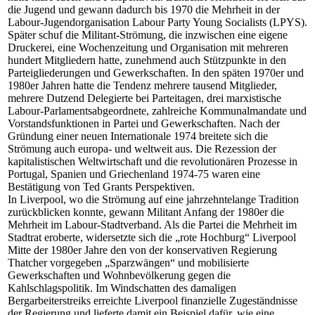
die Jugend und gewann dadurch bis 1970 die Mehrheit in der
Labour-Jugendorganisation Labour Party Young Socialists (LPYS).
Später schuf die Militant-Strömung, die inzwischen eine eigene
Druckerei, eine Wochenzeitung und Organisation mit mehreren
hundert Mitgliedern hatte, zunehmend auch Stützpunkte in den
Parteigliederungen und Gewerkschaften. In den späten 1970er und
1980er Jahren hatte die Tendenz mehrere tausend Mitglieder,
mehrere Dutzend Delegierte bei Parteitagen, drei marxistische
Labour-Parlamentsabgeordnete, zahlreiche Kommunalmandate und
Vorstandsfunktionen in Partei und Gewerkschaften. Nach der
Gründung einer neuen Internationale 1974 breitete sich die
Strömung auch europa- und weltweit aus. Die Rezession der
kapitalistischen Weltwirtschaft und die revolutionären Prozesse in
Portugal, Spanien und Griechenland 1974-75 waren eine
Bestätigung von Ted Grants Perspektiven.
In Liverpool, wo die Strömung auf eine jahrzehntelange Tradition
zurückblicken konnte, gewann Militant Anfang der 1980er die
Mehrheit im Labour-Stadtverband. Als die Partei die Mehrheit im
Stadtrat eroberte, widersetzte sich die „rote Hochburg“ Liverpool
Mitte der 1980er Jahre den von der konservativen Regierung
Thatcher vorgegeben „Sparzwängen“ und mobilisierte
Gewerkschaften und Wohnbevölkerung gegen die
Kahlschlagspolitik. Im Windschatten des damaligen
Bergarbeiterstreiks erreichte Liverpool finanzielle Zugeständnisse
der Regierung und lieferte damit ein Beispiel dafür, wie eine