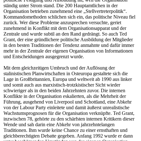
ständig unter Strom stand. Die 200 Hauptamtlichen in der
Organisation betrieben zunehmend eine „Stellvertreterpolitik“.
Kommandomethoden schlichen sich ein, das politische Niveau fiel
zurück. Wer diese Probleme anzusprechen versuchte, geriet
zunehmend in Konflikt mit dem Organisationsapparat und der
Zentrale und wurde subtil an den Rand gedrängt. So auch Ted
Grant, der eine gründlichere politische Ausbildung der Mitglieder
in den besten Traditionen der Tendenz anmahnte und dafür immer
mehr in der Zentrale der eigenen Organisation von Informationen
und Entscheidungen ausgegrenzt wurde.
Mit dem gleichzeitigen Umbruch und der Auflösung der
stalinistischen Planwirtschaften in Osteuropa gestaltete sich die
Lage in Großbritannien, Europa und weltweit ab 1990 aus linker
und somit auch aus marxistisch-trotzkistischer Sicht wieder
schwieriger als in den beiden Jahrzehnten zuvor. Die internen
Konflikte in der Organisation eskalierten, als die Mehrheit der
Führung, ausgehend von Liverpool und Schottland, eine Abkehr
von der Labour Party einleitete und damit äußerst unrealistische
Wachstumsprognosen für die Organisation verknüpfte. Ted Grant,
inzwischen 78, gehörte zu den schärfsten internen Kritikern dieser
Wende und sah darin eine Abkehr von jahrzehntelangen
Traditionen. Ihm wurde keine Chance zu einer ernsthaften und
gleichberechtigten Debatte gegeben. Anfang 1992 wurde er dann