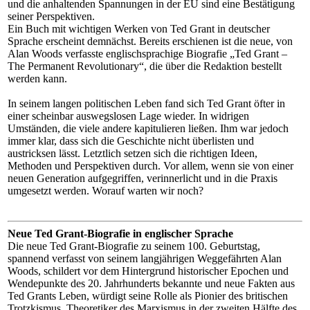
und die anhaltenden Spannungen in der EU sind eine Bestätigung
seiner Perspektiven.
Ein Buch mit wichtigen Werken von Ted Grant in deutscher
Sprache erscheint demnächst. Bereits erschienen ist die neue, von
Alan Woods verfasste englischsprachige Biografie „Ted Grant –
The Permanent Revolutionary“, die über die Redaktion bestellt
werden kann.
In seinem langen politischen Leben fand sich Ted Grant öfter in
einer scheinbar auswegslosen Lage wieder. In widrigen
Umständen, die viele andere kapitulieren ließen. Ihm war jedoch
immer klar, dass sich die Geschichte nicht überlisten und
austricksen lässt. Letztlich setzen sich die richtigen Ideen,
Methoden und Perspektiven durch. Vor allem, wenn sie von einer
neuen Generation aufgegriffen, verinnerlicht und in die Praxis
umgesetzt werden. Worauf warten wir noch?
Neue Ted Grant-Biografie in englischer Sprache
Die neue Ted Grant-Biografie zu seinem 100. Geburtstag,
spannend verfasst von seinem langjährigen Weggefährten Alan
Woods, schildert vor dem Hintergrund historischer Epochen und
Wendepunkte des 20. Jahrhunderts bekannte und neue Fakten aus
Ted Grants Leben, würdigt seine Rolle als Pionier des britischen
Trotzkismus, Theoretiker des Marxismus in der zweiten Hälfte des