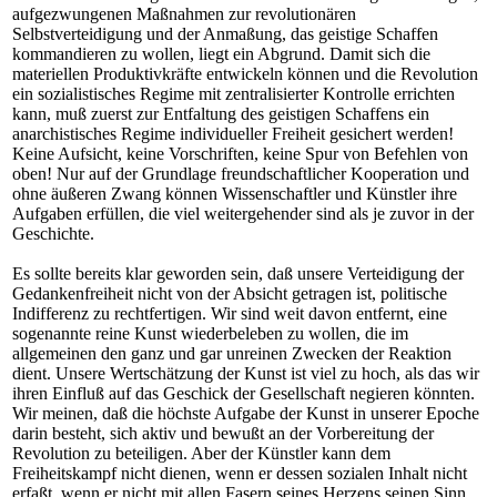
aufgezwungenen Maßnahmen zur revolutionären
Selbstverteidigung und der Anmaßung, das geistige Schaffen
kommandieren zu wollen, liegt ein Abgrund. Damit sich die
materiellen Produktivkräfte entwickeln können und die Revolution
ein sozialistisches Regime mit zentralisierter Kontrolle errichten
kann, muß zuerst zur Entfaltung des geistigen Schaffens ein
anarchistisches Regime individueller Freiheit gesichert werden!
Keine Aufsicht, keine Vorschriften, keine Spur von Befehlen von
oben! Nur auf der Grundlage freundschaftlicher Kooperation und
ohne äußeren Zwang können Wissenschaftler und Künstler ihre
Aufgaben erfüllen, die viel weitergehender sind als je zuvor in der
Geschichte.
Es sollte bereits klar geworden sein, daß unsere Verteidigung der
Gedankenfreiheit nicht von der Absicht getragen ist, politische
Indifferenz zu rechtfertigen. Wir sind weit davon entfernt, eine
sogenannte reine Kunst wiederbeleben zu wollen, die im
allgemeinen den ganz und gar unreinen Zwecken der Reaktion
dient. Unsere Wertschätzung der Kunst ist viel zu hoch, als das wir
ihren Einfluß auf das Geschick der Gesellschaft negieren könnten.
Wir meinen, daß die höchste Aufgabe der Kunst in unserer Epoche
darin besteht, sich aktiv und bewußt an der Vorbereitung der
Revolution zu beteiligen. Aber der Künstler kann dem
Freiheitskampf nicht dienen, wenn er dessen sozialen Inhalt nicht
erfaßt, wenn er nicht mit allen Fasern seines Herzens seinen Sinn