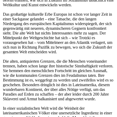
bereits erahnen, wie sich in Zukunft im Sozialismus tatsächlich eine
Weltkultur und Kunst entwickeln werden.
Das großartige kulturelle Erbe Europas ist schon vor langer Zeit in
einer Sackgasse gelandet – eine Tatsache, die den langen
Niedergang des europäischen Kapitalismus widerspiegelt, der sich
gegenwärtig mit neueren, dynamischeren Gegnern konfrontiert
sieht. Die alte Welt hat nichts Interessantes mehr zu sagen. Der
Mittelpunkt der Weltgeschichte hat sich – wie Trotzki es
vorausgesehen hat – vom Mittelmeer an den Atlantik verlagert, um
sich nun in Richtung Pazifik zu bewegen, wo sich die Zukunft der
gesamten Welt entscheiden wird.
Die alten, antiquierten Grenzen, die die Menschen voneinander
trennen, haben schon lange ihre historische Sinnhaftigkeit verloren.
Sie hemmen den menschlichen Fortschritt im gleichen Ausmaß,
wie die kommunalen Grenzen dies im Feudalismus taten. Ihre
Bestimmung ist es, weggefegt zu werden und zweifellos wird es so
geschehen. Besonders dringlich ist dies in Lateinamerika, diesem
wunderbaren Kontinent, der über alles Nötige verfügt, um das
Paradies auf Erden zu schaffen – der aber leider durch 200 Jahre
Sklaverei und Armut balkanisiert und abgewertet wurde.
In einer sozialistischen Welt wird die Weisheit der
lateinamerikanischen Völker eine unersetzliche Ingredienz in einer