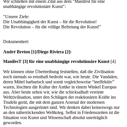
Wir schließen mit einem Zitat aus dem "Manifest für eine
unabhängige revolutionäre Kunst":
"Unsere Ziele:
Die Unabhängigkeit der Kunst – für die Revolution!
Die Revolution – für die völlige Befreiung der Kunst!"
Dokumentiert:
André Breton [1]
/Diego Riviera [2]
:
ManifesT [3]
für eine unabhängige revolutionäre Kunst
[4]
Wir können ohne Übertreibung feststellen, daß die Zivilisation
noch niemals so ernsthaft bedroht war, wie heute. Die Vandalen,
deren Mittel barbarisch und somit vegleichsweise “ineffektiiv”
waren, löschten die Kultur der Antike in einem Winkel Europas
aus. Aber heute sehen wir, wie die schicksalhaft vereinte
Weltzivilisation, unter den Schlägen der reaktionären Kräfte ins
Trudeln gerät, die mit dem ganzen Arsenal der modernen
Technologien ausgerüstet sind. Wir denken dabei keineswegs nur
an den näherrückenden Weltkrieg. Selbst in Friedenszeiten ist die
Situation von Kunst und Wissenschaft absolut unerträglich
geworden.