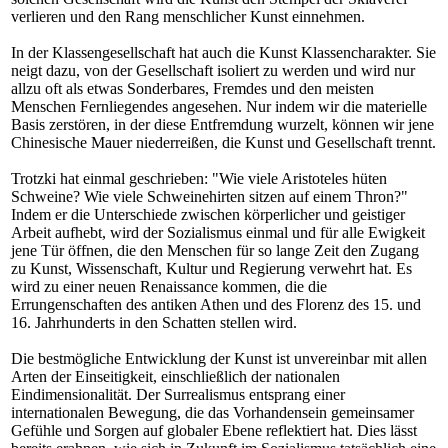
verlieren und den Rang menschlicher Kunst einnehmen.
In der Klassengesellschaft hat auch die Kunst Klassencharakter. Sie
neigt dazu, von der Gesellschaft isoliert zu werden und wird nur
allzu oft als etwas Sonderbares, Fremdes und den meisten
Menschen Fernliegendes angesehen. Nur indem wir die materielle
Basis zerstören, in der diese Entfremdung wurzelt, können wir jene
Chinesische Mauer niederreißen, die Kunst und Gesellschaft trennt.
Trotzki hat einmal geschrieben: "Wie viele Aristoteles hüten
Schweine? Wie viele Schweinehirten sitzen auf einem Thron?"
Indem er die Unterschiede zwischen körperlicher und geistiger
Arbeit aufhebt, wird der Sozialismus einmal und für alle Ewigkeit
jene Tür öffnen, die den Menschen für so lange Zeit den Zugang
zu Kunst, Wissenschaft, Kultur und Regierung verwehrt hat. Es
wird zu einer neuen Renaissance kommen, die die
Errungenschaften des antiken Athen und des Florenz des 15. und
16. Jahrhunderts in den Schatten stellen wird.
Die bestmögliche Entwicklung der Kunst ist unvereinbar mit allen
Arten der Einseitigkeit, einschließlich der nationalen
Eindimensionalität. Der Surrealismus entsprang einer
internationalen Bewegung, die das Vorhandensein gemeinsamer
Gefühle und Sorgen auf globaler Ebene reflektiert hat. Dies lässt