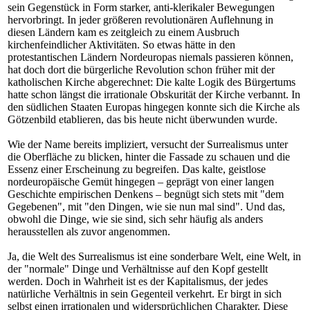
sein Gegenstück in Form starker, anti-klerikaler Bewegungen
hervorbringt. In jeder größeren revolutionären Auflehnung in
diesen Ländern kam es zeitgleich zu einem Ausbruch
kirchenfeindlicher Aktivitäten. So etwas hätte in den
protestantischen Ländern Nordeuropas niemals passieren können,
hat doch dort die bürgerliche Revolution schon früher mit der
katholischen Kirche abgerechnet: Die kalte Logik des Bürgertums
hatte schon längst die irrationale Obskurität der Kirche verbannt. In
den südlichen Staaten Europas hingegen konnte sich die Kirche als
Götzenbild etablieren, das bis heute nicht überwunden wurde.
Wie der Name bereits impliziert, versucht der Surrealismus unter
die Oberfläche zu blicken, hinter die Fassade zu schauen und die
Essenz einer Erscheinung zu begreifen. Das kalte, geistlose
nordeuropäische Gemüt hingegen – geprägt von einer langen
Geschichte empirischen Denkens – begnügt sich stets mit "dem
Gegebenen", mit "den Dingen, wie sie nun mal sind". Und das,
obwohl die Dinge, wie sie sind, sich sehr häufig als anders
herausstellen als zuvor angenommen.
Ja, die Welt des Surrealismus ist eine sonderbare Welt, eine Welt, in
der "normale" Dinge und Verhältnisse auf den Kopf gestellt
werden. Doch in Wahrheit ist es der Kapitalismus, der jedes
natürliche Verhältnis in sein Gegenteil verkehrt. Er birgt in sich
selbst einen irrationalen und widersprüchlichen Charakter. Diese