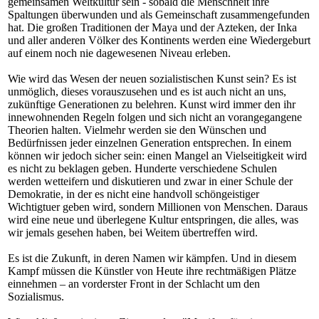
gemeinsamen Weltkultur sein - sobald die Menschheit ihre
Spaltungen überwunden und als Gemeinschaft zusammengefunden
hat. Die großen Traditionen der Maya und der Azteken, der Inka
und aller anderen Völker des Kontinents werden eine Wiedergeburt
auf einem noch nie dagewesenen Niveau erleben.
Wie wird das Wesen der neuen sozialistischen Kunst sein? Es ist
unmöglich, dieses vorauszusehen und es ist auch nicht an uns,
zukünftige Generationen zu belehren. Kunst wird immer den ihr
innewohnenden Regeln folgen und sich nicht an vorangegangene
Theorien halten. Vielmehr werden sie den Wünschen und
Bedürfnissen jeder einzelnen Generation entsprechen. In einem
können wir jedoch sicher sein: einen Mangel an Vielseitigkeit wird
es nicht zu beklagen geben. Hunderte verschiedene Schulen
werden wetteifern und diskutieren und zwar in einer Schule der
Demokratie, in der es nicht eine handvoll schöngeistiger
Wichtigtuer geben wird, sondern Millionen von Menschen. Daraus
wird eine neue und überlegene Kultur entspringen, die alles, was
wir jemals gesehen haben, bei Weitem übertreffen wird.
Es ist die Zukunft, in deren Namen wir kämpfen. Und in diesem
Kampf müssen die Künstler von Heute ihre rechtmäßigen Plätze
einnehmen – an vorderster Front in der Schlacht um den
Sozialismus.