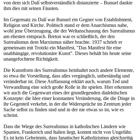
von dem sich Dalí selbstverständlich distanzierte – Bunuel dankte
ihm dies mit seinen Fäusten.
Im Gegensatz zu Dalí war Bunuel ein Gegner von Establishment,
Religion und Kirche. Politisch stand er dem Anarchismus nahe,
wohl jene Überzeugung, die der Weltanschauung des Surrealismus
am ehesten entsprach. Breton war es schließlich, der den
Surrealismus dem Marxismus näher brachte. 1937 schrieb er
gemeinsam mit Trotzki ein Manifest, "Das Manifest für eine
unabhängige, revolutionäre Kunst". Dieses behält bis heute seine
unangefochtene Richtigkeit.
Die Kunstform des Surrealismus beinhaltet noch andere Elemente,
so etwa die Vorstellung, dass alles vergänglich, unbeständig und
veränderbar ist. Diese Auffassung erklärt auch, warum Tod und
Verwandlung eine solch große Rolle in ihr spielen. Hier erkennen
wir auch die Gegenwart eines der grundlegenden dialektischen
Konzepte: die Idee einer konstanten Veränderung, die die Dinge in
ihr Gegenteil verkehrt, in der die Widersprüche im Zentrum jeder
Sache selbst zu finden sind und in der nie etwas so ist, wie es
scheint.
Dass die Wiege des Surrealismus in katholischen Ländern wie
Spanien, Frankreich und Italien liegt, kommt nicht von Ungefähr.
Es ist kein Geheimnis, dass fanatischer Katholizismus gleichzeitig