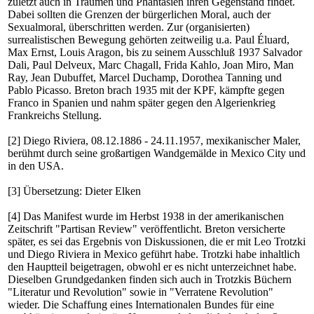
zuletzt auch in Träumen und Phantasien ihren Gegenstand findet.
Dabei sollten die Grenzen der bürgerlichen Moral, auch der
Sexualmoral, überschritten werden. Zur (organisierten)
surrealistischen Bewegung gehörten zeitweilig u.a. Paul Éluard,
Max Ernst, Louis Aragon, bis zu seinem Ausschluß 1937 Salvador
Dali, Paul Delveux, Marc Chagall, Frida Kahlo, Joan Miro, Man
Ray, Jean Dubuffet, Marcel Duchamp, Dorothea Tanning und
Pablo Picasso. Breton brach 1935 mit der KPF, kämpfte gegen
Franco in Spanien und nahm später gegen den Algerienkrieg
Frankreichs Stellung.
[2] Diego Riviera, 08.12.1886 - 24.11.1957, mexikanischer Maler,
berühmt durch seine großartigen Wandgemälde in Mexico City und
in den USA.
[3] Übersetzung: Dieter Elken
[4] Das Manifest wurde im Herbst 1938 in der amerikanischen
Zeitschrift "Partisan Review" veröffentlicht. Breton versicherte
später, es sei das Ergebnis von Diskussionen, die er mit Leo Trotzki
und Diego Riviera in Mexico geführt habe. Trotzki habe inhaltlich
den Hauptteil beigetragen, obwohl er es nicht unterzeichnet habe.
Dieselben Grundgedanken finden sich auch in Trotzkis Büchern
"Literatur und Revolution" sowie in "Verratene Revolution"
wieder. Die Schaffung eines Internationalen Bundes für eine