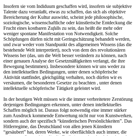
Insofern sie vom Indiduum geschaffen wird, insofern sie subjektive
Talente dazu veranlaßt, etwas zu schaffen, das sich als objektive
Bereicherung der Kultur auswirkt, scheint jede philosophische,
soziologische, wissenschaftliche oder künstlerische Entdeckung die
Frucht eines kostbaren Zu
f
alls zu sein, das heißt die mehr oder
weniger spontane Manifestation von Notwendigkeit. Solche
Schöpfungen dürfen nicht mit Geringschätzung behandelt werden,
und zwar weder vom Standpunkt des allgemeinen Wissens (das die
bestehende Welt interpretiert), noch von dem des revolutionären
Wissens her (das, um die Welt besser verändern zu können, nach
einer genauen Analyse der Gesetzmäßigkeiten verlangt, die ihre
Bewegung bestimmen). Insbesondere können wir uns weder zu
den intellektuellen Bedingungen, unter denen schöpferische
Aktivität stattfindet, gleichgültig verhalten, noch dürfen wir es
versäumen, die besonderen Gesetze zu beachten , unter denen
intellektuelle schöpferische Tätigkeit geleistet wird.
In der heutigen Welt müssen wir die immer verbreitetere Zerstörung
derjenigen Bedingungen erkennen, unter denen intellektuelles
Schaffen möglich ist. Daraus folgt notwendig eine immer stärker
zum Ausdruck kommende Entwertung nicht nur von Kunstwerken,
sondern auch der spezifisch “künstlerischen Persönlichkeiten”. Das
HitIerregime, das Deutschland von allen jenen Künstlern
“gesäubert” hat, deren Werke, wie oberflächlich auch immer, die