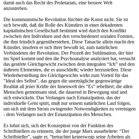
damit auch das Recht des Proletariats, eine bessere Welt
anzustreben.
Die kommunistische Revolution fürchtet die Kunst nicht. Sie ist
sich bewußt, daß die Rolle des Künstlers in einer dekadenten
kapitalistischen Gesellschaft bestimmt wird durch den Konflikt
zwischen den Individuen und den verschiedeneri sozialen Formen,
die ihm feindich gegenüberstehen. Diese Tatsache allein macht den
Künstler, insofern er sich ihrer bewußt ist, zum natürlichen
Verbündeten der Revolution. Der Prozeß der Sublimation, der hier
ins Spiel kommt und den die Psychoanalyse analysiert hat, versucht
das gestörte Gleichgewicht zwischen dem integralen “Ich” und den
äußeren EIementen, die es ausschließt, wieder herzustellen. Diese
Wiederherstellung des Gleichgewichts wirkt zum Vorteil für das
"Ideal des Selbst", das gegen die unerträgliche gegenwärtige
Realität all jener Kräfte der Innenwelt des “Es” rebelliert; die allen
Menschen gemeinsam sind, die dauernd in Bewegung sind und
sich entwickeln. Das Verlangen nach Emanzipation, das der
individuelle Geist spürt, muß nur seinem natürlichen Lauf folgen,
um sich mit dem Strom zwingender Notwendigkeiten zu vereinigen
- dem Verlangen nach der Emanzipation des Menschen.
Es lohnt sich, sich der Konzeption von der Funktion des
Schriftstellers zu erinnern, die der junge Marx ausarbeitete: “Der
Schriftsteller”, sagte er, “betrachtet keineswegs seine Arbeiten als