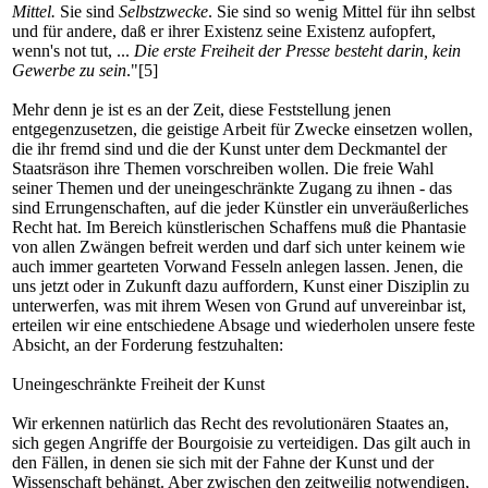
Mittel.
Sie sind
Selbstzwecke
. Sie sind so wenig Mittel für ihn selbst
und für andere, daß er ihrer Existenz seine Existenz aufopfert,
wenn's not tut, ...
Die erste Freiheit der Presse besteht darin, kein
Gewerbe zu sein
."[5]
Mehr denn je ist es an der Zeit, diese Feststellung jenen
entgegenzusetzen, die geistige Arbeit für Zwecke einsetzen wollen,
die ihr fremd sind und die der Kunst unter dem Deckmantel der
Staatsräson ihre Themen vorschreiben wollen. Die freie Wahl
seiner Themen und der uneingeschränkte Zugang zu ihnen - das
sind Errungenschaften, auf die jeder Künstler ein unveräußerliches
Recht hat. Im Bereich künstlerischen Schaffens muß die Phantasie
von allen Zwängen befreit werden und darf sich unter keinem wie
auch immer gearteten Vorwand Fesseln anlegen lassen. Jenen, die
uns jetzt oder in Zukunft dazu auffordern, Kunst einer Disziplin zu
unterwerfen, was mit ihrem Wesen von Grund auf unvereinbar ist,
erteilen wir eine entschiedene Absage und wiederholen unsere feste
Absicht, an der Forderung festzuhalten:
Uneingeschränkte Freiheit der Kunst
Wir erkennen natürlich das Recht des revolutionären Staates an,
sich gegen Angriffe der Bourgoisie zu verteidigen. Das gilt auch in
den Fällen, in denen sie sich mit der Fahne der Kunst und der
Wissenschaft behängt. Aber zwischen den zeitweilig notwendigen,