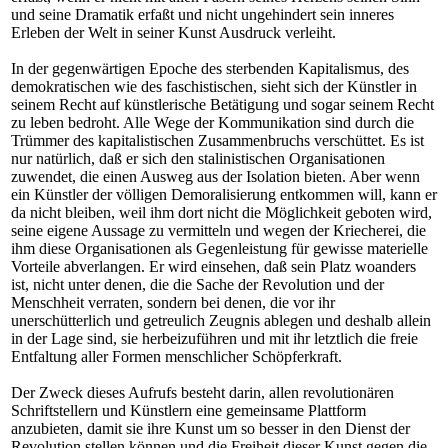
und seine Dramatik erfaßt und nicht ungehindert sein inneres
Erleben der Welt in seiner Kunst Ausdruck verleiht.
In der gegenwärtigen Epoche des sterbenden Kapitalismus, des
demokratischen wie des faschistischen, sieht sich der Künstler in
seinem Recht auf künstlerische Betätigung und sogar seinem Recht
zu leben bedroht. Alle Wege der Kommunikation sind durch die
Trümmer des kapitalistischen Zusammenbruchs verschüttet. Es ist
nur natürlich, daß er sich den stalinistischen Organisationen
zuwendet, die einen Ausweg aus der Isolation bieten. Aber wenn
ein Künstler der völligen Demoralisierung entkommen will, kann er
da nicht bleiben, weil ihm dort nicht die Möglichkeit geboten wird,
seine eigene Aussage zu vermitteln und wegen der Kriecherei, die
ihm diese Organisationen als Gegenleistung für gewisse materielle
Vorteile abverlangen. Er wird einsehen, daß sein Platz woanders
ist, nicht unter denen, die die Sache der Revolution und der
Menschheit verraten, sondern bei denen, die vor ihr
unerschütterlich und getreulich Zeugnis ablegen und deshalb allein
in der Lage sind, sie herbeizuführen und mit ihr letztlich die freie
Entfaltung aller Formen menschlicher Schöpferkraft.
Der Zweck dieses Aufrufs besteht darin, allen revolutionären
Schriftstellern und Künstlern eine gemeinsame Plattform
anzubieten, damit sie ihre Kunst um so besser in den Dienst der
Revolution stellen können und die Freiheit dieser Kunst gegen die