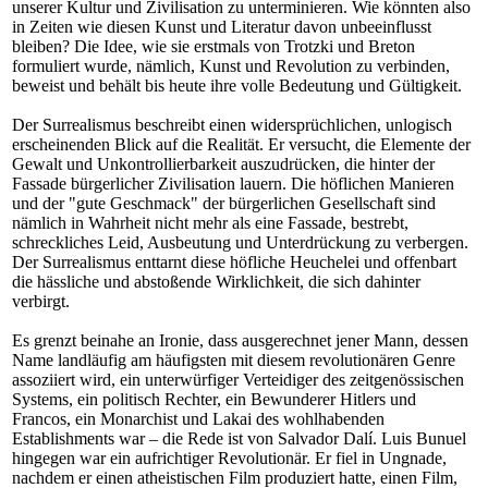
unserer Kultur und Zivilisation zu unterminieren. Wie könnten also
in Zeiten wie diesen Kunst und Literatur davon unbeeinflusst
bleiben? Die Idee, wie sie erstmals von Trotzki und Breton
formuliert wurde, nämlich, Kunst und Revolution zu verbinden,
beweist und behält bis heute ihre volle Bedeutung und Gültigkeit.
Der Surrealismus beschreibt einen widersprüchlichen, unlogisch
erscheinenden Blick auf die Realität. Er versucht, die Elemente der
Gewalt und Unkontrollierbarkeit auszudrücken, die hinter der
Fassade bürgerlicher Zivilisation lauern. Die höflichen Manieren
und der "gute Geschmack" der bürgerlichen Gesellschaft sind
nämlich in Wahrheit nicht mehr als eine Fassade, bestrebt,
schreckliches Leid, Ausbeutung und Unterdrückung zu verbergen.
Der Surrealismus enttarnt diese höfliche Heuchelei und offenbart
die hässliche und abstoßende Wirklichkeit, die sich dahinter
verbirgt.
Es grenzt beinahe an Ironie, dass ausgerechnet jener Mann, dessen
Name landläufig am häufigsten mit diesem revolutionären Genre
assoziiert wird, ein unterwürfiger Verteidiger des zeitgenössischen
Systems, ein politisch Rechter, ein Bewunderer Hitlers und
Francos, ein Monarchist und Lakai des wohlhabenden
Establishments war – die Rede ist von Salvador Dalí. Luis Bunuel
hingegen war ein aufrichtiger Revolutionär. Er fiel in Ungnade,
nachdem er einen atheistischen Film produziert hatte, einen Film,