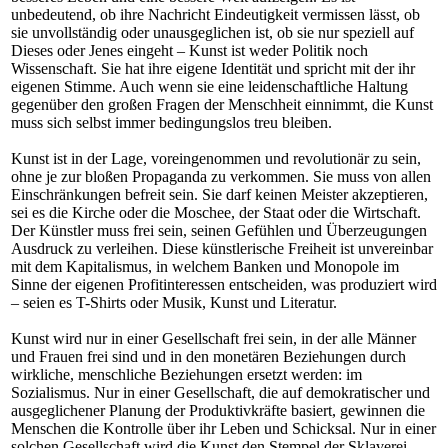
unbedeutend, ob ihre Nachricht Eindeutigkeit vermissen lässt, ob
sie unvollständig oder unausgeglichen ist, ob sie nur speziell auf
Dieses oder Jenes eingeht – Kunst ist weder Politik noch
Wissenschaft. Sie hat ihre eigene Identität und spricht mit der ihr
eigenen Stimme. Auch wenn sie eine leidenschaftliche Haltung
gegenüber den großen Fragen der Menschheit einnimmt, die Kunst
muss sich selbst immer bedingungslos treu bleiben.
Kunst ist in der Lage, voreingenommen und revolutionär zu sein,
ohne je zur bloßen Propaganda zu verkommen. Sie muss von allen
Einschränkungen befreit sein. Sie darf keinen Meister akzeptieren,
sei es die Kirche oder die Moschee, der Staat oder die Wirtschaft.
Der Künstler muss frei sein, seinen Gefühlen und Überzeugungen
Ausdruck zu verleihen. Diese künstlerische Freiheit ist unvereinbar
mit dem Kapitalismus, in welchem Banken und Monopole im
Sinne der eigenen Profitinteressen entscheiden, was produziert wird
– seien es T-Shirts oder Musik, Kunst und Literatur.
Kunst wird nur in einer Gesellschaft frei sein, in der alle Männer
und Frauen frei sind und in den monetären Beziehungen durch
wirkliche, menschliche Beziehungen ersetzt werden: im
Sozialismus. Nur in einer Gesellschaft, die auf demokratischer und
ausgeglichener Planung der Produktivkräfte basiert, gewinnen die
Menschen die Kontrolle über ihr Leben und Schicksal. Nur in einer
solchen Gesellschaft wird die Kunst den Stempel der Sklaverei