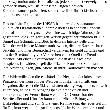
die Sowjetunion unter Kontrolle hat, jede Solidarität verweigern, so
gerade deshalb, weil sie in unseren Augen nicht den
Kommunismus repräsentiert, sondern weil sie ihr tückischster und
gefährlichster Feind ist.
Das totalitäre Regime der UdSSR hat durch die sogenannten
kulturellen Organisationen, deren Arbeit es in anderen Ländern
kontrolliert, auf der ganzen Welt eine zwielichtige Athmosphäre
geschaffen, die allen geistigen Werten gegenüber feindlich ist. Ein
Sumpf aus Schmutz und Blut, in dem als Intellektuelle und
Künstler verkleidete Männer umherwaten, die ihre Karriere ihrer
Servilität und ihrer Bereitschaft verdanken, für Geld zu lügen und
aus der Bemäntelung von Verbrechen einen Quell der Freude
machen. Mit einer Unverfrorenheit, die in der Geschichte
beispiellos ist, widerspiegelt die offizielle Kunst des Stalinismus
ihre Anstrengungen, gute Miene zu ihrer Käuflichkeit zu machen.
Der Widerwille, den diese schändliche Negation der künstlerischen
Prinzipien der Kunst in der Welt der Künstler hervorruft, eine
Negation, die selbst die Sklavenstaaten nicht gewagt haben, so weit
zu treiben, sollte zum Ausgangspunkt ihrer aktiven und
kompromißlosen Verurteilung werden. Die Opposition der
Schriftsteller und Künstler kann ein nützlicher Beitrag zur
Diskreditierung und zum Sturz jener Regime sein, die jedes Gefühl
für Edelmut wenn nicht gar für menschliche Würde zerstören und