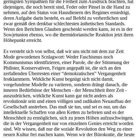
geringsten Sympathien für die Freiheit zum Ausdruck brachten, hat
diejenigen, die noch bereit sind, Feder oder Pinsel in die Hand zu
nehmen, auf den Status von Hausdienern des Regimes erniedrigt,
deren Aufgabe darin besteht, es auf Befehl zu verherrlichen und
zwar gemäß den denkbar schlechtesten ästhetischen Standards.
Wenn den Berichten Glauben geschenkt werden kann, ist es in der
Sowjetunion ebenso, wo die thermidorianische Reaktion jetzt ihren
Höhepunkt erreicht.
Es versteht sich von selbst, daß wir uns nicht mit dem zur Zeit
Mode gewordenen Scnlagwort: Weder Faschismus noch
Kommunismus identifizieren, einer Parole, die der Stimmung der
Philister, Konservativen, Feigen angepaßt ist, die sich an den
zerfallenden Überresten einer “demokratischen” Vergangenheit
festklammern. Wirkliche Kunst begnügt sich nicht damit,
vorgefundene Modelle zu variieren, sonderm drängt danach, die
inneren Bedürfnisse der Menschen - der Menschheit ihrer Zeit -
auszudrücken, wirkliche Kunst kann gar nicht anders als
revolutionär sein und einen völligen und radikalen Neuaufbau der
Gesellschaft anstreben. Das muß sie tun, und sei es nur, um das
intellektuelle Schaffen von allen Ketten zu befreien und es der
Menschheit zu ermöglichen, sich zu jenen Höhen aufzuschwingen,
die in der Vergangenheit nur von einzelnen Genies erreicht worden
sind. Wir wissen, daß nur die soziale Revolution den Weg zu einer
neuen Kultur frei machen kann. Wenn wir der Bürokratie, die heute