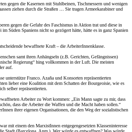
erten gegen die Kasernen mit Stuhlbeinen, Tischmessern und wenigen
massen ziehen durch die Straßen … Sie tragen Armeekarabiner und
eren gegen die Gefahr des Faschismus in Aktion trat und diese in
im Süden Spaniens nicht so gezögert hätte, hätte es in ganz Spanien
tscheidende bewaffnete Kraft – die ArbeiterInnenklasse.
 Menschen samt ihren Anhängseln (z.B. Gerichten, Gefängnissen)
kanische Regierung“ hing vollkommen in der Luft. Die meisten
er auf.
asse unterstütze Franco. Azaña und Konsorten repräsentierten
ten lieber eine Koalition mit dem Schatten der Bourgeoisie, wie es
ch selber repräsentierten.
n bewaffneten Arbeiter zu Wort kommen: „Ein Mann sagte zu mir, dass
 schön, dass die Arbeiter die Waffen und die Macht haben sollen.“
rInnen ihrer eigenen Organisationen, die den Weg der sozialistischen
 zwar mit einem den MarxistInnen entgegengesetzten Klasseninteresse
r die Stadt (Barcelona, Anm.). Wer würde es entwaffnen? Was würde