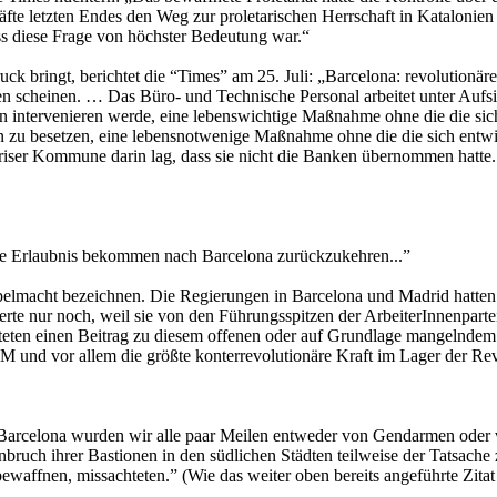
fte letzten Endes den Weg zur proletarischen Herrschaft in Katalonien f
ss diese Frage von höchster Bedeutung war.“
ck bringt, berichtet die “Times” am 25. Juli: „Barcelona: revolutio
ehen scheinen. … Das Büro- und Technische Personal arbeitet unter Aufsi
n intervenieren werde, eine lebenswichtige Maßnahme ohne die die sich
en zu besetzen, eine lebensnotwenige Maßnahme ohne die die sich entwi
Pariser Kommune darin lag, dass sie nicht die Banken übernommen hatte.
die Erlaubnis bekommen nach Barcelona zurückzukehren...”
 Doppelmacht bezeichnen. Die Regierungen in Barcelona und Madrid hatte
ierte nur noch, weil sie von den Führungsspitzen der ArbeiterInnenpart
isteten einen Beitrag zu diesem offenen oder auf Grundlage mangelndem
UM und vor allem die größte konterrevolutionäre Kraft im Lager der R
.
arcelona wurden wir alle paar Meilen entweder von Gendarmen oder v
bruch ihrer Bastionen in den südlichen Städten teilweise der Tatsache 
 bewaffnen, missachteten.” (Wie das weiter oben bereits angeführte Zit