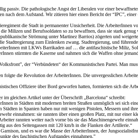
ig passiv. Die pathologische Angst der Liberalen vor einer bewaffnete
en nach dem Aufstand. Wir zitieren hier einen Bericht der “IPC”, einer
lerieregiment die Stadt in permanenter Unsicherheit. Die ArbeiterInnen v
die Milizen und Berufssoldaten so zu bewaffnen, dass sie stark genug
publikanische Strömung unter Martinez Barrios) zögerten und weigert
die Stadtregierung zum Einlenken zwang. Stadtregierung, und führende M
iterInnen mit LKWs Barrikaden auf … die antifaschistische Miliz, Sold
terInnen stürmten die Kaserne und nahmen sich die Waffen ohne jemand
 “Volksfront”, der “Verbündeten“ der Kommunistischen Partei. Man mus
folgte die Revolution der ArbeiterInnen. Die unvergesslichen ArbeiterIn
histischen Offiziere über Bord geworfen hatten, formierten sich die A
r im gleichen Artikel unter der Überschrift „Barcelona“ schreibt:
erInnen in Städten mit modernen breiten Straßen unmöglich sei sich ein
Städten in Spanien haben nur mit wenigen Pistolen, Messern und ihr
wehr einnahmen: sie rannten über einen großen Platz, mit nur einer kl
Arbeiter rannten weiter nach vorne bis sie das Maschinengewehr einnah
g aus den Seitengassen mit 120 km/h in die Flanken der Artillerie.“
 Garnison, und es war die Masse der ArbeiterInnen, der Jungsozialist
unkte des faschistischen Aufstandes einnahmen.”