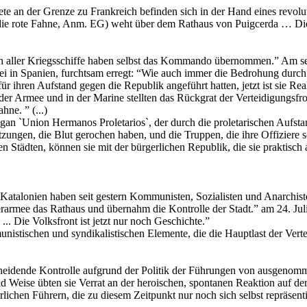
te an der Grenze zu Frankreich befinden sich in der Hand eines revolut
e rote Fahne, Anm. EG) weht über dem Rathaus von Puigcerda … Die Vol
h aller Kriegsschiffe haben selbst das Kommando übernommen.” Am selbe
rtei in Spanien, furchtsam erregt: “Wie auch immer die Bedrohung dur
ihren Aufstand gegen die Republik angeführt hatten, jetzt ist sie Realit
der Armee und in der Marine stellten das Rückgrat der Verteidigungsfr
ne. ” (...)
 `Union Hermanos Proletarios`, der durch die proletarischen Aufstand
ungen, die Blut gerochen haben, und die Truppen, die ihre Offiziere sc
en Städten, können sie mit der bürgerlichen Republik, die sie praktisch
atalonien haben seit gestern Kommunisten, Sozialisten und Anarchisten
erarmee das Rathaus und übernahm die Kontrolle der Stadt.” am 24. Juli
... Die Volksfront ist jetzt nur noch Geschichte.”
munistischen und syndikalistischen Elemente, die die Hauptlast der Ver
scheidende Kontrolle aufgrund der Politik der Führungen von ausgeno
 Weise übten sie Verrat an der heroischen, spontanen Reaktion auf den 
ichen Führern, die zu diesem Zeitpunkt nur noch sich selbst repräsentie