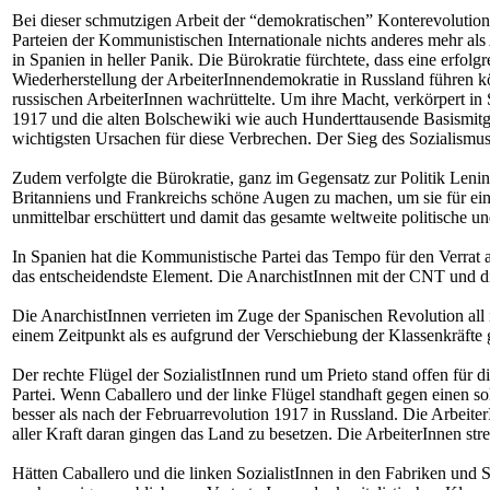
Bei dieser schmutzigen Arbeit der “demokratischen” Konterevolution s
Parteien der Kommunistischen Internationale nichts anderes mehr als
in Spanien in heller Panik. Die Bürokratie fürchtete, dass eine erfo
Wiederherstellung der ArbeiterInnendemokratie in Russland führen kö
russischen ArbeiterInnen wachrüttelte. Um ihre Macht, verkörpert in 
1917 und die alten Bolschewiki wie auch Hunderttausende Basismitg
wichtigsten Ursachen für diese Verbrechen. Der Sieg des Sozialismus
Zudem verfolgte die Bürokratie, ganz im Gegensatz zur Politik Lenins
Britanniens und Frankreichs schöne Augen zu machen, um sie für ein
unmittelbar erschüttert und damit das gesamte weltweite politische un
In Spanien hat die Kommunistische Partei das Tempo für den Verrat a
das entscheidendste Element. Die AnarchistInnen mit der CNT und die
Die AnarchistInnen verrieten im Zuge der Spanischen Revolution all i
einem Zeitpunkt als es aufgrund der Verschiebung der Klassenkräfte 
Der rechte Flügel der SozialistInnen rund um Prieto stand offen für
Partei. Wenn Caballero und der linke Flügel standhaft gegen einen so
besser als nach der Februarrevolution 1917 in Russland. Die Arbeite
aller Kraft daran gingen das Land zu besetzen. Die ArbeiterInnen streb
Hätten Caballero und die linken SozialistInnen in den Fabriken und S