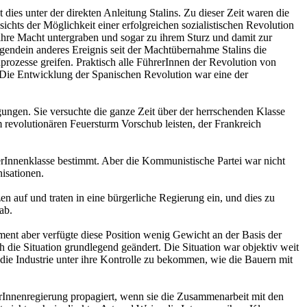
dies unter der direkten Anleitung Stalins. Zu dieser Zeit waren die
chts der Möglichkeit einer erfolgreichen sozialistischen Revolution
d ihre Macht untergraben und sogar zu ihrem Sturz und damit zur
rgendein anderes Ereignis seit der Machtübernahme Stalins die
uprozesse greifen. Praktisch alle FührerInnen der Revolution von
Die Entwicklung der Spanischen Revolution war eine der
gungen. Sie versuchte die ganze Zeit über der herrschenden Klasse
 revolutionären Feuersturm Vorschub leisten, der Frankreich
erInnenklasse bestimmt. Aber die Kommunistische Partei war nicht
isationen.
n auf und traten in eine bürgerliche Regierung ein, und dies zu
ab.
ment aber verfügte diese Position wenig Gewicht an der Basis der
h die Situation grundlegend geändert. Die Situation war objektiv weit
 die Industrie unter ihre Kontrolle zu bekommen, wie die Bauern mit
terInnenregierung propagiert, wenn sie die Zusammenarbeit mit den