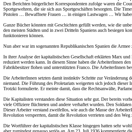
Den Berichten bürgerlicher Korrespondenten zufolge waren die Coura
Sportgewehren, die sie sich aus Sportgeschäften besorgten. Die Ti
Pistolen … Bewaffnete Frauen … in einigen Lastwagen … Wir habe
Ganze Bücher könnten mit Geschichten gefüllt werden, wie die unbew
den meisten Städten und in zwei Dritteln Spaniens auch besiegen kon
funktionieren können.
Nun aber war im sogenannten Republikanischen Spanien die Armee zer
In ihrer Analyse der kapitalistischen Gesellschaft erklärten Marx u
reduziert werden kann. In diesem Sinne haben die ArbeiterInnen den 
Fabrikbesitzer flohen und unterstützten Franco. Die ArbeiterInnen b
Die ArbeiterInnen setzten damit instinktiv Schritte zur Veränderung 
niemand. Die Führung des Proletariats weigerten sich jedoch dieser 
Trotzki formulierte. Er meinte damit, dass die Rechtsanwälte, Parlamen
Die Kapitalisten verstanden diese Situation sehr gut. Der bereits vo
viele Offiziere flüchteten und andere verhaftet wurden. Den Soldaten
Dieser Arbeiter verstand zweifellos, wie auch die Masse der Arbeiter
Revolution versperrten, damit die Revolution verrieten und den Weg 
Die Wortführer der kapitalistischen Klasse hingegen hatten sehr woh
aber zumindest genauso seriös an. Am 23. Juli 1936 kommentierte di