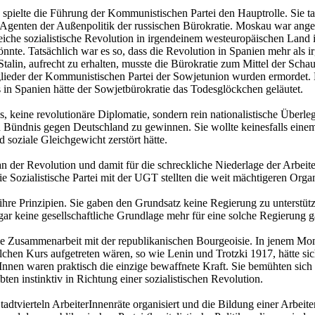
pielte die Führung der Kommunistischen Partei den Hauptrolle. Sie tat 
 Agenten der Außenpolitik der russischen Bürokratie. Moskau war angesi
lgreiche sozialistische Revolution in irgendeinem westeuropäischen Lan
nnte. Tatsächlich war es so, dass die Revolution in Spanien mehr als i
Stalin, aufrecht zu erhalten, musste die Bürokratie zum Mittel der Scha
lieder der Kommunistischen Partei der Sowjetunion wurden ermordet. 
 in Spanien hätte der Sowjetbürokratie das Todesglöckchen geläutet.
, keine revolutionäre Diplomatie, sondern rein nationalistische Überle
 Bündnis gegen Deutschland zu gewinnen. Sie wollte keinesfalls einem
d soziale Gleichgewicht zerstört hätte.
n der Revolution und damit für die schreckliche Niederlage der Arbeit
 Sozialistische Partei mit der UGT stellten die weit mächtigeren Organ
hre Prinzipien. Sie gaben den Grundsatz keine Regierung zu unterstütze
gar keine gesellschaftliche Grundlage mehr für eine solche Regierung g
 die Zusammenarbeit mit der republikanischen Bourgeoisie. In jenem Mo
lchen Kurs aufgetreten wären, so wie Lenin und Trotzki 1917, hätte sic
rInnen waren praktisch die einzige bewaffnete Kraft. Sie bemühten sich
ten instinktiv in Richtung einer sozialistischen Revolution.
tadtvierteln ArbeiterInnenräte organisiert und die Bildung einer Arbei