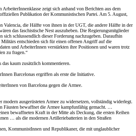
n ArbeiterInnenklasse zeigt sich anhand von Berichten aus dem
 offiziellen Publikation der Kommunistischen Partei. Am 5. August,
on Valencia, die Hälfte von ihnen in der UGT, die andere Hälfte in der
 wären das faschistische Nest auszuheben. Die Regierungsmitglieder
en sich schlussendlich dieser Forderung nachzugeben. Daraufhin
ilitärs entschieden sich für einen offenen Angriff auf die
aten und ArbeiterInnen verstärkten ihre Positionen und waren trotz
en zu fragen.“
s das kaum zusätzlich kommentieren.
nen Barcelonas ergriffen als erste die Initiative.
rbeiterInnen von Barcelona gegen die Armee.
er modern ausgerüsteten Armee zu widersetzen, vollständig widerlegt.
en Fäusten bewaffnet die Armee kampfunfähig gemacht. …
einen bewaffneten Kraft in der Mitte als Deckung, die ersten Reihen
men … als die modernen Artilleriebatterien in den Straßen
Innen, KommunistInnen und Republikaner, die mit unglaublicher