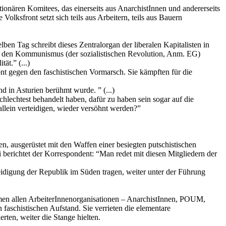
ionären Komitees, das einerseits aus AnarchistInnen und andererseits
ksfront setzt sich teils aus Arbeitern, teils aus Bauern
n Tag schreibt dieses Zentralorgan der liberalen Kapitalisten in
ch den Kommunismus (der sozialistischen Revolution, Anm. EG)
ät.” (...)
ont gegen den faschistischen Vormarsch. Sie kämpften für die
 in Asturien berühmt wurde. ” (...)
hlechtest behandelt haben, dafür zu haben sein sogar auf die
 allein verteidigen, wieder versöhnt werden?”
, ausgerüstet mit den Waffen einer besiegten putschistischen
 berichtet der Korrespondent: “Man redet mit diesen Mitgliedern der
teidigung der Republik im Süden tragen, weiter unter der Führung
mmen allen ArbeiterInnenorganisationen – AnarchistInnen, POUM,
faschistischen Aufstand. Sie verrieten die elementare
rten, weiter die Stange hielten.