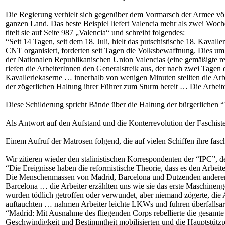
Die Regierung verhielt sich gegenüber dem Vormarsch der Armee völl
ganzen Land. Das beste Beispiel liefert Valencia mehr als zwei Woch
titelt sie auf Seite 987 „Valencia“ und schreibt folgendes:
“Seit 14 Tagen, seit dem 18. Juli, hielt das putschistische 18. Kaval
CNT organisiert, forderten seit Tagen die Volksbewaffnung. Dies um 
der Nationalen Republikanischen Union Valencias (eine gemäßigte re
riefen die ArbeiterInnen den Generalstreik aus, der nach zwei Tagen 
Kavalleriekaserne … innerhalb von wenigen Minuten stellten die Arbe
der zögerlichen Haltung ihrer Führer zum Sturm bereit … Die Arbei
Diese Schilderung spricht Bände über die Haltung der bürgerlichen
Als Antwort auf den Aufstand und die Konterrevolution der Faschisten 
Einem Aufruf der Matrosen folgend, die auf vielen Schiffen ihre fasc
Wir zitieren wieder den stalinistischen Korrespondenten der “IPC”, de
“Die Ereignisse haben die reformistische Theorie, dass es den Arbeit
Die Menschenmassen von Madrid, Barcelona und Dutzenden anderen 
Barcelona … die Arbeiter erzählten uns wie sie das erste Maschinenge
wurden tödlich getroffen oder verwundet, aber niemand zögerte, die 
auftauchten … nahmen Arbeiter leichte LKWs und fuhren überfallsarti
“Madrid: Mit Ausnahme des fliegenden Corps rebellierte die gesamte
Geschwindigkeit und Bestimmtheit mobilisierten und die Hauptstützp