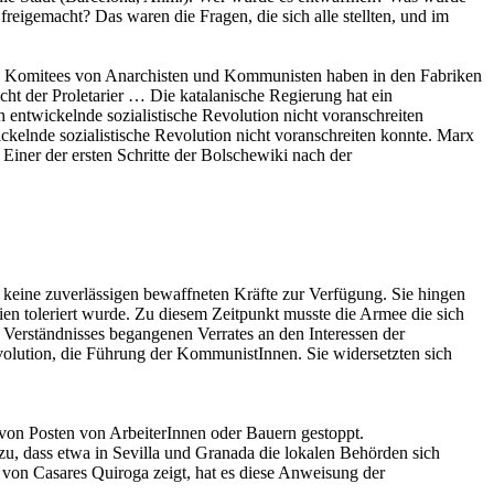
reigemacht? Das waren die Fragen, die sich alle stellten, und im
näre Komitees von Anarchisten und Kommunisten haben in den Fabriken
cht der Proletarier … Die katalanische Regierung hat ein
 entwickelnde sozialistische Revolution nicht voranschreiten
ckelnde sozialistische Revolution nicht voranschreiten konnte. Marx
 Einer der ersten Schritte der Bolschewiki nach der
n keine zuverlässigen bewaffneten Kräfte zur Verfügung. Sie hingen
eien toleriert wurde. Zu diesem Zeitpunkt musste die Armee die sich
 Verständnisses begangenen Verrates an den Interessen der
evolution, die Führung der KommunistInnen. Sie widersetzten sich
on Posten von ArbeiterInnen oder Bauern gestoppt.
zu, dass etwa in Sevilla und Granada die lokalen Behörden sich
at von Casares Quiroga zeigt, hat es diese Anweisung der