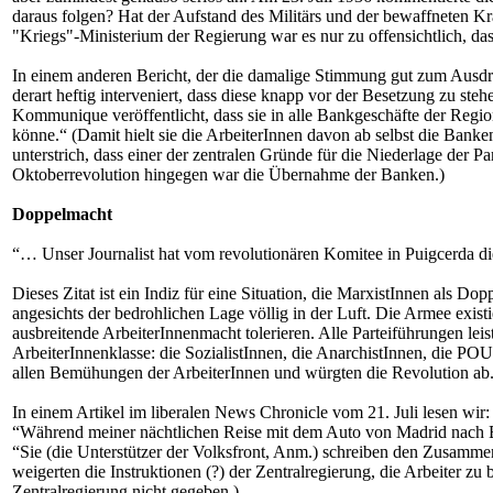
daraus folgen? Hat der Aufstand des Militärs und der bewaffneten Krä
"Kriegs"-Ministerium der Regierung war es nur zu offensichtlich, da
In einem anderen Bericht, der die damalige Stimmung gut zum Ausdru
derart heftig interveniert, dass diese knapp vor der Besetzung zu st
Kommunique veröffentlicht, dass sie in alle Bankgeschäfte der Regio
könne.“ (Damit hielt sie die ArbeiterInnen davon ab selbst die Bank
unterstrich, dass einer der zentralen Gründe für die Niederlage der 
Oktoberrevolution hingegen war die Übernahme der Banken.)
Doppelmacht
“… Unser Journalist hat vom revolutionären Komitee in Puigcerda 
Dieses Zitat ist ein Indiz für eine Situation, die MarxistInnen als
angesichts der bedrohlichen Lage völlig in der Luft. Die Armee exist
ausbreitende ArbeiterInnenmacht tolerieren. Alle Parteiführungen le
ArbeiterInnenklasse: die SozialistInnen, die AnarchistInnen, die PO
allen Bemühungen der ArbeiterInnen und würgten die Revolution ab
In einem Artikel im liberalen News Chronicle vom 21. Juli lesen wir:
“Während meiner nächtlichen Reise mit dem Auto von Madrid nach B
“Sie (die Unterstützer der Volksfront, Anm.) schreiben den Zusammen
weigerten die Instruktionen (?) der Zentralregierung, die Arbeiter zu
Zentralregierung nicht gegeben.)