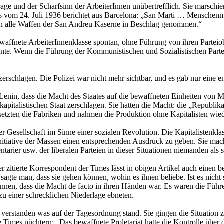
ge und der Scharfsinn der ArbeiterInnen unübertrefflich. Sie marschi
mes vom 24. Juli 1936 berichtet aus Barcelona: „San Marti … Menschen
n alle Waffen der San Andreu Kaserne in Beschlag genommen.“
affnete ArbeiterInnenklasse spontan, ohne Führung von ihren Parteiob
nte. Wenn die Führung der Kommunistischen und Sozialistischen Partei 
schlagen. Die Polizei war nicht mehr sichtbar, und es gab nur eine en
nd Lenin, dass die Macht des Staates auf die bewaffneten Einheiten von
kapitalistischen Staat zerschlagen. Sie hatten die Macht: die „Republi
esetzten die Fabriken und nahmen die Produktion ohne Kapitalisten wied
der Gesellschaft im Sinne einer sozialen Revolution. Die Kapitalistenkl
Initiative der Massen einen entsprechenden Ausdruck zu geben. Sie mach
tarier usw. der liberalen Parteien in dieser Situationen niemanden als si
rher zitierte Korrespondent der Times lässt in obigen Artikel auch eine
 sagte man, dass sie gehen können, wohin es ihnen beliebe. Ist es nicht
Innen, dass die Macht de facto in ihren Händen war. Es waren die Führe
zu einer schrecklichen Niederlage ebneten.
l verstanden was auf der Tagesordnung stand. Sie gingen die Situation
e Times nüchtern: „Das bewaffnete Proletariat hatte die Kontrolle übe