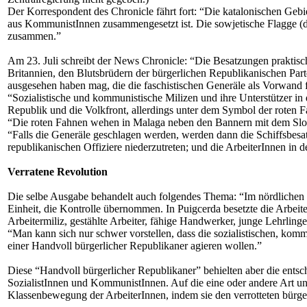
Der Korrespondent des Chronicle fährt fort: “Die katalonischen Gebie
aus KommunistInnen zusammengesetzt ist. Die sowjetische Flagge (di
zusammen.”
Am 23. Juli schreibt der News Chronicle: “Die Besatzungen praktisc
Britannien, den Blutsbrüdern der bürgerlichen Republikanischen Pa
ausgesehen haben mag, die die faschistischen Generäle als Vorwand für 
“Sozialistische und kommunistische Milizen und ihre Unterstützer in 
Republik und die Volkfront, allerdings unter dem Symbol der roten Fah
“Die roten Fahnen wehen in Malaga neben den Bannern mit dem Slogan
“Falls die Generäle geschlagen werden, werden dann die Schiffsbesatz
republikanischen Offiziere niederzutreten; und die ArbeiterInnen in d
Verratene Revolution
Die selbe Ausgabe behandelt auch folgendes Thema: “Im nördlichen K
Einheit, die Kontrolle übernommen. In Puigcerda besetzte die Arbeit
Arbeitermiliz, gestählte Arbeiter, fähige Handwerker, junge Lehrlinge 
“Man kann sich nur schwer vorstellen, dass die sozialistischen, kom
einer Handvoll bürgerlicher Republikaner agieren wollen.”
Diese “Handvoll bürgerlicher Republikaner” behielten aber die ent
SozialistInnen und KommunistInnen. Auf die eine oder andere Art und
Klassenbewegung der ArbeiterInnen, indem sie den verrotteten bürgerl