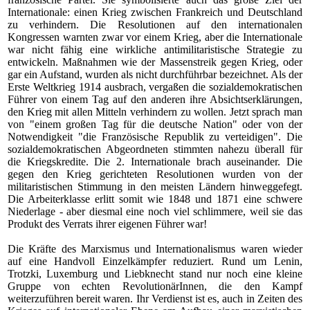
Internationale: einen Krieg zwischen Frankreich und Deutschland
zu verhindern. Die Resolutionen auf den internationalen
Kongressen warnten zwar vor einem Krieg, aber die Internationale
war nicht fähig eine wirkliche antimilitaristische Strategie zu
entwickeln. Maßnahmen wie der Massenstreik gegen Krieg, oder
gar ein Aufstand, wurden als nicht durchführbar bezeichnet. Als
der
Erste Weltkrieg 1914
ausbrach, vergaßen die sozialdemokratischen
Führer von einem Tag auf den anderen ihre Absichtserklärungen,
den Krieg mit allen Mitteln verhindern zu wollen. Jetzt sprach man
von "einem großen Tag für die deutsche Nation" oder von der
Notwendigkeit "die Französische Republik zu verteidigen". Die
sozialdemokratischen Abgeordneten stimmten nahezu überall für
die Kriegskredite. Die 2. Internationale brach auseinander. Die
gegen den Krieg gerichteten Resolutionen wurden von der
militaristischen Stimmung in den meisten Ländern hinweggefegt.
Die Arbeiterklasse erlitt somit wie 1848 und 1871 eine schwere
Niederlage - aber diesmal eine noch viel schlimmere, weil sie das
Produkt des Verrats ihrer eigenen Führer war!
Die Kräfte des Marxismus und Internationalismus waren wieder
auf eine Handvoll Einzelkämpfer reduziert. Rund um Lenin,
Trotzki, Luxemburg und Liebknecht stand nur noch eine kleine
Gruppe von echten RevolutionärInnen, die den Kampf
weiterzuführen bereit waren. Ihr Verdienst ist es, auch in Zeiten des