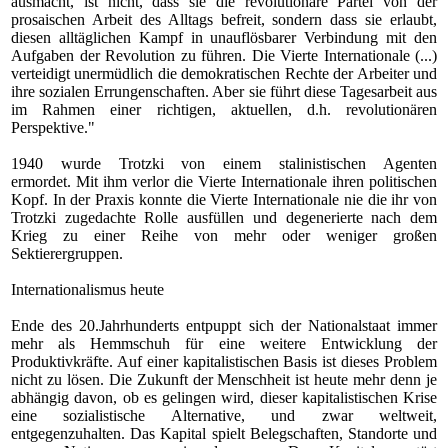
ausmacht, ist nicht, dass sie die revolutionäre Partei von der
prosaischen Arbeit des Alltags befreit, sondern dass sie erlaubt,
diesen alltäglichen Kampf in unauflösbarer Verbindung mit den
Aufgaben der Revolution zu führen. Die Vierte Internationale (...)
verteidigt unermüdlich die demokratischen Rechte der Arbeiter und
ihre sozialen Errungenschaften. Aber sie führt diese Tagesarbeit aus
im Rahmen einer richtigen, aktuellen, d.h. revolutionären
Perspektive."
1940 wurde Trotzki von einem stalinistischen Agenten
ermordet.
Mit ihm verlor die Vierte Internationale ihren politischen
Kopf. In der Praxis konnte die Vierte Internationale nie die ihr von
Trotzki zugedachte Rolle ausfüllen und degenerierte nach dem
Krieg zu einer Reihe von mehr oder weniger großen
Sektierergruppen.
Internationalismus heute
Ende des 20.Jahrhunderts entpuppt sich der Nationalstaat immer
mehr als Hemmschuh für eine weitere Entwicklung der
Produktivkräfte. Auf einer kapitalistischen Basis ist dieses Problem
nicht zu lösen. Die Zukunft der Menschheit ist heute mehr denn je
abhängig davon, ob es gelingen wird, dieser kapitalistischen Krise
eine sozialistische Alternative, und zwar weltweit,
entgegenzuhalten. Das Kapital spielt Belegschaften, Standorte und