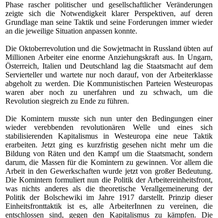
Phase rascher politischer und gesellschaftlicher Veränderungen
zeigte sich die Notwendigkeit klarer Perspektiven, auf deren
Grundlage man seine Taktik und seine Forderungen immer wieder
an die jeweilige Situation anpassen konnte.
Die Oktoberrevolution und die Sowjetmacht in Russland übten auf
Millionen Arbeiter eine enorme Anziehungskraft aus. In Ungarn,
Österreich, Italien und Deutschland lag die Staatsmacht auf dem
Servierteller und wartete nur noch darauf, von der Arbeiterklasse
abgeholt zu werden. Die Kommunistischen Parteien Westeuropas
waren aber noch zu unerfahren und zu schwach, um die
Revolution siegreich zu Ende zu führen.
Die Komintern musste sich nun unter den Bedingungen einer
wieder verebbenden revolutionären Welle und eines sich
stabilisierenden Kapitalismus in Westeuropa eine neue Taktik
erarbeiten. Jetzt ging es kurzfristig gesehen nicht mehr um die
Bildung von Räten und den Kampf um die Staatsmacht, sondern
darum, die Massen für die Komintern zu gewinnen. Vor allem die
Arbeit in den Gewerkschaften wurde jetzt von großer Bedeutung.
Die Komintern formuliert nun die Politik der Arbeitereinheitsfront,
was nichts anderes als die theoretische Verallgemeinerung der
Politik der Bolschewiki im Jahre 1917 darstellt. Prinzip dieser
Einheitsfronttaktik ist es, alle ArbeiterInnen zu vereinen, die
entschlossen sind, gegen den Kapitalismus zu kämpfen. Die