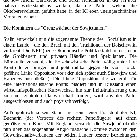
nahezu widerstandslos werken, da die Partei, welche die
Oktoberrevolution geführt hatte, in der KI eben uneingeschränktes
Vertrauen genoss.
Die Komintern als "Grenzwächter der Sowjetunion"
Stalin entwickelt nun die sogenannte Theorie des "Sozialismus in
einem Lande", die den Bruch mit den Traditionen der Bolschewiki
vollzieht. Die NEP (neue Ökonomische Politik) stärkt immer mehr
die Großbauern und privaten Händler und Spekulanten. Die
Bürokratie versucht, die Bolschewistische Partei völlig unter ihre
Kontrolle zu bringen und geht radikal gegen die von Trotzki
geführte Linke Opposition vor (,der sich später auch Sinowjew und
Kanenew anschließen). Die Linke Opposition, die weiterhin für
eine internationalistische Politik plädiert und in Russland einen
wirtschaftspolitischen Kurswechsel hin zur Industrialisierung und
zu einer zentralen Planwirtschaft fordert, wird aus der Partei
ausgeschlossen und auch physisch verfolgt.
Außenpolitisch setzen Stalin und sein neuer Präsident der KI,
Bucharin (der Vertreter des rechten Parteiflügels), auf einen
gemäßigteren Kurs. Mit England versucht die Sowjetbürokratie
nun über das sogenannte Anglo-russische Komitee zwischen den
Gewerkschaftsverbänden der beiden Länder bessere Beziehungen