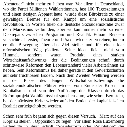
Abenteuer" nicht mehr zu haben war. Vor allem in Deutschland,
wo die Partei Millionen Wählerstimmen, fast 100 Tageszeitungen
und einen riesigen Apparat hatte, wurde diese Bürokratie zu einer
gewaltigen Bremse für den Kampf um eine sozialistische
Revolution. In Worten blieb die deutsche Sozialdemokratie zwar
dem Marxismus verbunden, aber es kam immer mehr zu einer
Diskrepanz zwischen Programm und Realität. Eduard Berstein
versuchte als erster, Theorie und Praxis wieder zu vereinen, indem
er die Bewegung über das Ziel stellte und für einen klar
reformistischen Weg plädierte. Seine Ideen fielen nicht vom
Himmel, sondern waren Produkt eines starken
Wirtschaftsaufschwungs, der die Bedingungen schuf, durch
schrittweise Reformen den Lebensstandard vieler ArbeiterInnen zu
heben. Sein Reformismus fiel daher gerade in den Gewerkschaften
auf sehr fruchtbaren Boden. Nach dem Zweiten Weltkrieg werden
in der Phase des langen Wirtschaftsaufschwungs die
sozialdemokratischen Führer wieder vom Ende der Krisen im
Kapitalismus und von der Auflösung der Klassen durch das
Reformprojekt Wohlfahrtsstaat sprechen - um, wie schon Bernstein,
bei der nächsten Krise wieder auf den Boden der kapitalistischen
Realität zurückgeholt zu werden.
Schon sehr früh begann sich gegen diesen Versuch, "Marx auf den
Kopf zu stellen", Opposition zu regen. Vor allem Rosa Luxemburg
verteidigte in ihrer Schrift "Sozialreform oder Revolution" die