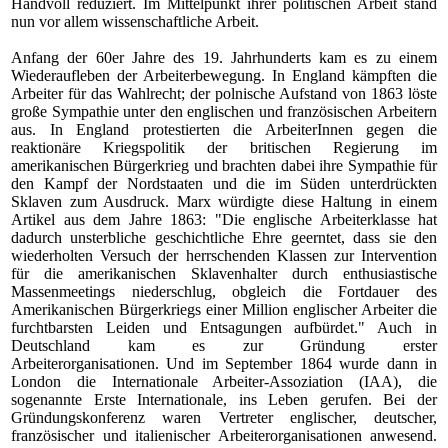
Handvoll reduziert. Im Mittelpunkt ihrer politischen Arbeit stand
nun vor allem wissenschaftliche Arbeit.
Anfang der 60er Jahre des 19. Jahrhunderts kam es zu einem
Wiederaufleben der Arbeiterbewegung. In England kämpften die
Arbeiter für das Wahlrecht; der polnische Aufstand von 1863 löste
große Sympathie unter den englischen und französischen Arbeitern
aus. In England protestierten die ArbeiterInnen gegen die
reaktionäre Kriegspolitik der britischen Regierung im
amerikanischen Bürgerkrieg und brachten dabei ihre Sympathie für
den Kampf der Nordstaaten und die im Süden unterdrückten
Sklaven zum Ausdruck. Marx würdigte diese Haltung in einem
Artikel aus dem Jahre 1863: "Die englische Arbeiterklasse hat
dadurch unsterbliche geschichtliche Ehre geerntet, dass sie den
wiederholten Versuch der herrschenden Klassen zur Intervention
für die amerikanischen Sklavenhalter durch enthusiastische
Massenmeetings niederschlug, obgleich die Fortdauer des
Amerikanischen Bürgerkriegs einer Million englischer Arbeiter die
furchtbarsten Leiden und Entsagungen aufbürdet." Auch in
Deutschland kam es zur Gründung erster
Arbeiterorganisationen.
Und im September 1864 wurde dann in
London die Internationale Arbeiter-Assoziation (IAA), die
sogenannte Erste Internationale, ins Leben gerufen.
Bei der
Gründungskonferenz waren Vertreter englischer, deutscher,
französischer und italienischer Arbeiterorganisationen anwesend.