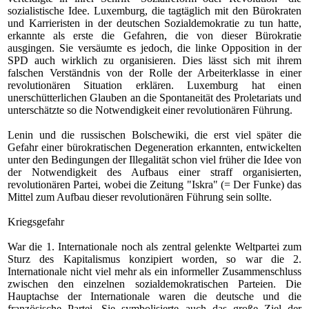
sozialistische Idee. Luxemburg, die tagtäglich mit den Bürokraten
und Karrieristen in der deutschen Sozialdemokratie zu tun hatte,
erkannte als erste die Gefahren, die von dieser Bürokratie
ausgingen. Sie versäumte es jedoch, die linke Opposition in der
SPD auch wirklich zu organisieren. Dies lässt sich mit ihrem
falschen Verständnis von der Rolle der Arbeiterklasse in einer
revolutionären Situation erklären. Luxemburg hat einen
unerschütterlichen Glauben an die Spontaneität des Proletariats und
unterschätzte so die Notwendigkeit einer revolutionären Führung.
Lenin und die russischen Bolschewiki, die erst viel später die
Gefahr einer bürokratischen Degeneration erkannten, entwickelten
unter den Bedingungen der Illegalität schon viel früher die Idee von
der Notwendigkeit des Aufbaus einer straff organisierten,
revolutionären Partei, wobei die Zeitung
"Iskra" (= Der Funke)
das
Mittel zum Aufbau dieser revolutionären Führung sein sollte.
Kriegsgefahr
War die 1. Internationale noch als zentral gelenkte Weltpartei zum
Sturz des Kapitalismus konzipiert worden, so war die 2.
Internationale nicht viel mehr als ein informeller Zusammenschluss
zwischen den einzelnen sozialdemokratischen Parteien. Die
Hauptachse der Internationale waren die deutsche und die
französische Partei. Sie symbolisierte auch das große Ziel der