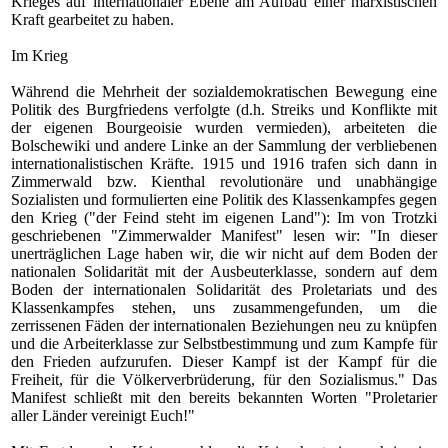
Krieges auf internationaler Ebene am Aufbau einer marxistischen
Kraft gearbeitet zu haben.
Im Krieg
Während die Mehrheit der sozialdemokratischen Bewegung eine
Politik des Burgfriedens verfolgte (d.h. Streiks und Konflikte mit
der eigenen Bourgeoisie wurden vermieden), arbeiteten die
Bolschewiki und andere Linke an der Sammlung der verbliebenen
internationalistischen Kräfte. 1915 und 1916 trafen sich dann in
Zimmerwald bzw. Kienthal revolutionäre und unabhängige
Sozialisten und formulierten eine Politik des Klassenkampfes gegen
den Krieg ("der Feind steht im eigenen Land"): Im von Trotzki
geschriebenen "Zimmerwalder Manifest" lesen wir: "In dieser
unerträglichen Lage haben wir, die wir nicht auf dem Boden der
nationalen Solidarität mit der Ausbeuterklasse, sondern auf dem
Boden der internationalen Solidarität des Proletariats und des
Klassenkampfes stehen, uns zusammengefunden, um die
zerrissenen Fäden der internationalen Beziehungen neu zu knüpfen
und die Arbeiterklasse zur Selbstbestimmung und zum Kampfe für
den Frieden aufzurufen. Dieser Kampf ist der Kampf für die
Freiheit, für die Völkerverbrüderung, für den Sozialismus." Das
Manifest schließt mit den bereits bekannten Worten "Proletarier
aller Länder vereinigt Euch!"