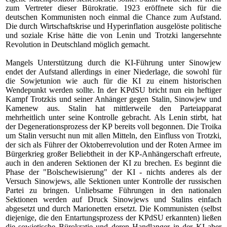
zum Vertreter dieser Bürokratie. 1923 eröffnete sich für die
deutschen Kommunisten noch einmal die Chance zum Aufstand.
Die durch Wirtschaftskrise und Hyperinflation ausgelöste politische
und soziale Krise hätte die von Lenin und Trotzki langersehnte
Revolution in Deutschland möglich gemacht.
Mangels Unterstützung durch die KI-Führung unter Sinowjew
endet der Aufstand allerdings in einer Niederlage, die sowohl für
die Sowjetunion wie auch für die KI zu einem historischen
Wendepunkt werden sollte. In der KPdSU bricht nun ein heftiger
Kampf Trotzkis und seiner Anhänger gegen Stalin, Sinowjew und
Kamenew aus. Stalin hat mittlerweile den Parteiapparat
mehrheitlich unter seine Kontrolle gebracht. Als Lenin stirbt, hat
der Degenerationsprozess der KP bereits voll begonnen. Die Troika
um Stalin versucht nun mit allen Mitteln, den Einfluss von Trotzki,
der sich als Führer der Oktoberrevolution und der Roten Armee im
Bürgerkrieg großer Beliebtheit in der KP-Anhängerschaft erfreute,
auch in den anderen Sektionen der KI zu brechen. Es beginnt die
Phase der "Bolschewisierung" der KI - nichts anderes als der
Versuch Sinowjews, alle Sektionen unter Kontrolle der russischen
Partei zu bringen. Unliebsame Führungen in den nationalen
Sektionen werden auf Druck Sinowjews und Stalins einfach
abgesetzt und durch Marionetten ersetzt. Die Kommunisten (selbst
diejenige, die den Entartungsprozess der KPdSU erkannten) ließen
die sowjetische Bürokratie und deren Handlanger in der KI aber