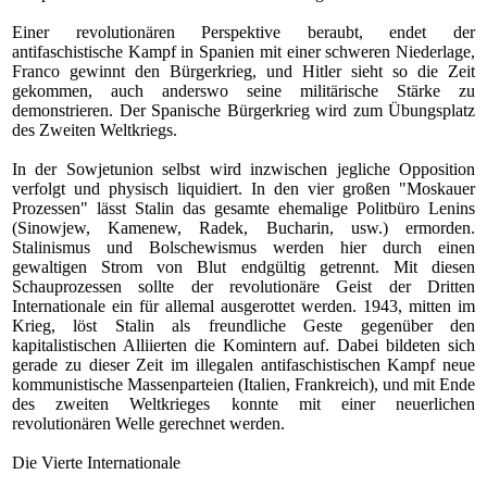
Einer revolutionären Perspektive beraubt, endet der
antifaschistische Kampf in Spanien mit einer schweren Niederlage,
Franco gewinnt den Bürgerkrieg, und Hitler sieht so die Zeit
gekommen, auch anderswo seine militärische Stärke zu
demonstrieren. Der Spanische Bürgerkrieg wird zum Übungsplatz
des Zweiten Weltkriegs.
In der Sowjetunion selbst wird inzwischen jegliche Opposition
verfolgt und physisch liquidiert. In den vier großen "Moskauer
Prozessen" lässt Stalin das gesamte ehemalige Politbüro Lenins
(Sinowjew, Kamenew, Radek, Bucharin, usw.) ermorden.
Stalinismus und Bolschewismus werden hier durch einen
gewaltigen Strom von Blut endgültig getrennt. Mit diesen
Schauprozessen sollte der revolutionäre Geist der Dritten
Internationale ein für allemal ausgerottet werden. 1943, mitten im
Krieg, löst Stalin als freundliche Geste gegenüber den
kapitalistischen Alliierten die Komintern auf. Dabei bildeten sich
gerade zu dieser Zeit im illegalen antifaschistischen Kampf neue
kommunistische Massenparteien (Italien, Frankreich), und mit Ende
des zweiten Weltkrieges konnte mit einer neuerlichen
revolutionären Welle gerechnet werden.
Die Vierte Internationale