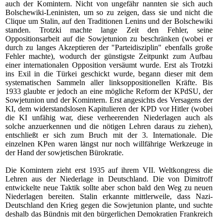
auch der Komintern. Nicht von ungefähr nannten sie sich auch
Bolschewiki-Leninisten, um so zu zeigen, dass sie und nicht die
Clique um Stalin, auf den Traditionen Lenins und der Bolschewiki
standen. Trotzki machte lange Zeit den Fehler, seine
Oppositionsarbeit auf die Sowjetunion zu beschränken (wobei er
durch zu langes Akzeptieren der "Parteidisziplin" ebenfalls große
Fehler machte), wodurch der günstigste Zeitpunkt zum Aufbau
einer internationalen Opposition versäumt wurde. Erst als Trotzki
ins Exil in die Türkei geschickt wurde, begann dieser mit dem
systematischen Sammeln aller linksoppositionellen Kräfte. Bis
1933 glaubte er jedoch an eine mögliche Reform der KPdSU, der
Sowjetunion und der Komintern. Erst angesichts des Versagens der
KI, dem widerstandslosen Kapitulieren der KPD vor Hitler (wobei
die KI unfähig war, diese verheerenden Niederlagen auch als
solche anzuerkennen und die nötigen Lehren daraus zu ziehen),
entschließt er sich zum Bruch mit der 3. Internationale. Die
einzelnen KPen waren längst nur noch willfährige Werkzeuge in
der Hand der sowjetischen Bürokratie.
Die Komintern zieht erst 1935 auf ihrem VII. Weltkongress die
Lehren aus der Niederlage in Deutschland. Die von Dimitroff
entwickelte neue Taktik sollte aber schon bald den Weg zu neuen
Niederlagen bereiten. Stalin erkannte mittlerweile, dass Nazi-
Deutschland den Krieg gegen die Sowjetunion plante, und suchte
deshalb das Bündnis mit den bürgerlichen Demokratien Frankreich