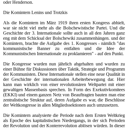
oder Henderson.
Die Komintern Lenins und Trotzkis
Als die Komintern im
März 1919
ihren ersten Kongress abhielt,
war sie nicht viel mehr als die Bolschewistische Partei. Und die
Geschichte der 3. Internationale sollte auch in all den Jahren ganz
eng mit dem Schicksal der Bolschewiki zusammenhängen. und der
Komintern, brachte die Aufgabe des 1. Kongresses - nämlich "das
kommunistische Banner zu entfalten und die Idee der
Kommunistischen Internationale zu proklamieren" - auf den Punkt.
Die Kongresse wurden nun jährlich abgehalten und wurden zu
einer Bühne für Diskussionen über Taktik, Strategie und Programm
der Kommunisten. Diese Internationale stellen eine neue Qualität in
der Geschichte der internationalen Arbeiterbewegung dar. Hier
kann man wirklich von einer revolutionären Weltpartei mit einer
gewaltigen Massenbasis sprechen. In Form des Exekutivkomitees
(EKKI) und einem ganzen Netz von Beauftragten bauten man eine
zentralistische Struktur auf, deren Aufgabe es war, die Beschlüsse
der Weltkongresse in allen Mitgliedssektionen auch umzusetzen.
Die Komintern analysierte die Periode nach dem Ersten Weltkrieg
als Epoche des kapitalistischen Niedergangs, in der sich Perioden
der Revolution und der Konterrevolution ablösen würden. In dieser