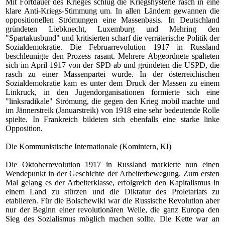
Mit Fortdauer des Krieges schlug die Kriegshysterie rasch in eine
klare Anti-Kriegs-Stimmung um. In allen Ländern gewannen die
oppositionellen Strömungen eine Massenbasis. In Deutschland
gründeten Liebknecht, Luxemburg und Mehring den
"Spartakusbund" und kritisierten scharf die verräterische Politik der
Sozialdemokratie. Die Februarrevolution 1917 in Russland
beschleunigte den Prozess rasant. Mehrere Abgeordnete spalteten
sich im April 1917 von der SPD ab und gründeten die USPD, die
rasch zu einer Massenpartei wurde. In der österreichischen
Sozialdemokratie kam es unter dem Druck der Massen zu einem
Linkruck, in den Jugendorganisationen formierte sich eine
"linksradikale" Strömung, die gegen den Krieg mobil machte und
im Jännerstreik (Januarstreik) von 1918 eine sehr bedeutende Rolle
spielte. In Frankreich bildeten sich ebenfalls eine starke linke
Opposition.
Die Kommunistische Internationale (Komintern, KI)
Die
Oktoberrevolution 1917 in Russland
markierte nun einen
Wendepunkt in der Geschichte der Arbeiterbewegung. Zum ersten
Mal gelang es der Arbeiterklasse, erfolgreich den Kapitalismus in
einem Land zu stürzen und die Diktatur des Proletariats zu
etablieren. Für die Bolschewiki war die Russische Revolution aber
nur der Beginn einer revolutionären Welle, die ganz Europa den
Sieg des Sozialismus möglich machen sollte. Die Kette war an