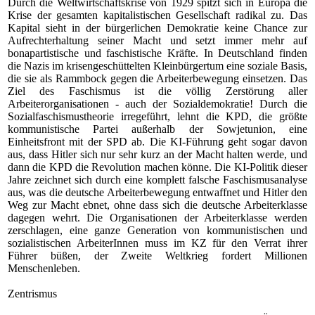
Durch die Weltwirtschaftskrise von 1929
spitzt sich in Europa die
Krise der gesamten kapitalistischen Gesellschaft radikal zu. Das
Kapital sieht in der bürgerlichen Demokratie keine Chance zur
Aufrechterhaltung seiner Macht und setzt immer mehr auf
bonapartistische und faschistische Kräfte. In Deutschland finden
die Nazis im krisengeschüttelten Kleinbürgertum eine soziale Basis,
die sie als Rammbock gegen die Arbeiterbewegung einsetzen. Das
Ziel des Faschismus ist die völlig Zerstörung aller
Arbeiterorganisationen - auch der Sozialdemokratie! Durch die
Sozialfaschismustheorie irregeführt, lehnt die KPD, die größte
kommunistische Partei außerhalb der Sowjetunion, eine
Einheitsfront mit der SPD ab. Die KI-Führung geht sogar davon
aus, dass Hitler sich nur sehr kurz an der Macht halten werde, und
dann die KPD die Revolution machen könne. Die KI-Politik dieser
Jahre zeichnet sich durch eine komplett falsche Faschismusanalyse
aus, was die deutsche Arbeiterbewegung entwaffnet und Hitler den
Weg zur Macht ebnet, ohne dass sich die deutsche Arbeiterklasse
dagegen wehrt. Die Organisationen der Arbeiterklasse werden
zerschlagen, eine ganze Generation von kommunistischen und
sozialistischen ArbeiterInnen muss im KZ für den Verrat ihrer
Führer büßen, der Zweite Weltkrieg fordert Millionen
Menschenleben.
Zentrismus