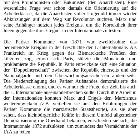
mit den Proudhonisten oder Bakunisten (den Anarchisten). Eine
wesentliche Frage war schon damals die Orientierung auf die
Arbeiterklasse, da die Anarchisten voller Ungeduld immer wieder
Abkürzungen auf dem Weg zur Revolution suchten. Marx und
seine Anhänger nutzten jedes Ereignis, um die Korrektheit ihrer
Ideen gegen die ihrer Gegner in der Internationale zu testen.
Die Pariser Kommune von 1871
war zweifelsohne das
bedeutendste Ereignis in der Geschichte der 1. Internationale. Als
Frankreich im Krieg gegen das Bismarcksche Preußen den
kürzeren zog, erhob sich Paris, stürzte die Monarchie und
proklamierte die Republik. In Paris entwickelte sich eine Situation
der "Doppelherrschaft" zwischen der Republik einerseits und der
Nationalgarde und den Überwachungsausschüssen andererseits.
Die Niederschlagung des Pariser Aufstandes demoralisierte die
Arbeiterklasse enorm, und es war nur eine Frage der Zeit, bis auch
die 1. Internationale auseinanderbrechen sollte. Durch ihre Arbeit in
der Internationalen konnten Marx und Engels den Marxismus
weiterentwickeln (z.B. vertieften sie aus den Erfahrungen der
Pariser Kommune die marxistische Staatstheorie), als sie aber
sahen, dass kleinbürgerliche Kräfte in diesem Umfeld allgemeiner
Demoralisierung die Oberhand bekamen, entschieden sie sich, die
Internationale 1872 aufzulösen, um zumindest das Vermächtnis der
IAA zu retten.