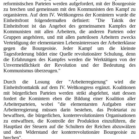
reformistischen Parteien werden aufgefordert, mit der Bourgeoisie
zu brechen und gemeinsam mit den Kommunisten den Kampf zu
organisieren. Auf dem IV. Weltkongress der Komintern wurde die
Einheitsfront folgendermaßen definiert: "Die Taktik der
Einheitsfront ist das Angebot des gemeinsamen Kampfes der
Kommunisten mit allen Arbeitern, die anderen Parteien oder
Gruppen angehören, und mit allen parteilosen Arbeitern zwecks
Verteidigung der elementarsten Lebensinteressen der Arbeiterklasse
gegen die Bourgeoisie. Jeder Kampf um die kleinste
Tagesforderung bildet eine Quelle revolutionärer Schulung, denn
die Erfahrungen des Kampfes werden die Werktätigen von der
Unvermeidlichkeit der Revolution und der Bedeutung des
Kommunismus überzeugen."
Durch die Losung der "Arbeiterregierung" wird die
Einheitsfronttaktik auf dem IV. Weltkongress ergänzt. Koalitionen
mit bürgerlichen Parteien werden strikt abgelehnt, statt dessen
fordert die Komintern eben die Bildung einer Koalition aller
Arbeiterparteien, wobei "die elementarsten Aufgaben einer
Arbeiterregierung müssen darin bestehen, das Proletariat zu
bewaffnen, die bürgerlichen, konterrevolutionären Organisationen
zu entwaffnen, die Kontrolle der Produktion einzuführen, die
Hauptlast der Steuern auf die Schultern der Reichen abzuwälzen
und den Widerstand der konterrevolutionäre Bourgeoisie zu
brechen".