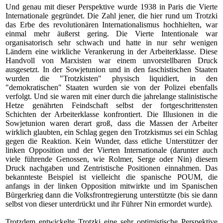
Und genau mit dieser Perspektive
wurde 1938 in Paris die Vierte
Internationale gegründet.
Die Zahl jener, die hier rund um Trotzki
das Erbe des revolutionären Internationalismus hochhielten, war
einmal mehr äußerst gering. Die Vierte Intentionale war
organisatorisch sehr schwach und hatte in nur sehr wenigen
Ländern eine wirkliche Verankerung in der Arbeiterklasse. Diese
Handvoll von Marxisten war einem unvorstellbaren Druck
ausgesetzt. In der Sowjetunion und in den faschistischen Staaten
wurden die "Trotzkisten" physisch liquidiert, in den
"demokratischen" Staaten wurden sie von der Polizei ebenfalls
verfolgt. Und sie waren mit einer durch die jahrelange stalinistische
Hetze genährten Feindschaft selbst der fortgeschrittensten
Schichten der Arbeiterklasse konfrontiert. Die Illusionen in die
Sowjetunion waren derart groß, dass die Massen der Arbeiter
wirklich glaubten, ein Schlag gegen den Trotzkismus sei ein Schlag
gegen die Reaktion. Kein Wunder, dass etliche Unterstützer der
linken Opposition und der Vierten Internationale (darunter auch
viele führende Genossen, wie Rolmer, Serge oder Nin) diesem
Druck nachgaben und Zentristische Positionen einnahmen. Das
bekannteste Beispiel ist vielleicht die spanische POUM, die
anfangs in der linken Opposition mitwirkte und im Spanischen
Bürgerkrieg dann die Volksfrontregierung unterstützte (bis sie dann
selbst von dieser unterdrückt und ihr Führer Nin ermordet wurde).
Trotzdem entwickelte Trotzki eine sehr optimistische Perspektive