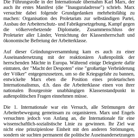
Die Führungsrolle in der Internationale übernahm Karl Marx, der
auch ihr erstes Manifest (die "Inauguraladresse") schrieb. Marx
versuchte dabei folgende Grundgedanken mehrheitsfähig zu
machen: Organisation des Proletariats zur selbständigen Partei,
Ausbau der Arbeiterschutz- und Fabrikgesetzgebung, Kampf gegen
die völkerverhetzende Diplomatie, Zusammenschluss der
Proletarier aller Länder, Vernichtung der Klassenherrschaft und
ökonomische Befreiung der Arbeiterklasse.
Auf dieser Gründungsversammlung kam es auch zu einer
Auseinandersetzung mit der reaktionären Außenpolitik der
herrschenden Mächte in Europa. Während einige Delegierte dafür
eintraten, der "Macht der Despoten" eine "großartige Verbrüderung
der Völker" entgegenzusetzen, um so die Kriegsgefahr zu bannen,
entwickelte Marx eben die Position eines proletarischen
Internationalismus, d.h. dass die Arbeiterklasse einen von ihrer
nationalen Bourgeoisie unabhängigen Klassenstandpunkt in
außenpolitischen Fragen einnehmen müsse.
Die 1. Internationale war ein Versuch, alle Strömungen der
Arbeiterbewegung gemeinsam zu organisieren. Marx und Engels
versuchten jedoch von Anfang an, die Internationale für eine
wissenschaftlich-sozialistische Linie zu gewinnen. Ihr Ziel war
nicht eine prinzipienlose Einheit mit den anderen Strömungen,
sondern sie suchten permanent die politische Auseinandersetzungen