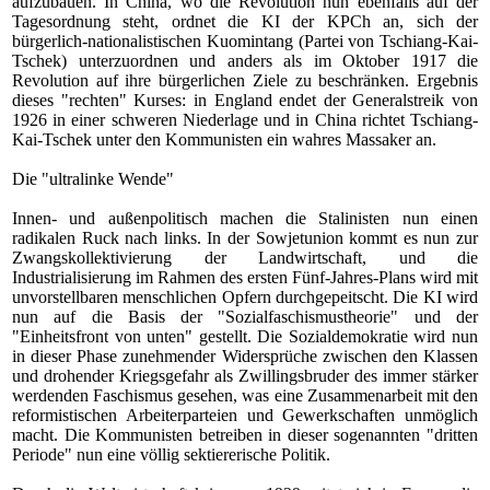
aufzubauen. In China, wo die Revolution nun ebenfalls auf der
Tagesordnung steht, ordnet die KI der KPCh an, sich der
bürgerlich-nationalistischen Kuomintang (Partei von Tschiang-Kai-
Tschek) unterzuordnen und anders als im Oktober 1917 die
Revolution auf ihre bürgerlichen Ziele zu beschränken. Ergebnis
dieses "rechten" Kurses: in England endet der Generalstreik von
1926 in einer schweren Niederlage und in China richtet Tschiang-
Kai-Tschek unter den Kommunisten ein wahres Massaker an.
Die "ultralinke Wende"
Innen- und außenpolitisch machen die Stalinisten nun einen
radikalen Ruck nach links. In der Sowjetunion kommt es nun zur
Zwangskollektivierung der Landwirtschaft, und die
Industrialisierung im Rahmen des ersten Fünf-Jahres-Plans wird mit
unvorstellbaren menschlichen Opfern durchgepeitscht. Die KI wird
nun auf die Basis der "Sozialfaschismustheorie" und der
"Einheitsfront von unten" gestellt. Die Sozialdemokratie wird nun
in dieser Phase zunehmender Widersprüche zwischen den Klassen
und drohender Kriegsgefahr als Zwillingsbruder des immer stärker
werdenden Faschismus gesehen, was eine Zusammenarbeit mit den
reformistischen Arbeiterparteien und Gewerkschaften unmöglich
macht. Die Kommunisten betreiben in dieser sogenannten "dritten
Periode" nun eine völlig sektiererische Politik.