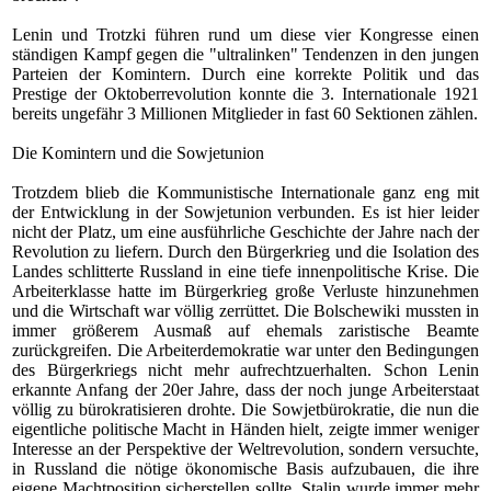
Lenin und Trotzki führen rund um diese vier Kongresse einen
ständigen Kampf gegen die "ultralinken" Tendenzen in den jungen
Parteien der Komintern. Durch eine korrekte Politik und das
Prestige der Oktoberrevolution konnte die 3. Internationale 1921
bereits ungefähr 3 Millionen Mitglieder in fast 60 Sektionen zählen.
Die Komintern und die Sowjetunion
Trotzdem blieb die Kommunistische Internationale ganz eng mit
der Entwicklung in der Sowjetunion verbunden. Es ist hier leider
nicht der Platz, um eine ausführliche Geschichte der Jahre nach der
Revolution zu liefern. Durch den Bürgerkrieg und die Isolation des
Landes schlitterte Russland in eine tiefe innenpolitische Krise. Die
Arbeiterklasse hatte im Bürgerkrieg große Verluste hinzunehmen
und die Wirtschaft war völlig zerrüttet. Die Bolschewiki mussten in
immer größerem Ausmaß auf ehemals zaristische Beamte
zurückgreifen. Die Arbeiterdemokratie war unter den Bedingungen
des Bürgerkriegs nicht mehr aufrechtzuerhalten. Schon Lenin
erkannte Anfang der 20er Jahre, dass der noch junge Arbeiterstaat
völlig zu bürokratisieren drohte. Die Sowjetbürokratie, die nun die
eigentliche politische Macht in Händen hielt, zeigte immer weniger
Interesse an der Perspektive der Weltrevolution, sondern versuchte,
in Russland die nötige ökonomische Basis aufzubauen, die ihre
eigene Machtposition sicherstellen sollte. Stalin wurde immer mehr