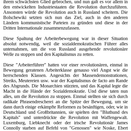
ihrem schwächsten Glied gebrochen, und nun galt es vor allem in
den entwickelten Industriestaaten die Revolution durchzuführen.
Ansonsten würde die Revolution auch in Russland scheitern. Die
Bolschewiki setzten sich nun das Ziel, auch in den anderen
Ländern kommunistische Parteien zu gründen und diese in der
Dritten Internationale zusammenzufassen.
Diese Spaltung der Arbeiterbewegung war in dieser Situation
absolut notwendig, weil die sozialdemokratischen Führer alles
unternahmen, um die von Russland ausgehende revolutionäre
Welle zu stoppen und den Kapitalismus zu retten.
Diese "Arbeiterführer" hatten vor einer revolutionären, einmal in
Bewegung geratenen Arbeiterklasse genauso viel Angst wie die
herrschenden Klassen. Angesichts der Massendemonstrationen,
Streiks, Meutereien usw. war der Kapitalismus de facto am Rande
des Abgrunds. Die Monarchien stürzten, und das Kapital legte die
Macht in die Hände der Sozialdemokratie. Und diese taten nun
alles, um die Revolution zu stoppen. Einmal stellten sie sich durch
radikale Phrasendrescherei an die Spitze der Bewegung, um sie
dann durch einige erkämpfte Reformen zu besänftigen, oder, wie in
Deutschland und Großbritannien, sie spielten den "Bluthund des
Kapitals" und unterdrückte die Revolution mit Waffengewalt.
Luxemburg, Liebknecht oder der irische Revolutionär James
Connolly starben auf Befehl von "Genossen" wie Noske, Ebert