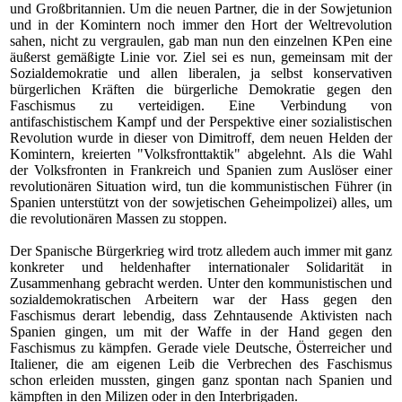
und Großbritannien. Um die neuen Partner, die in der Sowjetunion
und in der Komintern noch immer den Hort der Weltrevolution
sahen, nicht zu vergraulen, gab man nun den einzelnen KPen eine
äußerst gemäßigte Linie vor. Ziel sei es nun, gemeinsam mit der
Sozialdemokratie und allen liberalen, ja selbst konservativen
bürgerlichen Kräften die bürgerliche Demokratie gegen den
Faschismus zu verteidigen. Eine Verbindung von
antifaschistischem Kampf und der Perspektive einer sozialistischen
Revolution wurde in dieser von Dimitroff, dem neuen Helden der
Komintern, kreierten "Volksfronttaktik" abgelehnt. Als die Wahl
der Volksfronten in Frankreich und Spanien zum Auslöser einer
revolutionären Situation wird, tun die kommunistischen Führer (in
Spanien unterstützt von der sowjetischen Geheimpolizei) alles, um
die revolutionären Massen zu stoppen.
Der Spanische Bürgerkrieg wird trotz alledem auch immer mit ganz
konkreter und heldenhafter internationaler Solidarität in
Zusammenhang gebracht werden. Unter den kommunistischen und
sozialdemokratischen Arbeitern war der Hass gegen den
Faschismus derart lebendig, dass Zehntausende Aktivisten nach
Spanien gingen, um mit der Waffe in der Hand gegen den
Faschismus zu kämpfen. Gerade viele Deutsche, Österreicher und
Italiener, die am eigenen Leib die Verbrechen des Faschismus
schon erleiden mussten, gingen ganz spontan nach Spanien und
kämpften in den Milizen oder in den Interbrigaden.