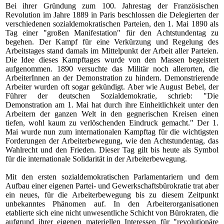
Bei ihrer Gründung zum 100. Jahrestag der Französischen
Revolution
im Jahre 1889 in Paris beschlossen die Delegierten der
verschiedenen sozialdemokratischen Parteien, den 1. Mai 1890 als
Tag einer "großen Manifestation" für den Achtstundentag zu
begehen.
Der Kampf für eine Verkürzung und Regelung des
Arbeitstages stand damals im Mittelpunkt der Arbeit aller Parteien.
Die Idee dieses Kampftages wurde von den Massen begeistert
aufgenommen. 1890 versuchte das Militär noch allerorten, die
ArbeiterInnen an der Demonstration zu hindern. Demonstrierende
Arbeiter wurden oft sogar gekündigt. Aber wie August Bebel, der
Führer der deutschen Sozialdemokratie, schrieb: "Die
Demonstration am 1. Mai hat durch ihre Einheitlichkeit unter den
Arbeitern der ganzen Welt in den gegnerischen Kreisen einen
tiefen, wohl kaum zu verlöschenden Eindruck gemacht." Der 1.
Mai wurde nun zum internationalen Kampftag für die wichtigsten
Forderungen der Arbeiterbewegung, wie den Achtstundentag, das
Wahlrecht und den Frieden. Dieser Tag gilt bis heute als Symbol
für die internationale Solidarität in der Arbeiterbewegung.
Mit den ersten sozialdemokratischen Parlamentariern und dem
Aufbau einer eigenen Partei- und Gewerkschaftsbürokratie trat aber
ein neues, für die Arbeiterbewegung bis zu diesem Zeitpunkt
unbekanntes Phänomen auf. In den Arbeiterorganisationen
etablierte sich eine nicht unwesentliche Schicht von Bürokraten, die
aufgrund ihrer eigenen materiellen Interessen für "revolutionäre