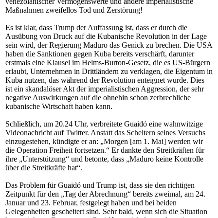
venezolanischer Vermögenswerte und andere imperialistische
Maßnahmen zweifellos Tod und Zerstörung!
Es ist klar, dass Trump der Auffassung ist, dass er durch die
Ausübung von Druck auf die Kubanische Revolution in der Lage
sein wird, der Regierung Maduro das Genick zu brechen. Die USA
haben die Sanktionen gegen Kuba bereits verschärft, darunter
erstmals eine Klausel im Helms-Burton-Gesetz, die es US-Bürgern
erlaubt, Unternehmen in Drittländern zu verklagen, die Eigentum in
Kuba nutzen, das während der Revolution enteignet wurde. Dies
ist ein skandalöser Akt der imperialistischen Aggression, der sehr
negative Auswirkungen auf die ohnehin schon zerbrechliche
kubanische Wirtschaft haben kann.
Schließlich, um 20.24 Uhr, verbreitete Guaidó eine wahnwitzige
Videonachricht auf Twitter. Anstatt das Scheitern seines Versuchs
einzugestehen, kündigte er an: „Morgen [am 1. Mai] werden wir
die Operation Freiheit fortsetzen.“ Er dankte den Streitkräften für
ihre „Unterstützung“ und betonte, dass „Maduro keine Kontrolle
über die Streitkräfte hat“.
Das Problem für Guaidó und Trump ist, dass sie den richtigen
Zeitpunkt für den „Tag der Abrechnung“ bereits zweimal, am 24.
Januar und 23. Februar, festgelegt haben und bei beiden
Gelegenheiten gescheitert sind. Sehr bald, wenn sich die Situation