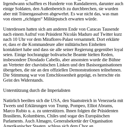
Irgendwann schafften es Hunderte von Randalierern, darunter auch
einige Soldaten, den Außenbereich zu durchbrechen, sie wurden
aber mit Tränengassalven abgewehrt. Es war nicht das, was man
von einem „richtigen“ Militärputsch erwarten würde.
Unterdessen hatten sich am anderen Ende von Caracas Tausende
nach einem Aufruf von Präsident Nicolás Maduro auf Twitter kurz
nach 10 Uhr vor dem Miraflores-Palast versammelt. Dort erklärte
er, dass er die Kommandeure aller militärischen Einheiten
kontaktiert habe und dass sie alle seiner Regierung gegenüber loyal
seien. Einige hochrangige bolivarische Beamte hielten Reden,
insbesondere Diosdado Cabello, aber ansonsten wurde die Bühne
an Vertreter der chavistischen Linken und den Basisorganisationen
übergeben, die nie an den offiziellen Demonstrationen teilnehmen.
Die Stimmung war von Entschlossenheit geprägt, es herrschte ein
Geist des Widerstands.
Unterstützung durch die Imperialisten
Natürlich beeilten sich die USA, den Staatsstreich in Venezuela mit
Tweets und Erklärungen von Trump, Pompeo, Elliot Abrams,
Marco Rubio u. a. zu unterstützen. Ihnen folgten die Präsidenten
Brasiliens, Kolumbiens, Chiles und sogar des Europäischen
Parlaments. Auch Almagro, Generalsekretär der Organisation
Amerikanischer Staaten, schloss sich dem Chor an.