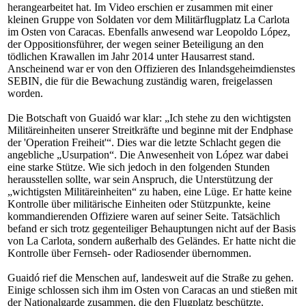
herangearbeitet hat. Im Video erschien er zusammen mit einer
kleinen Gruppe von Soldaten vor dem Militärflugplatz La Carlota
im Osten von Caracas. Ebenfalls anwesend war Leopoldo López,
der Oppositionsführer, der wegen seiner Beteiligung an den
tödlichen Krawallen im Jahr 2014 unter Hausarrest stand.
Anscheinend war er von den Offizieren des Inlandsgeheimdienstes
SEBIN, die für die Bewachung zuständig waren, freigelassen
worden.
Die Botschaft von Guaidó war klar: „Ich stehe zu den wichtigsten
Militäreinheiten unserer Streitkräfte und beginne mit der Endphase
der 'Operation Freiheit'“. Dies war die letzte Schlacht gegen die
angebliche „Usurpation“. Die Anwesenheit von López war dabei
eine starke Stütze. Wie sich jedoch in den folgenden Stunden
herausstellen sollte, war sein Anspruch, die Unterstützung der
„wichtigsten Militäreinheiten“ zu haben, eine Lüge. Er hatte keine
Kontrolle über militärische Einheiten oder Stützpunkte, keine
kommandierenden Offiziere waren auf seiner Seite. Tatsächlich
befand er sich trotz gegenteiliger Behauptungen nicht auf der Basis
von La Carlota, sondern außerhalb des Geländes. Er hatte nicht die
Kontrolle über Fernseh- oder Radiosender übernommen.
Guaidó rief die Menschen auf, landesweit auf die Straße zu gehen.
Einige schlossen sich ihm im Osten von Caracas an und stießen mit
der Nationalgarde zusammen, die den Flugplatz beschützte.