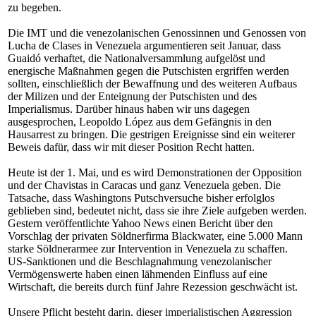
zu begeben.
Die IMT und die venezolanischen Genossinnen und Genossen von
Lucha de Clases in Venezuela argumentieren seit Januar, dass
Guaidó verhaftet, die Nationalversammlung aufgelöst und
energische Maßnahmen gegen die Putschisten ergriffen werden
sollten, einschließlich der Bewaffnung und des weiteren Aufbaus
der Milizen und der Enteignung der Putschisten und des
Imperialismus. Darüber hinaus haben wir uns dagegen
ausgesprochen, Leopoldo López aus dem Gefängnis in den
Hausarrest zu bringen. Die gestrigen Ereignisse sind ein weiterer
Beweis dafür, dass wir mit dieser Position Recht hatten.
Heute ist der 1. Mai, und es wird Demonstrationen der Opposition
und der Chavistas in Caracas und ganz Venezuela geben. Die
Tatsache, dass Washingtons Putschversuche bisher erfolglos
geblieben sind, bedeutet nicht, dass sie ihre Ziele aufgeben werden.
Gestern veröffentlichte Yahoo News einen Bericht über den
Vorschlag der privaten Söldnerfirma Blackwater, eine 5.000 Mann
starke Söldnerarmee zur Intervention in Venezuela zu schaffen.
US-Sanktionen und die Beschlagnahmung venezolanischer
Vermögenswerte haben einen lähmenden Einfluss auf eine
Wirtschaft, die bereits durch fünf Jahre Rezession geschwächt ist.
Unsere Pflicht besteht darin, dieser imperialistischen Aggression