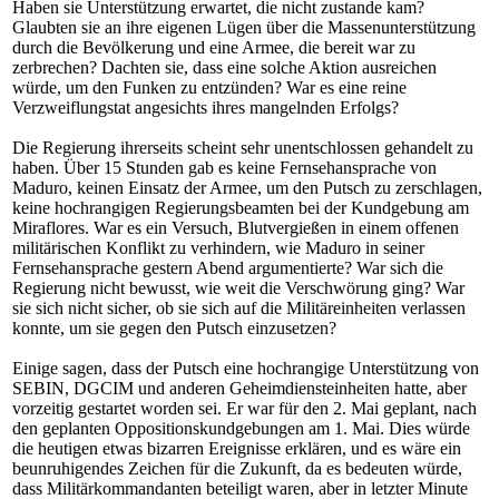
Haben sie Unterstützung erwartet, die nicht zustande kam?
Glaubten sie an ihre eigenen Lügen über die Massenunterstützung
durch die Bevölkerung und eine Armee, die bereit war zu
zerbrechen? Dachten sie, dass eine solche Aktion ausreichen
würde, um den Funken zu entzünden?
War es eine reine
Verzweiflungstat angesichts ihres mangelnden Erfolgs?
Die Regierung ihrerseits scheint sehr unentschlossen gehandelt zu
haben. Über 15 Stunden gab es keine Fernsehansprache von
Maduro, keinen Einsatz der Armee, um den Putsch zu zerschlagen,
keine hochrangigen Regierungsbeamten bei der Kundgebung am
Miraflores. War es ein Versuch, Blutvergießen in einem offenen
militärischen Konflikt zu verhindern, wie Maduro in seiner
Fernsehansprache gestern Abend argumentierte? War sich die
Regierung nicht bewusst, wie weit die Verschwörung ging? War
sie sich nicht sicher, ob sie sich auf die Militäreinheiten verlassen
konnte, um sie gegen den Putsch einzusetzen?
Einige sagen, dass der Putsch eine hochrangige Unterstützung von
SEBIN, DGCIM und anderen Geheimdiensteinheiten hatte, aber
vorzeitig gestartet worden sei. Er war für den 2. Mai geplant, nach
den geplanten Oppositionskundgebungen am 1. Mai. Dies würde
die heutigen etwas bizarren Ereignisse erklären, und es wäre ein
beunruhigendes Zeichen für die Zukunft, da es bedeuten würde,
dass Militärkommandanten beteiligt waren, aber in letzter Minute