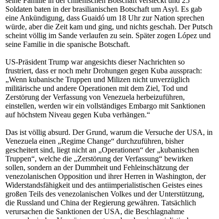
seine Familie in der chilenischen Botschaft versteckt und 25
Soldaten baten in der brasilianischen Botschaft um Asyl. Es gab
eine Ankündigung, dass Guaidó um 18 Uhr zur Nation sprechen
würde, aber die Zeit kam und ging, und nichts geschah. Der Putsch
scheint völlig im Sande verlaufen zu sein. Später zogen López und
seine Familie in die spanische Botschaft.
US-Präsident Trump war angesichts dieser Nachrichten so
frustriert, dass er noch mehr Drohungen gegen Kuba aussprach:
„Wenn kubanische Truppen und Milizen nicht unverzüglich
militärische und andere Operationen mit dem Ziel, Tod und
Zerstörung der Verfassung von Venezuela herbeizuführen,
einstellen, werden wir ein vollständiges Embargo mit Sanktionen
auf höchstem Niveau gegen Kuba verhängen.“
Das ist völlig absurd. Der Grund, warum die Versuche der USA, in
Venezuela einen „Regime Change“ durchzuführen, bisher
gescheitert sind, liegt nicht an „Operationen“ der „kubanischen
Truppen“, welche die „Zerstörung der Verfassung“ bewirken
sollen, sondern an der Dummheit und Fehleinschätzung der
venezolanischen Opposition und ihrer Herren in Washington, der
Widerstandsfähigkeit und des antiimperialistischen Geistes eines
großen Teils des venezolanischen Volkes und der Unterstützung,
die Russland und China der Regierung gewähren. Tatsächlich
verursachen die Sanktionen der USA, die Beschlagnahme