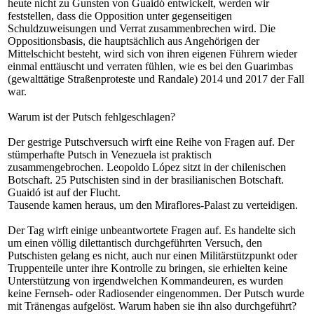
heute nicht zu Gunsten von Guaidó entwickelt, werden wir
feststellen, dass die Opposition unter gegenseitigen
Schuldzuweisungen und Verrat zusammenbrechen wird. Die
Oppositionsbasis, die hauptsächlich aus Angehörigen der
Mittelschicht besteht, wird sich von ihren eigenen Führern wieder
einmal enttäuscht und verraten fühlen, wie es bei den Guarimbas
(gewalttätige Straßenproteste und Randale) 2014 und 2017 der Fall
war.
Warum ist der Putsch fehlgeschlagen?
Der gestrige Putschversuch wirft eine Reihe von Fragen auf. Der
stümperhafte Putsch in Venezuela ist praktisch
zusammengebrochen. Leopoldo López sitzt in der chilenischen
Botschaft. 25 Putschisten sind in der brasilianischen Botschaft.
Guaidó ist auf der Flucht.
Tausende kamen heraus, um den Miraflores-Palast zu verteidigen.
Der Tag wirft einige unbeantwortete Fragen auf. Es handelte sich
um einen völlig dilettantisch durchgeführten Versuch, den
Putschisten gelang es nicht, auch nur einen Militärstützpunkt oder
Truppenteile unter ihre Kontrolle zu bringen, sie erhielten keine
Unterstützung von irgendwelchen Kommandeuren, es wurden
keine Fernseh- oder Radiosender eingenommen. Der Putsch wurde
mit Tränengas aufgelöst. Warum haben sie ihn also durchgeführt?