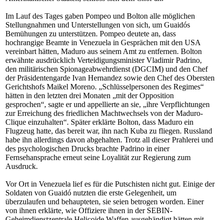
Im Lauf des Tages gaben Pompeo und Bolton alle möglichen
Stellungnahmen und Unterstellungen von sich, um Guaidós
Bemühungen zu unterstützen. Pompeo deutete an, dass
hochrangige Beamte in Venezuela in Gesprächen mit den USA
vereinbart hätten, Maduro aus seinem Amt zu entfernen. Bolton
erwähnte ausdrücklich Verteidigungsminister Vladimir Padrino,
den militärischen Spionageabwehrdienst (DGCIM) und den Chef
der Präsidentengarde Ivan Hernandez sowie den Chef des Obersten
Gerichtshofs Maikel Moreno. „Schlüsselpersonen des Regimes“
hätten in den letzten drei Monaten „mit der Opposition
gesprochen“, sagte er und appellierte an sie, „ihre Verpflichtungen
zur Erreichung des friedlichen Machtwechsels von der Maduro-
Clique einzuhalten“. Später erklärte Bolton, dass Maduro ein
Flugzeug hatte, das bereit war, ihn nach Kuba zu fliegen. Russland
habe ihn allerdings davon abgehalten. Trotz all dieser Prahlerei und
des psychologischen Drucks brachte Padrino in einer
Fernsehansprache erneut seine Loyalität zur Regierung zum
Ausdruck.
Vor Ort in Venezuela lief es für die Putschisten nicht gut. Einige der
Soldaten von Guaidó nutzten die erste Gelegenheit, um
überzulaufen und behaupteten, sie seien betrogen worden. Einer
von ihnen erklärte, wie Offiziere ihnen in der SEBIN-
Geheimdienstzentrale Helicoide Waffen ausgehändigt hätten mit