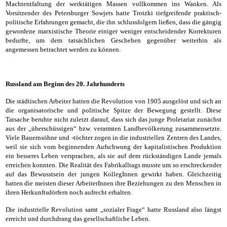
Machtentfaltung der werktätigen Massen vollkommen ins Wanken. Als
Vorsitzender des Petersburger Sowjets hatte Trotzki tiefgreifende praktisch-
politische Erfahrungen gemacht, die ihn schlussfolgern ließen, dass die gängig
gewordene marxistische Theorie einiger weniger entscheidender Korrekturen
bedurfte, um dem tatsächlichen Geschehen gegenüber weiterhin als
angemessen betrachtet werden zu können.
Russland am Beginn des 20. Jahrhunderts
Die städtischen Arbeiter hatten die Revolution von 1905 ausgelöst und sich an
die organisatorische und politische Spitze der Bewegung gestellt. Diese
Tatsache beruhte nicht zuletzt darauf, dass sich das junge Proletariat zunächst
aus der „überschüssigen“ bzw. verarmten Landbevölkerung zusammensetzte.
Viele Bauernsöhne und -töchter zogen in die industriellen Zentren des Landes,
weil sie sich vom beginnenden Aufschwung der kapitalistischen Produktion
ein besseres Leben versprachen, als sie auf dem rückständigen Lande jemals
erreichen konnten. Die Realität des Fabrikalltags musste um so erschreckender
auf das Bewusstsein der jungen KollegInnen gewirkt haben. Gleichzeitig
hatten die meisten dieser ArbeiterInnen ihre Beziehungen zu den Menschen in
ihren Herkunftsdörfern noch aufrecht erhalten.
Die industrielle Revolution samt „sozialer Frage“ hatte Russland also längst
erreicht und durchdrang das gesellschaftliche Leben.