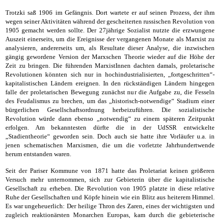
Trotzki saß 1906 im Gefängnis. Dort wartete er auf seinen Prozess, der ihm
wegen seiner Aktivitäten während der gescheiterten russischen Revolution von
1905 gemacht werden sollte. Der 27jährige Sozialist nutzte die erzwungene
Auszeit einerseits, um die Ereignisse der vergangenen Monate als Marxist zu
analysieren, andererseits um, als Resultate dieser Analyse, die inzwischen
gängig gewordene Version der Marxschen Theorie wieder auf die Höhe der
Zeit zu bringen. Die führenden MarxistInnen dachten damals, proletarische
Revolutionen könnten sich nur in hochindustrialisierten, „fortgeschritten“-
kapitalistischen Ländern ereignen. In den rückständigen Ländern hingegen
falle der proletarischen Bewegung zunächst nur die Aufgabe zu, die Fesseln
des Feudalismus zu brechen, um das „historisch-notwendige“ Stadium einer
bürgerlichen Gesellschaftsordnung herbeizuführen. Die sozialistische
Revolution würde dann ebenso „notwendig“ zu einem späteren Zeitpunkt
erfolgen. Am bekanntesten dürfte die in der UdSSR entwickelte
„Stadientheorie“ geworden sein. Doch auch sie hatte ihre Vorläufer u.a. in
jenen schematischen Marxismen, die um die vorletzte Jahrhundertwende
herum entstanden waren.
Seit der Pariser Kommune von 1871 hatte das Proletariat keinen größeren
Versuch mehr unternommen, sich zur Gebieterin über die kapitalistische
Gesellschaft zu erheben. Die Revolution von 1905 platzte in diese relative
Ruhe der Gesellschaften und Köpfe hinein wie ein Blitz aus heiterem Himmel.
Es war ungeheuerlich: Der heilige Thron des Zaren, eines der wichtigsten und
zugleich reaktionärsten Monarchen Europas, kam durch die gebieterische