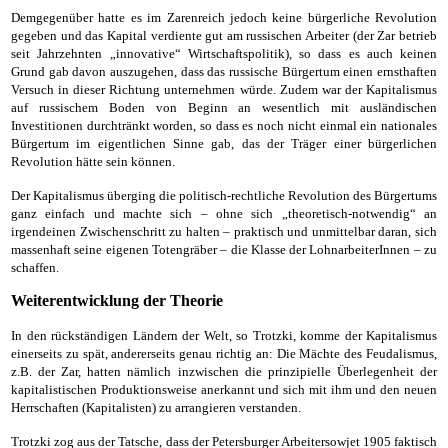
Demgegenüber hatte es im Zarenreich jedoch keine bürgerliche Revolution
gegeben und das Kapital verdiente gut am russischen Arbeiter (der Zar betrieb
seit Jahrzehnten „innovative“ Wirtschaftspolitik), so dass es auch keinen
Grund gab davon auszugehen, dass das russische Bürgertum einen ernsthaften
Versuch in dieser Richtung unternehmen würde. Zudem war der Kapitalismus
auf russischem Boden von Beginn an wesentlich mit ausländischen
Investitionen durchtränkt worden, so dass es noch nicht einmal ein nationales
Bürgertum im eigentlichen Sinne gab, das der Träger einer bürgerlichen
Revolution hätte sein können.
Der Kapitalismus überging die politisch-rechtliche Revolution des Bürgertums
ganz einfach und machte sich – ohne sich „theoretisch-notwendig“ an
irgendeinen Zwischenschritt zu halten – praktisch und unmittelbar daran, sich
massenhaft seine eigenen Totengräber – die Klasse der LohnarbeiterInnen – zu
schaffen.
Weiterentwicklung der Theorie
In den rückständigen Ländern der Welt, so Trotzki, komme der Kapitalismus
einerseits zu spät, andererseits genau richtig an: Die Mächte des Feudalismus,
z.B. der Zar, hatten nämlich inzwischen die prinzipielle Überlegenheit der
kapitalistischen Produktionsweise anerkannt und sich mit ihm und den neuen
Herrschaften (Kapitalisten) zu arrangieren verstanden.
Trotzki zog aus der Tatsche, dass der Petersburger Arbeitersowjet 1905 faktisch