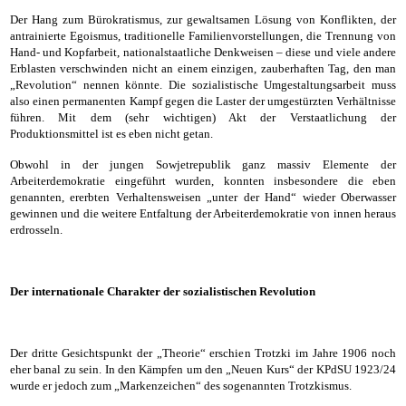
Der Hang zum Bürokratismus, zur gewaltsamen Lösung von Konflikten, der
antrainierte Egoismus, traditionelle Familienvorstellungen, die Trennung von
Hand- und Kopfarbeit, nationalstaatliche Denkweisen – diese und viele andere
Erblasten verschwinden nicht an einem einzigen, zauberhaften Tag, den man
„Revolution“ nennen könnte. Die sozialistische Umgestaltungsarbeit muss
also einen permanenten Kampf gegen die Laster der umgestürzten Verhältnisse
führen. Mit dem (sehr wichtigen) Akt der Verstaatlichung der
Produktionsmittel ist es eben nicht getan.
Obwohl in der jungen Sowjetrepublik ganz massiv Elemente der
Arbeiterdemokratie eingeführt wurden, konnten insbesondere die eben
genannten, ererbten Verhaltensweisen „unter der Hand“ wieder Oberwasser
gewinnen und die weitere Entfaltung der Arbeiterdemokratie von innen heraus
erdrosseln.
Der internationale Charakter der sozialistischen Revolution
Der dritte Gesichtspunkt der „Theorie“ erschien Trotzki im Jahre 1906 noch
eher banal zu sein. In den Kämpfen um den „Neuen Kurs“ der KPdSU 1923/24
wurde er jedoch zum „Markenzeichen“ des sogenannten Trotzkismus.