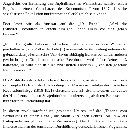
Angesichts der Entfaltung des Kapitalismus im Weltmaßstab schrieb schon
Engels in seinen „Grundsätzen des Kommunismus“ von 1847, dass die
sozialistische Revolution nur international erfolgreich sein könne.
Dort lesen wir als Antwort auf die „19. Frage“ - „Wird die
(Arbeiter-)Revolution in einem einzigen Lande allein vor sich gehen
können?“:
„Nein. Die große Industrie hat schon dadurch, dass sie den Weltmarkt
geschaffen hat, alle Völker der Erde (...) in eine solche Verbindung miteinander
gebracht, dass jedes einzelne Volk davon abhängig ist, was bei einem anderen
geschieht. (...) Die kommunistische Revolution wird daher keine bloß
nationale, sie wird eine in allen zivilisierten Ländern (...) vor sich gehende
Revolution sein.“
Das Ausbleiben der erfolgreichen Arbeitererhebung in Westeuropa paarte sich
sehr unglücklich mit der Erschöpfung der Massen im Gefolge der russischen
Revolutionskriege (1918-1921) einerseits und mit den Interessen der „unter
der Hand“ entstandenen Sowjetbürokratie andererseits, als deren Repräsentant
nun Stalin in Erscheinung trat.
In diesen revolutionsfeindlich gesinnten Kreisen traf die „Theorie vom
Sozialismus in einem Land“, die Stalin kurz nach Lenins Tod 1924 als
Parteiparole ausgab, auf breite Zustimmung. Die Bürokraten hatten kein
Interesse mehr an der ernsthaften Durchführung des sozialistischen Programms.