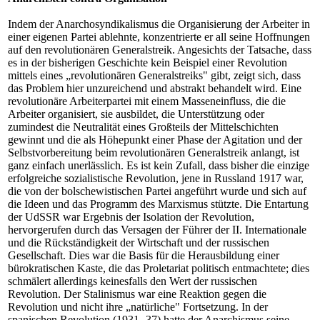
Indem der Anarchosyndikalismus die Organisierung der Arbeiter in
einer eigenen Partei ablehnte, konzentrierte er all seine Hoffnungen
auf den revolutionären Generalstreik. Angesichts der Tatsache, dass
es in der bisherigen Geschichte kein Beispiel einer Revolution
mittels eines „revolutionären Generalstreiks" gibt, zeigt sich, dass
das Problem hier unzureichend und abstrakt behandelt wird. Eine
revolutionäre Arbeiterpartei mit einem Masseneinfluss, die die
Arbeiter organisiert, sie ausbildet, die Unterstützung oder
zumindest die Neutralität eines Großteils der Mittelschichten
gewinnt und die als Höhepunkt einer Phase der Agitation und der
Selbstvorbereitung beim revolutionären Generalstreik anlangt, ist
ganz einfach unerlässlich. Es ist kein Zufall, dass bisher die einzige
erfolgreiche sozialistische Revolution, jene in Russland 1917 war,
die von der bolschewistischen Partei angeführt wurde und sich auf
die Ideen und das Programm des Marxismus stützte. Die Entartung
der UdSSR war Ergebnis der Isolation der Revolution,
hervorgerufen durch das Versagen der Führer der II. Internationale
und die Rückständigkeit der Wirtschaft und der russischen
Gesellschaft. Dies war die Basis für die Herausbildung einer
bürokratischen Kaste, die das Proletariat politisch entmachtete; dies
schmälert allerdings keinesfalls den Wert der russischen
Revolution. Der Stalinismus war eine Reaktion gegen die
Revolution und nicht ihre „natürliche" Fortsetzung. In der
spanischen Revolution (1931- 37) hatte der Anarchismus seine