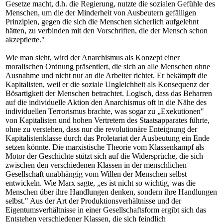
Gesetze macht, d.h. die Regierung, nutzte die sozialen Gefühle des
Menschen, um die der Minderheit von Ausbeutern gefälligen
Prinzipien, gegen die sich die Menschen sicherlich aufgelehnt
hätten, zu verbinden mit den Vorschriften, die der Mensch schon
akzeptierte."
Wie man sieht, wird der Anarchismus als Konzept einer
moralischen Ordnung präsentiert, die sich an alle Menschen ohne
Ausnahme und nicht nur an die Arbeiter richtet. Er bekämpft die
Kapitalisten, weil er die soziale Ungleichheit als Konsequenz der
Bösartigkeit der Menschen betrachtet. Logisch, dass das Beharren
auf die individuelle Aktion den Anarchismus oft in die Nähe des
individuellen Terrorismus brachte, was sogar zu „Exekutionen"
von Kapitalisten und hohen Vertretern des Staatsapparates führte,
ohne zu verstehen, dass nur die revolutionäre Enteignung der
Kapitalistenklasse durch das Proletariat der Ausbeutung ein Ende
setzen könnte. Die marxistische Theorie vom Klassenkampf als
Motor der Geschichte stützt sich auf die Widersprüche, die sich
zwischen den verschiedenen Klassen in der menschlichen
Gesellschaft unabhängig vom Willen der Menschen selbst
entwickeln. Wie Marx sagte, „es ist nicht so wichtig, was die
Menschen über ihre Handlungen denken, sondern ihre Handlungen
selbst." Aus der Art der Produktionsverhältnisse und der
Eigentumsverhältnisse in einer Gesellschaftsform ergibt sich das
Entstehen verschiedener Klassen, die sich feindlich