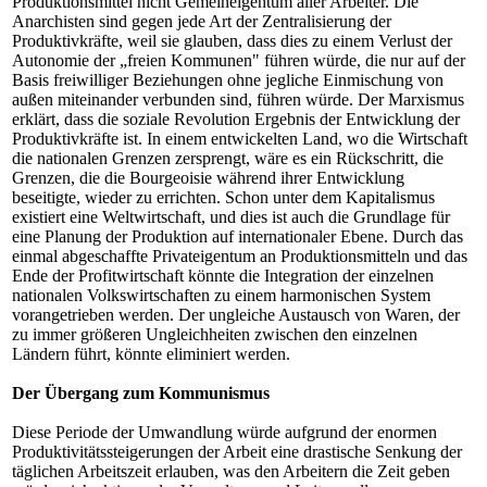
Produktionsmittel nicht Gemeineigentum aller Arbeiter. Die
Anarchisten sind gegen jede Art der Zentralisierung der
Produktivkräfte, weil sie glauben, dass dies zu einem Verlust der
Autonomie der „freien Kommunen" führen würde, die nur auf der
Basis freiwilliger Beziehungen ohne jegliche Einmischung von
außen miteinander verbunden sind, führen würde. Der Marxismus
erklärt, dass die soziale Revolution Ergebnis der Entwicklung der
Produktivkräfte ist. In einem entwickelten Land, wo die Wirtschaft
die nationalen Grenzen zersprengt, wäre es ein Rückschritt, die
Grenzen, die die Bourgeoisie während ihrer Entwicklung
beseitigte, wieder zu errichten. Schon unter dem Kapitalismus
existiert eine Weltwirtschaft, und dies ist auch die Grundlage für
eine Planung der Produktion auf internationaler Ebene. Durch das
einmal abgeschaffte Privateigentum an Produktionsmitteln und das
Ende der Profitwirtschaft könnte die Integration der einzelnen
nationalen Volkswirtschaften zu einem harmonischen System
vorangetrieben werden. Der ungleiche Austausch von Waren, der
zu immer größeren Ungleichheiten zwischen den einzelnen
Ländern führt, könnte eliminiert werden.
Der Übergang zum Kommunismus
Diese Periode der Umwandlung würde aufgrund der enormen
Produktivitätssteigerungen der Arbeit eine drastische Senkung der
täglichen Arbeitszeit erlauben, was den Arbeitern die Zeit geben