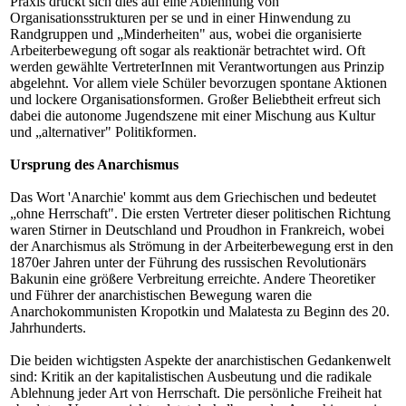
Praxis drückt sich dies auf eine Ablehnung von
Organisationsstrukturen per se und in einer Hinwendung zu
Randgruppen und „Minderheiten" aus, wobei die organisierte
Arbeiterbewegung oft sogar als reaktionär betrachtet wird. Oft
werden gewählte VertreterInnen mit Verantwortungen aus Prinzip
abgelehnt. Vor allem viele Schüler bevorzugen spontane Aktionen
und lockere Organisationsformen. Großer Beliebtheit erfreut sich
dabei die autonome Jugendszene mit einer Mischung aus Kultur
und „alternativer" Politikformen.
Ursprung des Anarchismus
Das Wort 'Anarchie' kommt aus dem Griechischen und bedeutet
„ohne Herrschaft". Die ersten Vertreter dieser politischen Richtung
waren Stirner in Deutschland und Proudhon in Frankreich, wobei
der Anarchismus als Strömung in der Arbeiterbewegung erst in den
1870er Jahren unter der Führung des russischen Revolutionärs
Bakunin eine größere Verbreitung erreichte. Andere Theoretiker
und Führer der anarchistischen Bewegung waren die
Anarchokommunisten Kropotkin und Malatesta zu Beginn des 20.
Jahrhunderts.
Die beiden wichtigsten Aspekte der anarchistischen Gedankenwelt
sind: Kritik an der kapitalistischen Ausbeutung und die radikale
Ablehnung jeder Art von Herrschaft. Die persönliche Freiheit hat