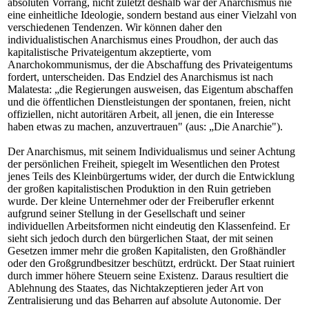
absoluten Vorrang, nicht zuletzt deshalb war der Anarchismus nie
eine einheitliche Ideologie, sondern bestand aus einer Vielzahl von
verschiedenen Tendenzen. Wir können daher den
individualistischen Anarchismus eines Proudhon, der auch das
kapitalistische Privateigentum akzeptierte, vom
Anarchokommunismus, der die Abschaffung des Privateigentums
fordert, unterscheiden. Das Endziel des Anarchismus ist nach
Malatesta: „die Regierungen ausweisen, das Eigentum abschaffen
und die öffentlichen Dienstleistungen der spontanen, freien, nicht
offiziellen, nicht autoritären Arbeit, all jenen, die ein Interesse
haben etwas zu machen, anzuvertrauen" (aus: „Die Anarchie").
Der Anarchismus, mit seinem Individualismus und seiner Achtung
der persönlichen Freiheit, spiegelt im Wesentlichen den Protest
jenes Teils des Kleinbürgertums wider, der durch die Entwicklung
der großen kapitalistischen Produktion in den Ruin getrieben
wurde. Der kleine Unternehmer oder der Freiberufler erkennt
aufgrund seiner Stellung in der Gesellschaft und seiner
individuellen Arbeitsformen nicht eindeutig den Klassenfeind. Er
sieht sich jedoch durch den bürgerlichen Staat, der mit seinen
Gesetzen immer mehr die großen Kapitalisten, den Großhändler
oder den Großgrundbesitzer beschützt, erdrückt. Der Staat ruiniert
durch immer höhere Steuern seine Existenz. Daraus resultiert die
Ablehnung des Staates, das Nichtakzeptieren jeder Art von
Zentralisierung und das Beharren auf absolute Autonomie. Der