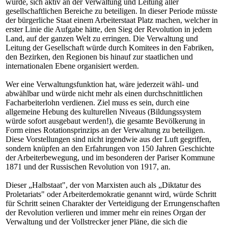
würde, sich aktiv an der Verwaltung und Leitung aller
gesellschaftlichen Bereiche zu beteiligen. In dieser Periode müsste
der bürgerliche Staat einem Arbeiterstaat Platz machen, welcher in
erster Linie die Aufgabe hätte, den Sieg der Revolution in jedem
Land, auf der ganzen Welt zu erringen. Die Verwaltung und
Leitung der Gesellschaft würde durch Komitees in den Fabriken,
den Bezirken, den Regionen bis hinauf zur staatlichen und
internationalen Ebene organisiert werden.
Wer eine Verwaltungsfunktion hat, wäre jederzeit wähl- und
abwählbar und würde nicht mehr als einen durchschnittlichen
Facharbeiterlohn verdienen. Ziel muss es sein, durch eine
allgemeine Hebung des kulturellen Niveaus (Bildungssystem
würde sofort ausgebaut werden!), die gesamte Bevölkerung in
Form eines Rotationsprinzips an der Verwaltung zu beteiligen.
Diese Vorstellungen sind nicht irgendwie aus der Luft gegriffen,
sondern knüpfen an den Erfahrungen von 150 Jahren Geschichte
der Arbeiterbewegung, und im besonderen der Pariser Kommune
1871 und der Russischen Revolution von 1917, an.
Dieser „Halbstaat", der von Marxisten auch als „Diktatur des
Proletariats" oder Arbeiterdemokratie genannt wird, würde Schritt
für Schritt seinen Charakter der Verteidigung der Errungenschaften
der Revolution verlieren und immer mehr ein reines Organ der
Verwaltung und der Vollstrecker jener Pläne, die sich die