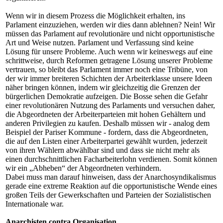
Wenn wir in diesem Prozess die Möglichkeit erhalten, ins
Parlament einzuziehen, werden wir dies dann ablehnen? Nein! Wir
müssen das Parlament auf revolutionäre und nicht opportunistische
Art und Weise nutzen. Parlament und Verfassung sind keine
Lösung für unsere Probleme. Auch wenn wir keineswegs auf eine
schrittweise, durch Reformen getragene Lösung unserer Probleme
vertrauen, so bleibt das Parlament immer noch eine Tribüne, von
der wir immer breiteren Schichten der Arbeiterklasse unsere Ideen
näher bringen können, indem wir gleichzeitig die Grenzen der
bürgerlichen Demokratie aufzeigen. Die Bosse sehen die Gefahr
einer revolutionären Nutzung des Parlaments und versuchen daher,
die Abgeordneten der Arbeiterparteien mit hohen Gehältern und
anderen Privilegien zu kaufen. Deshalb müssen wir - analog dem
Beispiel der Pariser Kommune - fordern, dass die Abgeordneten,
die auf den Listen einer Arbeiterpartei gewählt wurden, jederzeit
von ihren Wählern abwählbar sind und dass sie nicht mehr als
einen durchschnittlichen Facharbeiterlohn verdienen. Somit können
wir ein „Abheben“ der Abgeordneten verhindern.
Dabei muss man darauf hinweisen, dass der Anarchosyndikalismus
gerade eine extreme Reaktion auf die opportunistische Wende eines
großen Teils der Gewerkschaften und Parteien der Sozialistischen
Internationale war.
Anarchisten contra Organisation