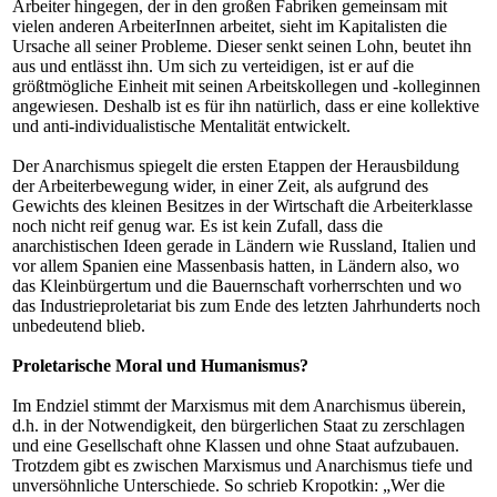
Arbeiter hingegen, der in den großen Fabriken gemeinsam mit
vielen anderen ArbeiterInnen arbeitet, sieht im Kapitalisten die
Ursache all seiner Probleme. Dieser senkt seinen Lohn, beutet ihn
aus und entlässt ihn. Um sich zu verteidigen, ist er auf die
größtmögliche Einheit mit seinen Arbeitskollegen und -kolleginnen
angewiesen. Deshalb ist es für ihn natürlich, dass er eine kollektive
und anti-individualistische Mentalität entwickelt.
Der Anarchismus spiegelt die ersten Etappen der Herausbildung
der Arbeiterbewegung wider, in einer Zeit, als aufgrund des
Gewichts des kleinen Besitzes in der Wirtschaft die Arbeiterklasse
noch nicht reif genug war. Es ist kein Zufall, dass die
anarchistischen Ideen gerade in Ländern wie Russland, Italien und
vor allem Spanien eine Massenbasis hatten, in Ländern also, wo
das Kleinbürgertum und die Bauernschaft vorherrschten und wo
das Industrieproletariat bis zum Ende des letzten Jahrhunderts noch
unbedeutend blieb.
Proletarische Moral und Humanismus?
Im Endziel stimmt der Marxismus mit dem Anarchismus überein,
d.h. in der Notwendigkeit, den bürgerlichen Staat zu zerschlagen
und eine Gesellschaft ohne Klassen und ohne Staat aufzubauen.
Trotzdem gibt es zwischen Marxismus und Anarchismus tiefe und
unversöhnliche Unterschiede. So schrieb Kropotkin: „Wer die