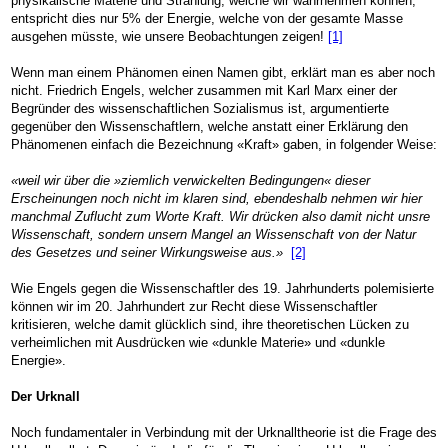
physikalische Materie und Strahlung, welche wir wahrnehmen können,
entspricht dies nur 5% der Energie, welche von der gesamte Masse
ausgehen müsste, wie unsere Beobachtungen zeigen!
[1]
Wenn man einem Phänomen einen Namen gibt, erklärt man es aber noch
nicht. Friedrich Engels, welcher zusammen mit Karl Marx einer der
Begründer des wissenschaftlichen Sozialismus ist, argumentierte
gegenüber den Wissenschaftlern, welche anstatt einer Erklärung den
Phänomenen einfach die Bezeichnung «Kraft» gaben, in folgender Weise:
«weil wir über die »ziemlich verwickelten Bedingungen« dieser
Erscheinungen noch nicht im klaren sind, ebendeshalb nehmen wir hier
manchmal Zuflucht zum Worte Kraft. Wir drücken also damit nicht unsre
Wissenschaft, sondern unsern Mangel an Wissenschaft von der Natur
des Gesetzes und seiner Wirkungsweise aus.»
[2]
Wie Engels gegen die Wissenschaftler des 19. Jahrhunderts polemisierte
können wir im 20. Jahrhundert zur Recht diese Wissenschaftler
kritisieren, welche damit glücklich sind, ihre theoretischen Lücken zu
verheimlichen mit Ausdrücken wie «dunkle Materie» und «dunkle
Energie».
Der Urknall
Noch fundamentaler in Verbindung mit der Urknalltheorie ist die Frage des