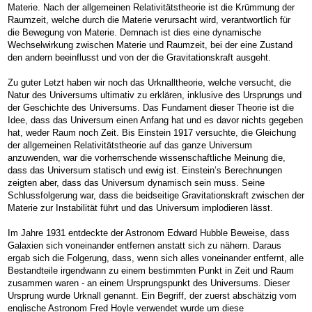
Materie. Nach der allgemeinen Relativitätstheorie ist die Krümmung der
Raumzeit, welche durch die Materie verursacht wird, verantwortlich für
die Bewegung von Materie. Demnach ist dies eine dynamische
Wechselwirkung zwischen Materie und Raumzeit, bei der eine Zustand
den andern beeinflusst und von der die Gravitationskraft ausgeht.
Zu guter Letzt haben wir noch das Urknalltheorie, welche versucht, die
Natur des Universums ultimativ zu erklären, inklusive des Ursprungs und
der Geschichte des Universums. Das Fundament dieser Theorie ist die
Idee, dass das Universum einen Anfang hat und es davor nichts gegeben
hat, weder Raum noch Zeit. Bis Einstein 1917 versuchte, die Gleichung
der allgemeinen Relativitätstheorie auf das ganze Universum
anzuwenden, war die vorherrschende wissenschaftliche Meinung die,
dass das Universum statisch und ewig ist. Einstein’s Berechnungen
zeigten aber, dass das Universum dynamisch sein muss. Seine
Schlussfolgerung war, dass die beidseitige Gravitationskraft zwischen der
Materie zur Instabilität führt und das Universum implodieren lässt.
Im Jahre 1931 entdeckte der Astronom Edward Hubble Beweise, dass
Galaxien sich voneinander entfernen anstatt sich zu nähern. Daraus
ergab sich die Folgerung, dass, wenn sich alles voneinander entfernt, alle
Bestandteile irgendwann zu einem bestimmten Punkt in Zeit und Raum
zusammen waren - an einem Ursprungspunkt des Universums. Dieser
Ursprung wurde Urknall genannt. Ein Begriff, der zuerst abschätzig vom
englische Astronom Fred Hoyle verwendet wurde um diese