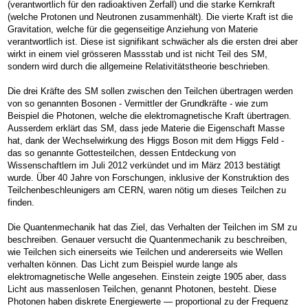
(verantwortlich für den radioaktiven Zerfall) und die starke Kernkraft
(welche Protonen und Neutronen zusammenhält). Die vierte Kraft ist die
Gravitation, welche für die gegenseitige Anziehung von Materie
verantwortlich ist. Diese ist signifikant schwächer als die ersten drei aber
wirkt in einem viel grösseren Massstab und ist nicht Teil des SM,
sondern wird durch die allgemeine Relativitätstheorie beschrieben.
Die drei Kräfte des SM sollen zwischen den Teilchen übertragen werden
von so genannten Bosonen - Vermittler der Grundkräfte - wie zum
Beispiel die Photonen, welche die elektromagnetische Kraft übertragen.
Ausserdem erklärt das SM, dass jede Materie die Eigenschaft Masse
hat, dank der Wechselwirkung des Higgs Boson mit dem Higgs Feld -
das so genannte Gottesteilchen, dessen Entdeckung von
Wissenschaftlern im Juli 2012 verkündet und im März 2013 bestätigt
wurde. Über 40 Jahre von Forschungen, inklusive der Konstruktion des
Teilchenbeschleunigers am CERN, waren nötig um dieses Teilchen zu
finden.
Die Quantenmechanik hat das Ziel, das Verhalten der Teilchen im SM zu
beschreiben. Genauer versucht die Quantenmechanik zu beschreiben,
wie Teilchen sich einerseits wie Teilchen und andererseits wie Wellen
verhalten können. Das Licht zum Beispiel wurde lange als
elektromagnetische Welle angesehen. Einstein zeigte 1905 aber, dass
Licht aus massenlosen Teilchen, genannt Photonen, besteht. Diese
Photonen haben diskrete Energiewerte — proportional zu der Frequenz