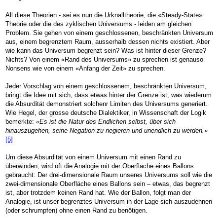
All diese Theorien - sei es nun die Urknalltheorie, die «Steady-State»
Theorie oder die des zyklischen Universums - leiden am gleichen
Problem. Sie gehen von einem geschlossenen, beschränkten Universum
aus, einem begrenztem Raum, ausserhalb dessen nichts existiert. Aber
wie kann das Universum begrenzt sein? Was ist hinter dieser Grenze?
Nichts? Von einem «Rand des Universums» zu sprechen ist genauso
Nonsens wie von einem «Anfang der Zeit» zu sprechen.
Jeder Vorschlag von einem geschlossenem, beschränkten Universum,
bringt die Idee mit sich, dass etwas hinter der Grenze ist, was wiederum
die Absurdität demonstriert solchenr Limiten des Universums generiert.
Wie Hegel, der grosse deutsche Dialektiker, in Wissenschaft der Logik
bemerkte:
«Es ist die Natur des Endlichen selbst, über sich
hinauszugehen, seine Negation zu negieren und unendlich zu werden.»
[5]
Um diese Absurdität von einem Universum mit einen Rand zu
überwinden, wird oft die Analogie mit der Oberfläche eines Ballons
gebraucht: Der drei-dimensionale Raum unseres Universums soll wie die
zwei-dimensionale Oberfläche eines Ballons sein – etwas, das begrenzt
ist, aber trotzdem keinen Rand hat. Wie der Ballon, folgt man der
Analogie, ist unser begrenztes Universum in der Lage sich auszudehnen
(oder schrumpfen) ohne einen Rand zu benötigen.