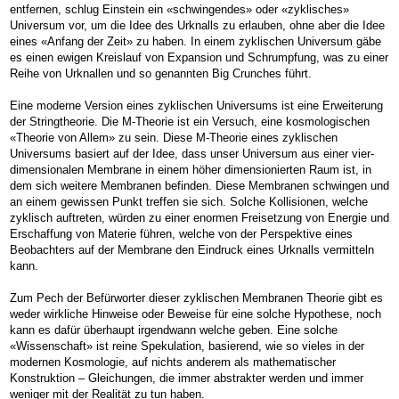
entfernen, schlug Einstein ein «schwingendes» oder «zyklisches»
Universum vor, um die Idee des Urknalls zu erlauben, ohne aber die Idee
eines «Anfang der Zeit» zu haben. In einem zyklischen Universum gäbe
es einen ewigen Kreislauf von Expansion und Schrumpfung, was zu einer
Reihe von Urknallen und so genannten Big Crunches führt.
Eine moderne Version eines zyklischen Universums ist eine Erweiterung
der Stringtheorie. Die M-Theorie ist ein Versuch, eine kosmologischen
«Theorie von Allem» zu sein. Diese M-Theorie eines zyklischen
Universums basiert auf der Idee, dass unser Universum aus einer vier-
dimensionalen Membrane in einem höher dimensionierten Raum ist, in
dem sich weitere Membranen befinden. Diese Membranen schwingen und
an einem gewissen Punkt treffen sie sich. Solche Kollisionen, welche
zyklisch auftreten, würden zu einer enormen Freisetzung von Energie und
Erschaffung von Materie führen, welche von der Perspektive eines
Beobachters auf der Membrane den Eindruck eines Urknalls vermitteln
kann.
Zum Pech der Befürworter dieser zyklischen Membranen Theorie gibt es
weder wirkliche Hinweise oder Beweise für eine solche Hypothese, noch
kann es dafür überhaupt irgendwann welche geben. Eine solche
«Wissenschaft» ist reine Spekulation, basierend, wie so vieles in der
modernen Kosmologie, auf nichts anderem als mathematischer
Konstruktion – Gleichungen, die immer abstrakter werden und immer
weniger mit der Realität zu tun haben.