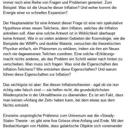
immer noch eine Reihe von Fragen und Problemen generiert. Zum
Beispiel: Was ist die Ursache dieser Inflation? Und woher kommt die
Energie einer so schnellen Expansion?
Der Hauptanwärter für eine Antwort dieser Frage ist eine rein spekulative
Hypothese eines neuen Teilchens, dem Inflaton, welches die Inflation
antreiben soll. Aber eine solche Antwort ist in Wirklichkeit überhaupt
keine Antwort. Wie in so vielen anderen Gebieten der Kosmologie, wie die
Beispiele der WIMPs und dunkler Materie, versuchen die theoretischen
Physiker einfach, ein Phänomen zu erklären, indem sie ihm ein Neues
noch nie dagewesenes Teilchen zuordnen. Eine solche «Erklärung»
macht nichts anderes, als das Problem ein Schritt weiter nach hinten zu
verschieben. Man muss sich fragen: Was sind die Eigenschaften des
Inflation-Teilchens? Wie entstehen diese Eigenschaften? Und warum
führen diese Eigenschaften zur Inflation?
Das wichtigste ist aber: Bei diesen Inflationstheorien - egal ob sie nun
richtig oder falsch sind — sie helfen nicht, die grundsätzlichsten
Wiedersprüche in der Urknalltheorie zu überwinden: Es ist ein Fakt, dass
man keinen «Anfang der Zeit» haben kann, bei dem etwas aus dem
Nichts entsteht.
Einsteins ursprüngliche Präferenz zum Universum war die «Steady-
State» Theorie - es gibt eine fixe Grösse ohne Anfang und Ende. Mit den
Beobachtungen von Hubble, dass galaktische Objekte sich voneinander