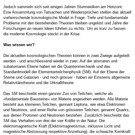
Jedoch sammeln sich seit einigen Jahren Sturmwolken am Horizont.
Eine Ansammlung von Tatsachen und Wiedersprüchen stellen das aktuell
vorherrschende kosmologische Model in Frage. Tiefe und fundamentale
Probleme mit den bestehenden Theorien bleiben ungelöst und Jahre der
Forschungen an neuen Ideen führten zu nichts. Um es kurz zu fassen:
die moderne Kosmologie steckt in der Krise.
Was wissen wir?
Die aktuellen kosmologischen Theorien können in zwei Zweige aufgeteilt
werden - und anschliessend wieder in zwei. Auf der atomaren und
subatomaren Ebene haben wir die Quantenmechanik und das
Standardmodell der Elementarteilchenphysik (SM). Auf der Ebene der
Sterne und Galaxien - und noch grösser - haben wir Einsteins allgemeine
Relativitätstheorie und die Urknalltheorie.
Das SM beschreibt einen ganzen Zoo von Teilchen, welche als
«fundamentale Bausteine» von Materie angesehen werden. Alle Materie
besteht aus kleineren Teilchen, gennant Leptons, wie etwa Elektronen
und Neutrinos, und einer Reihe von grösseren Teilchen, genannt Quarks,
aus denen Protonen und Neutronen bestehen. Zusätzlich beschreibt das
SM das Verhalten von drei der vier Kräfte in der Natur: Die
elektromagnetische Kraft (Elektromagnetismus, inklusive Licht und
magnetische Abstossung respektive Anziehung); die schwache Kernkraft