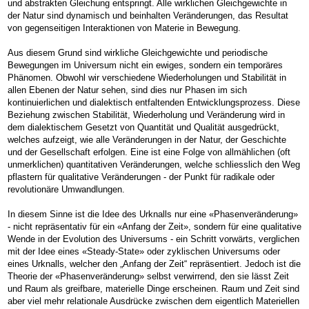
und abstrakten Gleichung entspringt. Alle wirklichen Gleichgewichte in
der Natur sind dynamisch und beinhalten Veränderungen, das Resultat
von gegenseitigen Interaktionen von Materie in Bewegung.
Aus diesem Grund sind wirkliche Gleichgewichte und periodische
Bewegungen im Universum nicht ein ewiges, sondern ein temporäres
Phänomen. Obwohl wir verschiedene Wiederholungen und Stabilität in
allen Ebenen der Natur sehen, sind dies nur Phasen im sich
kontinuierlichen und dialektisch entfaltenden Entwicklungsprozess. Diese
Beziehung zwischen Stabilität, Wiederholung und Veränderung wird in
dem dialektischem Gesetzt von Quantität und Qualität ausgedrückt,
welches aufzeigt, wie alle Veränderungen in der Natur, der Geschichte
und der Gesellschaft erfolgen. Eine ist eine Folge von allmählichen (oft
unmerklichen) quantitativen Veränderungen, welche schliesslich den Weg
pflastern für qualitative Veränderungen - der Punkt für radikale oder
revolutionäre Umwandlungen.
In diesem Sinne ist die Idee des Urknalls nur eine «Phasenveränderung»
- nicht repräsentativ für ein «Anfang der Zeit», sondern für eine qualitative
Wende in der Evolution des Universums - ein Schritt vorwärts, verglichen
mit der Idee eines «Steady-State» oder zyklischen Universums oder
eines Urknalls, welcher den „Anfang der Zeit“ repräsentiert. Jedoch ist die
Theorie der «Phasenveränderung» selbst verwirrend, den sie lässt Zeit
und Raum als greifbare, materielle Dinge erscheinen. Raum und Zeit sind
aber viel mehr relationale Ausdrücke zwischen dem eigentlich Materiellen