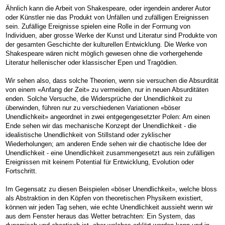
Ähnlich kann die Arbeit von Shakespeare, oder irgendein anderer Autor
oder Künstler nie das Produkt von Unfällen und zufälligen Ereignissen
sein. Zufällige Ereignisse spielen eine Rolle in der Formung von
Individuen, aber grosse Werke der Kunst und Literatur sind Produkte von
der gesamten Geschichte der kulturellen Entwicklung. Die Werke von
Shakespeare wären nicht möglich gewesen ohne die vorhergehende
Literatur hellenischer oder klassischer Epen und Tragödien.
Wir sehen also, dass solche Theorien, wenn sie versuchen die Absurdität
von einem «Anfang der Zeit» zu vermeiden, nur in neuen Absurditäten
enden. Solche Versuche, die Widersprüche der Unendlichkeit zu
überwinden, führen nur zu verschiedenen Variationen «böser
Unendlichkeit» angeordnet in zwei entgegengesetzter Polen: Am einen
Ende sehen wir das mechanische Konzept der Unendlichkeit - die
idealistische Unendlichkeit von Stillstand oder zyklischer
Wiederholungen; am anderen Ende sehen wir die chaotische Idee der
Unendlichkeit - eine Unendlichkeit zusammengesetzt aus rein zufälligen
Ereignissen mit keinem Potential für Entwicklung, Evolution oder
Fortschritt.
Im Gegensatz zu diesen Beispielen «böser Unendlichkeit», welche bloss
als Abstraktion in den Köpfen von theoretischen Physikern existiert,
können wir jeden Tag sehen, wie echte Unendlichkeit aussieht wenn wir
aus dem Fenster heraus das Wetter betrachten: Ein System, das