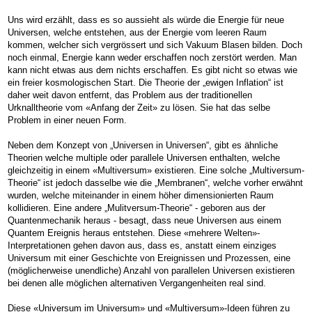
Uns wird erzählt, dass es so aussieht als würde die Energie für neue
Universen, welche entstehen, aus der Energie vom leeren Raum
kommen, welcher sich vergrössert und sich Vakuum Blasen bilden. Doch
noch einmal, Energie kann weder erschaffen noch zerstört werden. Man
kann nicht etwas aus dem nichts erschaffen. Es gibt nicht so etwas wie
ein freier kosmologischen Start. Die Theorie der „ewigen Inflation“ ist
daher weit davon entfernt, das Problem aus der traditionellen
Urknalltheorie vom «Anfang der Zeit» zu lösen. Sie hat das selbe
Problem in einer neuen Form.
Neben dem Konzept von „Universen in Universen“, gibt es ähnliche
Theorien welche multiple oder parallele Universen enthalten, welche
gleichzeitig in einem «Multiversum» existieren. Eine solche „Multiversum-
Theorie“ ist jedoch dasselbe wie die „Membranen“, welche vorher erwähnt
wurden, welche miteinander in einem höher dimensionierten Raum
kollidieren. Eine andere „Mulitversum-Theorie“ - geboren aus der
Quantenmechanik heraus - besagt, dass neue Universen aus einem
Quantem Ereignis heraus entstehen. Diese «mehrere Welten»-
Interpretationen gehen davon aus, dass es, anstatt einem einziges
Universum mit einer Geschichte von Ereignissen und Prozessen, eine
(möglicherweise unendliche) Anzahl von parallelen Universen existieren
bei denen alle möglichen alternativen Vergangenheiten real sind.
Diese «Universum im Universum» und «Multiversum»-Ideen führen zu