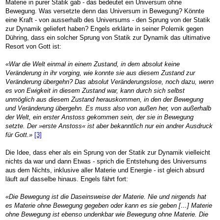
Materie in purer Statik gab - das bedeutet ein Universum ohne
Bewegung. Was versetzte denn das Universum in Bewegung? Könnte
eine Kraft - von ausserhalb des Universums - den Sprung von der Statik
zur Dynamik geliefert haben? Engels erklärte in seiner Polemik gegen
Dühring, dass ein solcher Sprung von Statik zur Dynamik das ultimative
Resort von Gott ist:
«War die Welt einmal in einem Zustand, in dem absolut keine
Veränderung in ihr vorging, wie konnte sie aus diesem Zustand zur
Veränderung übergehn? Das absolut Veränderungslose, noch dazu, wenn
es von Ewigkeit in diesem Zustand war, kann durch sich selbst
unmöglich aus diesem Zustand herauskommen, in den der Bewegung
und Veränderung übergehn. Es muss also von außen her, von außerhalb
der Welt, ein erster Anstoss gekommen sein, der sie in Bewegung
setzte. Der »erste Anstoss« ist aber bekanntlich nur ein andrer Ausdruck
für Gott.»
[3]
Die Idee, dass eher als ein Sprung von der Statik zur Dynamik vielleicht
nichts da war und dann Etwas - sprich die Entstehung des Universums
aus dem Nichts, inklusive aller Materie und Energie - ist gleich absurd
läuft auf dasselbe hinaus. Engels fährt fort:
«Die Bewegung ist die Daseinsweise der Materie. Nie und nirgends hat
es Materie ohne Bewegung gegeben oder kann es sie geben […] Materie
ohne Bewegung ist ebenso undenkbar wie Bewegung ohne Materie. Die