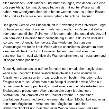
allen möglichen Spekulationen und Mutmassungen, von denen viele eine
grössere Ähnlichkeit mit Science Fiction als mit echter Wissenschaft
haben. Am wichtigsten aber sollte betont werden, dass es keinen Beweis
gibt - und es kann nie einen Beweis geben - für solche Theorien.
Das ganze Gerede von Unendlichkeit in Beziehung zum Universum - egal
ob bezogen auf das Universum, welches unendlich in Raum und Zeit ist,
oder einer unendlichen Reihe von Universen, oder eine unendliche Anzahl
von parallelen Universen führt zwangsläufig zu der Diskussion über das
Konzept von Unendlichkeit selbst. Das wiederum lässt unserer
Vorstellungskraft freien Lauf: Wenn wir ein unendliches Universum oder
eine unendliche Anzahl von Universen haben, dann wird alles, das
passieren kann - egal wie klein die Wahrscheinlichkeit ist - passieren und
ist sogar schon passiert?!
Diese Hypothese basiert auf der formalen mathematischen Logik, dass,
wenn eine unendlich kleine Wahrscheinlichkeit auf eine unendliche
Anzahl von Ereignissen trifft, das Ergebnis ein bestimmtes oder reales
Ereignis sein muss. Wenn man zum Beispiel unendlich viele Affen auf
Schreibmaschinen tippen lässt, so wird einer eventuell alle Arbeiten von
Shakespeare produzieren. Aber eine solche Logik ist eine leere
Abstraktion und komplett von der Realität entfernt. Es gibt einen
qualitativen Unterschied zwischen einer abstrakten Möglichkeit und einer
konkreten Möglichkeit, zwischen einer Möglichkeit und einer
Wahrscheinlichkeit und zwischen einer Wahrscheinlichkeit und einer