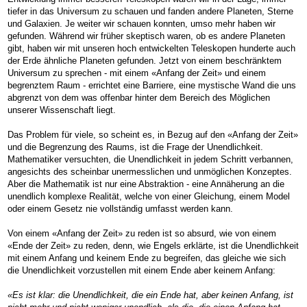
tiefer in das Universum zu schauen und fanden andere Planeten, Sterne
und Galaxien. Je weiter wir schauen konnten, umso mehr haben wir
gefunden. Während wir früher skeptisch waren, ob es andere Planeten
gibt, haben wir mit unseren hoch entwickelten Teleskopen hunderte auch
der Erde ähnliche Planeten gefunden. Jetzt von einem beschränktem
Universum zu sprechen - mit einem «Anfang der Zeit» und einem
begrenztem Raum - errichtet eine Barriere, eine mystische Wand die uns
abgrenzt von dem was offenbar hinter dem Bereich des Möglichen
unserer Wissenschaft liegt.
Das Problem für viele, so scheint es, in Bezug auf den «Anfang der Zeit»
und die Begrenzung des Raums, ist die Frage der Unendlichkeit.
Mathematiker versuchten, die Unendlichkeit in jedem Schritt verbannen,
angesichts des scheinbar unermesslichen und unmöglichen Konzeptes.
Aber die Mathematik ist nur eine Abstraktion - eine Annäherung an die
unendlich komplexe Realität, welche von einer Gleichung, einem Model
oder einem Gesetz nie vollständig umfasst werden kann.
Von einem «Anfang der Zeit» zu reden ist so absurd, wie von einem
«Ende der Zeit» zu reden, denn, wie Engels erklärte, ist die Unendlichkeit
mit einem Anfang und keinem Ende zu begreifen, das gleiche wie sich
die Unendlichkeit vorzustellen mit einem Ende aber keinem Anfang:
«Es ist klar: die Unendlichkeit, die ein Ende hat, aber keinen Anfang, ist