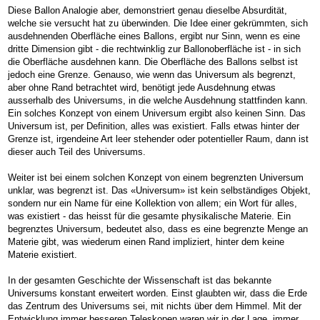
Diese Ballon Analogie aber, demonstriert genau dieselbe Absurdität,
welche sie versucht hat zu überwinden. Die Idee einer gekrümmten, sich
ausdehnenden Oberfläche eines Ballons, ergibt nur Sinn, wenn es eine
dritte Dimension gibt - die rechtwinklig zur Ballonoberfläche ist - in sich
die Oberfläche ausdehnen kann. Die Oberfläche des Ballons selbst ist
jedoch eine Grenze. Genauso, wie wenn das Universum als begrenzt,
aber ohne Rand betrachtet wird, benötigt jede Ausdehnung etwas
ausserhalb des Universums, in die welche Ausdehnung stattfinden kann.
Ein solches Konzept von einem Universum ergibt also keinen Sinn. Das
Universum ist, per Definition, alles was existiert. Falls etwas hinter der
Grenze ist, irgendeine Art leer stehender oder potentieller Raum, dann ist
dieser auch Teil des Universums.
Weiter ist bei einem solchen Konzept von einem begrenzten Universum
unklar, was begrenzt ist. Das «Universum» ist kein selbständiges Objekt,
sondern nur ein Name für eine Kollektion von allem; ein Wort für alles,
was existiert - das heisst für die gesamte physikalische Materie. Ein
begrenztes Universum, bedeutet also, dass es eine begrenzte Menge an
Materie gibt, was wiederum einen Rand impliziert, hinter dem keine
Materie existiert.
In der gesamten Geschichte der Wissenschaft ist das bekannte
Universums konstant erweitert worden. Einst glaubten wir, dass die Erde
das Zentrum des Universums sei, mit nichts über dem Himmel. Mit der
Entwicklung immer besseren Teleskopen waren wir in der Lage, immer