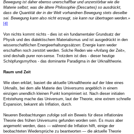
Bewegung ist daher ebenso unerschaffbar und unzerstörbar wie die
Materie selbst; was die ältere Philosophie (Descartes) so ausdrückt,
dass die Quantität der in der Welt vorhandnen Bewegung stets dieselbe
sei. Bewegung kann also nicht erzeugt, sie kann nur übertragen werden.»
[4]
Von nichts kommt nichts - dies ist ein fundamentaler Grundsatz der
Physik und des dialektischem Materialismus und ist ausgedrückt in den
wissenschaftlichen Energieerhaltungssätzen: Energie kann weder
erschaffen noch zerstört werden. Solche Reden wie «Anfang der Zeit»,
sind deshalb purer non-sense. Trotzdem ist dies - dieser heutige
Schöpfungsmythos - das dominante Paradigma in der Urknalltheorie.
Raum und Zeit
Wie oben erklärt, basiert die aktuelle Urknalltheorie auf der Idee eines
Urknalls, bei dem alle Materie des Universums angeblich in einem
einzigen unendlich kleinen Punkt komprimiert ist. Nach dieser initialen
Entstehung mache das Universum, laut der Theorie, eine extrem schnelle
Expansion, bekannt als Inflation, durch.
Neueren Beobachtungen zufolge soll ein Beweis für diese inflationäre
Theorie des frühen Universums gefunden worden sein. Es muss aber
angemerkt werden, dass — während die Inflation hilft, einige der
beobachteten Wiedersprüche zu beantworten — die aktuelle Theorie