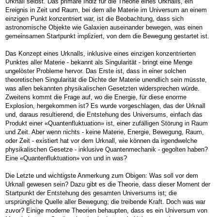
Urknall selbst. Das primäre Indiz für die Theorie eines Urknalls, ein
Ereignis in Zeit und Raum, bei dem alle Materie im Universum an einem
einzigen Punkt konzentriert war, ist die Beobachtung, dass sich
astronomische Objekte wie Galaxien auseinander bewegen, was einen
gemeinsamen Startpunkt impliziert, von dem die Bewegung gestartet ist.
Das Konzept eines Urknalls, inklusive eines einzigen konzentrierten
Punktes aller Materie - bekannt als Singularität - bringt eine Menge
ungelöster Probleme hervor. Das Erste ist, dass in einer solchen
theoretischen Singularität die Dichte der Materie unendlich sein müsste,
was allen bekannten physikalischen Gesetzten widersprechen würde.
Zweitens kommt die Frage auf, wo die Energie, für diese enorme
Explosion, hergekommen ist? Es wurde vorgeschlagen, das der Urknall
und, daraus resultierend, die Entstehung des Universums, einfach das
Produkt einer «Quantenfluktuation» ist, einer zufälligen Störung in Raum
und Zeit. Aber wenn nichts - keine Materie, Energie, Bewegung, Raum,
oder Zeit - existiert hat vor dem Urknall, wie können da irgendwelche
physikalischen Gesetze - inklusive Quantenmechanik - gegolten haben?
Eine «Quantenfluktuation» von und in was?
Die Letzte und wichtigste Anmerkung zum Obigen: Was soll vor dem
Urknall gewesen sein? Dazu gibt es die Theorie, dass dieser Moment der
Startpunkt der Entstehung des gesamten Universums ist; die
ursprüngliche Quelle aller Bewegung; die treibende Kraft. Doch was war
zuvor? Einige moderne Theorien behaupten, dass es ein Universum von