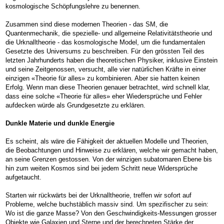
kosmologische Schöpfungslehre zu benennen.
Zusammen sind diese modernen Theorien - das SM, die
Quantenmechanik, die spezielle- und allgemeine Relativitätstheorie und
die Urknalltheorie - das kosmologische Model, um die fundamentalen
Gesetzte des Universums zu beschreiben. Für den grössten Teil des
letzten Jahrhunderts haben die theoretischen Physiker, inklusive Einstein
und seine Zeitgenossen, versucht, alle vier natürlichen Kräfte in einer
einzigen «Theorie für alles» zu kombinieren. Aber sie hatten keinen
Erfolg. Wenn man diese Theorien genauer betrachtet, wird schnell klar,
dass eine solche «Theorie für alles» eher Wiedersprüche und Fehler
aufdecken würde als Grundgesetzte zu erklären.
Dunkle Materie und dunkle Energie
Es scheint, als wäre die Fähigkeit der aktuellen Modelle und Theorien,
die Beobachtungen und Hinweise zu erklären, welche wir gemacht haben,
an seine Grenzen gestossen. Von der winzigen subatomaren Ebene bis
hin zum weiten Kosmos sind bei jedem Schritt neue Widersprüche
aufgetaucht.
Starten wir rückwärts bei der Urknalltheorie, treffen wir sofort auf
Probleme, welche buchstäblich massiv sind. Um spezifischer zu sein:
Wo ist die ganze Masse? Von den Geschwindigkeits-Messungen grosser
Objekte wie Galaxien und Sterne und der berechneten Stärke der