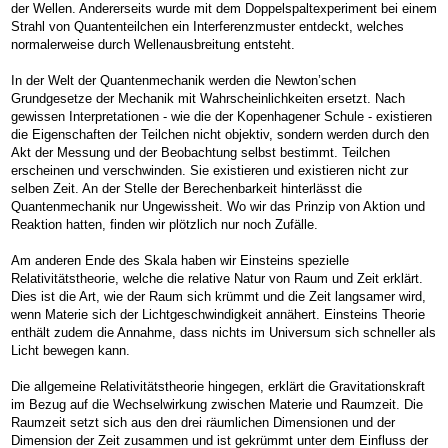
der Wellen. Andererseits wurde mit dem Doppelspaltexperiment bei einem
Strahl von Quantenteilchen ein Interferenzmuster entdeckt, welches
normalerweise durch Wellenausbreitung entsteht.
In der Welt der Quantenmechanik werden die Newton’schen
Grundgesetze der Mechanik mit Wahrscheinlichkeiten ersetzt. Nach
gewissen Interpretationen - wie die der Kopenhagener Schule - existieren
die Eigenschaften der Teilchen nicht objektiv, sondern werden durch den
Akt der Messung und der Beobachtung selbst bestimmt. Teilchen
erscheinen und verschwinden. Sie existieren und existieren nicht zur
selben Zeit. An der Stelle der Berechenbarkeit hinterlässt die
Quantenmechanik nur Ungewissheit. Wo wir das Prinzip von Aktion und
Reaktion hatten, finden wir plötzlich nur noch Zufälle.
Am anderen Ende des Skala haben wir Einsteins spezielle
Relativitätstheorie, welche die relative Natur von Raum und Zeit erklärt.
Dies ist die Art, wie der Raum sich krümmt und die Zeit langsamer wird,
wenn Materie sich der Lichtgeschwindigkeit annähert. Einsteins Theorie
enthält zudem die Annahme, dass nichts im Universum sich schneller als
Licht bewegen kann.
Die allgemeine Relativitätstheorie hingegen, erklärt die Gravitationskraft
im Bezug auf die Wechselwirkung zwischen Materie und Raumzeit. Die
Raumzeit setzt sich aus den drei räumlichen Dimensionen und der
Dimension der Zeit zusammen und ist gekrümmt unter dem Einfluss der