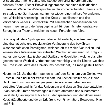
Wissenschaft, keine sanfte und stetige von einer tieferen zu einer
höheren Ebene. Dieser Entwicklungsprozess hat einen dialektischen
Charakter: Wenn die Widersprüche zu der vorherrschenden Theorie sich
zu stark angehäuft haben, war immer wieder eine radikale Veränderung
des Weltbildes notwendig, um den Kreis zu schliessen und das
Verständnis weiter zu entwickeln. Mit allmählichen Anpassungen der
neuen Theorien wird der Weg gepflastert für den nächsten qualitativen
Sprung in der Theorie, welcher zu neuen Fortschritten führt.
Solche qualitative Sprünge sind aber nicht einfach, sondern benötigen
eine dramatische und revolutionäre Veränderung des bewährten
wissenschaftlichen Paradigmas, welches oft mit vielen Vorurteilen und
konservative Interessen des aktuellen Weltbild untermauert ist. Folglich
war es die Kopernikanische und Galiläische Revolution, welche das alte
geozentrische Weltbild, verfochten und verteidigt von der Kirche, welches
die Erde in die Mitte des Universums gestellt hat, in Frage gestellt haben.
Heute, im 21. Jahrhundert, stehen wir auf den Schultern von Genies wie
Einstein und sind in der Wissenschaft und Technik weiter als je zuvor.
Dank den Forschungen vergangener Generationen haben wir ein
vertieftes Verständnis für das Universum und dessen Gesetze entwickelt
- von den akkuraten Vorhersagen auf dem atomaren und subatomaren
Level der Quantenphysik bis hin zu der speziellen- und der allgemeinen
Relativitätstheorie und deren Erklärung von Gravitation, Bewegung, Raum
und Zeit.