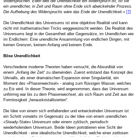
Widersprüchen. Eben weil die Unendlichkeit ein Widerspruch ist, ist sie
ein unendlicher, in Zeit und Raum ohne Ende sich abwickelnder Prozess.
Die Aufhebung des Widerspruchs wäre das Ende der Unendlichkeit.»
[7]
Die Unendlichkeit des Universums ist eine objektive Realität und kann
nicht mit mathematischen Tricks weggewünscht werden. Die Realität des
Universums liegt in der Gesamtheit aller Gegensätze, im Unendlichen wie
im Endlichem: Eine unendliche Ansammlung von endlichen Dingen, mit
keinen Grenzen, keinem Anfang und keinem Ende.
Böse Unendlichkeit
Verschiedene moderne Theorien haben versucht, die Absurdität von
einem „Anfang der Zeit“ zu überwinden. Zuerst entstand das Konzept des
Urknalls, als einer dramatischen Expansion einer Singularität, ein
Moment des «Phasenwechsel» - analog zum flüssigen Wasser, welches
zu Eis wird. In dieser Theorie, wird angenommen, dass das Universum
unförmig war bis zu dem Phasenwechsel, als sich Raum und Zeit aus der
Formlosigkeit „herauskristallisierten“.
Die Idee von einem sich entfaltenden und entwickelnden Universum ist
ein Schritt vorwärts im Gegensatz zu der Idee von einem unendlichen
«Steady-State» Universum oder einem zyklisch, periodisch
wiederholendem Universum. Beide Ideen porträtieren eine Sicht der
Unendlichkeit - eine idealistische Unendlichkeit, welche einer zeitlosen