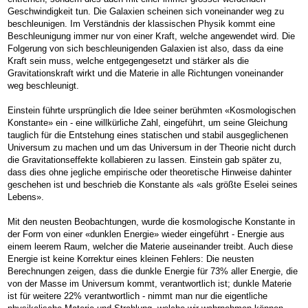
Geschwindigkeit tun. Die Galaxien scheinen sich voneinander weg zu
beschleunigen. Im Verständnis der klassischen Physik kommt eine
Beschleunigung immer nur von einer Kraft, welche angewendet wird. Die
Folgerung von sich beschleunigenden Galaxien ist also, dass da eine
Kraft sein muss, welche entgegengesetzt und stärker als die
Gravitationskraft wirkt und die Materie in alle Richtungen voneinander
weg beschleunigt.
Einstein führte ursprünglich die Idee seiner berühmten «Kosmologischen
Konstante» ein - eine willkürliche Zahl, eingeführt, um seine Gleichung
tauglich für die Entstehung eines statischen und stabil ausgeglichenen
Universum zu machen und um das Universum in der Theorie nicht durch
die Gravitationseffekte kollabieren zu lassen. Einstein gab später zu,
dass dies ohne jegliche empirische oder theoretische Hinweise dahinter
geschehen ist und beschrieb die Konstante als «als größte Eselei seines
Lebens».
Mit den neusten Beobachtungen, wurde die kosmologische Konstante in
der Form von einer «dunklen Energie» wieder eingeführt - Energie aus
einem leerem Raum, welcher die Materie auseinander treibt. Auch diese
Energie ist keine Korrektur eines kleinen Fehlers: Die neusten
Berechnungen zeigen, dass die dunkle Energie für 73% aller Energie, die
von der Masse im Universum kommt, verantwortlich ist; dunkle Materie
ist für weitere 22% verantwortlich - nimmt man nur die eigentliche