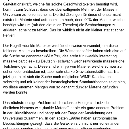
Gravitationskraft, welche für solche Geschwindigkeiten benötigt wird,
kommt zum Schluss, dass die überwältigende Mehrheit der Masse im
Universum zu fehlen scheint. Die Schätzungen für diese offenbar nicht
existente Materie sind astronomisch hoch, denn 90% der Masse, welche
benötigt wird um (mit den aktuellen Theorien) die Beobachtungen zu
erklären, scheint zu fehlen. Das ist wirklich nicht ein kleiner statistischer
Fehler!
Der Begriff «dunkle Materie» wird üblicherweise verwendet, um diese
fehlende Masse zu beschreiben. Die Wissenschaftler haben sich also auf
die Suche so genannter «WIMPs», das steht für «weakly interacting
massive particles» zu Deutsch «schwach wechselwirkende massereiche
Teilchen», gemacht. Diese sind ein Typ von Materie, welche schwer zu
sehen oder entdecken ist, aber sehr starke Gravitationskräfte hat. Bis
jetzt gestaltet sich die Suche nach möglichen WIMP-Kandidaten
schwierig und mit keiner der kosmologischen Standardtheorien zeigt sich,
wo diese enormen Mengen von so genannt dunkler Materie gefunden
werden könnte.
Das nächste riesige Problem ist die «dunkle Energie». Trotz des
ähnlichen Namens wie „dunkle Materie“ ist sie ein ganz anderes Problem
in der Urknalltheorie und hängt mit der Frage der Ausdehnung des
Universums zusammen. In den späten 1990er haben astronomische
Beobachtungen gezeigt, dass die Galaxien sich nicht nur voneinander
entfernen, sondern dies auch mit einer immer grösser werdenden