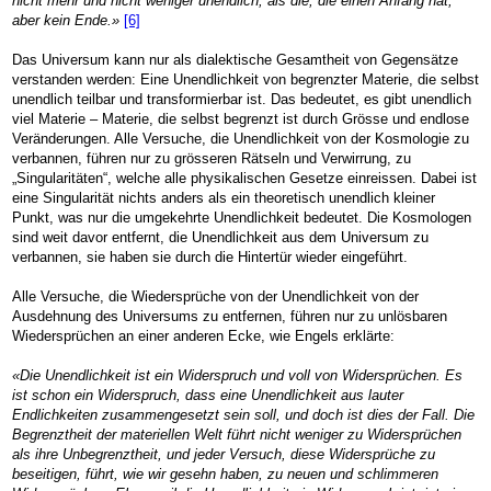
nicht mehr und nicht weniger unendlich, als die, die einen Anfang hat,
aber kein Ende.»
[6]
Das Universum kann nur als dialektische Gesamtheit von Gegensätze
verstanden werden: Eine Unendlichkeit von begrenzter Materie, die selbst
unendlich teilbar und transformierbar ist. Das bedeutet, es gibt unendlich
viel Materie – Materie, die selbst begrenzt ist durch Grösse und endlose
Veränderungen. Alle Versuche, die Unendlichkeit von der Kosmologie zu
verbannen, führen nur zu grösseren Rätseln und Verwirrung, zu
„Singularitäten“, welche alle physikalischen Gesetze einreissen. Dabei ist
eine Singularität nichts anders als ein theoretisch unendlich kleiner
Punkt, was nur die umgekehrte Unendlichkeit bedeutet. Die Kosmologen
sind weit davor entfernt, die Unendlichkeit aus dem Universum zu
verbannen, sie haben sie durch die Hintertür wieder eingeführt.
Alle Versuche, die Wiedersprüche von der Unendlichkeit von der
Ausdehnung des Universums zu entfernen, führen nur zu unlösbaren
Wiedersprüchen an einer anderen Ecke, wie Engels erklärte:
«Die Unendlichkeit ist ein Widerspruch und voll von Widersprüchen. Es
ist schon ein Widerspruch, dass eine Unendlichkeit aus lauter
Endlichkeiten zusammengesetzt sein soll, und doch ist dies der Fall. Die
Begrenztheit der materiellen Welt führt nicht weniger zu Widersprüchen
als ihre Unbegrenztheit, und jeder Versuch, diese Widersprüche zu
beseitigen, führt, wie wir gesehn haben, zu neuen und schlimmeren