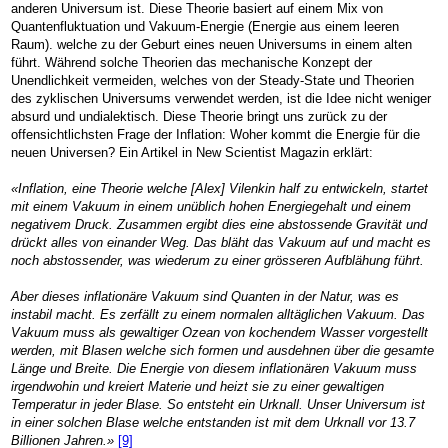
anderen Universum ist. Diese Theorie basiert auf einem Mix von
Quantenfluktuation und Vakuum-Energie (Energie aus einem leeren
Raum). welche zu der Geburt eines neuen Universums in einem alten
führt. Während solche Theorien das mechanische Konzept der
Unendlichkeit vermeiden, welches von der Steady-State und Theorien
des zyklischen Universums verwendet werden, ist die Idee nicht weniger
absurd und undialektisch. Diese Theorie bringt uns zurück zu der
offensichtlichsten Frage der Inflation: Woher kommt die Energie für die
neuen Universen? Ein Artikel in New Scientist Magazin erklärt:
«Inflation, eine Theorie welche [Alex] Vilenkin half zu entwickeln, startet
mit einem Vakuum in einem unüblich hohen Energiegehalt und einem
negativem Druck. Zusammen ergibt dies eine abstossende Gravität und
drückt alles von einander Weg. Das bläht das Vakuum auf und macht es
noch abstossender, was wiederum zu einer grösseren Aufblähung führt.
Aber dieses inflationäre Vakuum sind Quanten in der Natur, was es
instabil macht. Es zerfällt zu einem normalen alltäglichen Vakuum. Das
Vakuum muss als gewaltiger Ozean von kochendem Wasser vorgestellt
werden, mit Blasen welche sich formen und ausdehnen über die gesamte
Länge und Breite. Die Energie von diesem inflationären Vakuum muss
irgendwohin und kreiert Materie und heizt sie zu einer gewaltigen
Temperatur in jeder Blase. So entsteht ein Urknall. Unser Universum ist
in einer solchen Blase welche entstanden ist mit dem Urknall vor 13.7
Billionen Jahren.»
[9]