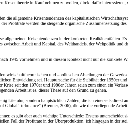
n Krisentheorie in Kauf nehmen zu wollen, direkt dafür interessieren, 
en die allgemeine Krisentendenzen des kapitalistischen Wirtschaftssys
Fall der Profitrate werden die steigende organische Zusammensetzung des
diese allgemeinen Krisentendenzen in der konkreten Realität entfalten.
wischen Arbeit und Kapital, des Welthandels, der Weltpolitik und des E
ach 1945 vornehmen und in diesem Kontext nicht nur die konkrete Wir
 den wirtschafttheoretischen und –politischen Abteilungen der Gewerksch
ftlichen Entwicklung sei. Hauptursache für die Stabilität der 1950er 
rise seit den 1970er und 1980er Jahren seien zum einen ein Verlasse
iegenden Arbeit ist es, dieser These auf den Grund zu gehen.
ig Literatur, sondern hauptsächlich Zahlen, die ich einerseits direkt
 Global Turbulance" (Brenner, 2006), die wie die vorliegende Arbeit
nner, es gibt aber auch wichtige Unterschiede: Erstens unterscheidet 
ellen Fall der Profitrate in der Überproduktion, ich hingegen in der s