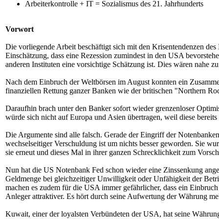
Arbeiterkontrolle + IT = Sozialismus des 21. Jahrhunderts
Vorwort
Die vorliegende Arbeit beschäftigt sich mit den Krisentendenzen des
Einschätzung, dass eine Rezession zumindest in den USA bevorstehen
anderen Instituten eine vorsichtige Schätzung ist. Dies wären nahe z
Nach dem Einbruch der Weltbörsen im August konnten ein Zusammen
finanziellen Rettung ganzer Banken wie der britischen "Northern R
Daraufhin brach unter den Banker sofort wieder grenzenloser Optim
würde sich nicht auf Europa und Asien übertragen, weil diese bereit
Die Argumente sind alle falsch. Gerade der Eingriff der Notenbanken
wechselseitiger Verschuldung ist um nichts besser geworden. Sie wu
sie erneut und dieses Mal in ihrer ganzen Schrecklichkeit zum Vorsch
Nun hat die US Notenbank Fed schon wieder eine Zinssenkung angekün
Geldmenge bei gleichzeitiger Unwilligkeit oder Unfähigkeit der Betr
machen es zudem für die USA immer gefährlicher, dass ein Einbruch d
Anleger attraktiver. Es hört durch seine Aufwertung der Währung meh
Kuwait, einer der loyalsten Verbündeten der USA, hat seine Währung 