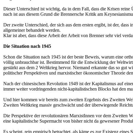
Dieser Unterschied ist wichtig, da in dem Fall, dass die Krisen rei
nach ist aus diesem Grund die Brennersche Kritik am Keynesianismus
Der zweite Unterschied, der sich aus dem ersten ergibt, ist der, das
allgemeiner behandelt werden.
Klar ist aber, dass diese Arbeit der Arbeit von Brenner sehr viel ve
Die Situation nach 1945
Schon die Situation nach 1945 ist der beste Beweis, warum eine ort
völlig unbrauchbar ist. Bestimmend für die Entwicklung der Weltwirts
gestärkt aus dem 2 Weltkrieg hervor. Niemand erkannte das so gut wi
politischer Perspektiven und marxistischer ökonomischer Theorie de
Nach der chinesischen Revolution 1949 ist der Kapitalismus auf einem 
immer weiter vordringenden nicht-kapitalistischen Blocks hat den maßg
Und hier kommen wir bereits zum zweiten Ergebnis des Zweiten Weltk
Zweiten Weltkrieg massiv geschwächt und der überwiegende Reichtum
Die Perspektive der revolutionären MarxistInnen vor dem Zweiten Wel
eine kapitalistische Supermacht von bisher nicht da gewesener Produ
Es scheint, rein empirisch betrachtet, als käme es zur Existenz eines