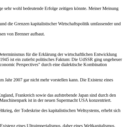
rage sehr wohl bedeutende Erfolge zeitigen könnte. Meiner Meinung
und die Grenzen kapitalistischer Wirtschaftspolitik umfassender und
ssen von Brenner aufbaut.
eterminismus für die Erklärung der wirtschaftlichen Entwicklung
h 1945 ist ein zutiefst politisches Faktum: Die UdSSR ging ungeheuer
"Economic Perspectives" durch eine dialektische Kombination
 im Jahr 2007 gar nicht mehr vorstellen kann. Die Existenz eines
England, Frankreich sowie das aufstrebende Japan sind durch den
 Maschinenpark ist in der neuen Supermacht USA konzentriert.
rieg, der Todeskrise des kapitalistischen Weltsystems, erhebt sich
 Existenz eines Ultraimperialismus, daher eines Weltkapitalismus,