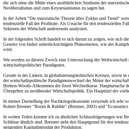
die sich ohne die Mühe eines ausführlichen Studiums der marxistische
Neoliberalismus und zum Keynesianismus zu sagen hat.
In der Arbeit "Die marxistische Theorie über Zyklus und Trend" werd
tendenzielle Fall der Profitrate. Als Ursache für den tendenziellen 
Sektoren der Wirtschaft andererseits analysiert.
In der folgenden Schrift handelt es sich darum zu zeigen, wie sich 
Gesetze von bisher unberücksichtigten Phänomenen, wie des Kampfes z
wird.
Wir werden zu diesem Zweck eine Untersuchung der Weltwirtschaft n
wirtschaftspolitischer Paradigmen.
Gerade in der Linken, in globalisierungskritischen Kreisen, sowie in
der wirtschaftspolitische Paradigmenwechsel der Motor der wirtscha
Bretton-Woods-Abkommen der fixen Wechselkurse. Hauptursache der K
Übergehen zu neoliberaler Wirtschaftspolitik. Ein Hauptziel der vorl
In meiner Darstellung der Nachkriegsökonomie verwende ich sehr wen
Robert Brenner "Boom & Bubble" (Brenner, 2003) und "Economics of
In weiten Teilen komme ich zu ähnlichen Schlussfolgerungen wie Bre
Schlüsse ähnlich sind. Brenner sieht den Hauptgrund für den tendenzi
steigenden Kapitalintensität der Produktion.