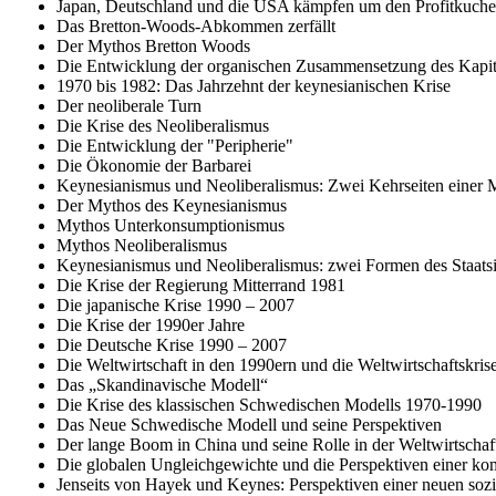
Japan, Deutschland und die USA kämpfen um den Profitkuch
Das Bretton-Woods-Abkommen zerfällt
Der Mythos Bretton Woods
Die Entwicklung der organischen Zusammensetzung des Kapita
1970 bis 1982: Das Jahrzehnt der keynesianischen Krise
Der neoliberale Turn
Die Krise des Neoliberalismus
Die Entwicklung der "Peripherie"
Die Ökonomie der Barbarei
Keynesianismus und Neoliberalismus: Zwei Kehrseiten einer M
Der Mythos des Keynesianismus
Mythos Unterkonsumptionismus
Mythos Neoliberalismus
Keynesianismus und Neoliberalismus: zwei Formen des Staats
Die Krise der Regierung Mitterrand 1981
Die japanische Krise 1990 – 2007
Die Krise der 1990er Jahre
Die Deutsche Krise 1990 – 2007
Die Weltwirtschaft in den 1990ern und die Weltwirtschaftskri
Das „Skandinavische Modell“
Die Krise des klassischen Schwedischen Modells 1970-1990
Das Neue Schwedische Modell und seine Perspektiven
Der lange Boom in China und seine Rolle in der Weltwirtschaf
Die globalen Ungleichgewichte und die Perspektiven einer k
Jenseits von Hayek und Keynes: Perspektiven einer neuen sozial