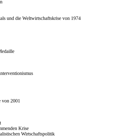
en
ls und die Weltwirtschaftskrise von 1974
edaille
interventionismus
se von 2001
t
ommenden Krise
istischen Wirtschaftspolitik