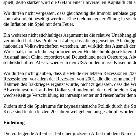
spielt, desto stärker wird die Gefahr einer universellen Kapitalflucht
Wir dürfen nicht vergessen, dass gleichzeitig die Immobilienblase ge
kann also nicht beseitigt werden. Eine Geldmengenerhöhung in so ein
die Inflation ein Spiel mit dem Feuer.
Ein weiteres nicht stichhaltiges Argument ist die relative Unabhäng
vermindert hat. Das Problem ist aber, dass die gegenseitige Abhängigk
nationalen Volkswirtschaften verstehen, um wirklich das Ausmaß der 
Wirtschaft, nämlich die exportorientierten Hochtechnologiesektoren
Ausmaß nach China exportiert und Deutschland nach Osteuropa. Aber d
schließlich ihren Absatz wieder in den USA finden muss. Krisen in 
Wir dürfen nicht glauben, dass die Milde der letzten Rezessionen 2001
Rezessionen, vor allem der Rezession von 2001, die die kommende Re
Rahmen des Irakkrieges ergänzt wurde, nicht zugelassen, dass die W
Abwertungsdruck auf den Dollar verbunden mit der Gefahr einer Kapit
wechselseitige Verschuldung ist intransparenter und riesenhafter den
Zudem sind die Spielräume für keynesianistische Politik durch die 
Krise sind in den letzten 20 Jahren weitgehend ausgeschöpft worden.
Einleitung
Die vorliegende Arbeit ist Teil einer größeren Arbeit mit dem Namen "