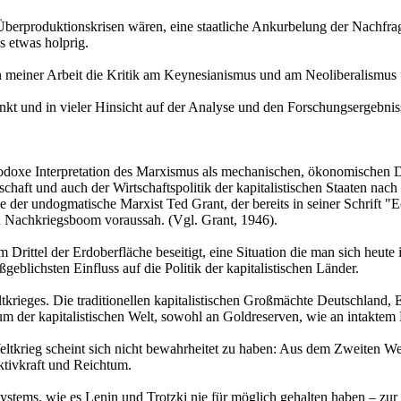
ne Überproduktionskrisen wären, eine staatliche Ankurbelung der Nachf
 etwas holprig.
s in meiner Arbeit die Kritik am Keynesianismus und am Neoliberalismus 
rdankt und in vieler Hinsicht auf der Analyse und den Forschungsergebni
hodoxe Interpretation des Marxismus als mechanischen, ökonomischen D
chaft und auch der Wirtschaftspolitik der kapitalistischen Staaten nac
e der undogmatische Marxist Ted Grant, der bereits in seiner Schrift 
n Nachkriegsboom voraussah. (Vgl. Grant, 1946).
Drittel der Erdoberfläche beseitigt, eine Situation die man sich heute
eblichsten Einfluss auf die Politik der kapitalistischen Länder.
rieges. Die traditionellen kapitalistischen Großmächte Deutschland, 
 der kapitalistischen Welt, sowohl an Goldreserven, wie an intaktem
tkrieg scheint sich nicht bewahrheitet zu haben: Aus dem Zweiten Weltk
ktivkraft und Reichtum.
 Systems, wie es Lenin und Trotzki nie für möglich gehalten haben – zur