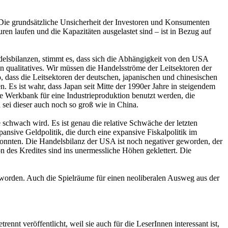
t. Die grundsätzliche Unsicherheit der Investoren und Konsumenten
n laufen und die Kapazitäten ausgelastet sind – ist in Bezug auf
ndelsbilanzen, stimmt es, dass sich die Abhängigkeit von den USA
in qualitatives. Wir müssen die Handelsströme der Leitsektoren der
 dass die Leitsektoren der deutschen, japanischen und chinesischen
Es ist wahr, dass Japan seit Mitte der 1990er Jahre in steigendem
e Werkbank für eine Industrieproduktion benutzt werden, die
sei dieser auch noch so groß wie in China.
e schwach wird. Es ist genau die relative Schwäche der letzten
nsive Geldpolitik, die durch eine expansive Fiskalpolitik im
konnten. Die Handelsbilanz der USA ist noch negativer geworden, der
 des Kredites sind ins unermessliche Höhen geklettert. Die
eworden. Auch die Spielräume für einen neoliberalen Ausweg aus der
nnt veröffentlicht, weil sie auch für die LeserInnen interessant ist,