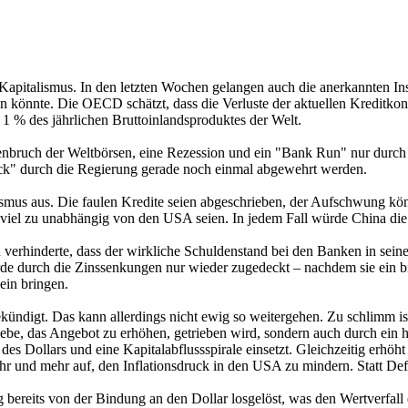
 Kapitalismus. In den letzten Wochen gelangen auch die anerkannten Ins
 könnte. Die OECD schätzt, dass die Verluste der aktuellen Kreditko
u 1 % des jährlichen Bruttoinlandsproduktes der Welt.
bruch der Weltbörsen, eine Rezession und ein "Bank Run" nur durch 
ock" durch die Regierung gerade noch einmal abgewehrt werden.
ismus aus. Die faulen Kredite seien abgeschrieben, der Aufschwung k
s viel zu unabhängig von den USA seien. In jedem Fall würde China die
 verhinderte, dass der wirkliche Schuldenstand bei den Banken in seine
rde durch die Zinssenkungen nur wieder zugedeckt – nachdem sie ein b
ein bringen.
digt. Das kann allerdings nicht ewig so weitergehen. Zu schlimm ist 
iebe, das Angebot zu erhöhen, getrieben wird, sondern auch durch ein 
es Dollars und eine Kapitalabflussspirale einsetzt. Gleichzeitig erhöh
r und mehr auf, den Inflationsdruck in den USA zu mindern. Statt Defl
bereits von der Bindung an den Dollar losgelöst, was den Wertverfall 