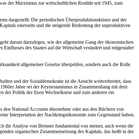
was der Marxismus zur wirtschaftlichen Realität seit 1945, zum
tems dargestellt: Die periodischen Überproduktionskrisen und der
 Kapitals einerseits und die steigende Bedeutung der unproduktiven
 Es geht darum darzulegen, wie der allgemeine Gang der ökonomischen
influsses des Staates auf die Wirtschaft verändert und mitgestaltet
ksamkeit allgemeiner Gesetze überprüfen, sondern auch die Rolle
aften und der Sozialdemokratie ist die Ansicht weitverbreitet, dass
und 1960er Jahre sei der Keynesianismus in Zusammenhang mit dem
n der Politik der fixen Wechselkurse und zum anderen ein
 aus den National Accounts übernehme oder aus den Büchern von
 eine Interpretation der Nachkriegsökonomie zum Gegenstand haben.
sich die Analyse von Brenner fundamental von meiner, auch wenn die
teigenden organischen Zusammensetzung des Kapitals, das heißt in der