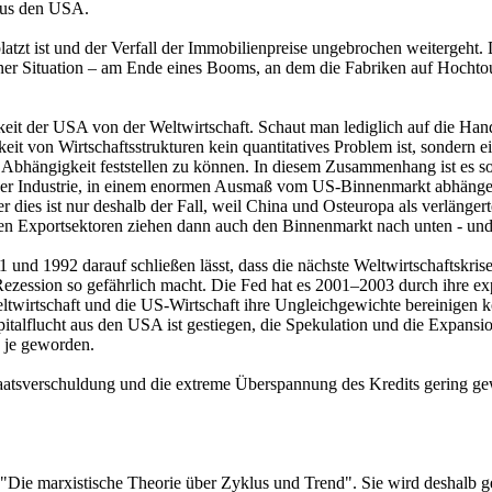
 aus den USA.
platzt ist und der Verfall der Immobilienpreise ungebrochen weitergeh
er Situation – am Ende eines Booms, an dem die Fabriken auf Hochtoure
igkeit der USA von der Weltwirtschaft. Schaut man lediglich auf die Ha
eit von Wirtschaftsstrukturen kein quantitatives Problem ist, sondern e
Abhängigkeit feststellen zu können. In diesem Zusammenhang ist es so,
 der Industrie, in einem enormen Ausmaß vom US-Binnenmarkt abhängen. 
ies ist nur deshalb der Fall, weil China und Osteuropa als verlängert
den Exportsektoren ziehen dann auch den Binnenmarkt nach unten - und 
 und 1992 darauf schließen lässt, dass die nächste Weltwirtschaftskris
zession so gefährlich macht. Die Fed hat es 2001–2003 durch ihre expa
eltwirtschaft und die US-Wirtschaft ihre Ungleichgewichte bereinigen 
alflucht aus den USA ist gestiegen, die Spekulation und die Expansion
n je geworden.
Staatsverschuldung und die extreme Überspannung des Kredits gering g
Die marxistische Theorie über Zyklus und Trend". Sie wird deshalb getre