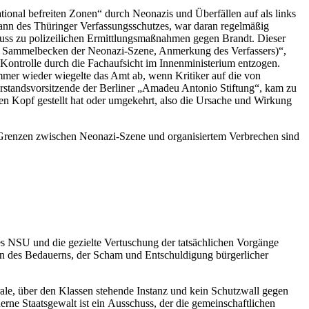
tional befreiten Zonen“ durch Neonazis und Überfällen auf als links
Mann des Thüringer Verfassungsschutzes, war daran regelmäßig
luss zu polizeilichen Ermittlungsmaßnahmen gegen Brandt. Dieser
ein Sammelbecken der Neonazi-Szene, Anmerkung des Verfassers)“,
 Kontrolle durch die Fachaufsicht im Innenministerium entzogen.
mmer wieder wiegelte das Amt ab, wenn Kritiker auf die von
standsvorsitzende der Berliner „Amadeu Antonio Stiftung“, kam zu
den Kopf gestellt hat oder umgekehrt, also die Ursache und Wirkung
e Grenzen zwischen Neonazi-Szene und organisiertem Verbrechen sind
es NSU und die gezielte Vertuschung der tatsächlichen Vorgänge
sten des Bedauerns, der Scham und Entschuldigung bürgerlicher
ale, über den Klassen stehende Instanz und kein Schutzwall gegen
derne
Staatsgewalt
ist ein
Ausschuss, der die gemeinschaftlichen