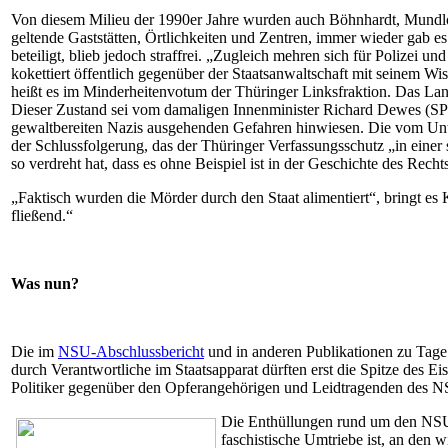
Von diesem Milieu der 1990er Jahre wurden auch Böhnhardt, Mundl
geltende Gaststätten, Örtlichkeiten und Zentren, immer wieder gab 
beteiligt, blieb jedoch straffrei. „Zugleich mehren sich für Polizei un
kokettiert öffentlich gegenüber der Staatsanwaltschaft mit seinem
heißt es im Minderheitenvotum der Thüringer Linksfraktion. Das Land
Dieser Zustand sei vom damaligen Innenminister Richard Dewes (SPD)
gewaltbereiten Nazis ausgehenden Gefahren hinwiesen. Die vom Unt
der Schlussfolgerung, das der Thüringer Verfassungsschutz „in einer
so verdreht hat, dass es ohne Beispiel ist in der Geschichte des Rec
„
Faktisch wurden die Mörder durch den Staat alimentiert“, bringt e
fließend.“
Was nun?
Die im
NSU-Abschlussbericht
und in anderen Publikationen zu Tage
durch Verantwortliche im Staatsapparat dürften erst die Spitze des 
Politiker gegenüber den Opf
erangehörigen und Leidtragenden des N
Die Enthüllungen rund um den NSU z
faschistische Umtriebe ist, an den 