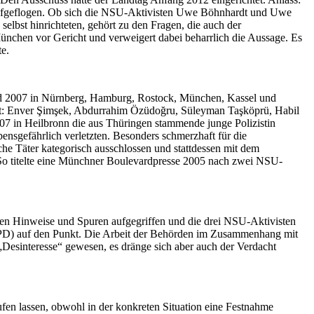
aufgeflogen. Ob sich die NSU-Aktivisten Uwe Böhnhardt und Uwe
lbst hinrichteten, gehört zu den Fragen, die auch der
ünchen vor Gericht und verweigert dabei beharrlich die Aussage. Es
te.
nd 2007 in Nürnberg, Hamburg, Rostock, München, Kassel und
ft: Enver Şimşek, Abdurrahim Özüdoğru, Süleyman Taşköprü, Habil
07 in Heilbronn die aus Thüringen stammende junge Polizistin
sgefährlich verletzten. Besonders schmerzhaft für die
he Täter kategorisch ausschlossen und stattdessen mit dem
n. So titelte eine Münchner Boulevardpresse 2005 nach zwei NSU-
nen Hinweise und Spuren aufgegriffen und die drei NSU-Aktivisten
SPD) auf den Punkt.
Die Arbeit der Behörden im Zusammenhang mit
 „Desinteresse“ gewesen, es dränge sich aber auch der Verdacht
fen lassen, obwohl in der konkreten Situation eine Festnahme