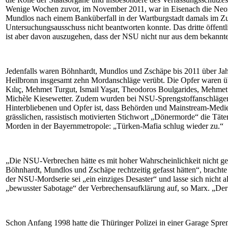
Wenige Wochen zuvor, im November 2011, war in Eisenach die Neon
Mundlos nach einem Banküberfall in der Wartburgstadt damals im Zus
Untersuchungsausschuss nicht beantworten konnte. Das dritte öffent
ist aber davon auszugehen, dass der NSU nicht nur aus dem bekannten
Jedenfalls waren Böhnhardt, Mundlos und Zschäpe bis 2011 über J
Heilbronn insgesamt zehn Mordanschläge verübt. Die Opfer waren ü
Kılıç, Mehmet Turgut, Ismail Yaşar, Theodoros Boulgarides, Mehmet
Michèle Kiesewetter. Zudem wurden bei NSU-Sprengstoffanschlägen i
Hinterbliebenen und Opfer ist, dass Behörden und Mainstream-Medien
grässlichen, rassistisch motivierten Stichwort „Dönermorde“ die Tät
Morden in der Bayernmetropole: „Türken-Mafia schlug wieder zu.“
„
Die NSU-Verbrechen hätte es mit hoher Wahrscheinlichkeit nicht ge
Böhnhardt, Mundlos und Zschäpe rechtzeitig gefasst hätten“, brach
der NSU-Mordserie sei „ein einziges Desaster“ und lasse sich nicht a
„bewusster Sabotage“ der Verbrechensaufklärung auf, so Marx. „Der 
Schon Anfang 1998 hatte die Thüringer Polizei in einer Garage Spre