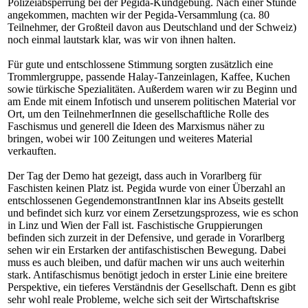
Polizeiabsperrung bei der Pegida-Kundgebung. Nach einer Stunde
angekommen, machten wir der Pegida-Versammlung (ca. 80
Teilnehmer, der Großteil davon aus Deutschland und der Schweiz)
noch einmal lautstark klar, was wir von ihnen halten.
Für gute und entschlossene Stimmung sorgten zusätzlich eine
Trommlergruppe, passende Halay-Tanzeinlagen, Kaffee, Kuchen
sowie türkische Spezialitäten. Außerdem waren wir zu Beginn und
am Ende mit einem Infotisch und unserem politischen Material vor
Ort, um den TeilnehmerInnen die gesellschaftliche Rolle des
Faschismus und generell die Ideen des Marxismus näher zu
bringen, wobei wir 100 Zeitungen und weiteres Material
verkauften.
Der Tag der Demo hat gezeigt, dass auch in Vorarlberg für
Faschisten keinen Platz ist. Pegida wurde von einer Überzahl an
entschlossenen GegendemonstrantInnen klar ins Abseits gestellt
und befindet sich kurz vor einem Zersetzungsprozess, wie es schon
in Linz und Wien der Fall ist. Faschistische Gruppierungen
befinden sich zurzeit in der Defensive, und gerade in Vorarlberg
sehen wir ein Erstarken der antifaschistischen Bewegung. Dabei
muss es auch bleiben, und dafür machen wir uns auch weiterhin
stark. Antifaschismus benötigt jedoch in erster Linie eine breitere
Perspektive, ein tieferes Verständnis der Gesellschaft. Denn es gibt
sehr wohl reale Probleme, welche sich seit der Wirtschaftskrise