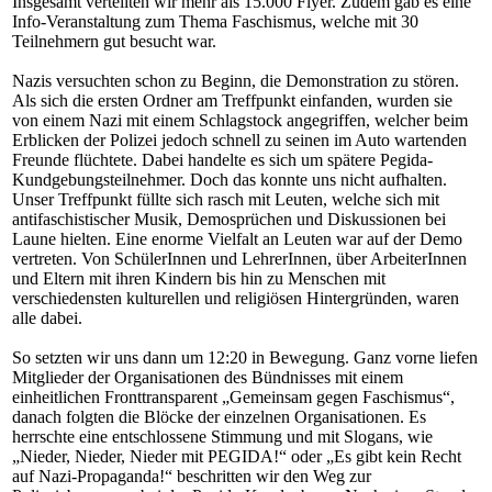
Insgesamt verteilten wir mehr als 15.000 Flyer. Zudem gab es eine
Info-Veranstaltung zum Thema Faschismus, welche mit 30
Teilnehmern gut besucht war.
Nazis versuchten schon zu Beginn, die Demonstration zu stören.
Als sich die ersten Ordner am Treffpunkt einfanden, wurden sie
von einem Nazi mit einem Schlagstock angegriffen, welcher beim
Erblicken der Polizei jedoch schnell zu seinen im Auto wartenden
Freunde flüchtete. Dabei handelte es sich um spätere Pegida-
Kundgebungsteilnehmer. Doch das konnte uns nicht aufhalten.
Unser Treffpunkt füllte sich rasch mit Leuten, welche sich mit
antifaschistischer Musik, Demosprüchen und Diskussionen bei
Laune hielten. Eine enorme Vielfalt an Leuten war auf der Demo
vertreten. Von SchülerInnen und LehrerInnen, über ArbeiterInnen
und Eltern mit ihren Kindern bis hin zu Menschen mit
verschiedensten kulturellen und religiösen Hintergründen, waren
alle dabei.
So setzten wir uns dann um 12:20 in Bewegung. Ganz vorne liefen
Mitglieder der Organisationen des Bündnisses mit einem
einheitlichen Fronttransparent „Gemeinsam gegen Faschismus“,
danach folgten die Blöcke der einzelnen Organisationen. Es
herrschte eine entschlossene Stimmung und mit Slogans, wie
„Nieder, Nieder, Nieder mit PEGIDA!“ oder „Es gibt kein Recht
auf Nazi-Propaganda!“ beschritten wir den Weg zur