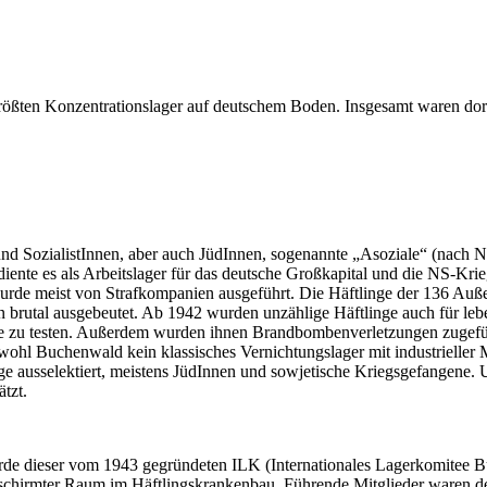
ößten Konzentrationslager auf deutschem Boden. Insgesamt waren dort
nd SozialistInnen, aber auch JüdInnen, sogenannte „Asoziale“ (nach N
diente es als Arbeitslager für das deutsche Großkapital und die NS-Kr
 und wurde meist von Strafkompanien ausgeführt. Die Häftlinge der 1
utal ausgebeutet. Ab 1942 wurden unzählige Häftlinge auch für leben
ffe zu testen. Außerdem wurden ihnen Brandbombenverletzungen zugefü
bwohl Buchenwald kein klassisches Vernichtungslager mit industrielle
e ausselektiert, meistens JüdInnen und sowjetische Kriegsgefangene. 
tzt.
urde dieser vom 1943 gegründeten ILK (Internationales Lagerkomitee Bu
chirmter Raum im Häftlingskrankenbau. Führende Mitglieder waren deut