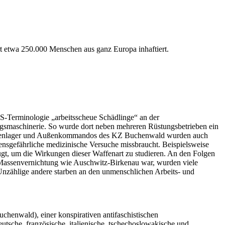
 etwa 250.000 Menschen aus ganz Europa inhaftiert.
S-Terminologie „arbeitsscheue Schädlinge“ an der
iegsmaschinerie. So wurde dort neben mehreren Rüstungsbetrieben ein
36 Außenlager und Außenkommandos des KZ Buchenwald wurden auch
sgefährliche medizinische Versuche missbraucht. Beispielsweise
gt, um die Wirkungen dieser Waffenart zu studieren. An den Folgen
r Massenvernichtung wie Auschwitz-Birkenau war, wurden viele
Unzählige andere starben an den unmenschlichen Arbeits- und
chenwald), einer konspirativen antifaschistischen
sche, französische, italienische, tschechoslowakische und