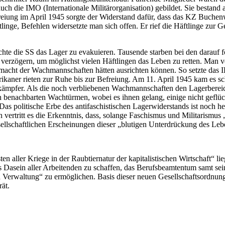
h die IMO (Internationale Militärorganisation) gebildet. Sie bestand 
eiung im April 1945 sorgte der Widerstand dafür, dass das KZ Buchenwa
äftlinge, Befehlen widersetzte man sich offen. Er rief die Häftlinge zur
hte die SS das Lager zu evakuieren. Tausende starben bei den darauf
rzögern, um möglichst vielen Häftlingen das Leben zu retten. Man ve
acht der Wachmannschaften hätten ausrichten können. So setzte das IL
kaner rieten zur Ruhe bis zur Befreiung. Am 11. April 1945 kam es sc
kämpfer. Als die noch verbliebenen Wachmannschaften den Lagerberei
benachbarten Wachtürmen, wobei es ihnen gelang, einige nicht geflüc
as politische Erbe des antifaschistischen Lagerwiderstands ist noch he
n vertritt es die Erkenntnis, dass, solange Faschismus und Militarismus 
sellschaftlichen Erscheinungen dieser „blutigen Unterdrückung des Leb
en aller Kriege in der Raubtiernatur der kapitalistischen Wirtschaft“ li
Dasein aller Arbeitenden zu schaffen, das Berufsbeamtentum samt seine
 Verwaltung“ zu ermöglichen. Basis dieser neuen Gesellschaftsordnung 
rät.