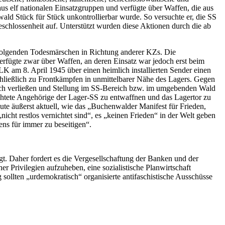
aus elf nationalen Einsatzgruppen und verfügte über Waffen, die aus
ld Stück für Stück unkontrollierbar wurde. So versuchte er, die SS
 Geschlossenheit auf. Unterstützt wurden diese Aktionen durch die ab
 folgenden Todesmärschen in Richtung anderer KZs. Die
rfügte zwar über Waffen, an deren Einsatz war jedoch erst beim
K am 8. April 1945 über einen heimlich installierten Sender einen
hließlich zu Frontkämpfen in unmittelbarer Nähe des Lagers. Gegen
ch verließen und Stellung im SS-Bereich bzw. im umgebenden Wald
htete Angehörige der Lager-SS zu entwaffnen und das Lagertor zu
ute äußerst aktuell, wie das „Buchenwalder Manifest für Frieden,
„nicht restlos vernichtet sind“, es „keinen Frieden“ in der Welt geben
ens für immer zu beseitigen“.
egt. Daher fordert es die Vergesellschaftung der Banken und der
r Privilegien aufzuheben, eine sozialistische Planwirtschaft
sollten „urdemokratisch“ organisierte antifaschistische Ausschüsse