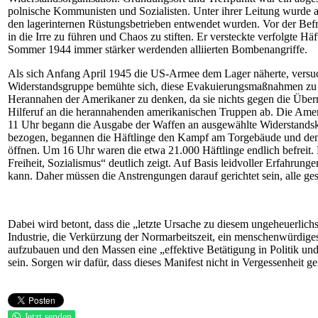
polnische Kommunisten und Sozialisten. Unter ihrer Leitung wurde auc
den lagerinternen Rüstungsbetrieben entwendet wurden. Vor der Befr
in die Irre zu führen und Chaos zu stiften. Er versteckte verfolgte H
Sommer 1944 immer stärker werdenden alliierten Bombenangriffe.
Als sich Anfang April 1945 die US-Armee dem Lager näherte, versuc
Widerstandsgruppe bemühte sich, diese Evakuierungsmaßnahmen zu ve
Herannahen der Amerikaner zu denken, da sie nichts gegen die Überm
Hilferuf an die herannahenden amerikanischen Truppen ab. Die Ameri
11 Uhr begann die Ausgabe der Waffen an ausgewählte Widerstands
bezogen, begannen die Häftlinge den Kampf am Torgebäude und den 
öffnen. Um 16 Uhr waren die etwa 21.000 Häftlinge endlich befreit. D
Freiheit, Sozialismus“ deutlich zeigt. Auf Basis leidvoller Erfahrunge
kann. Daher müssen die Anstrengungen darauf gerichtet sein, alle ge
Dabei wird betont, dass die „letzte Ursache zu diesem ungeheuerlichst
Industrie, die Verkürzung der Normarbeitszeit, ein menschenwürdiges 
aufzubauen und den Massen eine „effektive Betätigung in Politik und
sein. Sorgen wir dafür, dass dieses Manifest nicht in Vergessenheit ge
Jetzt senden