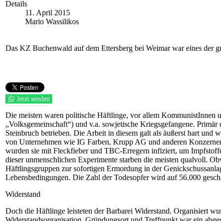
Details
11. April 2015
Mario Wassilikos
Das KZ Buchenwald auf dem Ettersberg bei Weimar war eines der gr
Jetzt senden
Die meisten waren politische Häftlinge, vor allem KommunistInnen u
„Volksgemeinschaft“) und v.a. sowjetische Kriegsgefangene. Primär 
Steinbruch betrieben. Die Arbeit in diesem galt als äußerst hart
von Unternehmen wie IG Farben, Krupp AG und anderen Konzernen br
wurden sie mit Fleckfieber und TBC-Erregern infiziert, um Impfsto
dieser unmenschlichen Experimente starben die meisten qualvoll. O
Häftlingsgruppen zur sofortigen Ermordung in der Genickschussanlag
Lebensbedingungen. Die Zahl der Todesopfer wird auf 56.000 geschä
Widerstand
Doch die Häftlinge leisteten der Barbarei Widerstand. Organisiert w
Widerstandsorganisation. Gründungsort und Treffpunkt war ein abges