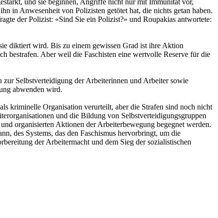
stärkt, und sie beginnen, Angriffe nicht nur mit Immunität vor,
n in Anwesenheit von Polizisten getötet hat, die nichts getan haben.
agte der Polizist: «Sind Sie ein Polizist?» und Roupakias antwortete:
ie diktiert wird. Bis zu einem gewissen Grad ist ihre Aktion
 bestrafen. Aber weil die Faschisten eine wertvolle Reserve für die
 zur Selbstverteidigung der Arbeiterinnen und Arbeiter sowie
ohung abwenden wird.
s kriminelle Organisation verurteilt, aber die Strafen sind noch nicht
beiterorganisationen und die Bildung von Selbstverteidigungsgruppen
n und organisierten Aktionen der Arbeiterbewegung begegnet werden.
kann, des Systems, das den Faschismus hervorbringt, um die
bereitung der Arbeitermacht und dem Sieg der sozialistischen