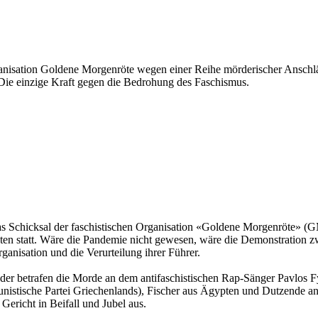
anisation Goldene Morgenröte wegen einer Reihe mörderischer Anschläge
 Die einzige Kraft gegen die Bedrohung des Faschismus.
 Schicksal der faschistischen Organisation «Goldene Morgenröte» (GM)
n statt. Wäre die Pandemie nicht gewesen, wäre die Demonstration zw
anisation und die Verurteilung ihrer Führer.
eder betrafen die Morde an dem antifaschistischen Rap-Sänger Pavlos
tische Partei Griechenlands), Fischer aus Ägypten und Dutzende ander
ericht in Beifall und Jubel aus.