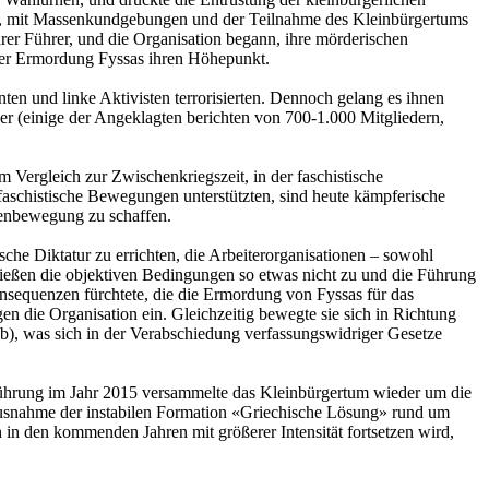
mus, mit Massenkundgebungen und der Teilnahme des Kleinbürgertums
er Führer, und die Organisation begann, ihre mörderischen
 der Ermordung Fyssas ihren Höhepunkt.
en und linke Aktivisten terrorisierten. Dennoch gelang es ihnen
er (einige der Angeklagten berichten von 700-1.000 Mitgliedern,
m Vergleich zur Zwischenkriegszeit, in der faschistische
faschistische Bewegungen unterstützten, sind heute kämpferische
ssenbewegung zu schaffen.
che Diktatur zu errichten, die Arbeiterorganisationen – sowohl
n, ließen die objektiven Bedingungen so etwas nicht zu und die Führung
onsequenzen fürchtete, die die Ermordung von Fyssas für das
 die Organisation ein. Gleichzeitig bewegte sie sich in Richtung
ob), was sich in der Verabschiedung verfassungswidriger Gesetze
ührung im Jahr 2015 versammelte das Kleinbürgertum wieder um die
Ausnahme der instabilen Formation «Griechische Lösung» rund um
 in den kommenden Jahren mit größerer Intensität fortsetzen wird,