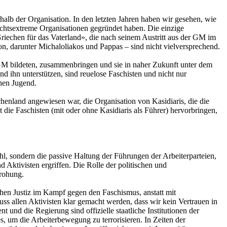
halb der Organisation. In den letzten Jahren haben wir gesehen, wie
chtsextreme Organisationen gegründet haben. Die einzige
riechen für das Vaterland», die nach seinem Austritt aus der GM im
, darunter Michaloliakos und Pappas – sind nicht vielversprechend.
 GM bildeten, zusammenbringen und sie in naher Zukunft unter dem
d ihn unterstützen, sind reuelose Faschisten und nicht nur
hen Jugend.
enland angewiesen war, die Organisation von Kasidiaris, die die
 die Faschisten (mit oder ohne Kasidiaris als Führer) hervorbringen,
ahl, sondern die passive Haltung der Führungen der Arbeiterparteien,
ktivisten ergriffen. Die Rolle der politischen und
drohung.
ichen Justiz im Kampf gegen den Faschismus, anstatt mit
s allen Aktivisten klar gemacht werden, dass wir kein Vertrauen in
und die Regierung sind offizielle staatliche Institutionen der
es, um die Arbeiterbewegung zu terrorisieren. In Zeiten der