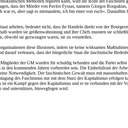
emokratischen Methoden regieren kann, wird die Rolle der Faschisten ge
agen, dass der Mörder von Pavlos Fyssas, namens Giorgos Roupakias, ih
h war es, aber sagt es niemandem, ich bin einer von euch». Daraufhin fr
aat arbeiten, bedeutet nicht, dass ihr Handeln direkt von der Bourgeois
lb wurden sie größenwahnsinnig und ihre Chefs mussten sie schließlich
ren, obwohl sie gezwungen waren, sie zu verurteilen.
norganisationen diese Illusionen, indem sie keine wirksamen Maßnahmen
nd darauf vertrauen, dass der bürgerliche Staat die faschistische Bedr
Mitglieder der GM wurden für schuldig befunden und die Partei selbst al
en in den kommenden Jahren vorbereitet sein. Die Einheitsfront der Ar
d eine Notwendigkeit. Der faschistischen Gewalt muss mit massenhafte
schlagung des Faschismus nur mit dem Sturz des Kapitalismus erfolgen 
st ein Kampf gegen den Kapitalismus und er ist verbunden mit der Vor
ren und unterstützen, hinwegfegen wird.