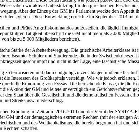
r Weise sahen wir aktive Unterstützung für den griechischen Faschis
ewegung. Aber der Einzug der GM ins Parlament weckte den Appetit ihr
 zu intensivieren. Diese Entwicklung erreichte im September 2013 mit
then und Piräus Angriffskommandos aufzustellen, die täglich Immigrant
unkt ihrer Tätigkeit überschritt die GM nicht mehr als 2.000 Mitglied
von bis zu 5.000 Mitgliedern berichten).
sche Stärke der Arbeiterbewegung. Die griechische Arbeiterklasse ist i
hrer, Beamte, Schüler und Studierende, die in der Zwischenkriegszeit 
nkriegszeit geschrumpft und nicht in der Lage, eine faschistische Ma
zu terrorisieren und dann endgültig zu zerschlagen und eine faschistis
ust die Interessen des Großkapitals verteidigt. Wie wir jedoch erklärte
ie durch die Ermordung von Fyssas. Die herrschende Klasse, die die K
ie Aktion der GM und leitete unverzüglich ein Gerichtsverfahren gegen
der den Staat über die Gesellschaft und die demokratischen Fesseln erh
und Streiks usw. niederschlug.
chwachen Erholung im Zeitraum 2016-2019 und der Verrat der SYRIZA-F
ung der GM und der demagogischen extremen Rechten (mit der einzigen 
echischen und des Weltkapitalismus, die bereits begonnen hat und sich
en Rechten schaffen.