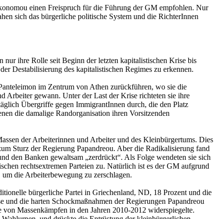
 Oikonomou einen Freispruch für die Führung der GM empfohlen. Nur
en sich das bürgerliche politische System und die RichterInnen
ur ihre Rolle seit Beginn der letzten kapitalistischen Krise bis
d der Destabilisierung des kapitalistischen Regimes zu erkennen.
. Panteleimon im Zentrum von Athen zurückführen, wo sie die
 Arbeiter gewann. Unter der Last der Krise richteten sie ihre
glich Übergriffe gegen ImmigrantInnen durch, die den Platz
enen die damalige Randorganisation ihren Vorsitzenden
ssen der Arbeiterinnen und Arbeiter und des Kleinbürgertums. Dies
um Sturz der Regierung Papandreou. Aber die Radikalisierung fand
 und den Banken gewaltsam „zerdrückt“. Als Folge wendeten sie sich
ischen rechtsextremen Parteien zu. Natürlich ist es der GM aufgrund
, um die Arbeiterbewegung zu zerschlagen.
itionelle bürgerliche Partei in Griechenland, ND, 18 Prozent und die
Krise und die harten Schockmaßnahmen der Regierungen Papandreou
ode von Massenkämpfen in den Jahren 2010-2012 widerspiegelte.
ie Wahlurnen, und drückte die Entrüstung der kleinbürgerlichen