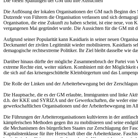
Die vielen Spaltungen der GM und ihre Aussichten
Die Auflösung der lokalen Organisationen der GM nach Beginn des Str
Dutzende von Führern die Organisation verlassen und sich demagogi
Organisation, die eine Zukunft zu haben scheint, ist eine neue, von
vergangenen Mai gegründet wurde. Die Aussichten für die GM mit den
Aufgrund seiner Popularität kann Kasidiaris in seiner neuen Organi
Deckmantel der zivilen Legitimität wieder mobilisieren. Kasidiaris s
demagogische rechtsextreme Politiker. Ihr Ziel bleibt dasselbe wie
Darüber hinaus dürfte der mögliche Zusammenbruch der Partei von V
extreme Rechte eint, weiter stärken. Kombiniert mit der Möglichkeit e
die sich auf das krisengeschüttelte Kleinbürgertum und das Lumpenpro
Die Rolle der Linken und der Arbeiterbewegung bei der Zerschlagun
Die Hauptsache, die es der GM erlaubte, Immigranten und linke Aktivi
d.h. der KKE und SYRIZA und der Gewerkschaften, die weder eine In
gewerkschaftlichen Organisationen und der Arbeiterbewegung im Allg
Die Führungen der Arbeiterorganisationen kultivieren in der antifasc
kämpferischen Methoden gegen ihn zu mobilisieren und seine endgülti
die Mechanismen des bürgerlichen Staates zur Zerschlagung der Faschi
Kapitalistenklasse für ihre Herrschaft über die Arbeiterklasse. Faschi