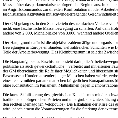
Massen über das parlamentarische bürgerliche Regime aus. In keine
an Angriffskommandos zur direkten Konfrontation mit der Arbeiterb
faschistischen Aktivitäten mit schwindelerregender Geschwindigkeit
Der GM gelang es, in den Stadtvierteln des «einfachen Volkes» von A
nicht, eine faschistische Massenbewegung zu schaffen. Auf dem Höhep
andere von 2.000, Michaloliakos von 3.000, während andere Quellen 
Der Hauptgrund dafür ist die objektive zahlenmäßige und organisatori
Bewegungen in Europa entstanden, viel zahlreicher. Schichten wie Le
Teile der Arbeiterbewegung. Das Kleinbürgertum ist seit der Zwische
Die Hauptaufgabe des Faschismus besteht darin, die Arbeiterbewegung 
politische als auch gewerkschaftliche – verbietet und mit eiserner Fa
der GM überschätzte die Reife ihrer Möglichkeiten und überschritt s
Bewusstsein Hunderttausender junger Menschen haben würde, verbot d
eines relativ milden parlamentarischen bürgerlichen Bonapartismus (
ohne Konsultation im Parlament, Maßnahmen gegen Demonstrationen 
Die kurze Stabilisierung des griechischen Kapitalismus mit der s
traditionellen bürgerlichen Parteien und untergrub die Unterstütz
den rechten Demagogen Velopoulos). Die Eskalation der Krise des gri
wird jedoch erneut die Voraussetzungen für die Stärkung der extrem