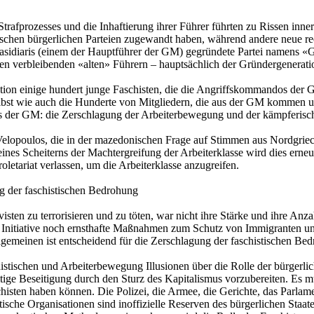
afprozesses und die Inhaftierung ihrer Führer führten zu Rissen inner
schen bürgerlichen Parteien zugewandt haben, während andere neue re
 Kasidiaris (einem der Hauptführer der GM) gegründete Partei namens «G
 verbleibenden «alten» Führern – hauptsächlich der Gründergeneration
sation einige hundert junge Faschisten, die die Angriffskommandos der
elbst wie auch die Hunderte von Mitgliedern, die aus der GM kommen un
 das der GM: die Zerschlagung der Arbeiterbewegung und der kämpferisc
elopoulos, die in der mazedonischen Frage auf Stimmen aus Nordgriech
ines Scheiterns der Machtergreifung der Arbeiterklasse wird dies erneut
letariat verlassen, um die Arbeiterklasse anzugreifen.
g der faschistischen Bedrohung
sten zu terrorisieren und zu töten, war nicht ihre Stärke und ihre Anz
itiative noch ernsthafte Maßnahmen zum Schutz von Immigranten und A
emeinen ist entscheidend für die Zerschlagung der faschistischen Be
histischen und Arbeiterbewegung Illusionen über die Rolle der bürgerl
ge Beseitigung durch den Sturz des Kapitalismus vorzubereiten. Es mus
sten haben können. Die Polizei, die Armee, die Gerichte, das Parlament 
stische Organisationen sind inoffizielle Reserven des bürgerlichen Staat