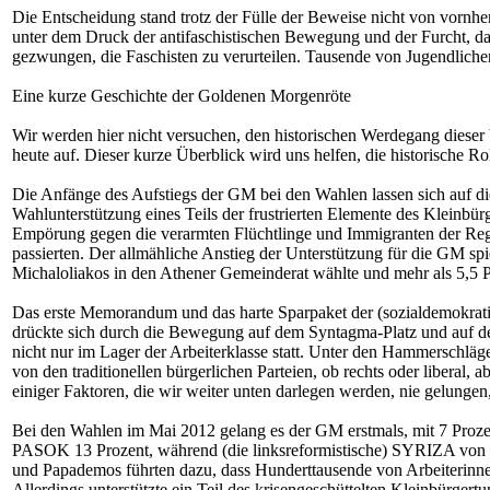
Die Entscheidung stand trotz der Fülle der Beweise nicht von vorn
unter dem Druck der antifaschistischen Bewegung und der Furcht, da
gezwungen, die Faschisten zu verurteilen. Tausende von Jugendlichen
Eine kurze Geschichte der Goldenen Morgenröte
Wir werden hier nicht versuchen, den historischen Werdegang dieser b
heute auf. Dieser kurze Überblick wird uns helfen, die historische Ro
Die Anfänge des Aufstiegs der GM bei den Wahlen lassen sich auf di
Wahlunterstützung eines Teils der frustrierten Elemente des Kleinbür
Empörung gegen die verarmten Flüchtlinge und Immigranten der Regi
passierten. Der allmähliche Anstieg der Unterstützung für die GM s
Michaloliakos in den Athener Gemeinderat wählte und mehr als 5,5 P
Das erste Memorandum und das harte Sparpaket der (sozialdemokrat
drückte sich durch die Bewegung auf dem Syntagma-Platz und auf de
nicht nur im Lager der Arbeiterklasse statt. Unter den Hammerschlä
von den traditionellen bürgerlichen Parteien, ob rechts oder libera
einiger Faktoren, die wir weiter unten darlegen werden, nie gelung
Bei den Wahlen im Mai 2012 gelang es der GM erstmals, mit 7 Prozent 
PASOK 13 Prozent, während (die linksreformistische) SYRIZA von 4 
und Papademos führten dazu, dass Hunderttausende von Arbeiterinnen
Allerdings unterstützte ein Teil des krisengeschüttelten Kleinbürger