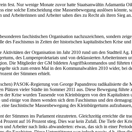
herein fest. Nur wenige Monate zuvor hatte Staatsanwältin Adamantia
ss eine solche Entscheidung eine Massenbewegung auslösen könnte, sah
 und Arbeiterinnen und Arbeiter sahen dies zu Recht als ihren Sieg an.
esonderen faschistischen Organisation nachzuzeichnen, sondern zeigen n
lle des Faschismus in Zeiten der historischen kapitalistischen Krise un
e Aktivitäten der Organisation im Jahr 2010 rund um den Stadtteil Ag
gertums, des Lumpenproletariats und von deklassierten Arbeiterinnen und
on. Die Mitglieder der GM bildeten Angriffskommandos und führten tä
piegelte sich zum ersten Mal in den Kommunalwahlen 2010 wider, bei d
rozent der Stimmen erhielt.
ischen) PASOK-Regierung von George Papandreou radikalisierte die Ma
n Plätzen vieler Städte im Sommer 2011 aus. Diese Bewegung führte z
gen der Krise wurden Tausende von Kleinbürgern von den Kapitalisten
l, ab und einige von ihnen wenden sich dem Faschismus und den demagog
en, eine faschistische Massenbewegung des Kleinbürgertums aufzubauen
der Stimmen ins Parlament einzutreten. Gleichzeitig erreichte die trad
Prozent auf 16 Prozent stieg. Dies war kein Zufall. Die Tiefe der 
 und Arbeiter nach links abwanderten: etwas, das sich in einer Peri
tums die Faschisten. Diese Unterstützung war jedoch passiv, d.h. über d