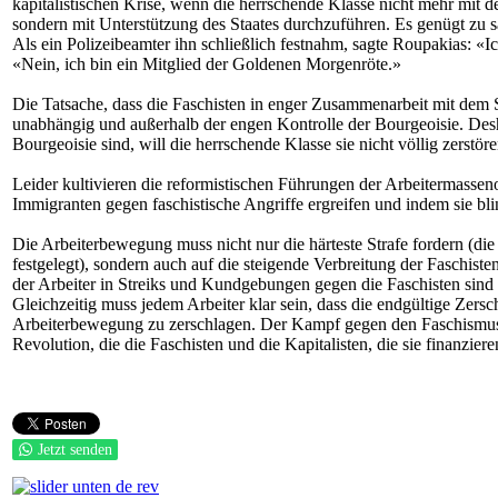
kapitalistischen Krise, wenn die herrschende Klasse nicht mehr mit d
sondern mit Unterstützung des Staates durchzuführen. Es genügt zu s
Als ein Polizeibeamter ihn schließlich festnahm, sagte Roupakias: «Ic
«Nein, ich bin ein Mitglied der Goldenen Morgenröte.»
Die Tatsache, dass die Faschisten in enger Zusammenarbeit mit dem St
unabhängig und außerhalb der engen Kontrolle der Bourgeoisie. Desha
Bourgeoisie sind, will die herrschende Klasse sie nicht völlig zerstö
Leider kultivieren die reformistischen Führungen der Arbeitermasse
Immigranten gegen faschistische Angriffe ergreifen und indem sie bli
Die Arbeiterbewegung muss nicht nur die härteste Strafe fordern (die 
festgelegt), sondern auch auf die steigende Verbreitung der Faschist
der Arbeiter in Streiks und Kundgebungen gegen die Faschisten sin
Gleichzeitig muss jedem Arbeiter klar sein, dass die endgültige Zer
Arbeiterbewegung zu zerschlagen. Der Kampf gegen den Faschismus i
Revolution, die die Faschisten und die Kapitalisten, die sie finanzie
Jetzt senden