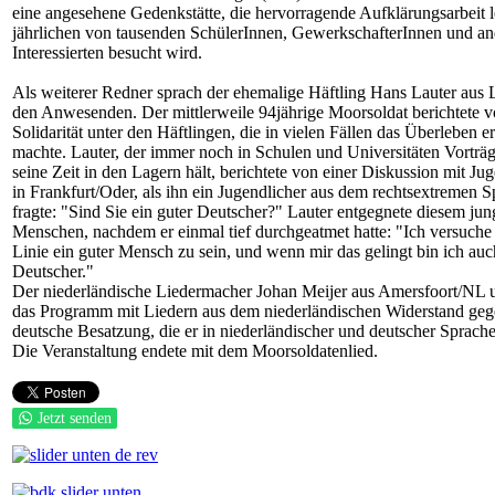
eine angesehene Gedenkstätte, die hervorragende Aufklärungsarbeit l
jährlichen von tausenden SchülerInnen, GewerkschafterInnen und a
Interessierten besucht wird.
Als weiterer Redner sprach der ehemalige Häftling Hans Lauter aus 
den Anwesenden. Der mittlerweile 94jährige Moorsoldat berichtete v
Solidarität unter den Häftlingen, die in vielen Fällen das Überleben e
machte. Lauter, der immer noch in Schulen und Universitäten Vorträ
seine Zeit in den Lagern hält, berichtete von einer Diskussion mit Ju
in Frankfurt/Oder, als ihn ein Jugendlicher aus dem rechtsextremen 
fragte: "Sind Sie ein guter Deutscher?" Lauter entgegnete diesem ju
Menschen, nachdem er einmal tief durchgeatmet hatte: "Ich versuche i
Linie ein guter Mensch zu sein, und wenn mir das gelingt bin ich auc
Deutscher."
Der niederländische Liedermacher Johan Meijer aus Amersfoort/NL
das Programm mit Liedern aus dem niederländischen Widerstand geg
deutsche Besatzung, die er in niederländischer und deutscher Sprache
Die Veranstaltung endete mit dem Moorsoldatenlied.
Jetzt senden