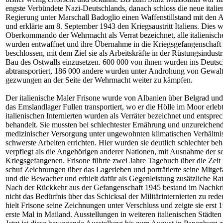
engste Verbündete Nazi-Deutschlands, danach schloss die neue italie
Regierung unter Marschall Badoglio einen Waffenstillstand mit den Al
und erklärte am 8. September 1943 den Kriegsaustritt Italiens. Dies
Oberkommando der Wehrmacht als Verrat bezeichnet, alle italienisch
wurden entwaffnet und ihre Übernahme in die Kriegsgefangenschaft
beschlossen, mit dem Ziel sie als Arbeitskräfte in der Rüstungsindust
Bau des Ostwalls einzusetzen. 600 000 von ihnen wurden ins Deuts
abtransportiert, 186 000 andere wurden unter Androhung von Gewal
gezwungen an der Seite der Wehrmacht weiter zu kämpfen.
Der italienische Maler Frisone wurde von Albanien über Belgrad un
das Emslandlager Fullen transportiert, wo er die Hölle im Moor erleb
italienischen Internierten wurden als Verräter bezeichnet und entspre
behandelt. Sie mussten bei schlechtester Ernährung und unzureichen
medizinischer Versorgung unter ungewohnten klimatischen Verhältni
schwerste Arbeiten errichten. Hier wurden sie deutlich schlechter be
verpflegt als die Angehörigen anderer Nationen, mit Ausnahme der s
Kriegsgefangenen. Frisone führte zwei Jahre Tagebuch über die Zeit 
schuf Zeichnungen über das Lagerleben und porträtierte seine Mitge
und die Bewacher und erhielt dafür als Gegenleistung zusätzliche Ra
Nach der Rückkehr aus der Gefangenschaft 1945 bestand im Nachkri
nicht das Bedürfnis über das Schicksal der Militärinternierten zu rede
hielt Frisone seine Zeichnungen unter Verschluss und zeigte sie erst 
erste Mal in Mailand. Ausstellungen in weiteren italienischen Städten 