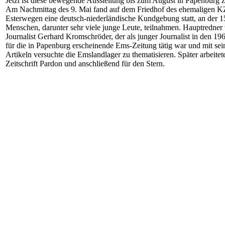
Jetzt ist diese bewegende Ausstellung bis zum August in Papenburg z
Am Nachmittag des 9. Mai fand auf dem Friedhof des ehemaligen K
Esterwegen eine deutsch-niederländische Kundgebung statt, an der 1
Menschen, darunter sehr viele junge Leute, teilnahmen. Hauptredner
Journalist Gerhard Kromschröder, der als junger Journalist in den 19
für die in Papenburg erscheinende Ems-Zeitung tätig war und mit sei
Artikeln versuchte die Emslandlager zu thematisieren. Später arbeitete
Zeitschrift Pardon und anschließend für den Stern.