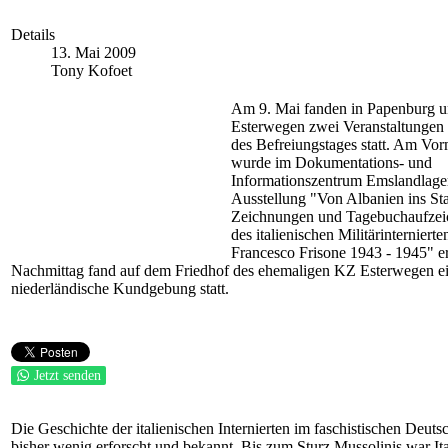
Details
13. Mai 2009
Tony Kofoet
Am 9. Mai fanden in Papenburg 
Esterwegen zwei Veranstaltungen 
des Befreiungstages statt. Am Vor
wurde im Dokumentations- und
Informationszentrum Emslandlager
Ausstellung "Von Albanien ins St
Zeichnungen und Tagebuchaufze
des italienischen Militärinterniert
Francesco Frisone 1943 - 1945" e
Nachmittag fand auf dem Friedhof des ehemaligen KZ Esterwegen ei
niederländische Kundgebung statt.
Jetzt senden
Die Geschichte der italienischen Internierten im faschistischen Deutsc
bisher wenig erforscht und bekannt. Bis zum Sturz Mussolinis war Ita