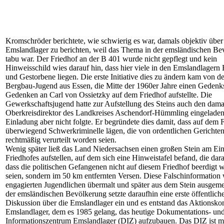
Kromschröder berichtete, wie schwierig es war, damals objektiv über
Emslandlager zu berichten, weil das Thema in der emsländischen Be
tabu war. Der Friedhof an der B 401 wurde nicht gepflegt und kein
Hinweisschild wies darauf hin, dass hier viele in den Emslandlagern
und Gestorbene liegen. Die erste Initiative dies zu ändern kam von d
Bergbau-Jugend aus Essen, die Mitte der 1960er Jahre einen Gedenk
Gedenken an Carl von Ossietzky auf dem Friedhof aufstellte. Die
Gewerkschaftsjugend hatte zur Aufstellung des Steins auch den dama
Oberkreisdirektor des Landkreises Aschendorf-Hümmling eingeladen,
Einladung aber nicht folgte. Er begründete dies damit, dass auf dem 
überwiegend Schwerkriminelle lägen, die von ordentlichen Gerichte
rechtmäßig verurteilt worden seien.
Wenig später ließ das Land Niedersachsen einen großen Stein am Ei
Friedhofes aufstellen, auf dem sich eine Hinweistafel befand, die dar
dass die politischen Gefangenen nicht auf diesem Friedhof beerdigt 
seien, sondern im 50 km entfernten Versen. Diese Falschinformation
engagierten Jugendlichen übermalt und später aus dem Stein ausgemei
der emsländischen Bevölkerung setzte daraufhin eine erste öffentlich
Diskussion über die Emslandlager ein und es entstand das Aktionsko
Emslandlager, dem es 1985 gelang, das heutige Dokumentations- un
Informationszentrum Emslandlager (DIZ) aufzubauen. Das DIZ ist mi