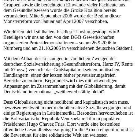
Gruppen sowie die berechtigten Einwände vieler Fachleute aus
dem Gesundheitswesen wurde die Große Koalition bereits
verunsichert. Mitte September 2006 wurde der Beginn dieser
Monsterreform von Januar auf April 2007 verschoben.
Wir dürfen nicht stillhalten, bis dieser Unsinn gestoppt wird!
Beteiligen wir uns an den von den DGB-Gewerkschaften
organisierten Protestdemonstrationen – so am 26.9.2006 in
Nürnberg und am 21.10.2006 in verschiedenen deutschen Städten!!
Mit dem Abbau der Leistungen in sämtlichen Zweigen der
deutschen Sozialversicherung (Gesundheitsreform, Hartz IV, Rente
mit 67 usw.) versucht das Großkapital mit seinen politischen
Handlangern, einen der letzten bisher privatisierungsfreien
Bereiche zu erobern. Begründet wird dies mit notwendigen
Anpassungen im Zusammenhang mit der Globalisierung, damit
Deutschland international „wettbewerbsfähig bleibt“.
Dass Globalisierung nicht neoliberal und kapitalistisch sein muss,
beweisen weltweit immer mehr alternative Sozialbewegungen und
einige Regierungen in Lateinamerika. Besonders hervorzuheben ist
die Bolivarianische Republik Venezuela mit ihrem populären
Präsidenten Hugo Chavez Frias. Dort wurde eine kostenlose
öffentliche Gesundheitsversorgung für die Armen eingeführt und ist
die Bewegung für eine solidarische Welt am weitesten