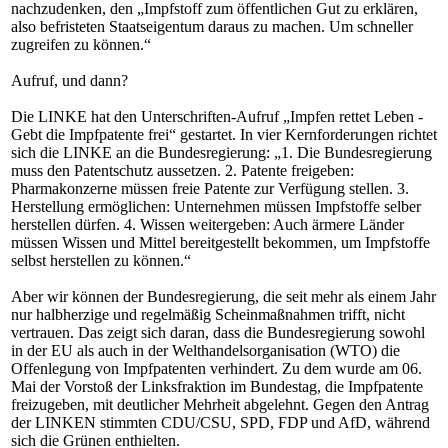
nachzudenken, den „Impfstoff zum öffentlichen Gut zu erklären,
also befristeten Staatseigentum daraus zu machen. Um schneller
zugreifen zu können.“
Aufruf, und dann?
Die LINKE hat den Unterschriften-Aufruf „Impfen rettet Leben -
Gebt die Impfpatente frei“ gestartet. In vier Kernforderungen richtet
sich die LINKE an die Bundesregierung: „1. Die Bundesregierung
muss den Patentschutz aussetzen. 2. Patente freigeben:
Pharmakonzerne müssen freie Patente zur Verfügung stellen. 3.
Herstellung ermöglichen: Unternehmen müssen Impfstoffe selber
herstellen dürfen. 4. Wissen weitergeben: Auch ärmere Länder
müssen Wissen und Mittel bereitgestellt bekommen, um Impfstoffe
selbst herstellen zu können.“
Aber wir können der Bundesregierung, die seit mehr als einem Jahr
nur halbherzige und regelmäßig Scheinmaßnahmen trifft, nicht
vertrauen. Das zeigt sich daran, dass die Bundesregierung sowohl
in der EU als auch in der Welthandelsorganisation (WTO) die
Offenlegung von Impfpatenten verhindert. Zu dem wurde am 06.
Mai der Vorstoß der Linksfraktion im Bundestag, die Impfpatente
freizugeben, mit deutlicher Mehrheit abgelehnt. Gegen den Antrag
der LINKEN stimmten CDU/CSU, SPD, FDP und AfD, während
sich die Grünen enthielten.