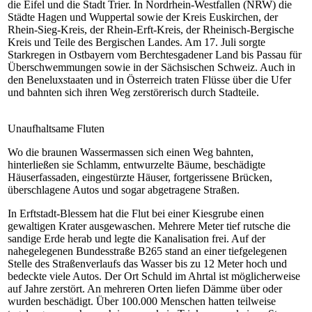
die Eifel und die Stadt Trier. In Nordrhein-Westfallen (NRW) die
Städte Hagen und Wuppertal sowie der Kreis Euskirchen, der
Rhein-Sieg-Kreis, der Rhein-Erft-Kreis, der Rheinisch-Bergische
Kreis und Teile des Bergischen Landes. Am 17. Juli sorgte
Starkregen in Ostbayern vom Berchtesgadener Land bis Passau für
Überschwemmungen sowie in der Sächsischen Schweiz. Auch in
den Beneluxstaaten und in Österreich traten Flüsse über die Ufer
und bahnten sich ihren Weg zerstörerisch durch Stadteile.
Unaufhaltsame Fluten
Wo die braunen Wassermassen sich einen Weg bahnten,
hinterließen sie Schlamm, entwurzelte Bäume, beschädigte
Häuserfassaden, eingestürzte Häuser, fortgerissene Brücken,
überschlagene Autos und sogar abgetragene Straßen.
In Erftstadt-Blessem hat die Flut bei einer Kiesgrube einen
gewaltigen Krater ausgewaschen. Mehrere Meter tief rutsche die
sandige Erde herab und legte die Kanalisation frei. Auf der
nahegelegenen Bundesstraße B265 stand an einer tiefgelegenen
Stelle des Straßenverlaufs das Wasser bis zu 12 Meter hoch und
bedeckte viele Autos. Der Ort Schuld im Ahrtal ist möglicherweise
auf Jahre zerstört. An mehreren Orten liefen Dämme über oder
wurden beschädigt. Über 100.000 Menschen hatten teilweise