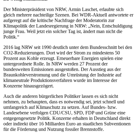
Der Ministerpräsident von NRW, Armin Laschet, erlaubte sich
gleich mehrere nachteilige Szenen. Bei WDR-Aktuell antwortete er
aufgeregt auf die kritische Nachfrage der Moderatorin zur
Klimapolitik der Landesregierung in NRW: „Nein, Entschuldigung
junge Frau. Weil jetzt ein solcher Tag ist, ändert man nicht die
Politik.“
2016 lag NRW seit 1990 deutlich unter dem Bundesschnitt bei den
CO2-Reduzierungen. Dort wird der Strom zu mindestens 50
Prozent aus Kohle erzeugt. Erneuerbare Energien spielen eine
untergeordnete Rolle. In NRW werden 27 Prozent der
bundesweiten Emissionen ausgestoßen. Der Ausstieg aus der
Braunkohleverstromung und die Umrüstung der Industrie auf
klimaneutrale Produktionsverfahren wurde im Interesse der
Konzerne hinausgezögert.
Auch die anderen bürgerlichen Politiker lassen es sich nicht
nehmen, zu behaupten, dass es notwendig sei, jetzt schnell und
umfangreich auf Klimaschutz zu setzen. Auf Bundes- bzw.
Landesebene verfolgen CDU/CSU, SPD, FDP und Grüne eine
entgegengesetzte Politik. Konzerne erhalten in Deutschland direkt
oder indirekt über 16 Milliarden Euro an staatlichen Subventionen
für die Förderung und Nutzung fossiler Brennstoffe.