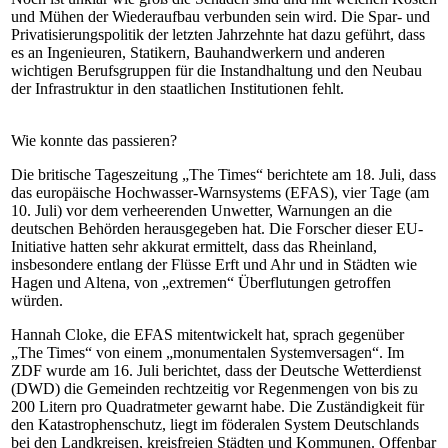
und Mühen der Wiederaufbau verbunden sein wird. Die Spar- und
Privatisierungspolitik der letzten Jahrzehnte hat dazu geführt, dass
es an Ingenieuren, Statikern, Bauhandwerkern und anderen
wichtigen Berufsgruppen für die Instandhaltung und den Neubau
der Infrastruktur in den staatlichen Institutionen fehlt.
Wie konnte das passieren?
Die britische Tageszeitung „The Times“ berichtete am 18. Juli, dass
das europäische Hochwasser-Warnsystems (EFAS), vier Tage (am
10. Juli) vor dem verheerenden Unwetter, Warnungen an die
deutschen Behörden herausgegeben hat. Die Forscher dieser EU-
Initiative hatten sehr akkurat ermittelt, dass das Rheinland,
insbesondere entlang der Flüsse Erft und Ahr und in Städten wie
Hagen und Altena, von „extremen“ Überflutungen getroffen
würden.
Hannah Cloke, die EFAS mitentwickelt hat, sprach gegenüber
„The Times“ von einem „monumentalen Systemversagen“. Im
ZDF wurde am 16. Juli berichtet, dass der Deutsche Wetterdienst
(DWD) die Gemeinden rechtzeitig vor Regenmengen von bis zu
200 Litern pro Quadratmeter gewarnt habe. Die Zuständigkeit für
den Katastrophenschutz, liegt im föderalen System Deutschlands
bei den Landkreisen, kreisfreien Städten und Kommunen. Offenbar