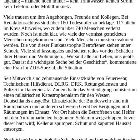
tagelang – manche noch immer – kein Trinkwasser, keinen Strom,
kein Telefon- oder Mobilfunknetz.
Viele trauern um ihre Angehörigen, Freunde und Kollegen. Bei
Redaktionsschluss sind über 160 Todesopfer zu beklage. 117 allein
im Kreis Ahrweiler, wo zudem über 740 Menschen verletzt
wurden. Noch ist nicht klar, wie viele der vermisst gemeldeten
Menschen umgekommen sind. Viele Menschen mussten evakuiert
werden. Die von dieser Flutkatastrophe Betroffenen stehen unter
Schock. Viele sind fassungslos und stehen ratlos vor den Schäden
ihrer Häuser und Wohnungen. „Wir sind alle am Leben, uns geht’s
gut. Das ist die wichtigste Sache bei der Geschichte“, kommentierte
eine Frau im ZDF-Spezial, die Situation.
Seit Mittwoch sind zehntausende Einsatzkräfte von Feuerwehr,
Technischem Hilfsdienst, DLRG, DRK, Rettungsdiensten und
Polizei im Dauereinsatz. Zudem hatte das Verteidigungsministerium
einen militärischen Katastrophenalarm für den Westen
Deutschlands ausgelöst. Einsatzkräfte der Bundeswehr sind mit
Räumpanzern und anderem schweren Gerät bei Bergungen und
Räumungen im Einsatz. Vor Ort haben die Betroffenen und Helfer
mit den Aufräumarbeiten begonnen: Schlamm wegschippen, bevor
dieser hart wird; Keller auspumpen; Schutt und kaputten Hausrat
entsorgen.
Noch ist unklar wie groß die Schäden sind und mit welchen Kosten