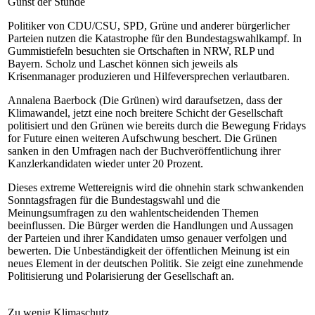
Gunst der Stunde
Politiker von CDU/CSU, SPD, Grüne und anderer bürgerlicher
Parteien nutzen die Katastrophe für den Bundestagswahlkampf. In
Gummistiefeln besuchten sie Ortschaften in NRW, RLP und
Bayern. Scholz und Laschet können sich jeweils als
Krisenmanager produzieren und Hilfeversprechen verlautbaren.
Annalena Baerbock (Die Grünen) wird daraufsetzen, dass der
Klimawandel, jetzt eine noch breitere Schicht der Gesellschaft
politisiert und den Grünen wie bereits durch die Bewegung Fridays
for Future einen weiteren Aufschwung beschert. Die Grünen
sanken in den Umfragen nach der Buchveröffentlichung ihrer
Kanzlerkandidaten wieder unter 20 Prozent.
Dieses extreme Wettereignis wird die ohnehin stark schwankenden
Sonntagsfragen für die Bundestagswahl und die
Meinungsumfragen zu den wahlentscheidenden Themen
beeinflussen. Die Bürger werden die Handlungen und Aussagen
der Parteien und ihrer Kandidaten umso genauer verfolgen und
bewerten. Die Unbeständigkeit der öffentlichen Meinung ist ein
neues Element in der deutschen Politik. Sie zeigt eine zunehmende
Politisierung und Polarisierung der Gesellschaft an.
Zu wenig Klimaschutz