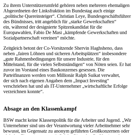
Zu ihrem Unterstützerumfeld gehören neben mehreren ehemaligen
Abgeordneten der Linksfraktion im Bundestag auch einige
„politische Quereinsteiger“. Christian Leye, Bundesgeschäftsführer
des Bündnisses, tritt angeblich für „starke Gewerkschaften“
ein, während der designierte Spitzenkandidat für die
Europawahlen, Fabio De Masi „kämpfende Gewerkschaften und
Sozialpartnerschaft vereinen“ möchte.
Zeitgleich betont der Co-Vorsitzende Shervin Haghsheno, dass
neben „fairen Löhnen und sicheren Arbeitsplätzen“ insbesondere
„gute Rahmenbedingungen für unsere Industrie, für den
Mittelstand, für die vielen Selbstständigen“ von Nöten seien. Er hat
zuvor im Vorstand eines Baukonzernes gesessen. Die
Parteifinanzen werden vom Millionär Ralph Suikat verwaltet,
der sich nach eigenen Angaben dem „Impact Investing“
verschrieben hat und als IT-Unternehmer „wirtschaftliche Erfolge
verzeichnen konnte“.
Absage an den Klassenkampf
BSW macht keine Klassenpolitik für die Arbeiter und Jugend. „Wir
Unternehmer sind uns der Verantwortung vieler Arbeitnehmer sehr
bewusst, im Gegensatz zu anonym geführten Großkonzernen oder