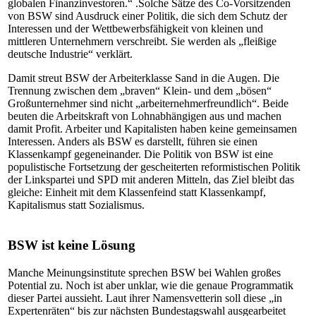
globalen Finanzinvestoren.“ .Solche Sätze des Co-Vorsitzenden
von BSW sind Ausdruck einer Politik, die sich dem Schutz der
Interessen und der Wettbewerbsfähigkeit von kleinen und
mittleren Unternehmern verschreibt. Sie werden als „fleißige
deutsche Industrie“ verklärt.
Damit streut BSW der Arbeiterklasse Sand in die Augen. Die
Trennung zwischen dem „braven“ Klein- und dem „bösen“
Großunternehmer sind nicht „arbeiternehmerfreundlich“. Beide
beuten die Arbeitskraft von Lohnabhängigen aus und machen
damit Profit. Arbeiter und Kapitalisten haben keine gemeinsamen
Interessen. Anders als BSW es darstellt, führen sie einen
Klassenkampf gegeneinander. Die Politik von BSW ist eine
populistische Fortsetzung der gescheiterten reformistischen Politik
der Linkspartei und SPD mit anderen Mitteln, das Ziel bleibt das
gleiche: Einheit mit dem Klassenfeind statt Klassenkampf,
Kapitalismus statt Sozialismus.
BSW ist keine Lösung
Manche Meinungsinstitute sprechen BSW bei Wahlen großes
Potential zu. Noch ist aber unklar, wie die genaue Programmatik
dieser Partei aussieht. Laut ihrer Namensvetterin soll diese „in
Expertenräten“ bis zur nächsten Bundestagswahl ausgearbeitet