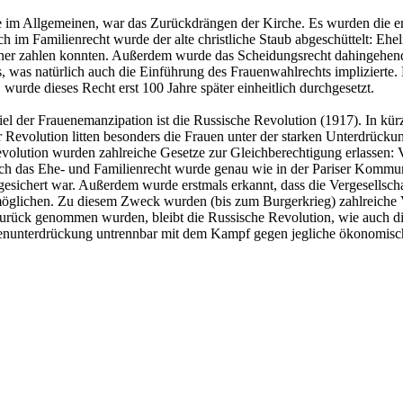
 im Allgemeinen, war das Zurückdrängen der Kirche. Es wurden die er
ch im Familienrecht wurde der alte christliche Staub abgeschüttelt: Eh
ner zahlen konnten. Außerdem wurde das Scheidungsrecht dahingehend
, was natürlich auch die Einführung des Frauenwahlrechts implizierte
urde dieses Recht erst 100 Jahre später einheitlich durchgesetzt.
l der Frauenemanzipation ist die Russische Revolution (1917). In kürz
der Revolution litten besonders die Frauen unter der starken Unterdrück
evolution wurden zahlreiche Gesetze zur Gleichberechtigung erlassen: 
 das Ehe- und Familienrecht wurde genau wie in der Pariser Kommune
sichert war. Außerdem wurde erstmals erkannt, dass die Vergesellscha
rmöglichen. Zu diesem Zweck wurden (bis zum Burgerkrieg) zahlreich
zurück genommen wurden, bleibt die Russische Revolution, wie auch 
uenunterdrückung untrennbar mit dem Kampf gegen jegliche ökonomisch