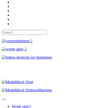
Auf Facebook folgen
Bei Twitter teilen
Instagram
Auf Youtube folgen
der funke - Shop
marxist.com
Werde aktiv!