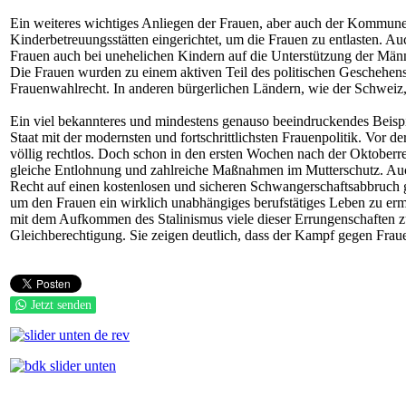
Ein weiteres wichtiges Anliegen der Frauen, aber auch der Kommune
Kinderbetreuungsstätten eingerichtet, um die Frauen zu entlasten. Au
Frauen auch bei unehelichen Kindern auf die Unterstützung der Män
Die Frauen wurden zu einem aktiven Teil des politischen Geschehens
Frauenwahlrecht. In anderen bürgerlichen Ländern, wie der Schweiz, w
Ein viel bekannteres und mindestens genauso beeindruckendes Beispie
Staat mit der modernsten und fortschrittlichsten Frauenpolitik. Vor 
völlig rechtlos. Doch schon in den ersten Wochen nach der Oktoberr
gleiche Entlohnung und zahlreiche Maßnahmen im Mutterschutz. Auch
Recht auf einen kostenlosen und sicheren Schwangerschaftsabbruch ge
um den Frauen ein wirklich unabhängiges berufstätiges Leben zu e
mit dem Aufkommen des Stalinismus viele dieser Errungenschaften 
Gleichberechtigung. Sie zeigen deutlich, dass der Kampf gegen Fra
Jetzt senden