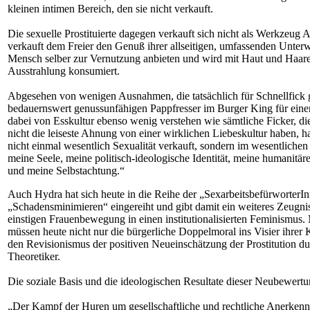
kleinen intimen Bereich, den sie nicht verkauft.
Die sexuelle Prostituierte dagegen verkauft sich nicht als Werkzeug Ar
verkauft dem Freier den Genuß ihrer allseitigen, umfassenden Unterw
Mensch selber zur Vernutzung anbieten und wird mit Haut und Haare
Ausstrahlung konsumiert.
Abgesehen von wenigen Ausnahmen, die tatsächlich für Schnellfick g
bedauernswert genussunfähigen Pappfresser im Burger King für ein
dabei von Esskultur ebenso wenig verstehen wie sämtliche Ficker, die
nicht die leiseste Ahnung von einer wirklichen Liebeskultur haben, ha
nicht einmal wesentlich Sexualität verkauft, sondern im wesentlich
meine Seele, meine politisch-ideologische Identität, meine humanitär
und meine Selbstachtung.“
Auch Hydra hat sich heute in die Reihe der „SexarbeitsbefürworterI
„Schadensminimieren“ eingereiht und gibt damit ein weiteres Zeugnis
einstigen Frauenbewegung in einen institutionalisierten Feminismus.
müssen heute nicht nur die bürgerliche Doppelmoral ins Visier ihrer
den Revisionismus der positiven Neueinschätzung der Prostitution du
Theoretiker.
Die soziale Basis und die ideologischen Resultate dieser Neubewertu
„Der Kampf der Huren um gesellschaftliche und rechtliche Anerkennu