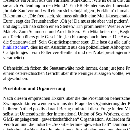
„Abends ein Anruf aus der Parlamentsdirektion: ‚Wie ist denn die Ju
sie auch Vollendung in den Mund?’ Ein PR-Berater aus der Innenstadt 
‚brutale Sau’ vor und will einem siebzehnjährigen ‚Ferkilein’ einmal a
Bekommt er. ‚Die freut sich, sie muss nämlich eine Meniskusoperat
Euro’, sagt der Frauenhändler. ‚Oh je! Da muss sie aber viel pudern
und sagt: ‚Ich hab schon einen Steifen.’ Ein prominenter Wiener Anwa
Mädels. Zum Schmusen und Arschficken.’ Ein Mitarbeiter der ‚Begleit
am Telefon übers gute Geschäft: ‚Ich bin ausgebucht heute. Die Anw
die Staatsanwälte!’ Sein Gesprächspartner sagt: ‚Die hast du alle auf d
hinklatschen“
, dies ist ein Ausschnitt aus den polizeilichen Abhörpro
Callgirlringes - vom Falter veröffentlicht und der Nobelpreisträgerin El
verarbeitet)
Offensichtlich ficken die Staatsanwälte noch immer, denn just jene Pro
einem österreichischen Gericht über ihre Peiniger aussagen wollte, 
abgeschoben.
Prostitution und Organisierung
Nach diesem empirischen Exkurs über die die Prostitution beherrsc
Zwangsstrukturen wenden wir uns der Frage der Organisierung der P
in ihrem Artikel positiv darauf Bezug und stellt diese Frage in den Mit
selbst ist Unterstützerin der International Union of Sex Workers, ein
GMB angelagerten „gewerkschaftlichen“ Organisation. Außerdem fü
Ver.di an und die indische „SexarbeiterInnengewerkschaft“ Dumbar an
wiederholt darüber, dass Feministinnen Sexarbeiterinnen und deren 