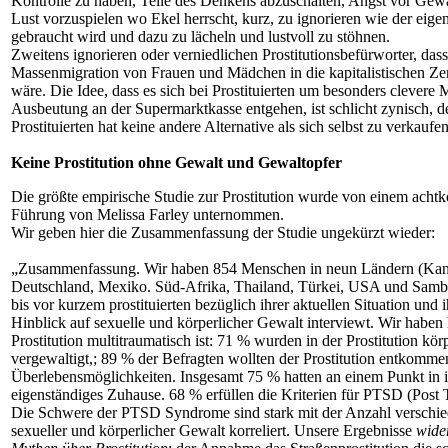
Kontrolle zu haben, Teile des Denkens abzuschalten, Angst vor Gewal
Lust vorzuspielen wo Ekel herrscht, kurz, zu ignorieren wie der ei
gebraucht wird und dazu zu lächeln und lustvoll zu stöhnen.
Zweitens ignorieren oder verniedlichen Prostitutionsbefürworter, das
Massenmigration von Frauen und Mädchen in die kapitalistischen Zen
wäre. Die Idee, dass es sich bei Prostituierten um besonders clevere 
Ausbeutung an der Supermarktkasse entgehen, ist schlicht zynisch, d
Prostituierten hat keine andere Alternative als sich selbst zu verkaufen
Keine Prostitution ohne Gewalt und Gewaltopfer
Die größte empirische Studie zur Prostitution wurde von einem acht
Führung von Melissa Farley unternommen.
Wir geben hier die Zusammenfassung der Studie ungekürzt wieder:
„Zusammenfassung. Wir haben 854 Menschen in neun Ländern (Kan
Deutschland, Mexiko. Süd-Afrika, Thailand, Türkei, USA und Sambi
bis vor kurzem prostituierten bezüglich ihrer aktuellen Situation und
Hinblick auf sexuelle und körperlicher Gewalt interviewt. Wir haben
Prostitution multitraumatisch ist: 71 % wurden in der Prostitution kö
vergewaltigt,; 89 % der Befragten wollten der Prostitution entkomme
Überlebensmöglichkeiten. Insgesamt 75 % hatten an einem Punkt in 
eigenständiges Zuhause. 68 % erfüllen die Kriterien für PTSD (Post 
Die Schwere der PTSD Syndrome sind stark mit der Anzahl verschie
sexueller und körperlicher Gewalt korreliert. Unsere Ergebnisse
wide