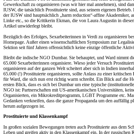
Gewerkschaft zu organisieren (was wir hier mal annehmen), sind damit
IUSW, die tatsächlich Prostituierte sind, aus seinem eigenen Betrieb.
der IUSW sind hauptsächlich „harm reduction“-affine Akademiker, an
Linke etc., so die Kritikerin Ekman, die von Laura Augustin in diesem
Artikel unwiderlegt bleibt.
Bezüglich des Erfolges, Sexarbeiterinnen in Verdi zu organisieren be
Homepage. Außer einen wissenschaftlichen Symposium zur Legalisier
Sektion seit fünf Jahren offensichtlich keine einzige öffentliche Aktivi
Bleibt die indische NGO Dumbar. Sie behauptet, und Ward nimmt dies
65.000 Sexarbeiterinnen organisiere. Wieso jeder Versuch Prostituier
organisieren auf der ganzen Welt scheitert aber sich in Indien innerh
65.000 (!) Prostituierte organisieren, sollte Anlass zu einer kritischen
für Ward, die sich nun erst richtig warm schreibt. Ein Blick auf die
ersten Blick, dass es sich bei Dumbar um eine typische (institutionel
NGO ist: Partnerschaften mit US-amerikanischen Universitäten, keine
Organisierten, ein Mikrokreditprogramm, LGBT Programme etc. Man
Gedanken verkneifen, dass die ganze Propaganda um den auffällig pl
herum aufgezogen ist.
Prostituierte und Klassenkampf
In großen sozialen Bewegungen treten auch Prostituierte aus dem Scha
Leben und greifen aktiv in den Klassenkampf ein. In der russischen 