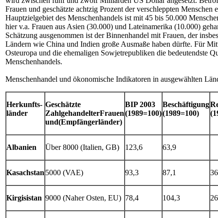
wird zwischen fünf und zwölf Milliarden US Dollar angesetzt. Betro
Frauen und geschätzte achtzig Prozent der verschleppten Menschen e
Hauptzielgebiet des Menschenhandels ist mit 45 bis 50.000 Mensch
hier v.a. Frauen aus Asien (30.000) und Lateinamerika (10.000) ge
Schätzung ausgenommen ist der Binnenhandel mit Frauen, der insbeso
Ländern wie China und Indien große Ausmaße haben dürfte. Für Mitt
Osteuropa und die ehemaligen Sowjetrepubliken die bedeutendste Qu
Menschenhandels.
Menschenhandel und ökonomische Indikatoren in ausgewählten Län
Herkunfts-
Geschätzte
BIP 2003
Beschäftigung
Re
länder
ZahlgehandelterFrauen
(1989=100)
(1989=100)
(1
und(Empfängerländer)
Albanien
Über 8000 (Italien, GB)
123,6
63,9
Kasachstan
5000 (VAE)
93,3
87,1
36
Kirgisistan
9000 (Naher Osten, EU)
78,4
104,3
26