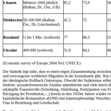
Litauen
Mehrere 1000 jährlich
85,2
73,9
56
(Balkan, Dt., Öst., GB)
Moldawien
50-100.000 (Balkan,
41,3
72
32
Öst., Dt, Griechenland)
Russland
½ bis 1 Mio. (weltweit)
77
86,5
52
Ukraine
400.000 (weltweit)
51,9
84,1
46
(Economic survey of Europe 2004 No1 UNECE)
Die Statistik legt nahe, dass es einen engen Zusammenhang zwisc
und erzwungener weiblicher Migration in die Sexindustrie gibt. Was hi
der ideologische Rollback Osteuropas. Obwohl der Stalinismus selbst 
förderte, sexualreformerische Ansätze unterdrückte und viele durch d
erkämpfte Frauenrechte (Scheidung, Abtreibung, Partizipation von F
Rückgang der Prostitution,....) bereits in den 1920er Jahren wieder ve
kapitalistische Restauration ab1990 eine katastrophenartige Verschlec
Frau in Beziehung und Gesellschaft.