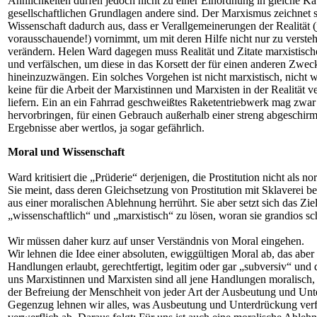
Ähnlichkeiten dürfen jedoch nicht zu einer Einordnung in gleiche Ka
gesellschaftlichen Grundlagen andere sind. Der Marxismus zeichnet s
Wissenschaft dadurch aus, dass er Verallgemeinerungen der Realität (
vorausschauende!) vornimmt, um mit deren Hilfe nicht nur zu versteh
verändern. Helen Ward dagegen muss Realität und Zitate marxistisc
und verfälschen, um diese in das Korsett der für einen anderen Zwe
hineinzuzwängen. Ein solches Vorgehen ist nicht marxistisch, nicht w
keine für die Arbeit der Marxistinnen und Marxisten in der Realität
liefern. Ein an ein Fahrrad geschweißtes Raketentriebwerk mag zwar 
hervorbringen, für einen Gebrauch außerhalb einer streng abgeschirmt
Ergebnisse aber wertlos, ja sogar gefährlich.
Moral und Wissenschaft
Ward kritisiert die „Prüderie“ derjenigen, die Prostitution nicht als n
Sie meint, dass deren Gleichsetzung von Prostitution mit Sklaverei 
aus einer moralischen Ablehnung herrührt. Sie aber setzt sich das Zie
„wissenschaftlich“ und „marxistisch“ zu lösen, woran sie grandios sch
Wir müssen daher kurz auf unser Verständnis von Moral eingehen.
Wir lehnen die Idee einer absoluten, ewiggültigen Moral ab, das aber b
Handlungen erlaubt, gerechtfertigt, legitim oder gar „subversiv“ und
uns Marxistinnen und Marxisten sind all jene Handlungen moralisch, 
der Befreiung der Menschheit von jeder Art der Ausbeutung und Unt
Gegenzug lehnen wir alles, was Ausbeutung und Unterdrückung verfe