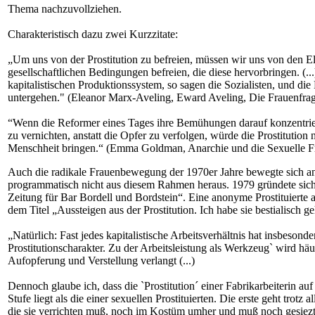
Thema nachzuvollziehen.
Charakteristisch dazu zwei Kurzzitate:
„Um uns von der Prostitution zu befreien, müssen wir uns von den Elt
gesellschaftlichen Bedingungen befreien, die diese hervorbringen. (..
kapitalistischen Produktionssystem, so sagen die Sozialisten, und die 
untergehen." (Eleanor Marx-Aveling, Eward Aveling, Die Frauenfrage
“Wenn die Reformer eines Tages ihre Bemühungen darauf konzentri
zu vernichten, anstatt die Opfer zu verfolgen, würde die Prostitution 
Menschheit bringen.“ (Emma Goldman, Anarchie und die Sexuelle F
Auch die radikale Frauenbewegung der 1970er Jahre bewegte sich an
programmatisch nicht aus diesem Rahmen heraus. 1979 gründete sic
Zeitung für Bar Bordell und Bordstein“. Eine anonyme Prostituierte a
dem Titel „Aussteigen aus der Prostitution. Ich habe sie bestialisch ge
„Natürlich: Fast jedes kapitalistische Arbeitsverhältnis hat insbesonde
Prostitutionscharakter. Zu der Arbeitsleistung als Werkzeug` wird häu
Aufopferung und Verstellung verlangt (...)
Dennoch glaube ich, dass die `Prostitution´ einer Fabrikarbeiterin auf
Stufe liegt als die einer sexuellen Prostituierten. Die erste geht trotz 
die sie verrichten muß, noch im Kostüm umher und muß noch gesiezt