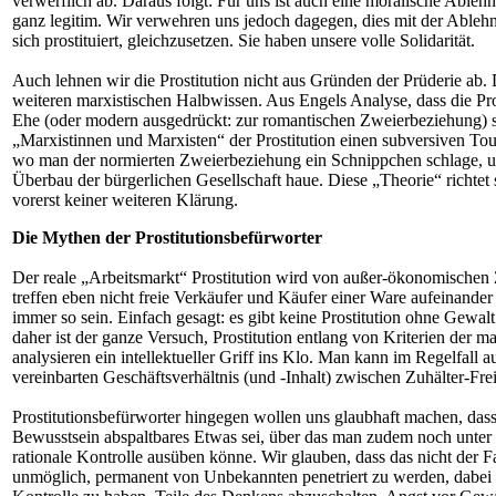
verwerflich ab. Daraus folgt: Für uns ist auch eine moralische Ablehn
ganz legitim. Wir verwehren uns jedoch dagegen, dies mit der Ableh
sich prostituiert, gleichzusetzen. Sie haben unsere volle Solidarität.
Auch lehnen wir die Prostitution nicht aus Gründen der Prüderie ab. 
weiteren marxistischen Halbwissen. Aus Engels Analyse, dass die Pro
Ehe (oder modern ausgedrückt: zur romantischen Zweierbeziehung) s
„Marxistinnen und Marxisten“ der Prostitution einen subversiven Tou
wo man der normierten Zweierbeziehung ein Schnippchen schlage, u
Überbau der bürgerlichen Gesellschaft haue. Diese „Theorie“ richtet s
vorerst keiner weiteren Klärung.
Die Mythen der Prostitutionsbefürworter
Der reale „Arbeitsmarkt“ Prostitution wird von außer-ökonomischen
treffen eben nicht freie Verkäufer und Käufer einer Ware aufeinander
immer so sein. Einfach gesagt: es gibt keine Prostitution ohne Gewalt
daher ist der ganze Versuch, Prostitution entlang von Kriterien der m
analysieren ein intellektueller Griff ins Klo. Man kann im Regelfall 
vereinbarten Geschäftsverhältnis (und -Inhalt) zwischen Zuhälter-Frei
Prostitutionsbefürworter hingegen wollen uns glaubhaft machen, das
Bewusstsein abspaltbares Etwas sei, über das man zudem noch unter
rationale Kontrolle ausüben könne. Wir glauben, dass das nicht der Fa
unmöglich, permanent von Unbekannten penetriert zu werden, dabei 