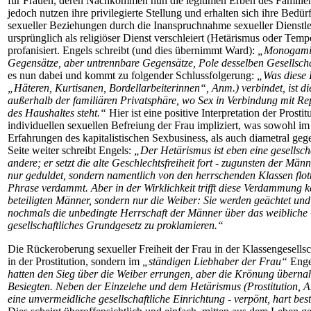
für Frauen, deren Nachkommen nun die legitimen Erben des Famili
jedoch nutzen ihre privilegierte Stellung und erhalten sich ihre Bedü
sexueller Beziehungen durch die Inanspruchnahme sexueller Dienstl
ursprünglich als religiöser Dienst verschleiert (Hetärismus oder Tempe
profanisiert. Engels schreibt (und dies übernimmt Ward):
„Monogamie 
Gegensätze, aber untrennbare Gegensätze, Pole desselben Gesellsch
es nun dabei und kommt zu folgender Schlussfolgerung:
„Was diese 
„Häteren, Kurtisanen, Bordellarbeiterinnen“, Anm.) verbindet, ist 
außerhalb der familiären Privatsphäre, wo Sex in Verbindung mit R
des Haushaltes steht.“
Hier ist eine positive Interpretation der Prostit
individuellen sexuellen Befreiung der Frau impliziert, was sowohl im
Erfahrungen des kapitalistischen Sexbusiness, als auch diametral geg
Seite weiter schreibt Engels:
„Der Hetärismus ist eben eine gesellsch
andere; er setzt die alte Geschlechtsfreiheit fort - zugunsten der Männ
nur geduldet, sondern namentlich von den herrschenden Klassen flott
Phrase verdammt. Aber in der Wirklichkeit trifft diese Verdammung 
beteiligten Männer, sondern nur die Weiber: Sie werden geächtet un
nochmals die unbedingte Herrschaft der Männer über das weibliche 
gesellschaftliches Grundgesetz zu proklamieren.“
Die Rückeroberung sexueller Freiheit der Frau in der Klassengesells
in der Prostitution, sondern im
„ständigen Liebhaber der Frau“
Enge
hatten den Sieg über die Weiber errungen, aber die Krönung übern
Besiegten. Neben der Einzelehe und dem Hetärismus (Prostitution,
eine unvermeidliche gesellschaftliche Einrichtung - verpönt, hart bes