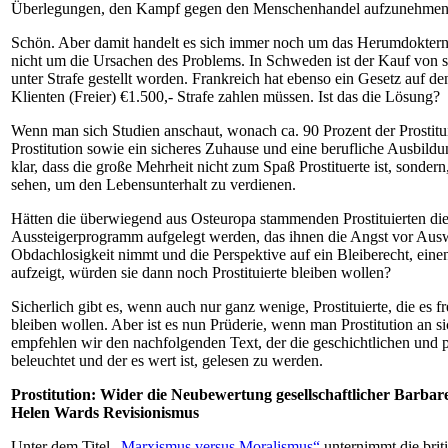
Überlegungen, den Kampf gegen den Menschenhandel aufzunehmen
Schön. Aber damit handelt es sich immer noch um das Herumdokte
nicht um die Ursachen des Problems. In Schweden ist der Kauf von s
unter Strafe gestellt worden. Frankreich hat ebenso ein Gesetz auf 
Klienten (Freier) €1.500,- Strafe zahlen müssen. Ist das die Lösung?
Wenn man sich Studien anschaut, wonach ca. 90 Prozent der Prostitui
Prostitution sowie ein sicheres Zuhause und eine berufliche Ausbild
klar, dass die große Mehrheit nicht zum Spaß Prostituerte ist, sondern,
sehen, um den Lebensunterhalt zu verdienen.
Hätten die überwiegend aus Osteuropa stammenden Prostituierten di
Aussteigerprogramm aufgelegt werden, das ihnen die Angst vor Aus
Obdachlosigkeit nimmt und die Perspektive auf ein Bleiberecht, eine
aufzeigt, würden sie dann noch Prostituierte bleiben wollen?
Sicherlich gibt es, wenn auch nur ganz wenige, Prostituierte, die es f
bleiben wollen. Aber ist es nun Prüderie, wenn man Prostitution an si
empfehlen wir den nachfolgenden Text, der die geschichtlichen und p
beleuchtet und der es wert ist, gelesen zu werden.
Prostitution: Wider die Neubewertung gesellschaftlicher Barbarei
Helen Wards Revisionismus
Unter dem Titel
„Marxismus versus Moralismus“
unternimmt die bri