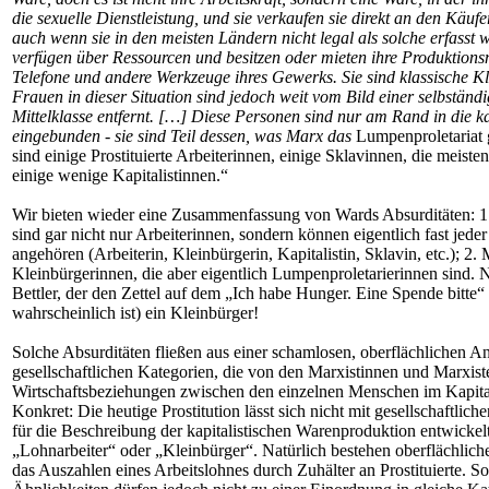
die sexuelle Dienstleistung, und sie verkaufen sie direkt an den Käufer
auch wenn sie in den meisten Ländern nicht legal als solche erfass
verfügen über Ressourcen und besitzen oder mieten ihre Produktionsm
Telefone und andere Werkzeuge ihres Gewerks. Sie sind klassische Kl
Frauen in dieser Situation sind jedoch weit vom Bild einer selbstän
Mittelklasse entfernt. […] Diese Personen sind nur am Rand in die kap
eingebunden - sie sind Teil dessen, was Marx das
Lumpenproletariat 
sind einige Prostituierte Arbeiterinnen, einige Sklavinnen, die meist
einige wenige Kapitalistinnen.“
Wir bieten wieder eine Zusammenfassung von Wards Absurditäten: 1
sind gar nicht nur Arbeiterinnen, sondern können eigentlich fast jeder
angehören (Arbeiterin, Kleinbürgerin, Kapitalistin, Sklavin, etc.); 2. 
Kleinbürgerinnen, die aber eigentlich Lumpenproletarierinnen sind. N
Bettler, der den Zettel auf dem „Ich habe Hunger. Eine Spende bitte“ 
wahrscheinlich ist) ein Kleinbürger!
Solche Absurditäten fließen aus einer schamlosen, oberflächlichen
gesellschaftlichen Kategorien, die von den Marxistinnen und Marxist
Wirtschaftsbeziehungen zwischen den einzelnen Menschen im Kapita
Konkret: Die heutige Prostitution lässt sich nicht mit gesellschaftlich
für die Beschreibung der kapitalistischen Warenproduktion entwickel
„Lohnarbeiter“ oder „Kleinbürger“. Natürlich bestehen oberflächlich
das Auszahlen eines Arbeitslohnes durch Zuhälter an Prostituierte. So