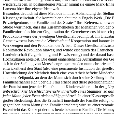
wiederzugeben, in postmoderner Manier nimmt sie einige Marx-Engel
Lametta über ihre eigene Ideenwelt.
Besonders deutlich ist diese Methode in ihrer Abhandlung der Stellung
Klassengesellschaft. Sie kommt hier nicht umhin Engels Werk „Die 
Privateigentums, der Familie und des Staates“ ihre Referenz zu erwe
Studie weist nach, dass das Zusammenleben der Menschen von der Se
Familienform bis hin zur Organisation des Gemeinwesens historisch
Produktionsweise der jeweiligen Gesellschaft bedingt ist. Im Urzust
Gemeinwesens basierte die Wirtschaft auf Kooperation und kannte k
Werkzeugen und den Produkten der Arbeit. Dieser Gesellschaftszustan
Neolithische Revolution hinweg und wurde erst durch das Entstehen
Landwirtschaft (Lagerhaltung und Bewässerung) und der darauf basi
Hochkulturen abgelöst. Die damit einhergehende Aufspaltung der Gese
sich in der Stellung von Menschengruppen zu den nunmehr privaten P
entwickelt erst den Staat (also eine permanente Institution der gesell
Unterdrückung der Mehrheit durch eine von Arbeit befreite Minderheit
auch der Zeitpunkt, an dem der Mann sich durch seine Stellung in Pr
Familienernährer sich über die Frau erhebt und diese gesellschaftlich 
der Frau ist nun jene der Hausfrau und Kindererzieherin. In der
„Urge
unbeschränkter Geschlechtsverkehr innerhalb eines Stammes, so da
jeder Mann jeder Frau gleichmäßig gehörte“
. In einer Klassengesell
großer Bedeutung, dass die Erbschaft innerhalb der Familie erfolgt, d
gegenüber ihrem Mann (und Familienernährer) wird zu einer zentral
Es entsteht das Konzept der uns heute bekannten Familie. Die Monog