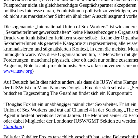
Fürsprecher nicht als gleichberechtigte Gesprächspartner akzeptiere
politisches Interesse daran, Feministinnen politisch zu verteidigen, w
ob nicht aus marxistischer Sicht ein ähnlicher Ausschlussgrund vorli
Die sogenannte „International Union of Sex Workers“ ist wie andere
„SexarbeiterInnengewerkschaften“ keine klassenbezogene Organisatio
Druck von feministischen Kritikern sogar selbst: „Keine der Organisa
SexarbeiterInnen als generelle Kategorie zu repräsentieren; alle wisse
kriminalisierten und stigmatisierten Kontext, in dem die meisten Me
unmöglich wäre. Was diese Organisationen tun, ist Menschen mit gle
Forderungen, manchmal physisch, aber oft auch nur online zusamme
Augustin, Note to anti-prostitutionists: Sex worker movements are noth
www.iusw.org
)
Auf Deutsch heißt dies nichts anders, als dass die IUSW eine Kampa
der IUSW ist ein Mann Namens Douglas Fox, der sich selbst als „Sexa
britischen Tageszeitung The Guardian findet sich ein Kurzportrait:
“Douglas Fox ist ein unabhängiger männlicher Sexarbeiter. Er ist ein A
Union of Sex Workers und trat auf Channel 4 in der Sendung „The es
Agentur besteht bereits seit zehn Jahren. Die Mehrheit seiner 20 Esco
oder dabei Mitglieder der Londoner IUSW/GMT Sektion zu werden.
Guardian
)
Falls der Zuhälter Fox es tatsächlich geschafft hat, seine Belegschaft 