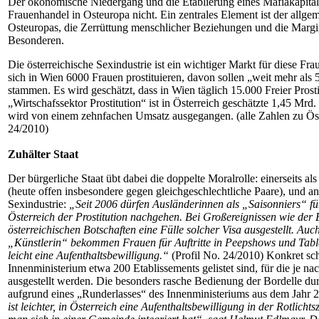
Der ökonomische Niedergang und die Etablierung eines Mafiakapitali
Frauenhandel in Osteuropa nicht. Ein zentrales Element ist der allge
Osteuropas, die Zerrüttung menschlicher Beziehungen und die Margi
Besonderen.
Die österreichische Sexindustrie ist ein wichtiger Markt für diese Fra
sich in Wien 6000 Frauen prostituieren, davon sollen „weit mehr als
stammen. Es wird geschätzt, dass in Wien täglich 15.000 Freier Prost
„Wirtschafssektor Prostitution“ ist in Österreich geschätzte 1,45 Mrd
wird von einem zehnfachen Umsatz ausgegangen. (alle Zahlen zu Öste
24/2010)
Zuhälter Staat
Der bürgerliche Staat übt dabei die doppelte Moralrolle: einerseits als
(heute offen insbesondere gegen gleichgeschlechtliche Paare), und and
Sexindustrie:
„Seit 2006 dürfen Ausländerinnen als „Saisonniers“ f
Österreich der Prostitution nachgehen. Bei Großereignissen wie de
österreichischen Botschaften eine Fülle solcher Visa ausgestellt. Auc
„Künstlerin“ bekommen Frauen für Auftritte in Peepshows und Tabl
leicht eine Aufenthaltsbewilligung.“
(Profil No. 24/2010) Konkret sch
Innenministerium etwa 200 Etablissements gelistet sind, für die je na
ausgestellt werden. Die besonders rasche Bedienung der Bordelle dur
aufgrund eines „Runderlasses“ des Innenministeriums aus dem Jahr 20
ist leichter, in Österreich eine Aufenthaltsbewilligung in der Rotlic