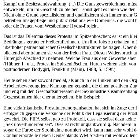
Kampf um Besitzstandswahrung. (...) Die Gunstgewerblerinnen müss
entwickeln, um im Geschäft zu bleiben - sonst geht es ihnen wie de
Nicht ohne Grund spezialisieren und qualifizieren sich immer mehr 
betreiben Imagepflege und public relations wie Domenica, die wohl
oder die Frauen vom Westberliner Hydra-Projekt.
Das ist das Dilemma dieses Protests im Spitzenhöschen: es ist ein klei
Bedrängnis geratener Freiberuflerinnen. Um ihre Jobs zu erhalten, mü
überholter patriarchalischer Gesellschaftsstrukturen beitragen. Über 
blickend aber träumen sie von der freien Frau. Diesen Widerspruch 
Hurenjob Abschied zu nehmen. Welche Frau aus dem Gewerbe aber ka
(Hübner, I., u.a., Protest im Spitzenhöschen. Huren wehren sich; von
postmodernen Bodygirl, Frankfurt (Main), 1988, S. 159f.)
Heute sehen aber sowohl medial, als auch in der Linken und den Org
Arbeiterbewegung jene Kampagnen gepusht, die einen positiven Zuga
und eng mit den Geschäftsinteressen der Sexindustrie zusammenhängen
Gegenstimmen hier eher untergehen. Ein Beispiel:
Eine südafrikanische Prostituiertenorganisation hat sich im Zuge d
erfolgreich gegen die Versuche der Politik der Legalisierung der Pr
gewehrt. Die FIFA selbst gab zu Protokoll, dass sie selbst dazu kei
„Sex unverhinderbar sei“. Dies ist recht unglaubwürdig. Nachdem i
sogar die Farbe der Strohhalme normiert wird, kann man sehr wohl d
Containerbordelle neben Deutschlands WM-Stadien mit wohlwollen