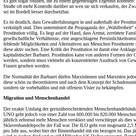
Es gibt sogar Studien, die zu einem gegenteiligen Ergebnis kommen: P
Straße oft mehr Kontrolle darüber an wen sie sich verkaufen, der 
sei im Bordell besser durchsetzbar.
Es ist deutlich, dass Gewalterfahrungen in und außerhalb der Prostit
verknüpft sind. Dies unterminiert die Propaganda der „Wahlfreiheit“
Prostitution völlig. Es liegt auf der Hand, dass Armut, zerrüttete Famil
gesellschaftliche Verhältnisse, eine angeschlagene Persönlichkeitsstru
fehlende Möglichkeiten und Alternativen aus Menschen Prostituierte
diese aktiv suchen. Eine Kritik der Prostitution ist damit eine Anklag
kapitalistischer Barbarei. Prostitution kann von anderen Formen der 
werden, sondern muss vielmehr als konzentrierter Ausdruck von Gew
Frauen gesehen werden.
Die Normalität der Barbarei dürfen Marxistinnen und Marxisten jed
diese schön zu theoretisieren und nach dem Konzept der Schadensmi
sondern sie vorbehaltlos und mit offenem Visier zu bekämpfen.
Migration und Menschenhandel
Der exakte Umfang der grenzüberschreitenden Menschenhandelsindust
UNO geht jedoch von einer Zahl von 600.000 bis 820.000 Menschen 
jährlich zehnmal mehr Menschen versklavt und verschleppt als dies 
Sklavenhandelepoche der Fall war. Die ILO geht von insgesamt 2,5
pro Jahr aus, wobei hier der Binnenhandel mit ein bezogen ist. Das 