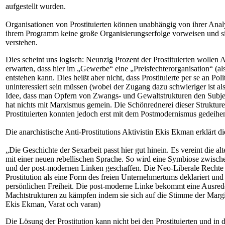
aufgestellt wurden.
Organisationen von Prostituierten können unabhängig von ihrer Analy
ihrem Programm keine große Organisierungserfolge vorweisen und s
verstehen.
Dies scheint uns logisch: Neunzig Prozent der Prostituierten wollen A
erwarten, dass hier im „Gewerbe“ eine „Preisfechterorganisation“ (a
entstehen kann. Dies heißt aber nicht, dass Prostituierte per se an Po
uninteressiert sein müssen (wobei der Zugang dazu schwieriger ist a
Idee, dass man Opfern von Zwangs- und Gewaltstrukturen den Subje
hat nichts mit Marxismus gemein. Die Schönrednerei dieser Strukture
Prostituierten konnten jedoch erst mit dem Postmodernismus gedeihe
Die anarchistische Anti-Prostitutions Aktivistin Ekis Ekman erklärt
„Die Geschichte der Sexarbeit passt hier gut hinein. Es vereint die a
mit einer neuen rebellischen Sprache. So wird eine Symbiose zwisch
und der post-modernen Linken geschaffen. Die Neo-Liberale Rechte
Prostitution als eine Form des freien Unternehmertums deklariert und
persönlichen Freiheit. Die post-moderne Linke bekommt eine Ausred
Machtstrukturen zu kämpfen indem sie sich auf die Stimme der Margin
Ekis Ekman, Varat och varan)
Die Lösung der Prostitution kann nicht bei den Prostituierten und in 