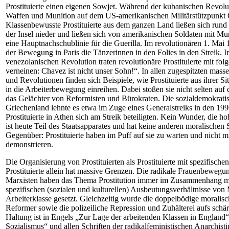
Prostituierte einen eigenen Sowjet. Während der kubanischen Revolu
Waffen und Munition auf dem US-amerikanischen Militärstützpunkt
Klassenbewusste Prostituierte aus dem ganzen Land ließen sich rund 
der Insel nieder und ließen sich von amerikanischen Soldaten mit Mu
eine Hauptnachschublinie für die Guerilla. Im revolutionären 1. Ma
der Bewegung in Paris die Tänzerinnen in den Folies in den Streik. I
venezolanischen Revolution traten revolutionäre Prostituierte mit fo
verneinen: Chavez ist nicht unser Sohn!“. In allen zugespitzten mas
und Revolutionen finden sich Beispiele, wie Prostituierte aus ihrer S
in die Arbeiterbewegung einreihen. Dabei stoßen sie nicht selten auf
das Gelächter von Reformisten und Bürokraten. Die sozialdemokra
Griechenland lehnte es etwa im Zuge eines Generalstreiks in den 199
Prostituierte in Athen sich am Streik beteiligten. Kein Wunder, die 
ist heute Teil des Staatsapparates und hat keine anderen moralischen S
Gegenüber: Prostituierte haben im Puff auf sie zu warten und nicht 
demonstrieren.
Die Organisierung von Prostituierten als Prostituierte mit spezifisch
Prostituierte allein hat massive Grenzen. Die radikale Frauenbewegu
Marxisten haben das Thema Prostitution immer im Zusammenhang m
spezifischen (sozialen und kulturellen) Ausbeutungsverhältnisse vo
Arbeiterklasse gesetzt. Gleichzeitig wurde die doppelbödige moralisc
Reformer sowie die polizeiliche Repression und Zuhälterei aufs schä
Haltung ist in Engels „Zur Lage der arbeitenden Klassen in England
Sozialismus“ und allen Schriften der radikalfeministischen Anarch