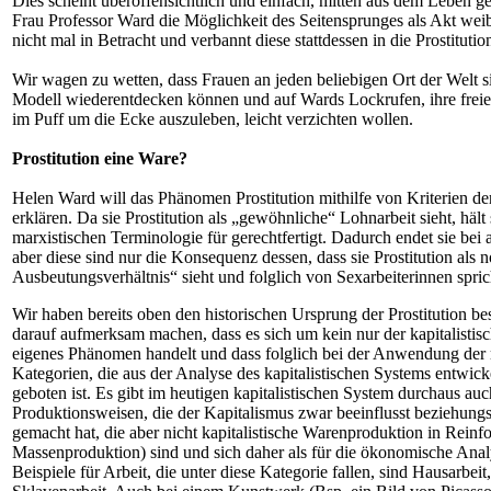
Dies scheint überoffensichtlich und einfach, mitten aus dem Leben g
Frau Professor Ward die Möglichkeit des Seitensprunges als Akt wei
nicht mal in Betracht und verbannt diese stattdessen in die Prostitutio
Wir wagen zu wetten, dass Frauen an jeden beliebigen Ort der Welt s
Modell wiederentdecken können und auf Wards Lockrufen, ihre freie
im Puff um die Ecke auszuleben, leicht verzichten wollen.
Prostitution eine Ware?
Helen Ward will das Phänomen Prostitution mithilfe von Kriterien d
erklären. Da sie Prostitution als „gewöhnliche“ Lohnarbeit sieht, häl
marxistischen Terminologie für gerechtfertigt. Dadurch endet sie bei
aber diese sind nur die Konsequenz dessen, dass sie Prostitution als n
Ausbeutungsverhältnis“ sieht und folglich von Sexarbeiterinnen spric
Wir haben bereits oben den historischen Ursprung der Prostitution be
darauf aufmerksam machen, dass es sich um kein nur der kapitalisti
eigenes Phänomen handelt und dass folglich bei der Anwendung der
Kategorien, die aus der Analyse des kapitalistischen Systems entwick
geboten ist. Es gibt im heutigen kapitalistischen System durchaus au
Produktionsweisen, die der Kapitalismus zwar beeinflusst beziehung
gemacht hat, die aber nicht kapitalistische Warenproduktion in Reinfo
Massenproduktion) sind und sich daher als für die ökonomische Analy
Beispiele für Arbeit, die unter diese Kategorie fallen, sind Hausarbei