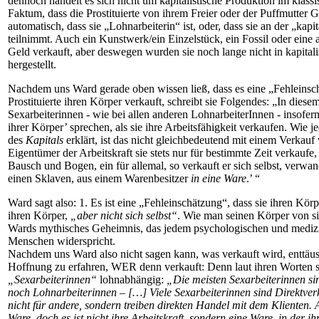
dennoch handelt es sich nicht um kapitalistische Produktion im klass
Faktum, dass die Prostituierte von ihrem Freier oder der Puffmutter Ge
automatisch, dass sie „Lohnarbeiterin“ ist, oder, dass sie an der „kapi
teilnimmt. Auch ein Kunstwerk/ein Einzelstück, ein Fossil oder eine
Geld verkauft, aber deswegen wurden sie noch lange nicht in kapitali
hergestellt.
Nachdem uns Ward gerade oben wissen ließ, dass es eine „Fehleinsc
Prostituierte ihren Körper verkauft, schreibt sie Folgendes: „In dies
Sexarbeiterinnen - wie bei allen anderen LohnarbeiterInnen - insofe
ihrer Körper’ sprechen, als sie ihre Arbeitsfähigkeit verkaufen. Wie
des
Kapitals
erklärt, ist das nicht gleichbedeutend mit einem Verkauf 
Eigentümer der Arbeitskraft sie stets nur für bestimmte Zeit verkaufe, 
Bausch und Bogen, ein für allemal, so verkauft er sich selbst, verwan
einen Sklaven, aus einem Warenbesitzer
in eine Ware
.’ “
Ward sagt also: 1. Es ist eine „Fehleinschätzung“, dass sie ihren Körp
ihren Körper,
„aber nicht sich selbst“
. Wie man seinen Körper von sic
Wards mythisches Geheimnis, das jedem psychologischen und medizi
Menschen widerspricht.
Nachdem uns Ward also nicht sagen kann, was verkauft wird, enttäus
Hoffnung zu erfahren, WER denn verkauft: Denn laut ihren Worten si
„Sexarbeiterinnen“
lohnabhängig:
„Die meisten Sexarbeiterinnen si
noch Lohnarbeiterinnen – […] Viele Sexarbeiterinnen sind Direktverk
nicht für andere, sondern treiben direkten Handel mit dem Klienten. 
Ware, doch es ist nicht ihre Arbeitskraft, sondern eine Ware, in der ihr