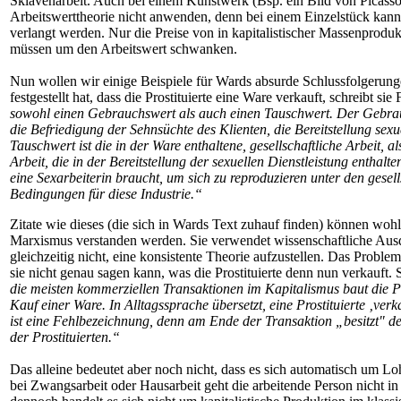
Sklavenarbeit. Auch bei einem Kunstwerk (Bsp. ein Bild von Picasso) 
Arbeitswerttheorie nicht anwenden, denn bei einem Einzelstück kann 
verlangt werden. Nur die Preise von in kapitalistischer Massenprodu
müssen um den Arbeitswert schwanken.
Nun wollen wir einige Beispiele für Wards absurde Schlussfolgeru
festgestellt hat, dass die Prostituierte eine Ware verkauft, schreibt si
sowohl einen Gebrauchswert als auch einen Tauschwert. Der Gebrauc
die Befriedigung der Sehnsüchte des Klienten, die Bereitstellung sex
Tauschwert ist die in der Ware enthaltene, gesellschaftliche Arbeit, a
Arbeit, die in der Bereitstellung der sexuellen Dienstleistung enthalte
eine Sexarbeiterin braucht, um sich zu reproduzieren unter den gesell
Bedingungen für diese Industrie.“
Zitate wie dieses (die sich in Wards Text zuhauf finden) können woh
Marxismus verstanden werden. Sie verwendet wissenschaftliche Ausdr
gleichzeitig nicht, eine konsistente Theorie aufzustellen. Das Proble
sie nicht genau sagen kann, was die Prostituierte denn nun verkauft. 
die meisten kommerziellen Transaktionen im Kapitalismus baut die Pr
Kauf einer Ware. In Alltagssprache übersetzt, eine Prostituierte ‚ver
ist eine Fehlbezeichnung, denn am Ende der Transaktion „besitzt" de
der Prostituierten.“
Das alleine bedeutet aber noch nicht, dass es sich automatisch um L
bei Zwangsarbeit oder Hausarbeit geht die arbeitende Person nicht in