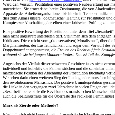
Ward den Versuch, Prostitution einer positiven Neubewertung aus mar
unterziehen. Sie erntet dabei breite Zustimmung, die von Akademiker
Apparate der Arbeiterorganisationen bis hinein in Teile der radikale
dies zum Anlass unsere „dogmatische“ Haltung zur Prostitution und 
Kampfes zur Abschaffung derselben einer kritischen Prüfung zu unte
Eine positive Bewertung der Prostitution unter dem Titel „Sexarbeit“ g
man nicht ungestraft unterbieten darf. Stellt man sich dem entgegen, se
Kritik aus. Diese reicht vom „(konservativen) Moralismus“, über di
Marginalisierten, der Lustfeindlichkeit und sogar dem Vorwurf des 
Doppelmoral entgegentreten, die Frauen das Recht auf freie Sexualit
während sie sie bei jungen Männern fördert. Das ist Teil des Kampf
Angesichts der Vielfalt dieser schweren Geschütze ist es nicht verwun
individuell und kollektiv die Fahnen strichen und die scheinbar unha
marxistische Position der Ablehnung der Prostitution fluchtartig verli
Wir sehen darin einen weiteren Sieg der Ideologie der morschen bürg
den revolutionären Marxismus. Die positive Uminterpretation gesellsc
die Linke in den vergangen zwei Jahrzehnte in vielen Fragen erdulden
„Sexarbeit“ betreibt sie die Revision des marxistischen Menschenbild
auch die Spaltungsfrage für die Überreste des radikalen Feminismus) 
Marx als Zierde oder Methode?
Ward hält sich nicht lange damit auf, marxistische Klassiker zu verste