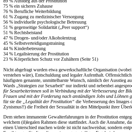
89 % Ausstieg aus der Prostitution
75 % ein sicheres Zuhause
76 % Berufliche Weiterbildung
61 % Zugang zu medizinischer Versorgung
56 % individuelle psychologische Betreuung
51 % gegenseitige Solidarität („Peer support“)
51 % Rechtsbeistand
47 % Drogen- und/oder Alkoholentzug
45 % Selbstverteidigungstraining
44 % Kinderbetreuung
34 % Legalisierung der Prostitution
23 % Körperlichen Schutz vor Zuhältern (Seite 51)
Nicht abgefragt wurden etwa gewerkschaftliche Organisation (wobei 
verstehen wäre), Entschuldung und legaler Aufenthalt. Offensichtlich 
häufigsten genannte, unmittelbarste Wunsch, nämlich der Ausstieg aus
Wards „Strategien zur Sexarbeit“ nur indirekt und nebenbei angespro
für Sexarbeiterinnen soll in Verbindung mit der Verbesserung der B
Frauen und mit der Forderung nach anständigen Jobs und Löhnen g
für sie die
„Legalität der Prostitution“
die Verbesserung des Images d
Zynismus!!) die Freiheit der Sexualität in den Mittelpunkt ihrer Überl
Dem stehen immanente Gewalterfahrungen in der Prostitution entge
welchem (il)legalen Rahmen diese stattfindet. Auch die Annahme, das
einen Unterschied machen würde ist nicht nachweisbar, sondern entpu