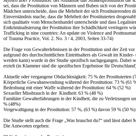
Mythen über Prostitution
: der Annahme das Straßenprostitution die sc
sei, dass die Prostitution von Männern und Buben sich von der Prost
Mädchen unterscheide, dass die Mehrheit der sich Prostituierenden d
Einverständnis mache, dass die Mehrheit der Prostituierten drogenabhä
sich qualitativ vom Menschenhandel unterscheide und dass Legalisie
Entkriminalisierung der Prostitution ihre Schädlichkeit verringern wür
Trafficking in nine countries: An update on Violence and Posttraumati
of Trauma Practice, Vol. 2. No. 3 / 4, 2003, Seiten 33-74)
Die Frage von Gewalterlebnissen in der Prostitution und der Zeit vor d
aufgrund des durchschnittlichen Eintrittsalters als Gewalt im Kinder-
werden kann) wurde in der Studie spezifisch nachgegangen. Dabei 
erzielt (in Klammer sind die spezifischen Ergebnisse für Deutschland)
Aktuelle oder vergangene Obdachlosigkeit: 75 % der Prostituierten (
Körperliche Gewaltanwendung während der Prostitution: 73 % (61 
Bedrohung mit einer Waffe während der Prostitution: 64 % (52 %)
Sexueller Missbrauch in der Kindheit: 63 % (48 %)
Familiäre Gewalterfahrungen in der Kindheit, die zu Verletzungen un
% (48%)
Vergewaltigung in der Prostitution: 57 %, (63 %) davon 59 % (50 %) ö
Die Studie stellt auch die Frage „Was brauchst du?“ und lässt dabe
Die Antworten ergeben: