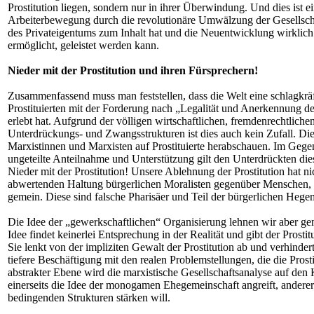
Prostitution liegen, sondern nur in ihrer Überwindung. Und dies ist e
Arbeiterbewegung durch die revolutionäre Umwälzung der Gesellsch
des Privateigentums zum Inhalt hat und die Neuentwicklung wirklic
ermöglicht, geleistet werden kann.
Nieder mit der Prostitution und ihren Fürsprechern!
Zusammenfassend muss man feststellen, dass die Welt eine schlagkrä
Prostituierten mit der Forderung nach „Legalität und Anerkennung de
erlebt hat. Aufgrund der völligen wirtschaftlichen, fremdenrechtliche
Unterdrückungs- und Zwangsstrukturen ist dies auch kein Zufall. Dies
Marxistinnen und Marxisten auf Prostituierte herabschauen. Im Gege
ungeteilte Anteilnahme und Unterstützung gilt den Unterdrückten die
Nieder mit der Prostitution! Unsere Ablehnung der Prostitution hat ni
abwertenden Haltung bürgerlichen Moralisten gegenüber Menschen, di
gemein. Diese sind falsche Pharisäer und Teil der bürgerlichen Hegem
Die Idee der „gewerkschaftlichen“ Organisierung lehnen wir aber ge
Idee findet keinerlei Entsprechung in der Realität und gibt der Prostitu
Sie lenkt von der impliziten Gewalt der Prostitution ab und verhinder
tiefere Beschäftigung mit den realen Problemstellungen, die die Prost
abstrakter Ebene wird die marxistische Gesellschaftsanalyse auf den 
einerseits die Idee der monogamen Ehegemeinschaft angreift, anderers
bedingenden Strukturen stärken will.