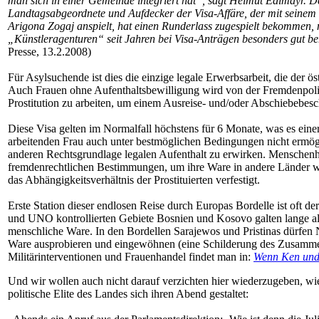
man sich in einer Gemeinde integriert hat“, sagt Helmut Edlmayr. 
Landtagsabgeordnete und Aufdecker der Visa-Affäre, der mit seinem 
Arigona Zogaj anspielt, hat einen Runderlass zugespielt bekommen,
„Künstleragenturen“ seit Jahren bei Visa-Anträgen besonders gut b
Presse, 13.2.2008)
Für Asylsuchende ist dies die einzige legale Erwerbsarbeit, die der öst
Auch Frauen ohne Aufenthaltsbewilligung wird von der Fremdenpoli
Prostitution zu arbeiten, um einem Ausreise- und/oder Abschiebebesc
Diese Visa gelten im Normalfall höchstens für 6 Monate, was es einer 
arbeitenden Frau auch unter bestmöglichen Bedingungen nicht ermögli
anderen Rechtsgrundlage legalen Aufenthalt zu erwirken. Menschenh
fremdenrechtlichen Bestimmungen, um ihre Ware in andere Länder we
das Abhängigkeitsverhältnis der Prostituierten verfestigt.
Erste Station dieser endlosen Reise durch Europas Bordelle ist oft 
und UNO kontrollierten Gebiete Bosnien und Kosovo galten lange als 
menschliche Ware. In den Bordellen Sarajewos und Pristinas dürfe
Ware ausprobieren und eingewöhnen (eine Schilderung des Zusamm
Militärinterventionen und Frauenhandel findet man in:
Wenn Ken und 
Und wir wollen auch nicht darauf verzichten hier wiederzugeben, wie
politische Elite des Landes sich ihren Abend gestaltet: