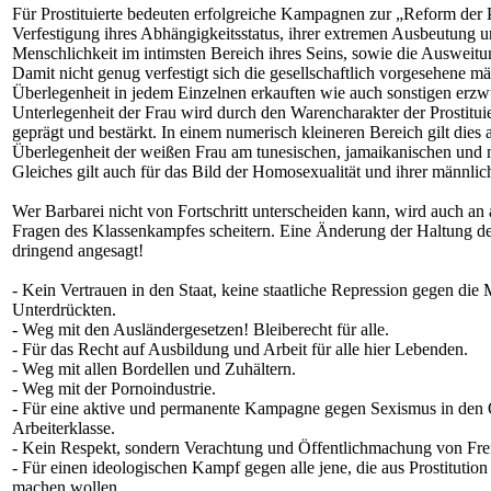
Für Prostituierte bedeuten erfolgreiche Kampagnen zur „Reform der P
Verfestigung ihres Abhängigkeitsstatus, ihrer extremen Ausbeutung 
Menschlichkeit im intimsten Bereich ihres Seins, sowie die Auswei
Damit nicht genug verfestigt sich die gesellschaftlich vorgesehene m
Überlegenheit in jedem Einzelnen erkauften wie auch sonstigen erz
Unterlegenheit der Frau wird durch den Warencharakter der Prostitui
geprägt und bestärkt. In einem numerisch kleineren Bereich gilt dies
Überlegenheit der weißen Frau am tunesischen, jamaikanischen und
Gleiches gilt auch für das Bild der Homosexualität und ihrer männlich
Wer Barbarei nicht von Fortschritt unterscheiden kann, wird auch an
Fragen des Klassenkampfes scheitern. Eine Änderung der Haltung der
dringend angesagt!
- Kein Vertrauen in den Staat, keine staatliche Repression gegen die 
Unterdrückten.
- Weg mit den Ausländergesetzen! Bleiberecht für alle.
- Für das Recht auf Ausbildung und Arbeit für alle hier Lebenden.
- Weg mit allen Bordellen und Zuhältern.
- Weg mit der Pornoindustrie.
- Für eine aktive und permanente Kampagne gegen Sexismus in den 
Arbeiterklasse.
- Kein Respekt, sondern Verachtung und Öffentlichmachung von Fre
- Für einen ideologischen Kampf gegen alle jene, die aus Prostitutio
machen wollen.