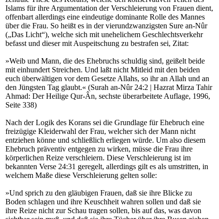
Islams für ihre Argumentation der Verschleierung von Frauen dient,
offenbart allerdings eine eindeutige dominante Rolle des Mannes
über die Frau. So heißt es in der vierundzwanzigsten Sure an-Nûr
(„Das Licht“), welche sich mit unehelichem Geschlechtsverkehr
befasst und dieser mit Auspeitschung zu bestrafen sei, Zitat:
»Weib und Mann, die des Ehebruchs schuldig sind, geißelt beide
mit einhundert Streichen. Und laßt nicht Mitleid mit den beiden
euch überwältigen vor dem Gesetze Allahs, so ihr an Allah und an
den Jüngsten Tag glaubt.« (Surah an-Nûr 24:2 | Hazrat Mirza Tahir
Ahmad: Der Heilige Qur-Ân, sechste überarbeitete Auflage, 1996,
Seite 338)
Nach der Logik des Korans sei die Grundlage für Ehebruch eine
freizügige Kleiderwahl der Frau, welcher sich der Mann nicht
entziehen könne und schließlich erliegen würde. Um also diesem
Ehebruch präventiv entgegen zu wirken, müsse die Frau ihre
körperlichen Reize verschleiern. Diese Verschleierung ist im
bekannten Verse 24:31 geregelt, allerdings gilt es als umstritten, in
welchem Maße diese Verschleierung gelten solle:
»Und sprich zu den gläubigen Frauen, daß sie ihre Blicke zu
Boden schlagen und ihre Keuschheit wahren sollen und daß sie
ihre Reize nicht zur Schau tragen sollen, bis auf das, was davon