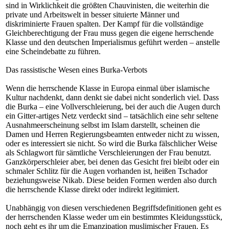
sind in Wirklichkeit die größten Chauvinisten, die weiterhin die
private und Arbeitswelt in besser situierte Männer und
diskriminierte Frauen spalten. Der Kampf für die vollständige
Gleichberechtigung der Frau muss gegen die eigene herrschende
Klasse und den deutschen Imperialismus geführt werden – anstelle
eine Scheindebatte zu führen.
Das rassistische Wesen eines Burka-Verbots
Wenn die herrschende Klasse in Europa einmal über islamische
Kultur nachdenkt, dann denkt sie dabei nicht sonderlich viel. Dass
die Burka – eine Vollverschleierung, bei der auch die Augen durch
ein Gitter-artiges Netz verdeckt sind – tatsächlich eine sehr seltene
Ausnahmeerscheinung selbst im Islam darstellt, scheinen die
Damen und Herren Regierungsbeamten entweder nicht zu wissen,
oder es interessiert sie nicht. So wird die Burka fälschlicher Weise
als Schlagwort für sämtliche Verschleierungen der Frau benutzt.
Ganzkörperschleier aber, bei denen das Gesicht frei bleibt oder ein
schmaler Schlitz für die Augen vorhanden ist, heißen Tschador
beziehungsweise Nikab. Diese beiden Formen werden also durch
die herrschende Klasse direkt oder indirekt legitimiert.
Unabhängig von diesen verschiedenen Begriffsdefinitionen geht es
der herrschenden Klasse weder um ein bestimmtes Kleidungsstück,
noch geht es ihr um die Emanzipation muslimischer Frauen. Es