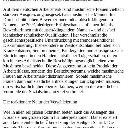
Auf dem deutschen Arbeitsmarkt sind muslimische Frauen vielfach
stärkerer Ausgrenzung ausgesetzt als muslimische Männer. Im
Durchschnitt haben BewerberInnen mit arabisch-klingendem
Namen eine 20 % niedrigere Erfolgschance auf einen Job als
BewerberInnen mit deutsch-klingendem Namen – und das bei
identischer schulischer Qualifikation. Hier verschmilzt die
geschlechtsspezifische Unterdrückung mit fremdenfeindlicher
Diskriminierung. Insbesondere in Westdeutschland befinden sich
Krankenhäuser, Seniorenheime, Kindergärten und sonstige soziale
Einrichtungen in den Händen christlicher Trägerschaften, deren
kirchliches Arbeitsrecht die Beschäftigungsmöglichkeiten von
Muslimen beschneidet. Diese Ausgrenzung ist kein Produkt der
Arbeiterklasse, sondern des Besitzbürgertums, welche muslimische
Frauen am Arbeitsmarkt diskriminieren. Sobald muslimische
Frauen dann auf staatliche Hilfsleistungen zurückgreifen müssen,
um wirtschaftlich überleben zu können, werden die widerlichen
Vorurteile der Sozialschmarotzerei verbreitet.
Die reaktionäre Natur der Verschleierung
Wie in allen religiösen Schriften bieten auch die Aussagen des
Korans einen großen Raum für Interpretationen. Daher existiert
auch keine einheitliche Übersetzung der Heiligen Schrift. Die
zentrale These des Korans, welche den konservativen Teilen des