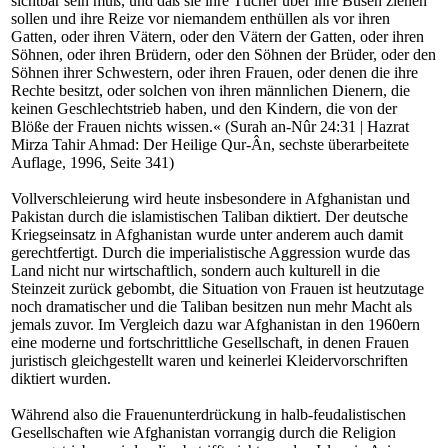
sichtbar sein muß, und daß sie ihre Tücher über ihre Busen ziehen
sollen und ihre Reize vor niemandem enthüllen als vor ihren
Gatten, oder ihren Vätern, oder den Vätern der Gatten, oder ihren
Söhnen, oder ihren Brüdern, oder den Söhnen der Brüder, oder den
Söhnen ihrer Schwestern, oder ihren Frauen, oder denen die ihre
Rechte besitzt, oder solchen von ihren männlichen Dienern, die
keinen Geschlechtstrieb haben, und den Kindern, die von der
Blöße der Frauen nichts wissen.« (Surah an-Nûr 24:31 | Hazrat
Mirza Tahir Ahmad: Der Heilige Qur-Ân, sechste überarbeitete
Auflage, 1996, Seite 341)
Vollverschleierung wird heute insbesondere in Afghanistan und
Pakistan durch die islamistischen Taliban diktiert. Der deutsche
Kriegseinsatz in Afghanistan wurde unter anderem auch damit
gerechtfertigt. Durch die imperialistische Aggression wurde das
Land nicht nur wirtschaftlich, sondern auch kulturell in die
Steinzeit zurück gebombt, die Situation von Frauen ist heutzutage
noch dramatischer und die Taliban besitzen nun mehr Macht als
jemals zuvor. Im Vergleich dazu war Afghanistan in den 1960ern
eine moderne und fortschrittliche Gesellschaft, in denen Frauen
juristisch gleichgestellt waren und keinerlei Kleidervorschriften
diktiert wurden.
Während also die Frauenunterdrückung in halb-feudalistischen
Gesellschaften wie Afghanistan vorrangig durch die Religion