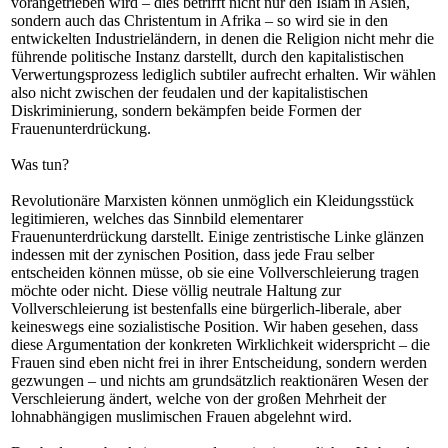
vorangetrieben wird – dies betrifft nicht nur den Islam in Asien,
sondern auch das Christentum in Afrika – so wird sie in den
entwickelten Industrieländern, in denen die Religion nicht mehr die
führende politische Instanz darstellt, durch den kapitalistischen
Verwertungsprozess lediglich subtiler aufrecht erhalten. Wir wählen
also nicht zwischen der feudalen und der kapitalistischen
Diskriminierung, sondern bekämpfen beide Formen der
Frauenunterdrückung.
Was tun?
Revolutionäre Marxisten können unmöglich ein Kleidungsstück
legitimieren, welches das Sinnbild elementarer
Frauenunterdrückung darstellt. Einige zentristische Linke glänzen
indessen mit der zynischen Position, dass jede Frau selber
entscheiden können müsse, ob sie eine Vollverschleierung tragen
möchte oder nicht. Diese völlig neutrale Haltung zur
Vollverschleierung ist bestenfalls eine bürgerlich-liberale, aber
keineswegs eine sozialistische Position. Wir haben gesehen, dass
diese Argumentation der konkreten Wirklichkeit widerspricht – die
Frauen sind eben nicht frei in ihrer Entscheidung, sondern werden
gezwungen – und nichts am grundsätzlich reaktionären Wesen der
Verschleierung ändert, welche von der großen Mehrheit der
lohnabhängigen muslimischen Frauen abgelehnt wird.