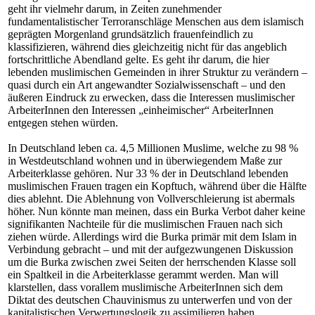
geht ihr vielmehr darum, in Zeiten zunehmender
fundamentalistischer Terroranschläge Menschen aus dem islamisch
geprägten Morgenland grundsätzlich frauenfeindlich zu
klassifizieren, während dies gleichzeitig nicht für das angeblich
fortschrittliche Abendland gelte. Es geht ihr darum, die hier
lebenden muslimischen Gemeinden in ihrer Struktur zu verändern –
quasi durch ein Art angewandter Sozialwissenschaft – und den
äußeren Eindruck zu erwecken, dass die Interessen muslimischer
ArbeiterInnen den Interessen „einheimischer“ ArbeiterInnen
entgegen stehen würden.
In Deutschland leben ca. 4,5 Millionen Muslime, welche zu 98 %
in Westdeutschland wohnen und in überwiegendem Maße zur
Arbeiterklasse gehören. Nur 33 % der in Deutschland lebenden
muslimischen Frauen tragen ein Kopftuch, während über die Hälfte
dies ablehnt. Die Ablehnung von Vollverschleierung ist abermals
höher. Nun könnte man meinen, dass ein Burka Verbot daher keine
signifikanten Nachteile für die muslimischen Frauen nach sich
ziehen würde. Allerdings wird die Burka primär mit dem Islam in
Verbindung gebracht – und mit der aufgezwungenen Diskussion
um die Burka zwischen zwei Seiten der herrschenden Klasse soll
ein Spaltkeil in die Arbeiterklasse gerammt werden. Man will
klarstellen, dass vorallem muslimische ArbeiterInnen sich dem
Diktat des deutschen Chauvinismus zu unterwerfen und von der
kapitalistischen Verwertungslogik zu assimilieren haben.