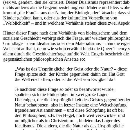
(sex vs. gender), den sie kritisiert. Dieser Dualismus repräsentiert dab
nichts anderes als die Gegenüberstellung von Materie und Idee: wohe
kommt „die Frau” – aus der Natur, der Biologie, der Tatsache, dass si
Kinder gebären kann, oder aus der kulturellen Vorstellung von
„Weiblichkeit” – und in welchem Verhältnis stehen diese zwei Aspek
Hinter dieser Frage nach dem Verhältnis von biologischem und dem
sozialem Geschlecht verbirgt sich die Frage, auf welcher philosophis
Grundlage – dem Idealismus oder dem Materialismus – man die eige
Weltsicht aufbaut, denn wie schon erwähnt blickt die Queer Theory 
allem durch die Geschlechterfrage auf die Welt. Engels beschrieb die
gegensätzlichen philosophischen Ansätze so:
„Was ist das Ursprüngliche, der Geist oder die Natur? – diese
Frage spitzte sich, der Kirche gegenüber, dahin zu: Hat Gott
die Welt erschaffen, oder ist die Welt von Ewigkeit da?
Je nachdem diese Frage so oder so beantwortet wurde,
spalteten sich die Philosophen in zwei große Lager.
Diejenigen, die die Ursprünglichkeit des Geistes gegenüber de
Natur behaupteten, also in letzter Instanz eine Weltschöpfung
irgendeiner Art annahmen – und diese Schöpfung ist oft bei
den Philosophen, z.B. bei Hegel, noch weit verzwickter und
unmöglicher als im Christentum –, bildeten das Lager des
Idealismus. Die andern, die die Natur als das Ursprüngliche