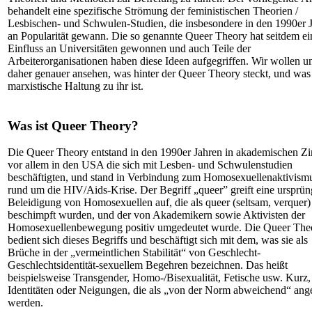
behandelt eine spezifische Strömung der feministischen Theorien /
Lesbischen- und Schwulen-Studien, die insbesondere in den 1990er 
an Popularität gewann. Die so genannte Queer Theory hat seitdem ei
Einfluss an Universitäten gewonnen und auch Teile der
Arbeiterorganisationen haben diese Ideen aufgegriffen. Wir wollen u
daher genauer ansehen, was hinter der Queer Theory steckt, und was
marxistische Haltung zu ihr ist.
Was ist Queer Theory?
Die Queer Theory entstand in den 1990er Jahren in akademischen Zi
vor allem in den USA die sich mit Lesben- und Schwulenstudien
beschäftigten, und stand in Verbindung zum Homosexuellenaktivism
rund um die HIV/Aids-Krise. Der Begriff „queer” greift eine ursprün
Beleidigung von Homosexuellen auf, die als queer (seltsam, verquer)
beschimpft wurden, und der von Akademikern sowie Aktivisten der
Homosexuellenbewegung positiv umgedeutet wurde. Die Queer The
bedient sich dieses Begriffs und beschäftigt sich mit dem, was sie als
Brüche in der „vermeintlichen Stabilität“ von Geschlecht-
Geschlechtsidentität-sexuellem Begehren bezeichnen. Das heißt
beispielsweise Transgender, Homo-/Bisexualität, Fetische usw. Kurz,
Identitäten oder Neigungen, die als „von der Norm abweichend“ ang
werden.