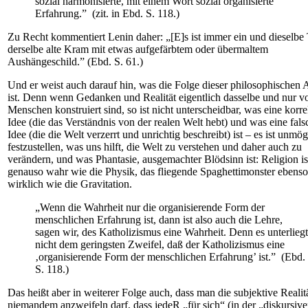
sozial harmonisierte, mit einem Wort sozial organisierte
Erfahrung.” (zit. in Ebd. S. 118.)
Zu Recht kommentiert Lenin daher: „[E]s ist immer ein und dieselbe
derselbe alte Kram mit etwas aufgefärbtem oder übermaltem
Aushängeschild.” (Ebd. S. 61.)
Und er weist auch darauf hin, was die Folge dieser philosophischen 
ist. Denn wenn Gedanken und Realität eigentlich dasselbe und nur v
Menschen konstruiert sind, so ist nicht unterscheidbar, was eine korre
Idee (die das Verständnis von der realen Welt hebt) und was eine fals
Idee (die die Welt verzerrt und unrichtig beschreibt) ist – es ist unmög
festzustellen, was uns hilft, die Welt zu verstehen und daher auch zu
verändern, und was Phantasie, ausgemachter Blödsinn ist: Religion is
genauso wahr wie die Physik, das fliegende Spaghettimonster ebenso
wirklich wie die Gravitation.
„Wenn die Wahrheit nur die organisierende Form der
menschlichen Erfahrung ist, dann ist also auch die Lehre,
sagen wir, des Katholizismus eine Wahrheit. Denn es unterliegt
nicht dem geringsten Zweifel, daß der Katholizismus eine
‚organisierende Form der menschlichen Erfahrung’ ist.” (Ebd.
S. 118.)
Das heißt aber in weiterer Folge auch, dass man die subjektive Realit
niemandem anzweifeln darf, dass jedeR „für sich“ (in der „diskursiv