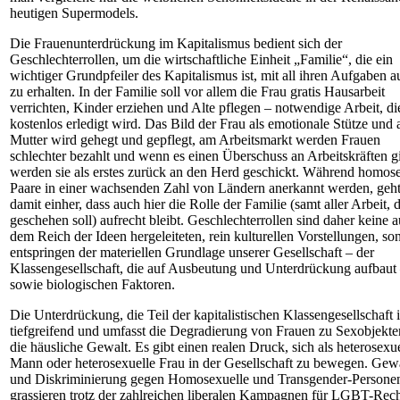
heutigen Supermodels.
Die Frauenunterdrückung im Kapitalismus bedient sich der
Geschlechterrollen, um die wirtschaftliche Einheit „Familie“, die ein
wichtiger Grundpfeiler des Kapitalismus ist, mit all ihren Aufgaben a
zu erhalten. In der Familie soll vor allem die Frau gratis Hausarbeit
verrichten, Kinder erziehen und Alte pflegen – notwendige Arbeit, di
kostenlos erledigt wird. Das Bild der Frau als emotionale Stütze und 
Mutter wird gehegt und gepflegt, am Arbeitsmarkt werden Frauen
schlechter bezahlt und wenn es einen Überschuss an Arbeitskräften gi
werden sie als erstes zurück an den Herd geschickt. Während homos
Paare in einer wachsenden Zahl von Ländern anerkannt werden, geht
damit einher, dass auch hier die Rolle der Familie (samt aller Arbeit, d
geschehen soll) aufrecht bleibt. Geschlechterrollen sind daher keine a
dem Reich der Ideen hergeleiteten, rein kulturellen Vorstellungen, so
entspringen der materiellen Grundlage unserer Gesellschaft – der
Klassengesellschaft, die auf Ausbeutung und Unterdrückung aufbaut
sowie biologischen Faktoren.
Die Unterdrückung, die Teil der kapitalistischen Klassengesellschaft is
tiefgreifend und umfasst die Degradierung von Frauen zu Sexobjekt
die häusliche Gewalt. Es gibt einen realen Druck, sich als heterosexue
Mann oder heterosexuelle Frau in der Gesellschaft zu bewegen. Gew
und Diskriminierung gegen Homosexuelle und Transgender-Persone
grassieren trotz der zahlreichen liberalen Kampagnen für LGBT-Rech