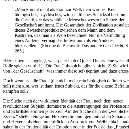
„Man kommt nicht als Frau zur Welt, man wird es. Kein
biologisches, psychisches, wirtschaftliches Schicksal bestimmt
die Gestalt, die das weibliche Menschenwesen im Schoß der
Gesellschaft annimmt. Die Gesamtheit der Zivilisation gestaltet
dieses Zwischenprodukt zwischen dem Mann und dem
Kastraten, das man als Weib bezeichnet. Nur die Vermittlung
eines Anderen vermag das Individuum als ein Anderes
hinzustellen.” (Simone de Beauvoir: Das andere Geschlecht, S
265.)
Hier ist bereits angelegt, was später in der Queer Theory eine wesent
Rolle spielen wird: 1) „Die Frau” als solche gibt es nicht. 2) Sie wird 
von „der Gesellschaft” (was immer diese sei) geprägt und dazu erzog
Doch wenn es „die Frau” (die nicht mehr rein biologisch definiert w
soll) nicht gibt, wer ist dann jenes Subjekt, das für die eigene Befreiu
kämpfen soll?
Die Suche nach der wirklichen Identität der Frau, nach dem neuen
revolutionären Subjekt, dominierte die Anstrengungen der Professori
und Schriftstellerinnen jener Zeit. Auf der Suche nach der „weibliche
Essenz” stießen einige auf Hexenverbrennungen und sahen Schama
und Hexerei als einen unterdrückten Ausdruck von Weiblichkeit; and
sahen in der Irrationalität der Emotion oder in der Poesie das „Frause