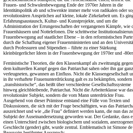
Frauen- und Schwulenbewegung Ende der 1970er Jahren in die
Identitätspolitik ab und schwenkte immer mehr von radikalen oder so
revolutionären Ansprüchen auf kleine, lokale Zirkelarbeit um. Es gi
Erfahrungsaustausch, Kultur- und Kunstprojekte, und um die
Administration der Errungenschaften der vergangenen Kämpfe, wie 
Frauenhäusern und Nottelefonen. Die schrittweise Institutionalisierun
Frauenbewegung auf staatlicher Ebene – in den reformistischen Parte
durch die Schaffung eigener Frauenministerien und an den Universit
durch Professuren und Stipendien – führte zu einer Stärkung
kleinbürgerlicher Ideen in der Frauenbewegung der 1970er und -80er
Feministische Theorien, die den Klassenkampf als zweitrangig gege
dem kulturellen Kampf gegen das Patriarchat sahen oder ihn gar gan
verleugneten, gewannen an Einfluss. Nicht die Klassengesellschaft u
in ihr verhaftete Frauenunterdrückung galt es zu bekämpfen, sondern
„transhistorische“, das heißt über verschiedene Gesellschaftssysteme
hinweg gleichbleibende, Patriarchat. Nicht die Arbeiterklasse war das
revolutionäre Subjekt, sondern die vom Mann unterdrückte Frau.
Ausgehend von dieser Prämisse entstand eine Fülle von Texten und
Diskussionen, die sich mit der Frage beschäftigten, was das Patriarch
auszeichnet und wie „die Frau” definiert werden kann, die nun das ze
Subjekt der Auseinandersetzung geworden war. Der Gedanke, dass e
einen Unterschied zwischen biologischem und sozialem, anerzogen
Geschlecht (gender) gibt, wurde zentral. Emblematisch ist Simone de
Beauvoirs berühmter Ausspruch: