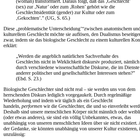
(woman) transformiert. Daraus folgt, daß das ‚Geschlecht’
(sex) zur ‚Natur’ oder zum ‚Rohen’ gehört wie die
Geschlechtsidentität (gender) zur Kultur oder zum
‚Gekochten’.” (UG, S. 65.)
Diese „problematische Unterscheidung’“zwischen anatomischem un
kulturellem Geschlecht möchte sie auflösen, den Dualismus beseitige
zwar, indem sie das biologische Geschlecht zu einem kulturellen Kon
erklärt:
„Werden die angeblich natürlichen Sachverhalte des
Geschlechts nicht in Wirklichkeit diskursiv produziert, nämlich
durch verschiedene wissenschaftliche Diskurse, die im Dienste
anderer politischer und gesellschaftlicher Interessen stehen?”
(Ebd. S. 23.)
Biologische Geschlechter sind nicht real – sie werden uns von dem
herrschenden Diskurs lediglich vorgegaukelt. Durch regelmäßige
Wiederholung und indem wir täglich als ein Geschlecht
handeln,
performen
wir die Geschlechter, die und so einverleibt werd
Deshalb sind unsere menschlichen Körper nicht männlich oder weibl
(oder etwas anderes), sie sind ein völlig Unbekanntes, etwas, das
unabhängig von unseren menschlichen Ideen über sie nicht existiert. 
der Gedanke, sie könnten unabhängig von unserer Kultur existieren, i
unzulässig: