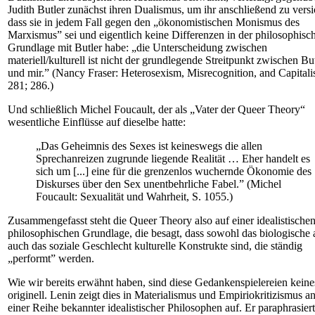
Judith Butler zunächst ihren Dualismus, um ihr anschließend zu versi
dass sie in jedem Fall gegen den „ökonomistischen Monismus des
Marxismus” sei und eigentlich keine Differenzen in der philosophisc
Grundlage mit Butler habe: „die Unterscheidung zwischen
materiell/kulturell ist nicht der grundlegende Streitpunkt zwischen Bu
und mir.” (Nancy Fraser: Heterosexism, Misrecognition, and Capitali
281; 286.)
Und schließlich Michel Foucault, der als „Vater der Queer Theory“
wesentliche Einflüsse auf dieselbe hatte:
„Das Geheimnis des Sexes ist keineswegs die allen
Sprechanreizen zugrunde liegende Realität … Eher handelt es
sich um [...] eine für die grenzenlos wuchernde Ökonomie des
Diskurses über den Sex unentbehrliche Fabel.” (Michel
Foucault: Sexualität und Wahrheit, S. 1055.)
Zusammengefasst steht die Queer Theory also auf einer idealistische
philosophischen Grundlage, die besagt, dass sowohl das biologische 
auch das soziale Geschlecht kulturelle Konstrukte sind, die ständig
„performt” werden.
Wie wir bereits erwähnt haben, sind diese Gedankenspielereien kein
originell. Lenin zeigt dies in Materialismus und Empiriokritizismus 
einer Reihe bekannter idealistischer Philosophen auf. Er paraphrasier