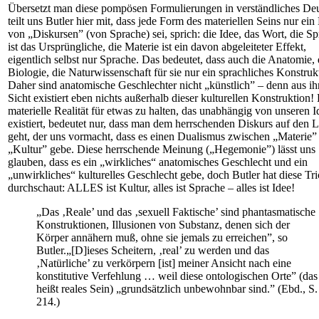
Übersetzt man diese pompösen Formulierungen in verständliches Deu
teilt uns Butler hier mit, dass jede Form des materiellen Seins nur ein
von „Diskursen” (von Sprache) sei, sprich: die Idee, das Wort, die S
ist das Ursprüngliche, die Materie ist ein davon abgeleiteter Effekt,
eigentlich selbst nur Sprache. Das bedeutet, dass auch die Anatomie, 
Biologie, die Naturwissenschaft für sie nur ein sprachliches Konstrukt
Daher sind anatomische Geschlechter nicht „künstlich” – denn aus ih
Sicht existiert eben nichts außerhalb dieser kulturellen Konstruktion!
materielle Realität für etwas zu halten, das unabhängig von unseren 
existiert, bedeutet nur, dass man dem herrschenden Diskurs auf den 
geht, der uns vormacht, dass es einen Dualismus zwischen „Materie”
„Kultur” gebe. Diese herrschende Meinung („Hegemonie”) lässt uns
glauben, dass es ein „wirkliches“ anatomisches Geschlecht und ein
„unwirkliches“ kulturelles Geschlecht gebe, doch Butler hat diese Tri
durchschaut: ALLES ist Kultur, alles ist Sprache – alles ist Idee!
„Das ‚Reale’ und das ‚sexuell Faktische’ sind phantasmatische
Konstruktionen, Illusionen von Substanz, denen sich der
Körper annähern muß, ohne sie jemals zu erreichen”, so
Butler.„[D]ieses Scheitern, ‚real’ zu werden und das
‚Natürliche’ zu verkörpern [ist] meiner Ansicht nach eine
konstitutive Verfehlung … weil diese ontologischen Orte” (das
heißt reales Sein) „grundsätzlich unbewohnbar sind.” (Ebd., S.
214.)