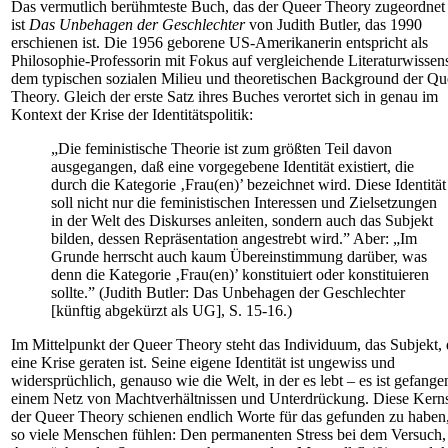
Das vermutlich berühmteste Buch, das der Queer Theory zugeordnet
ist
Das Unbehagen der Geschlechter
von Judith Butler, das 1990
erschienen ist. Die 1956 geborene US-Amerikanerin entspricht als
Philosophie-Professorin mit Fokus auf vergleichende Literaturwissen
dem typischen sozialen Milieu und theoretischen Background der Qu
Theory. Gleich der erste Satz ihres Buches verortet sich in genau im
Kontext der Krise der Identitätspolitik:
„Die feministische Theorie ist zum größten Teil davon
ausgegangen, daß eine vorgegebene Identität existiert, die
durch die Kategorie ‚Frau(en)’ bezeichnet wird. Diese Identität
soll nicht nur die feministischen Interessen und Zielsetzungen
in der Welt des Diskurses anleiten, sondern auch das Subjekt
bilden, dessen Repräsentation angestrebt wird.” Aber: „Im
Grunde herrscht auch kaum Übereinstimmung darüber, was
denn die Kategorie ‚Frau(en)’ konstituiert oder konstituieren
sollte.” (Judith Butler: Das Unbehagen der Geschlechter
[künftig abgekürzt als UG], S. 15-16.)
Im Mittelpunkt der Queer Theory steht das Individuum, das Subjekt, 
eine Krise geraten ist. Seine eigene Identität ist ungewiss und
widersprüchlich, genauso wie die Welt, in der es lebt – es ist gefange
einem Netz von Machtverhältnissen und Unterdrückung. Diese Kern
der Queer Theory schienen endlich Worte für das gefunden zu haben
so viele Menschen fühlen: Den permanenten Stress bei dem Versuch,