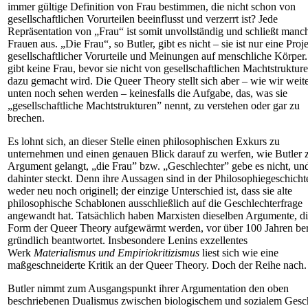
immer gültige Definition von Frau bestimmen, die nicht schon von
gesellschaftlichen Vorurteilen beeinflusst und verzerrt ist? Jede
Repräsentation von „Frau“ ist somit unvollständig und schließt manc
Frauen aus. „Die Frau“, so Butler, gibt es nicht – sie ist nur eine Proj
gesellschaftlicher Vorurteile und Meinungen auf menschliche Körper.
gibt keine Frau, bevor sie nicht von gesellschaftlichen Machtstruktur
dazu gemacht wird. Die Queer Theory stellt sich aber – wie wir weit
unten noch sehen werden – keinesfalls die Aufgabe, das, was sie
„gesellschaftliche Machtstrukturen” nennt, zu verstehen oder gar zu
brechen.
Es lohnt sich, an dieser Stelle einen philosophischen Exkurs zu
unternehmen und einen genauen Blick darauf zu werfen, wie Butler
Argument gelangt, „die Frau” bzw. „Geschlechter” gebe es nicht, un
dahinter steckt. Denn ihre Aussagen sind in der Philosophiegeschicht
weder neu noch originell; der einzige Unterschied ist, dass sie alte
philosophische Schablonen ausschließlich auf die Geschlechterfrage
angewandt hat. Tatsächlich haben Marxisten dieselben Argumente, di
Form der Queer Theory aufgewärmt werden, vor über 100 Jahren ber
gründlich beantwortet. Insbesondere Lenins exzellentes
Werk
Materialismus und Empiriokritizismus
liest sich wie eine
maßgeschneiderte Kritik an der Queer Theory. Doch der Reihe nach.
Butler nimmt zum Ausgangspunkt ihrer Argumentation den oben
beschriebenen Dualismus zwischen biologischem und sozialem Gesc