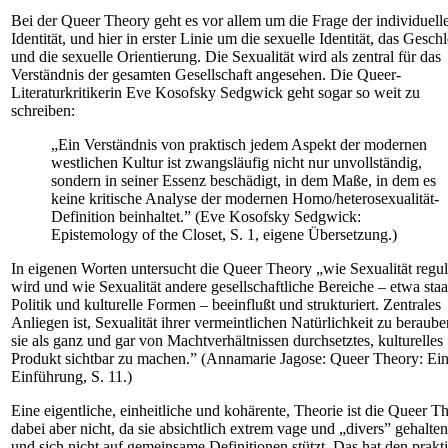
Bei der Queer Theory geht es vor allem um die Frage der individuell
Identität, und hier in erster Linie um die sexuelle Identität, das Geschl
und die sexuelle Orientierung. Die Sexualität wird als zentral für das
Verständnis der gesamten Gesellschaft angesehen. Die Queer-
Literaturkritikerin Eve Kosofsky Sedgwick geht sogar so weit zu
schreiben:
„Ein Verständnis von praktisch jedem Aspekt der modernen
westlichen Kultur ist zwangsläufig nicht nur unvollständig,
sondern in seiner Essenz beschädigt, in dem Maße, in dem es
keine kritische Analyse der modernen Homo/heterosexualität-
Definition beinhaltet.” (Eve Kosofsky Sedgwick:
Epistemology of the Closet, S. 1, eigene Übersetzung.)
In eigenen Worten untersucht die Queer Theory „wie Sexualität regul
wird und wie Sexualität andere gesellschaftliche Bereiche – etwa staa
Politik und kulturelle Formen – beeinflußt und strukturiert. Zentrales
Anliegen ist, Sexualität ihrer vermeintlichen Natürlichkeit zu beraub
sie als ganz und gar von Machtverhältnissen durchsetztes, kulturelles
Produkt sichtbar zu machen.” (Annamarie Jagose: Queer Theory: Ei
Einführung, S. 11.)
Eine eigentliche, einheitliche und kohärente, Theorie ist die Queer T
dabei aber nicht, da sie absichtlich extrem vage und „divers” gehalte
und sich nicht auf gemeinsame Definitionen stützt. Das hat den prakt