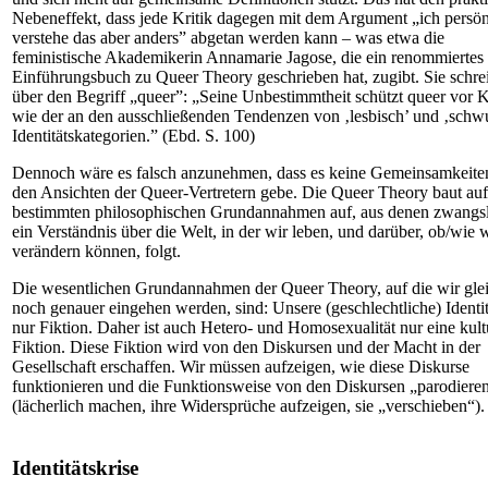
Nebeneffekt, dass jede Kritik dagegen mit dem Argument „ich persön
verstehe das aber anders” abgetan werden kann – was etwa die
feministische Akademikerin Annamarie Jagose, die ein renommiertes
Einführungsbuch zu Queer Theory geschrieben hat, zugibt. Sie schre
über den Begriff „queer”: „Seine Unbestimmtheit schützt queer vor K
wie der an den ausschließenden Tendenzen von ‚lesbisch’ und ‚schwu
Identitätskategorien.” (Ebd. S. 100)
Dennoch wäre es falsch anzunehmen, dass es keine Gemeinsamkeite
den Ansichten der Queer-Vertretern gebe. Die Queer Theory baut auf
bestimmten philosophischen Grundannahmen auf, aus denen zwangsl
ein Verständnis über die Welt, in der wir leben, und darüber, ob/wie w
verändern können, folgt.
Die wesentlichen Grundannahmen der Queer Theory, auf die wir gle
noch genauer eingehen werden, sind: Unsere (geschlechtliche) Identitä
nur Fiktion. Daher ist auch Hetero- und Homosexualität nur eine kult
Fiktion. Diese Fiktion wird von den Diskursen und der Macht in der
Gesellschaft erschaffen. Wir müssen aufzeigen, wie diese Diskurse
funktionieren und die Funktionsweise von den Diskursen „parodiere
(lächerlich machen, ihre Widersprüche aufzeigen, sie „verschieben“).
Identitätskrise