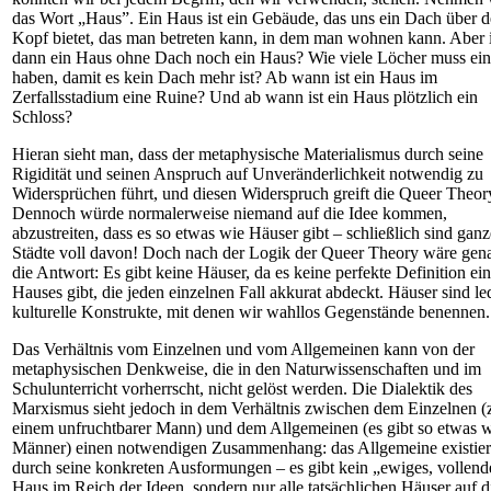
das Wort „Haus”. Ein Haus ist ein Gebäude, das uns ein Dach über 
Kopf bietet, das man betreten kann, in dem man wohnen kann. Aber i
dann ein Haus ohne Dach noch ein Haus? Wie viele Löcher muss ei
haben, damit es kein Dach mehr ist? Ab wann ist ein Haus im
Zerfallsstadium eine Ruine? Und ab wann ist ein Haus plötzlich ein
Schloss?
Hieran sieht man, dass der metaphysische Materialismus durch seine
Rigidität und seinen Anspruch auf Unveränderlichkeit notwendig zu
Widersprüchen führt, und diesen Widerspruch greift die Queer Theor
Dennoch würde normalerweise niemand auf die Idee kommen,
abzustreiten, dass es so etwas wie Häuser gibt – schließlich sind ganz
Städte voll davon! Doch nach der Logik der Queer Theory wäre gen
die Antwort: Es gibt keine Häuser, da es keine perfekte Definition ei
Hauses gibt, die jeden einzelnen Fall akkurat abdeckt. Häuser sind le
kulturelle Konstrukte, mit denen wir wahllos Gegenstände benennen.
Das Verhältnis vom Einzelnen und vom Allgemeinen kann von der
metaphysischen Denkweise, die in den Naturwissenschaften und im
Schulunterricht vorherrscht, nicht gelöst werden. Die Dialektik des
Marxismus sieht jedoch in dem Verhältnis zwischen dem Einzelnen (
einem unfruchtbarer Mann) und dem Allgemeinen (es gibt so etwas 
Männer) einen notwendigen Zusammenhang: das Allgemeine existier
durch seine konkreten Ausformungen – es gibt kein „ewiges, vollend
Haus im Reich der Ideen, sondern nur alle tatsächlichen Häuser auf d