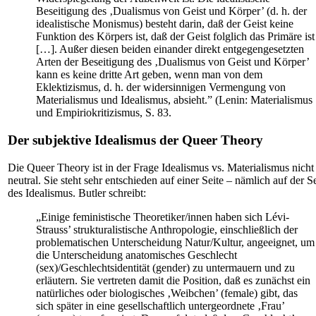
Beseitigung des ‚Dualismus von Geist und Körper’ (d. h. der
idealistische Monismus) besteht darin, daß der Geist keine
Funktion des Körpers ist, daß der Geist folglich das Primäre ist
[…]. Außer diesen beiden einander direkt entgegengesetzten
Arten der Beseitigung des ‚Dualismus von Geist und Körper’
kann es keine dritte Art geben, wenn man von dem
Eklektizismus, d. h. der widersinnigen Vermengung von
Materialismus und Idealismus, absieht.” (Lenin: Materialismus
und Empiriokritizismus, S. 83.
Der subjektive Idealismus der Queer Theory
Die Queer Theory ist in der Frage Idealismus vs. Materialismus nicht
neutral. Sie steht sehr entschieden auf einer Seite – nämlich auf der Se
des Idealismus. Butler schreibt:
„Einige feministische Theoretiker/innen haben sich Lévi-
Strauss’ strukturalistische Anthropologie, einschließlich der
problematischen Unterscheidung Natur/Kultur, angeeignet, um
die Unterscheidung anatomisches Geschlecht
(sex)/Geschlechtsidentität (gender) zu untermauern und zu
erläutern. Sie vertreten damit die Position, daß es zunächst ein
natürliches oder biologisches ‚Weibchen’ (female) gibt, das
sich später in eine gesellschaftlich untergeordnete ‚Frau’