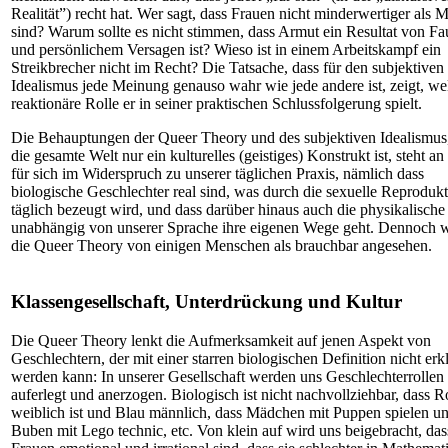
Realität”) recht hat. Wer sagt, dass Frauen nicht minderwertiger als 
sind? Warum sollte es nicht stimmen, dass Armut ein Resultat von Fau
und persönlichem Versagen ist? Wieso ist in einem Arbeitskampf ein
Streikbrecher nicht im Recht? Die Tatsache, dass für den subjektiven
Idealismus jede Meinung genauso wahr wie jede andere ist, zeigt, we
reaktionäre Rolle er in seiner praktischen Schlussfolgerung spielt.
Die Behauptungen der Queer Theory und des subjektiven Idealismus
die gesamte Welt nur ein kulturelles (geistiges) Konstrukt ist, steht an
für sich im Widerspruch zu unserer täglichen Praxis, nämlich dass
biologische Geschlechter real sind, was durch die sexuelle Reproduk
täglich bezeugt wird, und dass darüber hinaus auch die physikalische
unabhängig von unserer Sprache ihre eigenen Wege geht. Dennoch 
die Queer Theory von einigen Menschen als brauchbar angesehen.
Klassengesellschaft, Unterdrückung und Kultur
Die Queer Theory lenkt die Aufmerksamkeit auf jenen Aspekt von
Geschlechtern, der mit einer starren biologischen Definition nicht erkl
werden kann: In unserer Gesellschaft werden uns Geschlechterrollen
auferlegt und anerzogen. Biologisch ist nicht nachvollziehbar, dass R
weiblich ist und Blau männlich, dass Mädchen mit Puppen spielen u
Buben mit Lego technic, etc. Von klein auf wird uns beigebracht, das