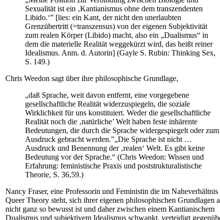
Sexualität ist ein ‚Kantianismus ohne dem transzendenten
Libido.‘” [lies: ein Kant, der nicht den unerlaubten
Grenzübertritt (=transzensus) von der eigenen Subjektivität
zum realen Körper (Libido) macht, also ein „Dualismus“ in
dem die materielle Realität weggekürzt wird, das heißt reiner
Idealismus. Anm. d. Autorin] (Gayle S. Rubin: Thinking Sex,
S. 149.)
Chris Weedon sagt über ihre philosophische Grundlage,
„daß Sprache, weit davon entfernt, eine vorgegebene
gesellschaftliche Realität widerzuspiegeln, die soziale
Wirklichkeit für uns konstituiert. Weder die gesellschaftliche
Realität noch die ‚natürliche’ Welt haben feste inhärente
Bedeutungen, die durch die Sprache widergespiegelt oder zum
Ausdruck gebracht werden.”„Die Sprache ist nicht …
Ausdruck und Benennung der ‚realen‘ Welt. Es gibt keine
Bedeutung vor der Sprache.“ (Chris Weedon: Wissen und
Erfahrung: feministische Praxis und poststrukturalistische
Theorie, S. 36,59.)
Nancy Fraser, eine Professorin und Feministin die im Naheverhältnis
Queer Theory steht, sich ihrer eigenen philosophischen Grundlagen 
nicht ganz so bewusst ist und daher zwischen einem Kantianischem
Dualismus und subjektivem Idealismus schwankt, verteidigt gegenüb