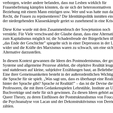
verborgen, wieder andere befanden, dass nur Lesben wirklich für
Frauenbefreiung kämpfen könnten, da sie sich der heteronormativen
Beziehung mit einem Mann entzögen usw. Wer und was hatte nun da
Recht, die Frauen zu repräsentieren? Die Identitätspolitik inmitten ein
der niedergehenden Klassenkämpfe geriet so zunehmend in eine Kris
Diese Krise wurde mit dem Zusammenbruch der Sowjetunion noch
verstärkt. Für Viele verschwand der Glaube daran, dass eine Alternat
zum Kapitalismus möglich ist; die Schadenfreude der Bürgerlichen ü
„das Ende der Geschichte” spiegelte sich in einer Depression in der 
wider und die Kräfte des Marxismus waren zu schwach, um eine sich
Alternative darzustellen.
In diesem Kontext gewannen die Ideen des Postmodernismus, der gr
Systeme und allgemeine Prozesse ablehnt, die objektive Realität leug
und stattdessen auf kleine, subjektive Erzählungen baut, an Beliebthei
Eine ihrer Gemeinsamkeiten besteht in der außerordentlichen Wichtig
die Sprache für sie spielt. „Was sagt uns, dass es überhaupt eine Reali
hinter der Sprache gibt? Sprache
ist
Realität!” – das ist die Devise die
Professoren, die mit ihren Gedankenspielen Lehrstühle, Institute an U
Buchverträge und mehr für sich gewinnen. Zu diesen Ideen gehört au
Queer Theory, zu deren Einflüssen der Poststrukturalismus von Fouca
die Psychoanalyse von Lacan und der Dekonstruktivismus von Derri
zählen.