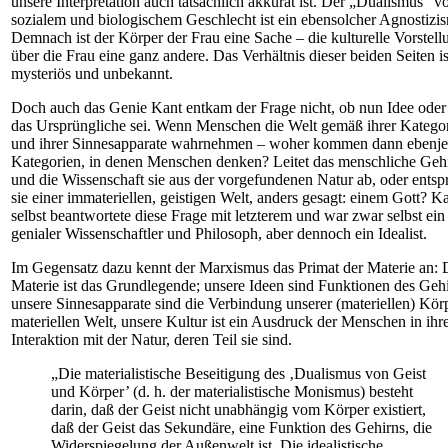
unsere Interpretation auch tatsächlich akkurat ist. Der „Dualismus” v
sozialem und biologischem Geschlecht ist ein ebensolcher Agnostizi
Demnach ist der Körper der Frau eine Sache – die kulturelle Vorstell
über die Frau eine ganz andere. Das Verhältnis dieser beiden Seiten is
mysteriös und unbekannt.
Doch auch das Genie Kant entkam der Frage nicht, ob nun Idee oder
das Ursprüngliche sei. Wenn Menschen die Welt gemäß ihrer Katego
und ihrer Sinnesapparate wahrnehmen – woher kommen dann ebenj
Kategorien, in denen Menschen denken? Leitet das menschliche Geh
und die Wissenschaft sie aus der vorgefundenen Natur ab, oder entsp
sie einer immateriellen, geistigen Welt, anders gesagt: einem Gott? K
selbst beantwortete diese Frage mit letzterem und war zwar selbst ein
genialer Wissenschaftler und Philosoph, aber dennoch ein Idealist.
Im Gegensatz dazu kennt der Marxismus das Primat der Materie an: 
Materie ist das Grundlegende; unsere Ideen sind Funktionen des Gehi
unsere Sinnesapparate sind die Verbindung unserer (materiellen) Kör
materiellen Welt, unsere Kultur ist ein Ausdruck der Menschen in ihr
Interaktion mit der Natur, deren Teil sie sind.
„Die materialistische Beseitigung des ‚Dualismus von Geist
und Körper’ (d. h. der materialistische Monismus) besteht
darin, daß der Geist nicht unabhängig vom Körper existiert,
daß der Geist das Sekundäre, eine Funktion des Gehirns, die
Widerspiegelung der Außenwelt ist. Die idealistische