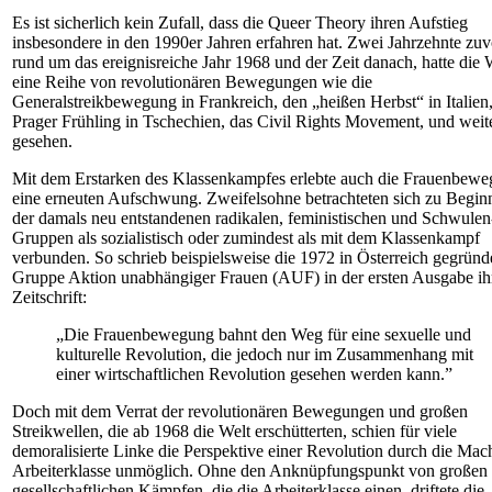
Es ist sicherlich kein Zufall, dass die Queer Theory ihren Aufstieg
insbesondere in den 1990er Jahren erfahren hat. Zwei Jahrzehnte zuv
rund um das ereignisreiche Jahr 1968 und der Zeit danach, hatte die 
eine Reihe von revolutionären Bewegungen wie die
Generalstreikbewegung in Frankreich, den „heißen Herbst“ in Italien
Prager Frühling in Tschechien, das Civil Rights Movement, und weit
gesehen.
Mit dem Erstarken des Klassenkampfes erlebte auch die Frauenbew
eine erneuten Aufschwung. Zweifelsohne betrachteten sich zu Beginn
der damals neu entstandenen radikalen, feministischen und Schwulen
Gruppen als sozialistisch oder zumindest als mit dem Klassenkampf
verbunden. So schrieb beispielsweise die 1972 in Österreich gegründ
Gruppe Aktion unabhängiger Frauen (AUF) in der ersten Ausgabe ih
Zeitschrift:
„Die Frauenbewegung bahnt den Weg für eine sexuelle und
kulturelle Revolution, die jedoch nur im Zusammenhang mit
einer wirtschaftlichen Revolution gesehen werden kann.”
Doch mit dem Verrat der revolutionären Bewegungen und großen
Streikwellen, die ab 1968 die Welt erschütterten, schien für viele
demoralisierte Linke die Perspektive einer Revolution durch die Mach
Arbeiterklasse unmöglich. Ohne den Anknüpfungspunkt von großen
gesellschaftlichen Kämpfen, die die Arbeiterklasse einen, driftete die