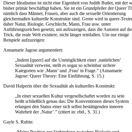
Dieser Idealismus ist nicht eine Eigenheit von Judith Butler, mit der 
bisher primär beschäftigt haben. Sie ist ein Grundpfeiler der Queer T
nämlich dass Männer, Frauen, aber auch die sexuelle Orientierung
gleichermaßen kulturelle Konstrukte sind. Gerne wird in queer-Texte
daher Natur, Biologie, Geschlecht, Mann, Frau usw. unter
Anführungszeichen gesetzt, um aufzuzeigen, dass die Autoren auf de
Trick, die reale Welt existiere, nicht länger reinfallen. Um nur einige
Beispiele aufzuzeigen:
Annamarie Jagose argumentiert:
„Indem [queer] auf die Unmöglichkeit einer ‚natürlichen’
Sexualität verweist, stellt es sogar so scheinbar sichere
Kategorien wie ‚Mann’ und ‚Frau’ in Frage.” (Annamarie
Jagose: Queer Theory: Eine Einführung, S. 15.)
David Halperin über die Sexualität als kulturelles Konstrukt:
„In einer sexuellen Kultur vergesellschaftet worden zu sein
heißt schließlich genau das: Die Konventionen dieses System
erlangen den Status einer sich selbst bestätigenden inneren
Wahrheit der ‚Natur’.” (zitiert in: ebd., S. 31.)
Gayle S. Rubin:
„Meine Position zur Verbindung zwischen Biologie und