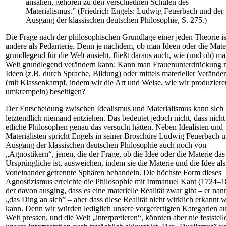
ansahen, gehören zu den verschiednen Schulen des
Materialismus.” (Friedrich Engels: Ludwig Feuerbach und der
Ausgang der klassischen deutschen Philosophie, S. 275.)
Die Frage nach der philosophischen Grundlage einer jeden Theorie ist
andere als Pedanterie. Denn je nachdem, ob man Ideen oder die Mater
grundlegend für die Welt ansieht, fließt daraus auch, wie (und ob) ma
Welt grundlegend verändern kann: Kann man Frauenunterdrückung 
Ideen (z.B. durch Sprache, Bildung) oder mittels materieller Verände
(mit Klassenkampf, indem wir die Art und Weise, wie wir produziere
umkrempeln) beseitigen?
Der Entscheidung zwischen Idealismus und Materialismus kann sich
letztendlich niemand entziehen. Das bedeutet jedoch nicht, dass nicht
etliche Philosophen genau das versucht hätten. Neben Idealisten und
Materialisten spricht Engels in seiner Broschüre Ludwig Feuerbach u
Ausgang der klassischen deutschen Philosophie auch noch von
„Agnostikern“, jenen, die der Frage, ob die Idee oder die Materie das
Ursprüngliche ist, ausweichen, indem sie die Materie und die Idee al
voneinander getrennte Sphären behandeln. Die höchste Form dieses
Agnostizismus erreichte die Philosophie mit Immanuel Kant (1724–1
der davon ausging, dass es eine materielle Realität zwar gibt – er nann
„das Ding an sich” – aber dass diese Realität nicht wirklich erkannt 
kann. Denn wir würden lediglich unsere vorgefertigten Kategorien au
Welt pressen, und die Welt „interpretieren“, könnten aber nie feststell