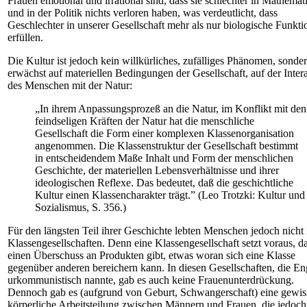
Frauen emotional und irrational sind, dass sie schlechter in Mathemat
und in der Politik nichts verloren haben, was verdeutlicht, dass
Geschlechter in unserer Gesellschaft mehr als nur biologische Funkt
erfüllen.
Die Kultur ist jedoch kein willkürliches, zufälliges Phänomen, sonde
erwächst auf materiellen Bedingungen der Gesellschaft, auf der Inter
des Menschen mit der Natur:
„In ihrem Anpassungsprozeß an die Natur, im Konflikt mit den
feindseligen Kräften der Natur hat die menschliche
Gesellschaft die Form einer komplexen Klassenorganisation
angenommen. Die Klassenstruktur der Gesellschaft bestimmt
in entscheidendem Maße Inhalt und Form der menschlichen
Geschichte, der materiellen Lebensverhältnisse und ihrer
ideologischen Reflexe. Das bedeutet, daß die geschichtliche
Kultur einen Klassencharakter trägt.” (Leo Trotzki: Kultur und
Sozialismus, S. 356.)
Für den längsten Teil ihrer Geschichte lebten Menschen jedoch nicht 
Klassengesellschaften. Denn eine Klassengesellschaft setzt voraus, da
einen Überschuss an Produkten gibt, etwas woran sich eine Klasse
gegenüber anderen bereichern kann. In diesen Gesellschaften, die En
urkommunistisch nannte, gab es auch keine Frauenunterdrückung.
Dennoch gab es (aufgrund von Geburt, Schwangerschaft) eine gewis
körperliche Arbeitsteilung zwischen Männern und Frauen, die jedoch