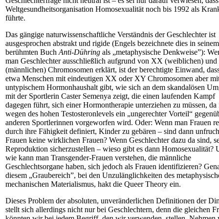
Geschlechterfrage nicht neutral ist – es sei nur darauf verwiesen, dass
Weltgesundheitsorganisation Homosexualität noch bis 1992 als Kran
führte.
Das gängige naturwissenschaftliche Verständnis der Geschlechter ist
ausgesprochen abstrakt und rigide (Engels bezeichnete dies in seinem
berühmten Buch
Anti-Dühring
als „metaphysische Denkweise”): We
man Geschlechter ausschließlich aufgrund von XX (weiblichen) un
(männlichen) Chromosomen erklärt, ist der berechtigte Einwand, dass
etwa Menschen mit eindeutigen XX oder XY Chromosomen aber mi
untypischem Hormonhaushalt gibt, wie sich an dem skandalösen U
mit der Sportlerin Caster Semenya zeigt, die einen laufenden Kampf
dagegen führt, sich einer Hormontherapie unterziehen zu müssen, da 
wegen des hohen Testosteronlevels ein „ungerechter Vorteil“ gegenü
anderen Sportlerinnen vorgeworfen wird. Oder: Wenn man Frauen re
durch ihre Fähigkeit definiert, Kinder zu gebären – sind dann unfruc
Frauen keine wirklichen Frauen? Wenn Geschlechter dazu da sind, s
Reproduktion sicherzustellen – wieso gibt es dann Homosexualität?
wie kann man Transgender-Frauen verstehen, die männliche
Geschlechtsorgane haben, sich jedoch als Frauen identifizieren? Gen
diesem „Graubereich”, bei den Unzulänglichkeiten des metaphysisch
mechanischen Materialismus, hakt die Queer Theory ein.
Dieses Problem der absoluten, unveränderlichen Definitionen der Di
stellt sich allerdings nicht nur bei Geschlechtern, denn die gleichen F
könnten wir bei jedem Begriff, den wir verwenden, stellen. Nehmen 