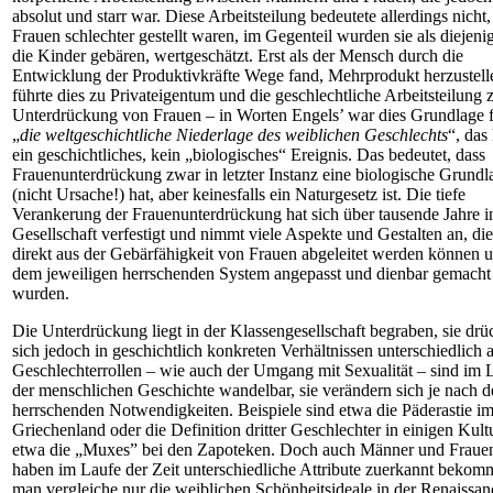
absolut und starr war. Diese Arbeitsteilung bedeutete allerdings nicht,
Frauen schlechter gestellt waren, im Gegenteil wurden sie als diejeni
die Kinder gebären, wertgeschätzt. Erst als der Mensch durch die
Entwicklung der Produktivkräfte Wege fand, Mehrprodukt herzustell
führte dies zu Privateigentum und die geschlechtliche Arbeitsteilung 
Unterdrückung von Frauen – in Worten Engels’ war dies Grundlage 
„
die weltgeschichtliche Niederlage des weiblichen Geschlechts
“, das
ein geschichtliches, kein „biologisches“ Ereignis. Das bedeutet, dass
Frauenunterdrückung zwar in letzter Instanz eine biologische Grundl
(nicht Ursache!) hat, aber keinesfalls ein Naturgesetz ist. Die tiefe
Verankerung der Frauenunterdrückung hat sich über tausende Jahre i
Gesellschaft verfestigt und nimmt viele Aspekte und Gestalten an, die
direkt aus der Gebärfähigkeit von Frauen abgeleitet werden können u
dem jeweiligen herrschenden System angepasst und dienbar gemacht
wurden.
Die Unterdrückung liegt in der Klassengesellschaft begraben, sie drü
sich jedoch in geschichtlich konkreten Verhältnissen unterschiedlich 
Geschlechterrollen – wie auch der Umgang mit Sexualität – sind im 
der menschlichen Geschichte wandelbar, sie verändern sich je nach d
herrschenden Notwendigkeiten. Beispiele sind etwa die Päderastie im
Griechenland oder die Definition dritter Geschlechter in einigen Kult
etwa die „Muxes” bei den Zapoteken. Doch auch Männer und Fraue
haben im Laufe der Zeit unterschiedliche Attribute zuerkannt bekom
man vergleiche nur die weiblichen Schönheitsideale in der Renaissan