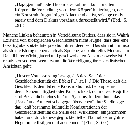
„Dagegen muß jede Theorie des kulturell konstruierten
Körpers die Vorstellung von ‚dem Körper’ hinterfragen, der
ein Konstrukt fragwürdiger Allgemeinheit ist, solange er als
passiv und dem Diskurs vorgängig dargestellt wird.” (Ebd., S.
191.)
Manche Linken behaupten in Verteidigung Butlers, dass sie in Wahrhe
Existenz von biologischen Geschlechtern nicht leugne, dass dies eine
bösartig überspitzte Interpretation ihrer Ideen sei. Das stimmt nur inso
als sie die Biologie eben auch als Sprache, als kulturelles Merkmal au
Bei all ihrer Wichtigtuerei und geschwollenen Ausdrucksweise ist But
relativ konsequent, wenn es um die Verteidigung ihrer idealistischen
Ansichten geht:
„Unsere Voraussetzung besagt, daß das ‚Sein’ der
Geschlechtsidentität ein Effekt [...] ist. [...] Die These, daß die
Geschlechtsidentität eine Konstruktion ist, behauptet nicht
deren Scheinhaftigkeit oder Künstlichkeit, denn diese Begriffe
sind Bestandteile eines binären Systems, in dem ihnen das
‚Reale’ und Authentische gegenüberstehen” Ihre Studie lege
dar, „daß bestimmte kulturelle Konfigurationen der
Geschlechtsidentität die Stelle des ‚Wirklichen’ eingenommen
haben und durch diese geglückte Selbst-Naturalisierung ihre
Hegemonie festigen und ausdehnen.” (Ebd., S. 60.)