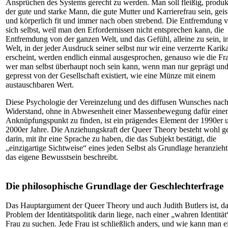
Ansprüchen des Systems gerecht zu werden. Man soll fleißig, produk
der gute und starke Mann, die gute Mutter und Karrierefrau sein, geis
und körperlich fit und immer nach oben strebend. Die Entfremdung 
sich selbst, weil man den Erfordernissen nicht entsprechen kann, die
Entfremdung von der ganzen Welt, und das Gefühl, alleine zu sein, in
Welt, in der jeder Ausdruck seiner selbst nur wir eine verzerrte Karik
erscheint, werden endlich einmal ausgesprochen, genauso wie die Fr
wer man selbst überhaupt noch sein kann, wenn man nur geprägt un
gepresst von der Gesellschaft existiert, wie eine Münze mit einem
austauschbaren Wert.
Diese Psychologie der Vereinzelung und des diffusen Wunsches nac
Widerstand, ohne in Abwesenheit einer Massenbewegung dafür eine
Anknüpfungspunkt zu finden, ist ein prägendes Element der 1990er 
2000er Jahre. Die Anziehungskraft der Queer Theory besteht wohl g
darin, mit ihr eine Sprache zu haben, die das Subjekt bestätigt, die
„einzigartige Sichtweise“ eines jeden Selbst als Grundlage heranzieh
das eigene Bewusstsein beschreibt.
Die philosophische Grundlage der Geschlechterfrage
Das Hauptargument der Queer Theory und auch Judith Butlers ist, da
Problem der Identitätspolitik darin liege, nach einer „wahren Identität
Frau zu suchen. Jede Frau ist schließlich anders, und wie kann man e