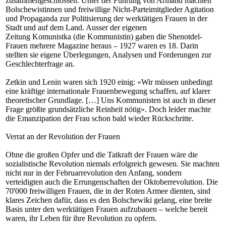
zusammengeschlossen. Unter der Führung von Armand machten
Bolschewistinnen und freiwillige Nicht-Parteimitglieder Agitation
und Propaganda zur Politisierung der werktätigen Frauen in der
Stadt und auf dem Land. Ausser der eigenen
Zeitung Komunistka (die Kommunistin) gaben die Shenotdel-
Frauen mehrere Magazine heraus – 1927 waren es 18. Darin
stellten sie eigene Überlegungen, Analysen und Forderungen zur
Geschlechterfrage an.
Zetkin und Lenin waren sich 1920 einig: «Wir müssen unbedingt
eine kräftige internationale Frauenbewegung schaffen, auf klarer
theoretischer Grundlage. […] Uns Kommunisten ist auch in dieser
Frage größte grundsätzliche Reinheit nötig». Doch leider machte
die Emanzipation der Frau schon bald wieder Rückschritte.
Verrat an der Revolution der Frauen
Ohne die großen Opfer und die Tatkraft der Frauen wäre die
sozialistische Revolution niemals erfolgreich gewesen. Sie machten
nicht nur in der Februarrevolution den Anfang, sondern
verteidigten auch die Errungenschaften der Oktoberrevolution. Die
70'000 freiwilligen Frauen, die in der Roten Armee dienten, sind
klares Zeichen dafür, dass es den Bolschewiki gelang, eine breite
Basis unter den werktätigen Frauen aufzubauen – welche bereit
waren, ihr Leben für ihre Revolution zu opfern.