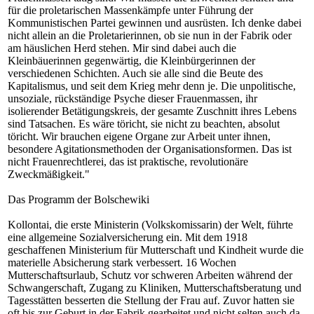
für die proletarischen Massenkämpfe unter Führung der
Kommunistischen Partei gewinnen und ausrüsten. Ich denke dabei
nicht allein an die Proletarierinnen, ob sie nun in der Fabrik oder
am häuslichen Herd stehen. Mir sind dabei auch die
Kleinbäuerinnen gegenwärtig, die Kleinbürgerinnen der
verschiedenen Schichten. Auch sie alle sind die Beute des
Kapitalismus, und seit dem Krieg mehr denn je. Die unpolitische,
unsoziale, rückständige Psyche dieser Frauenmassen, ihr
isolierender Betätigungskreis, der gesamte Zuschnitt ihres Lebens
sind Tatsachen. Es wäre töricht, sie nicht zu beachten, absolut
töricht. Wir brauchen eigene Organe zur Arbeit unter ihnen,
besondere Agitationsmethoden der Organisationsformen. Das ist
nicht Frauenrechtlerei, das ist praktische, revolutionäre
Zweckmäßigkeit."
Das Programm der Bolschewiki
Kollontai, die erste Ministerin (Volkskomissarin) der Welt, führte
eine allgemeine Sozialversicherung ein. Mit dem 1918
geschaffenen Ministerium für Mutterschaft und Kindheit wurde die
materielle Absicherung stark verbessert. 16 Wochen
Mutterschaftsurlaub, Schutz vor schweren Arbeiten während der
Schwangerschaft, Zugang zu Kliniken, Mutterschaftsberatung und
Tagesstätten besserten die Stellung der Frau auf. Zuvor hatten sie
oft bis zur Geburt in der Fabrik gearbeitet und nicht selten auch da