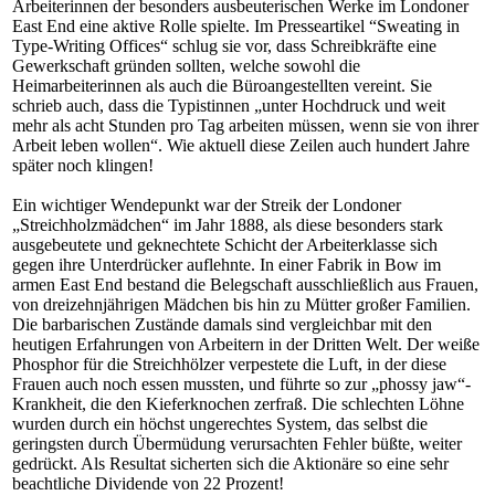
Arbeiterinnen der besonders ausbeuterischen Werke im Londoner
East End eine aktive Rolle spielte. Im Presseartikel “Sweating in
Type-Writing Offices“ schlug sie vor, dass Schreibkräfte eine
Gewerkschaft gründen sollten, welche sowohl die
Heimarbeiterinnen als auch die Büroangestellten vereint. Sie
schrieb auch, dass die Typistinnen „unter Hochdruck und weit
mehr als acht Stunden pro Tag arbeiten müssen, wenn sie von ihrer
Arbeit leben wollen“. Wie aktuell diese Zeilen auch hundert Jahre
später noch klingen!
Ein wichtiger Wendepunkt war der Streik der Londoner
„Streichholzmädchen“ im Jahr 1888, als diese besonders stark
ausgebeutete und geknechtete Schicht der Arbeiterklasse sich
gegen ihre Unterdrücker auflehnte. In einer Fabrik in Bow im
armen East End bestand die Belegschaft ausschließlich aus Frauen,
von dreizehnjährigen Mädchen bis hin zu Mütter großer Familien.
Die barbarischen Zustände damals sind vergleichbar mit den
heutigen Erfahrungen von Arbeitern in der Dritten Welt. Der weiße
Phosphor für die Streichhölzer verpestete die Luft, in der diese
Frauen auch noch essen mussten, und führte so zur „phossy jaw“-
Krankheit, die den Kieferknochen zerfraß. Die schlechten Löhne
wurden durch ein höchst ungerechtes System, das selbst die
geringsten durch Übermüdung verursachten Fehler büßte, weiter
gedrückt. Als Resultat sicherten sich die Aktionäre so eine sehr
beachtliche Dividende von 22 Prozent!