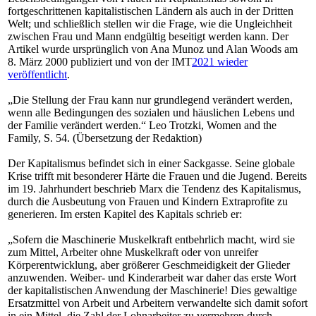
fortgeschrittenen kapitalistischen Ländern als auch in der Dritten
Welt; und schließlich stellen wir die Frage, wie die Ungleichheit
zwischen Frau und Mann endgültig beseitigt werden kann. Der
Artikel wurde ursprünglich von Ana Munoz und Alan Woods am
8. März 2000 publiziert und von der IMT
2021 wieder
veröffentlicht
.
„Die Stellung der Frau kann nur grundlegend verändert werden,
wenn alle Bedingungen des sozialen und häuslichen Lebens und
der Familie verändert werden.“ Leo Trotzki, Women and the
Family, S. 54. (Übersetzung der Redaktion)
Der Kapitalismus befindet sich in einer Sackgasse. Seine globale
Krise trifft mit besonderer Härte die Frauen und die Jugend. Bereits
im 19. Jahrhundert beschrieb Marx die Tendenz des Kapitalismus,
durch die Ausbeutung von Frauen und Kindern Extraprofite zu
generieren. Im ersten Kapitel des Kapitals schrieb er:
„Sofern die Maschinerie Muskelkraft entbehrlich macht, wird sie
zum Mittel, Arbeiter ohne Muskelkraft oder von unreifer
Körperentwicklung, aber größerer Geschmeidigkeit der Glieder
anzuwenden. Weiber- und Kinderarbeit war daher das erste Wort
der kapitalistischen Anwendung der Maschinerie! Dies gewaltige
Ersatzmittel von Arbeit und Arbeitern verwandelte sich damit sofort
in ein Mittel, die Zahl der Lohnarbeiter zu vermehren durch