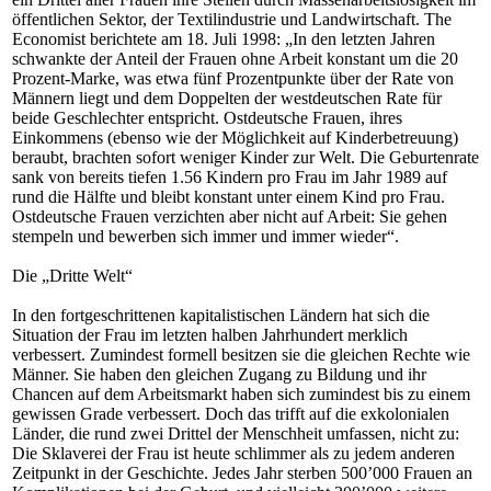
öffentlichen Sektor, der Textilindustrie und Landwirtschaft. The
Economist berichtete am 18. Juli 1998: „In den letzten Jahren
schwankte der Anteil der Frauen ohne Arbeit konstant um die 20
Prozent-Marke, was etwa fünf Prozentpunkte über der Rate von
Männern liegt und dem Doppelten der westdeutschen Rate für
beide Geschlechter entspricht. Ostdeutsche Frauen, ihres
Einkommens (ebenso wie der Möglichkeit auf Kinderbetreuung)
beraubt, brachten sofort weniger Kinder zur Welt. Die Geburtenrate
sank von bereits tiefen 1.56 Kindern pro Frau im Jahr 1989 auf
rund die Hälfte und bleibt konstant unter einem Kind pro Frau.
Ostdeutsche Frauen verzichten aber nicht auf Arbeit: Sie gehen
stempeln und bewerben sich immer und immer wieder“.
Die „Dritte Welt“
In den fortgeschrittenen kapitalistischen Ländern hat sich die
Situation der Frau im letzten halben Jahrhundert merklich
verbessert. Zumindest formell besitzen sie die gleichen Rechte wie
Männer. Sie haben den gleichen Zugang zu Bildung und ihr
Chancen auf dem Arbeitsmarkt haben sich zumindest bis zu einem
gewissen Grade verbessert. Doch das trifft auf die exkolonialen
Länder, die rund zwei Drittel der Menschheit umfassen, nicht zu:
Die Sklaverei der Frau ist heute schlimmer als zu jedem anderen
Zeitpunkt in der Geschichte. Jedes Jahr sterben 500’000 Frauen an