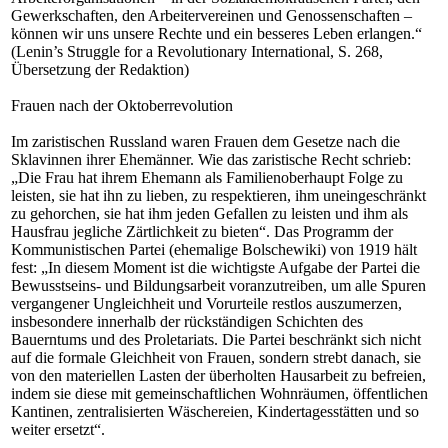
Gewerkschaften, den Arbeitervereinen und Genossenschaften –
können wir uns unsere Rechte und ein besseres Leben erlangen.“
(Lenin’s Struggle for a Revolutionary International, S. 268,
Übersetzung der Redaktion)
Frauen nach der Oktoberrevolution
Im zaristischen Russland waren Frauen dem Gesetze nach die
Sklavinnen ihrer Ehemänner. Wie das zaristische Recht schrieb:
„Die Frau hat ihrem Ehemann als Familienoberhaupt Folge zu
leisten, sie hat ihn zu lieben, zu respektieren, ihm uneingeschränkt
zu gehorchen, sie hat ihm jeden Gefallen zu leisten und ihm als
Hausfrau jegliche Zärtlichkeit zu bieten“. Das Programm der
Kommunistischen Partei (ehemalige Bolschewiki) von 1919 hält
fest: „In diesem Moment ist die wichtigste Aufgabe der Partei die
Bewusstseins- und Bildungsarbeit voranzutreiben, um alle Spuren
vergangener Ungleichheit und Vorurteile restlos auszumerzen,
insbesondere innerhalb der rückständigen Schichten des
Bauerntums und des Proletariats. Die Partei beschränkt sich nicht
auf die formale Gleichheit von Frauen, sondern strebt danach, sie
von den materiellen Lasten der überholten Hausarbeit zu befreien,
indem sie diese mit gemeinschaftlichen Wohnräumen, öffentlichen
Kantinen, zentralisierten Wäschereien, Kindertagesstätten und so
weiter ersetzt“.