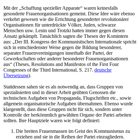
Mit der „Schaffung spezieller Apparate“ waren keinesfalls
gesonderte Frauenorganisationen gemeint. Diese Idee wäre ebenso
verkehrt gewesen wie die Errichtung gesonderter revolutionärer
Organisationen für unterdrückte Völker, Juden, schwarze
Menschen usw. Lenin und Trotzki hatten immer gegen diesen
Ansatz gekämpft. Tatsächlich sagten die Thesen der Komintern
aus: „Der III. Kongress der Kommunistischen Internationale spricht
sich in entschiedenster Weise gegen die Bildung besonderer,
separater Frauenvereinigungen innerhalb der Partei, der
Gewerkschaften oder anderer besonderer Frauenorganisationen
aus“ (Theses, Resolutions and Manifestos of the First Four
Congresses of the Third International, S. 217.
deutsche
Übersetzung
).
Stattdessen sahen sie es als notwendig an, dass Gruppen von
spezialisierten und in dieser Arbeit geübten Genossen die
technischen Aufgaben von Propaganda, Flugschriften etc., sowie
allgemein organisatorische Aufgaben übernahmen. Ebenso wurde
klargestellt, dass diese Gruppen nicht für sich, sondern unter
Kontrolle der herkömmlich gewählten Organe der Partei arbeiten
sollten. Ihre Hauptziele waren wie folgt definiert:
Die breiten Frauenmassen im Geist des Kommunismus zu
erziehen und sie in die Reihen der Partei einzugliedern.