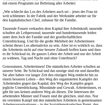
mit einem Programm zur Befreiung aller Arbeiter:
„Wie schlecht das Los des Arbeiters auch sei – jenes der Frau ist
weit schlimmer. In der Fabrik und der Werkstätte arbeitet sie für
den kapitalistischen Chef, zuhause für die Familie.
Tausende Frauen verkaufen dem Kapital ihre Arbeitskraft; tausende
schuften als Leihpersonal; tausende und hunderttausende leiden
unter dem Joch der Familie und der gesellschaftlichen
Unterdrückung. Und für die große Mehrheit der Arbeiterinnen
scheint dieses Los alternativlos zu sein. Aber ist es wirklich so, dass
die Arbeiterin nicht auf eine bessere Zukunft hoffen kann und dass
es ihr Schicksal ist, ihr ganzes Leben der Arbeit und nur der Arbeit
zu widmen, Tag und Nacht und ohne Unterbruch?
Genossinnen, Arbeiterinnen! Die männlichen Arbeiter schuften an
unserer Seite. Ihr Schicksal und das unsrige sind ein und dasselbe.
Sie aber haben vor langer Zeit den einzigen Weg entdeckt hin zu
einem besseren Leben – den Weg des organisierten Kampfes der
Arbeitenden gegen das Kapital; den Weg des Kampfes gegen
jegliche Unterdrückung, Missstände und Gewalt. Arbeiterinnen, es
gibt für uns keinen anderen Weg als diesen. Die Interessen der
arbeitenden Männer und Frauen sind die gleichen, sind eins. Nur
im vereinten Kampf mit den männlichen Arbeitern in gemeinsamen
Arbeiterorganisationen – in der Sozialdemokratischen Partei, den