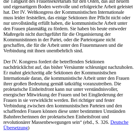
die Tätigkeit des Frauensekretariats für den Osten, das auf neuem
und eigenartigem Boden wertvolle und erfolgreiche Arbeit geleistet
hat. Der IV. Weltkongress der Kommunistischen Internationale
muss leider feststellen, das einige Sektionen ihre Pflicht nicht oder
nur unvollständig erfüllt haben, die kommunistische Arbeit unter
den Frauen planmäßig zu fördern. Sie haben bis heute entweder
Maßregeln nicht durchgeführt für die Organisierung der
Kommunistinnen in der Partei, oder die Parteiorgane nicht
geschaffen, die für die Arbeit unter den Frauenmassen und die
Verbindung mit ihnen unentbehrlich sind.
Der IV. Kongress fordert die betreffenden Sektionen
nachdrücklichst auf, das bisher Versäumte schleunigst nachzuholen.
Er mahnt gleichzeitig alle Sektionen der Kommunistischen
Internationale daran, die kommunistische Arbeit unter den Frauen
ihrer großen Bedeutung gemäß tatkräftig voranzutreiben. Die
proletarische Einheitsfront kann nur unter verständnisvoller,
energischer Mitwirkung der Frauen und bei Eingliederung der
Frauen in sie verwirklicht werden. Bei richtiger und fester
Verbindung zwischen den kommunistischen Parteien und den
schaffenden Frauen können diese unter bestimmten Umständen
Bahnbrecherinnen der proletarischen Einheitsfront und
revolutionärer Massenbewegungen sein“ (ebd., S. 326.
Deutsche
Übersetzung
)