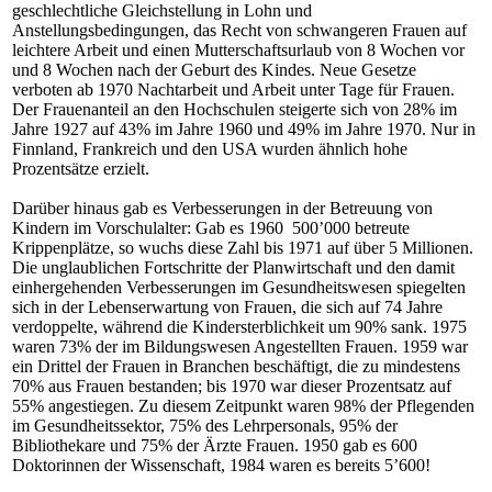
geschlechtliche Gleichstellung in Lohn und
Anstellungsbedingungen, das Recht von schwangeren Frauen auf
leichtere Arbeit und einen Mutterschaftsurlaub von 8 Wochen vor
und 8 Wochen nach der Geburt des Kindes. Neue Gesetze
verboten ab 1970 Nachtarbeit und Arbeit unter Tage für Frauen.
Der Frauenanteil an den Hochschulen steigerte sich von 28% im
Jahre 1927 auf 43% im Jahre 1960 und 49% im Jahre 1970. Nur in
Finnland, Frankreich und den USA wurden ähnlich hohe
Prozentsätze erzielt.
Darüber hinaus gab es Verbesserungen in der Betreuung von
Kindern im Vorschulalter: Gab es 1960 500’000 betreute
Krippenplätze, so wuchs diese Zahl bis 1971 auf über 5 Millionen.
Die unglaublichen Fortschritte der Planwirtschaft und den damit
einhergehenden Verbesserungen im Gesundheitswesen spiegelten
sich in der Lebenserwartung von Frauen, die sich auf 74 Jahre
verdoppelte, während die Kindersterblichkeit um 90% sank. 1975
waren 73% der im Bildungswesen Angestellten Frauen. 1959 war
ein Drittel der Frauen in Branchen beschäftigt, die zu mindestens
70% aus Frauen bestanden; bis 1970 war dieser Prozentsatz auf
55% angestiegen. Zu diesem Zeitpunkt waren 98% der Pflegenden
im Gesundheitssektor, 75% des Lehrpersonals, 95% der
Bibliothekare und 75% der Ärzte Frauen. 1950 gab es 600
Doktorinnen der Wissenschaft, 1984 waren es bereits 5’600!