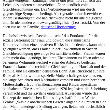
Aufgezwungenen, Zufälligen befreit und jener hört auf sich das
Leben des anderen einzuverleiben. Es tritt endlich volle
Gleichberechtigung ein. Das Verbundensein wird nur durch
gegenseitige Sympathie bedingt. Aber gerade dadurch erwirbt es
innere Beständigkeit, die natürlichweise nicht für alle die gleiche
und für niemanden eine zwangsmäßige ist.“ (Leo Trotzki, Von der
alten zur neuen Familie,
deutsche Übersetzung)
Die bolschewistische Revolution schuf das Fundament für die
soziale Befreiung der Frau, und obwohl die stalinistische
Konterrevolution einen relativen Rückschritt bedeutete, kann nicht
geleugnet werden, dass Frauen in der Sowjetunion in Sachen
Gleichberechtigung gewaltige Fortschritte erzielten. Frauen waren
nicht mehr dazu genötigt, bei ihren Ehemännern zu leben oder sie
bei einem Wohnungswechsel wegen der Arbeit zu begleiten.
Frauen bekamen die rechtliche Gleichstellung im Haushalt und der
Familie, und sie erhielten denselben Lohn. Aus Rücksicht auf ihre
Rolle als Mütter wurden spezielle Mutterschaftsgesetze erlassen,
die lange Schichten und Nachtarbeit verboten und einen bezahlten
Mutterschaftsurlaub, Familienzulagen und Kindertagesstätten
beinhalteten. Die Abtreibung wurde 1920 legalisiert, die Scheidung
vereinfacht und die Zivilehe eingeführt. Außerdem wurde das
Konzept des unehelichen Kindes abgeschafft. In den Worten
Lenins: „Was die abscheulichen Gesetze angeht, die Frauen in eine
dem Mann unterlegene Stellung zwangen, ließen wir buchstäblich