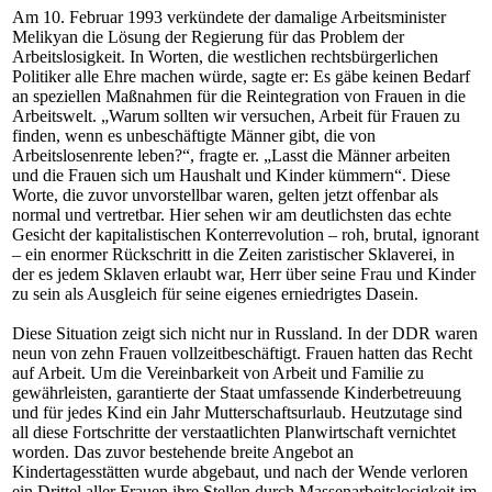
Am 10. Februar 1993 verkündete der damalige Arbeitsminister
Melikyan die Lösung der Regierung für das Problem der
Arbeitslosigkeit. In Worten, die westlichen rechtsbürgerlichen
Politiker alle Ehre machen würde, sagte er: Es gäbe keinen Bedarf
an speziellen Maßnahmen für die Reintegration von Frauen in die
Arbeitswelt. „Warum sollten wir versuchen, Arbeit für Frauen zu
finden, wenn es unbeschäftigte Männer gibt, die von
Arbeitslosenrente leben?“, fragte er. „Lasst die Männer arbeiten
und die Frauen sich um Haushalt und Kinder kümmern“. Diese
Worte, die zuvor unvorstellbar waren, gelten jetzt offenbar als
normal und vertretbar. Hier sehen wir am deutlichsten das echte
Gesicht der kapitalistischen Konterrevolution – roh, brutal, ignorant
– ein enormer Rückschritt in die Zeiten zaristischer Sklaverei, in
der es jedem Sklaven erlaubt war, Herr über seine Frau und Kinder
zu sein als Ausgleich für seine eigenes erniedrigtes Dasein.
Diese Situation zeigt sich nicht nur in Russland. In der DDR waren
neun von zehn Frauen vollzeitbeschäftigt. Frauen hatten das Recht
auf Arbeit. Um die Vereinbarkeit von Arbeit und Familie zu
gewährleisten, garantierte der Staat umfassende Kinderbetreuung
und für jedes Kind ein Jahr Mutterschaftsurlaub. Heutzutage sind
all diese Fortschritte der verstaatlichten Planwirtschaft vernichtet
worden. Das zuvor bestehende breite Angebot an
Kindertagesstätten wurde abgebaut, und nach der Wende verloren
ein Drittel aller Frauen ihre Stellen durch Massenarbeitslosigkeit im