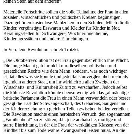
keinen Stein auf dem anderen“.
Materielle Fortschritte sollten die volle Teilnahme der Frau in allen
sozialen, wirtschaftlichen und politischen Kreisen begünstigen.
Dazu gehörten kostenlose Mahlzeiten in den Schulen, Milch für die
Kinder, vergünstigte Esswaren und Kleider für Kinder in Not,
Beratungsstellen für Schwangere, Wöchnerinnenheime,
Kindertagesstätten und andere Einrichtungen.
In Verratene Revolution schrieb Trotzki:
„Die Oktoberrevolution tat der Frau gegenüber ehrlich ihre Pflicht.
Die junge Macht gab ihr nicht nur dieselben politischen und
gesetzlichen Rechte wie dem Mann, sondern, was noch wichtiger
ist, tat alles was sie konnte und jedenfalls unvergleichlich mehr als
irgendein anderer Staat, um ihr wirklich zu allen Zweigen der
Wirtschafts- und Kulturarbeit Zutritt zu verschaffen. Jedoch selbst
die kühnste Revolution könnte ebenso wenig wie das „allmächtige“
britische Parlament die Frau in einen Mann verwandeln oder besser
gesagt die Last der Schwangerschaft, des Gebärens, Säugens und
der Kindererziehung zu gleichen Teilen zwischen beiden verteilen.
Die Revolution machte einen heroischen Versuch, den sogenannten
„Familienherd“ zu zerstören, d.h. jene archaische, muffige und
starre Einrichtung, in der die Frau der werktätigen Klassen von der
Kindheit bis zum Tode wahre Zwangsarbeit leisten muss. An die