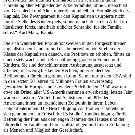
Einreihung aller Mitglieder der Arbeiterfamilie, ohne Unterschied
von Geschlecht und Alter, unter die unmittelbare Botmäßigkeit des
Kapitals. Die Zwangsarbeit für den Kapitalisten usurpierte nicht
nur die Stelle des Kinderspiels, sondern auch der freien Arbeit im
häuslichen Kreis, innerhalb sittlicher Schranke, für die Familie
selbst.“ Karl Marx, Kapital
Die sich wandelnden Produktionsweisen in den fortgeschrittenen
kapitalistischen Ländern und das immerwährende Streben der
Klasse der Kapitalisten danach, die Profitrate zu erhöhen, führte zu
einem stets wachsenden Beschäftigungsgrad von Frauen und
Kindern. Sie sind der schlimmsten Ausbeutung ausgesetzt und
arbeiten, mit wenig bis keinen Rechten, unter schlechten
Bedingungen für einen geringen Lohn. Schon nur in den USA sind
in den letzten 50 Jahren 40 Millionen Frauen erwerbstätig
geworden; in Europa sind es weitere 30 Millionen. 1950 war nur
etwa ein Drittel aller US-Amerikanerinnen erwerbstätig; letztes Jahr
waren es fast drei Viertel. Laut Statistiken sind 99% der
Amerikanerinnen an irgendeinem Zeitpunkt in ihrem Leben
Lohnarbeiterinnen. Die Beschäftigung von Frauen ist bereits für
sich genommen ein Fortschritt: Es ist die Grundbedingung für die
Befreiung der Frau aus dem engen Rahmen des Hauses und der
bürgerlichen Familie und ihrer vollständigen und freien Entfaltung
als Mensch und Mitglied der Gesellschaft.