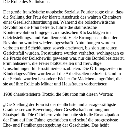
Die Rolle des Stalinismus
Der große französische utopische Sozialist Fourier sagte einst, dass
die Stellung der Frau der klarste Ausdruck des wahren Charakters
einer Gesellschaftsordnung sei. Während die bolschewistische
Revolution die Frau befreite, führte die stalinistische
Konterrevolution hingegen zu drastischen Rückschlägen im
Gleichstellungs- und Familienrecht. Viele Errungenschaften der
Revolution wurden wieder abgeschafft. Abtreibungen wurden
verboten und Scheidungen soweit erschwert, bis sie zum teuren
Gerichtsfall wurden. Prostituierte wurden verhaftet, wohingegen es
die Praxis der Bolschewiki gewesen war, nur die Bordellbesitzer zu
kriminalisieren, die Freier bloßzustellen und freiwillige
Umschulungen für Prostituierte anzubieten. Die Öffnungszeiten in
Kindertagesstätten wurden auf die Arbeitszeiten reduziert. Und in
der Schule wurden besondere Fächer für Mädchen eingeführt, die
sie auf ihre Rolle als Mütter und Hausfrauen vorbereiteten.
1938 charakterisierte Trotzki die Situation mit diesen Worten:
„Die Stellung der Frau ist der deutlichste und aussagekräftigste
Gradmesser zur Bewertung einer Gesellschaftsordnung und
Staatspolitik. Die Oktoberrevolution hatte sich die Emanzipation
der Frau auf ihre Fahne geschrieben und schuf die progressivste
Ehe- und Familiengesetzgebung der Geschichte. Das heißt