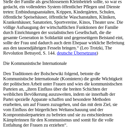
Stelle der Familie als geschlossenem Kleinbetrieb sollte, so war es
gedacht, ein vollendetes System öffentlicher Pflegen und Dienste
treten: Entbindungsanstalten, Krippen, Kindergärten, Schulen,
öffentliche Speisehäuser, öffentliche Waschanstalten, Kliniken,
Krankenhäuser, Sanatorien, Sportvereine, Kinos, Theater usw. Die
völlige Aufsaugung der wirtschaftlichen Funktionen der Familie
durch Einrichtungen der sozialistischen Gesellschaft, die die
gesamte Generation in Solidarität und gegenseitigem Beistand eint,
sollte der Frau und dadurch auch dem Ehepaar wirkliche Befreiung
aus den tausendjährigen Fesseln bringen.“ (Leo Trotzki, The
Revolution Betrayed, S. 144.
deutsche Übersetzung
)
Die Kommunistische Internationale
Den Traditionen der Bolschewiki folgend, betonte die
Kommunistische Internationale (Komintern) die große Wichtigkeit
der politischen Arbeit unter Frauen und wies die kommunistischen
Parteien an, „ihren Einfluss über die breiten Schichten der
weiblichen Bevölkerung auszuweiten, indem sie innerhalb der
Partei spezielle Apparate schaffen und besondere Methoden
erarbeiten, um auf Frauen zuzugehen, und das mit dem Ziel, sie
vom Einfluss der bürgerlichen Weltanschauung und der
Kompromisslerparteien zu befreien und sie zu entschiedenen
Kämpferinnen für den Kommunismus und somit für die volle
Entfaltung der Frauen zu erziehen“.