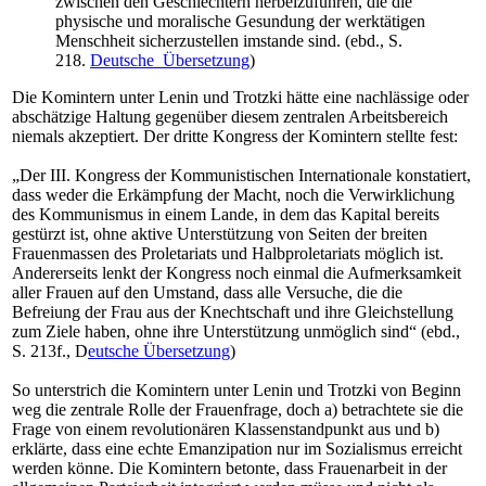
zwischen den Geschlechtern herbeizuführen, die die
physische und moralische Gesundung der werktätigen
Menschheit sicherzustellen imstande sind. (ebd., S.
218.
Deutsche Übersetzung
)
Die Komintern unter Lenin und Trotzki hätte eine nachlässige oder
abschätzige Haltung gegenüber diesem zentralen Arbeitsbereich
niemals akzeptiert. Der dritte Kongress der Komintern stellte fest:
„Der III. Kongress der Kommunistischen Internationale konstatiert,
dass weder die Erkämpfung der Macht, noch die Verwirklichung
des Kommunismus in einem Lande, in dem das Kapital bereits
gestürzt ist, ohne aktive Unterstützung von Seiten der breiten
Frauenmassen des Proletariats und Halbproletariats möglich ist.
Andererseits lenkt der Kongress noch einmal die Aufmerksamkeit
aller Frauen auf den Umstand, dass alle Versuche, die die
Befreiung der Frau aus der Knechtschaft und ihre Gleichstellung
zum Ziele haben, ohne ihre Unterstützung unmöglich sind“ (ebd.,
S. 213f., D
eutsche Übersetzung
)
So unterstrich die Komintern unter Lenin und Trotzki von Beginn
weg die zentrale Rolle der Frauenfrage, doch a) betrachtete sie die
Frage von einem revolutionären Klassenstandpunkt aus und b)
erklärte, dass eine echte Emanzipation nur im Sozialismus erreicht
werden könne. Die Komintern betonte, dass Frauenarbeit in der