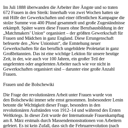
Im Juli 1888 überwanden die Arbeiter ihre Ängste und so traten
672 Frauen in den Streik: Innerhalb von zwei Wochen hatten sie
mit Hilfe der Gewerkschaften und einer öffentlichen Kampagne die
stolze Summe von 400 Pfund gesammelt und große Zugeständnisse
erkämpft. Später waren diese Frauen ohne Berufsausbildung in der
„Matchmakers’ Union“ organisiert – der größten Gewerkschaft für
Frauen und Mädchen in ganz England. Diese Errungenschaft
befeuerte den „New Unionism“, die Entstehung neuer
Gewerkschaften für das beruflich ungebildete Proletariat in ganz
Großbritannien. Das ist eine wichtige Lektion für unsere heutige
Zeit, in der, wie auch vor 100 Jahren, ein großer Teil der
ungelernten oder angelernten Arbeiter nach wie vor nicht in
Gewerkschaften organisiert sind – darunter eine große Anzahl
Frauen.
Frauen und die Bolschewiki
Die Frage der revolutionären Arbeit unter Frauen wurde von
den Bolschewiki immer sehr ernst genommen. Insbesondere Lenin
betonte die Wichtigkeit dieser Frage, besonders in den
revolutionären Aufständen von 1912–14 und während des Ersten
Weltkriegs. In dieser Zeit wurde der Internationale Frauenkampftag
am 8. März erstmals durch Massendemonstrationen von Arbeitern
gefeiert. Es ist kein Zufall, dass sich die Februarrevolution (nach