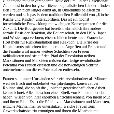
zunehmend mit der veränderten Rolle der Frau in der Gesellschaft:
Zumindest in den fortgeschrittenen kapitalistischen Ländern finden
sich Frauen nicht länger damit ab, in Unkenntnis belassen zu
werden und sich passiv dem traditionellen Rollenbild von „Kirche,
Küche und Kinder“ unterzuordnen. Das ist ein höchst
fortschrittliche Entwicklung mit wichtigen Konsequenzen für die
Zukunft. Die Bourgeoisie hat bereits mehrheitlich ihre andere
soziale Basis der Reaktion, die Bauernschaft, in den USA, Japan
und Westeuropa verloren; ebenso bilden heute auch Frauen kein
Hort mehr für Rückständigkeit und Reaktion. Die Krise des
Kapitalismus mit seinen fortdauernden Angriffen auf Frauen und
die Familie wird immer weitere Schichten von Frauen
radikalisieren und sie auf den Pfad der Revolution treiben.
Marxistinnen und Marxisten müssen das riesige revolutionäre
Potential von Frauen erfassen und die notwendigen Schritte
unternehmen, um dieses Potenzial zu entfesseln.
Frauen sind unter Umständen sehr viel revolutionärer als Männer,
weil sie frisch und unbelastet von jahrelanger, konservativer
Routine sind, die so oft die „übliche“ gewerkschaftlichen Arbeit
kennzeichnet. Alle, die schon einen Streik von Frauen miterlebt
haben, wissen von ihrer enormen Entschlossenheit, von ihrem Mut
und ihrem Elan. Es ist die Pflicht von Marxistinnen und Marxisten,
jegliche Maßnahmen zu unterstützen, welche Frauen zum
Gewerkschaftsbeitritt ermutigen und ihnen die Mitarbeit mit