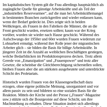
Im kapitalistischen System gilt die Frau allerdings hauptsächlich als
zugängliche Quelle für günstige Arbeitskräfte und als Teil der
„industriellen Reservearmee“, auf die man bei Arbeitskräftemangel
in bestimmten Branchen zurückgreifen und wieder entlassen kann,
wenn der Bedarf gedeckt ist. Dies zeigte sich in beiden
Weltkriegen, als Frauen in den Fabriken die Männer, die an die
Front geschickt wurden, ersetzen sollten; kaum war der Krieg
vorüber, wurden sie wieder nach Hause geschickt. Während des
Aufschwungs der 1950er und 60er wurden Frauen wiederum zur
Lohnarbeit ermutigt, während ihre Rolle jener der migrantischen
Arbeiter glich – sie bilden die Basis für billige Arbeitskräfte. In
jüngerer Zeit ist die Anzahl an weiblichen Beschäftigten gestiegen,
welche Bedarfslücken im Produktionsprozess decken. Trotz allem
Gerede von „Emanzipation“ und „Frauenpower“ und trotz aller
Gesetze, die scheinbar die Gleichberechtigung sicherstellen sollen,
bleiben Frauen aber die am stärksten ausgebeutete und unterdrückte
Schicht des Proletariats.
Historisch wurden Frauen von der Klassengesellschaft dazu
erzogen, ohne eigene politische Meinung, unorganisiert und vor
allem passiv zu sein und bildeten so eine sozialen Basis für die
Reaktion. Mittels der Kirche und der Presse („Frauen“-Magazine
usw.) stützte sich die Bourgeoisie auf diese Schicht, um ihre
Machtstellung zu erhalten. Diese Situation ändert sich allerdings