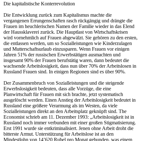
Die kapitalistische Konterrevolution
Die Entwicklung zurück zum Kapitalismus machte die
vergangenen Errungenschaften rasch rückgängig und drängte die
Frauen im heuchlerischen Namen der Familie wieder in das Elend
der Haussklaverei zurück. Die Hauptlast von Wirtschaftskrisen
wird vornehmlich auf Frauen abgewälzt. Sie gehören zu den ersten,
die entlassen werden, um so Sozialleistungen wie Kinderzulagen
und Mutterschaftsurlaub einzusparen. Wenn Frauen vor einigen
Jahren 51% der russischen Erwerbstätigen ausmachten und
insgesamt 90% der Frauen berufstätig waren, dann bedeutet die
wachsende Arbeitslosigkeit, dass nun über 70% der Arbeitslosen in
Russland Frauen sind. In einigen Regionen sind es über 90%.
Der Zusammenbruch von Sozialleistungen und die steigende
Erwerbslosigkeit bedeuten, dass alle Vorzüge, die eine
Planwirtschaft für Frauen mit sich brachte, jetzt systematisch
ausgelöscht werden. Einen Anstieg der Arbeitslosigkeit bedeutet in
Russland eine größere Verarmung als im Westen, da viele
Sozialleistungen direkt an den Arbeitsplatz geknüpft sind. The
Economist schrieb am 11. Dezember 1993: „Arbeitslosigkeit ist in
Russland noch immer verbunden mit einer großen Stigmatisierung.
Erst 1991 wurde sie entkriminalisiert. Jenen ohne Arbeit droht die
bitterste Armut. Unterstützung für Arbeitslose ist an den
Mindestlohn von 14’620 Rubel pro Monat gebunden, was einem