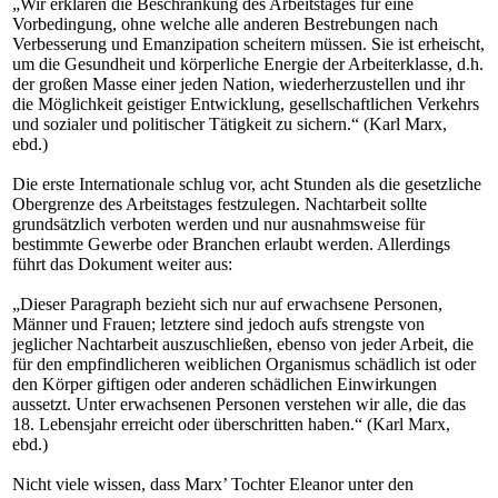
„Wir erklären die Beschränkung des Arbeitstages für eine
Vorbedingung, ohne welche alle anderen Bestrebungen nach
Verbesserung und Emanzipation scheitern müssen. Sie ist erheischt,
um die Gesundheit und körperliche Energie der Arbeiterklasse, d.h.
der großen Masse einer jeden Nation, wiederherzustellen und ihr
die Möglichkeit geistiger Entwicklung, gesellschaftlichen Verkehrs
und sozialer und politischer Tätigkeit zu sichern.“ (Karl Marx,
ebd.)
Die erste Internationale schlug vor, acht Stunden als die gesetzliche
Obergrenze des Arbeitstages festzulegen. Nachtarbeit sollte
grundsätzlich verboten werden und nur ausnahmsweise für
bestimmte Gewerbe oder Branchen erlaubt werden. Allerdings
führt das Dokument weiter aus:
„Dieser Paragraph bezieht sich nur auf erwachsene Personen,
Männer und Frauen; letztere sind jedoch aufs strengste von
jeglicher Nachtarbeit auszuschließen, ebenso von jeder Arbeit, die
für den empfindlicheren weiblichen Organismus schädlich ist oder
den Körper giftigen oder anderen schädlichen Einwirkungen
aussetzt. Unter erwachsenen Personen verstehen wir alle, die das
18. Lebensjahr erreicht oder überschritten haben.“ (Karl Marx,
ebd.)
Nicht viele wissen, dass Marx’ Tochter Eleanor unter den