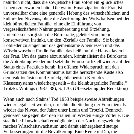
natürlich nicht, dass die sowjetische Frau sofort ein ›glückliches
Leben‹ zu erwarten hatte. Die wahre Emanzipation der Frau ist
unvorstellbar ohne eine generelle Hebung des wirtschaftlichen und
kulturellen Niveaus, ohne die Zerstörung der Wirtschaftseinheit der
kleinbürgerlichen Familie, ohne die Einführung von
vergesellschafteter Nahrungszubereitung und Erziehung.
Unterdessen sorgt sich die Bürokratie, geleitet von ihrem
konservativen Instinkt, um den ›Zerfall‹ der Familie. Sie beginnt
Loblieder zu singen auf das gemeinsame Abendessen und das
Wäschewaschen für die Familie, das heißt auf die Haussklaverei
der Frau. Um das ganze abzurunden, kriminalisiert die Bürokratie
die Abtreibung wieder und setzt die Frau so offiziell wieder auf den
Status eines Packtiers herab. Im offenen Widerspruch mit den
Grundsätzen des Kommunismus hat die herrschende Kaste also
den reaktionärsten und zurückgebliebensten Kern des
Klassensystems wiederhergestellt – die kleinbürgerliche Familie.“
Trotzki, Writings (1937–38), S. 170. (Übersetzung der Redaktion)
Wenn auch nach Stalins’ Tod 1953 beispielsweise Abtreibungen
wieder legalisiert wurden, erreichte die Stellung der Frau niemals
wieder das Niveau der Jahre unter Lenin und Trotzki. Dennoch
genossen sie gegenüber den Frauen im Westen einige Vorteile. Die
staatliche Planwirtschaft ermöglichte in der Nachkriegszeit ein
rasches Wirtschaftswachstum und damit einhergehend stetige
Verbesserungen für die Bevölkerung: Eine Rente mit 55, die