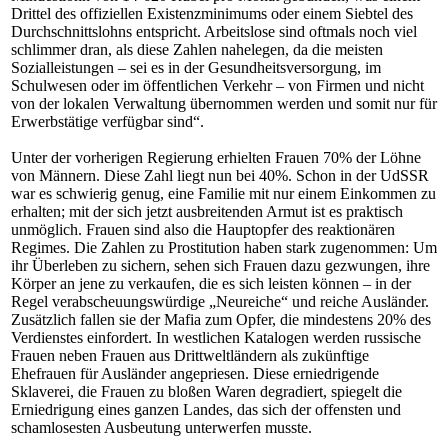
Drittel des offiziellen Existenzminimums oder einem Siebtel des
Durchschnittslohns entspricht. Arbeitslose sind oftmals noch viel
schlimmer dran, als diese Zahlen nahelegen, da die meisten
Sozialleistungen – sei es in der Gesundheitsversorgung, im
Schulwesen oder im öffentlichen Verkehr – von Firmen und nicht
von der lokalen Verwaltung übernommen werden und somit nur für
Erwerbstätige verfügbar sind“.
Unter der vorherigen Regierung erhielten Frauen 70% der Löhne
von Männern. Diese Zahl liegt nun bei 40%. Schon in der UdSSR
war es schwierig genug, eine Familie mit nur einem Einkommen zu
erhalten; mit der sich jetzt ausbreitenden Armut ist es praktisch
unmöglich. Frauen sind also die Hauptopfer des reaktionären
Regimes. Die Zahlen zu Prostitution haben stark zugenommen: Um
ihr Überleben zu sichern, sehen sich Frauen dazu gezwungen, ihre
Körper an jene zu verkaufen, die es sich leisten können – in der
Regel verabscheuungswürdige „Neureiche“ und reiche Ausländer.
Zusätzlich fallen sie der Mafia zum Opfer, die mindestens 20% des
Verdienstes einfordert. In westlichen Katalogen werden russische
Frauen neben Frauen aus Drittweltländern als zukünftige
Ehefrauen für Ausländer angepriesen. Diese erniedrigende
Sklaverei, die Frauen zu bloßen Waren degradiert, spiegelt die
Erniedrigung eines ganzen Landes, das sich der offensten und
schamlosesten Ausbeutung unterwerfen musste.