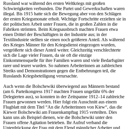
Russland war während des ersten Weltkriegs mit großen
Schwierigkeiten verbunden. Die Partei und Gewerkschaften waren
illegal. Bis 1915 hatte sich die Bewegung aber von den Schlägen
der ersten Kriegsmonate erholt. Wichtige Fortschritte erzielten sie in
der politischen Arbeit unter Frauen, die in großen Zahlen in die
Fabriken strömten. Beim Kriegsausbruch machten Frauen etwa
einen Drittel der Beschäftigten in der Industrie aus; in der
Textilindustrie stellten sie einen noch größeren Anteil. Als während
des Krieges Männer für den Kriegsdienst eingezogen wurden,
vergrößerte sich dieser Anteil weiter. Gleichzeitig verschlechterte
sich die Lage vieler Frauen, da sie oft die einzige
Einkommensquelle für ihre Familien waren und viele Bedarfsgüter
rarer und teurer wurden. So nahmen Arbeiterinnen an zahlreichen
Streiks und Demonstrationen gegen die Entbehrungen teil, die
Russlands Kriegsbeteiligung verursachte.
Auch wenn die Bolschewiki überwiegend aus Männern bestand
(am 6. Parteikongress 1917 machten Frauen ungefähr 6% der
Delegierten aus), so konnten in der Zeitspanne 1912–14 zahlreiche
Frauen gewonnen werden. Hier folgt ein Ausschnitt aus einem
Flugblatt mit dem Titel “An die Arbeiterinnen von Kiew“, das die
Kiewer Bolschewiki am Frauenkampftag 1915 verteilten. Dies
kann uns als Beispiel dienen, wie die Bolschewiki unter den
Frauen offene Agitation betrieben. Ihr Aufruf verband die
Unterdrückung der Frau mit dem Elend männlicher Arbeiter und