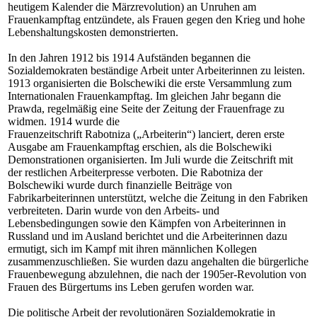
heutigem Kalender die Märzrevolution) an Unruhen am
Frauenkampftag entzündete, als Frauen gegen den Krieg und hohe
Lebenshaltungskosten demonstrierten.
In den Jahren 1912 bis 1914 Aufständen begannen die
Sozialdemokraten beständige Arbeit unter Arbeiterinnen zu leisten.
1913 organisierten die Bolschewiki die erste Versammlung zum
Internationalen Frauenkampftag. Im gleichen Jahr begann die
Prawda, regelmäßig eine Seite der Zeitung der Frauenfrage zu
widmen. 1914 wurde die
Frauenzeitschrift Rabotniza („Arbeiterin“) lanciert, deren erste
Ausgabe am Frauenkampftag erschien, als die Bolschewiki
Demonstrationen organisierten. Im Juli wurde die Zeitschrift mit
der restlichen Arbeiterpresse verboten. Die Rabotniza der
Bolschewiki wurde durch finanzielle Beiträge von
Fabrikarbeiterinnen unterstützt, welche die Zeitung in den Fabriken
verbreiteten. Darin wurde von den Arbeits- und
Lebensbedingungen sowie den Kämpfen von Arbeiterinnen in
Russland und im Ausland berichtet und die Arbeiterinnen dazu
ermutigt, sich im Kampf mit ihren männlichen Kollegen
zusammenzuschließen. Sie wurden dazu angehalten die bürgerliche
Frauenbewegung abzulehnen, die nach der 1905er-Revolution von
Frauen des Bürgertums ins Leben gerufen worden war.
Die politische Arbeit der revolutionären Sozialdemokratie in