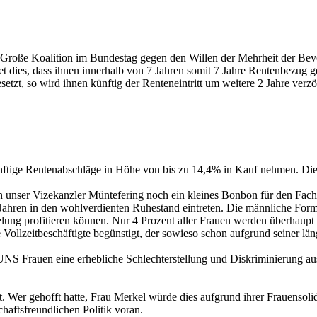
e Große Koalition im Bundestag gegen den Willen der Mehrheit der B
utet dies, dass ihnen innerhalb von 7 Jahren somit 7 Jahre Rentenbezug
etzt, so wird ihnen künftig der Renteneintritt um weitere 2 Jahre verzö
tige Rentenabschläge in Höhe von bis zu 14,4% in Kauf nehmen. Die F
unser Vizekanzler Müntefering noch ein kleines Bonbon für den Fachar
5 Jahren in den wohlverdienten Ruhestand eintreten. Die männliche Fo
elung profitieren können. Nur 4 Prozent aller Frauen werden überhau
e Vollzeitbeschäftigte begünstigt, der sowieso schon aufgrund seiner l
NS Frauen eine erhebliche Schlechterstellung und Diskriminierung au
t. Wer gehofft hatte, Frau Merkel würde dies aufgrund ihrer Frauensolidari
haftsfreundlichen Politik voran.