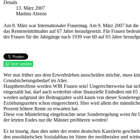
Details
13. März 2007
Martina Ahrens
Am 8. März war Internationaler Frauentag. Am 9. März 2007 hat di
das Renteneintrittsalter auf 67 Jahre heraufgesetzt. Für Frauen bede
der Frauen für die Jahrgänge nach 1939 von 60 auf 65 Jahre heraufges
Jetzt senden
Wer nun früher aus dem Erwerbsleben ausscheiden möchte, muss künf
Grundsicherungsbedarf im Alter.
Hauptbetroffene werden WIR Frauen sein! Ungerechterweise hat sich 
eingezahlt hat, darf auch weiterhin ohne finanzielle Einbußen mit 6
werden aufgrund der Beitragsjahre wohl kaum von dieser Sonderreg
Erziehungszeiten schon eingerechnet). Hier wird allein der männlich
Prozent höhere Rente zu erwarten hat.
Diese von Müntefering eingebrachte neue Sonderregelung weist für U
der letzten Endes nur die Männer profitieren werden!
Es ist traurig, dass dies unter der ersten deutschen Kanzlerin geschieh
den unsolidarischen Sozialabbau im Sinne der neoliberalen und wirtsc