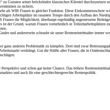
t“ zu Gunsten seiner bröckelnden klassischen Klientel durchzusetzen un
erstimmen zu sichern.
mehr als WIR Frauen in gleicher Funktion. Diese Einkommensschere wi
ichtigen Arbeitsplätze im rasanten Tempo durch den Aufbau des Niedr
NS Frauen die Möglichkeit, überhaupt regelmäßig angemessene Beiträge
s ist der Grund, warum Frauen vornehmlich in Teilzeitarbeitsplätzen zu f
nnen.
Kinder und andererseits schraubt sie unser Renteneintrittsalter immer 
er ganz anderen Problematik zu kämpfen. Dort sind zwar Betreuungspl
rbeitsmarkt verdrängt. Gut die Hälfte aller Frauen, die in Ostdeutschla
bschlägen.
 Perspektive und schon gar keine Chance. Das höhere Renteneintrittsal
smarktes und auch für eine geschlechtergerechte Rentenpolitik.