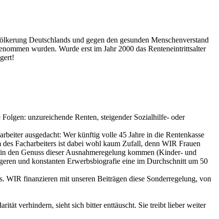
evölkerung Deutschlands und gegen den gesunden Menschenverstand
 genommen wurden. Wurde erst im Jahr 2000 das Renteneintrittsalter
gert!
olgen: unzureichende Renten, steigender Sozialhilfe- oder
beiter ausgedacht: Wer künftig volle 45 Jahre in die Rentenkasse
rm des Facharbeiters ist dabei wohl kaum Zufall, denn WIR Frauen
pt in den Genuss dieser Ausnahmeregelung kommen (Kinder- und
ängeren und konstanten Erwerbsbiografie eine im Durchschnitt um 50
s. WIR finanzieren mit unseren Beiträgen diese Sonderregelung, von
tät verhindern, sieht sich bitter enttäuscht. Sie treibt lieber weiter