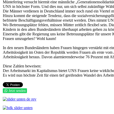
Müntefering versucht hiermit eine männliche „Generationensolidaritä
UNS in höchster Form. Und dies nur, um sich selbst zukünftige Wähl
Die Männer verdienen in Deutschland immer noch rund ein Viertel 
Hinzu kommt die steigende Tendenz, dass die sozialversicherungspfl
befristete Beschäftigungsverhältnisse ersetzt werden. Dies nimmt U
Wo Betreuungsplätze fehlen, müssen Mütter zeitlich flexibel sein. Die
Kindern in den alten Bundesländern überhaupt arbeiten gehen zu kö
Einerseits gibt die Regierung uns keine Betreuungsplätze für unsere 
Frauen umzugehen? Wohl kaum!
In den neuen Bundesländern haben Frauen hingegen verstärkt mit ein
Arbeitslosigkeit im Osten der Republik werden Frauen als erste vom A
Arbeitslosigkeit heraus. Davon alarmierenderweise 76 Prozent mit A
Diese Zahlen beweisen:
Der Arbeitsmarkt im Kapitalismus bietet UNS Frauen keine wirkliche
Es wird nun höchste Zeit für einen tief greifenden Wandel des Arbeit
Jetzt senden