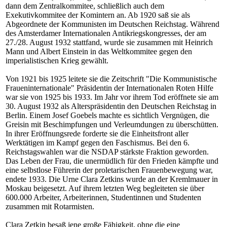
dann dem Zentralkommitee, schließlich auch dem
Exekutivkommitee der Komintern an. Ab 1920 saß sie als
Abgeordnete der Kommunisten im Deutschen Reichstag. Während
des Amsterdamer Internationalen Antikriegskongresses, der am
27./28. August 1932 stattfand, wurde sie zusammen mit Heinrich
Mann und Albert Einstein in das Weltkommitee gegen den
imperialistischen Krieg gewählt.
Von 1921 bis 1925 leitete sie die Zeitschrift "Die Kommunistische
Fraueninternationale" Präsidentin der Internationalen Roten Hilfe
war sie von 1925 bis 1933. Im Jahr vor ihrem Tod eröffnete sie am
30. August 1932 als Alterspräsidentin den Deutschen Reichstag in
Berlin. Einem Josef Goebels machte es sichtlich Vergnügen, die
Greisin mit Beschimpfungen und Verleumdungen zu überschütten.
In ihrer Eröffnungsrede forderte sie die Einheitsfront aller
Werktätigen im Kampf gegen den Faschismus. Bei den 6.
Reichstagswahlen war die NSDAP stärkste Fraktion geworden.
Das Leben der Frau, die unermüdlich für den Frieden kämpfte und
eine selbstlose Führerin der proletarischen Frauenbewegung war,
endete 1933. Die Urne Clara Zetkins wurde an der Kremlmauer in
Moskau beigesetzt. Auf ihrem letzten Weg begleiteten sie über
600.000 Arbeiter, Arbeiterinnen, Studentinnen und Studenten
zusammen mit Rotarmisten.
Clara Zetkin besaß jene große Fähigkeit, ohne die eine