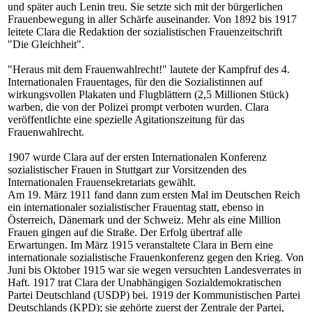
und später auch Lenin treu. Sie setzte sich mit der bürgerlichen
Frauenbewegung in aller Schärfe auseinander. Von 1892 bis 1917
leitete Clara die Redaktion der sozialistischen Frauenzeitschrift
"Die Gleichheit".
"Heraus mit dem Frauenwahlrecht!" lautete der Kampfruf des 4.
Internationalen Frauentages, für den die Sozialistinnen auf
wirkungsvollen Plakaten und Flugblättern (2,5 Millionen Stück)
warben, die von der Polizei prompt verboten wurden. Clara
veröffentlichte eine spezielle Agitationszeitung für das
Frauenwahlrecht.
1907 wurde Clara auf der ersten Internationalen Konferenz
sozialistischer Frauen in Stuttgart zur Vorsitzenden des
Internationalen Frauensekretariats gewählt.
Am 19. März 1911 fand dann zum ersten Mal im Deutschen Reich
ein internationaler sozialistischer Frauentag statt, ebenso in
Österreich, Dänemark und der Schweiz. Mehr als eine Million
Frauen gingen auf die Straße. Der Erfolg übertraf alle
Erwartungen. Im März 1915 veranstaltete Clara in Bern eine
internationale sozialistische Frauenkonferenz gegen den Krieg. Von
Juni bis Oktober 1915 war sie wegen versuchten Landesverrates in
Haft. 1917 trat Clara der Unabhängigen Sozialdemokratischen
Partei Deutschland (USDP) bei. 1919 der Kommunistischen Partei
Deutschlands (KPD); sie gehörte zuerst der Zentrale der Partei,