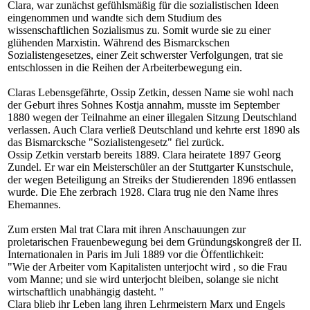
Clara, war zunächst gefühlsmäßig für die sozialistischen Ideen
eingenommen und wandte sich dem Studium des
wissenschaftlichen Sozialismus zu. Somit wurde sie zu einer
glühenden Marxistin. Während des Bismarckschen
Sozialistengesetzes, einer Zeit schwerster Verfolgungen, trat sie
entschlossen in die Reihen der Arbeiterbewegung ein.
Claras Lebensgefährte, Ossip Zetkin, dessen Name sie wohl nach
der Geburt ihres Sohnes Kostja annahm, musste im September
1880 wegen der Teilnahme an einer illegalen Sitzung Deutschland
verlassen. Auch Clara verließ Deutschland und kehrte erst 1890 als
das Bismarcksche "Sozialistengesetz" fiel zurück.
Ossip Zetkin verstarb bereits 1889. Clara heiratete 1897 Georg
Zundel. Er war ein Meisterschüler an der Stuttgarter Kunstschule,
der wegen Beteiligung an Streiks der Studierenden 1896 entlassen
wurde. Die Ehe zerbrach 1928. Clara trug nie den Name ihres
Ehemannes.
Zum ersten Mal trat Clara mit ihren Anschauungen zur
proletarischen Frauenbewegung bei dem Gründungskongreß der II.
Internationalen in Paris im Juli 1889 vor die Öffentlichkeit:
"Wie der Arbeiter vom Kapitalisten unterjocht wird , so die Frau
vom Manne; und sie wird unterjocht bleiben, solange sie nicht
wirtschaftlich unabhängig dasteht. "
Clara blieb ihr Leben lang ihren Lehrmeistern Marx und Engels