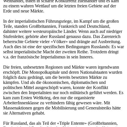
Welthandel, traten in scharfe Konkurrenz zueinander und es kam
zu einem wahren Wettlauf um die letzten freien Gebiete auf der
Erde und neue Märkte.
In der imperialistischen Führungsriege, im Kampf um die großen
Teile, standen Großbritannien, Frankreich und Deutschland,
dahinter weitere westeuropäische Länder. Wenn auch auf niedriger
Stufenleiter, gehörte aber Russland genauso dazu. Das Zarenreich
beherrschte Gebiete vieler «Völker» und drängte auf Ausbreitung.
Auch dies ist eine der spezifischen Bedingungen Russlands: Es war
selbst imperialistische Macht der zweiten Reihe. Trotzdem dringt
v.a. der französische Imperialismus in sein Inneres.
Die freien, unbesetzten Regionen und Märkte waren irgendwann
erschöpft. Die Monopolkapitale und deren Nationalstaaten wurden
folglich dazu gedrängt, um die bereits besetzten Märkte zu
kämpfen. Und als die ökonomischen, diplomatischen und
politischen Mittel ausgeschöpft waren, konnte der Konflikt
zwischen den Imperialisten nur noch militärisch geführt werden. Es
kam zum Ersten Weltkrieg, den nur die organisierte
ArbeiterInnenklasse zu verhindern fähig gewesen wäre. Mit
Massenaktionen gegen die Mobilisierung und Generalstreiks hätte
sie Alternativen gehabt.
Für Russland, das als Teil der «Triple Entente» (Großbritannien,