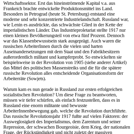
Wirtschaftssektor. Erst das hineinströmende Kapital v.a. aus
Frankeich brachte entwickelte Produktionsmittel ins Land.
Besonders in Petrograd (heute St. Petersburg) entstand eine
moderne und sehr konzentrierte Industrielandschaft. Russland war,
wie Lenin es ausdrückte, das schwächste Glied in der Kette der
imperialistischen Länder. Das Industrieproletariat stellte 1917 nur
einen kleinen Bevölkerungsteil von etwa fünf Prozent. Dennoch
war das Klassenbewusstsein stark ausgeprägt. Auch waren die
russischen ArbeiterInnen durch die vielen und harten
Auseinandersetzungen mit dem Staat und den Fabrikbesitzern
außerordentlich militant und kampferprobt. So entwickelten sie
beispielsweise in der Revolution von 1905 (siehe anderer Artikel)
das Mittel des politischen Massenstreiks und die für die spätere
russische Revolution alles entscheidende Organisationsform der
Arbeiterräte (Sowjets).
Warum kam es nun gerade in Russland zur ersten erfolgreichen
sozialistischen Revolution? Um diese Frage zu beantworten,
müssen wir tiefer schürfen, als einfach festzustellen, dass es in
Russland eine enorm militante und bewusste
ArbeiterInnenbewegung gab, welche die Revolution durchführte.
Das russische Revolutionsjahr 1917 fußte auf vielen Faktoren: der
Ausweglosigkeit des Imperialismus, dem Zarentum und seiner
Repression, der schwachen Bourgeoisie, dem Krieg, der nationalen
Frage, der Rückständigkeit und nicht zuletzt der massiven