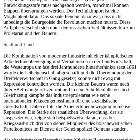
Entwicklungsstufe muss nachgeholt werden, manchmal können
Etappen übersprungen werden. Der Technikimport ist eine
Möglichkeit dafür. Das soziale Pendant dazu war, dass nicht
unbedingt die Bourgeoisie die Revolution machen musste. Diese
Aufgabe verschob sich unter den russischen Verhältnissen hin zum
Proletariat und den Bauern.
Stadt und Land
Die Kombination von moderner Industrie mit einer kämpferischen
ArbeiterInnenbewegung und Verhältnissen in der Landwirtschaft,
die Westeuropa um fast drei Jahrhunderte hinterherhinkte (erst 1861
wurde die Leibeigenschaft abgeschafft und die Überwindung der
Dreifelderwirtschaft in Gang gesetzt) konnte nicht ewig mit
Repression kontrolliert werden. Die kleinen Bauern waren nach
ihrer «Befreiung» oft verarmt und in eine Schuldenfalle gestürzt.
Gleichzeitig kämpfte das Industrieproletariat wie seine
internationalen KlassengenossInnen für eine sozialistische
Gesellschaft. Dabei erfuhr die ArbeiterInnenbewegung immense
Repression. Die Stärke der staatlichen Überwachung, der sie
ausgesetzt war, zeigte sich beispielsweise daran, dass bei
Kriegsausbruch drei von sieben Mitglieder des bolschewistischen
Parteikomitees im Dienste der Geheimpolizei Ochrana standen.