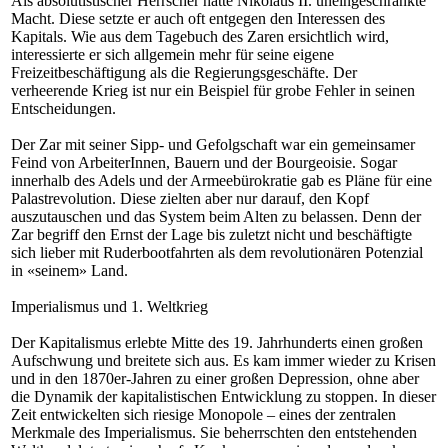
Als absolutistischer Herrscher hatte Nikolaus II. uneingeschränkte
Macht. Diese setzte er auch oft entgegen den Interessen des
Kapitals. Wie aus dem Tagebuch des Zaren ersichtlich wird,
interessierte er sich allgemein mehr für seine eigene
Freizeitbeschäftigung als die Regierungsgeschäfte. Der
verheerende Krieg ist nur ein Beispiel für grobe Fehler in seinen
Entscheidungen.
Der Zar mit seiner Sipp- und Gefolgschaft war ein gemeinsamer
Feind von ArbeiterInnen, Bauern und der Bourgeoisie. Sogar
innerhalb des Adels und der Armeebürokratie gab es Pläne für eine
Palastrevolution. Diese zielten aber nur darauf, den Kopf
auszutauschen und das System beim Alten zu belassen. Denn der
Zar begriff den Ernst der Lage bis zuletzt nicht und beschäftigte
sich lieber mit Ruderbootfahrten als dem revolutionären Potenzial
in «seinem» Land.
Imperialismus und 1. Weltkrieg
Der Kapitalismus erlebte Mitte des 19. Jahrhunderts einen großen
Aufschwung und breitete sich aus. Es kam immer wieder zu Krisen
und in den 1870er-Jahren zu einer großen Depression, ohne aber
die Dynamik der kapitalistischen Entwicklung zu stoppen. In dieser
Zeit entwickelten sich riesige Monopole – eines der zentralen
Merkmale des Imperialismus. Sie beherrschten den entstehenden