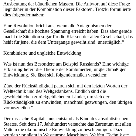
Ausbeutung der bäuerlichen Massen. Die Antwort auf diese Frage
liegt daher in der Kombination dieser Faktoren. Trotzki formulierte
dies folgendermaßen:
Eine Revolution bricht aus, wenn alle Antagonismen der
Gesellschaft die höchste Spannung erreicht haben. Das aber gerade
macht die Situation sogar für die Klassen der alten Gesellschaft, das
heißt für jene, die dem Untergange geweiht sind, unerträglich.“
Kombinierte und ungleiche Entwicklung
Was ist nun das Besondere am Beispiel Russlands? Eine wichtige
Erklärung liefert die Theorie der kombinierten, ungleichmäßigen
Entwicklung. Sie lässt sich folgendermaßen verstehen:
Züge der Rückständigkeit paaren sich mit den letzten Worten der
Welttechnik und des Weltgedankens. Endlich sind die
geschichtlichen zurückgebliebenen Länder, um sich der
Rückständigkeit zu entwinden, manchmal gezwungen, den übrigen
vorauszueilen.“
Der russische Kapitalismus entstand als Kind des absolutistischen
Staates. Seit dem 17. Jahrhundert versuchte das Zarentum mit allen
Mitteln die ökonomische Entwicklung zu beschleunigen. Dazu
wurden vor allem in Westeuropa Maschinen, Waffen, Technik etc.