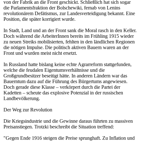
von der Fabrik an die Front geschickt. Schließlich hat sich sogar
die Parlamentsfraktion der Bolschewiki, fernab von Lenins
revolutionärem Defätismus, zur Landesverteidigung bekannt. Eine
Position, die später korrigiert wurde.
In Stadt, Land und an der Front sank die Moral rasch in den Keller.
Doch während die ArbeiterInnen bereits im Frühling 1915 wieder
zu neuen Streiks mobilisierten, fehlten in den ländlichen Regionen
die nötigen Impulse. Die politisch aktiven Bauern waren an der
Front und wurden meist nicht ersetzt.
In Russland hatte bislang keine echte Agrarreform stattgefunden,
welche die feudalen Eigentumsverhältnisse und die
Großgrundbesitzer beseitigt hätte. In anderen Ländern war das
Bauerntum dazu auf die Führung des Bürgertums angewiesen.
Doch gerade diese Klasse – verkörpert durch die Partei der
Kadetten – scheute das explosive Potenzial in der russischen
Landbevölkerung.
Der Weg zur Revolution
Die Kriegsindustrie und die Gewinne daraus führten zu massiven
Preisanstiegen. Trotzki beschreibt die Situation treffend:
"Gegen Ende 1916 steigen die Preise sprunghaft. Zu Inflation und