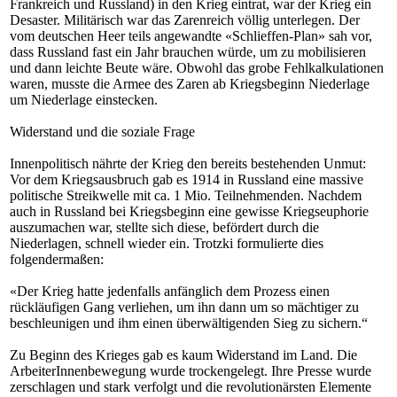
Frankreich und Russland) in den Krieg eintrat, war der Krieg ein
Desaster. Militärisch war das Zarenreich völlig unterlegen. Der
vom deutschen Heer teils angewandte «Schlieffen-Plan» sah vor,
dass Russland fast ein Jahr brauchen würde, um zu mobilisieren
und dann leichte Beute wäre. Obwohl das grobe Fehlkalkulationen
waren, musste die Armee des Zaren ab Kriegsbeginn Niederlage
um Niederlage einstecken.
Widerstand und die soziale Frage
Innenpolitisch nährte der Krieg den bereits bestehenden Unmut:
Vor dem Kriegsausbruch gab es 1914 in Russland eine massive
politische Streikwelle mit ca. 1 Mio. Teilnehmenden. Nachdem
auch in Russland bei Kriegsbeginn eine gewisse Kriegseuphorie
auszumachen war, stellte sich diese, befördert durch die
Niederlagen, schnell wieder ein. Trotzki formulierte dies
folgendermaßen:
«Der Krieg hatte jedenfalls anfänglich dem Prozess einen
rückläufigen Gang verliehen, um ihn dann um so mächtiger zu
beschleunigen und ihm einen überwältigenden Sieg zu sichern.“
Zu Beginn des Krieges gab es kaum Widerstand im Land. Die
ArbeiterInnenbewegung wurde trockengelegt. Ihre Presse wurde
zerschlagen und stark verfolgt und die revolutionärsten Elemente