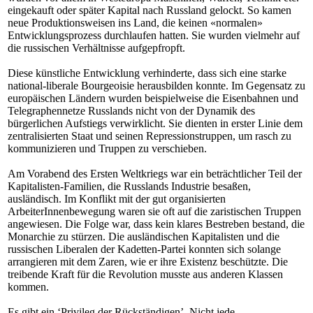
eingekauft oder später Kapital nach Russland gelockt. So kamen
neue Produktionsweisen ins Land, die keinen «normalen»
Entwicklungsprozess durchlaufen hatten. Sie wurden vielmehr auf
die russischen Verhältnisse aufgepfropft.
Diese künstliche Entwicklung verhinderte, dass sich eine starke
national-liberale Bourgeoisie herausbilden konnte. Im Gegensatz zu
europäischen Ländern wurden beispielweise die Eisenbahnen und
Telegraphennetze Russlands nicht von der Dynamik des
bürgerlichen Aufstiegs verwirklicht. Sie dienten in erster Linie dem
zentralisierten Staat und seinen Repressionstruppen, um rasch zu
kommunizieren und Truppen zu verschieben.
Am Vorabend des Ersten Weltkriegs war ein beträchtlicher Teil der
Kapitalisten-Familien, die Russlands Industrie besaßen,
ausländisch. Im Konflikt mit der gut organisierten
ArbeiterInnenbewegung waren sie oft auf die zaristischen Truppen
angewiesen. Die Folge war, dass kein klares Bestreben bestand, die
Monarchie zu stürzen. Die ausländischen Kapitalisten und die
russischen Liberalen der Kadetten-Partei konnten sich solange
arrangieren mit dem Zaren, wie er ihre Existenz beschützte. Die
treibende Kraft für die Revolution musste aus anderen Klassen
kommen.
Es gibt ein ‘Privileg der Rückständigen’. Nicht jede