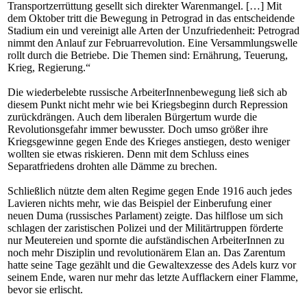
Transportzerrüttung gesellt sich direkter Warenmangel. […] Mit
dem Oktober tritt die Bewegung in Petrograd in das entscheidende
Stadium ein und vereinigt alle Arten der Unzufriedenheit: Petrograd
nimmt den Anlauf zur Februarrevolution. Eine Versammlungswelle
rollt durch die Betriebe. Die Themen sind: Ernährung, Teuerung,
Krieg, Regierung.“
Die wiederbelebte russische ArbeiterInnenbewegung ließ sich ab
diesem Punkt nicht mehr wie bei Kriegsbeginn durch Repression
zurückdrängen. Auch dem liberalen Bürgertum wurde die
Revolutionsgefahr immer bewusster. Doch umso größer ihre
Kriegsgewinne gegen Ende des Krieges anstiegen, desto weniger
wollten sie etwas riskieren. Denn mit dem Schluss eines
Separatfriedens drohten alle Dämme zu brechen.
Schließlich nützte dem alten Regime gegen Ende 1916 auch jedes
Lavieren nichts mehr, wie das Beispiel der Einberufung einer
neuen Duma (russisches Parlament) zeigte. Das hilflose um sich
schlagen der zaristischen Polizei und der Militärtruppen förderte
nur Meutereien und spornte die aufständischen ArbeiterInnen zu
noch mehr Disziplin und revolutionärem Elan an. Das Zarentum
hatte seine Tage gezählt und die Gewaltexzesse des Adels kurz vor
seinem Ende, waren nur mehr das letzte Aufflackern einer Flamme,
bevor sie erlischt.