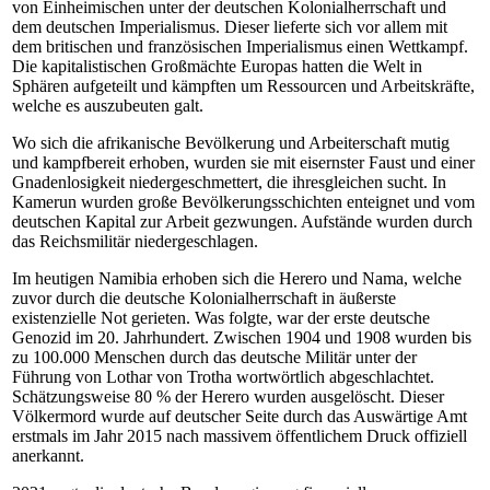
von Einheimischen unter der deutschen Kolonialherrschaft und
dem deutschen Imperialismus. Dieser lieferte sich vor allem mit
dem britischen und französischen Imperialismus einen Wettkampf.
Die kapitalistischen Großmächte Europas hatten die Welt in
Sphären aufgeteilt und kämpften um Ressourcen und Arbeitskräfte,
welche es auszubeuten galt.
Wo sich die afrikanische Bevölkerung und Arbeiterschaft mutig
und kampfbereit erhoben, wurden sie mit eisernster Faust und einer
Gnadenlosigkeit niedergeschmettert, die ihresgleichen sucht. In
Kamerun wurden große Bevölkerungsschichten enteignet und vom
deutschen Kapital zur Arbeit gezwungen. Aufstände wurden durch
das Reichsmilitär niedergeschlagen.
Im heutigen Namibia erhoben sich die Herero und Nama, welche
zuvor durch die deutsche Kolonialherrschaft in äußerste
existenzielle Not gerieten. Was folgte, war der erste deutsche
Genozid im 20. Jahrhundert. Zwischen 1904 und 1908 wurden bis
zu 100.000 Menschen durch das deutsche Militär unter der
Führung von Lothar von Trotha wortwörtlich abgeschlachtet.
Schätzungsweise 80 % der Herero wurden ausgelöscht. Dieser
Völkermord wurde auf deutscher Seite durch das Auswärtige Amt
erstmals im Jahr 2015 nach massivem öffentlichem Druck offiziell
anerkannt.