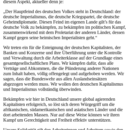
diesem Aspekt, aktueller denn je:
„Der Hauptfeind des deutschen Volkes steht in Deutschland: der
deutsche Imperialismus, die deutsche Kriegspartei, die deutsche
Geheimdiplomatie. Diesen Feind im eigenen Lande gilt’s für das
deutsche Volk zu bekämpfen, zu bekämpfen im politischen Kampf,
zusammenwirkend mit dem Proletariat der anderen Länder, dessen
Kampf gegen seine heimischen Imperialisten geht.“
Wir treten ein für die Enteignung der deutschen Kapitalisten, der
Banken und Konzerne und ihre Überführung unter die Kontrolle
und Verwaltung durch die Arbeiterklasse auf der Grundlage eines
gesamtgesellschaftlichen Plans. Wir kämpfen dafür, dass alle
Verträge und Abkommen, die die Plünderung anderer Nationen
zum Inhalt haben, völlig offengelegt und aufgehoben werden. Wir
sagen, dass die Bundeswehr aus allen Auslandseinsätzen
abgezogen werden muss. Wir wollen den deutschen Kapitalismus
und Imperialismus vollständig überwinden.
Bekämpfen wir hier in Deutschland unsere global agierenden
Kapitalisten erfolgreich, so löst sich deren Würgegriff um die
afrikanischen, südamerikanischen und asiatischen Länder und die
dort arbeitenden Massen. Nur auf diese Weise können wir ihren
Kampf um Gerechtigkeit und Freiheit effektiv unterstützen.
Unsere Solidarität gilt den Arbeiterinnen und Arbeitern sowie den