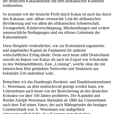
der deutschen Kakaoindustrie mit dem afrikanischen Kontinent
fortbestehen.
So konstant wie der deutsche Profit durch Kakao ist auch das durch
den Kakaoan- und -abbau verursachte Leid der afrikanischen
Bevölkerung und vor allem der afrikanischen Arbeiterschaft.
Zwangsarbeit, Kinderverschleppung, Misshandlungen und weitere
unmenschliche Bedingungen sind ein offenes Geheimnis der
Kakaoindustrie.
Diese Beispiele verdeutlichen, wie zur Kolonialzeit ergaunertes
und angehäuftes Kapital als Fundament für späteren
wirtschaftlichen Erfolg diente. Denn auch heute zählt Deutschland
sowohl im Import von Kakao als auch im Export von Schokolade
zu den Weltmarktführern. Eine „Leistung“, welche ohne die mit
historischem Blut getränkten Netzwerke und Strukturen aus
kolonialer Zeit undenkbar wäre.
Betrachten wir das Hamburger Reederei- und Handelsunternehmen
C. Woermann, an dem eindrucksvoll gezeigt werden kann, wie
Unternehmen auch heute von der Bereicherung an den deutschen
Kolonien vor über 100 Jahren profitieren. Der Kapitalist und
Reeder Adolph Woermann übernahm ab 1880 das Unternehmen
nach dem Tod seines Vaters, der auch Mitbegründer der heutigen
Commerzbank war. A. Woermann war maßgeblich
mitverantwortlich dafür, dass Kamerun zum deutschen