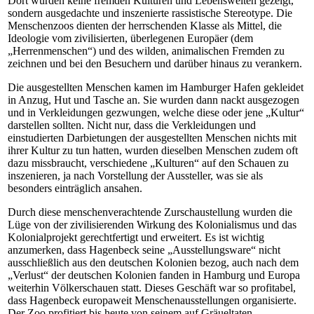
Dort wurden keine fremden Kulturen und Lebenswelten gezeigt,
sondern ausgedachte und inszenierte rassistische Stereotype. Die
Menschenzoos dienten der herrschenden Klasse als Mittel, die
Ideologie vom zivilisierten, überlegenen Europäer (dem
„Herrenmenschen“) und des wilden, animalischen Fremden zu
zeichnen und bei den Besuchern und darüber hinaus zu verankern.
Die ausgestellten Menschen kamen im Hamburger Hafen gekleidet
in Anzug, Hut und Tasche an. Sie wurden dann nackt ausgezogen
und in Verkleidungen gezwungen, welche diese oder jene „Kultur“
darstellen sollten. Nicht nur, dass die Verkleidungen und
einstudierten Darbietungen der ausgestellten Menschen nichts mit
ihrer Kultur zu tun hatten, wurden dieselben Menschen zudem oft
dazu missbraucht, verschiedene „Kulturen“ auf den Schauen zu
inszenieren, ja nach Vorstellung der Aussteller, was sie als
besonders einträglich ansahen.
Durch diese menschenverachtende Zurschaustellung wurden die
Lüge von der zivilisierenden Wirkung des Kolonialismus und das
Kolonialprojekt gerechtfertigt und erweitert. Es ist wichtig
anzumerken, dass Hagenbeck seine „Ausstellungsware“ nicht
ausschließlich aus den deutschen Kolonien bezog, auch nach dem
„Verlust“ der deutschen Kolonien fanden in Hamburg und Europa
weiterhin Völkerschauen statt. Dieses Geschäft war so profitabel,
dass Hagenbeck europaweit Menschenausstellungen organisierte.
Der Zoo profitiert bis heute von seinem auf Gräueltaten