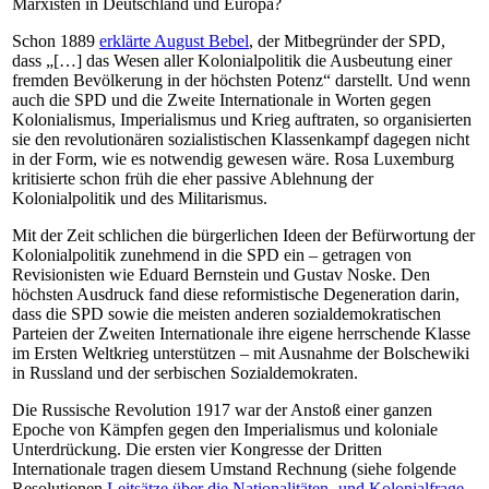
Marxisten in Deutschland und Europa?
Schon 1889
erklärte August Bebel
, der Mitbegründer der SPD,
dass „[…] das Wesen aller Kolonialpolitik die Ausbeutung einer
fremden Bevölkerung in der höchsten Potenz“ darstellt. Und wenn
auch die SPD und die Zweite Internationale in Worten gegen
Kolonialismus, Imperialismus und Krieg auftraten, so organisierten
sie den revolutionären sozialistischen Klassenkampf dagegen nicht
in der Form, wie es notwendig gewesen wäre. Rosa Luxemburg
kritisierte schon früh die eher passive Ablehnung der
Kolonialpolitik und des Militarismus.
Mit der Zeit schlichen die bürgerlichen Ideen der Befürwortung der
Kolonialpolitik zunehmend in die SPD ein – getragen von
Revisionisten wie Eduard Bernstein und Gustav Noske. Den
höchsten Ausdruck fand diese reformistische Degeneration darin,
dass die SPD sowie die meisten anderen sozialdemokratischen
Parteien der Zweiten Internationale ihre eigene herrschende Klasse
im Ersten Weltkrieg unterstützen – mit Ausnahme der Bolschewiki
in Russland und der serbischen Sozialdemokraten.
Die Russische Revolution 1917 war der Anstoß einer ganzen
Epoche von Kämpfen gegen den Imperialismus und koloniale
Unterdrückung. Die ersten vier Kongresse der Dritten
Internationale tragen diesem Umstand Rechnung (siehe folgende
Resolutionen
Leitsätze über die Nationalitäten- und Kolonialfrage
,