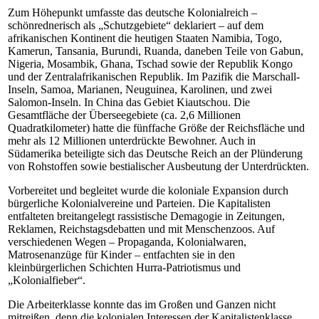
Zum Höhepunkt umfasste das deutsche Kolonialreich –
schönrednerisch als „Schutzgebiete“ deklariert – auf dem
afrikanischen Kontinent die heutigen Staaten Namibia, Togo,
Kamerun, Tansania, Burundi, Ruanda, daneben Teile von Gabun,
Nigeria, Mosambik, Ghana, Tschad sowie der Republik Kongo
und der Zentralafrikanischen Republik. Im Pazifik die Marschall-
Inseln, Samoa, Marianen, Neuguinea, Karolinen, und zwei
Salomon-Inseln. In China das Gebiet Kiautschou. Die
Gesamtfläche der Überseegebiete (ca. 2,6 Millionen
Quadratkilometer) hatte die fünffache Größe der Reichsfläche und
mehr als 12 Millionen unterdrückte Bewohner. Auch in
Südamerika beteiligte sich das Deutsche Reich an der Plünderung
von Rohstoffen sowie bestialischer Ausbeutung der Unterdrückten.
Vorbereitet und begleitet wurde die koloniale Expansion durch
bürgerliche Kolonialvereine und Parteien. Die Kapitalisten
entfalteten breitangelegt rassistische Demagogie in Zeitungen,
Reklamen, Reichstagsdebatten und mit Menschenzoos. Auf
verschiedenen Wegen – Propaganda, Kolonialwaren,
Matrosenanzüge für Kinder – entfachten sie in den
kleinbürgerlichen Schichten Hurra-Patriotismus und
„Kolonialfieber“.
Die Arbeiterklasse konnte das im Großen und Ganzen nicht
mitreißen, denn die kolonialen Interessen der Kapitalistenklasse