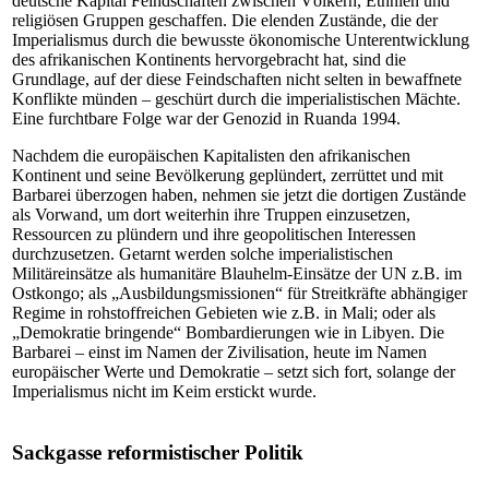
deutsche Kapital Feindschaften zwischen Völkern, Ethnien und
religiösen Gruppen geschaffen. Die elenden Zustände, die der
Imperialismus durch die bewusste ökonomische Unterentwicklung
des afrikanischen Kontinents hervorgebracht hat, sind die
Grundlage, auf der diese Feindschaften nicht selten in bewaffnete
Konflikte münden – geschürt durch die imperialistischen Mächte.
Eine furchtbare Folge war der Genozid in Ruanda 1994.
Nachdem die europäischen Kapitalisten den afrikanischen
Kontinent und seine Bevölkerung geplündert, zerrüttet und mit
Barbarei überzogen haben, nehmen sie jetzt die dortigen Zustände
als Vorwand, um dort weiterhin ihre Truppen einzusetzen,
Ressourcen zu plündern und ihre geopolitischen Interessen
durchzusetzen. Getarnt werden solche imperialistischen
Militäreinsätze als humanitäre Blauhelm-Einsätze der UN z.B. im
Ostkongo; als „Ausbildungsmissionen“ für Streitkräfte abhängiger
Regime in rohstoffreichen Gebieten wie z.B. in Mali; oder als
„Demokratie bringende“ Bombardierungen wie in Libyen. Die
Barbarei – einst im Namen der Zivilisation, heute im Namen
europäischer Werte und Demokratie – setzt sich fort, solange der
Imperialismus nicht im Keim erstickt wurde.
Sackgasse reformistischer Politik