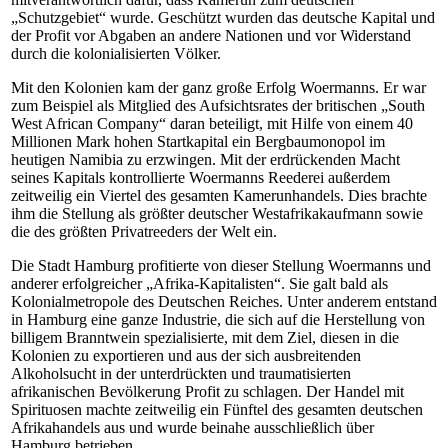
„Schutzgebiet“ wurde. Geschützt wurden das deutsche Kapital und
der Profit vor Abgaben an andere Nationen und vor Widerstand
durch die kolonialisierten Völker.
Mit den Kolonien kam der ganz große Erfolg Woermanns. Er war
zum Beispiel als Mitglied des Aufsichtsrates der britischen „South
West African Company“ daran beteiligt, mit Hilfe von einem 40
Millionen Mark hohen Startkapital ein Bergbaumonopol im
heutigen Namibia zu erzwingen. Mit der erdrückenden Macht
seines Kapitals kontrollierte Woermanns Reederei außerdem
zeitweilig ein Viertel des gesamten Kamerunhandels. Dies brachte
ihm die Stellung als größter deutscher Westafrikakaufmann sowie
die des größten Privatreeders der Welt ein.
Die Stadt Hamburg profitierte von dieser Stellung Woermanns und
anderer erfolgreicher „Afrika-Kapitalisten“. Sie galt bald als
Kolonialmetropole des Deutschen Reiches. Unter anderem entstand
in Hamburg eine ganze Industrie, die sich auf die Herstellung von
billigem Branntwein spezialisierte, mit dem Ziel, diesen in die
Kolonien zu exportieren und aus der sich ausbreitenden
Alkoholsucht in der unterdrückten und traumatisierten
afrikanischen Bevölkerung Profit zu schlagen. Der Handel mit
Spirituosen machte zeitweilig ein Fünftel des gesamten deutschen
Afrikahandels aus und wurde beinahe ausschließlich über
Hamburg betrieben.