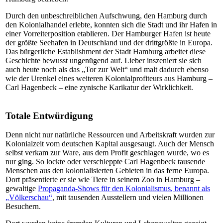
Durch den unbeschreiblichen Aufschwung, den Hamburg durch
den Kolonialhandel erlebte, konnten sich die Stadt und ihr Hafen in
einer Vorreiterposition etablieren. Der Hamburger Hafen ist heute
der größte Seehafen in Deutschland und der drittgrößte in Europa.
Das bürgerliche Establishment der Stadt Hamburg arbeitet diese
Geschichte bewusst ungenügend auf. Lieber inszeniert sie sich
auch heute noch als das „Tor zur Welt“ und malt dadurch ebenso
wie der Urenkel eines weiteren Kolonialprofiteurs aus Hamburg –
Carl Hagenbeck – eine zynische Karikatur der Wirklichkeit.
Totale Entwürdigung
Denn nicht nur natürliche Ressourcen und Arbeitskraft wurden zur
Kolonialzeit vom deutschen Kapital ausgesaugt. Auch der Mensch
selbst verkam zur Ware, aus dem Profit geschlagen wurde, wo es
nur ging. So lockte oder verschleppte Carl Hagenbeck tausende
Menschen aus den kolonialisierten Gebieten in das ferne Europa.
Dort präsentierte er sie wie Tiere in seinem Zoo in Hamburg –
gewaltige
Propaganda-Shows für den Kolonialismus
,
benannt als
„Völkerschau“
, mit tausenden Ausstellern und vielen Millionen
Besuchern.