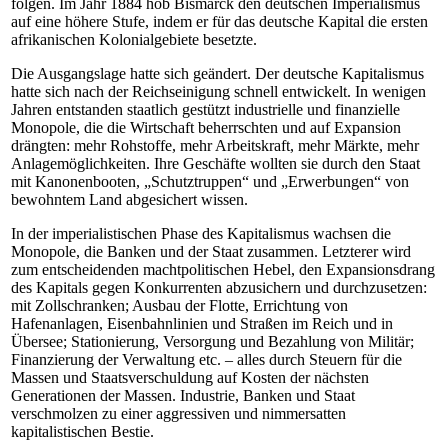
folgen. Im Jahr 1884 hob Bismarck den deutschen Imperialismus
auf eine höhere Stufe, indem er für das deutsche Kapital die ersten
afrikanischen Kolonialgebiete besetzte.
Die Ausgangslage hatte sich geändert. Der deutsche Kapitalismus
hatte sich nach der Reichseinigung schnell entwickelt. In wenigen
Jahren entstanden staatlich gestützt industrielle und finanzielle
Monopole, die die Wirtschaft beherrschten und auf Expansion
drängten: mehr Rohstoffe, mehr Arbeitskraft, mehr Märkte, mehr
Anlagemöglichkeiten. Ihre Geschäfte wollten sie durch den Staat
mit Kanonenbooten, „Schutztruppen“ und „Erwerbungen“ von
bewohntem Land abgesichert wissen.
In der imperialistischen Phase des Kapitalismus wachsen die
Monopole, die Banken und der Staat zusammen. Letzterer wird
zum entscheidenden machtpolitischen Hebel, den Expansionsdrang
des Kapitals gegen Konkurrenten abzusichern und durchzusetzen:
mit Zollschranken; Ausbau der Flotte, Errichtung von
Hafenanlagen, Eisenbahnlinien und Straßen im Reich und in
Übersee; Stationierung, Versorgung und Bezahlung von Militär;
Finanzierung der Verwaltung etc. – alles durch Steuern für die
Massen und Staatsverschuldung auf Kosten der nächsten
Generationen der Massen. Industrie, Banken und Staat
verschmolzen zu einer aggressiven und nimmersatten
kapitalistischen Bestie.