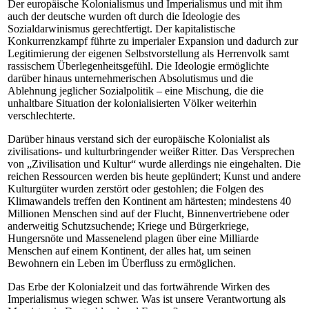
Der europäische Kolonialismus und Imperialismus und mit ihm
auch der deutsche wurden oft durch die Ideologie des
Sozialdarwinismus gerechtfertigt. Der kapitalistische
Konkurrenzkampf führte zu imperialer Expansion und dadurch zur
Legitimierung der eigenen Selbstvorstellung als Herrenvolk samt
rassischem Überlegenheitsgefühl. Die Ideologie ermöglichte
darüber hinaus unternehmerischen Absolutismus und die
Ablehnung jeglicher Sozialpolitik – eine Mischung, die die
unhaltbare Situation der kolonialisierten Völker weiterhin
verschlechterte.
Darüber hinaus verstand sich der europäische Kolonialist als
zivilisations- und kulturbringender weißer Ritter. Das Versprechen
von „Zivilisation und Kultur“ wurde allerdings nie eingehalten. Die
reichen Ressourcen werden bis heute geplündert; Kunst und andere
Kulturgüter wurden zerstört oder gestohlen; die Folgen des
Klimawandels treffen den Kontinent am härtesten; mindestens 40
Millionen Menschen sind auf der Flucht, Binnenvertriebene oder
anderweitig Schutzsuchende; Kriege und Bürgerkriege,
Hungersnöte und Massenelend plagen über eine Milliarde
Menschen auf einem Kontinent, der alles hat, um seinen
Bewohnern ein Leben im Überfluss zu ermöglichen.
Das Erbe der Kolonialzeit und das fortwährende Wirken des
Imperialismus wiegen schwer. Was ist unsere Verantwortung als