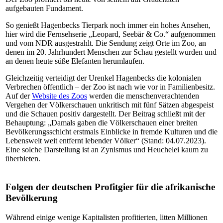
aufgebauten Fundament.
So genießt Hagenbecks Tierpark noch immer ein hohes Ansehen,
hier wird die Fernsehserie „Leopard, Seebär & Co.“ aufgenommen
und vom NDR ausgestrahlt. Die Sendung zeigt Orte im Zoo, an
denen im 20. Jahrhundert Menschen zur Schau gestellt wurden und
an denen heute süße Elefanten herumlaufen.
Gleichzeitig verteidigt der Urenkel Hagenbecks die kolonialen
Verbrechen öffentlich – der Zoo ist nach wie vor in Familienbesitz.
Auf der
Website des Zoos
werden die menschenverachtenden
Vergehen der Völkerschauen unkritisch mit fünf Sätzen abgespeist
und die Schauen positiv dargestellt. Der Beitrag schließt mit der
Behauptung: „Damals gaben die Völkerschauen einer breiten
Bevölkerungsschicht erstmals Einblicke in fremde Kulturen und die
Lebenswelt weit entfernt lebender Völker“ (Stand: 04.07.2023).
Eine solche Darstellung ist an Zynismus und Heuchelei kaum zu
überbieten.
Folgen der deutschen Profitgier für die afrikanische
Bevölkerung
Während einige wenige Kapitalisten profitierten, litten Millionen