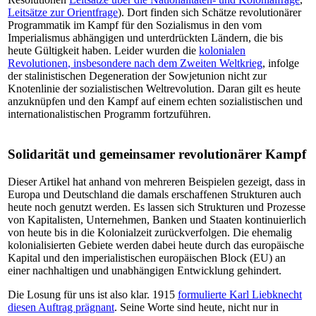
Leitsätze zur Orientfrage
). Dort finden sich Schätze revolutionärer
Programmatik im Kampf für den Sozialismus in den vom
Imperialismus abhängigen und unterdrückten Ländern, die bis
heute Gültigkeit haben. Leider wurden die
kolonialen
Revolutionen
,
insbesondere nach dem
Zweiten Weltkrieg
, infolge
der stalinistischen Degeneration der Sowjetunion nicht zur
Knotenlinie der sozialistischen Weltrevolution. Daran gilt es heute
anzuknüpfen und den Kampf auf einem echten sozialistischen und
internationalistischen Programm fortzuführen.
Solidarität und gemeinsamer revolutionärer Kampf
Dieser Artikel hat anhand von mehreren Beispielen gezeigt, dass in
Europa und Deutschland die damals erschaffenen Strukturen auch
heute noch genutzt werden. Es lassen sich Strukturen und Prozesse
von Kapitalisten, Unternehmen, Banken und Staaten kontinuierlich
von heute bis in die Kolonialzeit zurückverfolgen. Die ehemalig
kolonialisierten Gebiete werden dabei heute durch das europäische
Kapital und den imperialistischen europäischen Block (EU) an
einer nachhaltigen und unabhängigen Entwicklung gehindert.
Die Losung für uns ist also klar. 1915
formulierte Karl Liebknecht
diesen Auftrag prägnant
. Seine Worte sind heute, nicht nur in