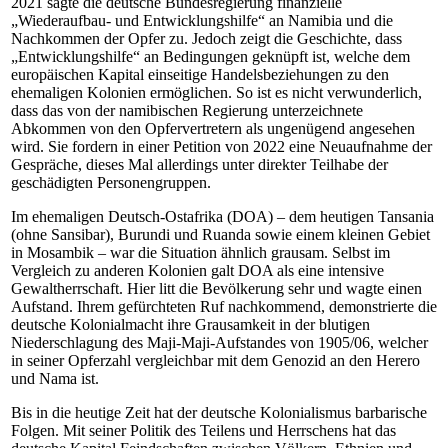
2021 sagte die deutsche Bundesregierung finanzielle
„Wiederaufbau- und Entwicklungshilfe“ an Namibia und die
Nachkommen der Opfer zu. Jedoch zeigt die Geschichte, dass
„Entwicklungshilfe“ an Bedingungen geknüpft ist, welche dem
europäischen Kapital einseitige Handelsbeziehungen zu den
ehemaligen Kolonien ermöglichen. So ist es nicht verwunderlich,
dass das von der namibischen Regierung unterzeichnete
Abkommen von den Opfervertretern als ungenügend angesehen
wird. Sie fordern in einer Petition von 2022 eine Neuaufnahme der
Gespräche, dieses Mal allerdings unter direkter Teilhabe der
geschädigten Personengruppen.
Im ehemaligen Deutsch-Ostafrika (DOA) – dem heutigen Tansania
(ohne Sansibar), Burundi und Ruanda sowie einem kleinen Gebiet
in Mosambik – war die Situation ähnlich grausam. Selbst im
Vergleich zu anderen Kolonien galt DOA als eine intensive
Gewaltherrschaft. Hier litt die Bevölkerung sehr und wagte einen
Aufstand. Ihrem gefürchteten Ruf nachkommend, demonstrierte die
deutsche Kolonialmacht ihre Grausamkeit in der blutigen
Niederschlagung des Maji-Maji-Aufstandes von 1905/06, welcher
in seiner Opferzahl vergleichbar mit dem Genozid an den Herero
und Nama ist.
Bis in die heutige Zeit hat der deutsche Kolonialismus barbarische
Folgen. Mit seiner Politik des Teilens und Herrschens hat das