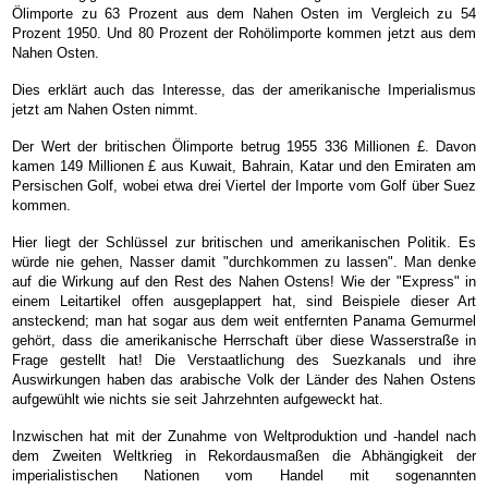
Ölimporte zu 63 Prozent aus dem Nahen Osten im Vergleich zu 54
Prozent 1950. Und 80 Prozent der Rohölimporte kommen jetzt aus dem
Nahen Osten.
Dies erklärt auch das Interesse, das der amerikanische Imperialismus
jetzt am Nahen Osten nimmt.
Der Wert der britischen Ölimporte betrug 1955 336 Millionen £. Davon
kamen 149 Millionen £ aus Kuwait, Bahrain, Katar und den Emiraten am
Persischen Golf, wobei etwa drei Viertel der Importe vom Golf über Suez
kommen.
Hier liegt der Schlüssel zur britischen und amerikanischen Politik. Es
würde nie gehen, Nasser damit "durchkommen zu lassen". Man denke
auf die Wirkung auf den Rest des Nahen Ostens! Wie der "Express" in
einem Leitartikel offen ausgeplappert hat, sind Beispiele dieser Art
ansteckend; man hat sogar aus dem weit entfernten Panama Gemurmel
gehört, dass die amerikanische Herrschaft über diese Wasserstraße in
Frage gestellt hat! Die Verstaatlichung des Suezkanals und ihre
Auswirkungen haben das arabische Volk der Länder des Nahen Ostens
aufgewühlt wie nichts sie seit Jahrzehnten aufgeweckt hat.
Inzwischen hat mit der Zunahme von Weltproduktion und -handel nach
dem Zweiten Weltkrieg in Rekordausmaßen die Abhängigkeit der
imperialistischen Nationen vom Handel mit sogenannten