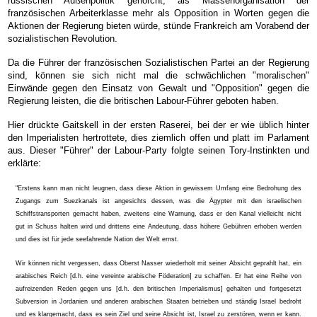
russischen Außenpolitik gehorcht, als Massenorganisation der
französischen Arbeiterklasse mehr als Opposition in Worten gegen die
Aktionen der Regierung bieten würde, stünde Frankreich am Vorabend der
sozialistischen Revolution.
Da die Führer der französischen Sozialistischen Partei an der Regierung
sind, können sie sich nicht mal die schwächlichen "moralischen"
Einwände gegen den Einsatz von Gewalt und "Opposition" gegen die
Regierung leisten, die die britischen Labour-Führer geboten haben.
Hier drückte Gaitskell in der ersten Raserei, bei der er wie üblich hinter
den Imperialisten hertrottete, dies ziemlich offen und platt im Parlament
aus. Dieser "Führer" der Labour-Party folgte seinen Tory-Instinkten und
erklärte:
"Erstens kann man nicht leugnen, dass diese Aktion in gewissem Umfang eine Bedrohung des
Zugangs zum Suezkanals ist angesichts dessen, was die Ägypter mit den israelischen
Schiffstransporten gemacht haben, zweitens eine Warnung, dass er den Kanal vielleicht nicht
gut in Schuss halten wird und drittens eine Andeutung, dass höhere Gebühren erhoben werden
und dies ist für jede seefahrende Nation der Welt ernst.
Wir können nicht vergessen, dass Oberst Nasser wiederholt mit seiner Absicht geprahlt hat, ein
arabisches Reich [d.h. eine vereinte arabische Föderation] zu schaffen. Er hat eine Reihe von
aufreizenden Reden gegen uns [d.h. den britischen Imperialismus] gehalten und fortgesetzt
Subversion in Jordanien und anderen arabischen Staaten betrieben und ständig Israel bedroht
und es klargemacht, dass es sein Ziel und seine Absicht ist, Israel zu zerstören, wenn er kann.