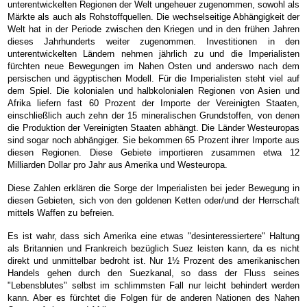
unterentwickelten Regionen der Welt ungeheuer zugenommen, sowohl als
Märkte als auch als Rohstoffquellen. Die wechselseitige Abhängigkeit der
Welt hat in der Periode zwischen den Kriegen und in den frühen Jahren
dieses Jahrhunderts weiter zugenommen. Investitionen in den
unterentwickelten Ländern nehmen jährlich zu und die Imperialisten
fürchten neue Bewegungen im Nahen Osten und anderswo nach dem
persischen und ägyptischen Modell. Für die Imperialisten steht viel auf
dem Spiel. Die kolonialen und halbkolonialen Regionen von Asien und
Afrika liefern fast 60 Prozent der Importe der Vereinigten Staaten,
einschließlich auch zehn der 15 mineralischen Grundstoffen, von denen
die Produktion der Vereinigten Staaten abhängt. Die Länder Westeuropas
sind sogar noch abhängiger. Sie bekommen 65 Prozent ihrer Importe aus
diesen Regionen. Diese Gebiete importieren zusammen etwa 12
Milliarden Dollar pro Jahr aus Amerika und Westeuropa.
Diese Zahlen erklären die Sorge der Imperialisten bei jeder Bewegung in
diesen Gebieten, sich von den goldenen Ketten oder/und der Herrschaft
mittels Waffen zu befreien.
Es ist wahr, dass sich Amerika eine etwas "desinteressiertere" Haltung
als Britannien und Frankreich bezüglich Suez leisten kann, da es nicht
direkt und unmittelbar bedroht ist. Nur 1½ Prozent des amerikanischen
Handels gehen durch den Suezkanal, so dass der Fluss seines
"Lebensblutes" selbst im schlimmsten Fall nur leicht behindert werden
kann. Aber es fürchtet die Folgen für de anderen Nationen des Nahen