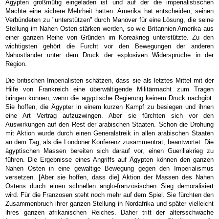
Ägypten großmütig eingeladen ist und auf der die imperialistischen
Mächte eine sichere Mehrheit hätten. Amerika hat entscheiden, seinen
Verbündeten zu "unterstützen" durch Manöver für eine Lösung, die seine
Stellung im Nahen Osten stärken werden, so wie Britannien Amerika aus
einer ganzen Reihe von Gründen im Koreakrieg unterstützte. Zu den
wichtigsten gehört die Furcht vor den Bewegungen der anderen
Nahostländer unter dem Druck der explosiven Widersprüche in der
Region.
Die britischen Imperialisten schätzen, dass sie als letztes Mittel mit der
Hilfe von Frankreich eine überwältigende Militärmacht zum Tragen
bringen können, wenn die ägyptische Regierung keinem Druck nachgibt.
Sie hoffen, die Ägypter in einem kurzen Kampf zu besiegen und ihnen
eine Art Vertrag aufzuzwingen. Aber sie fürchten sich vor den
Auswirkungen auf den Rest der arabischen Staaten. Schon die Drohung
mit Aktion wurde durch einen Generalstreik in allen arabischen Staaten
an dem Tag, als die Londoner Konferenz zusammentrat, beantwortet. Die
ägyptischen Massen bereiten sich darauf vor, einen Guerillakrieg zu
führen. Die Ergebnisse eines Angriffs auf Ägypten können den ganzen
Nahen Osten in eine gewaltige Bewegung gegen den Imperialismus
versetzen. [Aber sie hoffen, dass die] Aktion der Massen des Nahen
Ostens durch einen schnellen anglo-französischen Sieg demoralisiert
wird. Für die Franzosen steht noch mehr auf dem Spiel. Sie fürchten den
Zusammenbruch ihrer ganzen Stellung in Nordafrika und später vielleicht
ihres ganzen afrikanischen Reiches. Daher tritt der altersschwache