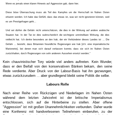
Wenn es jemals einen klaren Hinweis auf Aggression gab, dann hier.
Diese böse Überraschung muss als Teil des Kampfes um die Herrschaft im Nahen Osten
erkannt werden. Ich habe das Gefühl, dass das etwas ist, was wir nicht ignorieren können, weil
es um Prestigefragen geht…
Und wir dürfen die Gefahr nicht unterschätzen, die dies in der Wirkung auf andere arabische
Staaten hat. In der Tat ist dies wahrscheinlich die wichtigste unmittelbare Wirkung, die dies
vielleicht hat. Ich denke besonders an den Irak, der ein Verbündeter dieses Landes ist … Die
Gefahr … besteht, dass Britannien freundliche Regierungen wie Irak [d.h. eine imperialistische
Marionette], bei denen man sich darauf verlassen konnte, dass sie sich im Nahen Osten
zurückhalten, durch Regierungen von sehr anderem Aussehen ersetzt werden."
Kein chauvinistischer Tory würde viel anders auftreten. Kein Wunder,
dass er den Beifall von den konservativen Bänken bekam, den seine
Rede verdiente. Aber Druck von der Labour-Basis hat ihn gezwungen,
etwas zurückzurudern … aber grundlegend bleibt seine Politik die selbe.
Labours Rolle
Nach einer Reihe von Rückzügen und Niederlagen im Nahen Osten
während dem letzten Jahrzehnt ist der britische Imperialismus
entschlossen, sich auf die Hinterbeine zu stellen. Aber offene
"Aggression" ist mit großen Unannehmlichkeiten verbunden. Daher wurde
eine Konferenz mit handverlesenen Teilnehmern einberufen, zu der