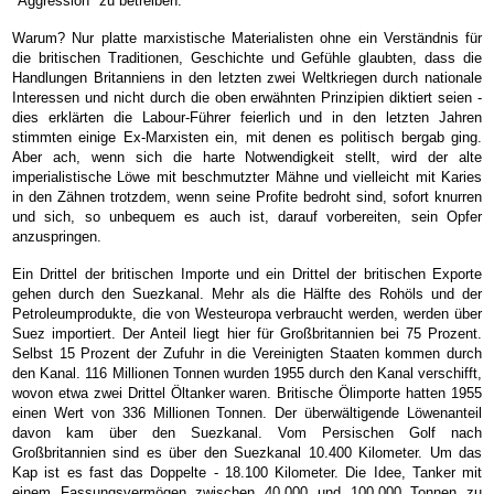
"Aggression" zu betreiben.
Warum? Nur platte marxistische Materialisten ohne ein Verständnis für
die britischen Traditionen, Geschichte und Gefühle glaubten, dass die
Handlungen Britanniens in den letzten zwei Weltkriegen durch nationale
Interessen und nicht durch die oben erwähnten Prinzipien diktiert seien -
dies erklärten die Labour-Führer feierlich und in den letzten Jahren
stimmten einige Ex-Marxisten ein, mit denen es politisch bergab ging.
Aber ach, wenn sich die harte Notwendigkeit stellt, wird der alte
imperialistische Löwe mit beschmutzter Mähne und vielleicht mit Karies
in den Zähnen trotzdem, wenn seine Profite bedroht sind, sofort knurren
und sich, so unbequem es auch ist, darauf vorbereiten, sein Opfer
anzuspringen.
Ein Drittel der britischen Importe und ein Drittel der britischen Exporte
gehen durch den Suezkanal. Mehr als die Hälfte des Rohöls und der
Petroleumprodukte, die von Westeuropa verbraucht werden, werden über
Suez importiert. Der Anteil liegt hier für Großbritannien bei 75 Prozent.
Selbst 15 Prozent der Zufuhr in die Vereinigten Staaten kommen durch
den Kanal. 116 Millionen Tonnen wurden 1955 durch den Kanal verschifft,
wovon etwa zwei Drittel Öltanker waren. Britische Ölimporte hatten 1955
einen Wert von 336 Millionen Tonnen. Der überwältigende Löwenanteil
davon kam über den Suezkanal. Vom Persischen Golf nach
Großbritannien sind es über den Suezkanal 10.400 Kilometer. Um das
Kap ist es fast das Doppelte - 18.100 Kilometer. Die Idee, Tanker mit
einem Fassungsvermögen zwischen 40.000 und 100.000 Tonnen zu