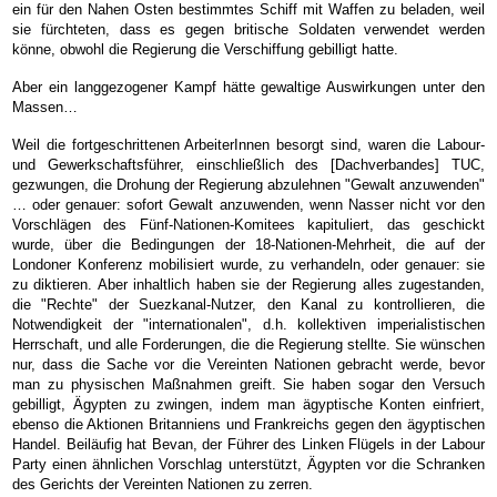
ein für den Nahen Osten bestimmtes Schiff mit Waffen zu beladen, weil
sie fürchteten, dass es gegen britische Soldaten verwendet werden
könne, obwohl die Regierung die Verschiffung gebilligt hatte.
Aber ein langgezogener Kampf hätte gewaltige Auswirkungen unter den
Massen…
Weil die fortgeschrittenen ArbeiterInnen besorgt sind, waren die Labour-
und Gewerkschaftsführer, einschließlich des [Dachverbandes] TUC,
gezwungen, die Drohung der Regierung abzulehnen "Gewalt anzuwenden"
… oder genauer: sofort Gewalt anzuwenden, wenn Nasser nicht vor den
Vorschlägen des Fünf-Nationen-Komitees kapituliert, das geschickt
wurde, über die Bedingungen der 18-Nationen-Mehrheit, die auf der
Londoner Konferenz mobilisiert wurde, zu verhandeln, oder genauer: sie
zu diktieren. Aber inhaltlich haben sie der Regierung alles zugestanden,
die "Rechte" der Suezkanal-Nutzer, den Kanal zu kontrollieren, die
Notwendigkeit der "internationalen", d.h. kollektiven imperialistischen
Herrschaft, und alle Forderungen, die die Regierung stellte. Sie wünschen
nur, dass die Sache vor die Vereinten Nationen gebracht werde, bevor
man zu physischen Maßnahmen greift. Sie haben sogar den Versuch
gebilligt, Ägypten zu zwingen, indem man ägyptische Konten einfriert,
ebenso die Aktionen Britanniens und Frankreichs gegen den ägyptischen
Handel. Beiläufig hat Bevan, der Führer des Linken Flügels in der Labour
Party einen ähnlichen Vorschlag unterstützt, Ägypten vor die Schranken
des Gerichts der Vereinten Nationen zu zerren.