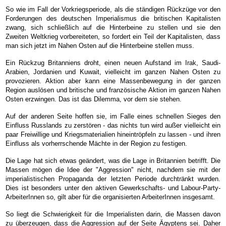
So wie im Fall der Vorkriegsperiode, als die ständigen Rückzüge vor den
Forderungen des deutschen Imperialismus die britischen Kapitalisten
zwang, sich schließlich auf die Hinterbeine zu stellen und sie den
Zweiten Weltkrieg vorbereiteten, so fordert ein Teil der Kapitalisten, dass
man sich jetzt im Nahen Osten auf die Hinterbeine stellen muss.
Ein Rückzug Britanniens droht, einen neuen Aufstand im Irak, Saudi-
Arabien, Jordanien und Kuwait, vielleicht im ganzen Nahen Osten zu
provozieren. Aktion aber kann eine Massenbewegung in der ganzen
Region auslösen und britische und französische Aktion im ganzen Nahen
Osten erzwingen. Das ist das Dilemma, vor dem sie stehen.
Auf der anderen Seite hoffen sie, im Falle eines schnellen Sieges den
Einfluss Russlands zu zerstören - das nichts tun wird außer vielleicht ein
paar Freiwillige und Kriegsmaterialien hineintröpfeln zu lassen - und ihren
Einfluss als vorherrschende Mächte in der Region zu festigen.
Die Lage hat sich etwas geändert, was die Lage in Britannien betrifft. Die
Massen mögen die Idee der "Aggression" nicht, nachdem sie mit der
imperialistischen Propaganda der letzten Periode durchtränkt wurden.
Dies ist besonders unter den aktiven Gewerkschafts- und Labour-Party-
ArbeiterInnen so, gilt aber für die organisierten ArbeiterInnen insgesamt.
So liegt die Schwierigkeit für die Imperialisten darin, die Massen davon
zu überzeugen, dass die Aggression auf der Seite Ägyptens sei. Daher