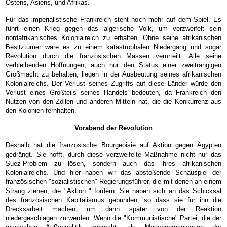
Ostens, Asiens, und Afrikas.
Für das imperialistische Frankreich steht noch mehr auf dem Spiel. Es
führt einen Krieg gegen das algerische Volk, um verzweifelt sein
nordafrikanisches Kolonialreich zu erhalten. Ohne seine afrikanischen
Besitztümer wäre es zu einem katastrophalen Niedergang und sogar
Revolution durch die französischen Massen verurteilt. Alle seine
verbleibenden Hoffnungen, auch nur den Status einer zweitrangigen
Großmacht zu behalten, liegen in der Ausbeutung seines afrikanischen
Kolonialreichs. Der Verlust seines Zugriffs auf diese Länder würde den
Verlust eines Großteils seines Handels bedeuten, da Frankreich den
Nutzen von den Zöllen und anderen Mitteln hat, die die Konkurrenz aus
den Kolonien fernhalten.
Vorabend der Revolution
Deshalb hat die französische Bourgeoisie auf Aktion gegen Ägypten
gedrängt. Sie hofft, durch diese verzweifelte Maßnahme nicht nur das
Suez-Problem zu lösen, sondern auch das ihres afrikanischen
Kolonialreichs. Und hier haben wir das abstoßende Schauspiel der
französischen "sozialistischen" Regierungsführer, die mit denen an einem
Strang ziehen, die "Aktion " fordern. Sie haben sich an das Schicksal
des französischen Kapitalismus gebunden, so dass sie für ihn die
Drecksarbeit machen, um dann später von der Reaktion
niedergeschlagen zu werden. Wenn die "Kommunistische" Partei, die der