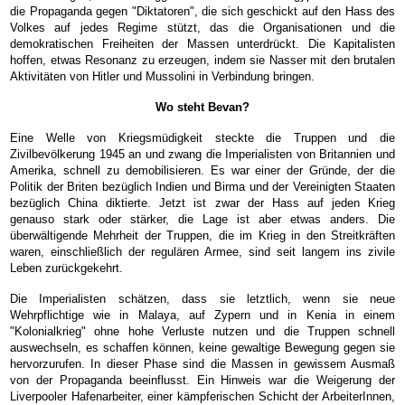
die Propaganda gegen "Diktatoren", die sich geschickt auf den Hass des
Volkes auf jedes Regime stützt, das die Organisationen und die
demokratischen Freiheiten der Massen unterdrückt. Die Kapitalisten
hoffen, etwas Resonanz zu erzeugen, indem sie Nasser mit den brutalen
Aktivitäten von Hitler und Mussolini in Verbindung bringen.
Wo steht Bevan?
Eine Welle von Kriegsmüdigkeit steckte die Truppen und die
Zivilbevölkerung 1945 an und zwang die Imperialisten von Britannien und
Amerika, schnell zu demobilisieren. Es war einer der Gründe, der die
Politik der Briten bezüglich Indien und Birma und der Vereinigten Staaten
bezüglich China diktierte. Jetzt ist zwar der Hass auf jeden Krieg
genauso stark oder stärker, die Lage ist aber etwas anders. Die
überwältigende Mehrheit der Truppen, die im Krieg in den Streitkräften
waren, einschließlich der regulären Armee, sind seit langem ins zivile
Leben zurückgekehrt.
Die Imperialisten schätzen, dass sie letztlich, wenn sie neue
Wehrpflichtige wie in Malaya, auf Zypern und in Kenia in einem
"Kolonialkrieg" ohne hohe Verluste nutzen und die Truppen schnell
auswechseln, es schaffen können, keine gewaltige Bewegung gegen sie
hervorzurufen. In dieser Phase sind die Massen in gewissem Ausmaß
von der Propaganda beeinflusst. Ein Hinweis war die Weigerung der
Liverpooler Hafenarbeiter, einer kämpferischen Schicht der ArbeiterInnen,