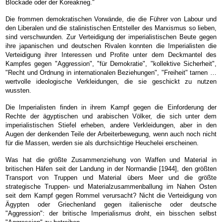
Blockade oder der Koreakrieg."
Die frommen demokratischen Vorwände, die die Führer von Labour und
den Liberalen und die stalinistischen Entsteller des Marxismus so lieben,
sind verschwunden. Zur Verteidigung der imperialistischen Beute gegen
ihre japanischen und deutschen Rivalen konnten die Imperialisten die
Verteidigung ihrer Interessen und Profite unter dem Deckmantel des
Kampfes gegen "Aggression", "für Demokratie", "kollektive Sicherheit",
"Recht und Ordnung in internationalen Beziehungen", "Freiheit" tarnen …
wertvolle ideologische Verkleidungen, die sie geschickt zu nutzen
wussten.
Die Imperialisten finden in ihrem Kampf gegen die Einforderung der
Rechte der ägyptischen und arabischen Völker, die sich unter dem
imperialistischen Stiefel erheben, andere Verkleidungen, aber in den
Augen der denkenden Teile der Arbeiterbewegung, wenn auch noch nicht
für die Massen, werden sie als durchsichtige Heuchelei erscheinen.
Was hat die größte Zusammenziehung von Waffen und Material in
britischen Häfen seit der Landung in der Normandie [1944], den größten
Transport von Truppen und Material übers Meer und die größte
strategische Truppen- und Materialzusammenballung im Nahen Osten
seit dem Kampf gegen Rommel verursacht? Nicht die Verteidigung von
Ägypten oder Griechenland gegen italienische oder deutsche
"Aggression": der britische Imperialismus droht, ein bisschen selbst