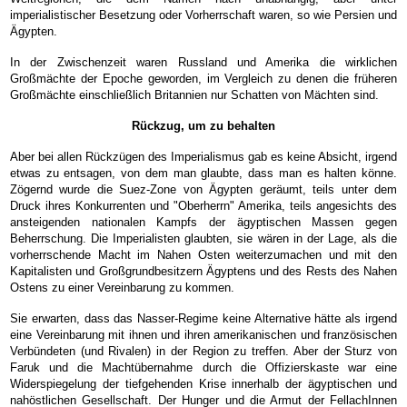
imperialistischer Besetzung oder Vorherrschaft waren, so wie Persien und
Ägypten.
In der Zwischenzeit waren Russland und Amerika die wirklichen
Großmächte der Epoche geworden, im Vergleich zu denen die früheren
Großmächte einschließlich Britannien nur Schatten von Mächten sind.
Rückzug, um zu behalten
Aber bei allen Rückzügen des Imperialismus gab es keine Absicht, irgend
etwas zu entsagen, von dem man glaubte, dass man es halten könne.
Zögernd wurde die Suez-Zone von Ägypten geräumt, teils unter dem
Druck ihres Konkurrenten und "Oberherrn" Amerika, teils angesichts des
ansteigenden nationalen Kampfs der ägyptischen Massen gegen
Beherrschung. Die Imperialisten glaubten, sie wären in der Lage, als die
vorherrschende Macht im Nahen Osten weiterzumachen und mit den
Kapitalisten und Großgrundbesitzern Ägyptens und des Rests des Nahen
Ostens zu einer Vereinbarung zu kommen.
Sie erwarten, dass das Nasser-Regime keine Alternative hätte als irgend
eine Vereinbarung mit ihnen und ihren amerikanischen und französischen
Verbündeten (und Rivalen) in der Region zu treffen. Aber der Sturz von
Faruk und die Machtübernahme durch die Offizierskaste war eine
Widerspiegelung der tiefgehenden Krise innerhalb der ägyptischen und
nahöstlichen Gesellschaft. Der Hunger und die Armut der FellachInnen