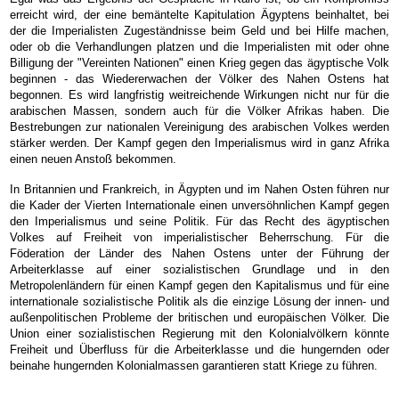
erreicht wird, der eine bemäntelte Kapitulation Ägyptens beinhaltet, bei
der die Imperialisten Zugeständnisse beim Geld und bei Hilfe machen,
oder ob die Verhandlungen platzen und die Imperialisten mit oder ohne
Billigung der "Vereinten Nationen" einen Krieg gegen das ägyptische Volk
beginnen - das Wiedererwachen der Völker des Nahen Ostens hat
begonnen. Es wird langfristig weitreichende Wirkungen nicht nur für die
arabischen Massen, sondern auch für die Völker Afrikas haben. Die
Bestrebungen zur nationalen Vereinigung des arabischen Volkes werden
stärker werden. Der Kampf gegen den Imperialismus wird in ganz Afrika
einen neuen Anstoß bekommen.
In Britannien und Frankreich, in Ägypten und im Nahen Osten führen nur
die Kader der Vierten Internationale einen unversöhnlichen Kampf gegen
den Imperialismus und seine Politik. Für das Recht des ägyptischen
Volkes auf Freiheit von imperialistischer Beherrschung. Für die
Föderation der Länder des Nahen Ostens unter der Führung der
Arbeiterklasse auf einer sozialistischen Grundlage und in den
Metropolenländern für einen Kampf gegen den Kapitalismus und für eine
internationale sozialistische Politik als die einzige Lösung der innen- und
außenpolitischen Probleme der britischen und europäischen Völker. Die
Union einer sozialistischen Regierung mit den Kolonialvölkern könnte
Freiheit und Überfluss für die Arbeiterklasse und die hungernden oder
beinahe hungernden Kolonialmassen garantieren statt Kriege zu führen.