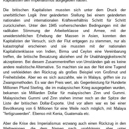
Kapitalisten den Imperialismus aufgegeben hätten.
Die britischen Kapitalisten mussten sich unter dem Druck der
unerbittlichen Logik ihrer geänderten Stellung bei einem geänderten
nationalen und internationalen Kräfteverhältnis Schritt für Schritt
zurückziehen. Unter den 1945 vorherrschenden Bedingungen mit der
radikalen Stimmung der Arbeiterklasse und Armee, mit der
unwiderstehlichen Erhebung der Massen in Asien, konnten den
Kapitalisten der Versuch, sich der Flut entgegen zu stemmen, nur als
katastrophal erscheinen und sie mussten mit der nationalen
Kapitalistenklasse von Indien, Birma und Ceylon eine Vereinbarung
treffen, die britische Besatzung abziehen und ihr Unabhängigkeitsrecht
akzeptieren. Bei diesem Zusammentreffen von Umständen gab es keine
andere realistische Alternative. So machten sie aus der Not eine Tugend
und verkleideten den Rückzug als großes Beispiel von Großmut und
Freiheitsliebe. Aber wo es sich auszahlte, wie in Malaya, griffen sie zu
Zwangsmethoden. Es war den Preis wert, als Gegenleistung für Hunderte
Millionen Pfund Sterling, die im malaysischen Krieg ausgegeben wurden,
bekamen sie Milliarden Dollar für malaysischen Zinn und Gummi.
Malaysisches Gummi und Zinn stehen immer noch an der Spitze der
Liste der britischen Dollar-Exporte. Und vor allem war es bei einer
Bevölkerung von 6 Millionen für eine Weile noch möglich, mit Malaya
"fertigzuwerden". Ebenso mit Kenia, Guatemala etc.
Aber die Krise des Imperialismus erzwang auch einen Rückzug in den
Weltregionen, die dem Namen nach unabhängig, aber unter