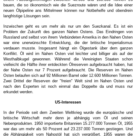
bauen, die so ökonomisch wie die Suezroute wären und die Idee einer
neuen Ölpipeline ans Mittelmeer können nur Notbehelfe und obendrein
langfristige Lösungen sein.
Inzwischen geht es um mehr als nur um den Suezkanal. Es ist ein
Problem der Zukunft des ganzen Nahen Ostens. Das Eindringen von
Russland und selbst von ihrem Verbündeten Amerika in den Nahen Osten
war eine unerwünschte Entwicklung, die der britische Imperialismus
verdauen musste. Insgesamt hängt ein Ölgestank über dem ganzen
Konflikt. Öl wird im Nahen Osten viel leichter und billiger als auf der
Westhalbkugel gewonnen. Während die Vereinigten Staaten schon
vielleicht die Hälfte ihrer entdeckten Ölreserven aufgebraucht haben, hat
der Nahe Osten nur 7 Prozent aufgebraucht. Die Reserven im Nahen
Osten belaufen sich auf 92 Millionen Barrel oder 12.600 Millionen Tonnen.
Zwei Drittel der Reserven der "freien" Welt sind im Nahen Osten und
nach den Experten ist noch einmal das Doppelte da und muss nur
erkundet werden.
US-Interessen
In der Periode seit dem Zweiten Weltkrieg wurde die europäische und
britische Wirtschaft mehr denn je abhängig vom Öl und seinen
Nebenprodukten. 1950 importierte Britannien 15.277.000 Tonnen Öl, 1955
war das um mehr als 50 Prozent auf 23.237.000 Tonnen gestiegen. Und
die Abhängigkeit vom Nahostöl hat sich vergrößert. 1955 waren die