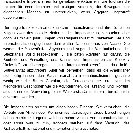
französische Imperialismus für gewaltsame Aktion ein. Sie fürchten die
Folgen für ihren brutalen und blutigen Versuch, die Bewegung der
algerischen Massen zu unterdrücken, wenn Ägypten ungestraft
davonkommt.
Der anglo-französisch-amerikanische Imperialismus und ihre Satelliten
zeigen zwar das nackte Hinterteil des Imperialismus, versuchen aber
doch, es mit ein paar Lumpen von Respektabilität zu bekleiden. Sie sind
Internationalisten gegenüber dem platten Nationalismus von Nasser. Sie
werden die Souveränität Ägyptens und sogar die Verstaatlichung des
Suezkanals völlig respektieren … sie bitten Ägypten nur darum, die
Kontrolle und Verwaltung des Kanals den Imperialisten als Kollektiv
"freiwillig" zu übertragen … zu "internationalisieren" … das heißt,
Souveränität abzutreten!. Aber wir bemerken, dass es die Amerikaner
nicht eilig haben, den Panamakanal zu internationalisieren, genauso
wenig wie die Briten Gibraltar, die Dardanellen etc. etc. Nur den
niedrigeren Geschöpfen wie die ÄgypterInnen, die "unfähig" und "korrupt"
sind, kann die Verwaltung einer Wasserstraße in ihrem Bereich nicht
anvertraut werden.
Die Imperialisten spielen um einen hohen Einsatz. Sie versuchen, die
Vorteile von Aktion oder Kompromiss abzuwägen. Diese Berechnungen
haben nichts mit irgend welchen hohen Zielen von Internationalismus
oder sonst was zu tun, sondern beruhen auf dem Versuch, das
Kräfteverhältnis national und international einzuschätzen.