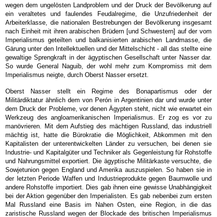
wegen dem ungelösten Landproblem und der Druck der Bevölkerung auf
ein veraltetes und faulendes Feudalregime, die Unzufriedenheit der
Arbeiterklasse, die nationalen Bestrebungen der Bevölkerung insgesamt
nach Einheit mit ihren arabischen Brüdern [und Schwestern] auf der vom
Imperialismus geteilten und balkanisierten arabischen Landmasse, die
Gärung unter den Intellektuellen und der Mittelschicht - all das stellte eine
gewaltige Sprengkraft in der ägyptischen Gesellschaft unter Nasser dar.
So wurde General Naguib, der wohl mehr zum Kompromiss mit dem
Imperialismus neigte, durch Oberst Nasser ersetzt.
Oberst Nasser stellt ein Regime des Bonapartismus oder der
Militärdiktatur ähnlich dem von Perón in Argentinien dar und wurde unter
dem Druck der Probleme, vor denen Ägypten steht, nicht wie erwartet ein
Werkzeug des angloamerikanischen Imperialismus. Er zog es vor zu
manövrieren. Mit dem Aufstieg des mächtigen Russland, das industriell
mächtig ist, hatte die Bürokratie die Möglichkeit, Abkommen mit den
Kapitalisten der unterentwickelten Länder zu versuchen, bei denen sie
Industrie- und Kapitalgüter und Techniker als Gegenleistung für Rohstoffe
und Nahrungsmittel exportiert. Die ägyptische Militärkaste versuchte, die
Sowjetunion gegen England und Amerika auszuspielen. So haben sie in
der letzten Periode Waffen und Industrieprodukte gegen Baumwolle und
andere Rohstoffe importiert. Dies gab ihnen eine gewisse Unabhängigkeit
bei der Aktion gegenüber den Imperialisten. Es gab nebenbei zum ersten
Mal Russland eine Basis im Nahen Osten, eine Region, in die das
zaristische Russland wegen der Blockade des britischen Imperialismus