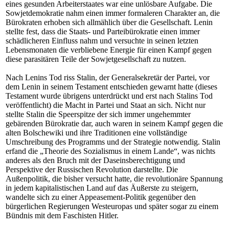
eines gesunden Arbeiterstaates war eine unlösbare Aufgabe. Die
Sowjetdemokratie nahm einen immer formaleren Charakter an, die
Bürokraten erhoben sich allmählich über die Gesellschaft. Lenin
stellte fest, dass die Staats- und Parteibürokratie einen immer
schädlicheren Einfluss nahm und versuchte in seinen letzten
Lebensmonaten die verbliebene Energie für einen Kampf gegen
diese parasitären Teile der Sowjetgesellschaft zu nutzen.
Nach Lenins Tod riss Stalin, der Generalsekretär der Partei, vor
dem Lenin in seinem Testament entschieden gewarnt hatte (dieses
Testament wurde übrigens unterdrückt und erst nach Stalins Tod
veröffentlicht) die Macht in Partei und Staat an sich. Nicht nur
stellte Stalin die Speerspitze der sich immer ungehemmter
gebärenden Bürokratie dar, auch waren in seinem Kampf gegen die
alten Bolschewiki und ihre Traditionen eine vollständige
Umschreibung des Programms und der Strategie notwendig. Stalin
erfand die „Theorie des Sozialismus in einem Lande“, was nichts
anderes als den Bruch mit der Daseinsberechtigung und
Perspektive der Russischen Revolution darstellte. Die
Außenpolitik, die bisher versucht hatte, die revolutionäre Spannung
in jedem kapitalistischen Land auf das Äußerste zu steigern,
wandelte sich zu einer Appeasement-Politik gegenüber den
bürgerlichen Regierungen Westeuropas und später sogar zu einem
Bündnis mit dem Faschisten Hitler.