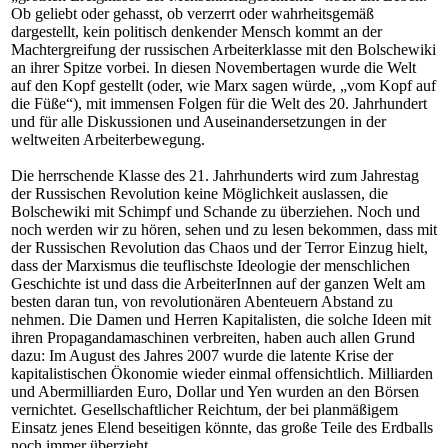
Ob geliebt oder gehasst, ob verzerrt oder wahrheitsgemäß
dargestellt, kein politisch denkender Mensch kommt an der
Machtergreifung der russischen Arbeiterklasse mit den Bolschewiki
an ihrer Spitze vorbei. In diesen Novembertagen wurde die Welt
auf den Kopf gestellt (oder, wie Marx sagen würde, „vom Kopf auf
die Füße“), mit immensen Folgen für die Welt des 20. Jahrhundert
und für alle Diskussionen und Auseinandersetzungen in der
weltweiten Arbeiterbewegung.
Die herrschende Klasse des 21. Jahrhunderts wird zum Jahrestag
der Russischen Revolution keine Möglichkeit auslassen, die
Bolschewiki mit Schimpf und Schande zu überziehen. Noch und
noch werden wir zu hören, sehen und zu lesen bekommen, dass mit
der Russischen Revolution das Chaos und der Terror Einzug hielt,
dass der Marxismus die teuflischste Ideologie der menschlichen
Geschichte ist und dass die ArbeiterInnen auf der ganzen Welt am
besten daran tun, von revolutionären Abenteuern Abstand zu
nehmen. Die Damen und Herren Kapitalisten, die solche Ideen mit
ihren Propagandamaschinen verbreiten, haben auch allen Grund
dazu: Im August des Jahres 2007 wurde die latente Krise der
kapitalistischen Ökonomie wieder einmal offensichtlich. Milliarden
und Abermilliarden Euro, Dollar und Yen wurden an den Börsen
vernichtet. Gesellschaftlicher Reichtum, der bei planmäßigem
Einsatz jenes Elend beseitigen könnte, das große Teile des Erdballs
noch immer überzieht.