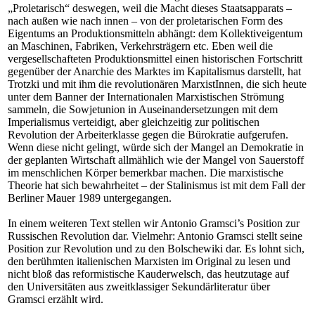
„Proletarisch“ deswegen, weil die Macht dieses Staatsapparats –
nach außen wie nach innen – von der proletarischen Form des
Eigentums an Produktionsmitteln abhängt: dem Kollektiveigentum
an Maschinen, Fabriken, Verkehrsträgern etc. Eben weil die
vergesellschafteten Produktionsmittel einen historischen Fortschritt
gegenüber der Anarchie des Marktes im Kapitalismus darstellt, hat
Trotzki und mit ihm die revolutionären MarxistInnen, die sich heute
unter dem Banner der Internationalen Marxistischen Strömung
sammeln, die Sowjetunion in Auseinandersetzungen mit dem
Imperialismus verteidigt, aber gleichzeitig zur politischen
Revolution der Arbeiterklasse gegen die Bürokratie aufgerufen.
Wenn diese nicht gelingt, würde sich der Mangel an Demokratie in
der geplanten Wirtschaft allmählich wie der Mangel von Sauerstoff
im menschlichen Körper bemerkbar machen. Die marxistische
Theorie hat sich bewahrheitet – der Stalinismus ist mit dem Fall der
Berliner Mauer 1989 untergegangen.
In einem weiteren Text stellen wir Antonio Gramsci’s Position zur
Russischen Revolution dar. Vielmehr: Antonio Gramsci stellt seine
Position zur Revolution und zu den Bolschewiki dar. Es lohnt sich,
den berühmten italienischen Marxisten im Original zu lesen und
nicht bloß das reformistische Kauderwelsch, das heutzutage auf
den Universitäten aus zweitklassiger Sekundärliteratur über
Gramsci erzählt wird.