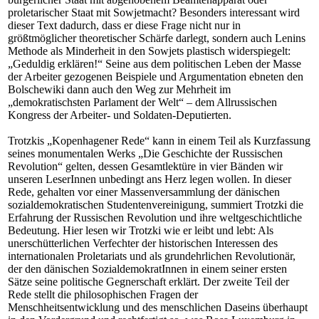
proletarischer Staat mit Sowjetmacht? Besonders interessant wird
dieser Text dadurch, dass er diese Frage nicht nur in
größtmöglicher theoretischer Schärfe darlegt, sondern auch Lenins
Methode als Minderheit in den Sowjets plastisch widerspiegelt:
„Geduldig erklären!“ Seine aus dem politischen Leben der Masse
der Arbeiter gezogenen Beispiele und Argumentation ebneten den
Bolschewiki dann auch den Weg zur Mehrheit im
„demokratischsten Parlament der Welt“ – dem Allrussischen
Kongress der Arbeiter- und Soldaten-Deputierten.
Trotzkis „Kopenhagener Rede“ kann in einem Teil als Kurzfassung
seines monumentalen Werks „Die Geschichte der Russischen
Revolution“ gelten, dessen Gesamtlektüre in vier Bänden wir
unseren LeserInnen unbedingt ans Herz legen wollen. In dieser
Rede, gehalten vor einer Massenversammlung der dänischen
sozialdemokratischen Studentenvereinigung, summiert Trotzki die
Erfahrung der Russischen Revolution und ihre weltgeschichtliche
Bedeutung. Hier lesen wir Trotzki wie er leibt und lebt: Als
unerschütterlichen Verfechter der historischen Interessen des
internationalen Proletariats und als grundehrlichen Revolutionär,
der den dänischen SozialdemokratInnen in einem seiner ersten
Sätze seine politische Gegnerschaft erklärt. Der zweite Teil der
Rede stellt die philosophischen Fragen der
Menschheitsentwicklung und des menschlichen Daseins überhaupt