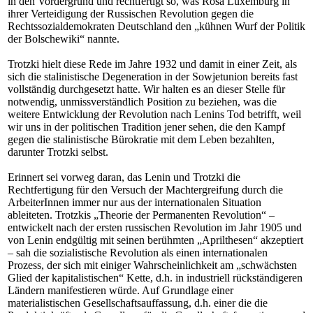
in den Vordergrund und rechtfertigt so, was Rosa Luxemburg in
ihrer Verteidigung der Russischen Revolution gegen die
Rechtssozialdemokraten Deutschland den „kühnen Wurf der Politik
der Bolschewiki“ nannte.
Trotzki hielt diese Rede im Jahre 1932 und damit in einer Zeit, als
sich die stalinistische Degeneration in der Sowjetunion bereits fast
vollständig durchgesetzt hatte. Wir halten es an dieser Stelle für
notwendig, unmissverständlich Position zu beziehen, was die
weitere Entwicklung der Revolution nach Lenins Tod betrifft, weil
wir uns in der politischen Tradition jener sehen, die den Kampf
gegen die stalinistische Bürokratie mit dem Leben bezahlten,
darunter Trotzki selbst.
Erinnert sei vorweg daran, das Lenin und Trotzki die
Rechtfertigung für den Versuch der Machtergreifung durch die
ArbeiterInnen immer nur aus der internationalen Situation
ableiteten. Trotzkis „Theorie der Permanenten Revolution“ –
entwickelt nach der ersten russischen Revolution im Jahr 1905 und
von Lenin endgültig mit seinen berühmten „Aprilthesen“ akzeptiert
– sah die sozialistische Revolution als einen internationalen
Prozess, der sich mit einiger Wahrscheinlichkeit am „schwächsten
Glied der kapitalistischen“ Kette, d.h. in industriell rückständigeren
Ländern manifestieren würde. Auf Grundlage einer
materialistischen Gesellschaftsauffassung, d.h. einer die die