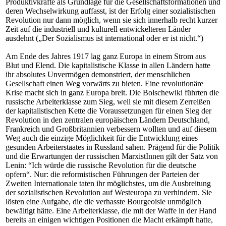
Produktivkräfte als Grundlage für die Gesellschaftsformationen und
deren Wechselwirkung auffasst, ist der Erfolg einer sozialistischen
Revolution nur dann möglich, wenn sie sich innerhalb recht kurzer
Zeit auf die industriell und kulturell entwickelteren Länder
ausdehnt („Der Sozialismus ist international oder er ist nicht.“)
Am Ende des Jahres 1917 lag ganz Europa in einem Strom aus
Blut und Elend. Die kapitalistische Klasse in allen Ländern hatte
ihr absolutes Unvermögen demonstriert, der menschlichen
Gesellschaft einen Weg vorwärts zu bieten. Eine revolutionäre
Krise macht sich in ganz Europa breit. Die Bolschewiki führten die
russische Arbeiterklasse zum Sieg, weil sie mit diesem Zerreißen
der kapitalistischen Kette die Voraussetzungen für einen Sieg der
Revolution in den zentralen europäischen Ländern Deutschland,
Frankreich und Großbritannien verbessern wollten und auf diesem
Weg auch die einzige Möglichkeit für die Entwicklung eines
gesunden Arbeiterstaates in Russland sahen. Prägend für die Politik
und die Erwartungen der russischen MarxistInnen gilt der Satz von
Lenin: “Ich würde die russische Revolution für die deutsche
opfern“. Nur: die reformistischen Führungen der Parteien der
Zweiten Internationale taten ihr möglichstes, um die Ausbreitung
der sozialistischen Revolution auf Westeuropa zu verhindern. Sie
lösten eine Aufgabe, die die verhasste Bourgeoisie unmöglich
bewältigt hätte. Eine Arbeiterklasse, die mit der Waffe in der Hand
bereits an einigen wichtigen Positionen die Macht erkämpft hatte,