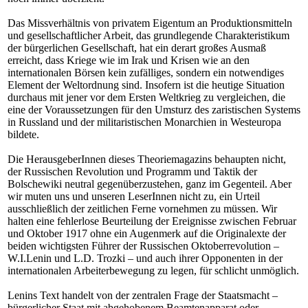
Das Missverhältnis von privatem Eigentum an Produktionsmitteln
und gesellschaftlicher Arbeit, das grundlegende Charakteristikum
der bürgerlichen Gesellschaft, hat ein derart großes Ausmaß
erreicht, dass Kriege wie im Irak und Krisen wie an den
internationalen Börsen kein zufälliges, sondern ein notwendiges
Element der Weltordnung sind. Insofern ist die heutige Situation
durchaus mit jener vor dem Ersten Weltkrieg zu vergleichen, die
eine der Voraussetzungen für den Umsturz des zaristischen Systems
in Russland und der militaristischen Monarchien in Westeuropa
bildete.
Die HerausgeberInnen dieses Theoriemagazins behaupten nicht,
der Russischen Revolution und Programm und Taktik der
Bolschewiki neutral gegenüberzustehen, ganz im Gegenteil. Aber
wir muten uns und unseren LeserInnen nicht zu, ein Urteil
ausschließlich der zeitlichen Ferne vornehmen zu müssen. Wir
halten eine fehlerlose Beurteilung der Ereignisse zwischen Februar
und Oktober 1917 ohne ein Augenmerk auf die Originalexte der
beiden wichtigsten Führer der Russischen Oktoberrevolution –
W.I.Lenin und L.D. Trozki – und auch ihrer Opponenten in der
internationalen Arbeiterbewegung zu legen, für schlicht unmöglich.
Lenins Text handelt von der zentralen Frage der Staatsmacht –
bürgerlicher Staat mit abgehobenem Beamtenapparat oder