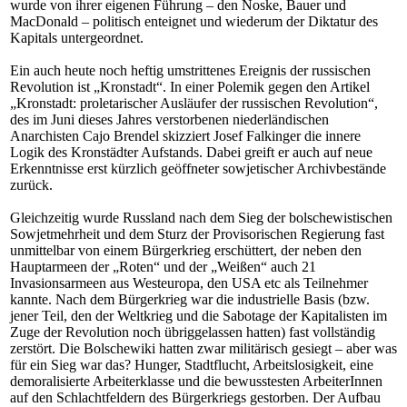
wurde von ihrer eigenen Führung – den Noske, Bauer und
MacDonald – politisch enteignet und wiederum der Diktatur des
Kapitals untergeordnet.
Ein auch heute noch heftig umstrittenes Ereignis der russischen
Revolution ist „Kronstadt“. In einer Polemik gegen den Artikel
„Kronstadt: proletarischer Ausläufer der russischen Revolution“,
des im Juni dieses Jahres verstorbenen niederländischen
Anarchisten Cajo Brendel skizziert Josef Falkinger die innere
Logik des Kronstädter Aufstands. Dabei greift er auch auf neue
Erkenntnisse erst kürzlich geöffneter sowjetischer Archivbestände
zurück.
Gleichzeitig wurde Russland nach dem Sieg der bolschewistischen
Sowjetmehrheit und dem Sturz der Provisorischen Regierung fast
unmittelbar von einem Bürgerkrieg erschüttert, der neben den
Hauptarmeen der „Roten“ und der „Weißen“ auch 21
Invasionsarmeen aus Westeuropa, den USA etc als Teilnehmer
kannte. Nach dem Bürgerkrieg war die industrielle Basis (bzw.
jener Teil, den der Weltkrieg und die Sabotage der Kapitalisten im
Zuge der Revolution noch übriggelassen hatten) fast vollständig
zerstört. Die Bolschewiki hatten zwar militärisch gesiegt – aber was
für ein Sieg war das? Hunger, Stadtflucht, Arbeitslosigkeit, eine
demoralisierte Arbeiterklasse und die bewusstesten ArbeiterInnen
auf den Schlachtfeldern des Bürgerkriegs gestorben. Der Aufbau