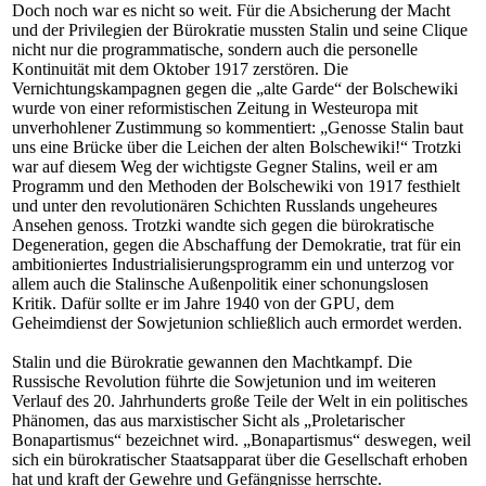
Doch noch war es nicht so weit. Für die Absicherung der Macht
und der Privilegien der Bürokratie mussten Stalin und seine Clique
nicht nur die programmatische, sondern auch die personelle
Kontinuität mit dem Oktober 1917 zerstören. Die
Vernichtungskampagnen gegen die „alte Garde“ der Bolschewiki
wurde von einer reformistischen Zeitung in Westeuropa mit
unverhohlener Zustimmung so kommentiert: „Genosse Stalin baut
uns eine Brücke über die Leichen der alten Bolschewiki!“ Trotzki
war auf diesem Weg der wichtigste Gegner Stalins, weil er am
Programm und den Methoden der Bolschewiki von 1917 festhielt
und unter den revolutionären Schichten Russlands ungeheures
Ansehen genoss. Trotzki wandte sich gegen die bürokratische
Degeneration, gegen die Abschaffung der Demokratie, trat für ein
ambitioniertes Industrialisierungsprogramm ein und unterzog vor
allem auch die Stalinsche Außenpolitik einer schonungslosen
Kritik. Dafür sollte er im Jahre 1940 von der GPU, dem
Geheimdienst der Sowjetunion schließlich auch ermordet werden.
Stalin und die Bürokratie gewannen den Machtkampf. Die
Russische Revolution führte die Sowjetunion und im weiteren
Verlauf des 20. Jahrhunderts große Teile der Welt in ein politisches
Phänomen, das aus marxistischer Sicht als „Proletarischer
Bonapartismus“ bezeichnet wird. „Bonapartismus“ deswegen, weil
sich ein bürokratischer Staatsapparat über die Gesellschaft erhoben
hat und kraft der Gewehre und Gefängnisse herrschte.