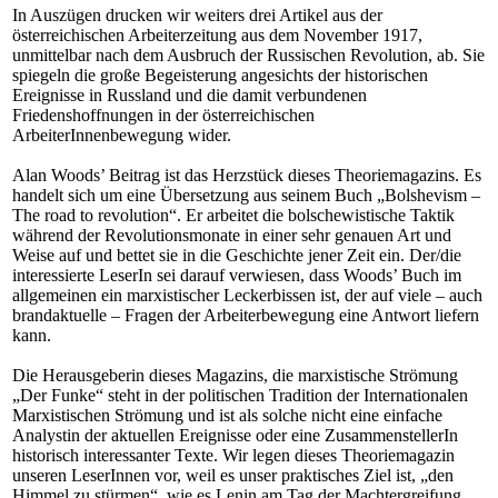
In Auszügen drucken wir weiters drei Artikel aus der
österreichischen Arbeiterzeitung aus dem November 1917,
unmittelbar nach dem Ausbruch der Russischen Revolution, ab. Sie
spiegeln die große Begeisterung angesichts der historischen
Ereignisse in Russland und die damit verbundenen
Friedenshoffnungen in der österreichischen
ArbeiterInnenbewegung wider.
Alan Woods’ Beitrag ist das Herzstück dieses Theoriemagazins. Es
handelt sich um eine Übersetzung aus seinem Buch „Bolshevism –
The road to revolution“. Er arbeitet die bolschewistische Taktik
während der Revolutionsmonate in einer sehr genauen Art und
Weise auf und bettet sie in die Geschichte jener Zeit ein. Der/die
interessierte LeserIn sei darauf verwiesen, dass Woods’ Buch im
allgemeinen ein marxistischer Leckerbissen ist, der auf viele – auch
brandaktuelle – Fragen der Arbeiterbewegung eine Antwort liefern
kann.
Die Herausgeberin dieses Magazins, die marxistische Strömung
„Der Funke“ steht in der politischen Tradition der Internationalen
Marxistischen Strömung und ist als solche nicht eine einfache
Analystin der aktuellen Ereignisse oder eine ZusammenstellerIn
historisch interessanter Texte. Wir legen dieses Theoriemagazin
unseren LeserInnen vor, weil es unser praktisches Ziel ist, „den
Himmel zu stürmen“, wie es Lenin am Tag der Machtergreifung