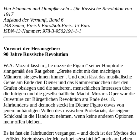
Von Flammen und Dampfkesseln - Die Russische Revolution von
1917
Aufstand der Vernunft, Band 6
248 Seiten, Preis 9 Euro/Soli-Preis: 13 Euro
ISBN-13-Nummer: 978-3-9502191-1-1
Vorwort der Herausgeber:
90 Jahre Russische Revolution
W.A. Mozart lässt in „Le nozze de Figaro“ seiner Hauptrolle
sinngemäß den Rat geben: „Streite nicht mit den mächtigen
Männern, sie gewinnen immer“. Und doch lässt das musikalische
Genie am Ende den Diener und das Kammermädchen über den
Grafen obsiegen und die sauberen, menschlichen Interessen über
die Intrigen und die gesellschaftliche Macht. Mozarts Oper war die
Ouvertüre zur Bürgerlichen Revolution am Ende des 18.
Jahrhunderts und dennoch steckt im Diener Figaro etwas von
jenem unbändigen Willen des russischen Proletariats, das eigene
Schicksal in die Hände zu nehmen, wenn keine anderen Optionen
mehr offen bleiben.
Es ist fast ein Jahrhundert vergangen – und doch ist der Mythos des
„größten Ereignisses der Menschheitsgeschichte“ noch am Leben.