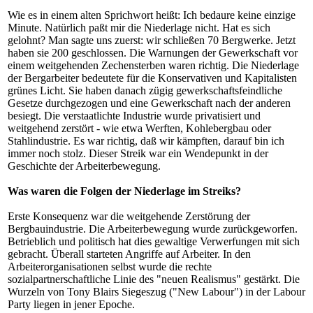
Wie es in einem alten Sprichwort heißt: Ich bedaure keine einzige
Minute. Natürlich paßt mir die Niederlage nicht. Hat es sich
gelohnt? Man sagte uns zuerst: wir schließen 70 Bergwerke. Jetzt
haben sie 200 geschlossen. Die Warnungen der Gewerkschaft vor
einem weitgehenden Zechensterben waren richtig. Die Niederlage
der Bergarbeiter bedeutete für die Konservativen und Kapitalisten
grünes Licht. Sie haben danach zügig gewerkschaftsfeindliche
Gesetze durchgezogen und eine Gewerkschaft nach der anderen
besiegt. Die verstaatlichte Industrie wurde privatisiert und
weitgehend zerstört - wie etwa Werften, Kohlebergbau oder
Stahlindustrie. Es war richtig, daß wir kämpften, darauf bin ich
immer noch stolz. Dieser Streik war ein Wendepunkt in der
Geschichte der Arbeiterbewegung.
Was waren die Folgen der Niederlage im Streiks?
Erste Konsequenz war die weitgehende Zerstörung der
Bergbauindustrie. Die Arbeiterbewegung wurde zurückgeworfen.
Betrieblich und politisch hat dies gewaltige Verwerfungen mit sich
gebracht. Überall starteten Angriffe auf Arbeiter. In den
Arbeiterorganisationen selbst wurde die rechte
sozialpartnerschaftliche Linie des "neuen Realismus" gestärkt. Die
Wurzeln von Tony Blairs Siegeszug ("New Labour") in der Labour
Party liegen in jener Epoche.