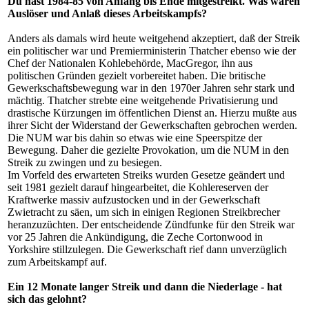
Du hast 1984-85 von Anfang bis Ende mitgestreikt. Was waren
Auslöser und Anlaß dieses Arbeitskampfs?
Anders als damals wird heute weitgehend akzeptiert, daß der Streik
ein politischer war und Premierministerin Thatcher ebenso wie der
Chef der Nationalen Kohlebehörde, MacGregor, ihn aus
politischen Gründen gezielt vorbereitet haben. Die britische
Gewerkschaftsbewegung war in den 1970er Jahren sehr stark und
mächtig. Thatcher strebte eine weitgehende Privatisierung und
drastische Kürzungen im öffentlichen Dienst an. Hierzu mußte aus
ihrer Sicht der Widerstand der Gewerkschaften gebrochen werden.
Die NUM war bis dahin so etwas wie eine Speerspitze der
Bewegung. Daher die gezielte Provokation, um die NUM in den
Streik zu zwingen und zu besiegen.
Im Vorfeld des erwarteten Streiks wurden Gesetze geändert und
seit 1981 gezielt darauf hingearbeitet, die Kohlereserven der
Kraftwerke massiv aufzustocken und in der Gewerkschaft
Zwietracht zu säen, um sich in einigen Regionen Streikbrecher
heranzuzüchten. Der entscheidende Zündfunke für den Streik war
vor 25 Jahren die Ankündigung, die Zeche Cortonwood in
Yorkshire stillzulegen. Die Gewerkschaft rief dann unverzüglich
zum Arbeitskampf auf.
Ein 12 Monate langer Streik und dann die Niederlage - hat
sich das gelohnt?