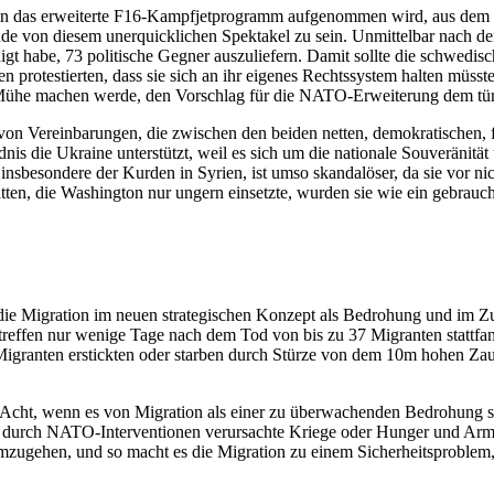
n das erweiterte F16-Kampfjetprogramm aufgenommen wird, aus dem si
nde von diesem unerquicklichen Spektakel zu sein. Unmittelbar nach de
gt habe, 73 politische Gegner auszuliefern. Damit sollte die schwedis
n protestierten, dass sie sich an ihr eigenes Rechtssystem halten müss
die Mühe machen werde, den Vorschlag für die NATO-Erweiterung dem t
n Vereinbarungen, die zwischen den beiden netten, demokratischen, f
ündnis die Ukraine unterstützt, weil es sich um die nationale Souveräni
nsbesondere der Kurden in Syrien, ist umso skandalöser, da sie vor n
tten, die Washington nur ungern einsetzte, wurden sie wie ein gebrauch
ss die Migration im neuen strategischen Konzept als Bedrohung und i
ltreffen nur wenige Tage nach dem Tod von bis zu 37 Migranten stattf
ranten erstickten oder starben durch Stürze von dem 10m hohen Zaun,
Acht, wenn es von Migration als einer zu überwachenden Bedrohung s
 durch NATO-Interventionen verursachte Kriege oder Hunger und Armut,
mzugehen, und so macht es die Migration zu einem Sicherheitsproblem, 