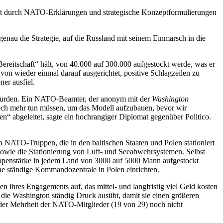
cht durch NATO-Erklärungen und strategische Konzeptformulierungen
nau die Strategie, auf die Russland mit seinem Einmarsch in die
reitschaft“ hält, von 40.000 auf 300.000 aufgestockt werde, was er
von wieder einmal darauf ausgerichtet, positive Schlagzeilen zu
er ausfiel.
 wurden. Ein NATO-Beamter, der anonym mit der
Washington
 noch mehr tun müssen, um das Modell aufzubauen, bevor wir
n“ abgeleitet, sagte ein hochrangiger Diplomat gegenüber Politico.
n NATO-Truppen, die in den baltischen Staaten und Polen stationiert
sowie die Stationierung von Luft- und Seeabwehrsystemen. Selbst
ruppenstärke in jedem Land von 3000 auf 5000 Mann aufgestockt
ne ständige Kommandozentrale in Polen einrichten.
n ihres Engagements auf, das mittel- und langfristig viel Geld kosten
die Washington ständig Druck ausübt, damit sie einen größeren
der Mehrheit der NATO-Mitglieder (19 von 29) noch nicht