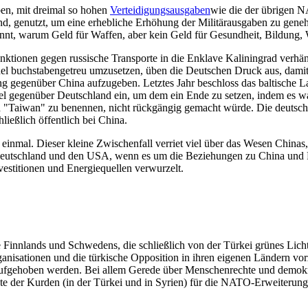
en, mit dreimal so hohen
Verteidigungsausgaben
wie die der übrige
nd, genutzt, um eine erhebliche Erhöhung der Militärausgaben zu gene
innt, warum Geld für Waffen, aber kein Geld für Gesundheit, Bildung,
Sanktionen gegen russische Transporte in die Enklave Kaliningrad verhä
l buchstabengetreu umzusetzen, üben die Deutschen Druck aus, damit es
g gegenüber China aufzugeben. Letztes Jahr beschloss das baltische La
ttel gegenüber Deutschland ein, um dem ein Ende zu setzen, indem es w
ch "Taiwan" zu benennen, nicht rückgängig gemacht würde. Die deuts
ließlich öffentlich bei China.
 einmal. Dieser kleine Zwischenfall verriet viel über das Wesen Chinas,
 Deutschland und den USA, wenn es um die Beziehungen zu China und R
vestitionen und Energiequellen verwurzelt.
e Finnlands und Schwedens, die schließlich von der Türkei grünes Lich
ganisationen und die türkische Opposition in ihren eigenen Ländern vorz
 aufgehoben werden. Bei allem Gerede über Menschenrechte und demokr
hte der Kurden (in der Türkei und in Syrien) für die NATO-Erweiterung