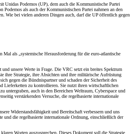
s mit Unidas Podemos (UP), dem auch die Kommunistische Partei
von Podemos als auch der Kommunistischen Partei nahmen an den
en. Wie bei vielen anderen Dingen auch, darf die UP öffentlich gegen
Mal als „systemische Herausforderung für die euro-atlantische
t und unsere Werte in Frage. Die VRC setzt ein breites Spektrum
e ihre Strategie, ihre Absichten und ihre militärische Aufrüstung
sich gegen die Bündnispartner und schaden der Sicherheit des
 Lieferketten zu kontrollieren. Sie nutzt ihren wirtschaftlichen
ung zu untergraben, auch in den Bereichen Weltraum, Cyberspace und
seitig verstärkenden Versuche, die regelbasierte internationale
ere Widerstandsfähigkeit und Bereitschaft verbessern und uns
nd die regelbasierte internationale Ordnung, einschließlich der
n klaren Worten auszusprechen. Dieses Dokument soll die Strategie