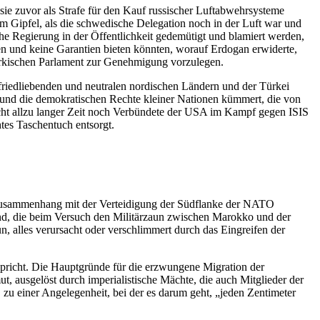
e zuvor als Strafe für den Kauf russischer Luftabwehrsysteme
m Gipfel, als die schwedische Delegation noch in der Luft war und
che Regierung in der Öffentlichkeit gedemütigt und blamiert werden,
ten und keine Garantien bieten könnten, worauf Erdogan erwiderte,
ürkischen Parlament zur Genehmigung vorzulegen.
riedliebenden und neutralen nordischen Ländern und der Türkei
tät und die demokratischen Rechte kleiner Nationen kümmert, die von
icht allzu langer Zeit noch Verbündete der USA im Kampf gegen ISIS
tes Taschentuch entsorgt.
m Zusammenhang mit der Verteidigung der Südflanke der NATO
and, die beim Versuch den Militärzaun zwischen Marokko und der
 alles verursacht oder verschlimmert durch das Eingreifen der
pricht. Die Hauptgründe für die erzwungene Migration der
 ausgelöst durch imperialistische Mächte, die auch Mitglieder der
zu einer Angelegenheit, bei der es darum geht, „jeden Zentimeter