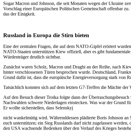
Sogar Macron und Johnson, die seit Monaten wegen der Ukraine zerst
Vorschlag einer Europäischen Politischen Gemeinschaft offenbar zu. 
das der Einigkeit.
Russland in Europa die Stirn bieten
Eine der zentralen Fragen, die auf dem NATO-Gipfel erörtert wurden u
NATO-Staaten unterstützen Kiew offiziell, aber es gibt fundamental
Würdenträger deutlich sichtbar.
Zunächst waren Scholz, Macron und Draghi an der Reihe, nach Kiew z
hinter verschlossenen Türen besprochen wurde. Deutschland, Frankrei
Grund dafür ist, dass die europäische Energieversorgung stark von Ru
Tatsächlich konnten sich auf dem letzten G7-Treffen die Mächte der 
Auf den Besuch dieser Troika folgte dann der Überraschungsbesuch vo
Nachwahlen schwere Niederlagen einstecken. Was war der Grund für s
Er wollte sicherstellen, dass Selenskyj
nicht wankelmütig wird. Währenddessen plädierte Boris Johnson an Se
euch unterstützen; ein Sieg Russlands darf nicht zugelassen werden
den USA wachsende Bedenken über den Verlauf des Krieges bestehen) 