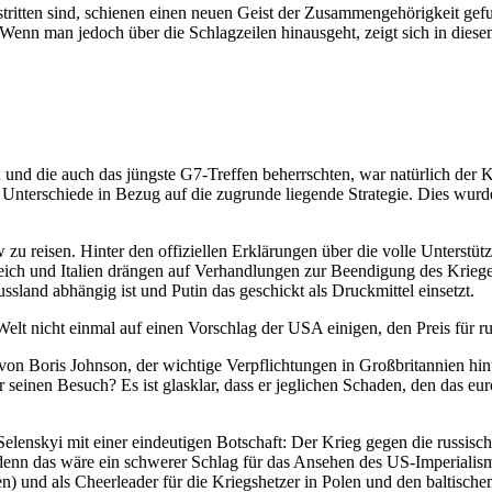
ritten sind, schienen einen neuen Geist der Zusammengehörigkeit gefu
Wenn man jedoch über die Schlagzeilen hinausgeht, zeigt sich in diesem
nd die auch das jüngste G7-Treffen beherrschten, war natürlich der Krie
e Unterschiede in Bezug auf die zugrunde liegende Strategie. Dies wu
u reisen. Hinter den offiziellen Erklärungen über die volle Unterstü
ch und Italien drängen auf Verhandlungen zur Beendigung des Krieges,
ssland abhängig ist und Putin das geschickt als Druckmittel einsetzt.
Welt nicht einmal auf einen Vorschlag der USA einigen, den Preis für r
n Boris Johnson, der wichtige Verpflichtungen in Großbritannien hint
einen Besuch? Es ist glasklar, dass er jeglichen Schaden, den das eur
lenskyi mit einer eindeutigen Botschaft: Der Krieg gegen die russisc
, denn das wäre ein schwerer Schlag für das Ansehen des US-Imperialis
und als Cheerleader für die Kriegshetzer in Polen und den baltischen