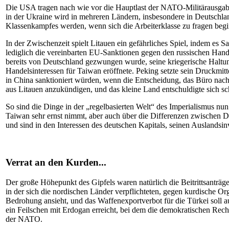
Die USA tragen nach wie vor die Hauptlast der NATO-Militärausgab
in der Ukraine wird in mehreren Ländern, insbesondere in Deutschla
Klassenkampfes werden, wenn sich die Arbeiterklasse zu fragen beg
In der Zwischenzeit spielt Litauen ein gefährliches Spiel, indem es 
lediglich die vereinbarten EU-Sanktionen gegen den russischen Hande
bereits von Deutschland gezwungen wurde, seine kriegerische Haltun
Handelsinteressen für Taiwan eröffnete. Peking setzte sein Druckmi
in China sanktioniert würden, wenn die Entscheidung, das Büro na
aus Litauen anzukündigen, und das kleine Land entschuldigte sich sch
So sind die Dinge in der „regelbasierten Welt“ des Imperialismus nun
Taiwan sehr ernst nimmt, aber auch über die Differenzen zwischen
und sind in den Interessen des deutschen Kapitals, seinen Auslandsin
Verrat an den Kurden...
Der große Höhepunkt des Gipfels waren natürlich die Beitrittsanträg
in der sich die nordischen Länder verpflichteten, gegen kurdische Or
Bedrohung ansieht, und das Waffenexportverbot für die Türkei soll
ein Feilschen mit Erdogan erreicht, bei dem die demokratischen Rec
der NATO.