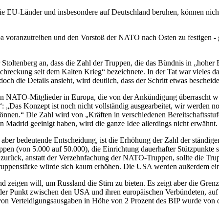
f die EU-Länder und insbesondere auf Deutschland beruhen, können ni
a voranzutreiben und den Vorstoß der NATO nach Osten zu festigen - ge
ltenberg an, dass die Zahl der Truppen, die das Bündnis in „hoher Be
chreckung seit dem Kalten Krieg“ bezeichnete. In der Tat war vieles da
h die Details ansieht, wird deutlich, dass der Schritt etwas bescheiden
enen NATO-Mitglieder in Europa, die von der Ankündigung überrascht
“: „Das Konzept ist noch nicht vollständig ausgearbeitet, wir werden
önnen.“ Die Zahl wird von „Kräften in verschiedenen Bereitschaftsstufe
in Madrid geeinigt haben, wird die ganze Idee allerdings nicht erwähnt.
, aber bedeutende Entscheidung, ist die Erhöhung der Zahl der ständige
pen (von 5.000 auf 50.000), die Einrichtung dauerhafter Stützpunkte 
en zurück, anstatt der Verzehnfachung der NATO-Truppen, sollte die T
he Truppenstärke würde sich kaum erhöhen. Die USA werden außerdem ei
 zeigen will, um Russland die Stirn zu bieten. Es zeigt aber die Grenze
nder Punkt zwischen den USA und ihren europäischen Verbündeten, auf 
 von Verteidigungsausgaben in Höhe von 2 Prozent des BIP wurde von 