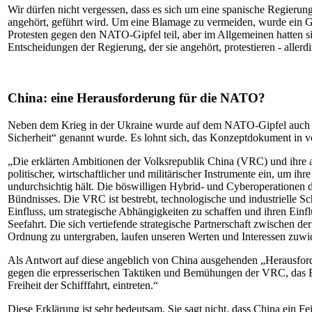
Wir dürfen nicht vergessen, dass es sich um eine spanische Regier
angehört, geführt wird. Um eine Blamage zu vermeiden, wurde ein 
Protesten gegen den NATO-Gipfel teil, aber im Allgemeinen hatten si
Entscheidungen der Regierung, der sie angehört, protestieren - allerdi
China: eine Herausforderung für die NATO?
Neben dem Krieg in der Ukraine wurde auf dem NATO-Gipfel auch übe
Sicherheit“ genannt wurde. Es lohnt sich, das Konzeptdokument in v
„Die erklärten Ambitionen der Volksrepublik China (VRC) und ihre au
politischer, wirtschaftlicher und militärischer Instrumente ein, um i
undurchsichtig hält. Die böswilligen Hybrid- und Cyberoperationen 
Bündnisses. Die VRC ist bestrebt, technologische und industrielle Schl
Einfluss, um strategische Abhängigkeiten zu schaffen und ihren Einfl
Seefahrt. Die sich vertiefende strategische Partnerschaft zwischen de
Ordnung zu untergraben, laufen unseren Werten und Interessen zuwi
Als Antwort auf diese angeblich von China ausgehenden „Herausfor
gegen die erpresserischen Taktiken und Bemühungen der VRC, das Bün
Freiheit der Schifffahrt, eintreten.“
Diese Erklärung ist sehr bedeutsam. Sie sagt nicht, dass China ein 