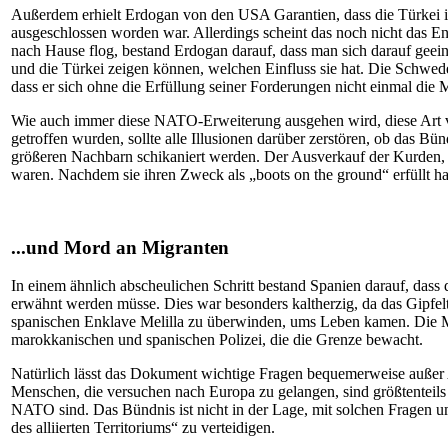
Außerdem erhielt Erdogan von den USA Garantien, dass die Türkei i
ausgeschlossen worden war. Allerdings scheint das noch nicht das E
nach Hause flog, bestand Erdogan darauf, dass man sich darauf geeini
und die Türkei zeigen können, welchen Einfluss sie hat. Die Schwede
dass er sich ohne die Erfüllung seiner Forderungen nicht einmal 
Wie auch immer diese NATO-Erweiterung ausgehen wird, diese Art vo
getroffen wurden, sollte alle Illusionen darüber zerstören, ob das B
größeren Nachbarn schikaniert werden. Der Ausverkauf der Kurden, i
waren. Nachdem sie ihren Zweck als „boots on the ground“ erfüllt ha
...und Mord an Migranten
In einem ähnlich abscheulichen Schritt bestand Spanien darauf, da
erwähnt werden müsse. Dies war besonders kaltherzig, da das Gipfe
spanischen Enklave Melilla zu überwinden, ums Leben kamen. Die Mig
marokkanischen und spanischen Polizei, die die Grenze bewacht.
Natürlich lässt das Dokument wichtige Fragen bequemerweise außer 
Menschen, die versuchen nach Europa zu gelangen, sind größtenteils
NATO sind. Das Bündnis ist nicht in der Lage, mit solchen Fragen u
des alliierten Territoriums“ zu verteidigen.