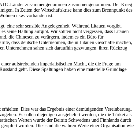
n NATO-Länder zusammengenommen zusammengenommen. Der Krieg
hmigen. In Zeiten der Wirtschaftskrise kann dies zum Brennpunkt des
 Wohnen usw. vorhanden ist.
ngt, eine sehr sensible Angelegenheit. Während Litauen vorgibt,
 seine Haltung aufgibt. Wir sollten nicht vergessen, dass Litauen
nd, die Chinesen zu verärgern, indem es ein Büro für
arnte, dass deutsche Unternehmen, die in Litauen Geschäfte machen,
chen Unternehmen sahen sich daraufhin gezwungen, ihren Rückzug
 einer aufstrebenden imperialistischen Macht, die die Frage um
ussland geht. Diese Spaltungen haben eine materielle Grundlage
t erhielten. Dies war das Ergebnis einer demütigenden Vereinbarung,
ugehen. Es sollen diejenigen ausgeliefert werden, die die Türkei als
atischen Werten wurde der Beitritt Schwedens und Finnlands durch
 geopfert wurden. Dies sind die wahren Werte einer Organisation wie