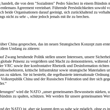
ung handelt, die von dem "Sozialisten" Pedro Sánchez in einem Bündni
Gentlemans Agreement vereinbart. Führende Persönlichkeiten sowohl 
ch beide Organisationen darauf geeinigt, sich zurückhaltend zu verhalt
ngs nicht zu sehr -, ohne jedoch jemals mit ihr zu brechen.
r China gesprochen, das im neuen Strategischen Konzept zum ersten 
ollem Umfang zu zitieren:
f Zwang beruhende Politik stellen unsere Interessen, unsere Sicherhei
hre globale Präsenz zu vergrößern und Macht zu demonstrieren, während si
der VRC sowie ihre konfrontative Rhetorik und Desinformation richten 
üsselsektoren, kritische Infrastruktur sowie strategische Materialien und
uss zu stärken. Sie ist bestrebt, die regelbasierte internationale Ordn
r Volksrepublik China und der Russischen Föderation und ihre sich gegen
der.“
derungen“ wird die NATO „unser gemeinsames Bewusstsein stärken, uns
dnis zu spalten, schützen. Wir werden für unsere gemeinsamen Werte u
Feind der NATO ist, aber sie kommt dem so nahe wie möglich, ohne es i