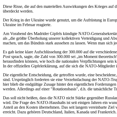
Diese Risse, die auf den materiellen Auswirkungen des Krieges au
überdeckt werden.
Der Krieg in der Ukraine wurde genutzt, um die Aufrüstung in Europ
Ukraine im Februar reagierte.
Am Vorabend des Madrider Gipfels kündigte NATO-Generalsekretär Sto
als „die größte Überholung unserer kollektiven Verteidigung und Abs
machen, um das Bündnis stark aussehen zu lassen. Wenn man sich jedoc
Es gab keine klare Aufschlüsselung der 300.000 auf die verschied
Post
sprach, sagte, die Zahl von 300.000 sei „im Moment theoretisch
herausfinden können, wie hoch die nationalen Verpflichtungen sein k
In der offiziellen Gipfelerklärung, auf die sich die NATO-Mitglieder 
Die eigentliche Entscheidung, die getroffen wurde, eine bescheidene
sind. Ursprünglich forderten sie eine Verzehnfachung der NATO-Trup
hier blieb die endgültige Zusage hinter den eigentlichen Forderung
werden. Allerdings auf einer "Rotationsbasis", d.h. die tatsächlic
Das soll nicht heißen, dass die NATO nicht Stärke gegenüber Russland
wird. Die Frage des NATO-Haushalts ist seit einigen Jahren ein wu
Anteil an den Kosten übernehmen. Das seit langem vereinbarte Ziel
erreicht. Dazu gehören Deutschland, Italien, Kanada und Frankreich.