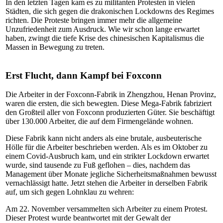
In den letzten Tagen kam es zu militanten Protesten in vielen
Städten, die sich gegen die drakonischen Lockdowns des Regimes
richten. Die Proteste bringen immer mehr die allgemeine
Unzufriedenheit zum Ausdruck. Wie wir schon lange erwartet
haben, zwingt die tiefe Krise des chinesischen Kapitalismus die
Massen in Bewegung zu treten.
Erst Flucht, dann Kampf bei Foxconn
Die Arbeiter in der Foxconn-Fabrik in Zhengzhou, Henan Provinz,
waren die ersten, die sich bewegten. Diese Mega-Fabrik fabriziert
den Großteil aller von Foxconn produzierten Güter. Sie beschäftigt
über 130.000 Arbeiter, die auf dem Firmengelände wohnen.
Diese Fabrik kann nicht anders als eine brutale, ausbeuterische
Hölle für die Arbeiter beschrieben werden. Als es im Oktober zu
einem Covid-Ausbruch kam, und ein strikter Lockdown erwartet
wurde, sind tausende zu Fuß geflohen – dies, nachdem das
Management über Monate jegliche Sicherheitsmaßnahmen bewusst
vernachlässigt hatte. Jetzt stehen die Arbeiter in derselben Fabrik
auf, um sich gegen Lohnklau zu wehren:
Am 22. November versammelten sich Arbeiter zu einem Protest.
Dieser Protest wurde beantwortet mit der Gewalt der