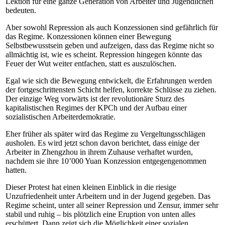
Lektion für eine ganze Generation von Arbeiter und Jugendlichen
bedeuten.
Aber sowohl Repression als auch Konzessionen sind gefährlich für
das Regime. Konzessionen können einer Bewegung
Selbstbewusstsein geben und aufzeigen, dass das Regime nicht so
allmächtig ist, wie es scheint. Repression hingegen könnte das
Feuer der Wut weiter entfachen, statt es auszulöschen.
Egal wie sich die Bewegung entwickelt, die Erfahrungen werden
der fortgeschrittensten Schicht helfen, korrekte Schlüsse zu ziehen.
Der einzige Weg vorwärts ist der revolutionäre Sturz des
kapitalistischen Regimes der KPCh und der Aufbau einer
sozialistischen Arbeiterdemokratie.
Eher früher als später wird das Regime zu Vergeltungsschlägen
ausholen. Es wird jetzt schon davon berichtet, dass einige der
Arbeiter in Zhengzhou in ihrem Zuhause verhaftet wurden,
nachdem sie ihre 10’000 Yuan Konzession entgegengenommen
hatten.
Dieser Protest hat einen kleinen Einblick in die riesige
Unzufriedenheit unter Arbeitern und in der Jugend gegeben. Das
Regime scheint, unter all seiner Repression und Zensur, immer sehr
stabil und ruhig – bis plötzlich eine Eruption von unten alles
erschüttert. Dann zeigt sich die Möglichkeit einer sozialen