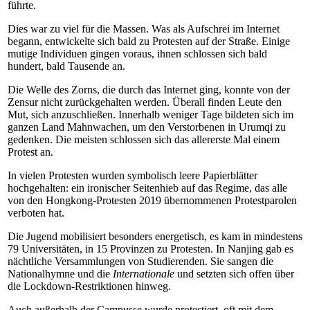
führte.
Dies war zu viel für die Massen. Was als Aufschrei im Internet
begann, entwickelte sich bald zu Protesten auf der Straße. Einige
mutige Individuen gingen voraus, ihnen schlossen sich bald
hundert, bald Tausende an.
Die Welle des Zorns, die durch das Internet ging, konnte von der
Zensur nicht zurückgehalten werden. Überall finden Leute den
Mut, sich anzuschließen. Innerhalb weniger Tage bildeten sich im
ganzen Land Mahnwachen, um den Verstorbenen in Urumqi zu
gedenken. Die meisten schlossen sich das allererste Mal einem
Protest an.
In vielen Protesten wurden symbolisch leere Papierblätter
hochgehalten: ein ironischer Seitenhieb auf das Regime, das alle
von den Hongkong-Protesten 2019 übernommenen Protestparolen
verboten hat.
Die Jugend mobilisiert besonders energetisch, es kam in mindestens
79 Universitäten, in 15 Provinzen zu Protesten. In Nanjing gab es
nächtliche Versammlungen von Studierenden. Sie sangen die
Nationalhymne und die
Internationale
und setzten sich offen über
die Lockdown-Restriktionen hinweg.
Auch außerhalb der Campusse wurde protestiert, oft mit dem