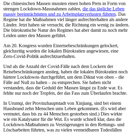
Die chinesischen Massen mussten einen hohen Preis in Form von
strengen Lockdown-Massnahmen zahlen,
die das tägliche Leben
massiv beeinträchtigten und zu Arbeitsplatzverlusten führten
. Das
Regime hat die Maßnahmen viel länger aufrechterhalten als andere
Länder. Jetzt haben sie versucht, die Richtung ein wenig zu ändern.
Die bürokratische Natur des Regimes hat aber damit zu noch mehr
Leiden unter den Massen geführt.
Am 20. Kongress wurden Einreisebeschränkungen gelockert,
gleichzeitig wurden die lokalen Bürokratien angewiesen, eine
Zero-Covid-Politik aufrechtzuerhalten.
Und als die Anzahl der Covid-Fälle nach dem Lockern der
Reisebeschränkungen anstieg, haben die lokalen Bürokratien noch
härtere Lockdowns durchgeführt, um dem Diktat von oben – die
Fälle auf Null zu halten – zu entsprechen. Sie haben nicht
verstanden, dass die Geduld der Massen längst zu Ende war. Es
fehlte nur noch der Tropfen, der das Fass zum Überlaufen brachte.
In Urumqi, der Provinzhauptstadt von Xinjiang, sind bei einem
Hausbrand zehn Menschen ums Leben gekommen. (Es wird aber
vermutet, dass bis zu 44 Menschen gestorben sind.) Dies wirkte
wie ein Katalysator für die Wut. Es wurde schnell klar, dass die
Lockdown-Maßnahmen zu Verzögerungen in den Rettungs- und
Löscharbeiten führten, was zu vielen vermeidbaren Todesfällen