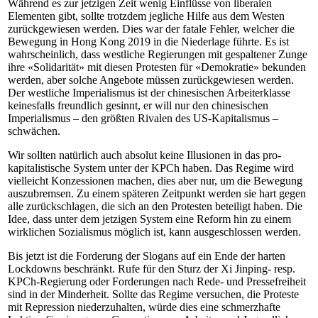
Während es zur jetzigen Zeit wenig Einflüsse von liberalen
Elementen gibt, sollte trotzdem jegliche Hilfe aus dem Westen
zurückgewiesen werden. Dies war der fatale Fehler, welcher die
Bewegung in Hong Kong 2019 in die Niederlage führte. Es ist
wahrscheinlich, dass westliche Regierungen mit gespaltener Zunge
ihre «Solidarität» mit diesen Protesten für «Demokratie» bekunden
werden, aber solche Angebote müssen zurückgewiesen werden.
Der westliche Imperialismus ist der chinesischen Arbeiterklasse
keinesfalls freundlich gesinnt, er will nur den chinesischen
Imperialismus – den größten Rivalen des US-Kapitalismus –
schwächen.
Wir sollten natürlich auch absolut keine Illusionen in das pro-
kapitalistische System unter der KPCh haben. Das Regime wird
vielleicht Konzessionen machen, dies aber nur, um die Bewegung
auszubremsen. Zu einem späteren Zeitpunkt werden sie hart gegen
alle zurückschlagen, die sich an den Protesten beteiligt haben. Die
Idee, dass unter dem jetzigen System eine Reform hin zu einem
wirklichen Sozialismus möglich ist, kann ausgeschlossen werden.
Bis jetzt ist die Forderung der Slogans auf ein Ende der harten
Lockdowns beschränkt. Rufe für den Sturz der Xi Jinping- resp.
KPCh-Regierung oder Forderungen nach Rede- und Pressefreiheit
sind in der Minderheit. Sollte das Regime versuchen, die Proteste
mit Repression niederzuhalten, würde dies eine schmerzhafte