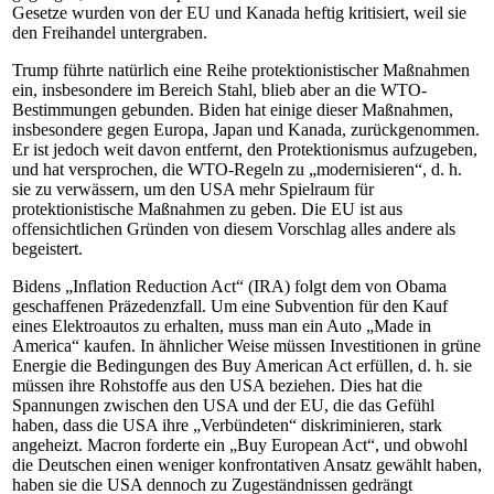
Gesetze wurden von der EU und Kanada heftig kritisiert, weil sie
den Freihandel untergraben.
Trump führte natürlich eine Reihe protektionistischer Maßnahmen
ein, insbesondere im Bereich Stahl, blieb aber an die WTO-
Bestimmungen gebunden. Biden hat einige dieser Maßnahmen,
insbesondere gegen Europa, Japan und Kanada, zurückgenommen.
Er ist jedoch weit davon entfernt, den Protektionismus aufzugeben,
und hat versprochen, die WTO-Regeln zu „modernisieren“, d. h.
sie zu verwässern, um den USA mehr Spielraum für
protektionistische Maßnahmen zu geben. Die EU ist aus
offensichtlichen Gründen von diesem Vorschlag alles andere als
begeistert.
Bidens „Inflation Reduction Act“ (IRA) folgt dem von Obama
geschaffenen Präzedenzfall. Um eine Subvention für den Kauf
eines Elektroautos zu erhalten, muss man ein Auto „Made in
America“ kaufen. In ähnlicher Weise müssen Investitionen in grüne
Energie die Bedingungen des Buy American Act erfüllen, d. h. sie
müssen ihre Rohstoffe aus den USA beziehen. Dies hat die
Spannungen zwischen den USA und der EU, die das Gefühl
haben, dass die USA ihre „Verbündeten“ diskriminieren, stark
angeheizt. Macron forderte ein „Buy European Act“, und obwohl
die Deutschen einen weniger konfrontativen Ansatz gewählt haben,
haben sie die USA dennoch zu Zugeständnissen gedrängt