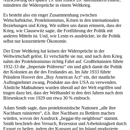
mündeten die Widersprüche in einem Weltkrieg.
Es besteht also ein enger Zusammenhang zwischen
Wirtschaftskrise, Protektionismus, Krisen in den internationalen
Beziehungen und Krieg. Wir sollten uns daran erinnern, dass der
Krieg, wie Clausewitz sagte, die Fortführung der Politik mit
anderen Mitteln ist. Und, wie Lenin es ausdrückte, ist die Politik
selbst nur konzentrierte Ökonomie.
Der Erste Weltkrieg hat keinen der Widersprüche in der
Weltwirtschaft gelöst. Er verschärfte sie nur, und nach dem Krieg
nahm der Protektionismus richtig Fahrt auf. Großbritannien führte
1932-33 die „Imperiale Präferenz“ ein und glich damit die Politik
der Kolonien an die des Festlandes an. Im Jahr 1933 führte
Präsident Hoover den „Buy American Act“ ein, der staatliche
Auftragnehmer zwang, Produkte aus den USA zu verwenden.
Ähnliche Maßnahmen wurden überall auf der Welt ergriffen und
trugen dazu bei, dass der Welthandel in den drei Jahren nach dem
Börsenkrach von 1929 um etwa 30 % einbrach.
Adam Smith sagte, dass protektionistische Nationen „alle ihre
Nachbarn ruinierten“, d.h. ihre Nachbarn zu Bettlern machen
würden, wovon der Ausdruck „beggar-thy-neighbour“ stammt.
Smith beschrieb den Versuch, Rezession und Arbeitslosigkeit durch
Export zu heilen, indem der Konsum auf im Inland produzierte