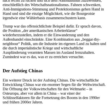
nach rechts zu rücken und sich dem Nationalismus zuzuwenden,
einschließlich des Wirtschaftsnationalismus. Fahnen schwenken,
Anti-Immigrations-Stimmung und Protektionismus gehen Hand in
Hand und sind die einzige Möglichkeit, wie die Bourgeoisie
irgendwie eine Wählerbasis zusammenschustern kann.
Trump war das offensichtlichste Beispiel dafür. Er sprach davon,
die Position „der amerikanischen Arbeiterklasse“
wiederherzustellen, indem er die Einwanderung und den
Außenhandel einschränkte. Eine Kombination aus „beggar-thy-
neighbour“ Politik, um die Industrie im eigenen Land zu halten und
die durch imperialistische Kriege und wirtschaftliche
Ausplünderung verarmten Massen im Ausland fernzuhalten.
Zumindest war es das, was er zu erreichen versuchte.
Der Aufstieg Chinas
Ein weiterer Druck ist der Aufstieg Chinas. Die wirtschaftliche
Entwicklung Chinas war ein enormer Segen für die Weltwirtschaft.
Die Öffnung der Volkswirtschaften für den Weltmarkt – in
Osteuropa, aber vor allem in China – war einer der
Schlüsselfaktoren für die Fortsetzung des Booms in den 1990er
und frühen 2000er Jahren.