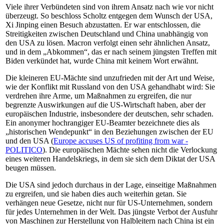
Viele ihrer Verbündeten sind von ihrem Ansatz nach wie vor nicht
überzeugt. So beschloss Scholtz entgegen dem Wunsch der USA,
Xi Jinping einen Besuch abzustatten. Er war entschlossen, die
Streitigkeiten zwischen Deutschland und China unabhängig von
den USA zu lösen. Macron verfolgt einen sehr ähnlichen Ansatz,
und in dem „Abkommen“, das er nach seinem jüngsten Treffen mit
Biden verkündet hat, wurde China mit keinem Wort erwähnt.
Die kleineren EU-Mächte sind unzufrieden mit der Art und Weise,
wie der Konflikt mit Russland von den USA gehandhabt wird: Sie
verdrehen ihre Arme, um Maßnahmen zu ergreifen, die nur
begrenzte Auswirkungen auf die US-Wirtschaft haben, aber der
europäischen Industrie, insbesondere der deutschen, sehr schaden.
Ein anonymer hochrangiger EU-Beamter bezeichnete dies als
„historischen Wendepunkt“ in den Beziehungen zwischen der EU
und den USA (
Europe accuses US of profiting from war -
POLITICO
). Die europäischen Mächte sehen nicht die Verlockung
eines weiteren Handelskriegs, in dem sie sich dem Diktat der USA
beugen müssen.
Die USA sind jedoch durchaus in der Lage, einseitige Maßnahmen
zu ergreifen, und sie haben dies auch weiterhin getan. Sie
verhängen neue Gesetze, nicht nur für US-Unternehmen, sondern
für jedes Unternehmen in der Welt. Das jüngste Verbot der Ausfuhr
von Maschinen zur Herstellung von Halbleitern nach China ist ein