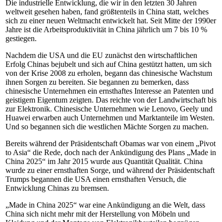
Die industrielle Entwicklung, die wir in den letzten 30 Jahren
weltweit gesehen haben, fand größtenteils in China statt, welches
sich zu einer neuen Weltmacht entwickelt hat. Seit Mitte der 1990er
Jahre ist die Arbeitsproduktivität in China jährlich um 7 bis 10 %
gestiegen.
Nachdem die USA und die EU zunächst den wirtschaftlichen
Erfolg Chinas bejubelt und sich auf China gestützt hatten, um sich
von der Krise 2008 zu erholen, begann das chinesische Wachstum
ihnen Sorgen zu bereiten. Sie begannen zu bemerken, dass
chinesische Unternehmen ein ernsthaftes Interesse an Patenten und
geistigem Eigentum zeigten. Das reichte von der Landwirtschaft bis
zur Elektronik. Chinesische Unternehmen wie Lenovo, Geely und
Huawei erwarben auch Unternehmen und Marktanteile im Westen.
Und so begannen sich die westlichen Mächte Sorgen zu machen.
Bereits während der Präsidentschaft Obamas war von einem „Pivot
to Asia“ die Rede, doch nach der Ankündigung des Plans „Made in
China 2025“ im Jahr 2015 wurde aus Quantität Qualität. China
wurde zu einer ernsthaften Sorge, und während der Präsidentschaft
Trumps begannen die USA einen ernsthaften Versuch, die
Entwicklung Chinas zu bremsen.
„Made in China 2025“ war eine Ankündigung an die Welt, dass
China sich nicht mehr mit der Herstellung von Möbeln und