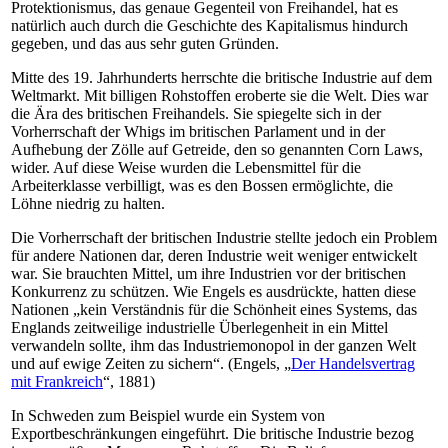
Protektionismus, das genaue Gegenteil von Freihandel, hat es
natürlich auch durch die Geschichte des Kapitalismus hindurch
gegeben, und das aus sehr guten Gründen.
Mitte des 19. Jahrhunderts herrschte die britische Industrie auf dem
Weltmarkt. Mit billigen Rohstoffen eroberte sie die Welt. Dies war
die Ära des britischen Freihandels. Sie spiegelte sich in der
Vorherrschaft der Whigs im britischen Parlament und in der
Aufhebung der Zölle auf Getreide, den so genannten Corn Laws,
wider. Auf diese Weise wurden die Lebensmittel für die
Arbeiterklasse verbilligt, was es den Bossen ermöglichte, die
Löhne niedrig zu halten.
Die Vorherrschaft der britischen Industrie stellte jedoch ein Problem
für andere Nationen dar, deren Industrie weit weniger entwickelt
war. Sie brauchten Mittel, um ihre Industrien vor der britischen
Konkurrenz zu schützen. Wie Engels es ausdrückte, hatten diese
Nationen „kein Verständnis für die Schönheit eines Systems, das
Englands zeitweilige industrielle Überlegenheit in ein Mittel
verwandeln sollte, ihm das Industriemonopol in der ganzen Welt
und auf ewige Zeiten zu sichern“. (Engels, „
Der Handelsvertrag
mit Frankreich
“, 1881)
In Schweden zum Beispiel wurde ein System von
Exportbeschränkungen eingeführt. Die britische Industrie bezog