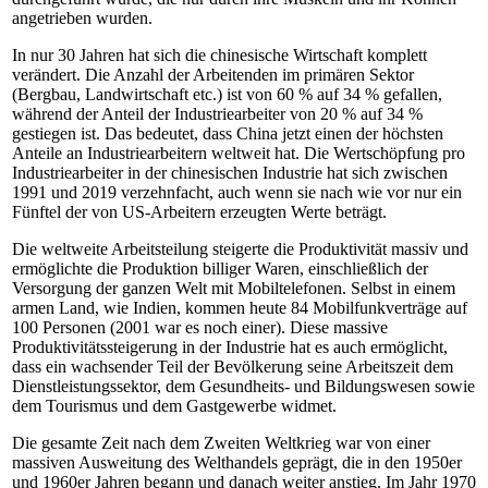
angetrieben wurden.
In nur 30 Jahren hat sich die chinesische Wirtschaft komplett
verändert. Die Anzahl der Arbeitenden im primären Sektor
(Bergbau, Landwirtschaft etc.) ist von 60 % auf 34 % gefallen,
während der Anteil der Industriearbeiter von 20 % auf 34 %
gestiegen ist. Das bedeutet, dass China jetzt einen der höchsten
Anteile an Industriearbeitern weltweit hat. Die Wertschöpfung pro
Industriearbeiter in der chinesischen Industrie hat sich zwischen
1991 und 2019 verzehnfacht, auch wenn sie nach wie vor nur ein
Fünftel der von US-Arbeitern erzeugten Werte beträgt.
Die weltweite Arbeitsteilung steigerte die Produktivität massiv und
ermöglichte die Produktion billiger Waren, einschließlich der
Versorgung der ganzen Welt mit Mobiltelefonen. Selbst in einem
armen Land, wie Indien, kommen heute 84 Mobilfunkverträge auf
100 Personen (2001 war es noch einer). Diese massive
Produktivitätssteigerung in der Industrie hat es auch ermöglicht,
dass ein wachsender Teil der Bevölkerung seine Arbeitszeit dem
Dienstleistungssektor, dem Gesundheits- und Bildungswesen sowie
dem Tourismus und dem Gastgewerbe widmet.
Die gesamte Zeit nach dem Zweiten Weltkrieg war von einer
massiven Ausweitung des Welthandels geprägt, die in den 1950er
und 1960er Jahren begann und danach weiter anstieg. Im Jahr 1970