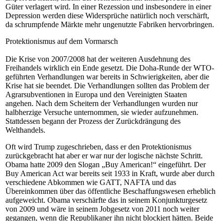
Güter verlagert wird. In einer Rezession und insbesondere in einer
Depression werden diese Widersprüche natürlich noch verschärft,
da schrumpfende Märkte mehr ungenutzte Fabriken hervorbringen.
Protektionismus auf dem Vormarsch
Die Krise von 2007/2008 hat der weiteren Ausdehnung des
Freihandels wirklich ein Ende gesetzt. Die Doha-Runde der WTO-
geführten Verhandlungen war bereits in Schwierigkeiten, aber die
Krise hat sie beendet. Die Verhandlungen sollten das Problem der
Agrarsubventionen in Europa und den Vereinigten Staaten
angehen. Nach dem Scheitern der Verhandlungen wurden nur
halbherzige Versuche unternommen, sie wieder aufzunehmen.
Stattdessen begann der Prozess der Zurückdrängung des
Welthandels.
Oft wird Trump zugeschrieben, dass er den Protektionismus
zurückgebracht hat aber er war nur der logische nächste Schritt.
Obama hatte 2009 den Slogan „Buy American!“ eingeführt. Der
Buy American Act war bereits seit 1933 in Kraft, wurde aber durch
verschiedene Abkommen wie GATT, NAFTA und das
Übereinkommen über das öffentliche Beschaffungswesen erheblich
aufgeweicht. Obama verschärfte das in seinem Konjunkturgesetz
von 2009 und wäre in seinem Jobgesetz von 2011 noch weiter
gegangen, wenn die Republikaner ihn nicht blockiert hätten. Beide