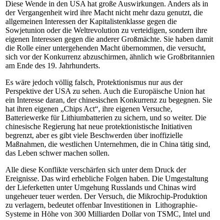
Diese Wende in den USA hat große Auswirkungen. Anders als in
der Vergangenheit wird ihre Macht nicht mehr dazu genutzt, die
allgemeinen Interessen der Kapitalistenklasse gegen die
Sowjetunion oder die Weltrevolution zu verteidigen, sondern ihre
eigenen Interessen gegen die anderer Großmächte. Sie haben damit
die Rolle einer untergehenden Macht übernommen, die versucht,
sich vor der Konkurrenz abzuschirmen, ähnlich wie Großbritannien
am Ende des 19. Jahrhunderts.
Es wäre jedoch völlig falsch, Protektionismus nur aus der
Perspektive der USA zu sehen. Auch die Europäische Union hat
ein Interesse daran, der chinesischen Konkurrenz zu begegnen. Sie
hat ihren eigenen „Chips Act“, ihre eigenen Versuche,
Batteriewerke für Lithiumbatterien zu sichern, und so weiter. Die
chinesische Regierung hat neue protektionistische Initiativen
begrenzt, aber es gibt viele Beschwerden über inoffizielle
Maßnahmen, die westlichen Unternehmen, die in China tätig sind,
das Leben schwer machen sollen.
Alle diese Konflikte verschärfen sich unter dem Druck der
Ereignisse. Das wird erhebliche Folgen haben. Die Umgestaltung
der Lieferketten unter Umgehung Russlands und Chinas wird
ungeheuer teuer werden. Der Versuch, die Mikrochip-Produktion
zu verlagern, bedeutet offenbar Investitionen in Lithographie-
Systeme in Höhe von 300 Milliarden Dollar von TSMC, Intel und