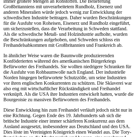
immer größere Mengen an Rohstoffen. Die Belieferung
Großbritanniens mit unverarbeitetem Rundholz, Eisenerz und
anderen Mineralien würde jedoch wenig zur Entwicklung der
schwedischen Industrie beitragen. Daher wurden Beschränkungen
für die Ausfuhr von Roheisen, Eisenerz und Rundholz eingeführt,
um sicherzustellen, dass die Verarbeitung in Schweden stattfand.
Als die schwedische Metall- und Holzindustrie aufholte, wurden
die Beschränkungen aufgehoben, und Schweden schloss ein
Freihandelsabkommen mit Großbritannien und Frankreich ab.
In ähnlicher Weise waren die Baumwolle produzierenden
Konföderierten während des amerikanischen Bürgerkriegs
Befürworter des Freihandels. Sie wollten niedrigere Schranken für
die Ausfuhr von Rohbaumwolle nach England. Der industrielle
Norden hingegen befürwortete Schutzzölle, um seine Industrien
vor ihren englischen Konkurrenten zu schützen. Die Sklaverei war
also eng mit wirtschaftlicher Rückständigkeit und Freihandel
verknüpft. Als die USA ihre Industrien entwickelt hatten, wurde die
Bourgeoisie zu massiven Befürwortern des Freihandels.
Diese Entwicklung hin zum Freihandel verläuft jedoch nicht nur in
eine Richtung. Gegen Ende des 19. Jahrhunderts sah sich die
britische Industrie einer immer schärferen Konkurrenz aus dem
Ausland ausgesetzt, insbesondere aus Deutschland und den USA.
Dies löste im Vereinigten Königreich einen Wandel aus. Die Tory-