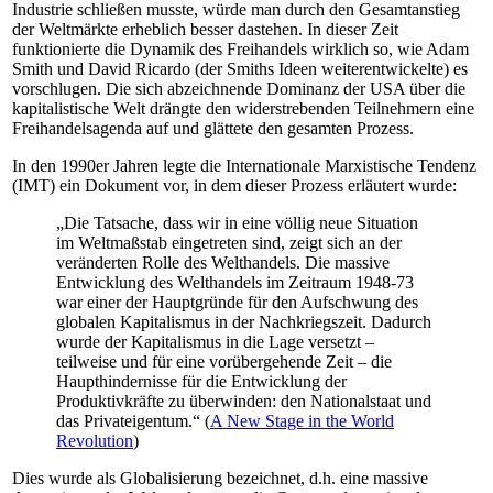
Industrie schließen musste, würde man durch den Gesamtanstieg
der Weltmärkte erheblich besser dastehen. In dieser Zeit
funktionierte die Dynamik des Freihandels wirklich so, wie Adam
Smith und David Ricardo (der Smiths Ideen weiterentwickelte) es
vorschlugen. Die sich abzeichnende Dominanz der USA über die
kapitalistische Welt drängte den widerstrebenden Teilnehmern eine
Freihandelsagenda auf und glättete den gesamten Prozess.
In den 1990er Jahren legte die Internationale Marxistische Tendenz
(IMT) ein Dokument vor, in dem dieser Prozess erläutert wurde:
„Die Tatsache, dass wir in eine völlig neue Situation
im Weltmaßstab eingetreten sind, zeigt sich an der
veränderten Rolle des Welthandels. Die massive
Entwicklung des Welthandels im Zeitraum 1948-73
war einer der Hauptgründe für den Aufschwung des
globalen Kapitalismus in der Nachkriegszeit. Dadurch
wurde der Kapitalismus in die Lage versetzt –
teilweise und für eine vorübergehende Zeit – die
Haupthindernisse für die Entwicklung der
Produktivkräfte zu überwinden: den Nationalstaat und
das Privateigentum.“ (
A New Stage in the World
Revolution
)
Dies wurde als Globalisierung bezeichnet, d.h. eine massive