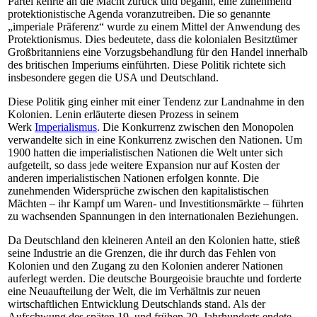
Partei kehrte an die Macht zurück und begann, eine zunehmend
protektionistische Agenda voranzutreiben. Die so genannte
„imperiale Präferenz“ wurde zu einem Mittel der Anwendung des
Protektionismus. Dies bedeutete, dass die kolonialen Besitztümer
Großbritanniens eine Vorzugsbehandlung für den Handel innerhalb
des britischen Imperiums einführten. Diese Politik richtete sich
insbesondere gegen die USA und Deutschland.
Diese Politik ging einher mit einer Tendenz zur Landnahme in den
Kolonien. Lenin erläuterte diesen Prozess in seinem
Werk
Imperialismus
. Die Konkurrenz zwischen den Monopolen
verwandelte sich in eine Konkurrenz zwischen den Nationen. Um
1900 hatten die imperialistischen Nationen die Welt unter sich
aufgeteilt, so dass jede weitere Expansion nur auf Kosten der
anderen imperialistischen Nationen erfolgen konnte. Die
zunehmenden Widersprüche zwischen den kapitalistischen
Mächten – ihr Kampf um Waren- und Investitionsmärkte – führten
zu wachsenden Spannungen in den internationalen Beziehungen.
Da Deutschland den kleineren Anteil an den Kolonien hatte, stieß
seine Industrie an die Grenzen, die ihr durch das Fehlen von
Kolonien und den Zugang zu den Kolonien anderer Nationen
auferlegt werden. Die deutsche Bourgeoisie brauchte und forderte
eine Neuaufteilung der Welt, die im Verhältnis zur neuen
wirtschaftlichen Entwicklung Deutschlands stand. Als der
Aufschwung des späten 19. und frühen 20. Jahrhunderts endete,