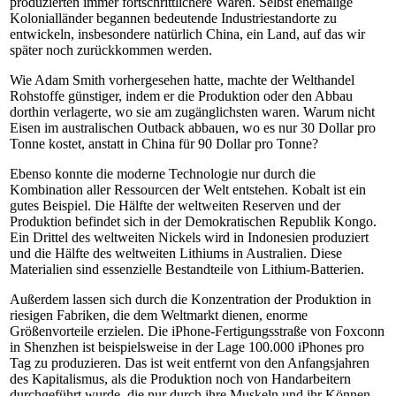
produzierten immer fortschrittlichere Waren. Selbst ehemalige
Kolonialländer begannen bedeutende Industriestandorte zu
entwickeln, insbesondere natürlich China, ein Land, auf das wir
später noch zurückkommen werden.
Wie Adam Smith vorhergesehen hatte, machte der Welthandel
Rohstoffe günstiger, indem er die Produktion oder den Abbau
dorthin verlagerte, wo sie am zugänglichsten waren. Warum nicht
Eisen im australischen Outback abbauen, wo es nur 30 Dollar pro
Tonne kostet, anstatt in China für 90 Dollar pro Tonne?
Ebenso konnte die moderne Technologie nur durch die
Kombination aller Ressourcen der Welt entstehen. Kobalt ist ein
gutes Beispiel. Die Hälfte der weltweiten Reserven und der
Produktion befindet sich in der Demokratischen Republik Kongo.
Ein Drittel des weltweiten Nickels wird in Indonesien produziert
und die Hälfte des weltweiten Lithiums in Australien. Diese
Materialien sind essenzielle Bestandteile von Lithium-Batterien.
Außerdem lassen sich durch die Konzentration der Produktion in
riesigen Fabriken, die dem Weltmarkt dienen, enorme
Größenvorteile erzielen. Die iPhone-Fertigungsstraße von Foxconn
in Shenzhen ist beispielsweise in der Lage 100.000 iPhones pro
Tag zu produzieren. Das ist weit entfernt von den Anfangsjahren
des Kapitalismus, als die Produktion noch von Handarbeitern
durchgeführt wurde, die nur durch ihre Muskeln und ihr Können