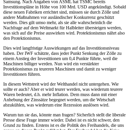
Samsung. Nach Angaben von ASML hat TSMC bereits
Investitionspläne in Höhe von 100 Mrd. USD angekündigt. Sobald
diese neuen Fabriken errichtet sind, müssen sie durch Zölle und
andere Maßnahmen vor ausländischer Konkurrenz geschützt
werden. Dies gilt umso mehr, als sie alle wahrscheinlich die
Nachfrage auf dem Weltmarkt für Halbleiter übersteigen werden,
was sich auf die Preise auswirken wird. Protektionismus nährt also
den Protektionismus.
Dies wird langfristige Auswirkungen auf das Investitionsniveau
haben. Der IWF schätzte, dass jeder Punkt Senkung der Zölle zu
einem Anstieg der Investitionen um 0,4 Punkte führte, weil die
Maschinen billiger werden. Nun wird ein verstärkter
Protektionismus zu teureren Maschinen und damit zu weniger
Investitionen führen.
In diesem Wettstreit wird der Welthandel nicht untergehen. Wie
sollte er auch? Aber er wird teurer werden, was wiederum teurere
Waren bedeutet, d.h. mehr Inflation. Dem muss dann mit einer
Anhebung der Zinssätze begegnet werden, um die Wirtschaft
abzukühlen, was wiederum eine Rezession auslösen wird.
Warum tun sie das, könnte man fragen? Sicherlich stellt die liberale
Presse diese Frage immer wieder. Dabei ist es nicht schwer, den
Grund zu finden. Erstens ist es die Politik des Freihandels, die uns