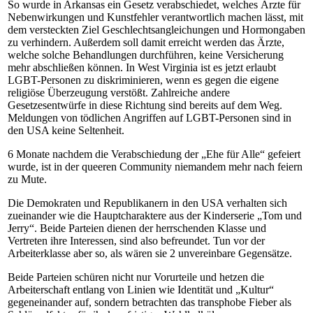
So wurde in Arkansas ein Gesetz verabschiedet, welches Ärzte für
Nebenwirkungen und Kunstfehler verantwortlich machen lässt, mit
dem versteckten Ziel Geschlechtsangleichungen und Hormongaben
zu verhindern. Außerdem soll damit erreicht werden das Ärzte,
welche solche Behandlungen durchführen, keine Versicherung
mehr abschließen können. In West Virginia ist es jetzt erlaubt
LGBT-Personen zu diskriminieren, wenn es gegen die eigene
religiöse Überzeugung verstößt. Zahlreiche andere
Gesetzesentwürfe in diese Richtung sind bereits auf dem Weg.
Meldungen von tödlichen Angriffen auf LGBT-Personen sind in
den USA keine Seltenheit.
6 Monate nachdem die Verabschiedung der „Ehe für Alle“ gefeiert
wurde, ist in der queeren Community niemandem mehr nach feiern
zu Mute.
Die Demokraten und Republikanern in den USA verhalten sich
zueinander wie die Hauptcharaktere aus der Kinderserie „Tom und
Jerry“. Beide Parteien dienen der herrschenden Klasse und
Vertreten ihre Interessen, sind also befreundet. Tun vor der
Arbeiterklasse aber so, als wären sie 2 unvereinbare Gegensätze.
Beide Parteien schüren nicht nur Vorurteile und hetzen die
Arbeiterschaft entlang von Linien wie Identität und „Kultur“
gegeneinander auf, sondern betrachten das transphobe Fieber als