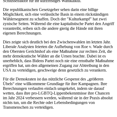
Schlüsselfaktor für ihr kurzfristiges Wahlkalkül.
Die republikanischen Gesetzgeber sehen darin eine billige
Möglichkeit, sich eine verlässliche Basis in einem rückständigen
Wählersegment zu schaffen. Doch der "Kulturkampf" hat zwei
zynische Seiten. Während die eine kapitalistische Partei den Angriff
vorantreibt, reiben sich die andere gierig die Hände mit ihren
eigenen Berechnungen.
Dies zeigte sich deutlich bei den Zwischenwahlen im letzten Jahr.
Liberale Analysten feierten die Aufhebung von Roe v. Wade durch
den Obersten Gerichtshof als eine Maßnahme zur rechten Zeit, die
mehr demokratische Wähler an die Urnen brachte. Dabei ist es
unerheblich, dass Bidens Partei noch nie eine ernsthafte Maßnahme
ergriffen hat, um den allgemeinen Zugang zur Abtreibung in den
USA zu verteidigen, geschweige denn gesetzlich zu verankern.
Für die Demokraten ist das nützliche Gespenst des „größeren
Übels“ eine willkommene Grundlage für ihre Kampagnen. Ihre
Berechnungen verlaufen einfach umgekehrt, indem sie darauf
wetten, dass ihre pro-LGBTQ-Lippenbekenntnisse ihre Chancen
im Jahr 2024 verbessern werden, während sie in der Praxis absolut
nichts tun, um die Rechte oder Lebensbedingungen von
Transmenschen zu verteidigen.