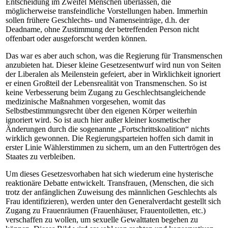
Entscheidung im Zweifel Menschen überlassen, die
möglicherweise transfeindliche Vorstellungen haben. Immerhin
sollen frühere Geschlechts- und Namenseinträge, d.h. der
Deadname, ohne Zustimmung der betreffenden Person nicht
offenbart oder ausgeforscht werden können.
Das war es aber auch schon, was die Regierung für Transmenschen
anzubieten hat. Dieser kleine Gesetzesentwurf wird nun von Seiten
der Liberalen als Meilenstein gefeiert, aber in Wirklichkeit ignoriert
er einen Großteil der Lebensrealität von Transmenschen. So ist
keine Verbesserung beim Zugang zu Geschlechtsangleichende
medizinische Maßnahmen vorgesehen, womit das
Selbstbestimmungsrecht über den eigenen Körper weiterhin
ignoriert wird. So ist auch hier außer kleiner kosmetischer
Änderungen durch die sogenannte „Fortschrittskoalition“ nichts
wirklich gewonnen. Die Regierungsparteien hoffen sich damit in
erster Linie Wählerstimmen zu sichern, um an den Futtertrögen des
Staates zu verbleiben.
Um dieses Gesetzesvorhaben hat sich wiederum eine hysterische
reaktionäre Debatte entwickelt. Transfrauen, (Menschen, die sich
trotz der anfänglichen Zuweisung des männlichen Geschlechts als
Frau identifizieren), werden unter den Generalverdacht gestellt sich
Zugang zu Frauenräumen (Frauenhäuser, Frauentoiletten, etc.)
verschaffen zu wollen, um sexuelle Gewalttaten begehen zu