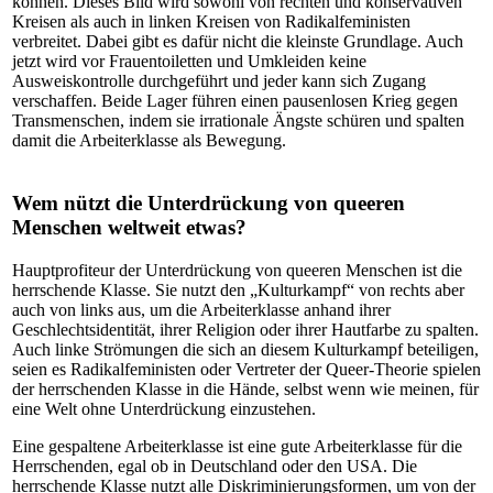
können. Dieses Bild wird sowohl von rechten und konservativen
Kreisen als auch in linken Kreisen von Radikalfeministen
verbreitet. Dabei gibt es dafür nicht die kleinste Grundlage. Auch
jetzt wird vor Frauentoiletten und Umkleiden keine
Ausweiskontrolle durchgeführt und jeder kann sich Zugang
verschaffen. Beide Lager führen einen pausenlosen Krieg gegen
Transmenschen, indem sie irrationale Ängste schüren und spalten
damit die Arbeiterklasse als Bewegung.
Wem nützt die Unterdrückung von queeren
Menschen weltweit etwas?
Hauptprofiteur der Unterdrückung von queeren Menschen ist die
herrschende Klasse. Sie nutzt den „Kulturkampf“ von rechts aber
auch von links aus, um die Arbeiterklasse anhand ihrer
Geschlechtsidentität, ihrer Religion oder ihrer Hautfarbe zu spalten.
Auch linke Strömungen die sich an diesem Kulturkampf beteiligen,
seien es Radikalfeministen oder Vertreter der Queer-Theorie spielen
der herrschenden Klasse in die Hände, selbst wenn wie meinen, für
eine Welt ohne Unterdrückung einzustehen.
Eine gespaltene Arbeiterklasse ist eine gute Arbeiterklasse für die
Herrschenden, egal ob in Deutschland oder den USA. Die
herrschende Klasse nutzt alle Diskriminierungsformen, um von der