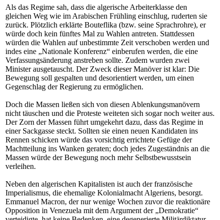
Als das Regime sah, dass die algerische Arbeiterklasse den
gleichen Weg wie im Arabischen Frühling einschlug, ruderten sie
zurück. Plötzlich erklärte Bouteflika (bzw. seine Sprachrohre), er
würde doch kein fünftes Mal zu Wahlen antreten. Stattdessen
würden die Wahlen auf unbestimmte Zeit verschoben werden und
indes eine „Nationale Konferenz“ einberufen werden, die eine
Verfassungsänderung anstreben sollte. Zudem wurden zwei
Minister ausgetauscht. Der Zweck dieser Manöver ist klar: Die
Bewegung soll gespalten und desorientiert werden, um einen
Gegenschlag der Regierung zu ermöglichen.
Doch die Massen ließen sich von diesen Ablenkungsmanövern
nicht täuschen und die Proteste weiteten sich sogar noch weiter aus.
Der Zorn der Massen führt umgekehrt dazu, dass das Regime in
einer Sackgasse steckt. Sollten sie einen neuen Kandidaten ins
Rennen schicken würde das vorsichtig errichtete Gefüge der
Machtteilung ins Wanken geraten; doch jedes Zugeständnis an die
Massen würde der Bewegung noch mehr Selbstbewusstsein
verleihen.
Neben den algerischen Kapitalisten ist auch der französische
Imperialismus, die ehemalige Kolonialmacht Algeriens, besorgt.
Emmanuel Macron, der nur wenige Wochen zuvor die reaktionäre
Opposition in Venezuela mit dem Argument der „Demokratie“
verteidigte, hat keine Bedenken, eine degenerierte Militärdiktatur