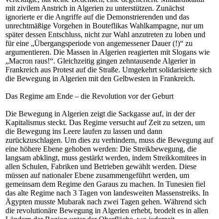
mit zivilem Anstrich in Algerien zu unterstützen. Zunächst
ignorierte er die Angriffe auf die Demonstrierenden und das
unrechtmäßige Vorgehen in Bouteflikas Wahlkampagne, nur um
später dessen Entschluss, nicht zur Wahl anzutreten zu loben und
für eine „Übergangsperiode von angemessener Dauer (!)“ zu
argumentieren. Die Massen in Algerien reagierten mit Slogans wie
„Macron raus!“. Gleichzeitig gingen zehntausende Algerier in
Frankreich aus Protest auf die Straße. Umgekehrt solidarisierte sich
die Bewegung in Algerien mit den Gelbwesten in Frankreich.
Das Regime am Ende – die Revolution vor der Geburt
Die Bewegung in Algerien zeigt die Sackgasse auf, in der der
Kapitalismus steckt. Das Regime versucht auf Zeit zu setzen, um
die Bewegung ins Leere laufen zu lassen und dann
zurückzuschlagen. Um dies zu verhindern, muss die Bewegung auf
eine höhere Ebene gehoben werden: Die Streikbewegung, die
langsam abklingt, muss gestärkt werden, indem Streikkomitees in
allen Schulen, Fabriken und Betrieben gewählt werden. Diese
müssen auf nationaler Ebene zusammengeführt werden, um
gemeinsam dem Regime den Garaus zu machen. In Tunesien fiel
das alte Regime nach 3 Tagen von landesweiten Massenstreiks. In
Ägypten musste Mubarak nach zwei Tagen gehen. Während sich
die revolutionäre Bewegung in Algerien erhebt, brodelt es in allen