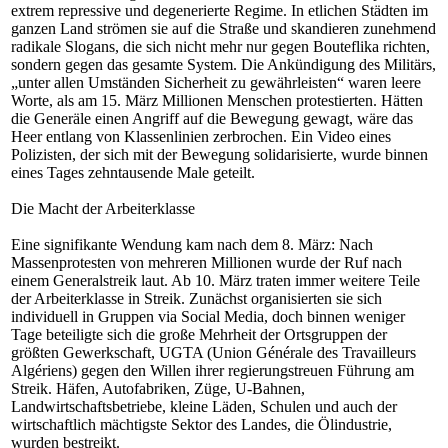
extrem repressive und degenerierte Regime. In etlichen Städten im
ganzen Land strömen sie auf die Straße und skandieren zunehmend
radikale Slogans, die sich nicht mehr nur gegen Bouteflika richten,
sondern gegen das gesamte System. Die Ankündigung des Militärs,
„unter allen Umständen Sicherheit zu gewährleisten“ waren leere
Worte, als am 15. März Millionen Menschen protestierten. Hätten
die Generäle einen Angriff auf die Bewegung gewagt, wäre das
Heer entlang von Klassenlinien zerbrochen. Ein Video eines
Polizisten, der sich mit der Bewegung solidarisierte, wurde binnen
eines Tages zehntausende Male geteilt.
Die Macht der Arbeiterklasse
Eine signifikante Wendung kam nach dem 8. März: Nach
Massenprotesten von mehreren Millionen wurde der Ruf nach
einem Generalstreik laut. Ab 10. März traten immer weitere Teile
der Arbeiterklasse in Streik. Zunächst organisierten sie sich
individuell in Gruppen via Social Media, doch binnen weniger
Tage beteiligte sich die große Mehrheit der Ortsgruppen der
größten Gewerkschaft, UGTA (Union Générale des Travailleurs
Algériens) gegen den Willen ihrer regierungstreuen Führung am
Streik. Häfen, Autofabriken, Züge, U-Bahnen,
Landwirtschaftsbetriebe, kleine Läden, Schulen und auch der
wirtschaftlich mächtigste Sektor des Landes, die Ölindustrie,
wurden bestreikt.