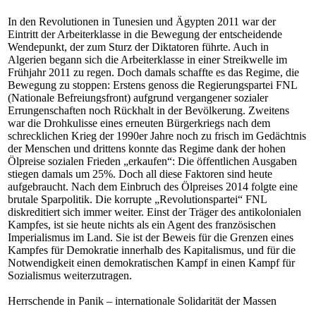
In den Revolutionen in Tunesien und Ägypten 2011 war der
Eintritt der Arbeiterklasse in die Bewegung der entscheidende
Wendepunkt, der zum Sturz der Diktatoren führte. Auch in
Algerien begann sich die Arbeiterklasse in einer Streikwelle im
Frühjahr 2011 zu regen. Doch damals schaffte es das Regime, die
Bewegung zu stoppen: Erstens genoss die Regierungspartei FNL
(Nationale Befreiungsfront) aufgrund vergangener sozialer
Errungenschaften noch Rückhalt in der Bevölkerung. Zweitens
war die Drohkulisse eines erneuten Bürgerkriegs nach dem
schrecklichen Krieg der 1990er Jahre noch zu frisch im Gedächtnis
der Menschen und drittens konnte das Regime dank der hohen
Ölpreise sozialen Frieden „erkaufen“: Die öffentlichen Ausgaben
stiegen damals um 25%. Doch all diese Faktoren sind heute
aufgebraucht. Nach dem Einbruch des Ölpreises 2014 folgte eine
brutale Sparpolitik. Die korrupte „Revolutionspartei“ FNL
diskreditiert sich immer weiter. Einst der Träger des antikolonialen
Kampfes, ist sie heute nichts als ein Agent des französischen
Imperialismus im Land. Sie ist der Beweis für die Grenzen eines
Kampfes für Demokratie innerhalb des Kapitalismus, und für die
Notwendigkeit einen demokratischen Kampf in einen Kampf für
Sozialismus weiterzutragen.
Herrschende in Panik – internationale Solidarität der Massen