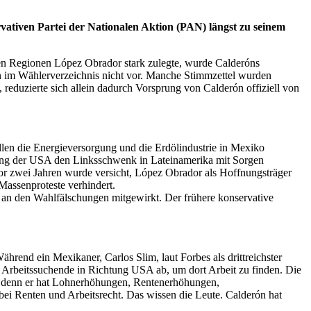
ativen Partei der Nationalen Aktion (PAN) längst zu seinem
nen Regionen López Obrador stark zulegte, wurde Calderóns
 im Wählerverzeichnis nicht vor. Manche Stimmzettel wurden
reduzierte sich allein dadurch Vorsprung von Calderón offiziell von
llen die Energieversorgung und die Erdölindustrie in Mexiko
rung der USA den Linksschwenk in Lateinamerika mit Sorgen
or zwei Jahren wurde versicht, López Obrador als Hoffnungsträger
Massenproteste verhindert.
 an den Wahlfälschungen mitgewirkt. Der frühere konservative
rend ein Mexikaner, Carlos Slim, laut Forbes als drittreichster
Arbeitssuchende in Richtung USA ab, um dort Arbeit zu finden. Die
, denn er hat Lohnerhöhungen, Rentenerhöhungen,
ei Renten und Arbeitsrecht. Das wissen die Leute. Calderón hat