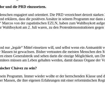
dor und die PRD einzusetzen.
 Menschen engagiert und orientiert. Die PRD verzeichnet derzeit starke
und erklären, dass die positiven Ansätze in seinem Programm nur dann 
Marcos von der zapatistischen EZLN, haben zum Wahlboykott aufgerufe
für Wahlboykott am 2. Juli waren, zu den Protestdemonstrationen gegen
 nur „legale“ Mittel einsetzen will, und selbst wenn ein Amtsantritt 
assen ist gewachsen. Bisher vertrauten die meisten Menschen den Medi
rn einen Generalstreik und sehen darin die einzige Möglichkeit, um 
mitees müssen am Leben gehalten werden, damit daraus Organe der V
nischer Chávez zu sein?
 sein Programm. Immer wieder wollte er der herrschenden Klasse und d
der Massen, die ihre eigenen Erfahrungen mit einer reformistischen Re