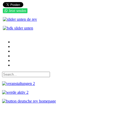
Jetzt senden
Auf Facebook folgen
Bei Twitter teilen
Instagram
Auf Youtube folgen
der funke - Shop
marxist.com