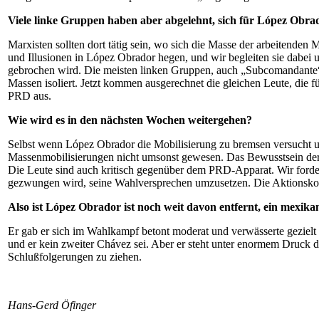
Viele linke Gruppen haben aber abgelehnt, sich für López Obra
Marxisten sollten dort tätig sein, wo sich die Masse der arbeitenden
und Illusionen in López Obrador hegen, und wir begleiten sie dabei 
gebrochen wird. Die meisten linken Gruppen, auch „Subcomandante“ 
Massen isoliert. Jetzt kommen ausgerechnet die gleichen Leute, die 
PRD aus.
Wie wird es in den nächsten Wochen weitergehen?
Selbst wenn López Obrador die Mobilisierung zu bremsen versucht und
Massenmobilisierungen nicht umsonst gewesen. Das Bewusstsein der M
Die Leute sind auch kritisch gegenüber dem PRD-Apparat. Wir forde
gezwungen wird, seine Wahlversprechen umzusetzen. Die Aktionsko
Also ist López Obrador ist noch weit davon entfernt, ein mexika
Er gab er sich im Wahlkampf betont moderat und verwässerte gezielt
und er kein zweiter Chávez sei. Aber er steht unter enormem Druck 
Schlußfolgerungen zu ziehen.
Hans-Gerd Öfinger