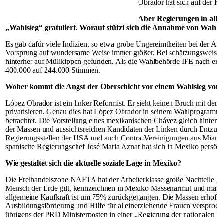
Obrador hat sich auf der
Aber Regierungen in al
„Wahlsieg“ gratuliert. Worauf stützt sich die Annahme von Wah
Es gab dafür viele Indizien, so etwa grobe Ungereimtheiten bei de
Vorsprung auf wundersame Weise immer größer. Bei schätzungsweise
hinterher auf Müllkippen gefunden. Als die Wahlbehörde IFE nach ers
400.000 auf 244.000 Stimmen.
Woher kommt die Angst der Oberschicht vor einem Wahlsieg v
López Obrador ist ein linker Reformist. Er sieht keinen Bruch mit 
privatisieren. Genau dies hat López Obrador in seinem Wahlprogra
betrachtet. Die Vorstellung eines mexikanischen Chávez gleich hint
der Massen und aussichtsreichen Kandidaten der Linken durch Entzug
Regierungsstellen der USA und auch Contra-Vereinigungen aus Miami,
spanische Regierungschef José Maria Aznar hat sich in Mexiko persö
Wie gestaltet sich die aktuelle soziale Lage in Mexiko?
Die Freihandelszone NAFTA hat der Arbeiterklasse große Nachteile ge
Mensch der Erde gilt, kennzeichnen in Mexiko Massenarmut und mas
allgemeine Kaufkraft ist um 75% zurückgegangen. Die Massen erhof
Ausbildungsförderung und Hilfe für alleinerziehende Frauen verspro
übrigens der PRD Ministerposten in einer „Regierung der nationalen