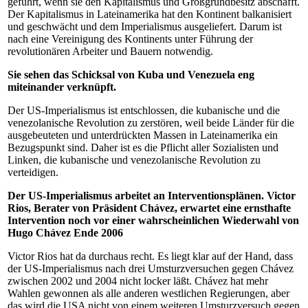
geführt, wenn sie den Kapitalismus und Großgrundbesitz abschafft.
Der Kapitalismus in Lateinamerika hat den Kontinent balkanisiert
und geschwächt und dem Imperialismus ausgeliefert. Darum ist
nach eine Vereinigung des Kontinents unter Führung der
revolutionären Arbeiter und Bauern notwendig.
Sie sehen das Schicksal von Kuba und Venezuela eng
miteinander verknüpft.
Der US-Imperialismus ist entschlossen, die kubanische und die
venezolanische Revolution zu zerstören, weil beide Länder für die
ausgebeuteten und unterdrückten Massen in Lateinamerika ein
Bezugspunkt sind. Daher ist es die Pflicht aller Sozialisten und
Linken, die kubanische und venezolanische Revolution zu
verteidigen.
Der US-Imperialismus arbeitet an Interventionsplänen. Victor
Rios, Berater von Präsident Chávez, erwartet eine ernsthafte
Intervention noch vor einer wahrscheinlichen Wiederwahl von
Hugo Chávez Ende 2006
Victor Rios hat da durchaus recht. Es liegt klar auf der Hand, dass
der US-Imperialismus nach drei Umsturzversuchen gegen Chávez
zwischen 2002 und 2004 nicht locker läßt. Chávez hat mehr
Wahlen gewonnen als alle anderen westlichen Regierungen, aber
das wird die USA nicht von einem weiteren Umsturzversuch gegen