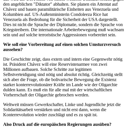
den angeblichen "Diktator" abhalten. Sie planen ein Attentat auf
Chávez und bauen paramilitärische Einheiten aus Venezuela und
Kolumbien auf. US-Außenministerin Condoleeza Rice hat
Venezuela als Bedrohung für die Sicherheit der USA dargestellt.
Dies ist nicht die Sprache der Diplomatie, sondern die Sprache von
Kriegstreibern. Die internationale Arbeiterbewegung muß wachsam
sein und auf solche terroristische Aggressionen vorbereitet sein.
Wie soll eine Vorbereitung auf einen solchen Umsturzversuch
aussehen?
Die Geschichte zeigt, dass extern und intern eine Gegenwehr nötig
ist. Präsident Chávez will eine Reservistenarmee von zwei
Millionen aufbauen. Solche Schritte zur legitimen
Selbstverteidigung sind nötig und absolut richtig. Gleichzeitig stellt
sich aber die Frage, ob die bolivarische Bewegung die Existenz
starker konterrevolutionärer Kräfte im Lande wie der Oligarchie
dulden kann. Es muß ein für alle mal mit der wirtschaftlichen
Vorherrschaft der Oligarchie gebrochen werden.
Weltweit müssen Gewerkschafter, Linke und Jugendliche jetzt die
Solidaritätsarbeit verstärken und nicht erst dann, wenn die
Konterrevolution wieder zuschlägt und es zu spät ist.
Also Druck auf die europäischen Regierungen ausüben?