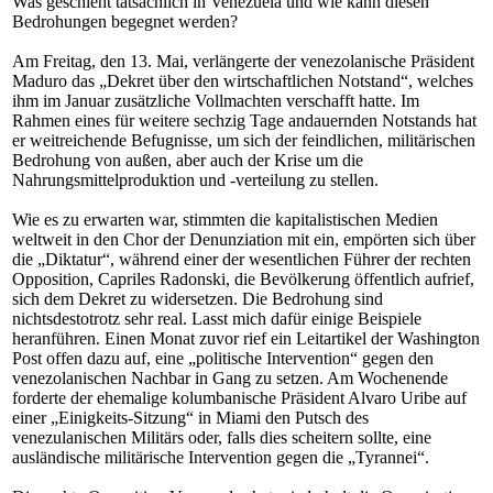
Was geschieht tatsächlich in Venezuela und wie kann diesen
Bedrohungen begegnet werden?
Am Freitag, den 13. Mai, verlängerte der venezolanische Präsident
Maduro das „Dekret über den wirtschaftlichen Notstand“, welches
ihm im Januar zusätzliche Vollmachten verschafft hatte. Im
Rahmen eines für weitere sechzig Tage andauernden Notstands hat
er weitreichende Befugnisse, um sich der feindlichen, militärischen
Bedrohung von außen, aber auch der Krise um die
Nahrungsmittelproduktion und -verteilung zu stellen.
Wie es zu erwarten war, stimmten die kapitalistischen Medien
weltweit in den Chor der Denunziation mit ein, empörten sich über
die „Diktatur“, während einer der wesentlichen Führer der rechten
Opposition, Capriles Radonski, die Bevölkerung öffentlich aufrief,
sich dem Dekret zu widersetzen. Die Bedrohung sind
nichtsdestotrotz sehr real. Lasst mich dafür einige Beispiele
heranführen. Einen Monat zuvor rief ein Leitartikel der Washington
Post offen dazu auf, eine „politische Intervention“ gegen den
venezolanischen Nachbar in Gang zu setzen. Am Wochenende
forderte der ehemalige kolumbanische Präsident Alvaro Uribe auf
einer „Einigkeits-Sitzung“ in Miami den Putsch des
venezulanischen Militärs oder, falls dies scheitern sollte, eine
ausländische militärische Intervention gegen die „Tyrannei“.