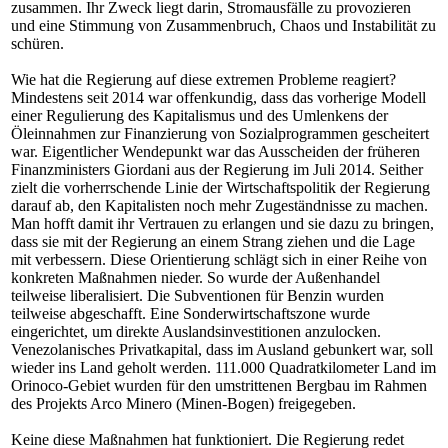
zusammen. Ihr Zweck liegt darin, Stromausfälle zu provozieren
und eine Stimmung von Zusammenbruch, Chaos und Instabilität zu
schüren.
Wie hat die Regierung auf diese extremen Probleme reagiert?
Mindestens seit 2014 war offenkundig, dass das vorherige Modell
einer Regulierung des Kapitalismus und des Umlenkens der
Öleinnahmen zur Finanzierung von Sozialprogrammen gescheitert
war. Eigentlicher Wendepunkt war das Ausscheiden der früheren
Finanzministers Giordani aus der Regierung im Juli 2014. Seither
zielt die vorherrschende Linie der Wirtschaftspolitik der Regierung
darauf ab, den Kapitalisten noch mehr Zugeständnisse zu machen.
Man hofft damit ihr Vertrauen zu erlangen und sie dazu zu bringen,
dass sie mit der Regierung an einem Strang ziehen und die Lage
mit verbessern. Diese Orientierung schlägt sich in einer Reihe von
konkreten Maßnahmen nieder. So wurde der Außenhandel
teilweise liberalisiert. Die Subventionen für Benzin wurden
teilweise abgeschafft. Eine Sonderwirtschaftszone wurde
eingerichtet, um direkte Auslandsinvestitionen anzulocken.
Venezolanisches Privatkapital, dass im Ausland gebunkert war, soll
wieder ins Land geholt werden. 111.000 Quadratkilometer Land im
Orinoco-Gebiet wurden für den umstrittenen Bergbau im Rahmen
des Projekts Arco Minero (Minen-Bogen) freigegeben.
Keine diese Maßnahmen hat funktioniert. Die Regierung redet