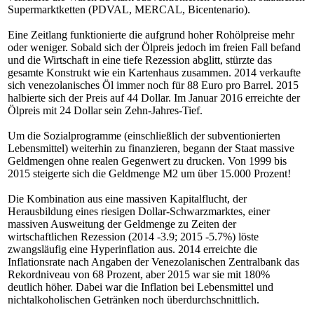
Supermarktketten (PDVAL, MERCAL, Bicentenario).
Eine Zeitlang funktionierte die aufgrund hoher Rohölpreise mehr
oder weniger. Sobald sich der Ölpreis jedoch im freien Fall befand
und die Wirtschaft in eine tiefe Rezession abglitt, stürzte das
gesamte Konstrukt wie ein Kartenhaus zusammen. 2014 verkaufte
sich venezolanisches Öl immer noch für 88 Euro pro Barrel. 2015
halbierte sich der Preis auf 44 Dollar. Im Januar 2016 erreichte der
Ölpreis mit 24 Dollar sein Zehn-Jahres-Tief.
Um die Sozialprogramme (einschließlich der subventionierten
Lebensmittel) weiterhin zu finanzieren, begann der Staat massive
Geldmengen ohne realen Gegenwert zu drucken. Von 1999 bis
2015 steigerte sich die Geldmenge M2 um über 15.000 Prozent!
Die Kombination aus eine massiven Kapitalflucht, der
Herausbildung eines riesigen Dollar-Schwarzmarktes, einer
massiven Ausweitung der Geldmenge zu Zeiten der
wirtschaftlichen Rezession (2014 -3.9; 2015 -5.7%) löste
zwangsläufig eine Hyperinflation aus. 2014 erreichte die
Inflationsrate nach Angaben der Venezolanischen Zentralbank das
Rekordniveau von 68 Prozent, aber 2015 war sie mit 180%
deutlich höher. Dabei war die Inflation bei Lebensmittel und
nichtalkoholischen Getränken noch überdurchschnittlich.