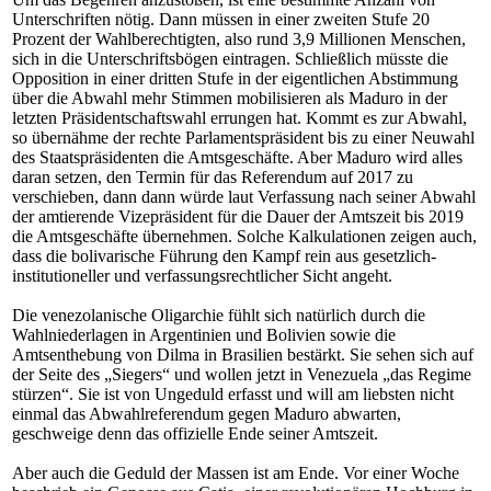
Unterschriften nötig. Dann müssen in einer zweiten Stufe 20
Prozent der Wahlberechtigten, also rund 3,9 Millionen Menschen,
sich in die Unterschriftsbögen eintragen. Schließlich müsste die
Opposition in einer dritten Stufe in der eigentlichen Abstimmung
über die Abwahl mehr Stimmen mobilisieren als Maduro in der
letzten Präsidentschaftswahl errungen hat. Kommt es zur Abwahl,
so übernähme der rechte Parlamentspräsident bis zu einer Neuwahl
des Staatspräsidenten die Amtsgeschäfte. Aber Maduro wird alles
daran setzen, den Termin für das Referendum auf 2017 zu
verschieben, dann dann würde laut Verfassung nach seiner Abwahl
der amtierende Vizepräsident für die Dauer der Amtszeit bis 2019
die Amtsgeschäfte übernehmen. Solche Kalkulationen zeigen auch,
dass die bolivarische Führung den Kampf rein aus gesetzlich-
institutioneller und verfassungsrechtlicher Sicht angeht.
Die venezolanische Oligarchie fühlt sich natürlich durch die
Wahlniederlagen in Argentinien und Bolivien sowie die
Amtsenthebung von Dilma in Brasilien bestärkt. Sie sehen sich auf
der Seite des „Siegers“ und wollen jetzt in Venezuela „das Regime
stürzen“. Sie ist von Ungeduld erfasst und will am liebsten nicht
einmal das Abwahlreferendum gegen Maduro abwarten,
geschweige denn das offizielle Ende seiner Amtszeit.
Aber auch die Geduld der Massen ist am Ende. Vor einer Woche