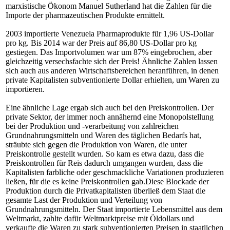
marxistische Ökonom Manuel Sutherland hat die Zahlen für die
Importe der pharmazeutischen Produkte ermittelt.
2003 importierte Venezuela Pharmaprodukte für 1,96 US-Dollar
pro kg. Bis 2014 war der Preis auf 86,80 US-Dollar pro kg
gestiegen. Das Importvolumen war um 87% eingebrochen, aber
gleichzeitig versechsfachte sich der Preis! Ähnliche Zahlen lassen
sich auch aus anderen Wirtschaftsbereichen heranführen, in denen
private Kapitalisten subventionierte Dollar erhielten, um Waren zu
importieren.
Eine ähnliche Lage ergab sich auch bei den Preiskontrollen. Der
private Sektor, der immer noch annähernd eine Monopolstellung
bei der Produktion und -verarbeitung von zahlreichen
Grundnahrungsmitteln und Waren des täglichen Bedarfs hat,
sträubte sich gegen die Produktion von Waren, die unter
Preiskontrolle gestellt wurden. So kam es etwa dazu, dass die
Preiskontrollen für Reis dadurch umgangen wurden, dass die
Kapitalisten farbliche oder geschmackliche Variationen produzieren
ließen, für die es keine Preiskontrollen gab.Diese Blockade der
Produktion durch die Privatkapitalisten überließ dem Staat die
gesamte Last der Produktion und Verteilung von
Grundnahrungsmitteln. Der Staat importierte Lebensmittel aus dem
Weltmarkt, zahlte dafür Weltmarktpreise mit Öldollars und
verkaufte die Waren zu stark subventionierten Preisen in staatlichen