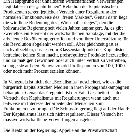
Ein Hauptgrund der unhaltbaren wirtschaftlichen Verwerfungen
liegt daher in der „natürlichen“ Rebellion der kapitalistischen
Produzenten gegen jeglichen Versuch einer Regulierung der
normalen Funktionsweise des „freien Marktes“. Genau darin liegt
die wirkliche Bedeutung des „Wirtschaftskrieges“, den die
bolivarische Regierung seit vielen Jahren anprangert. Ja, es gibt
zweifellos ein Element der wirtschaftlichen Sabotage, mit der die
arbeitende Bevölkerung getroffen und von ihrer Unterstützung für
die Revolution abgelenkt werden soll. Aber gleichzeitig ist es
nachvollziehbar, dass es vom Klassenstandpunkt der Kapitalisten
betrachtet keinen Sinn macht, preisregulierte Produkte herzustellen
und zu mäßigen Gewinnen oder auch unter Verlust zu vertreiben,
solange sie auf dem Schwarzmarkt Profitspannen von 100, 1000
oder noch mehr Prozent erzielen können.
In Venezuela ist nicht der „Sozialismus“ gescheitert, wie es die
bürgerlich-kapitalistischen Medien in ihren Propagandakampagnen
behaupten. Genau das Gegenteil ist der Fall. Gescheitert ist der
Versuch, den Kapitalismus mit Regulierungen wenn auch nur
teilweise im Interesse der arbeitenden Menschen zum
Funktionieren zu bringen.Die Schlussfolgerung liegt auf der Hand:
Der Kapitalismus lässt sich nicht regulieren. Dieser Versuch hat
massive wirtschaftliche Verwerfungen ausgelöst.
Die Reaktion der Regierung: Appelle an die Privatwirtschaft