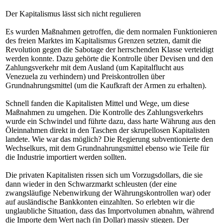
Der Kapitalismus lässt sich nicht regulieren
Es wurden Maßnahmen getroffen, die dem normalen Funktionieren
des freien Marktes im Kapitalismus Grenzen setzten, damit die
Revolution gegen die Sabotage der herrschenden Klasse verteidigt
werden konnte. Dazu gehörte die Kontrolle über Devisen und den
Zahlungsverkehr mit dem Ausland (um Kapitalflucht aus
Venezuela zu verhindern) und Preiskontrollen über
Grundnahrungsmittel (um die Kaufkraft der Armen zu erhalten).
Schnell fanden die Kapitalisten Mittel und Wege, um diese
Maßnahmen zu umgehen. Die Kontrolle des Zahlungsverkehrs
wurde ein Schwindel und führte dazu, dass harte Währung aus den
Öleinnahmen direkt in den Taschen der skrupellosen Kapitalisten
landete. Wie war das möglich? Die Regierung subventionierte den
Wechselkurs, mit dem Grundnahrungsmittel ebenso wie Teile für
die Industrie importiert werden sollten.
Die privaten Kapitalisten rissen sich um Vorzugsdollars, die sie
dann wieder in den Schwarzmarkt schleusten (der eine
zwangsläufige Nebenwirkung der Währungskontrollen war) oder
auf ausländische Bankkonten einzahlten. So erlebten wir die
unglaubliche Situation, dass das Importvolumen abnahm, während
die Importe dem Wert nach (in Dollar) massiv stiegen. Der