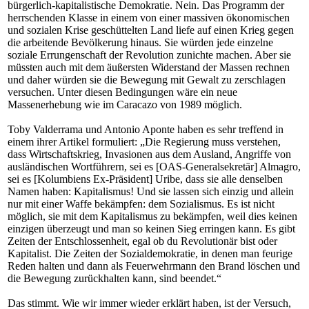
bürgerlich-kapitalistische Demokratie. Nein. Das Programm der
herrschenden Klasse in einem von einer massiven ökonomischen
und sozialen Krise geschüttelten Land liefe auf einen Krieg gegen
die arbeitende Bevölkerung hinaus. Sie würden jede einzelne
soziale Errungenschaft der Revolution zunichte machen. Aber sie
müssten auch mit dem äußersten Widerstand der Massen rechnen
und daher würden sie die Bewegung mit Gewalt zu zerschlagen
versuchen. Unter diesen Bedingungen wäre ein neue
Massenerhebung wie im Caracazo von 1989 möglich.
Toby Valderrama und Antonio Aponte haben es sehr treffend in
einem ihrer Artikel formuliert: „Die Regierung muss verstehen,
dass Wirtschaftskrieg, Invasionen aus dem Ausland, Angriffe von
ausländischen Wortführern, sei es [OAS-Generalsekretär] Almagro,
sei es [Kolumbiens Ex-Präsident] Uribe, dass sie alle denselben
Namen haben: Kapitalismus! Und sie lassen sich einzig und allein
nur mit einer Waffe bekämpfen: dem Sozialismus. Es ist nicht
möglich, sie mit dem Kapitalismus zu bekämpfen, weil dies keinen
einzigen überzeugt und man so keinen Sieg erringen kann. Es gibt
Zeiten der Entschlossenheit, egal ob du Revolutionär bist oder
Kapitalist. Die Zeiten der Sozialdemokratie, in denen man feurige
Reden halten und dann als Feuerwehrmann den Brand löschen und
die Bewegung zurückhalten kann, sind beendet.“
Das stimmt. Wie wir immer wieder erklärt haben, ist der Versuch,