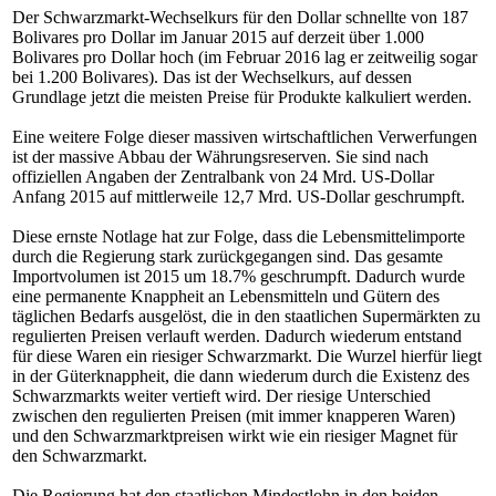
Der Schwarzmarkt-Wechselkurs für den Dollar schnellte von 187
Bolivares pro Dollar im Januar 2015 auf derzeit über 1.000
Bolivares pro Dollar hoch (im Februar 2016 lag er zeitweilig sogar
bei 1.200 Bolivares). Das ist der Wechselkurs, auf dessen
Grundlage jetzt die meisten Preise für Produkte kalkuliert werden.
Eine weitere Folge dieser massiven wirtschaftlichen Verwerfungen
ist der massive Abbau der Währungsreserven. Sie sind nach
offiziellen Angaben der Zentralbank von 24 Mrd. US-Dollar
Anfang 2015 auf mittlerweile 12,7 Mrd. US-Dollar geschrumpft.
Diese ernste Notlage hat zur Folge, dass die Lebensmittelimporte
durch die Regierung stark zurückgegangen sind. Das gesamte
Importvolumen ist 2015 um 18.7% geschrumpft. Dadurch wurde
eine permanente Knappheit an Lebensmitteln und Gütern des
täglichen Bedarfs ausgelöst, die in den staatlichen Supermärkten zu
regulierten Preisen verlauft werden. Dadurch wiederum entstand
für diese Waren ein riesiger Schwarzmarkt. Die Wurzel hierfür liegt
in der Güterknappheit, die dann wiederum durch die Existenz des
Schwarzmarkts weiter vertieft wird. Der riesige Unterschied
zwischen den regulierten Preisen (mit immer knapperen Waren)
und den Schwarzmarktpreisen wirkt wie ein riesiger Magnet für
den Schwarzmarkt.
Die Regierung hat den staatlichen Mindestlohn in den beiden