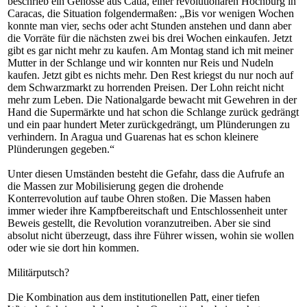
beschrieb ein Genosse aus Catia, einer revolutionären Hochburg in
Caracas, die Situation folgendermaßen: „Bis vor wenigen Wochen
konnte man vier, sechs oder acht Stunden anstehen und dann aber
die Vorräte für die nächsten zwei bis drei Wochen einkaufen. Jetzt
gibt es gar nicht mehr zu kaufen. Am Montag stand ich mit meiner
Mutter in der Schlange und wir konnten nur Reis und Nudeln
kaufen. Jetzt gibt es nichts mehr. Den Rest kriegst du nur noch auf
dem Schwarzmarkt zu horrenden Preisen. Der Lohn reicht nicht
mehr zum Leben. Die Nationalgarde bewacht mit Gewehren in der
Hand die Supermärkte und hat schon die Schlange zurück gedrängt
und ein paar hundert Meter zurückgedrängt, um Plünderungen zu
verhindern. In Aragua und Guarenas hat es schon kleinere
Plünderungen gegeben.“
Unter diesen Umständen besteht die Gefahr, dass die Aufrufe an
die Massen zur Mobilisierung gegen die drohende
Konterrevolution auf taube Ohren stoßen. Die Massen haben
immer wieder ihre Kampfbereitschaft und Entschlossenheit unter
Beweis gestellt, die Revolution voranzutreiben. Aber sie sind
absolut nicht überzeugt, dass ihre Führer wissen, wohin sie wollen
oder wie sie dort hin kommen.
Militärputsch?
Die Kombination aus dem institutionellen Patt, einer tiefen