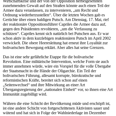
Wirtschaftskrise und der von der Opposition herbeigesehnten
zunehmenden Gewalt auf den Straßen könnte auch einen Teil der
Armee dazu veranlassen, zu intervenieren, „um Recht und
Ordnung wiederherzustellen“. Über die letzten Wochen gab es
Gerüchte über einen baldigen Putsch. Am Dienstag, 17. Mai, rief
der reaktionäre Oppositionsführer Capriles die Armee dazu auf,
gegen den Präsidenten revoltieren, „um die Verfassung zu
schützen“. Capriles kennt sich natürlich bei Putschen aus. Er war
schon aktiv in dem kurzlebigen reaktionären Putsch im April 2002
verwickelt. Die obere Heeresleitung hat erneut ihre Loyalität zur
bolivarischen Bewegung erklärt. Aber alles hat seine Grenzen.
Das ist eine sehr gefährliche Etappe für die bolivarische
Revolution. Eine militärische Intervention, welche Form sie auch
immer annehmen würde, wäre ein Vorspiel für die volle Übergabe
der Staatsmacht in die Hände der Oligarchie. Ein Teil der
bolivarischen Führung, allesamt korrupte, bürokratische und
reformistischen Kräfte, bereitet sich schon auf einen
„Seitenwechsel“ und ihre Mitwirkung an einer Art
Übergangsregierung der „nationalen Einheit“ vor, so ihnen eine Art
Immunität zugebilligt wird.
Währen die eine Schicht der Bevölkerung müde und erschöpft ist,
ist eine andere Schicht von fortgeschrittenen Aktivisten sauer und
wütend und hat sich in Folge der Wahlniederlage im Dezember