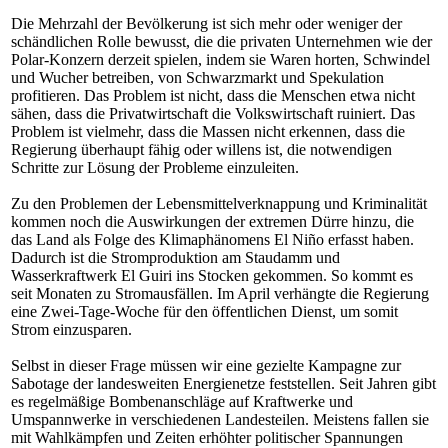
Die Mehrzahl der Bevölkerung ist sich mehr oder weniger der
schändlichen Rolle bewusst, die die privaten Unternehmen wie der
Polar-Konzern derzeit spielen, indem sie Waren horten, Schwindel
und Wucher betreiben, von Schwarzmarkt und Spekulation
profitieren. Das Problem ist nicht, dass die Menschen etwa nicht
sähen, dass die Privatwirtschaft die Volkswirtschaft ruiniert. Das
Problem ist vielmehr, dass die Massen nicht erkennen, dass die
Regierung überhaupt fähig oder willens ist, die notwendigen
Schritte zur Lösung der Probleme einzuleiten.
Zu den Problemen der Lebensmittelverknappung und Kriminalität
kommen noch die Auswirkungen der extremen Dürre hinzu, die
das Land als Folge des Klimaphänomens El Niño erfasst haben.
Dadurch ist die Stromproduktion am Staudamm und
Wasserkraftwerk El Guiri ins Stocken gekommen. So kommt es
seit Monaten zu Stromausfällen. Im April verhängte die Regierung
eine Zwei-Tage-Woche für den öffentlichen Dienst, um somit
Strom einzusparen.
Selbst in dieser Frage müssen wir eine gezielte Kampagne zur
Sabotage der landesweiten Energienetze feststellen. Seit Jahren gibt
es regelmäßige Bombenanschläge auf Kraftwerke und
Umspannwerke in verschiedenen Landesteilen. Meistens fallen sie
mit Wahlkämpfen und Zeiten erhöhter politischer Spannungen