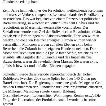
Ölindustrie erlangt hatte.
Zehn Jahre lang gelang es der Revolution, weitreichende Reformen
und massive Verbesserungen des Lebensstandards der Bevölkerung
zu erreichen. Das war begleitet von einem Prozess der politischen
Radikalisierung, in welcher schließlich Präsident Chávez und die
revolutionären Massen sich gegenseitig vorantrieben. Der
Sozialismus wurde zum Ziel der Bolivarischen Revolution erklärt,
es gab viele Erfahrungen mit Arbeiterkontrolle, Fabriken wurden
besetzt und die alten Besitzer enteignet, Firmen wurden wieder
verstaatlicht. Millionen wurden auf allen Ebenen aktiv beim
Bestreben, die Zukunft in ihre eigenen Hände zu nehmen. Der
Motor der Revolution und die Quelle ihrer Stärke, welche es ihr
erlaubte, alle Angriffe der Oligarchie und des Imperialismus
abzuwehren, waren die revolutionären Massen. Sie waren aktiv,
politisch bewusst und auf allen Ebenen engagiert.
Sicherlich wurde diese Periode abgesichert durch den hohen
Rohölpreis (welcher 2008 seine Spitze bei über 140 Dollar pro
Barrel erreichte). Die Regierung konnte eine große Menge an Geld
aus den Einnahmen der Ölindustrie für Sozialprogramme einsetzen,
die Millionen Menschen zugute kamen (Bildung,
Gesundheitswesen, Lebensmittel, Wohnungen, Renten usw.). Die
Frage der Übernahme der Produktionsmittel wurde nicht sofort
gestellt.