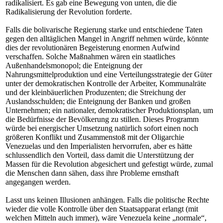
radikalisiert. Es gab eine Bewegung von unten, die die
Radikalisierung der Revolution forderte.
Falls die bolivarische Regierung starke und entschiedene Taten
gegen den alltäglichen Mangel in Angriff nehmen würde, könnte
dies der revolutionären Begeisterung enormen Aufwind
verschaffen. Solche Maßnahmen wären ein staatliches
Außenhandelsmonopol; die Enteignung der
Nahrungsmittelproduktion und eine Verteilungsstrategie der Güter
unter der demokratischen Kontrolle der Arbeiter, Kommunalräte
und der kleinbäuerlichen Produzenten; die Streichung der
Auslandsschulden; die Enteignung der Banken und großen
Unternehmen; ein nationaler, demokratischer Produktionsplan, um
die Bedürfnisse der Bevölkerung zu stillen. Dieses Programm
würde bei energischer Umsetzung natürlich sofort einen noch
größeren Konflikt und Zusammenstoß mit der Oligarchie
Venezuelas und den Imperialisten hervorrufen, aber es hätte
schlussendlich den Vorteil, dass damit die Unterstützung der
Massen für die Revolution abgesichert und gefestigt würde, zumal
die Menschen dann sähen, dass ihre Probleme ernsthaft
angegangen werden.
Lasst uns keinen Illusionen anhängen. Falls die politische Rechte
wieder die volle Kontrolle über den Staatsapparat erlangt (mit
welchen Mitteln auch immer), wäre Venezuela keine „normale“,