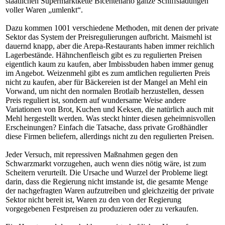
staatlichen Supermarktkette Bicentenario ganze Schiffsladungen
voller Waren „umlenkt“.
Dazu kommen 1001 verschiedene Methoden, mit denen der private
Sektor das System der Preisregulierungen aufbricht. Maismehl ist
dauernd knapp, aber die Arepa-Restaurants haben immer reichlich
Lagerbestände. Hähnchenfleisch gibt es zu regulierten Preisen
eigentlich kaum zu kaufen, aber Imbissbuden haben immer genug
im Angebot. Weizenmehl gibt es zum amtlichen regulierten Preis
nicht zu kaufen, aber für Bäckereien ist der Mangel an Mehl ein
Vorwand, um nicht den normalen Brotlaib herzustellen, dessen
Preis reguliert ist, sondern auf wundersame Weise andere
Variationen von Brot, Kuchen und Keksen, die natürlich auch mit
Mehl hergestellt werden. Was steckt hinter diesen geheimnisvollen
Erscheinungen? Einfach die Tatsache, dass private Großhändler
diese Firmen beliefern, allerdings nicht zu den regulierten Preisen.
Jeder Versuch, mit repressiven Maßnahmen gegen den
Schwarzmarkt vorzugehen, auch wenn dies nötig wäre, ist zum
Scheitern verurteilt. Die Ursache und Wurzel der Probleme liegt
darin, dass die Regierung nicht imstande ist, die gesamte Menge
der nachgefragten Waren aufzutreiben und gleichzeitig der private
Sektor nicht bereit ist, Waren zu den von der Regierung
vorgegebenen Festpreisen zu produzieren oder zu verkaufen.