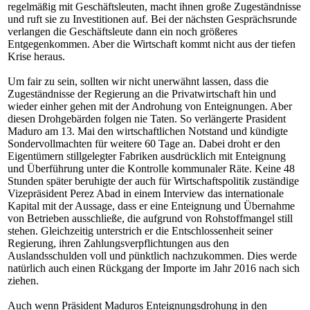
regelmäßig mit Geschäftsleuten, macht ihnen große Zugeständnisse
und ruft sie zu Investitionen auf. Bei der nächsten Gesprächsrunde
verlangen die Geschäftsleute dann ein noch größeres
Entgegenkommen. Aber die Wirtschaft kommt nicht aus der tiefen
Krise heraus.
Um fair zu sein, sollten wir nicht unerwähnt lassen, dass die
Zugeständnisse der Regierung an die Privatwirtschaft hin und
wieder einher gehen mit der Androhung von Enteignungen. Aber
diesen Drohgebärden folgen nie Taten. So verlängerte Prasident
Maduro am 13. Mai den wirtschaftlichen Notstand und kündigte
Sondervollmachten für weitere 60 Tage an. Dabei droht er den
Eigentümern stillgelegter Fabriken ausdrücklich mit Enteignung
und Überführung unter die Kontrolle kommunaler Räte. Keine 48
Stunden später beruhigte der auch für Wirtschaftspolitik zuständige
Vizepräsident Perez Abad in einem Interview das internationale
Kapital mit der Aussage, dass er eine Enteignung und Übernahme
von Betrieben ausschließe, die aufgrund von Rohstoffmangel still
stehen. Gleichzeitig unterstrich er die Entschlossenheit seiner
Regierung, ihren Zahlungsverpflichtungen aus den
Auslandsschulden voll und pünktlich nachzukommen. Dies werde
natürlich auch einen Rückgang der Importe im Jahr 2016 nach sich
ziehen.
Auch wenn Präsident Maduros Enteignungsdrohung in den