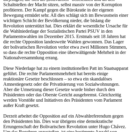
Schaltstellen der Macht sitzen, selbst massiv von der Korruption
profitieren. Der Kampf gegen die Bürokratie in der eigenen
Bewegung ermüdet sehr. All dies schlägt sich im Bewusstsein einer
wichtigen Schicht der Bevölkerung nieder, die bislang die
Revolution unterstützt hat. Dies erklärt die wesentliche Ursache für
die Wahlniederlage der Sozialistischen Partei PSUV in den
Parlamentswahlen im Dezember 2015. Erstmals seit 18 Jahren hat
die rechte Opposition landesweite Wahlen gewonnen. Das Lager
der bolivarischen Revolution verlor etwa zwei Millionen Stimmen,
so dass die rechte Opposition eine überwältigende Mehrheit in der
Nationalversammlung errang.
Diese Niederlage hat zu einem institutionellen Patt im Staatsapparat
geführt. Die rechte Parlamentsmehrheit hat bereits einige
reaktionäre Gesetze beschlossen – so etwa ein skandalöses
Amnestiegesetz oder die Privatisierung von Sozialwohnungen.
Aber die Umsetzung dieser Gesetze wurde bisher durch den
Präsidenten oder das Oberste Gericht ausgebremst. Gleichzeitig
werden Vorstöße und Initiativen des Präsidenten vom Parlament
außer Kraft gesetzt.
Derzeit arbeitet die Opposition auf ein Abwahlreferendum gegen
den Präsidenten hin. Dies war übrigens eine demokratische
Errungenschaft der Bolivarischen Revolution unter Hugo Chávez.
Um das Begehren anzustoßen, ist eine bestimmte Anzahl von