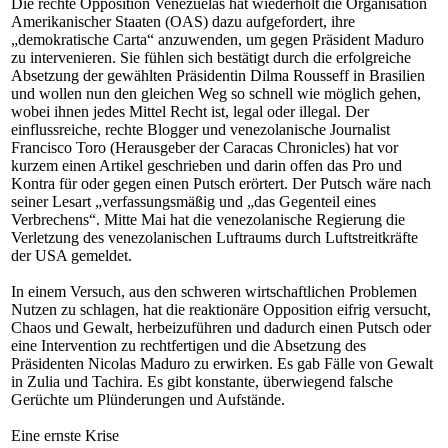
Die rechte Opposition Venezuelas hat wiederholt die Organisation
Amerikanischer Staaten (OAS) dazu aufgefordert, ihre
„demokratische Carta“ anzuwenden, um gegen Präsident Maduro
zu intervenieren. Sie fühlen sich bestätigt durch die erfolgreiche
Absetzung der gewählten Präsidentin Dilma Rousseff in Brasilien
und wollen nun den gleichen Weg so schnell wie möglich gehen,
wobei ihnen jedes Mittel Recht ist, legal oder illegal. Der
einflussreiche, rechte Blogger und venezolanische Journalist
Francisco Toro (Herausgeber der Caracas Chronicles) hat vor
kurzem einen Artikel geschrieben und darin offen das Pro und
Kontra für oder gegen einen Putsch erörtert. Der Putsch wäre nach
seiner Lesart „verfassungsmäßig und „das Gegenteil eines
Verbrechens“. Mitte Mai hat die venezolanische Regierung die
Verletzung des venezolanischen Luftraums durch Luftstreitkräfte
der USA gemeldet.
In einem Versuch, aus den schweren wirtschaftlichen Problemen
Nutzen zu schlagen, hat die reaktionäre Opposition eifrig versucht,
Chaos und Gewalt, herbeizuführen und dadurch einen Putsch oder
eine Intervention zu rechtfertigen und die Absetzung des
Präsidenten Nicolas Maduro zu erwirken. Es gab Fälle von Gewalt
in Zulia und Tachira. Es gibt konstante, überwiegend falsche
Gerüchte um Plünderungen und Aufstände.
Eine ernste Krise