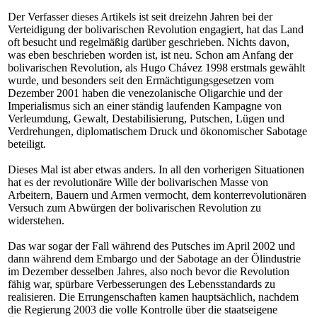
Der Verfasser dieses Artikels ist seit dreizehn Jahren bei der
Verteidigung der bolivarischen Revolution engagiert, hat das Land
oft besucht und regelmäßig darüber geschrieben. Nichts davon,
was eben beschrieben worden ist, ist neu. Schon am Anfang der
bolivarischen Revolution, als Hugo Chávez 1998 erstmals gewählt
wurde, und besonders seit den Ermächtigungsgesetzen vom
Dezember 2001 haben die venezolanische Oligarchie und der
Imperialismus sich an einer ständig laufenden Kampagne von
Verleumdung, Gewalt, Destabilisierung, Putschen, Lügen und
Verdrehungen, diplomatischem Druck und ökonomischer Sabotage
beteiligt.
Dieses Mal ist aber etwas anders. In all den vorherigen Situationen
hat es der revolutionäre Wille der bolivarischen Masse von
Arbeitern, Bauern und Armen vermocht, dem konterrevolutionären
Versuch zum Abwürgen der bolivarischen Revolution zu
widerstehen.
Das war sogar der Fall während des Putsches im April 2002 und
dann während dem Embargo und der Sabotage an der Ölindustrie
im Dezember desselben Jahres, also noch bevor die Revolution
fähig war, spürbare Verbesserungen des Lebensstandards zu
realisieren. Die Errungenschaften kamen hauptsächlich, nachdem
die Regierung 2003 die volle Kontrolle über die staatseigene