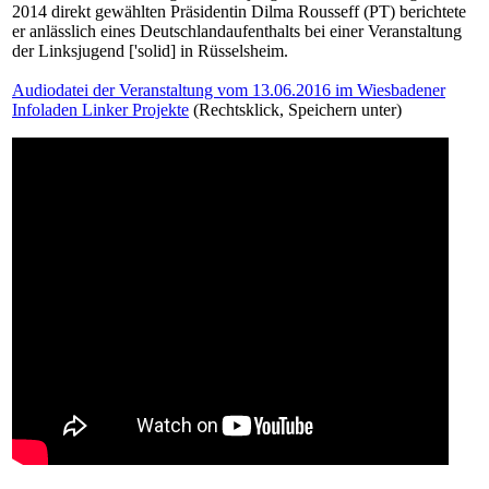
2014 direkt gewählten Präsidentin Dilma Rousseff (PT) berichtete
er anlässlich eines Deutschlandaufenthalts bei einer Veranstaltung
der Linksjugend ['solid] in Rüsselsheim.
Audiodatei der Veranstaltung vom 13.06.2016 im Wiesbadener
Infoladen Linker Projekte
(Rechtsklick, Speichern unter)