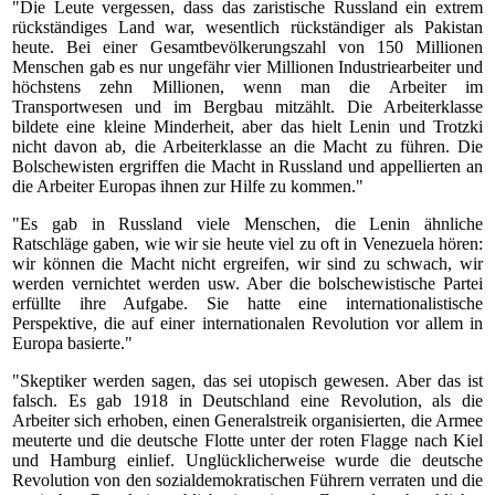
"Die Leute vergessen, dass das zaristische Russland ein extrem
rückständiges Land war, wesentlich rückständiger als Pakistan
heute. Bei einer Gesamtbevölkerungszahl von 150 Millionen
Menschen gab es nur ungefähr vier Millionen Industriearbeiter und
höchstens zehn Millionen, wenn man die Arbeiter im
Transportwesen und im Bergbau mitzählt. Die Arbeiterklasse
bildete eine kleine Minderheit, aber das hielt Lenin und Trotzki
nicht davon ab, die Arbeiterklasse an die Macht zu führen. Die
Bolschewisten ergriffen die Macht in Russland und appellierten an
die Arbeiter Europas ihnen zur Hilfe zu kommen."
"Es gab in Russland viele Menschen, die Lenin ähnliche
Ratschläge gaben, wie wir sie heute viel zu oft in Venezuela hören:
wir können die Macht nicht ergreifen, wir sind zu schwach, wir
werden vernichtet werden usw. Aber die bolschewistische Partei
erfüllte ihre Aufgabe. Sie hatte eine internationalistische
Perspektive, die auf einer internationalen Revolution vor allem in
Europa basierte."
"Skeptiker werden sagen, das sei utopisch gewesen. Aber das ist
falsch. Es gab 1918 in Deutschland eine Revolution, als die
Arbeiter sich erhoben, einen Generalstreik organisierten, die Armee
meuterte und die deutsche Flotte unter der roten Flagge nach Kiel
und Hamburg einlief. Unglücklicherweise wurde die deutsche
Revolution von den sozialdemokratischen Führern verraten und die