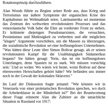
Rotationsprinzip durchzuführen.
Alan Woods führte zu Beginn seiner Rede aus, dass Krieg und
Terrorismus nur äußere Symptome der organischen Krise des
Kapitalismus im Weltmaßstab seien. Lateinamerika sei momentan
das Zentrum des weltweiten revolutionären Prozesses und das
venezolanische Volk habe die Ehre an vorderster Front zu stehen.
Er kritisierte diejenigen Pseudomarxisten, die versuchten,
Pessimismus und Mutlosigkeit zu verbreiten und alle möglichen
"klugen" Argumente vorschöben, um die Massen zu überzeugen,
die sozialistische Revolution sei eine hoffnungsloses Unternehmen.
"Was hätten diese Leute über Simon Bolivar gesagt, als er seinen
revolutionären Kampf für die Unabhängigkeit Südamerikas
begann? Sie hätten gesagt: 'Nein, das ist ein hoffnungsloses
Unterfangen, denn Spanien ist zu stark. Wir müssen vorsichtig
sein.' Und so weiter. Wo wären wir heute, wenn Bolivar auf diese
ehrenwerten Herrschaften gehört hätte? Wir befänden uns immer
noch in der Gewalt der kolonialen Sklaverei."
Im Lauf der Diskussion fragte jemand: "Wie können wir in
Venezuela von einer proletarischen Revolution sprechen, wo doch
die Arbeiterklasse in der Minderheit ist?" Bei der Beantwortung
dieser Frage erinnerte Alan die Zuhörer an die tatsächliche
Situation in Russland vor 1917: