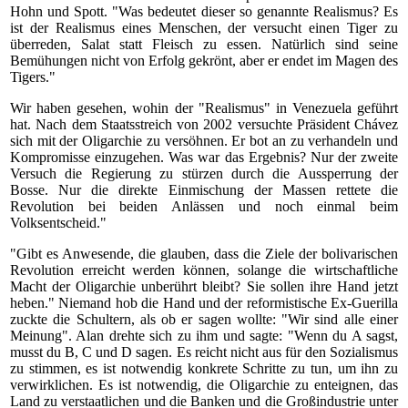
Hohn und Spott. "Was bedeutet dieser so genannte Realismus? Es
ist der Realismus eines Menschen, der versucht einen Tiger zu
überreden, Salat statt Fleisch zu essen. Natürlich sind seine
Bemühungen nicht von Erfolg gekrönt, aber er endet im Magen des
Tigers."
Wir haben gesehen, wohin der "Realismus" in Venezuela geführt
hat. Nach dem Staatsstreich von 2002 versuchte Präsident Chávez
sich mit der Oligarchie zu versöhnen. Er bot an zu verhandeln und
Kompromisse einzugehen. Was war das Ergebnis? Nur der zweite
Versuch die Regierung zu stürzen durch die Aussperrung der
Bosse. Nur die direkte Einmischung der Massen rettete die
Revolution bei beiden Anlässen und noch einmal beim
Volksentscheid."
"Gibt es Anwesende, die glauben, dass die Ziele der bolivarischen
Revolution erreicht werden können, solange die wirtschaftliche
Macht der Oligarchie unberührt bleibt? Sie sollen ihre Hand jetzt
heben." Niemand hob die Hand und der reformistische Ex-Guerilla
zuckte die Schultern, als ob er sagen wollte: "Wir sind alle einer
Meinung". Alan drehte sich zu ihm und sagte: "Wenn du A sagst,
musst du B, C und D sagen. Es reicht nicht aus für den Sozialismus
zu stimmen, es ist notwendig konkrete Schritte zu tun, um ihn zu
verwirklichen. Es ist notwendig, die Oligarchie zu enteignen, das
Land zu verstaatlichen und die Banken und die Großindustrie unter