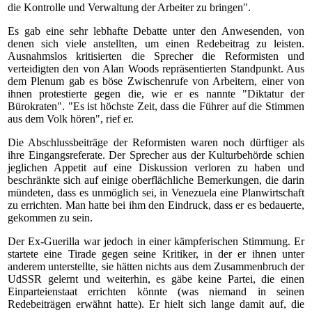
die Kontrolle und Verwaltung der Arbeiter zu bringen".
Es gab eine sehr lebhafte Debatte unter den Anwesenden, von
denen sich viele anstellten, um einen Redebeitrag zu leisten.
Ausnahmslos kritisierten die Sprecher die Reformisten und
verteidigten den von Alan Woods repräsentierten Standpunkt. Aus
dem Plenum gab es böse Zwischenrufe von Arbeitern, einer von
ihnen protestierte gegen die, wie er es nannte "Diktatur der
Bürokraten". "Es ist höchste Zeit, dass die Führer auf die Stimmen
aus dem Volk hören", rief er.
Die Abschlussbeiträge der Reformisten waren noch dürftiger als
ihre Eingangsreferate. Der Sprecher aus der Kulturbehörde schien
jeglichen Appetit auf eine Diskussion verloren zu haben und
beschränkte sich auf einige oberflächliche Bemerkungen, die darin
mündeten, dass es unmöglich sei, in Venezuela eine Planwirtschaft
zu errichten. Man hatte bei ihm den Eindruck, dass er es bedauerte,
gekommen zu sein.
Der Ex-Guerilla war jedoch in einer kämpferischen Stimmung. Er
startete eine Tirade gegen seine Kritiker, in der er ihnen unter
anderem unterstellte, sie hätten nichts aus dem Zusammenbruch der
UdSSR gelernt und weiterhin, es gäbe keine Partei, die einen
Einparteienstaat errichten könnte (was niemand in seinen
Redebeiträgen erwähnt hatte). Er hielt sich lange damit auf, die