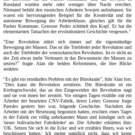
Russland wurden mehr oder weniger über Nacht errichtet.
Niemand befahl den russischen Arbeitern Sowjets aufzubauen. Sie
waren ein hervorragendes Beispiel für die Kreativität und die
autonome Bewegung der Arbeiterklasse, gleiches gilt für die
Pariser Kommune. Genosse Pedro schüttelt den Kopf. Er hat die
elementarsten Tatsachen der revolutionären Geschichte vergessen."
"Eine Revolution stützt sich immer auf die eigenständige
Bewegung der Massen. Das ist die Triebfeder jeder Revolution und
auch die Triebfeder der venezolanischen Revolution. Ist es nicht an
der Zeit etwas mehr Vertrauen in das Bewusstsein der Massen zu
setzen?" fragte Alan die beiden Reformisten, die ihre Blicke
senkten.
"Es gibt ein ernsthaftes Problem mit der Bürokratie", fuhr Alan fort.
"Dies kann die Revolution zerstören. Die Bürokratie ist ein
Krebsgeschwulst, das an den Eingeweiden der Revolution nagt
und sie von innen her zerstört. Vor einigen Tagen erzählte mir ein
Arbeiter der besetzten CNV-Fabrik, deren Leiter, Genosse Jorge
Paredes gestern hier war, folgende Geschichte. Nachdem die
Arbeiter mit der Besetzung begonnen hatten, erschien eines Tages
in der Fabrik ein völlig unbekannter Mann und kündigte sich als
'neuer bolivarischer Fabrikleiter' an. Die Arbeiter erklärten ihm:
'OK. Setzen Sie sich in die Ecke und wir erzählen Ihnen, was wir
beschlossen haben.' Ich meine natürlich nicht, dass wir keine