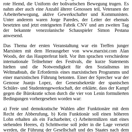
rote Hemd, die Uniform der bolivarischen Bewegung trugen. Es
nahm aber auch eine Anzahl älterer Genossen teil, Veteranen der
Arbeiterbewegung, aktive Gewerkschafter und Kommunisten.
Unter anderem waren Jorge Paredes, der Leiter der ehemals
besetzten und jetzt enteigneten Fabrik CNV und am zweiten Tag
der bekannte venezolanische Schauspieler Simon Pestana
anwesend.
Das Thema der ersten Veranstaltung war ein Treffen junger
Marxisten mit dem Herausgeber von www.marxist.com Alan
Woods, der das Hauptreferat hielt. Vor ihm sprachen verschiedene
internationale Teilnehmer des Festivals, die kurze Statements
hielten und die Notwendigkeit für den Sozialismus im
Weltmaßstab, die Erfordernis eines marxistischen Programms und
einer marxistischen Führung betonten. Einer der Sprecher war der
Genosse Juanjo Lopez, der Generalsekretär der spanischen
Schüler- und Studentengewerkschaft, der erklärte, dass der Kampf
gegen die Bürokratie schon durch die vier von Lenin formulierten
Bedingungen vorhergesehen worden war:
a) Freie und demokratische Wahlen aller Funktionäre mit dem
Recht der Abberufung, b) Kein Funktionär soll einen höheren
Lohn erhalten als ein Facharbeiter, c) Arbeitermilizen statt eines
stehenden Heeres, d) Schrittweise soll jeder in die Lage versetzt
werden, die Führung der Gesellschaft und des Staates nach dem