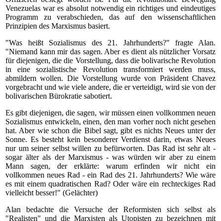
Venezuelas war es absolut notwendig ein richtiges und eindeutiges
Programm zu verabschieden, das auf den wissenschaftlichen
Prinzipien des Marxismus basiert.
"Was heißt Sozialismus des 21. Jahrhunderts?" fragte Alan.
"Niemand kann mir das sagen. Aber es dient als nützlicher Vorsatz
für diejenigen, die die Vorstellung, dass die bolivarische Revolution
in eine sozialistische Revolution transformiert werden muss,
abmildern wollen. Die Vorstellung wurde von Präsident Chavez
vorgebracht und wie viele andere, die er verteidigt, wird sie von der
bolivarischen Bürokratie sabotiert.
Es gibt diejenigen, die sagen, wir müssen einen vollkommen neuen
Sozialismus entwickeln, einen, den man vorher noch nicht gesehen
hat. Aber wie schon die Bibel sagt, gibt es nichts Neues unter der
Sonne. Es besteht kein besonderer Verdienst darin, etwas Neues
nur um seiner selbst willen zu befürworten. Das Rad ist sehr alt -
sogar älter als der Marxismus - was würden wir aber zu einem
Mann sagen, der erklärte: warum erfinden wir nicht ein
vollkommen neues Rad - ein Rad des 21. Jahrhunderts? Wie wäre
es mit einem quadratischen Rad? Oder wäre ein rechteckiges Rad
vielleicht besser!" (Gelächter)
Alan bedachte die Versuche der Reformisten sich selbst als
"Realisten" und die Marxisten als Utopisten zu bezeichnen mit