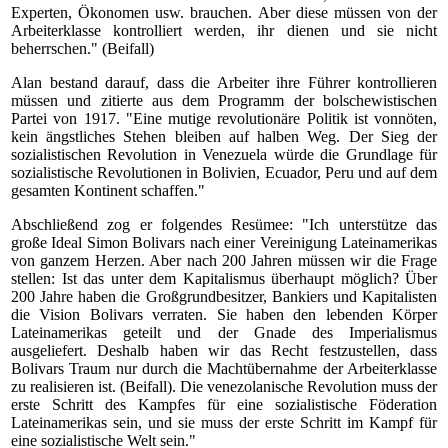
Experten, Ökonomen usw. brauchen. Aber diese müssen von der
Arbeiterklasse kontrolliert werden, ihr dienen und sie nicht
beherrschen." (Beifall)
Alan bestand darauf, dass die Arbeiter ihre Führer kontrollieren
müssen und zitierte aus dem Programm der bolschewistischen
Partei von 1917. "Eine mutige revolutionäre Politik ist vonnöten,
kein ängstliches Stehen bleiben auf halben Weg. Der Sieg der
sozialistischen Revolution in Venezuela würde die Grundlage für
sozialistische Revolutionen in Bolivien, Ecuador, Peru und auf dem
gesamten Kontinent schaffen."
Abschließend zog er folgendes Resümee: "Ich unterstütze das
große Ideal Simon Bolivars nach einer Vereinigung Lateinamerikas
von ganzem Herzen. Aber nach 200 Jahren müssen wir die Frage
stellen: Ist das unter dem Kapitalismus überhaupt möglich? Über
200 Jahre haben die Großgrundbesitzer, Bankiers und Kapitalisten
die Vision Bolivars verraten. Sie haben den lebenden Körper
Lateinamerikas geteilt und der Gnade des Imperialismus
ausgeliefert. Deshalb haben wir das Recht festzustellen, dass
Bolivars Traum nur durch die Machtübernahme der Arbeiterklasse
zu realisieren ist. (Beifall). Die venezolanische Revolution muss der
erste Schritt des Kampfes für eine sozialistische Föderation
Lateinamerikas sein, und sie muss der erste Schritt im Kampf für
eine sozialistische Welt sein."