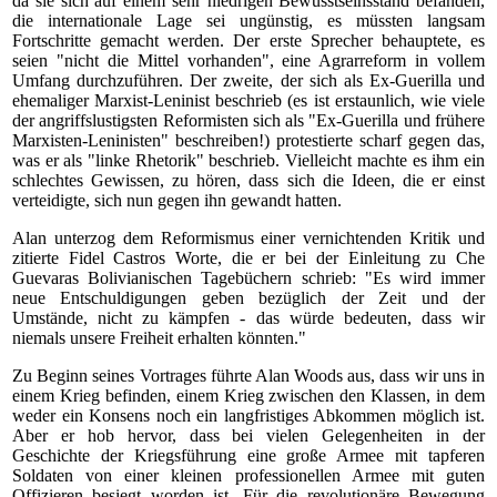
da sie sich auf einem sehr niedrigen Bewusstseinsstand befänden,
die internationale Lage sei ungünstig, es müssten langsam
Fortschritte gemacht werden. Der erste Sprecher behauptete, es
seien "nicht die Mittel vorhanden", eine Agrarreform in vollem
Umfang durchzuführen. Der zweite, der sich als Ex-Guerilla und
ehemaliger Marxist-Leninist beschrieb (es ist erstaunlich, wie viele
der angriffslustigsten Reformisten sich als "Ex-Guerilla und frühere
Marxisten-Leninisten" beschreiben!) protestierte scharf gegen das,
was er als "linke Rhetorik" beschrieb. Vielleicht machte es ihm ein
schlechtes Gewissen, zu hören, dass sich die Ideen, die er einst
verteidigte, sich nun gegen ihn gewandt hatten.
Alan unterzog dem Reformismus einer vernichtenden Kritik und
zitierte Fidel Castros Worte, die er bei der Einleitung zu Che
Guevaras Bolivianischen Tagebüchern schrieb: "Es wird immer
neue Entschuldigungen geben bezüglich der Zeit und der
Umstände, nicht zu kämpfen - das würde bedeuten, dass wir
niemals unsere Freiheit erhalten könnten."
Zu Beginn seines Vortrages führte Alan Woods aus, dass wir uns in
einem Krieg befinden, einem Krieg zwischen den Klassen, in dem
weder ein Konsens noch ein langfristiges Abkommen möglich ist.
Aber er hob hervor, dass bei vielen Gelegenheiten in der
Geschichte der Kriegsführung eine große Armee mit tapferen
Soldaten von einer kleinen professionellen Armee mit guten
Offizieren besiegt worden ist. Für die revolutionäre Bewegung