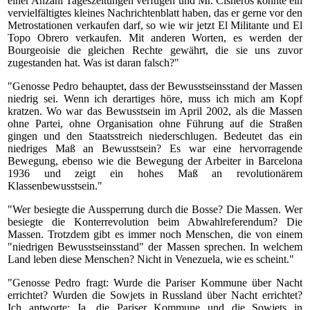
einer Anzahl Tageszeitungen verfügen und Mr. Cisneros könnte ein
vervielfältigtes kleines Nachrichtenblatt haben, das er gerne vor den
Metrostationen verkaufen darf, so wie wir jetzt El Militante und El
Topo Obrero verkaufen. Mit anderen Worten, es werden der
Bourgeoisie die gleichen Rechte gewährt, die sie uns zuvor
zugestanden hat. Was ist daran falsch?"
"Genosse Pedro behauptet, dass der Bewusstseinsstand der Massen
niedrig sei. Wenn ich derartiges höre, muss ich mich am Kopf
kratzen. Wo war das Bewusstsein im April 2002, als die Massen
ohne Partei, ohne Organisation ohne Führung auf die Straßen
gingen und den Staatsstreich niederschlugen. Bedeutet das ein
niedriges Maß an Bewusstsein? Es war eine hervorragende
Bewegung, ebenso wie die Bewegung der Arbeiter in Barcelona
1936 und zeigt ein hohes Maß an revolutionärem
Klassenbewusstsein."
"Wer besiegte die Aussperrung durch die Bosse? Die Massen. Wer
besiegte die Konterrevolution beim Abwahlreferendum? Die
Massen. Trotzdem gibt es immer noch Menschen, die von einem
"niedrigen Bewusstseinsstand" der Massen sprechen. In welchem
Land leben diese Menschen? Nicht in Venezuela, wie es scheint."
"Genosse Pedro fragt: Wurde die Pariser Kommune über Nacht
errichtet? Wurden die Sowjets in Russland über Nacht errichtet?
Ich antworte: Ja, die Pariser Kommune und die Sowjets in