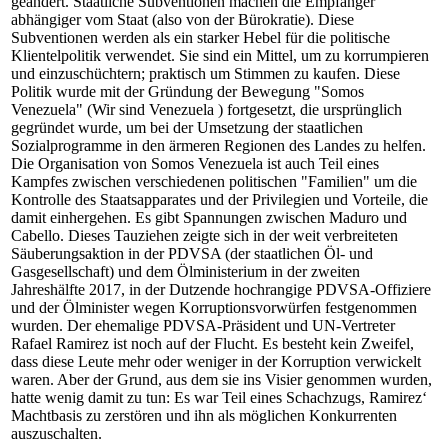
geändert. Staatliche Subventionen machen die Empfänger
abhängiger vom Staat (also von der Bürokratie). Diese
Subventionen werden als ein starker Hebel für die politische
Klientelpolitik verwendet. Sie sind ein Mittel, um zu korrumpieren
und einzuschüchtern; praktisch um Stimmen zu kaufen. Diese
Politik wurde mit der Gründung der Bewegung "Somos
Venezuela" (Wir sind Venezuela ) fortgesetzt, die ursprünglich
gegründet wurde, um bei der Umsetzung der staatlichen
Sozialprogramme in den ärmeren Regionen des Landes zu helfen.
Die Organisation von Somos Venezuela ist auch Teil eines
Kampfes zwischen verschiedenen politischen "Familien" um die
Kontrolle des Staatsapparates und der Privilegien und Vorteile, die
damit einhergehen. Es gibt Spannungen zwischen Maduro und
Cabello. Dieses Tauziehen zeigte sich in der weit verbreiteten
Säuberungsaktion in der PDVSA (der staatlichen Öl- und
Gasgesellschaft) und dem Ölministerium in der zweiten
Jahreshälfte 2017, in der Dutzende hochrangige PDVSA-Offiziere
und der Ölminister wegen Korruptionsvorwürfen festgenommen
wurden. Der ehemalige PDVSA-Präsident und UN-Vertreter
Rafael Ramirez ist noch auf der Flucht. Es besteht kein Zweifel,
dass diese Leute mehr oder weniger in der Korruption verwickelt
waren. Aber der Grund, aus dem sie ins Visier genommen wurden,
hatte wenig damit zu tun: Es war Teil eines Schachzugs, Ramirez‘
Machtbasis zu zerstören und ihn als möglichen Konkurrenten
auszuschalten.