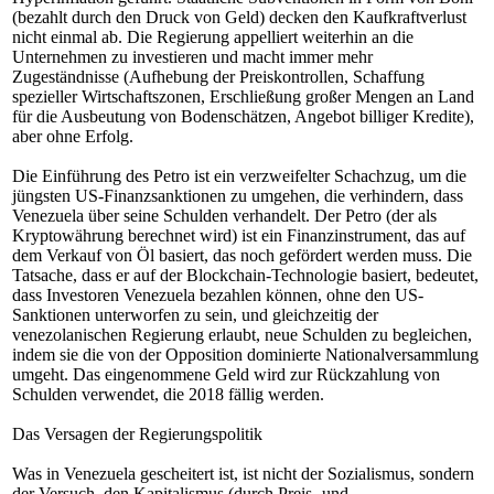
(bezahlt durch den Druck von Geld) decken den Kaufkraftverlust
nicht einmal ab. Die Regierung appelliert weiterhin an die
Unternehmen zu investieren und macht immer mehr
Zugeständnisse (Aufhebung der Preiskontrollen, Schaffung
spezieller Wirtschaftszonen, Erschließung großer Mengen an Land
für die Ausbeutung von Bodenschätzen, Angebot billiger Kredite),
aber ohne Erfolg.
Die Einführung des Petro ist ein verzweifelter Schachzug, um die
jüngsten US-Finanzsanktionen zu umgehen, die verhindern, dass
Venezuela über seine Schulden verhandelt. Der Petro (der als
Kryptowährung berechnet wird) ist ein Finanzinstrument, das auf
dem Verkauf von Öl basiert, das noch gefördert werden muss. Die
Tatsache, dass er auf der Blockchain-Technologie basiert, bedeutet,
dass Investoren Venezuela bezahlen können, ohne den US-
Sanktionen unterworfen zu sein, und gleichzeitig der
venezolanischen Regierung erlaubt, neue Schulden zu begleichen,
indem sie die von der Opposition dominierte Nationalversammlung
umgeht. Das eingenommene Geld wird zur Rückzahlung von
Schulden verwendet, die 2018 fällig werden.
Das Versagen der Regierungspolitik
Was in Venezuela gescheitert ist, ist nicht der Sozialismus, sondern
der Versuch, den Kapitalismus (durch Preis- und