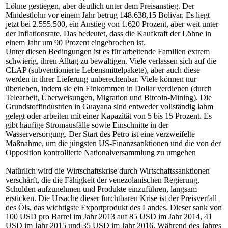
Löhne gestiegen, aber deutlich unter dem Preisanstieg. Der
Mindestlohn vor einem Jahr betrug 148.638,15 Bolivar. Es liegt
jetzt bei 2.555.500, ein Anstieg von 1.620 Prozent, aber weit unter
der Inflationsrate. Das bedeutet, dass die Kaufkraft der Löhne in
einem Jahr um 90 Prozent eingebrochen ist.
Unter diesen Bedingungen ist es für arbeitende Familien extrem
schwierig, ihren Alltag zu bewältigen. Viele verlassen sich auf die
CLAP (subventionierte Lebensmittelpakete), aber auch diese
werden in ihrer Lieferung unberechenbar. Viele können nur
überleben, indem sie ein Einkommen in Dollar verdienen (durch
Telearbeit, Überweisungen, Migration und Bitcoin-Mining). Die
Grundstoffindustrien in Guayana sind entweder vollständig lahm
gelegt oder arbeiten mit einer Kapazität von 5 bis 15 Prozent. Es
gibt häufige Stromausfälle sowie Einschnitte in der
Wasserversorgung. Der Start des Petro ist eine verzweifelte
Maßnahme, um die jüngsten US-Finanzsanktionen und die von der
Opposition kontrollierte Nationalversammlung zu umgehen
Natürlich wird die Wirtschaftskrise durch Wirtschaftssanktionen
verschärft, die die Fähigkeit der venezolanischen Regierung,
Schulden aufzunehmen und Produkte einzuführen, langsam
ersticken. Die Ursache dieser furchtbaren Krise ist der Preisverfall
des Öls, das wichtigste Exportprodukt des Landes. Dieser sank von
100 USD pro Barrel im Jahr 2013 auf 85 USD im Jahr 2014, 41
USD im Jahr 2015 und 35 USD im Jahr 2016. Während des Jahres