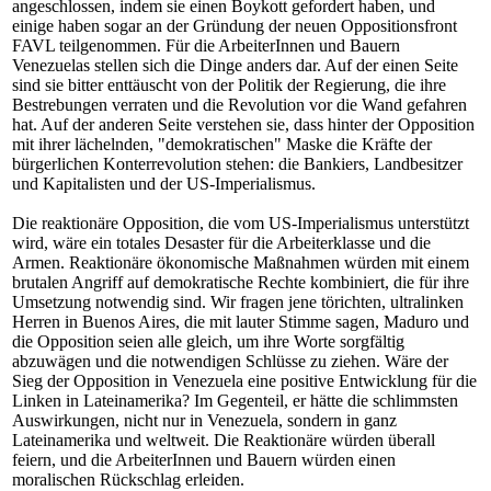
angeschlossen, indem sie einen Boykott gefordert haben, und
einige haben sogar an der Gründung der neuen Oppositionsfront
FAVL teilgenommen. Für die ArbeiterInnen und Bauern
Venezuelas stellen sich die Dinge anders dar. Auf der einen Seite
sind sie bitter enttäuscht von der Politik der Regierung, die ihre
Bestrebungen verraten und die Revolution vor die Wand gefahren
hat. Auf der anderen Seite verstehen sie, dass hinter der Opposition
mit ihrer lächelnden, "demokratischen" Maske die Kräfte der
bürgerlichen Konterrevolution stehen: die Bankiers, Landbesitzer
und Kapitalisten und der US-Imperialismus.
Die reaktionäre Opposition, die vom US-Imperialismus unterstützt
wird, wäre ein totales Desaster für die Arbeiterklasse und die
Armen. Reaktionäre ökonomische Maßnahmen würden mit einem
brutalen Angriff auf demokratische Rechte kombiniert, die für ihre
Umsetzung notwendig sind. Wir fragen jene törichten, ultralinken
Herren in Buenos Aires, die mit lauter Stimme sagen, Maduro und
die Opposition seien alle gleich, um ihre Worte sorgfältig
abzuwägen und die notwendigen Schlüsse zu ziehen. Wäre der
Sieg der Opposition in Venezuela eine positive Entwicklung für die
Linken in Lateinamerika? Im Gegenteil, er hätte die schlimmsten
Auswirkungen, nicht nur in Venezuela, sondern in ganz
Lateinamerika und weltweit. Die Reaktionäre würden überall
feiern, und die ArbeiterInnen und Bauern würden einen
moralischen Rückschlag erleiden.