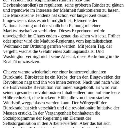
Devisenkontrollen) zu regulieren, seine gröberen Ränder zu glätten
und irgendwie im Interesse der Mehrheit funktionieren zu lassen.
Die Marxistische Tendenz hat schon vor langer Zeit darauf
hingewiesen, dass es nicht möglich ist, Elemente der
Nationalisierung und der staatlichen Planung mit einer
Marktwirtschaft zu verbinden. Dieses Experiment würde
unweigerlich im Chaos enden - genau das sehen wir jetzt. Früher
oder später wird die Maduro-Regierung vom kapitalistischen
Weltmarkt zur Ordnung gerufen werden. Mit jedem Tag, der
vergeht, wächst die Gefahr eines Zahlungsausfalls. Und
Washington verbirgt nicht seine Absicht, diese Bedrohung in die
Realität umzusetzen.
Chavez warnte wiederholt vor einer konterrevolutionären
Bürokratie. Bürokratie ist ein Krebs, der an den Eingeweiden der
Revolution nagt und ihn von innen zerstört. Nach und nach wird
die Bolivarische Revolution von innen ausgehöhlt. Es wird von
seinem gesamten revolutionären Inhalt entleert und auf eine leere
Hülle reduziert, eine trockene Hülle, die von einem starken
Windstoß weggeblasen werden kann. Der Würgegriff der
Bürokratie hat sich verschärft und die revolutionäre Initiative der
Massen erstickt. In der Vergangenheit beinhalteten die
Sozialprogramme der Regierung ein Element der
Selbstorganisation in den Arbeitervierteln. Aber das hat sich