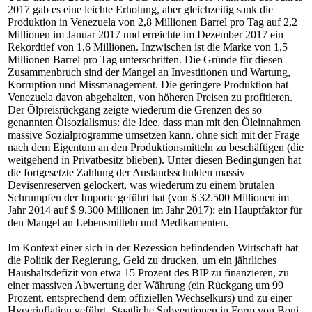
2017 gab es eine leichte Erholung, aber gleichzeitig sank die
Produktion in Venezuela von 2,8 Millionen Barrel pro Tag auf 2,2
Millionen im Januar 2017 und erreichte im Dezember 2017 ein
Rekordtief von 1,6 Millionen. Inzwischen ist die Marke von 1,5
Millionen Barrel pro Tag unterschritten. Die Gründe für diesen
Zusammenbruch sind der Mangel an Investitionen und Wartung,
Korruption und Missmanagement. Die geringere Produktion hat
Venezuela davon abgehalten, von höheren Preisen zu profitieren.
Der Ölpreisrückgang zeigte wiederum die Grenzen des so
genannten Ölsozialismus: die Idee, dass man mit den Öleinnahmen
massive Sozialprogramme umsetzen kann, ohne sich mit der Frage
nach dem Eigentum an den Produktionsmitteln zu beschäftigen (die
weitgehend in Privatbesitz blieben). Unter diesen Bedingungen hat
die fortgesetzte Zahlung der Auslandsschulden massiv
Devisenreserven gelockert, was wiederum zu einem brutalen
Schrumpfen der Importe geführt hat (von $ 32.500 Millionen im
Jahr 2014 auf $ 9.300 Millionen im Jahr 2017): ein Hauptfaktor für
den Mangel an Lebensmitteln und Medikamenten.
Im Kontext einer sich in der Rezession befindenden Wirtschaft hat
die Politik der Regierung, Geld zu drucken, um ein jährliches
Haushaltsdefizit von etwa 15 Prozent des BIP zu finanzieren, zu
einer massiven Abwertung der Währung (ein Rückgang um 99
Prozent, entsprechend dem offiziellen Wechselkurs) und zu einer
Hyperinflation geführt. Staatliche Subventionen in Form von Boni