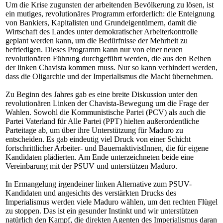
Um die Krise zugunsten der arbeitenden Bevölkerung zu lösen, ist
ein mutiges, revolutionäres Programm erforderlich: die Enteignung
von Bankiers, Kapitalisten und Grundeigentümern, damit die
Wirtschaft des Landes unter demokratischer Arbeiterkontrolle
geplant werden kann, um die Bedürfnisse der Mehrheit zu
befriedigen. Dieses Programm kann nur von einer neuen
revolutionären Führung durchgeführt werden, die aus den Reihen
der linken Chavista kommen muss. Nur so kann verhindert werden,
dass die Oligarchie und der Imperialismus die Macht übernehmen.
Zu Beginn des Jahres gab es eine breite Diskussion unter den
revolutionären Linken der Chavista-Bewegung um die Frage der
Wahlen. Sowohl die Kommunistische Partei (PCV) als auch die
Partei Vaterland für Alle Partei (PPT) hielten außerordentliche
Parteitage ab, um über ihre Unterstützung für Maduro zu
entscheiden. Es gab eindeutig viel Druck von einer Schicht
fortschrittlicher Arbeiter- und BauernaktivistInnen, die für eigene
Kandidaten plädierten. Am Ende unterzeichneten beide eine
Vereinbarung mit der PSUV und unterstützen Maduro.
In Ermangelung irgendeiner linken Alternative zum PSUV-
Kandidaten und angesichts des verstärkten Drucks des
Imperialismus werden viele Maduro wählen, um den rechten Flügel
zu stoppen. Das ist ein gesunder Instinkt und wir unterstützen
natürlich den Kampf, die direkten Agenten des Imperialismus daran