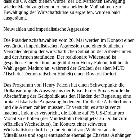
dass die CA dazu dienen würde, der Bolivarischen Bewegung
wieder Macht zu geben oder entscheidende Maßnahmen zur
Bewältigung der Wirtschaftskrise zu ergreifen, wurden bald
ausgeräumt.
Neuwahlen und imperialistische Aggression
Die Präsidentschaftswahlen vom 20. Mai werden im Kontext einer
verstärkten imperialistischen Aggression und einer deutlichen
Verschlechterung der wirtschaftlichen Situation der ArbeiterInnen
und der Armen stattfinden. Der reaktionäre Widerstand ist
gespalten. Eine Sektion, angeführt von Henry Falcón, tritt bei der
Wahl gegen Maduro an, während der Großteil der alten MUD
(Tisch der Demokratischen Einheit) einen Boykott fordert.
Das Programm von Henry Falcón hat einen Schwerpunkt: die
Dollarisierung als Ausweg aus der Krise. In der Praxis würde die
Abschaffung der Geldpolitik aus den Händen der Regierung eine
brutale fiskalische Anpassung bedeuten, für die die ArbeiterInnen
und die Armen zahlen müssten. Er versucht, es attraktiver zu
machen, indem er verspricht, die Löhne auf 75 US-Dollar pro
Monat zu erhöhen (der Mindestlohn beträgt jetzt 36 Dollar zum
offiziellen Wechselkurs). Im Kontext einer schweren
Wirtschaftskrise hofft er, eine Schicht von Wählern aus der
Mittelklasse und sogar enttäuschte ehemalige Chavista-Anhänger