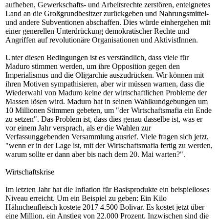
aufheben, Gewerkschafts- und Arbeitsrechte zerstören, enteignetes
Land an die Großgrundbesitzer zurückgeben und Nahrungsmittel-
und andere Subventionen abschaffen. Dies würde einhergehen mit
einer generellen Unterdrückung demokratischer Rechte und
Angriffen auf revolutionäre Organisationen und AktivistInnen.
Unter diesen Bedingungen ist es verständlich, dass viele für
Maduro stimmen werden, um ihre Opposition gegen den
Imperialismus und die Oligarchie auszudrücken. Wir können mit
ihren Motiven sympathisieren, aber wir müssen warnen, dass die
Wiederwahl von Maduro keine der wirtschaftlichen Probleme der
Massen lösen wird. Maduro hat in seinen Wahlkundgebungen um
10 Millionen Stimmen gebeten, um "der Wirtschaftsmafia ein Ende
zu setzen". Das Problem ist, dass dies genau dasselbe ist, was er
vor einem Jahr versprach, als er die Wahlen zur
Verfassunggebenden Versammlung ausrief. Viele fragen sich jetzt,
"wenn er in der Lage ist, mit der Wirtschaftsmafia fertig zu werden,
warum sollte er dann aber bis nach dem 20. Mai warten?".
Wirtschaftskrise
Im letzten Jahr hat die Inflation für Basisprodukte ein beispielloses
Niveau erreicht. Um ein Beispiel zu geben: Ein Kilo
Hähnchenfleisch kostete 2017 4.500 Bolivar. Es kostet jetzt über
eine Million, ein Anstieg von 22.000 Prozent. Inzwischen sind die