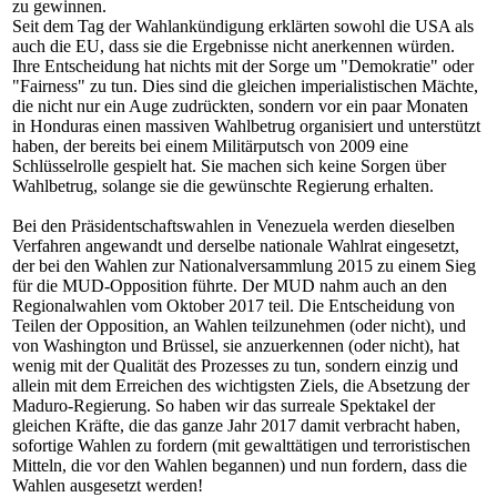
zu gewinnen.
Seit dem Tag der Wahlankündigung erklärten sowohl die USA als
auch die EU, dass sie die Ergebnisse nicht anerkennen würden.
Ihre Entscheidung hat nichts mit der Sorge um "Demokratie" oder
"Fairness" zu tun. Dies sind die gleichen imperialistischen Mächte,
die nicht nur ein Auge zudrückten, sondern vor ein paar Monaten
in Honduras einen massiven Wahlbetrug organisiert und unterstützt
haben, der bereits bei einem Militärputsch von 2009 eine
Schlüsselrolle gespielt hat. Sie machen sich keine Sorgen über
Wahlbetrug, solange sie die gewünschte Regierung erhalten.
Bei den Präsidentschaftswahlen in Venezuela werden dieselben
Verfahren angewandt und derselbe nationale Wahlrat eingesetzt,
der bei den Wahlen zur Nationalversammlung 2015 zu einem Sieg
für die MUD-Opposition führte. Der MUD nahm auch an den
Regionalwahlen vom Oktober 2017 teil. Die Entscheidung von
Teilen der Opposition, an Wahlen teilzunehmen (oder nicht), und
von Washington und Brüssel, sie anzuerkennen (oder nicht), hat
wenig mit der Qualität des Prozesses zu tun, sondern einzig und
allein mit dem Erreichen des wichtigsten Ziels, die Absetzung der
Maduro-Regierung. So haben wir das surreale Spektakel der
gleichen Kräfte, die das ganze Jahr 2017 damit verbracht haben,
sofortige Wahlen zu fordern (mit gewalttätigen und terroristischen
Mitteln, die vor den Wahlen begannen) und nun fordern, dass die
Wahlen ausgesetzt werden!