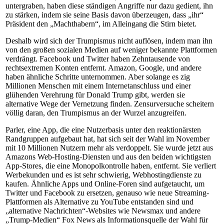
untergraben, haben diese ständigen Angriffe nur dazu gedient, ihn
zu stärken, indem sie seine Basis davon überzeugen, dass „ihr“
Präsident den „Machthabern“, im Alleingang die Stirn bietet.
Deshalb wird sich der Trumpismus nicht auflösen, indem man ihn
von den großen sozialen Medien auf weniger bekannte Plattformen
verdrängt. Facebook und Twitter haben Zehntausende von
rechtsextremen Konten entfernt. Amazon, Google, und andere
haben ähnliche Schritte unternommen. Aber solange es zig
Millionen Menschen mit einem Internetanschluss und einer
glühenden Verehrung für Donald Trump gibt, werden sie
alternative Wege der Vernetzung finden. Zensurversuche scheitern
völlig daran, den Trumpismus an der Wurzel anzugreifen.
Parler, eine App, die eine Nutzerbasis unter den reaktionärsten
Randgruppen aufgebaut hat, hat sich seit der Wahl im November
mit 10 Millionen Nutzern mehr als verdoppelt. Sie wurde jetzt aus
Amazons Web-Hosting-Diensten und aus den beiden wichtigsten
App-Stores, die eine Monopolkontrolle haben, entfernt. Sie verliert
Werbekunden und es ist sehr schwierig, Webhostingdienste zu
kaufen. Ähnliche Apps und Online-Foren sind aufgetaucht, um
Twitter und Facebook zu ersetzen, genauso wie neue Streaming-
Plattformen als Alternative zu YouTube entstanden sind und
„alternative Nachrichten“-Websites wie Newsmax und andere
„Trump-Medien“ Fox News als Informationsquelle der Wahl für