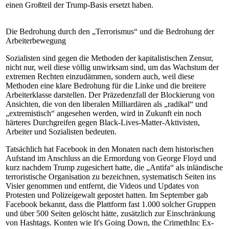
einen Großteil der Trump-Basis ersetzt haben.
Die Bedrohung durch den „Terrorismus“ und die Bedrohung der
Arbeiterbewegung
Sozialisten sind gegen die Methoden der kapitalistischen Zensur,
nicht nur, weil diese völlig unwirksam sind, um das Wachstum der
extremen Rechten einzudämmen, sondern auch, weil diese
Methoden eine klare Bedrohung für die Linke und die breitere
Arbeiterklasse darstellen. Der Präzedenzfall der Blockierung von
Ansichten, die von den liberalen Milliardären als „radikal“ und
„extremistisch“ angesehen werden, wird in Zukunft ein noch
härteres Durchgreifen gegen Black-Lives-Matter-Aktivisten,
Arbeiter und Sozialisten bedeuten.
Tatsächlich hat Facebook in den Monaten nach dem historischen
Aufstand im Anschluss an die Ermordung von George Floyd und
kurz nachdem Trump zugesichert hatte, die „Antifa“ als inländische
terroristische Organisation zu bezeichnen, systematisch Seiten ins
Visier genommen und entfernt, die Videos und Updates von
Protesten und Polizeigewalt gepostet hatten. Im September gab
Facebook bekannt, dass die Plattform fast 1.000 solcher Gruppen
und über 500 Seiten gelöscht hätte, zusätzlich zur Einschränkung
von Hashtags. Konten wie It's Going Down, the CrimethInc Ex-