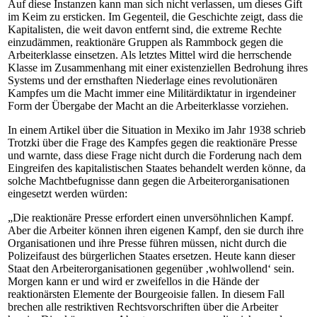
Auf diese Instanzen kann man sich nicht verlassen, um dieses Gift
im Keim zu ersticken. Im Gegenteil, die Geschichte zeigt, dass die
Kapitalisten, die weit davon entfernt sind, die extreme Rechte
einzudämmen, reaktionäre Gruppen als Rammbock gegen die
Arbeiterklasse einsetzen. Als letztes Mittel wird die herrschende
Klasse im Zusammenhang mit einer existenziellen Bedrohung ihres
Systems und der ernsthaften Niederlage eines revolutionären
Kampfes um die Macht immer eine Militärdiktatur in irgendeiner
Form der Übergabe der Macht an die Arbeiterklasse vorziehen.
In einem Artikel über die Situation in Mexiko im Jahr 1938 schrieb
Trotzki über die Frage des Kampfes gegen die reaktionäre Presse
und warnte, dass diese Frage nicht durch die Forderung nach dem
Eingreifen des kapitalistischen Staates behandelt werden könne, da
solche Machtbefugnisse dann gegen die Arbeiterorganisationen
eingesetzt werden würden:
„Die reaktionäre Presse erfordert einen unversöhnlichen Kampf.
Aber die Arbeiter können ihren eigenen Kampf, den sie durch ihre
Organisationen und ihre Presse führen müssen, nicht durch die
Polizeifaust des bürgerlichen Staates ersetzen. Heute kann dieser
Staat den Arbeiterorganisationen gegenüber ‚wohlwollend‘ sein.
Morgen kann er und wird er zweifellos in die Hände der
reaktionärsten Elemente der Bourgeoisie fallen. In diesem Fall
brechen alle restriktiven Rechtsvorschriften über die Arbeiter