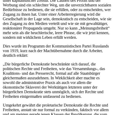
unter kapitalistischer Zensur. Die Launen des Profits und der
Werbung sind ein schlechter Weg, um die unverzichtbaren sozialen
Bedürfnisse zu bedienen, die sie erfüllen, oder zu entscheiden, wer
Zugang zu ihnen hat. Unter einer Arbeiterregierung wird die
Gesellschaft in der Lage sein, demokratisch zu entscheiden, wie sie
den Zugang zu den Medien verteilt und wie sie mit gewalttätiger,
reaktionärer Propaganda umgeht. Nur so kann „Meinungsfreiheit“
mehr sein als die heuchlerische, leere Phrase, die wir jetzt kennen,
sondern mit wirklichem Leben erfüllt werden.
Dies wurde im Programm der Kommunistischen Partei Russlands
von 1919, kurz nach der Machtübernahme durch die Arbeiter,
deutlich erklärt:
„Die bürgerliche Demokratie beschränkte sich darauf, die
politischen Rechte und Freiheiten, wie das Versammlungs-, das
Koalitions- und das Presserecht, formal auf alle Staatsbürger
gleichermaßen auszudehnen. In Wirklichkeit aber machte es
sowohl die administrative Praxis als auch vor allem die
ökonomische Sklaverei der Werktätigen letzteren unter der
bürgerlichen Demokratie stets unmöglich, sich der Rechte und
Freiheiten einigermaßen umfassend zu bedienen.
Umgekehrt gewährt die proletarische Demokratie die Rechte und
Freiheiten, anstatt sie nur formal zu verkünden, faktisch vor allem
und am meisten gerade jenen Klassen der Bevölkerung, die vom