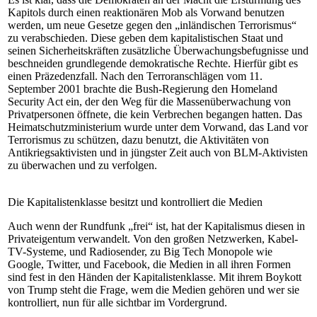
Kapitols durch einen reaktionären Mob als Vorwand benutzen
werden, um neue Gesetze gegen den „inländischen Terrorismus“
zu verabschieden. Diese geben dem kapitalistischen Staat und
seinen Sicherheitskräften zusätzliche Überwachungsbefugnisse und
beschneiden grundlegende demokratische Rechte. Hierfür gibt es
einen Präzedenzfall. Nach den Terroranschlägen vom 11.
September 2001 brachte die Bush-Regierung den Homeland
Security Act ein, der den Weg für die Massenüberwachung von
Privatpersonen öffnete, die kein Verbrechen begangen hatten. Das
Heimatschutzministerium wurde unter dem Vorwand, das Land vor
Terrorismus zu schützen, dazu benutzt, die Aktivitäten von
Antikriegsaktivisten und in jüngster Zeit auch von BLM-Aktivisten
zu überwachen und zu verfolgen.
Die Kapitalistenklasse besitzt und kontrolliert die Medien
Auch wenn der Rundfunk „frei“ ist, hat der Kapitalismus diesen in
Privateigentum verwandelt. Von den großen Netzwerken, Kabel-
TV-Systeme, und Radiosender, zu Big Tech Monopole wie
Google, Twitter, und Facebook, die Medien in all ihren Formen
sind fest in den Händen der Kapitalistenklasse. Mit ihrem Boykott
von Trump steht die Frage, wem die Medien gehören und wer sie
kontrolliert, nun für alle sichtbar im Vordergrund.