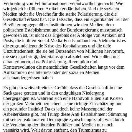
Verbreitung von Fehlinformationen verantwortlich gemacht. Wie
wir jedoch in früheren Artikeln erklärt haben, sind die sozialen
Medien nicht die Ursache für die starke Polarisierung, die die
Gesellschaft erfasst hat. Die Tatsache, dass ein signifikanter Teil der
Bevölkerung gegenüber Institutionen wie den Medien, dem
politischen Establishment und der Bundesregierung misstrauisch
geworden ist, ist nicht das Ergebnis der Abfolge von Artikeln und
Posts, die in ihren Social-Media-Feeds auftauchen. Vielmehr ist es
die zugrundeliegende Krise des Kapitalismus und die tiefe
Unzufriedenheit, die sie bei Dutzenden von Millionen hervorruft,
die sie dazu bringt, den Status quo abzulehnen. Wir sollten uns
daran erinnern, dass Polarisierung, Revolution und
Konterrevolution die menschlichen Gesellschaften lange vor dem
Aufkommen des Internets oder der sozialen Medien
auseinandergerissen haben.
Es gibt ein weitverbreitetes Gefühl, dass die Gesellschaft in eine
Sackgasse geraten und in den endgültigen Niedergang
übergegangen ist, während sich eine Handvoll Eliten auf Kosten
der großen Mehrheit bereichert – eine richtige Einschätzung und
ein gesunder Instinkt! Da es jedoch keine Massenpartei der
Arbeiterklasse gibt, hat Trump diese Anti-Establishment-Stimmung
mit seiner reaktionären Demagogie zynisch angezapft, was durch
die Verachtung der liberalen Politiker und Medien nur noch
verstärkt wird. Weit davon entfernt, den Trumpismus zu