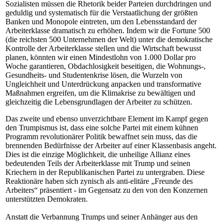
Sozialisten müssen die Rhetorik beider Parteien durchdringen und
geduldig und systematisch für die Verstaatlichung der größten
Banken und Monopole eintreten, um den Lebensstandard der
Arbeiterklasse dramatisch zu erhöhen. Indem wir die Fortune 500
(die reichsten 500 Unternehmen der Welt) unter die demokratische
Kontrolle der Arbeiterklasse stellen und die Wirtschaft bewusst
planen, könnten wir einen Mindestlohn von 1.000 Dollar pro
Woche garantieren, Obdachlosigkeit beseitigen, die Wohnungs-,
Gesundheits- und Studentenkrise lösen, die Wurzeln von
Ungleichheit und Unterdrückung anpacken und transformative
Maßnahmen ergreifen, um die Klimakrise zu bewältigen und
gleichzeitig die Lebensgrundlagen der Arbeiter zu schützen.
Das zweite und ebenso unverzichtbare Element im Kampf gegen
den Trumpismus ist, dass eine solche Partei mit einem kühnen
Programm revolutionärer Politik bewaffnet sein muss, das die
brennenden Bedürfnisse der Arbeiter auf einer Klassenbasis angeht.
Dies ist die einzige Möglichkeit, die unheilige Allianz eines
bedeutenden Teils der Arbeiterklasse mit Trump und seinen
Kriechern in der Republikanischen Partei zu untergraben. Diese
Reaktionäre haben sich zynisch als anti-elitäre „Freunde des
Arbeiters“ präsentiert - im Gegensatz zu den von den Konzernen
unterstützten Demokraten.
Anstatt die Verbannung Trumps und seiner Anhänger aus den