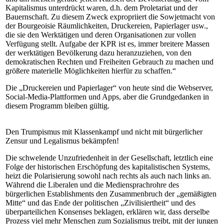
Kapitalismus unterdrückt waren, d.h. dem Proletariat und der
Bauernschaft. Zu diesem Zweck expropriiert die Sowjetmacht von
der Bourgeoisie Räumlichkeiten, Druckereien, Papierlager usw.,
die sie den Werktätigen und deren Organisationen zur vollen
Verfügung stellt. Aufgabe der KPR ist es, immer breitere Massen
der werktätigen Bevölkerung dazu heranzuziehen, von den
demokratischen Rechten und Freiheiten Gebrauch zu machen und
größere materielle Möglichkeiten hierfür zu schaffen.“
Die „Druckereien und Papierlager“ von heute sind die Webserver,
Social-Media-Plattformen und Apps, aber die Grundgedanken in
diesem Programm bleiben gültig.
Den Trumpismus mit Klassenkampf und nicht mit bürgerlicher
Zensur und Legalismus bekämpfen!
Die schwelende Unzufriedenheit in der Gesellschaft, letztlich eine
Folge der historischen Erschöpfung des kapitalistischen Systems,
heizt die Polarisierung sowohl nach rechts als auch nach links an.
Während die Liberalen und die Mediensprachrohre des
bürgerlichen Establishments den Zusammenbruch der „gemäßigten
Mitte“ und das Ende der politischen „Zivilisiertheit“ und des
überparteilichen Konsenses beklagen, erklären wir, dass derselbe
Prozess viel mehr Menschen zum Sozialismus treibt, mit der jungen