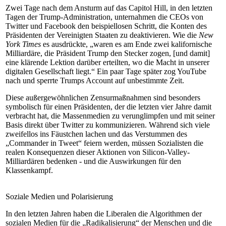
Zwei Tage nach dem Ansturm auf das Capitol Hill, in den letzten
Tagen der Trump-Administration, unternahmen die CEOs von
Twitter und Facebook den beispiellosen Schritt, die Konten des
Präsidenten der Vereinigten Staaten zu deaktivieren. Wie die
New
York Times
es ausdrückte, „waren es am Ende zwei kalifornische
Milliardäre, die Präsident Trump den Stecker zogen, [und damit]
eine klärende Lektion darüber erteilten, wo die Macht in unserer
digitalen Gesellschaft liegt.“ Ein paar Tage später zog YouTube
nach und sperrte Trumps Account auf unbestimmte Zeit.
Diese außergewöhnlichen Zensurmaßnahmen sind besonders
symbolisch für einen Präsidenten, der die letzten vier Jahre damit
verbracht hat, die Massenmedien zu verunglimpfen und mit seiner
Basis direkt über Twitter zu kommunizieren. Während sich viele
zweifellos ins Fäustchen lachen und das Verstummen des
„Commander in Tweet“ feiern werden, müssen Sozialisten die
realen Konsequenzen dieser Aktionen von Silicon-Valley-
Milliardären bedenken - und die Auswirkungen für den
Klassenkampf.
Soziale Medien und Polarisierung
In den letzten Jahren haben die Liberalen die Algorithmen der
sozialen Medien für die „Radikalisierung“ der Menschen und die