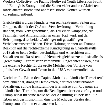
Workers Collective, the Pacific Northwest Youth Liberation Front,
und Enough is Enough, und die Seiten vieler anderer Aktivisten
sowie anarchistische und antifaschistische Konten wurden
kurzerhand entfernt.
Gleichzeitig wurden Hunderte von rechtsextremen Seiten und
Gruppen, die mit der Q-Anon-Verschwörung in Verbindung
standen, vom Netz genommen, als Teil einer Kampagne, die
Faschisten und Antifaschisten in einen Topf warf, mit der
Behauptung, dass beide „Anhänger mit gewalttätigen
Verhaltensmustern“ hätten. Diese Haltung erinnert an Trumps
Reaktion auf die rechtsextreme Kundgebung in Charlottesville
2018 als er beide Seiten beschuldigte und Anarchisten und
Sozialisten mit Rassisten und Neonazis gleichsetzte und sie alle als
„gewalttätige Extremisten“ verdammte. Ungeachtet dessen, dass
die extreme Rechte für die große Mehrheit der Vorfälle von
politischer Gewalt und Terror in den USA verantwortlich ist.
Nachdem Joe Biden den Capitol-Mob als „inländische Terroristen“
bezeichnet hat, drängen Demokraten, darunter selbsternannte
Sozialisten, auf die Einstufung der Ereignisse vom 6. Januar als
inländischen Terrorakt, um die Beteiligten härter zu verfolgen und
Trump selbst für seine Rolle bei der Anstiftung zu belasten. Sie
geben sich der Illusion hin, dass die Macht des Staates den
Trumpismus für immer ausmerzen kann.