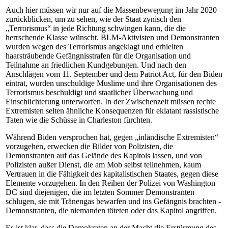
Auch hier müssen wir nur auf die Massenbewegung im Jahr 2020
zurückblicken, um zu sehen, wie der Staat zynisch den
„Terrorismus“ in jede Richtung schwingen kann, die die
herrschende Klasse wünscht. BLM-Aktivisten und Demonstranten
wurden wegen des Terrorismus angeklagt und erhielten
haarsträubende Gefängnisstrafen für die Organisation und
Teilnahme an friedlichen Kundgebungen. Und nach den
Anschlägen vom 11. September und dem Patriot Act, für den Biden
eintrat, wurden unschuldige Muslime und ihre Organisationen des
Terrorismus beschuldigt und staatlicher Überwachung und
Einschüchterung unterworfen. In der Zwischenzeit müssen rechte
Extremisten selten ähnliche Konsequenzen für eklatant rassistische
Taten wie die Schüsse in Charleston fürchten.
Während Biden versprochen hat, gegen „inländische Extremisten“
vorzugehen, erwecken die Bilder von Polizisten, die
Demonstranten auf das Gelände des Kapitols lassen, und von
Polizisten außer Dienst, die am Mob selbst teilnehmen, kaum
Vertrauen in die Fähigkeit des kapitalistischen Staates, gegen diese
Elemente vorzugehen. In den Reihen der Polizei von Washington
DC sind diejenigen, die im letzten Sommer Demonstranten
schlugen, sie mit Tränengas bewarfen und ins Gefängnis brachten -
Demonstranten, die niemanden töteten oder das Kapitol angriffen.
Es ist klar, dass die Demokraten an der Macht die Erstürmung des