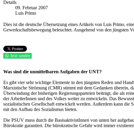
Details
09. Februar 2007
Luis Primo
Dies ist die deutsche Übersetzung eines Artikels von Luis Primo, e
Gewerkschaftsbewegung beleuchtet. Ausgehend von den jüngsten Vors
Jetzt senden
Was sind die unmittelbaren Aufgaben der UNT?
Es gibt vier sehr wichtige Elemente in den jüngsten Reden und Handlu
Marxistische Strömung (CMR) stimmt mit dem Gedanken überein, dass
Überwindung der bisherigen Regierungsparteien beiträgt, die als rein
der ArbeiterInnen und des Volkes weiter zu entwickeln. Das Bewussts
sozialistischen Gesellschaft entwickelt werden. Außerdem kann die S
mit den Aufbau des Sozialismus bieten.
Die PSUV muss durch die BasisaktivistInnen von unten her aufgebaut 
Bürokratie garantiert. Die bürokratische Gefahr wird immer existiere