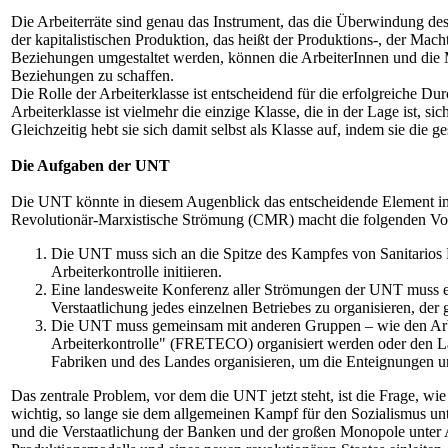
Die Arbeiterräte sind genau das Instrument, das die Überwindung des
der kapitalistischen Produktion, das heißt der Produktions-, der Mac
Beziehungen umgestaltet werden, können die ArbeiterInnen und die M
Beziehungen zu schaffen.
Die Rolle der Arbeiterklasse ist entscheidend für die erfolgreiche D
Arbeiterklasse ist vielmehr die einzige Klasse, die in der Lage ist, 
Gleichzeitig hebt sie sich damit selbst als Klasse auf, indem sie die
Die Aufgaben der UNT
Die UNT könnte in diesem Augenblick das entscheidende Element im 
Revolutionär-Marxistische Strömung (CMR) macht die folgenden Vo
Die UNT muss sich an die Spitze des Kampfes von Sanitarios M
Arbeiterkontrolle initiieren.
Eine landesweite Konferenz aller Strömungen der UNT muss ein
Verstaatlichung jedes einzelnen Betriebes zu organisieren, der 
Die UNT muss gemeinsam mit anderen Gruppen – wie den Arbeit
Arbeiterkontrolle" (FRETECO) organisiert werden oder den L
Fabriken und des Landes organisieren, um die Enteignungen un
Das zentrale Problem, vor dem die UNT jetzt steht, ist die Frage, w
wichtig, so lange sie dem allgemeinen Kampf für den Sozialismus unt
und die Verstaatlichung der Banken und der großen Monopole unter Ar