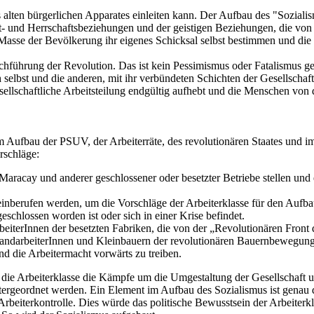
 alten bürgerlichen Apparates einleiten kann. Der Aufbau des "Soziali
ht- und Herrschaftsbeziehungen und der geistigen Beziehungen, die von
asse der Bevölkerung ihr eigenes Schicksal selbst bestimmen und die P
urchführung der Revolution. Das ist kein Pessimismus oder Fatalismus g
sich selbst und die anderen, mit ihr verbündeten Schichten der Gesellsch
 gesellschaftliche Arbeitsteilung endgültig aufhebt und die Menschen vo
Aufbau der PSUV, der Arbeiterräte, des revolutionären Staates und im
rschläge:
aracay und anderer geschlossener oder besetzter Betriebe stellen und 
berufen werden, um die Vorschläge der Arbeiterklasse für den Aufbau 
geschlossen worden ist oder sich in einer Krise befindet.
erInnen der besetzten Fabriken, die von der „Revolutionären Front d
andarbeiterInnen und Kleinbauern der revolutionären Bauernbewegun
d die Arbeitermacht vorwärts zu treiben.
ie die Arbeiterklasse die Kämpfe um die Umgestaltung der Gesellschaft
ergeordnet werden. Ein Element im Aufbau des Sozialismus ist genau di
beiterkontrolle. Dies würde das politische Bewusstsein der Arbeiterkl