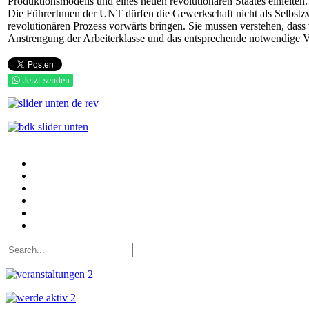
Produktionsmodells und eines neuen revolutionären Staates einleiten
Die FührerInnen der UNT dürfen die Gewerkschaft nicht als Selbstz
revolutionären Prozess vorwärts bringen. Sie müssen verstehen, dass
Anstrengung der Arbeiterklasse und das entsprechende notwendige V
Jetzt senden
Auf Facebook folgen
Bei Twitter teilen
Instagram
Auf Youtube folgen
der funke - Shop
marxist.com