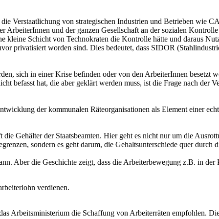
t die Verstaatlichung von strategischen Industrien und Betrieben wie
er ArbeiterInnen und der ganzen Gesellschaft an der sozialen Kontrolle
ine kleine Schicht von Technokraten die Kontrolle hätte und daraus Nu
zuvor privatisiert worden sind. Dies bedeutet, dass SIDOR (Stahlindustr
rden, sich in einer Krise befinden oder von den ArbeiterInnen besetzt 
nicht befasst hat, die aber geklärt werden muss, ist die Frage nach der
Entwicklung der kommunalen Räteorganisationen als Element einer echt
ifft die Gehälter der Staatsbeamten. Hier geht es nicht nur um die Ausr
egrenzen, sondern es geht darum, die Gehaltsunterschiede quer durch di
 kann. Aber die Geschichte zeigt, dass die Arbeiterbewegung z.B. in de
arbeiterlohn verdienen.
as Arbeitsministerium die Schaffung von Arbeiterräten empfohlen. Di