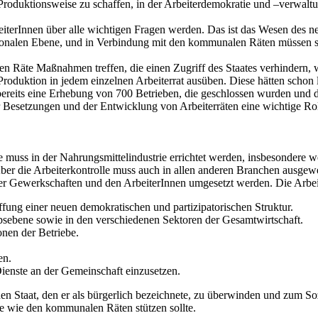
 Produktionsweise zu schaffen, in der Arbeiterdemokratie und –verwaltun
terInnen über alle wichtigen Fragen werden. Das ist das Wesen des neu
tionalen Ebene, und in Verbindung mit den kommunalen Räten müssen sie 
 Räte Maßnahmen treffen, die einen Zugriff des Staates verhindern, we
Produktion in jedem einzelnen Arbeiterrat ausüben. Diese hätten schon 
ereits eine Erhebung von 700 Betrieben, die geschlossen wurden und d
 Besetzungen und der Entwicklung von Arbeiterräten eine wichtige Rol
le muss in der Nahrungsmittelindustrie errichtet werden, insbesondere
r die Arbeiterkontrolle muss auch in allen anderen Branchen ausgewei
der Gewerkschaften und den ArbeiterInnen umgesetzt werden. Die Arbei
ffung einer neuen demokratischen und partizipatorischen Struktur.
ebsebene sowie in den verschiedenen Sektoren der Gesamtwirtschaft.
onen der Betriebe.
en.
Dienste an der Gemeinschaft einzusetzen.
den Staat, den er als bürgerlich bezeichnete, zu überwinden und zum 
e wie den kommunalen Räten stützen sollte.