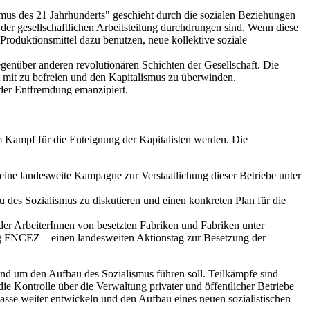
smus des 21 Jahrhunderts" geschieht durch die sozialen Beziehungen
 der gesellschaftlichen Arbeitsteilung durchdrungen sind. Wenn diese
roduktionsmittel dazu benutzen, neue kollektive soziale
egenüber anderen revolutionären Schichten der Gesellschaft. Die
aft mit zu befreien und den Kapitalismus zu überwinden.
n der Entfremdung emanzipiert.
 Kampf für die Enteignung der Kapitalisten werden. Die
eine landesweite Kampagne zur Verstaatlichung dieser Betriebe unter
des Sozialismus zu diskutieren und einen konkreten Plan für die
er ArbeiterInnen von besetzten Fabriken und Fabriken unter
g FNCEZ – einen landesweiten Aktionstag zur Besetzung der
 und um den Aufbau des Sozialismus führen soll. Teilkämpfe sind
e Kontrolle über die Verwaltung privater und öffentlicher Betriebe
asse weiter entwickeln und den Aufbau eines neuen sozialistischen