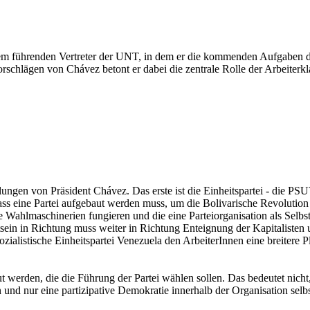
inem führenden Vertreter der UNT, in dem er die kommenden Aufgaben d
chlägen von Chávez betont er dabei die zentrale Rolle der Arbeiterkl
ngen von Präsident Chávez. Das erste ist die Einheitspartei - die PSUV
 eine Partei aufgebaut werden muss, um die Bolivarische Revolution z
e Wahlmaschinerien fungieren und die eine Parteiorganisation als Selbs
ein in Richtung muss weiter in Richtung Enteignung der Kapitalisten u
ozialistische Einheitspartei Venezuela den ArbeiterInnen eine breiter
werden, die die Führung der Partei wählen sollen. Das bedeutet nicht
n und nur eine partizipative Demokratie innerhalb der Organisation sel