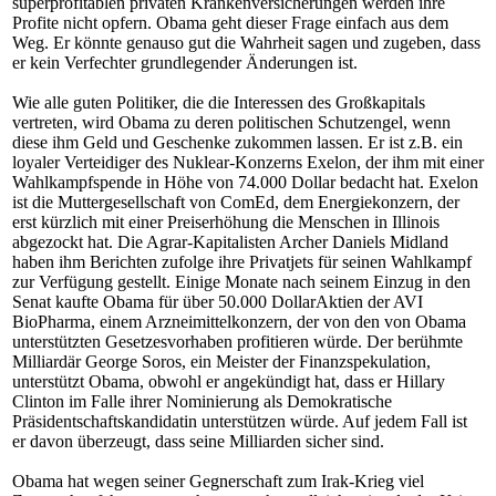
superprofitablen privaten Krankenversicherungen werden ihre
Profite nicht opfern. Obama geht dieser Frage einfach aus dem
Weg. Er könnte genauso gut die Wahrheit sagen und zugeben, dass
er kein Verfechter grundlegender Änderungen ist.
Wie alle guten Politiker, die die Interessen des Großkapitals
vertreten, wird Obama zu deren politischen Schutzengel, wenn
diese ihm Geld und Geschenke zukommen lassen. Er ist z.B. ein
loyaler Verteidiger des Nuklear-Konzerns Exelon, der ihm mit einer
Wahlkampfspende in Höhe von 74.000 Dollar bedacht hat. Exelon
ist die Muttergesellschaft von ComEd, dem Energiekonzern, der
erst kürzlich mit einer Preiserhöhung die Menschen in Illinois
abgezockt hat. Die Agrar-Kapitalisten Archer Daniels Midland
haben ihm Berichten zufolge ihre Privatjets für seinen Wahlkampf
zur Verfügung gestellt. Einige Monate nach seinem Einzug in den
Senat kaufte Obama für über 50.000 DollarAktien der AVI
BioPharma, einem Arzneimittelkonzern, der von den von Obama
unterstützten Gesetzesvorhaben profitieren würde. Der berühmte
Milliardär George Soros, ein Meister der Finanzspekulation,
unterstützt Obama, obwohl er angekündigt hat, dass er Hillary
Clinton im Falle ihrer Nominierung als Demokratische
Präsidentschaftskandidatin unterstützen würde. Auf jedem Fall ist
er davon überzeugt, dass seine Milliarden sicher sind.
Obama hat wegen seiner Gegnerschaft zum Irak-Krieg viel