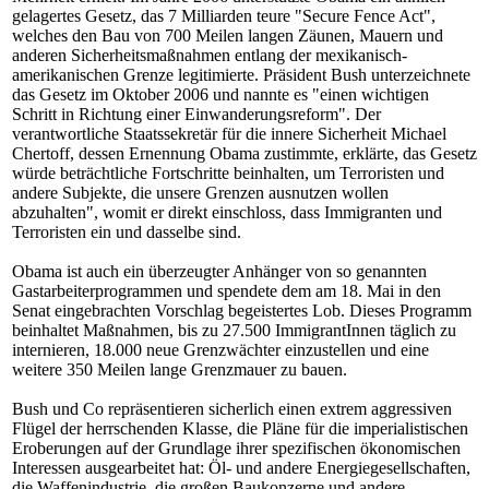
gelagertes Gesetz, das 7 Milliarden teure "Secure Fence Act",
welches den Bau von 700 Meilen langen Zäunen, Mauern und
anderen Sicherheitsmaßnahmen entlang der mexikanisch-
amerikanischen Grenze legitimierte. Präsident Bush unterzeichnete
das Gesetz im Oktober 2006 und nannte es "einen wichtigen
Schritt in Richtung einer Einwanderungsreform". Der
verantwortliche Staatssekretär für die innere Sicherheit Michael
Chertoff, dessen Ernennung Obama zustimmte, erklärte, das Gesetz
würde beträchtliche Fortschritte beinhalten, um Terroristen und
andere Subjekte, die unsere Grenzen ausnutzen wollen
abzuhalten", womit er direkt einschloss, dass Immigranten und
Terroristen ein und dasselbe sind.
Obama ist auch ein überzeugter Anhänger von so genannten
Gastarbeiterprogrammen und spendete dem am 18. Mai in den
Senat eingebrachten Vorschlag begeistertes Lob. Dieses Programm
beinhaltet Maßnahmen, bis zu 27.500 ImmigrantInnen täglich zu
internieren, 18.000 neue Grenzwächter einzustellen und eine
weitere 350 Meilen lange Grenzmauer zu bauen.
Bush und Co repräsentieren sicherlich einen extrem aggressiven
Flügel der herrschenden Klasse, die Pläne für die imperialistischen
Eroberungen auf der Grundlage ihrer spezifischen ökonomischen
Interessen ausgearbeitet hat: Öl- und andere Energiegesellschaften,
die Waffenindustrie, die großen Baukonzerne und andere