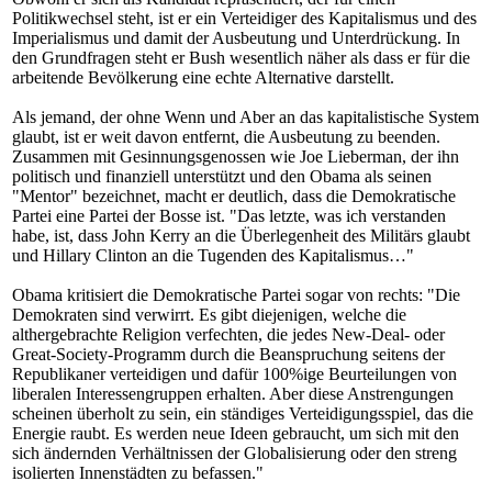
Politikwechsel steht, ist er ein Verteidiger des Kapitalismus und des
Imperialismus und damit der Ausbeutung und Unterdrückung. In
den Grundfragen steht er Bush wesentlich näher als dass er für die
arbeitende Bevölkerung eine echte Alternative darstellt.
Als jemand, der ohne Wenn und Aber an das kapitalistische System
glaubt, ist er weit davon entfernt, die Ausbeutung zu beenden.
Zusammen mit Gesinnungsgenossen wie Joe Lieberman, der ihn
politisch und finanziell unterstützt und den Obama als seinen
"Mentor" bezeichnet, macht er deutlich, dass die Demokratische
Partei eine Partei der Bosse ist. "Das letzte, was ich verstanden
habe, ist, dass John Kerry an die Überlegenheit des Militärs glaubt
und Hillary Clinton an die Tugenden des Kapitalismus…"
Obama kritisiert die Demokratische Partei sogar von rechts: "Die
Demokraten sind verwirrt. Es gibt diejenigen, welche die
althergebrachte Religion verfechten, die jedes New-Deal- oder
Great-Society-Programm durch die Beanspruchung seitens der
Republikaner verteidigen und dafür 100%ige Beurteilungen von
liberalen Interessengruppen erhalten. Aber diese Anstrengungen
scheinen überholt zu sein, ein ständiges Verteidigungsspiel, das die
Energie raubt. Es werden neue Ideen gebraucht, um sich mit den
sich ändernden Verhältnissen der Globalisierung oder den streng
isolierten Innenstädten zu befassen."