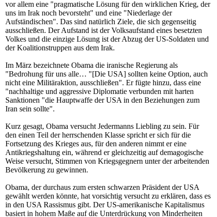
vor allem eine "pragmatische Lösung für den wirklichen Krieg, der
uns im Irak noch bevorsteht" und eine "Niederlage der
Aufständischen". Das sind natürlich Ziele, die sich gegenseitig
ausschließen. Der Aufstand ist der Volksaufstand eines besetzten
Volkes und die einzige Lösung ist der Abzug der US-Soldaten und
der Koalitionstruppen aus dem Irak.
Im März bezeichnete Obama die iranische Regierung als
"Bedrohung für uns alle… "[Die USA] sollten keine Option, auch
nicht eine Militäraktion, ausschließen". Er fügte hinzu, dass eine
"nachhaltige und aggressive Diplomatie verbunden mit harten
Sanktionen "die Hauptwaffe der USA in den Beziehungen zum
Iran sein sollte".
Kurz gesagt, Obama versucht Jedermanns Liebling zu sein. Für
den einen Teil der herrschenden Klasse spricht er sich für die
Fortsetzung des Krieges aus, für den anderen nimmt er eine
Antikriegshaltung ein, während er gleichzeitig auf demagogische
Weise versucht, Stimmen von Kriegsgegnern unter der arbeitenden
Bevölkerung zu gewinnen.
Obama, der durchaus zum ersten schwarzen Präsident der USA
gewählt werden könnte, hat vorsichtig versucht zu erklären, dass es
in den USA Rassismus gibt. Der US-amerikanische Kapitalismus
basiert in hohem Maße auf die Unterdrückung von Minderheiten