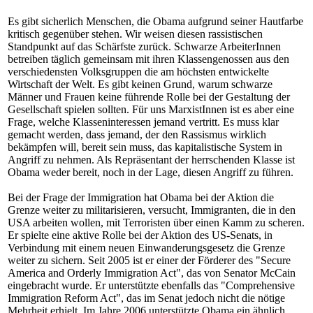
Es gibt sicherlich Menschen, die Obama aufgrund seiner Hautfarbe
kritisch gegenüber stehen. Wir weisen diesen rassistischen
Standpunkt auf das Schärfste zurück. Schwarze ArbeiterInnen
betreiben täglich gemeinsam mit ihren Klassengenossen aus den
verschiedensten Volksgruppen die am höchsten entwickelte
Wirtschaft der Welt. Es gibt keinen Grund, warum schwarze
Männer und Frauen keine führende Rolle bei der Gestaltung der
Gesellschaft spielen sollten. Für uns MarxistInnen ist es aber eine
Frage, welche Klasseninteressen jemand vertritt. Es muss klar
gemacht werden, dass jemand, der den Rassismus wirklich
bekämpfen will, bereit sein muss, das kapitalistische System in
Angriff zu nehmen. Als Repräsentant der herrschenden Klasse ist
Obama weder bereit, noch in der Lage, diesen Angriff zu führen.
Bei der Frage der Immigration hat Obama bei der Aktion die
Grenze weiter zu militarisieren, versucht, Immigranten, die in den
USA arbeiten wollen, mit Terroristen über einen Kamm zu scheren.
Er spielte eine aktive Rolle bei der Aktion des US-Senats, in
Verbindung mit einem neuen Einwanderungsgesetz die Grenze
weiter zu sichern. Seit 2005 ist er einer der Förderer des "Secure
America and Orderly Immigration Act", das von Senator McCain
eingebracht wurde. Er unterstützte ebenfalls das "Comprehensive
Immigration Reform Act", das im Senat jedoch nicht die nötige
Mehrheit erhielt. Im Jahre 2006 unterstützte Obama ein ähnlich