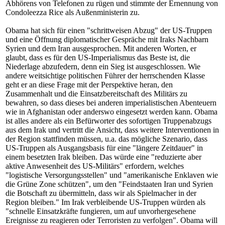
Abhörens von Telefonen zu rügen und stimmte der Ernennung von
Condoleezza Rice als Außenministerin zu.
Obama hat sich für einen "schrittweisen Abzug" der US-Truppen
und eine Öffnung diplomatischer Gespräche mit Iraks Nachbarn
Syrien und dem Iran ausgesprochen. Mit anderen Worten, er
glaubt, dass es für den US-Imperialismus das Beste ist, die
Niederlage abzufedern, denn ein Sieg ist ausgeschlossen. Wie
andere weitsichtige politischen Führer der herrschenden Klasse
geht er an diese Frage mit der Perspektive heran, den
Zusammenhalt und die Einsatzbereitschaft des Militärs zu
bewahren, so dass dieses bei anderen imperialistischen Abenteuern
wie in Afghanistan oder anderswo eingesetzt werden kann. Obama
ist alles andere als ein Befürworter des sofortigen Truppenabzugs
aus dem Irak und vertritt die Ansicht, dass weitere Interventionen in
der Region stattfinden müssen, u.a. das mögliche Szenario, dass
US-Truppen als Ausgangsbasis für eine "längere Zeitdauer" in
einem besetzten Irak bleiben. Das würde eine "reduzierte aber
aktive Anwesenheit des US-Militärs" erfordern, welches
"logistische Versorgungsstellen" und "amerikanische Enklaven wie
die Grüne Zone schützen", um den "Feindstaaten Iran und Syrien
die Botschaft zu übermitteln, dass wir als Spielmacher in der
Region bleiben." Im Irak verbleibende US-Truppen würden als
"schnelle Einsatzkräfte fungieren, um auf unvorhergesehene
Ereignisse zu reagieren oder Terroristen zu verfolgen". Obama will