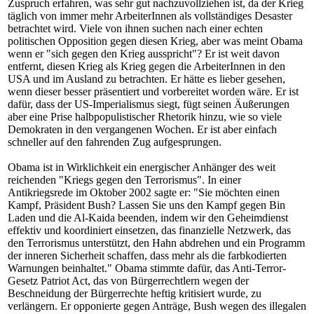
Zuspruch erfahren, was sehr gut nachzuvollziehen ist, da der Krieg
täglich von immer mehr ArbeiterInnen als vollständiges Desaster
betrachtet wird. Viele von ihnen suchen nach einer echten
politischen Opposition gegen diesen Krieg, aber was meint Obama
wenn er "sich gegen den Krieg ausspricht"? Er ist weit davon
entfernt, diesen Krieg als Krieg gegen die ArbeiterInnen in den
USA und im Ausland zu betrachten. Er hätte es lieber gesehen,
wenn dieser besser präsentiert und vorbereitet worden wäre. Er ist
dafür, dass der US-Imperialismus siegt, fügt seinen Äußerungen
aber eine Prise halbpopulistischer Rhetorik hinzu, wie so viele
Demokraten in den vergangenen Wochen. Er ist aber einfach
schneller auf den fahrenden Zug aufgesprungen.
Obama ist in Wirklichkeit ein energischer Anhänger des weit
reichenden "Kriegs gegen den Terrorismus". In einer
Antikriegsrede im Oktober 2002 sagte er: "Sie möchten einen
Kampf, Präsident Bush? Lassen Sie uns den Kampf gegen Bin
Laden und die Al-Kaida beenden, indem wir den Geheimdienst
effektiv und koordiniert einsetzen, das finanzielle Netzwerk, das
den Terrorismus unterstützt, den Hahn abdrehen und ein Programm
der inneren Sicherheit schaffen, dass mehr als die farbkodierten
Warnungen beinhaltet." Obama stimmte dafür, das Anti-Terror-
Gesetz Patriot Act, das von Bürgerrechtlern wegen der
Beschneidung der Bürgerrechte heftig kritisiert wurde, zu
verlängern. Er opponierte gegen Anträge, Bush wegen des illegalen