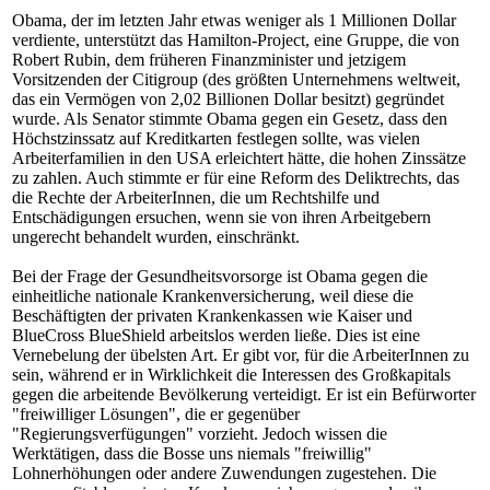
Obama, der im letzten Jahr etwas weniger als 1 Millionen Dollar
verdiente, unterstützt das Hamilton-Project, eine Gruppe, die von
Robert Rubin, dem früheren Finanzminister und jetzigem
Vorsitzenden der Citigroup (des größten Unternehmens weltweit,
das ein Vermögen von 2,02 Billionen Dollar besitzt) gegründet
wurde. Als Senator stimmte Obama gegen ein Gesetz, dass den
Höchstzinssatz auf Kreditkarten festlegen sollte, was vielen
Arbeiterfamilien in den USA erleichtert hätte, die hohen Zinssätze
zu zahlen. Auch stimmte er für eine Reform des Deliktrechts, das
die Rechte der ArbeiterInnen, die um Rechtshilfe und
Entschädigungen ersuchen, wenn sie von ihren Arbeitgebern
ungerecht behandelt wurden, einschränkt.
Bei der Frage der Gesundheitsvorsorge ist Obama gegen die
einheitliche nationale Krankenversicherung, weil diese die
Beschäftigten der privaten Krankenkassen wie Kaiser und
BlueCross BlueShield arbeitslos werden ließe. Dies ist eine
Vernebelung der übelsten Art. Er gibt vor, für die ArbeiterInnen zu
sein, während er in Wirklichkeit die Interessen des Großkapitals
gegen die arbeitende Bevölkerung verteidigt. Er ist ein Befürworter
"freiwilliger Lösungen", die er gegenüber
"Regierungsverfügungen" vorzieht. Jedoch wissen die
Werktätigen, dass die Bosse uns niemals "freiwillig"
Lohnerhöhungen oder andere Zuwendungen zugestehen. Die