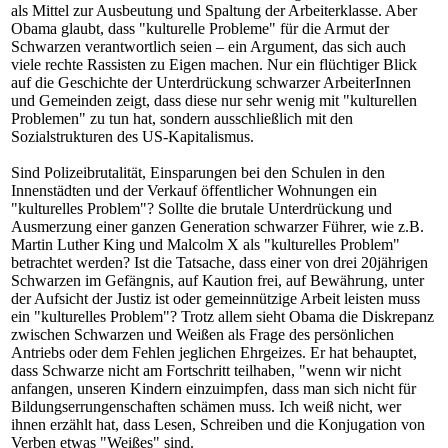
als Mittel zur Ausbeutung und Spaltung der Arbeiterklasse. Aber
Obama glaubt, dass "kulturelle Probleme" für die Armut der
Schwarzen verantwortlich seien – ein Argument, das sich auch
viele rechte Rassisten zu Eigen machen. Nur ein flüchtiger Blick
auf die Geschichte der Unterdrückung schwarzer ArbeiterInnen
und Gemeinden zeigt, dass diese nur sehr wenig mit "kulturellen
Problemen" zu tun hat, sondern ausschließlich mit den
Sozialstrukturen des US-Kapitalismus.
Sind Polizeibrutalität, Einsparungen bei den Schulen in den
Innenstädten und der Verkauf öffentlicher Wohnungen ein
"kulturelles Problem"? Sollte die brutale Unterdrückung und
Ausmerzung einer ganzen Generation schwarzer Führer, wie z.B.
Martin Luther King und Malcolm X als "kulturelles Problem"
betrachtet werden? Ist die Tatsache, dass einer von drei 20jährigen
Schwarzen im Gefängnis, auf Kaution frei, auf Bewährung, unter
der Aufsicht der Justiz ist oder gemeinnützige Arbeit leisten muss
ein "kulturelles Problem"? Trotz allem sieht Obama die Diskrepanz
zwischen Schwarzen und Weißen als Frage des persönlichen
Antriebs oder dem Fehlen jeglichen Ehrgeizes. Er hat behauptet,
dass Schwarze nicht am Fortschritt teilhaben, "wenn wir nicht
anfangen, unseren Kindern einzuimpfen, dass man sich nicht für
Bildungserrungenschaften schämen muss. Ich weiß nicht, wer
ihnen erzählt hat, dass Lesen, Schreiben und die Konjugation von
Verben etwas "Weißes" sind.