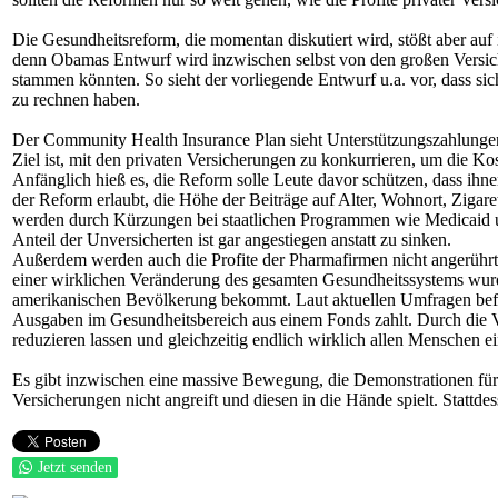
Die Gesundheitsreform, die momentan diskutiert wird, stößt aber auf 
denn Obamas Entwurf wird inzwischen selbst von den großen Versiche
stammen könnten. So sieht der vorliegende Entwurf u.a. vor, dass sic
zu rechnen haben.
Der Community Health Insurance Plan sieht Unterstützungszahlungen 
Ziel ist, mit den privaten Versicherungen zu konkurrieren, um die Kos
Anfänglich hieß es, die Reform solle Leute davor schützen, dass ihn
der Reform erlaubt, die Höhe der Beiträge auf Alter, Wohnort, Zig
werden durch Kürzungen bei staatlichen Programmen wie Medicaid un
Anteil der Unversicherten ist gar angestiegen anstatt zu sinken.
Außerdem werden auch die Profite der Pharmafirmen nicht angerührt
einer wirklichen Veränderung des gesamten Gesundheitssystems wurd
amerikanischen Bevölkerung bekommt. Laut aktuellen Umfragen befü
Ausgaben im Gesundheitsbereich aus einem Fonds zahlt. Durch die V
reduzieren lassen und gleichzeitig endlich wirklich allen Menschen 
Es gibt inzwischen eine massive Bewegung, die Demonstrationen für
Versicherungen nicht angreift und diesen in die Hände spielt. Stattde
Jetzt senden