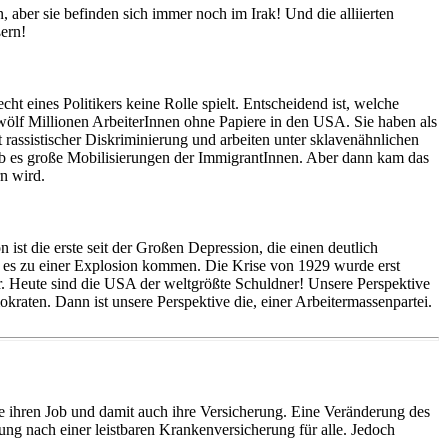
ber sie befinden sich immer noch im Irak! Und die alliierten
ern!
ht eines Politikers keine Rolle spielt. Entscheidend ist, welche
wölf Millionen ArbeiterInnen ohne Papiere in den USA. Sie haben als
 rassistischer Diskriminierung und arbeiten unter sklavenähnlichen
ab es große Mobilisierungen der ImmigrantInnen. Aber dann kam das
rn wird.
st die erste seit der Großen Depression, die einen deutlich
d es zu einer Explosion kommen. Die Krise von 1929 wurde erst
 Heute sind die USA der weltgrößte Schuldner! Unsere Perspektive
raten. Dann ist unsere Perspektive die, einer Arbeitermassenpartei.
e ihren Job und damit auch ihre Versicherung. Eine Veränderung des
g nach einer leistbaren Krankenversicherung für alle. Jedoch