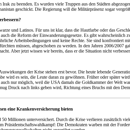
rak zu beenden. Es wurden viele Truppen aus den Städten abgezogen, a
istan geschickt. Die Regierung will die Militärpräsenz sogar vergröß
verbessern?
rze und Latinos. Für uns ist klar, dass die Hautfarbe oder das Geschlec
t auch die Reform der Einwanderungsgesetze. Es gibt wahrscheinlich z
hrliche Arbeitsbedingungen und keine Rechte. Sie sind konfrontiert mit
 befürchten müssen, abgeschoben zu werden. In den Jahren 2006/2007 g
t. Aber jetzt wissen wir bereits, dass er die Situation nicht verbesse
swirkungen der Krise stehen erst bevor. Die heute lebende Generation i
be wird es sein, die Leute daran zu gewöhnen. Früher oder später wir
 auch nur möglich, weil die USA damals die Goldkammer der Welt war.
nug Druck nach links geben wird, Richtung eines Bruchs mit den Demok
en eine Krankenversicherung bieten
 Millionen unterversichert. Durch die Krise verlieren zusätzlich viel
m Präsidentschaftswahlkampf: Die Demokraten warben mit der Forderun
icherungsgesellschaften nicht angerührt werden.