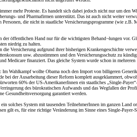
immer mehr Proteste. Es handelt sich dabei jedoch nicht nur um den Wi
rungs- und Pharmafirmen unterstützt. Das ist auch nicht weiter verwun
h Personen, die nicht in staatliche Versicherungsprogramme (wie z.B. Me
der öffentlichen Hand nur für die wichtigsten Behand¬lungen vor. Gle
ten niedrig zu halten.
en die Versicherung aufgrund ihrer bisherigen Krankengeschichte verw
arettenkonsum usw. abzustimmen und den Versicherungsschutz zu kündi
d Medicare finanziert. Das gleiche System wurde schon in mehreren Bu
: Im Wahlkampf wollte Obama noch den Import von billigeren Generika 
e bei der Ausarbeitung dieser Reform komplett ausgeklammert, obwoh
rworten 60% der US-AmerikanerInnen ein staatliches „Single-Payer“-G
erringerung des bürokratischen Aufwands und das Wegfallen der Profit
eine Gesundheitsversorgung garantiert werden.
 ein solches System mit tausenden TeilnehmerInnen im ganzen Land org
ssen gilt es, für eine richtige Veränderung im Sinne eines Single-Payer