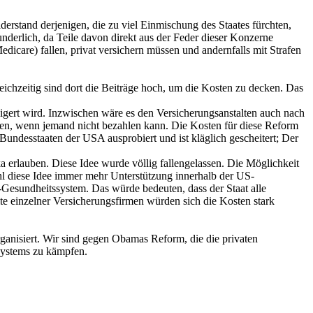
derstand derjenigen, die zu viel Einmischung des Staates fürchten,
derlich, da Teile davon direkt aus der Feder dieser Konzerne
dicare) fallen, privat versichern müssen und andernfalls mit Strafen
ichzeitig sind dort die Beiträge hoch, um die Kosten zu decken. Das
eigert wird. Inzwischen wäre es den Versicherungsanstalten auch nach
gen, wenn jemand nicht bezahlen kann. Die Kosten für diese Reform
ndesstaaten der USA ausprobiert und ist kläglich gescheitert; Der
erlauben. Diese Idee wurde völlig fallengelassen. Die Möglichkeit
l diese Idee immer mehr Unterstützung innerhalb der US-
esundheitssystem. Das würde bedeuten, dass der Staat alle
e einzelner Versicherungsfirmen würden sich die Kosten stark
anisiert. Wir sind gegen Obamas Reform, die die privaten
-Systems zu kämpfen.