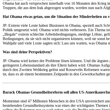
Obama hat auch versprochen innerhalb von 16 Monaten den Krieg im I
Truppen, die aus dem Irak abgezogen wurden, werden nun nach Afghan
Hat Obama etwas getan, um die Situation der Minderheiten zu 
JP: Extrem viele Leute haben Illusionen in Obama, speziell auch Schwa
Politik umgesetzt wird. Obama wird nichts verbessern. Ein Thema is
„Illegale“ extrem schlechte Arbeitsbedingungen, niedrige Löhne, gefä
Bedingungen, da sie sich nicht organisieren können, weil sie sonst
Wahljahr und viele Leute sagten sich: Lass uns warten, was Obama mach
Was sind deine Perspektiven?
JP: Obama wird keines der Probleme lösen können. Und die ärgsten Au
geringeren Lebensstandard als ihre Eltern haben wird. Obamas Aufga
durch den Zweiten Weltkrieg gelöst und Roosevelts Reformen waren
ist, dass es ab einem bestimmten Zeitpunkt in den Gewerkschaften ge
Barack Obamas Gesundheitsreform soll allen US-AmerikanerInn
Momentan sind 47 Millionen Menschen in den USA unversichert und 50
bestehenden Gesundheitssystems war eines der wichtigsten Themen i
sollten die Reformen nur so weit gehen, wie die Profite privater Vers