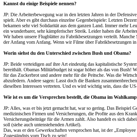
Kannst du einige Beispiele nennen?
JP: Die Arbeiterbewegung war in den letzten Jahren in der Defensiv
spielt. Aber es gibt durchaus einzelne Gegenbeispiele: Letzten Dez
bekamen sehr viel Solidarität aus dem ganzen Land. Immer mehr Leu
ein wunderbarer, sehr kämpferischer Streik. Leider haben die Arbeiter
Wir haben unsere Flugblätter zu Fabrikbesetzungen verteilt. Manche S
der Anfang vom Anfang. Wenn wir Filme über Fabrikbesetzungen in Ve
Worin siehst du den Unterschied zwischen Bush und Obama?
JP: Beide verteidigen auf ihre Art eindeutig das kapitalistische Sys
bereithält. Obamas Militärbudget ist sogar höher als das von Bush! 
für das Zuckerbrot und andere mehr für die Peitsche. Was die Wirtscha
abzufedern. Andere sagen: Lasst doch die Banken zusammenbrechen u
dieselben Interessen vertreten. Und es wird wichtig sein, dass die U
Wie ist es um die Versprechen bestellt, die Obama im Wahlkamp
JP: Alles, was er bis jetzt gemacht hat, war so gering. Das Beispiel 
medizinischen Firmen und Versicherungen, die Profite aus den Krankh
Versicherungsbeiträge für die Armen zahlt. Also handelt es sich dab
soll (siehe auch untenstehenden Artikel).
Das, was er den Gewerkschaften versprochen hat, ist der „Employee Fr
Zugeständnis vom Tisch zu sein!