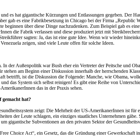
e und es hat gigantische Kürzungen und Entlassungen gegeben. Der Haup
ember gab es eine Fabrikbesetzung in Chicago bei der Firma „Republic 
te beginnen über diese Dinge nachzudenken. Zum Beispiel gab es einen
Innen die Fabrik verlassen und diese produziert jetzt mit Streikbrechern
treikführer sagten: Ja, das ist eine gute Idee. Wenn wir wieder hinein
nezuela zeigen, sind viele Leute offen für solche Ideen.
tem. In der Außenpolitik war Bush eher ein Vertreter der Peitsche und O
Wir stehen am Beginn einer Diskussion innerhalb der herrschenden Klas
ft betrifft, ist die Diskussion die Folgende: Manche, wie Obama, wolle
nd das System sich selbst reinigen! Es gibt eine Reihe von Unterschi
S-AmerikanerInnen das in der Praxis sehen.
f gemacht hat?
Gesundheitssystem zeigt: Die Mehrheit der US-AmerikanerInnen ist für ein
eiten der Leute schlagen, ein einziges staatliches Unternehmen gäbe. S
ei um gigantische Subventionen an den privaten Sektor der Gesundheits
ee Choice Act“, ein Gesetz, das die Gründung einer Gewerkschaft in den