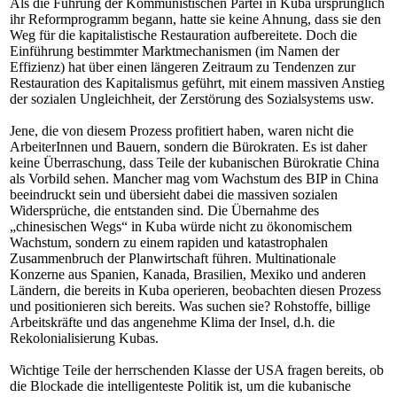
Als die Führung der Kommunistischen Partei in Kuba ursprünglich
ihr Reformprogramm begann, hatte sie keine Ahnung, dass sie den
Weg für die kapitalistische Restauration aufbereitete. Doch die
Einführung bestimmter Marktmechanismen (im Namen der
Effizienz) hat über einen längeren Zeitraum zu Tendenzen zur
Restauration des Kapitalismus geführt, mit einem massiven Anstieg
der sozialen Ungleichheit, der Zerstörung des Sozialsystems usw.
Jene, die von diesem Prozess profitiert haben, waren nicht die
ArbeiterInnen und Bauern, sondern die Bürokraten. Es ist daher
keine Überraschung, dass Teile der kubanischen Bürokratie China
als Vorbild sehen. Mancher mag vom Wachstum des BIP in China
beeindruckt sein und übersieht dabei die massiven sozialen
Widersprüche, die entstanden sind. Die Übernahme des
„chinesischen Wegs“ in Kuba würde nicht zu ökonomischem
Wachstum, sondern zu einem rapiden und katastrophalen
Zusammenbruch der Planwirtschaft führen. Multinationale
Konzerne aus Spanien, Kanada, Brasilien, Mexiko und anderen
Ländern, die bereits in Kuba operieren, beobachten diesen Prozess
und positionieren sich bereits. Was suchen sie? Rohstoffe, billige
Arbeitskräfte und das angenehme Klima der Insel, d.h. die
Rekolonialisierung Kubas.
Wichtige Teile der herrschenden Klasse der USA fragen bereits, ob
die Blockade die intelligenteste Politik ist, um die kubanische