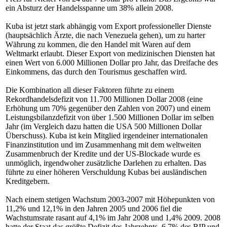
ein Absturz der Handelsspanne um 38% allein 2008.
Kuba ist jetzt stark abhängig vom Export professioneller Dienste
(hauptsächlich Ärzte, die nach Venezuela gehen), um zu harter
Währung zu kommen, die den Handel mit Waren auf dem
Weltmarkt erlaubt. Dieser Export von medizinischen Diensten hat
einen Wert von 6.000 Millionen Dollar pro Jahr, das Dreifache des
Einkommens, das durch den Tourismus geschaffen wird.
Die Kombination all dieser Faktoren führte zu einem
Rekordhandelsdefizit von 11.700 Millionen Dollar 2008 (eine
Erhöhung um 70% gegenüber den Zahlen von 2007) und einem
Leistungsbilanzdefizit von über 1.500 Millionen Dollar im selben
Jahr (im Vergleich dazu hatten die USA 500 Millionen Dollar
Überschuss). Kuba ist kein Mitglied irgendeiner internationalen
Finanzinstitution und im Zusammenhang mit dem weltweiten
Zusammenbruch der Kredite und der US-Blockade wurde es
unmöglich, irgendwoher zusätzliche Darlehen zu erhalten. Das
führte zu einer höheren Verschuldung Kubas bei ausländischen
Kreditgebern.
Nach einem stetigen Wachstum 2003-2007 mit Höhepunkten von
11,2% und 12,1% in den Jahren 2005 und 2006 fiel die
Wachstumsrate rasant auf 4,1% im Jahr 2008 und 1,4% 2009. 2008
hatte der Staat das größte Defizit des Jahrzehnts, 6,7% des BIP und