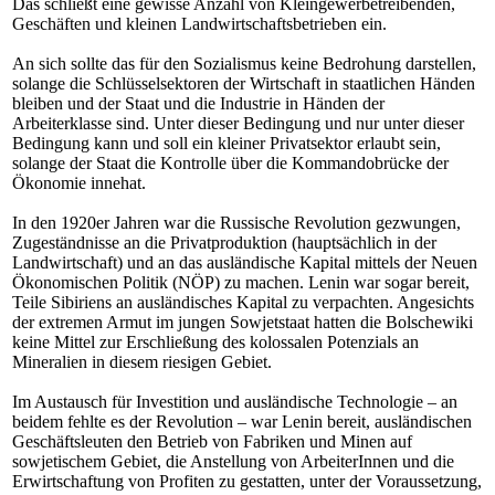
Das schließt eine gewisse Anzahl von Kleingewerbetreibenden,
Geschäften und kleinen Landwirtschaftsbetrieben ein.
An sich sollte das für den Sozialismus keine Bedrohung darstellen,
solange die Schlüsselsektoren der Wirtschaft in staatlichen Händen
bleiben und der Staat und die Industrie in Händen der
Arbeiterklasse sind. Unter dieser Bedingung und nur unter dieser
Bedingung kann und soll ein kleiner Privatsektor erlaubt sein,
solange der Staat die Kontrolle über die Kommandobrücke der
Ökonomie innehat.
In den 1920er Jahren war die Russische Revolution gezwungen,
Zugeständnisse an die Privatproduktion (hauptsächlich in der
Landwirtschaft) und an das ausländische Kapital mittels der Neuen
Ökonomischen Politik (NÖP) zu machen. Lenin war sogar bereit,
Teile Sibiriens an ausländisches Kapital zu verpachten. Angesichts
der extremen Armut im jungen Sowjetstaat hatten die Bolschewiki
keine Mittel zur Erschließung des kolossalen Potenzials an
Mineralien in diesem riesigen Gebiet.
Im Austausch für Investition und ausländische Technologie – an
beidem fehlte es der Revolution – war Lenin bereit, ausländischen
Geschäftsleuten den Betrieb von Fabriken und Minen auf
sowjetischem Gebiet, die Anstellung von ArbeiterInnen und die
Erwirtschaftung von Profiten zu gestatten, unter der Voraussetzung,