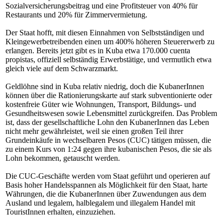
Sozialversicherungsbeitrag und eine Profitsteuer von 40% für
Restaurants und 20% für Zimmervermietung.
Der Staat hofft, mit diesen Einnahmen von Selbstständigen und
Kleingewerbetreibenden einen um 400% höheren Steuererwerb zu
erlangen. Bereits jetzt gibt es in Kuba etwa 170.000 cuenta
propistas, offiziell selbständig Erwerbstätige, und vermutlich etwa
gleich viele auf dem Schwarzmarkt.
Geldlöhne sind in Kuba relativ niedrig, doch die KubanerInnen
können über die Rationierungskarte auf stark subventionierte oder
kostenfreie Güter wie Wohnungen, Transport, Bildungs- und
Gesundheitswesen sowie Lebensmittel zurückgreifen. Das Problem
ist, dass der gesellschaftliche Lohn den KubanerInnen das Leben
nicht mehr gewährleistet, weil sie einen großen Teil ihrer
Grundeinkäufe in wechselbaren Pesos (CUC) tätigen müssen, die
zu einem Kurs von 1:24 gegen ihre kubanischen Pesos, die sie als
Lohn bekommen, getauscht werden.
Die CUC-Geschäfte werden vom Staat geführt und operieren auf
Basis hoher Handelsspannen als Möglichkeit für den Staat, harte
Währungen, die die KubanerInnen über Zuwendungen aus dem
Ausland und legalem, halblegalem und illegalem Handel mit
TouristInnen erhalten, einzuziehen.