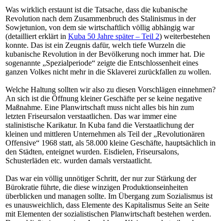
Was wirklich erstaunt ist die Tatsache, dass die kubanische
Revolution nach dem Zusammenbruch des Stalinismus in der
Sowjetunion, von dem sie wirtschaftlich völlig abhängig war
(detailliert erklärt in
Kuba 50 Jahre später – Teil 2
) weiterbestehen
konnte. Das ist ein Zeugnis dafür, welch tiefe Wurzeln die
kubanische Revolution in der Bevölkerung noch immer hat. Die
sogenannte „Spezialperiode“ zeigte die Entschlossenheit eines
ganzen Volkes nicht mehr in die Sklaverei zurückfallen zu wollen.
Welche Haltung sollten wir also zu diesen Vorschlägen einnehmen?
An sich ist die Öffnung kleiner Geschäfte per se keine negative
Maßnahme. Eine Planwirtschaft muss nicht alles bis hin zum
letzten Friseursalon verstaatlichen. Das war immer eine
stalinistische Karikatur. In Kuba fand die Verstaatlichung der
kleinen und mittleren Unternehmen als Teil der „Revolutionären
Offensive“ 1968 statt, als 58.000 kleine Geschäfte, hauptsächlich in
den Städten, enteignet wurden. Eisdielen, Friseursalons,
Schusterläden etc. wurden damals verstaatlicht.
Das war ein völlig unnötiger Schritt, der nur zur Stärkung der
Bürokratie führte, die diese winzigen Produktionseinheiten
überblicken und managen sollte. Im Übergang zum Sozialismus ist
es unausweichlich, dass Elemente des Kapitalismus Seite an Seite
mit Elementen der sozialistischen Planwirtschaft bestehen werden.