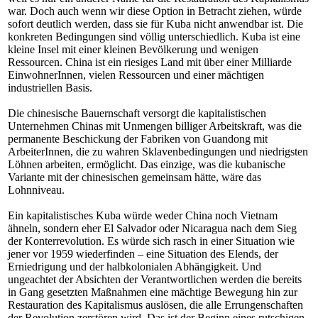
war. Doch auch wenn wir diese Option in Betracht ziehen, würde
sofort deutlich werden, dass sie für Kuba nicht anwendbar ist. Die
konkreten Bedingungen sind völlig unterschiedlich. Kuba ist eine
kleine Insel mit einer kleinen Bevölkerung und wenigen
Ressourcen. China ist ein riesiges Land mit über einer Milliarde
EinwohnerInnen, vielen Ressourcen und einer mächtigen
industriellen Basis.
Die chinesische Bauernschaft versorgt die kapitalistischen
Unternehmen Chinas mit Unmengen billiger Arbeitskraft, was die
permanente Beschickung der Fabriken von Guandong mit
ArbeiterInnen, die zu wahren Sklavenbedingungen und niedrigsten
Löhnen arbeiten, ermöglicht. Das einzige, was die kubanische
Variante mit der chinesischen gemeinsam hätte, wäre das
Lohnniveau.
Ein kapitalistisches Kuba würde weder China noch Vietnam
ähneln, sondern eher El Salvador oder Nicaragua nach dem Sieg
der Konterrevolution. Es würde sich rasch in einer Situation wie
jener vor 1959 wiederfinden – eine Situation des Elends, der
Erniedrigung und der halbkolonialen Abhängigkeit. Und
ungeachtet der Absichten der Verantwortlichen werden die bereits
in Gang gesetzten Maßnahmen eine mächtige Bewegung hin zur
Restauration des Kapitalismus auslösen, die alle Errungenschaften
der Revolution zerstören wird. Das ist der Beginn eines rutschigen