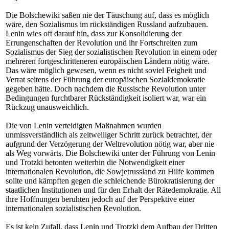
Die Bolschewiki saßen nie der Täuschung auf, dass es möglich
wäre, den Sozialismus im rückständigen Russland aufzubauen.
Lenin wies oft darauf hin, dass zur Konsolidierung der
Errungenschaften der Revolution und ihr Fortschreiten zum
Sozialismus der Sieg der sozialistischen Revolution in einem oder
mehreren fortgeschritteneren europäischen Ländern nötig wäre.
Das wäre möglich gewesen, wenn es nicht soviel Feigheit und
Verrat seitens der Führung der europäischen Sozialdemokratie
gegeben hätte. Doch nachdem die Russische Revolution unter
Bedingungen furchtbarer Rückständigkeit isoliert war, war ein
Rückzug unausweichlich.
Die von Lenin verteidigten Maßnahmen wurden
unmissverständlich als zeitweiliger Schritt zurück betrachtet, der
aufgrund der Verzögerung der Weltrevolution nötig war, aber nie
als Weg vorwärts. Die Bolschewiki unter der Führung von Lenin
und Trotzki betonten weiterhin die Notwendigkeit einer
internationalen Revolution, die Sowjetrussland zu Hilfe kommen
sollte und kämpften gegen die schleichende Bürokratisierung der
staatlichen Institutionen und für den Erhalt der Rätedemokratie. All
ihre Hoffnungen beruhten jedoch auf der Perspektive einer
internationalen sozialistischen Revolution.
Es ist kein Zufall, dass Lenin und Trotzki dem Aufbau der Dritten