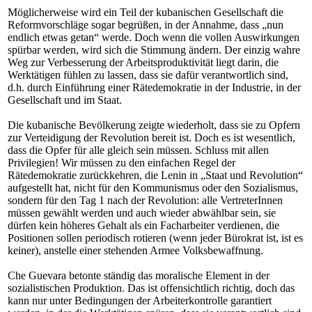
Möglicherweise wird ein Teil der kubanischen Gesellschaft die
Reformvorschläge sogar begrüßen, in der Annahme, dass „nun
endlich etwas getan“ werde. Doch wenn die vollen Auswirkungen
spürbar werden, wird sich die Stimmung ändern. Der einzig wahre
Weg zur Verbesserung der Arbeitsproduktivität liegt darin, die
Werktätigen fühlen zu lassen, dass sie dafür verantwortlich sind,
d.h. durch Einführung einer Rätedemokratie in der Industrie, in der
Gesellschaft und im Staat.
Die kubanische Bevölkerung zeigte wiederholt, dass sie zu Opfern
zur Verteidigung der Revolution bereit ist. Doch es ist wesentlich,
dass die Opfer für alle gleich sein müssen. Schluss mit allen
Privilegien! Wir müssen zu den einfachen Regel der
Rätedemokratie zurückkehren, die Lenin in „Staat und Revolution“
aufgestellt hat, nicht für den Kommunismus oder den Sozialismus,
sondern für den Tag 1 nach der Revolution: alle VertreterInnen
müssen gewählt werden und auch wieder abwählbar sein, sie
dürfen kein höheres Gehalt als ein Facharbeiter verdienen, die
Positionen sollen periodisch rotieren (wenn jeder Bürokrat ist, ist es
keiner), anstelle einer stehenden Armee Volksbewaffnung.
Che Guevara betonte ständig das moralische Element in der
sozialistischen Produktion. Das ist offensichtlich richtig, doch das
kann nur unter Bedingungen der Arbeiterkontrolle garantiert