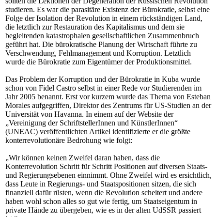
sollten die Lektionen der Degeneration der Russischen Revolution
studieren. Es war die parasitäre Existenz der Bürokratie, selbst eine
Folge der Isolation der Revolution in einem rückständigen Land,
die letztlich zur Restauration des Kapitalismus und dem sie
begleitenden katastrophalen gesellschaftlichen Zusammenbruch
geführt hat. Die bürokratische Planung der Wirtschaft führte zu
Verschwendung, Fehlmanagement und Korruption. Letztlich
wurde die Bürokratie zum Eigentümer der Produktionsmittel.
Das Problem der Korruption und der Bürokratie in Kuba wurde
schon von Fidel Castro selbst in einer Rede vor Studierenden im
Jahr 2005 benannt. Erst vor kurzem wurde das Thema von Esteban
Morales aufgegriffen, Direktor des Zentrums für US-Studien an der
Universität von Havanna. In einem auf der Website der
„Vereinigung der SchriftstellerInnen und KünstlerInnen“
(UNEAC) veröffentlichten Artikel identifizierte er die größte
konterrevolutionäre Bedrohung wie folgt:
„Wir können keinen Zweifel daran haben, dass die
Konterrevolution Schritt für Schritt Positionen auf diversen Staats-
und Regierungsebenen einnimmt. Ohne Zweifel wird es ersichtlich,
dass Leute in Regierungs- und Staatspositionen sitzen, die sich
finanziell dafür rüsten, wenn die Revolution scheitert und andere
haben wohl schon alles so gut wie fertig, um Staatseigentum in
private Hände zu übergeben, wie es in der alten UdSSR passiert