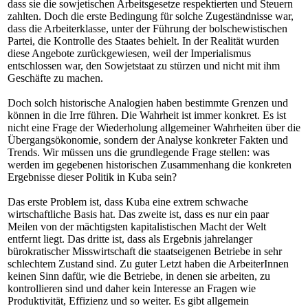
dass sie die sowjetischen Arbeitsgesetze respektierten und Steuern
zahlten. Doch die erste Bedingung für solche Zugeständnisse war,
dass die Arbeiterklasse, unter der Führung der bolschewistischen
Partei, die Kontrolle des Staates behielt. In der Realität wurden
diese Angebote zurückgewiesen, weil der Imperialismus
entschlossen war, den Sowjetstaat zu stürzen und nicht mit ihm
Geschäfte zu machen.
Doch solch historische Analogien haben bestimmte Grenzen und
können in die Irre führen. Die Wahrheit ist immer konkret. Es ist
nicht eine Frage der Wiederholung allgemeiner Wahrheiten über die
Übergangsökonomie, sondern der Analyse konkreter Fakten und
Trends. Wir müssen uns die grundlegende Frage stellen: was
werden im gegebenen historischen Zusammenhang die konkreten
Ergebnisse dieser Politik in Kuba sein?
Das erste Problem ist, dass Kuba eine extrem schwache
wirtschaftliche Basis hat. Das zweite ist, dass es nur ein paar
Meilen von der mächtigsten kapitalistischen Macht der Welt
entfernt liegt. Das dritte ist, dass als Ergebnis jahrelanger
bürokratischer Misswirtschaft die staatseigenen Betriebe in sehr
schlechtem Zustand sind. Zu guter Letzt haben die ArbeiterInnen
keinen Sinn dafür, wie die Betriebe, in denen sie arbeiten, zu
kontrollieren sind und daher kein Interesse an Fragen wie
Produktivität, Effizienz und so weiter. Es gibt allgemein