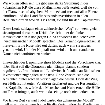
Wir wollen offen sein: Es gibt eine starke Strömung in der
kubanischen KP, die diese Maßnahmen befürwortet, weil sie von
der Planwirtschaft abgehen, Marktmechanismen auf allen Ebenen
einführen und das Land für Auslandsinvestitionen in allen
Bereichen öffnen wollen. Das heißt, sie sind für den Kapitalismus.
Diese Leute schlagen einen „chinesischen Weg“ vor, wenngleich
sie aufgrund der starken Kritik, die sich unter den linken
Intellektuellen in Kuba gegen China entwickelt hat, lieber vom
„vietnamesischen Modell“ sprechen. Der Terminologiewechsel ist
irrelevant. Eine Rose wird gut duften, auch wenn sie anders
genannt wird. Und der Kapitalismus wird auch unter anderem
Namen nicht aufhören zu stinken.
Ungeachtet der Benennung ihres Modells sind die Vorschläge klar.
„Der Staat soll die Ökonomie nicht länger planen, sondern
regulieren“, „Produktion und Landwirtschaft sollen ausländischen
Investitionen zugänglich sein“ usw. Ohne Zweifel sind die
Absichten hinter solchen Vorschlägen die besten. Doch der Weg
zur Hölle ist mit guten Vorsätzen gepflastert und die Restauration
des Kapitalismus würde den Menschen auf Kuba erneut die Hölle
auf Erden bringen, auch wenn das einige noch nicht erkennen.
Vor langer Zeit verwarf Fidel Castro das „chinesische Modell“,
weil es nur ein anderer Name für die Restauration des Kapitalismus