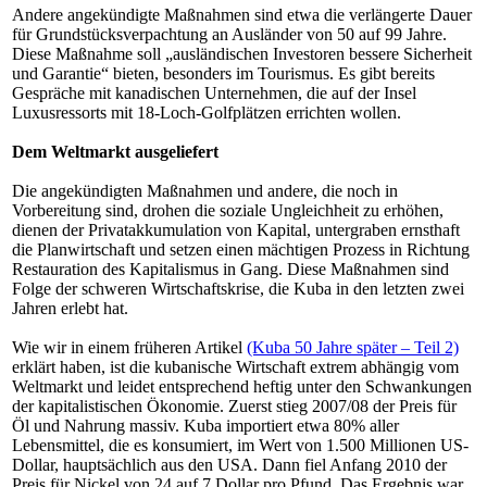
Andere angekündigte Maßnahmen sind etwa die verlängerte Dauer
für Grundstücksverpachtung an Ausländer von 50 auf 99 Jahre.
Diese Maßnahme soll „ausländischen Investoren bessere Sicherheit
und Garantie“ bieten, besonders im Tourismus. Es gibt bereits
Gespräche mit kanadischen Unternehmen, die auf der Insel
Luxusressorts mit 18-Loch-Golfplätzen errichten wollen.
Dem Weltmarkt ausgeliefert
Die angekündigten Maßnahmen und andere, die noch in
Vorbereitung sind, drohen die soziale Ungleichheit zu erhöhen,
dienen der Privatakkumulation von Kapital, untergraben ernsthaft
die Planwirtschaft und setzen einen mächtigen Prozess in Richtung
Restauration des Kapitalismus in Gang. Diese Maßnahmen sind
Folge der schweren Wirtschaftskrise, die Kuba in den letzten zwei
Jahren erlebt hat.
Wie wir in einem früheren Artikel
(Kuba 50 Jahre später – Teil 2)
erklärt haben, ist die kubanische Wirtschaft extrem abhängig vom
Weltmarkt und leidet entsprechend heftig unter den Schwankungen
der kapitalistischen Ökonomie. Zuerst stieg 2007/08 der Preis für
Öl und Nahrung massiv. Kuba importiert etwa 80% aller
Lebensmittel, die es konsumiert, im Wert von 1.500 Millionen US-
Dollar, hauptsächlich aus den USA. Dann fiel Anfang 2010 der
Preis für Nickel von 24 auf 7 Dollar pro Pfund. Das Ergebnis war