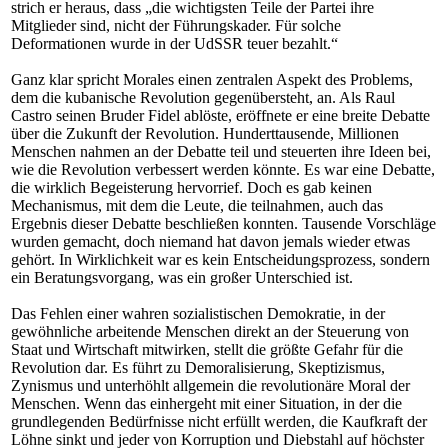
strich er heraus, dass „die wichtigsten Teile der Partei ihre
Mitglieder sind, nicht der Führungskader. Für solche
Deformationen wurde in der UdSSR teuer bezahlt.“
Ganz klar spricht Morales einen zentralen Aspekt des Problems,
dem die kubanische Revolution gegenübersteht, an. Als Raul
Castro seinen Bruder Fidel ablöste, eröffnete er eine breite Debatte
über die Zukunft der Revolution. Hunderttausende, Millionen
Menschen nahmen an der Debatte teil und steuerten ihre Ideen bei,
wie die Revolution verbessert werden könnte. Es war eine Debatte,
die wirklich Begeisterung hervorrief. Doch es gab keinen
Mechanismus, mit dem die Leute, die teilnahmen, auch das
Ergebnis dieser Debatte beschließen konnten. Tausende Vorschläge
wurden gemacht, doch niemand hat davon jemals wieder etwas
gehört. In Wirklichkeit war es kein Entscheidungsprozess, sondern
ein Beratungsvorgang, was ein großer Unterschied ist.
Das Fehlen einer wahren sozialistischen Demokratie, in der
gewöhnliche arbeitende Menschen direkt an der Steuerung von
Staat und Wirtschaft mitwirken, stellt die größte Gefahr für die
Revolution dar. Es führt zu Demoralisierung, Skeptizismus,
Zynismus und unterhöhlt allgemein die revolutionäre Moral der
Menschen. Wenn das einhergeht mit einer Situation, in der die
grundlegenden Bedürfnisse nicht erfüllt werden, die Kaufkraft der
Löhne sinkt und jeder von Korruption und Diebstahl auf höchster