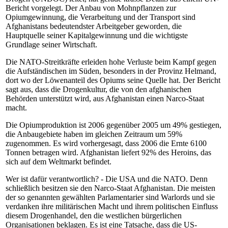
Bericht vorgelegt. Der Anbau von Mohnpflanzen zur
Opiumgewinnung, die Verarbeitung und der Transport sind
Afghanistans bedeutendster Arbeitgeber geworden, die
Hauptquelle seiner Kapitalgewinnung und die wichtigste
Grundlage seiner Wirtschaft.
Die NATO-Streitkräfte erleiden hohe Verluste beim Kampf gegen
die Aufständischen im Süden, besonders in der Provinz Helmand,
dort wo der Löwenanteil des Opiums seine Quelle hat. Der Bericht
sagt aus, dass die Drogenkultur, die von den afghanischen
Behörden unterstützt wird, aus Afghanistan einen Narco-Staat
macht.
Die Opiumproduktion ist 2006 gegenüber 2005 um 49% gestiegen,
die Anbaugebiete haben im gleichen Zeitraum um 59%
zugenommen. Es wird vorhergesagt, dass 2006 die Ernte 6100
Tonnen betragen wird. Afghanistan liefert 92% des Heroins, das
sich auf dem Weltmarkt befindet.
Wer ist dafür verantwortlich? - Die USA und die NATO. Denn
schließlich besitzen sie den Narco-Staat Afghanistan. Die meisten
der so genannten gewählten Parlamentarier sind Warlords und sie
verdanken ihre militärischen Macht und ihrem politischen Einfluss
diesem Drogenhandel, den die westlichen bürgerlichen
Organisationen beklagen. Es ist eine Tatsache, dass die US-