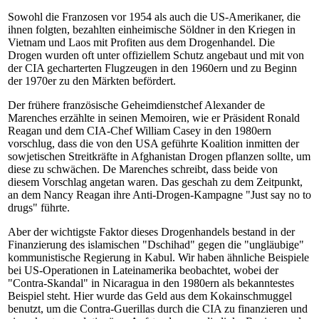
Sowohl die Franzosen vor 1954 als auch die US-Amerikaner, die
ihnen folgten, bezahlten einheimische Söldner in den Kriegen in
Vietnam und Laos mit Profiten aus dem Drogenhandel. Die
Drogen wurden oft unter offiziellem Schutz angebaut und mit von
der CIA gecharterten Flugzeugen in den 1960ern und zu Beginn
der 1970er zu den Märkten befördert.
Der frühere französische Geheimdienstchef Alexander de
Marenches erzählte in seinen Memoiren, wie er Präsident Ronald
Reagan und dem CIA-Chef William Casey in den 1980ern
vorschlug, dass die von den USA geführte Koalition inmitten der
sowjetischen Streitkräfte in Afghanistan Drogen pflanzen sollte, um
diese zu schwächen. De Marenches schreibt, dass beide von
diesem Vorschlag angetan waren. Das geschah zu dem Zeitpunkt,
an dem Nancy Reagan ihre Anti-Drogen-Kampagne "Just say no to
drugs" führte.
Aber der wichtigste Faktor dieses Drogenhandels bestand in der
Finanzierung des islamischen "Dschihad" gegen die "ungläubige"
kommunistische Regierung in Kabul. Wir haben ähnliche Beispiele
bei US-Operationen in Lateinamerika beobachtet, wobei der
"Contra-Skandal" in Nicaragua in den 1980ern als bekanntestes
Beispiel steht. Hier wurde das Geld aus dem Kokainschmuggel
benutzt, um die Contra-Guerillas durch die CIA zu finanzieren und