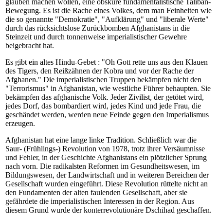
glauben machen wollen, eine obskure fundamentalistische Taliban-
Bewegung. Es ist die Rache eines Volkes, dem man Feinheiten wie
die so genannte "Demokratie", "Aufklärung" und "liberale Werte"
durch das rücksichtslose Zurückbomben Afghanistans in die
Steinzeit und durch tonnenweise imperialistischer Gewehre
beigebracht hat.
Es gibt ein altes Hindu-Gebet : "Oh Gott rette uns aus den Klauen
des Tigers, den Reißzähnen der Kobra und vor der Rache der
Afghanen." Die imperialistischen Truppen bekämpfen nicht den
"Terrorismus" in Afghanistan, wie westliche Führer behaupten. Sie
bekämpfen das afghanische Volk. Jeder Zivilist, der getötet wird,
jedes Dorf, das bombardiert wird, jedes Kind und jede Frau, die
geschändet werden, werden neue Feinde gegen den Imperialismus
erzeugen.
Afghanistan hat eine lange linke Tradition. Schließlich war die
Saur- (Frühlings-) Revolution von 1978, trotz ihrer Versäumnisse
und Fehler, in der Geschichte Afghanistans ein plötzlicher Sprung
nach vorn. Die radikalsten Reformen im Gesundheitswesen, im
Bildungswesen, der Landwirtschaft und in weiteren Bereichen der
Gesellschaft wurden eingeführt. Diese Revolution rüttelte nicht an
den Fundamenten der alten faulenden Gesellschaft, aber sie
gefährdete die imperialistischen Interessen in der Region. Aus
diesem Grund wurde der konterrevolutionäre Dschihad geschaffen.