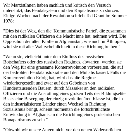
Wir MarxistInnen haben sachlich und kritisch den Versuch
unterstützt, das Feudalsystem und den Kapitalismus zu stürzen.
Einige Wochen nach der Revolution schrieb Ted Grant im Sommer
1978:
"Dies ist der Weg, den die 'Kommunistische Partei', die zusammen
mit den radikalen Offizieren die Macht inne hat, nehmen wird. Die
Opposition der alten Kräfte in Afghanistan, wie auch in Äthiopien,
wird sie mit aller Wahrscheinlichkeit in diese Richtung treiben."
"Wenn sie, vielleicht unter dem Einfluss des russischen
Botschafters oder des russischen Regimes, abwarten, werden sie
den Weg für eine grausame Konterrevolution vorbereiten, die auf
der bedrohten Feudalaristokratie und den Mullahs basiert. Falls die
Konterrevolution Erfolg hat, wird das alte Regime
wiederhergestellt und zwar auf den Gebeinen von
Hunderttausenden Bauern, durch Massaker an den radikalen
Offizieren und die Ausrottung eines großen Teils der Bildungselite.
Bis es eine Bewegung der einzig revolutionären Klasse ist, die in
den industrialisierten Länder einen Wechsel in Richtung
Sozialismus bringt, scheint momentan die fortschrittlichste
Entwicklung in Afghanistan die Errichtung eines proletarischen
Bonapartismus zu sein."
"Obwohl wir unsere Augen nicht vor den neuen Widersprüchen