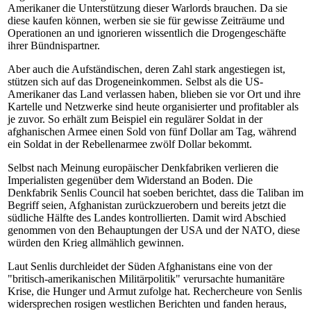
Amerikaner die Unterstützung dieser Warlords brauchen. Da sie
diese kaufen können, werben sie sie für gewisse Zeiträume und
Operationen an und ignorieren wissentlich die Drogengeschäfte
ihrer Bündnispartner.
Aber auch die Aufständischen, deren Zahl stark angestiegen ist,
stützen sich auf das Drogeneinkommen. Selbst als die US-
Amerikaner das Land verlassen haben, blieben sie vor Ort und ihre
Kartelle und Netzwerke sind heute organisierter und profitabler als
je zuvor. So erhält zum Beispiel ein regulärer Soldat in der
afghanischen Armee einen Sold von fünf Dollar am Tag, während
ein Soldat in der Rebellenarmee zwölf Dollar bekommt.
Selbst nach Meinung europäischer Denkfabriken verlieren die
Imperialisten gegenüber dem Widerstand an Boden. Die
Denkfabrik Senlis Council hat soeben berichtet, dass die Taliban im
Begriff seien, Afghanistan zurückzuerobern und bereits jetzt die
südliche Hälfte des Landes kontrollierten. Damit wird Abschied
genommen von den Behauptungen der USA und der NATO, diese
würden den Krieg allmählich gewinnen.
Laut Senlis durchleidet der Süden Afghanistans eine von der
"britisch-amerikanischen Militärpolitik" verursachte humanitäre
Krise, die Hunger und Armut zufolge hat. Rechercheure von Senlis
widersprechen rosigen westlichen Berichten und fanden heraus,