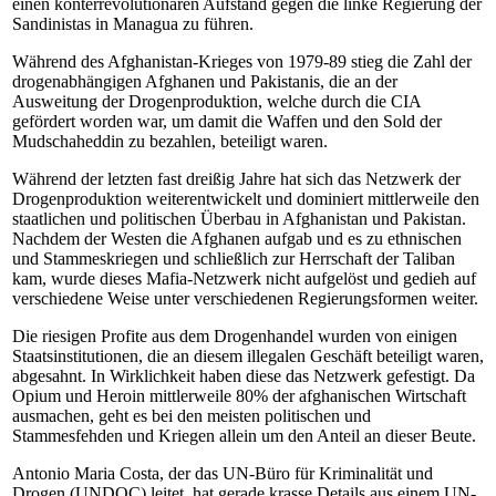
einen konterrevolutionären Aufstand gegen die linke Regierung der
Sandinistas in Managua zu führen.
Während des Afghanistan-Krieges von 1979-89 stieg die Zahl der
drogenabhängigen Afghanen und Pakistanis, die an der
Ausweitung der Drogenproduktion, welche durch die CIA
gefördert worden war, um damit die Waffen und den Sold der
Mudschaheddin zu bezahlen, beteiligt waren.
Während der letzten fast dreißig Jahre hat sich das Netzwerk der
Drogenproduktion weiterentwickelt und dominiert mittlerweile den
staatlichen und politischen Überbau in Afghanistan und Pakistan.
Nachdem der Westen die Afghanen aufgab und es zu ethnischen
und Stammeskriegen und schließlich zur Herrschaft der Taliban
kam, wurde dieses Mafia-Netzwerk nicht aufgelöst und gedieh auf
verschiedene Weise unter verschiedenen Regierungsformen weiter.
Die riesigen Profite aus dem Drogenhandel wurden von einigen
Staatsinstitutionen, die an diesem illegalen Geschäft beteiligt waren,
abgesahnt. In Wirklichkeit haben diese das Netzwerk gefestigt. Da
Opium und Heroin mittlerweile 80% der afghanischen Wirtschaft
ausmachen, geht es bei den meisten politischen und
Stammesfehden und Kriegen allein um den Anteil an dieser Beute.
Antonio Maria Costa, der das UN-Büro für Kriminalität und
Drogen (UNDOC) leitet, hat gerade krasse Details aus einem UN-