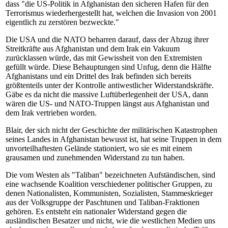
dass "die US-Politik in Afghanistan den sicheren Hafen für den
Terrorismus wiederhergestellt hat, welchen die Invasion von 2001
eigentlich zu zerstören bezweckte."
Die USA und die NATO beharren darauf, dass der Abzug ihrer
Streitkräfte aus Afghanistan und dem Irak ein Vakuum
zurücklassen würde, das mit Gewissheit von den Extremisten
gefüllt würde. Diese Behauptungen sind Unfug, denn die Hälfte
Afghanistans und ein Drittel des Irak befinden sich bereits
größtenteils unter der Kontrolle antiwestlicher Widerstandskräfte.
Gäbe es da nicht die massive Luftüberlegenheit der USA, dann
wären die US- und NATO-Truppen längst aus Afghanistan und
dem Irak vertrieben worden.
Blair, der sich nicht der Geschichte der militärischen Katastrophen
seines Landes in Afghanistan bewusst ist, hat seine Truppen in dem
unvorteilhaftesten Gelände stationiert, wo sie es mit einem
grausamen und zunehmenden Widerstand zu tun haben.
Die vom Westen als "Taliban" bezeichneten Aufständischen, sind
eine wachsende Koalition verschiedener politischer Gruppen, zu
denen Nationalisten, Kommunisten, Sozialisten, Stammeskrieger
aus der Volksgruppe der Paschtunen und Taliban-Fraktionen
gehören. Es entsteht ein nationaler Widerstand gegen die
ausländischen Besatzer und nicht, wie die westlichen Medien uns