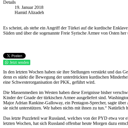
Details
19. Januar 2018
Hamid Alizadeh
Es scheint, als stehe ein Angriff der Türkei auf die kurdische Enkl
Süden und über die sogenannte Freie Syrische Armee von Osten her u
Jetzt senden
In den letzten Wochen haben sie ihre Stellungen verstärkt und das G
denn es stärkt die Bewegung der unterdrückten kurdischen Minderheit
eine Schwesterorganisation der PKK, geführt wird.
Die Massenmedien im Westen haben diese Ereignisse bisher verschwie
Kinder der Gnade der türkischen Armee ausgeliefert sind. Washingto
Major Adrian Rankine-Galloway, ein Pentagon-Sprecher, sagte über Af
sie nicht unterstützen. Wir haben nichts mit ihnen zu tun.“ Natürlic
Das letzte Puzzleteil war Russland, welches von der PYD etwa vor e
letzten Wochen, hat sich Russland offenbar heute Morgen dazu entschi