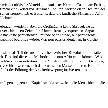
wie der türkische Verteidigungsminister Nurettin Canikli am Freitag
ur mehr eine Geisel von Russland und Iran, welche einen Deal mit der
ischen Truppen gab es Berichte, dass die kurdische Führung in Afrin
ablehnte.
ebraucht werden, haben die Großmächte keine Skrupel, sie zu
u verschiedenen Zeiten ihre Unterstützung versprochen. Sogar
se hat keine permanenten Freunde oder Feinde, nur permanente
tsgebilde bedrohen würde. Was nun passiert deutet an, in welche
tstand als Teil der ursprünglichen syrischen Revolution und hatte
ch. Das sind dieselben Methoden, die nun Afrin retten können. Was
f zu Massendemonstrationen und Streiks in allen kurdischen Gebieten,
der geschickt werden, sich den kurdischen Massen in ihrem Kampf
e Pflicht der Führung der Arbeiterbewegung im Westen, das
er Jugend gegen die Kapitalistenklasse, welche die Menschheit in die