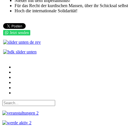
Nieder mit dem Imperialismus!
Für das Recht der kurdischen Massen, über ihr Schicksal selbst
Hoch die internationale Solidarität!
Jetzt senden
Auf Facebook folgen
Bei Twitter teilen
Instagram
Auf Youtube folgen
der funke - Shop
marxist.com