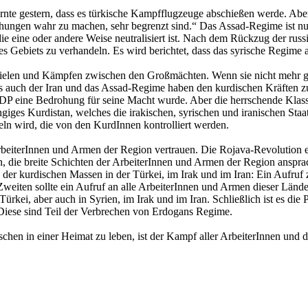
nte gestern, dass es türkische Kampfflugzeuge abschießen werde. Aber 
rohungen wahr zu machen, sehr begrenzt sind.“ Das Assad-Regime ist n
ie eine oder andere Weise neutralisiert ist. Nach dem Rückzug der russ
s Gebiets zu verhandeln. Es wird berichtet, dass das syrische Regime 
Spielen und Kämpfen zwischen den Großmächten. Wenn sie nicht mehr g
s auch der Iran und das Assad-Regime haben den kurdischen Kräften z
 HDP eine Bedrohung für seine Macht wurde. Aber die herrschende Klas
giges Kurdistan, welches die irakischen, syrischen und iranischen Staa
eln wird, die von den KurdInnen kontrolliert werden.
rbeiterInnen und Armen der Region vertrauen. Die Rojava-Revolution en
 die breite Schichten der ArbeiterInnen und Armen der Region anspra
ung der kurdischen Massen in der Türkei, im Irak und im Iran: Ein Aufru
 Zweiten sollte ein Aufruf an alle ArbeiterInnen und Armen dieser Län
Türkei, aber auch in Syrien, im Irak und im Iran. Schließlich ist es di
 Diese sind Teil der Verbrechen von Erdogans Regime.
hen in einer Heimat zu leben, ist der Kampf aller ArbeiterInnen und d