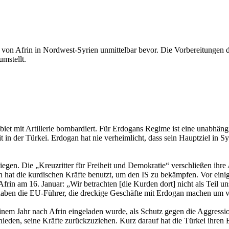
ave von Afrin in Nordwest-Syrien unmittelbar bevor. Die Vorbereitungen
mstellt.
ebiet mit Artillerie bombardiert. Für Erdogans Regime ist eine unabhä
 in der Türkei. Erdogan hat nie verheimlicht, dass sein Hauptziel in S
gen. Die „Kreuzritter für Freiheit und Demokratie“ verschließen ihre
n hat die kurdischen Kräfte benutzt, um den IS zu bekämpfen. Vor ein
rin am 16. Januar: „Wir betrachten [die Kurden dort] nicht als Teil u
h haben die EU-Führer, die dreckige Geschäfte mit Erdogan machen um ve
inem Jahr nach Afrin eingeladen wurde, als Schutz gegen die Aggressi
eden, seine Kräfte zurückzuziehen. Kurz darauf hat die Türkei ihren Ei