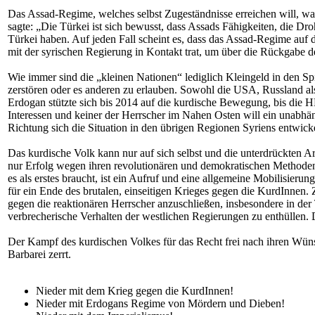
Das Assad-Regime, welches selbst Zugeständnisse erreichen will, war
sagte: „Die Türkei ist sich bewusst, dass Assads Fähigkeiten, die D
Türkei haben. Auf jeden Fall scheint es, dass das Assad-Regime auf d
mit der syrischen Regierung in Kontakt trat, um über die Rückgabe de
Wie immer sind die „kleinen Nationen“ lediglich Kleingeld in den 
zerstören oder es anderen zu erlauben. Sowohl die USA, Russland al
Erdogan stützte sich bis 2014 auf die kurdische Bewegung, bis die
Interessen und keiner der Herrscher im Nahen Osten will ein unabhän
Richtung sich die Situation in den übrigen Regionen Syriens entwick
Das kurdische Volk kann nur auf sich selbst und die unterdrückten A
nur Erfolg wegen ihren revolutionären und demokratischen Methoden,
es als erstes braucht, ist ein Aufruf und eine allgemeine Mobilisier
für ein Ende des brutalen, einseitigen Krieges gegen die KurdInnen.
gegen die reaktionären Herrscher anzuschließen, insbesondere in der 
verbrecherische Verhalten der westlichen Regierungen zu enthüllen.
Der Kampf des kurdischen Volkes für das Recht frei nach ihren Wünsc
Barbarei zerrt.
Nieder mit dem Krieg gegen die KurdInnen!
Nieder mit Erdogans Regime von Mördern und Dieben!