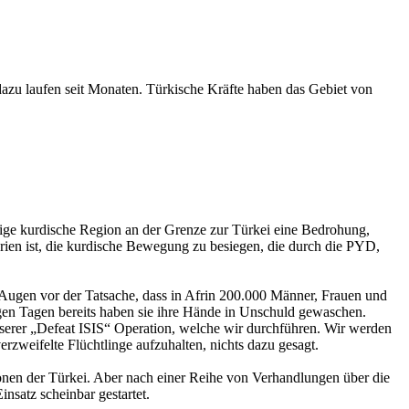
 dazu laufen seit Monaten. Türkische Kräfte haben das Gebiet von
ngige kurdische Region an der Grenze zur Türkei eine Bedrohung,
yrien ist, die kurdische Bewegung zu besiegen, die durch die PYD,
 Augen vor der Tatsache, dass in Afrin 200.000 Männer, Frauen und
igen Tagen bereits haben sie ihre Hände in Unschuld gewaschen.
nserer „Defeat ISIS“ Operation, welche wir durchführen. Wir werden
rzweifelte Flüchtlinge aufzuhalten, nichts dazu gesagt.
onen der Türkei. Aber nach einer Reihe von Verhandlungen über die
nsatz scheinbar gestartet.