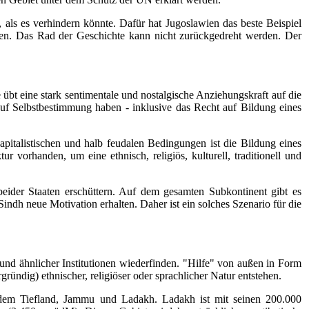
als es verhindern könnte. Dafür hat Jugoslawien das beste Beispiel
eren. Das Rad der Geschichte kann nicht zurückgedreht werden. Der
 übt eine stark sentimentale und nostalgische Anziehungskraft auf die
 auf Selbstbestimmung haben - inklusive das Recht auf Bildung eines
italistischen und halb feudalen Bedingungen ist die Bildung eines
r vorhanden, um eine ethnisch, religiös, kulturell, traditionell und
ider Staaten erschüttern. Auf dem gesamten Subkontinent gibt es
dh neue Motivation erhalten. Daher ist ein solches Szenario für die
nd ähnlicher Institutionen wiederfinden. "Hilfe" von außen in Form
ndig) ethnischer, religiöser oder sprachlicher Natur entstehen.
n, dem Tiefland, Jammu und Ladakh. Ladakh ist mit seinen 200.000