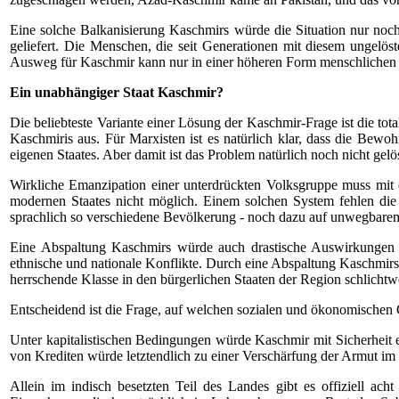
Eine solche Balkanisierung Kaschmirs würde die Situation nur noch
geliefert. Die Menschen, die seit Generationen mit diesem ungelö
Ausweg für Kaschmir kann nur in einer höheren Form menschlichen Z
Ein unabhängiger Staat Kaschmir?
Die beliebteste Variante einer Lösung der Kaschmir-Frage ist die tot
Kaschmiris aus. Für Marxisten ist es natürlich klar, dass die Bewo
eigenen Staates. Aber damit ist das Problem natürlich noch nicht gelös
Wirkliche Emanzipation einer unterdrückten Volksgruppe muss mit 
modernen Staates nicht möglich. Einem solchen System fehlen die wir
sprachlich so verschiedene Bevölkerung - noch dazu auf unwegbarem 
Eine Abspaltung Kaschmirs würde auch drastische Auswirkungen a
ethnische und nationale Konflikte. Durch eine Abspaltung Kaschmirs
herrschende Klasse in den bürgerlichen Staaten der Region schlicht
Entscheidend ist die Frage, auf welchen sozialen und ökonomischen 
Unter kapitalistischen Bedingungen würde Kaschmir mit Sicherheit 
von Krediten würde letztendlich zu einer Verschärfung der Armut im 
Allein im indisch besetzten Teil des Landes gibt es offiziell a