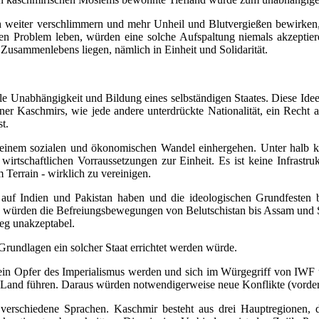
 weiter verschlimmern und mehr Unheil und Blutvergießen bewirken, 
sten Problem leben, würden eine solche Aufspaltung niemals akzepti
usammenlebens liegen, nämlich in Einheit und Solidarität.
ale Unabhängigkeit und Bildung eines selbständigen Staates. Diese Idee
hner Kaschmirs, wie jede andere unterdrückte Nationalität, ein Recht
t.
einem sozialen und ökonomischen Wandel einhergehen. Unter halb kap
tschaftlichen Vorraussetzungen zur Einheit. Es ist keine Infrastruktu
Terrain - wirklich zu vereinigen.
uf Indien und Pakistan haben und die ideologischen Grundfesten be
 würden die Befreiungsbewegungen von Belutschistan bis Assam und Sin
weg unakzeptabel.
Grundlagen ein solcher Staat errichtet werden würde.
ein Opfer des Imperialismus werden und sich im Würgegriff von IWF u
Land führen. Daraus würden notwendigerweise neue Konflikte (vordergrü
cht verschiedene Sprachen. Kaschmir besteht aus drei Hauptregione