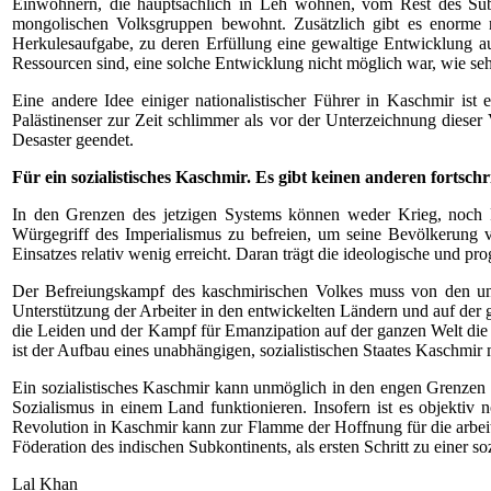
Einwohnern, die hauptsächlich in Leh wohnen, vom Rest des Subko
mongolischen Volksgruppen bewohnt. Zusätzlich gibt es enorme re
Herkulesaufgabe, zu deren Erfüllung eine gewaltige Entwicklung auf
Ressourcen sind, eine solche Entwicklung nicht möglich war, wie sehe
Eine andere Idee einiger nationalistischer Führer in Kaschmir is
Palästinenser zur Zeit schlimmer als vor der Unterzeichnung diese
Desaster geendet.
Für ein sozialistisches Kaschmir. Es gibt keinen anderen fortsch
In den Grenzen des jetzigen Systems können weder Krieg, noch F
Würgegriff des Imperialismus zu befreien, um seine Bevölkerung v
Einsatzes relativ wenig erreicht. Daran trägt die ideologische und 
Der Befreiungskampf des kaschmirischen Volkes muss von den unte
Unterstützung der Arbeiter in den entwickelten Ländern und auf der gan
die Leiden und der Kampf für Emanzipation auf der ganzen Welt die
ist der Aufbau eines unabhängigen, sozialistischen Staates Kaschmir 
Ein sozialistisches Kaschmir kann unmöglich in den engen Grenzen 
Sozialismus in einem Land funktionieren. Insofern ist es objektiv
Revolution in Kaschmir kann zur Flamme der Hoffnung für die arbeit
Föderation des indischen Subkontinents, als ersten Schritt zu einer soz
Lal Khan