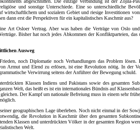
ntinents abgeschnitten. Die einzige Verbindung ist der Zojila-Pas
ligiöse und sonstige Unterschiede. Eine so unterschiedliche Bevölk
 wirtschaftlichem und sozialem Gebiet und riesige Investitionen von
n dann erst die Perspektiven für ein kapitalistisches Kaschmir aus?
t eine Art Osloer Vertrag. Aber was haben die Verträge von Oslo un
r Verträge. Bisher hat noch jedes Abkommen der Konfliktparteien, da
rittlichen Ausweg
rieden, noch Diplomatie noch Verhandlungen das Problem lösen. H
on Armut und Elend zu erlösen, ist eine Revolution nötig. In der Ve
programmatische Verwirrung seitens der Anführer der Bewegung schuld.
rdrückten Klassen Indiens und Pakistans sowie des gesamten Subkon
zen Welt, das heißt es ist ein internationales Bündnis auf Klassenbasis
 gleichen. Der Kampf um nationale Befreiung muss in einem sehr früh
möglich.
seiner geographischen Lage überleben. Noch nicht einmal in der Sowje
 notwendig, die Revolution in Kaschmir über den gesamten Subkontinen
enden Klassen und unterdrückten Völker in der gesamten Region werden.
ialistischen Welt.