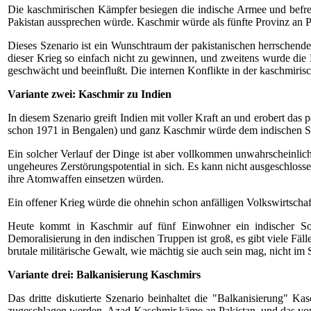
Die kaschmirischen Kämpfer besiegen die indische Armee und befrei
Pakistan aussprechen würde. Kaschmir würde als fünfte Provinz an 
Dieses Szenario ist ein Wunschtraum der pakistanischen herrschenden
dieser Krieg so einfach nicht zu gewinnen, und zweitens wurde die
geschwächt und beeinflußt. Die internen Konflikte in der kaschmirisc
Variante zwei: Kaschmir zu Indien
In diesem Szenario greift Indien mit voller Kraft an und erobert da
schon 1971 in Bengalen) und ganz Kaschmir würde dem indischen S
Ein solcher Verlauf der Dinge ist aber vollkommen unwahrscheinlich
ungeheures Zerstörungspotential in sich. Es kann nicht ausgeschlosse
ihre Atomwaffen einsetzen würden.
Ein offener Krieg würde die ohnehin schon anfälligen Volkswirtscha
Heute kommt in Kaschmir auf fünf Einwohner ein indischer Sold
Demoralisierung in den indischen Truppen ist groß, es gibt viele Fäl
brutale militärische Gewalt, wie mächtig sie auch sein mag, nicht im 
Variante drei: Balkanisierung Kaschmirs
Das dritte diskutierte Szenario beinhaltet die "Balkanisierung" K
zugeschlagen werden, Azad-Kaschmir käme an Pakistan, und das vo