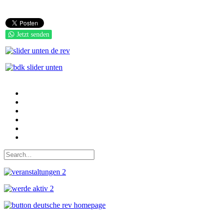
Jetzt senden
Auf Facebook folgen
Bei Twitter teilen
Instagram
Auf Youtube folgen
der funke - Shop
marxist.com