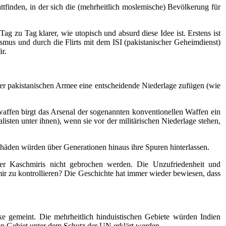
finden, in der sich die (mehrheitlich moslemische) Bevölkerung für
g zu Tag klarer, wie utopisch und absurd diese Idee ist. Erstens ist
mus und durch die Flirts mit dem ISI (pakistanischer Geheimdienst)
är.
 der pakistanischen Armee eine entscheidende Niederlage zufügen (wie
waffen birgt das Arsenal der sogenannten konventionellen Waffen ein
isten unter ihnen), wenn sie vor der militärischen Niederlage stehen,
häden würden über Generationen hinaus ihre Spuren hinterlassen.
der Kaschmiris nicht gebrochen werden. Die Unzufriedenheit und
hmir zu kontrollieren? Die Geschichte hat immer wieder bewiesen, dass
cke gemeint. Die mehrheitlich hinduistischen Gebiete würden Indien
 Gebiet unter dem Schutz der UN erklärt werden.