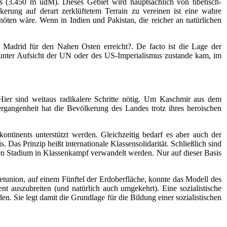
s (3.450 m üdM). Dieses Gebiet wird hauptsächlich von tibetisch-
erung auf derart zerklüftetem Terrain zu vereinen ist eine wahre
nöten wäre. Wenn in Indien und Pakistan, die reicher an natürlichen
d Madrid für den Nahen Osten erreicht?. De facto ist die Lage der
s unter Aufsicht der UN oder des US-Imperialismus zustande kam, im
ier sind weitaus radikalere Schritte nötig. Um Kaschmir aus dem
rgangenheit hat die Bevölkerung des Landes trotz ihres heroischen
tinents unterstützt werden. Gleichzeitig bedarf es aber auch der
. Das Prinzip heißt internationale Klassensolidarität. Schließlich sind
en Stadium in Klassenkampf verwandelt werden. Nur auf dieser Basis
tunion, auf einem Fünftel der Erdoberfläche, konnte das Modell des
t auszubreiten (und natürlich auch umgekehrt). Eine sozialistische
 Sie legt damit die Grundlage für die Bildung einer sozialistischen