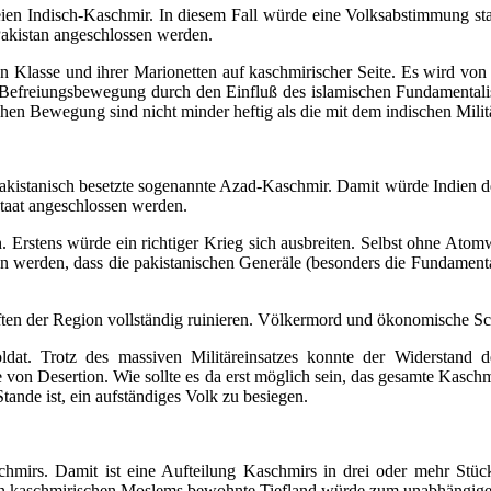
en Indisch-Kaschmir. In diesem Fall würde eine Volksabstimmung statt
Pakistan angeschlossen werden.
 Klasse und ihrer Marionetten auf kaschmirischer Seite. Es wird von Ta
 Befreiungsbewegung durch den Einfluß des islamischen Fundamentalis
hen Bewegung sind nicht minder heftig als die mit dem indischen Milit
s pakistanisch besetzte sogenannte Azad-Kaschmir. Damit würde Indien
taat angeschlossen werden.
. Erstens würde ein richtiger Krieg sich ausbreiten. Selbst ohne Atom
n werden, dass die pakistanischen Generäle (besonders die Fundamental
ften der Region vollständig ruinieren. Völkermord und ökonomische Sc
at. Trotz des massiven Militäreinsatzes konnte der Widerstand 
le von Desertion. Wie sollte es da erst möglich sein, das gesamte Kasc
Stande ist, ein aufständiges Volk zu besiegen.
aschmirs. Damit ist eine Aufteilung Kaschmirs in drei oder mehr Stü
n kaschmirischen Moslems bewohnte Tiefland würde zum unabhängigen