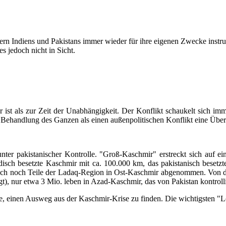
n Indiens und Pakistans immer wieder für ihre eigenen Zwecke instrumen
s jedoch nicht in Sicht.
ist als zur Zeit der Unabhängigkeit. Der Konflikt schaukelt sich im
Behandlung des Ganzen als einen außenpolitischen Konflikt eine Überl
t unter pakistanischer Kontrolle. "Groß-Kaschmir" erstreckt sich auf
ndisch besetzte Kaschmir mit ca. 100.000 km, das pakistanisch beset
auch noch Teile der Ladaq-Region in Ost-Kaschmir abgenommen. Von d
gt), nur etwa 3 Mio. leben in Azad-Kaschmir, das von Pakistan kontrolli
e, einen Ausweg aus der Kaschmir-Krise zu finden. Die wichtigsten "L